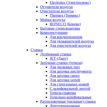
Electrolux (Электролюкс)
Осушители воздуха
Очистители воздуха
Thermex (Термекс)
Мойки воздуха
BONECO (Бонеко)
Бытовые стерилизаторы
Комплектующие
Для кондиционеров
Для увлажнителей воздуха
Для очистителей воздуха
Станки
Долбежные станки
JET (Джет)
Заточные станки (точила)
Для дисковых пил
Для заточки инструмента
Для заточки сверл
Для заточки цепей
Для строгальных ножей
С шлифовальной лентой
Точила-граверы
Точильно-шлифовальные
Распиловочные (пильные) станки
Ленточнопильные