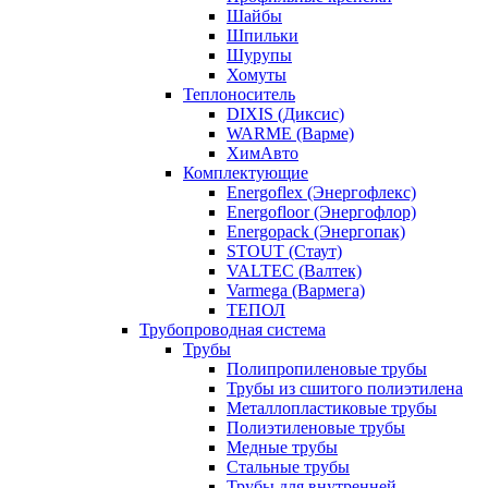
Шайбы
Шпильки
Шурупы
Хомуты
Теплоноситель
DIXIS (Диксис)
WARME (Варме)
ХимАвто
Комплектующие
Energoflex (Энергофлекс)
Energofloor (Энергофлор)
Energopack (Энергопак)
STOUT (Стаут)
VALTEC (Валтек)
Varmega (Вармега)
ТЕПОЛ
Трубопроводная система
Трубы
Полипропиленовые трубы
Трубы из сшитого полиэтилена
Металлопластиковые трубы
Полиэтиленовые трубы
Медные трубы
Стальные трубы
Трубы для внутренней