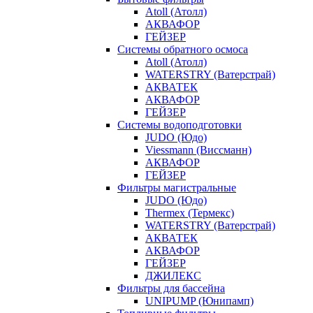
Atoll (Атолл)
АКВАФОР
ГЕЙЗЕР
Системы обратного осмоса
Atoll (Атолл)
WATERSTRY (Ватерстрай)
АКВАТЕК
АКВАФОР
ГЕЙЗЕР
Системы водоподготовки
JUDO (Юдо)
Viessmann (Виссманн)
АКВАФОР
ГЕЙЗЕР
Фильтры магистральные
JUDO (Юдо)
Thermex (Термекс)
WATERSTRY (Ватерстрай)
АКВАТЕК
АКВАФОР
ГЕЙЗЕР
ДЖИЛЕКС
Фильтры для бассейна
UNIPUMP (Юнипамп)