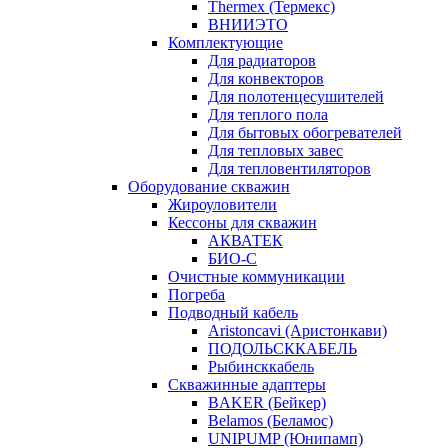
Thermex (Термекс)
ВНИИЭТО
Комплектующие
Для радиаторов
Для конвекторов
Для полотенцесушителей
Для теплого пола
Для бытовых обогревателей
Для тепловых завес
Для тепловентиляторов
Оборудование скважин
Жироуловители
Кессоны для скважин
АКВАТЕК
БИО-С
Очистные коммуникации
Погреба
Подводный кабель
Aristoncavi (Аристонкави)
ПОДОЛЬСККАБЕЛЬ
Рыбинсккабель
Скважинные адаптеры
BAKER (Бейкер)
Belamos (Беламос)
UNIPUMP (Юнипамп)