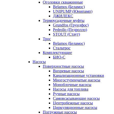
Оголовки скважинные
Belamos (Беламос)
UNIPUMP (Юнипамп)
ДЖИЛЕКС
Термоусадочные муфты
Grundfos (Грундфос)
Pedrollo (Педролло)
STOUT (Стаут)
Трос
Belamos (Беламос)
Стальтрос
Комплектующие
БИО-С
Насосы
Поверхностные насосы
Вихревые насосы
Канализационные установки
Многоступенчатые насосы
Моноблочные насосы
Насосы для топлива
Ручные насосы
Самовсасывающие насосы
Центробежные насосы
Циркуляционные насосы
Погружные насосы