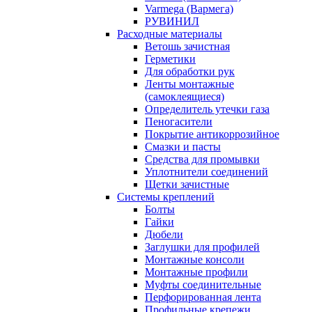
Varmega (Вармега)
РУВИНИЛ
Расходные материалы
Ветошь зачистная
Герметики
Для обработки рук
Ленты монтажные
(самоклеящиеся)
Определитель утечки газа
Пеногасители
Покрытие антикоррозийное
Смазки и пасты
Средства для промывки
Уплотнители соединений
Щетки зачистные
Системы креплений
Болты
Гайки
Дюбели
Заглушки для профилей
Монтажные консоли
Монтажные профили
Муфты соединительные
Перфорированная лента
Профильные крепежи