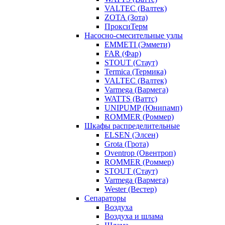
VALTEC (Валтек)
ZOTA (Зота)
ПроксиТерм
Насосно-смесительные узлы
EMMETI (Эммети)
FAR (Фар)
STOUT (Стаут)
Termica (Термика)
VALTEC (Валтек)
Varmega (Вармега)
WATTS (Ваттс)
UNIPUMP (Юнипамп)
ROMMER (Роммер)
Шкафы распределительные
ELSEN (Элсен)
Grota (Грота)
Oventrop (Овентроп)
ROMMER (Роммер)
STOUT (Стаут)
Varmega (Вармега)
Wester (Вестер)
Сепараторы
Воздуха
Воздуха и шлама