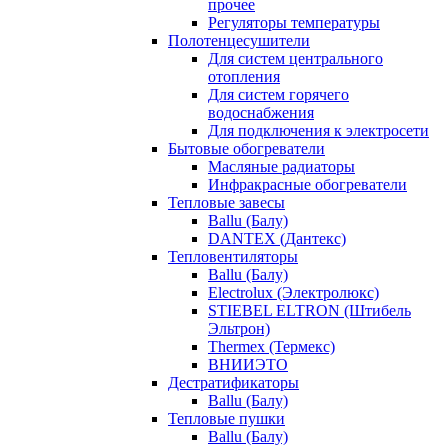
прочее
Регуляторы температуры
Полотенцесушители
Для систем центрального
отопления
Для систем горячего
водоснабжения
Для подключения к электросети
Бытовые обогреватели
Масляные радиаторы
Инфракрасные обогреватели
Тепловые завесы
Ballu (Балу)
DANTEX (Дантекс)
Тепловентиляторы
Ballu (Балу)
Electrolux (Электролюкс)
STIEBEL ELTRON (Штибель
Эльтрон)
Thermex (Термекс)
ВНИИЭТО
Дестратификаторы
Ballu (Балу)
Тепловые пушки
Ballu (Балу)