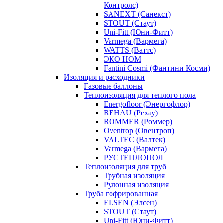
Контролс)
SANEXT (Санекст)
STOUT (Стаут)
Uni-Fitt (Юни-Фитт)
Varmega (Вармега)
WATTS (Ваттс)
ЭКО НОМ
Fantini Cosmi (Фантини Косми)
Изоляция и расходники
Газовые баллоны
Теплоизоляция для теплого пола
Energofloor (Энергофлор)
REHAU (Рехау)
ROMMER (Роммер)
Oventrop (Овентроп)
VALTEC (Валтек)
Varmega (Вармега)
РУСТЕПЛОПОЛ
Теплоизоляция для труб
Трубная изоляция
Рулонная изоляция
Труба гофрированная
ELSEN (Элсен)
STOUT (Стаут)
Uni-Fitt (Юни-Фитт)