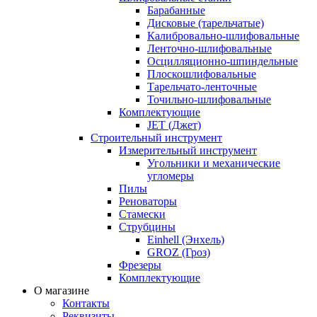
Барабанные
Дисковые (тарельчатые)
Калибровально-шлифовальные
Ленточно-шлифовальные
Осцилляционно-шпиндельные
Плоскошлифовальные
Тарельчато-ленточные
Точильно-шлифовальные
Комплектующие
JET (Джет)
Строительный инструмент
Измерительный инструмент
Угольники и механические
угломеры
Пилы
Реноваторы
Стамески
Струбцины
Einhell (Энхель)
GROZ (Гроз)
Фрезеры
Комплектующие
О магазине
Контакты
Реквизиты