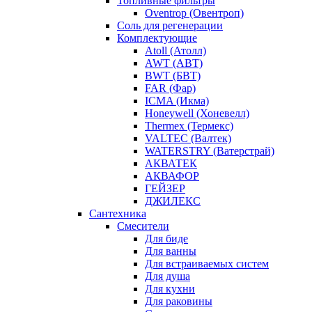
Топливные фильтры
Oventrop (Овентроп)
Соль для регенерации
Комплектующие
Atoll (Атолл)
AWT (АВТ)
BWT (БВТ)
FAR (Фар)
ICMA (Икма)
Honeywell (Хоневелл)
Thermex (Термекс)
VALTEC (Валтек)
WATERSTRY (Ватерстрай)
АКВАТЕК
АКВАФОР
ГЕЙЗЕР
ДЖИЛЕКС
Сантехника
Смесители
Для биде
Для ванны
Для встраиваемых систем
Для душа
Для кухни
Для раковины