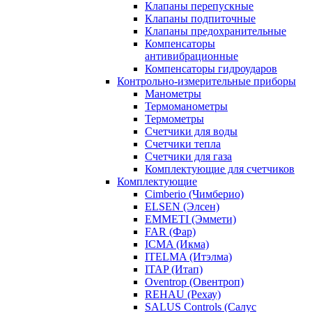
Клапаны перепускные
Клапаны подпиточные
Клапаны предохранительные
Компенсаторы
антивибрационные
Компенсаторы гидроударов
Контрольно-измерительные приборы
Манометры
Термоманометры
Термометры
Счетчики для воды
Счетчики тепла
Счетчики для газа
Комплектующие для счетчиков
Комплектующие
Cimberio (Чимберио)
ELSEN (Элсен)
EMMETI (Эммети)
FAR (Фар)
ICMA (Икма)
ITELMA (Итэлма)
ITAP (Итап)
Oventrop (Овентроп)
REHAU (Рехау)
SALUS Controls (Салус