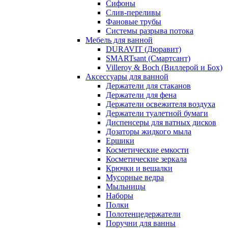
Сифоны
Слив-переливы
Фановые трубы
Системы разрыва потока
Мебель для ванной
DURAVIT (Дюравит)
SMARTsant (Смартсант)
Villeroy & Boch (Виллерой и Бох)
Аксессуары для ванной
Держатели для стаканов
Держатели для фена
Держатели освежителя воздуха
Держатели туалетной бумаги
Диспенсеры для ватных дисков
Дозаторы жидкого мыла
Ершики
Косметические емкости
Косметические зеркала
Крючки и вешалки
Мусорные ведра
Мыльницы
Наборы
Полки
Полотенцедержатели
Поручни для ванны