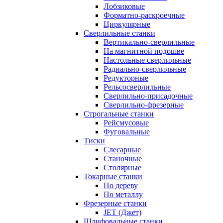
Лобзиковые
Форматно-раскроечные
Циркулярные
Сверлильные станки
Вертикально-сверлильные
На магнитной подошве
Настольные сверлильные
Радиально-сверлильные
Редукторные
Рельсосверлильные
Сверлильно-присадочные
Сверлильно-фрезерные
Строгальные станки
Рейсмусовые
Фуговальные
Тиски
Слесарные
Станочные
Столярные
Токарные станки
По дереву
По металлу
Фрезерные станки
JET (Джет)
Шлифовальные станки