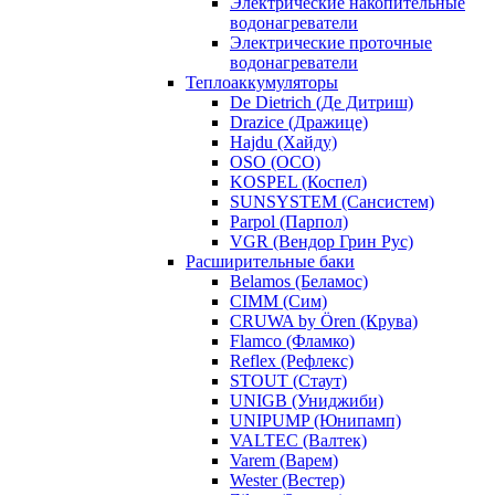
Электрические накопительные
водонагреватели
Электрические проточные
водонагреватели
Теплоаккумуляторы
De Dietrich (Де Дитриш)
Drazice (Дражице)
Hajdu (Хайду)
OSO (ОСО)
KOSPEL (Коспел)
SUNSYSTEM (Сансистем)
Parpol (Парпол)
VGR (Вендор Грин Рус)
Расширительные баки
Belamos (Беламос)
CIMM (Сим)
CRUWA by Ören (Крува)
Flamco (Фламко)
Reflex (Рефлекс)
STOUT (Стаут)
UNIGB (Униджиби)
UNIPUMP (Юнипамп)
VALTEC (Валтек)
Varem (Варем)
Wester (Вестер)