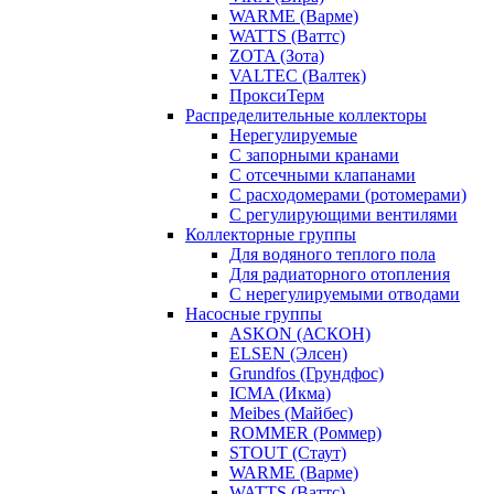
WARME (Варме)
WATTS (Ваттс)
ZOTA (Зота)
VALTEC (Валтек)
ПроксиТерм
Распределительные коллекторы
Нерегулируемые
С запорными кранами
С отсечными клапанами
С расходомерами (ротомерами)
С регулирующими вентилями
Коллекторные группы
Для водяного теплого пола
Для радиаторного отопления
С нерегулируемыми отводами
Насосные группы
ASKON (АСКОН)
ELSEN (Элсен)
Grundfos (Грундфос)
ICMA (Икма)
Meibes (Майбес)
ROMMER (Роммер)
STOUT (Стаут)
WARME (Варме)
WATTS (Ваттс)