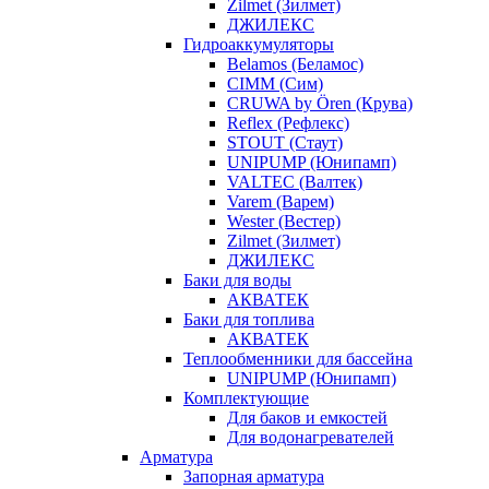
Zilmet (Зилмет)
ДЖИЛЕКС
Гидроаккумуляторы
Belamos (Беламос)
CIMM (Сим)
CRUWA by Ören (Крува)
Reflex (Рефлекс)
STOUT (Стаут)
UNIPUMP (Юнипамп)
VALTEC (Валтек)
Varem (Варем)
Wester (Вестер)
Zilmet (Зилмет)
ДЖИЛЕКС
Баки для воды
АКВАТЕК
Баки для топлива
АКВАТЕК
Теплообменники для бассейна
UNIPUMP (Юнипамп)
Комплектующие
Для баков и емкостей
Для водонагревателей
Арматура
Запорная арматура