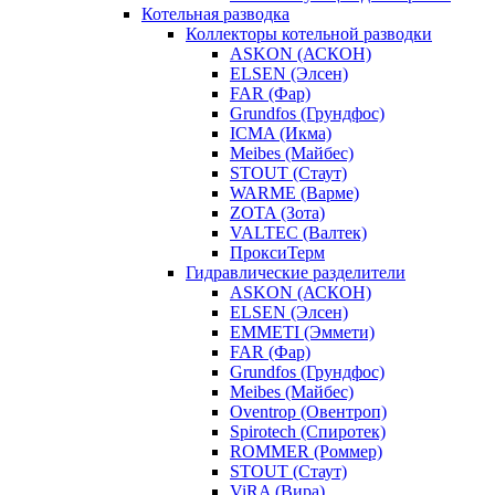
Котельная разводка
Коллекторы котельной разводки
ASKON (АСКОН)
ELSEN (Элсен)
FAR (Фар)
Grundfos (Грундфос)
ICMA (Икма)
Meibes (Майбес)
STOUT (Стаут)
WARME (Варме)
ZOTA (Зота)
VALTEC (Валтек)
ПроксиТерм
Гидравлические разделители
ASKON (АСКОН)
ELSEN (Элсен)
EMMETI (Эммети)
FAR (Фар)
Grundfos (Грундфос)
Meibes (Майбес)
Oventrop (Овентроп)
Spirotech (Спиротек)
ROMMER (Роммер)
STOUT (Стаут)
ViRA (Вира)