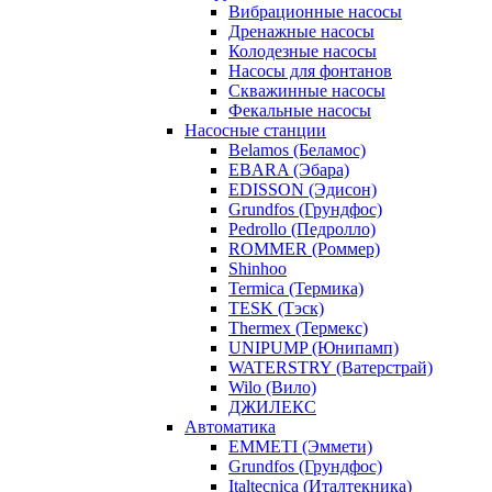
Вибрационные насосы
Дренажные насосы
Колодезные насосы
Насосы для фонтанов
Скважинные насосы
Фекальные насосы
Насосные станции
Belamos (Беламос)
EBARA (Эбара)
EDISSON (Эдисон)
Grundfos (Грундфос)
Pedrollo (Педролло)
ROMMER (Роммер)
Shinhoo
Termica (Термика)
TESK (Тэск)
Thermex (Термекс)
UNIPUMP (Юнипамп)
WATERSTRY (Ватерстрай)
Wilo (Вило)
ДЖИЛЕКС
Автоматика
EMMETI (Эммети)
Grundfos (Грундфос)
Italtecnica (Италтекника)