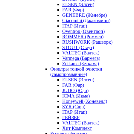
ELSEN (Элсен)
FAR (Фар)
GENEBRE (Женебре)
Giacomini (Джакомини)
ITAP (Итап)
Oventrop (Овентроп)
ROMMER (Роммер)
RUSHWORK (Рашворк)
STOUT (Стаут)
VALTEC (Валтек)
Varmega (Вармега)
Zetkama (Зеткама)
Фильтры тонкой очистки
(самопромывные)
ELSEN (Элсен)
FAR (Фар)
JUDO (Юдо)
ICMA (Икма)
Honeywell (Хоневелл)
SYR (Сюр)
ITAP (Итап)
ГЕЙЗЕР
VALTEC (Валтек)
Хит Комплект
Бытовые фильтры