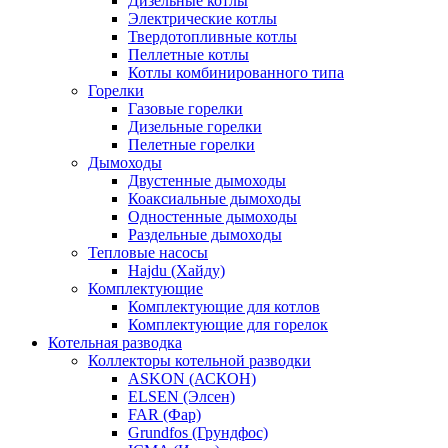
Дизельные котлы
Электрические котлы
Твердотопливные котлы
Пеллетные котлы
Котлы комбинированного типа
Горелки
Газовые горелки
Дизельные горелки
Пелетные горелки
Дымоходы
Двустенные дымоходы
Коаксиальные дымоходы
Одностенные дымоходы
Раздельные дымоходы
Тепловые насосы
Hajdu (Хайду)
Комплектующие
Комплектующие для котлов
Комплектующие для горелок
Котельная разводка
Коллекторы котельной разводки
ASKON (АСКОН)
ELSEN (Элсен)
FAR (Фар)
Grundfos (Грундфос)