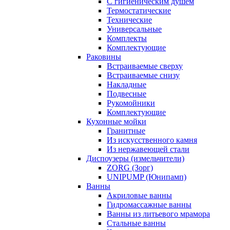
С гигиеническим душем
Термостатические
Технические
Универсальные
Комплекты
Комплектующие
Раковины
Встраиваемые сверху
Встраиваемые снизу
Накладные
Подвесные
Рукомойники
Комплектующие
Кухонные мойки
Гранитные
Из искусственного камня
Из нержавеющей стали
Диспоузеры (измельчители)
ZORG (Зорг)
UNIPUMP (Юнипамп)
Ванны
Акриловые ванны
Гидромассажные ванны
Ванны из литьевого мрамора
Стальные ванны