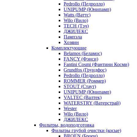
Pedrollo (Педролло)
UNIPUMP (Юнипамп)
Watts (Ваттс)
Wilo (Вило)
TECH (Тэч)
ДЖИЛЕКС
Пампэла
Хозяин
Комплектующие
Belamos (Беламос)
FANCY (Фэнси)
Fantini Cosmi (Фантини Косми)
Grundfos (Грундфос)
Pedrollo (Педролло)
ROMMER (Роммер)
STOUT (Стаут)
UNIPUMP (Юнипамп)
VALTEC (Валтек)
WATERSTRY (Ватерстрай)
Wester
Wilo (Вило)
ДЖИЛЕКС
Фильтры, водоподготовка
Фильтры грубой очистки (косые)
BROEN (Броен)