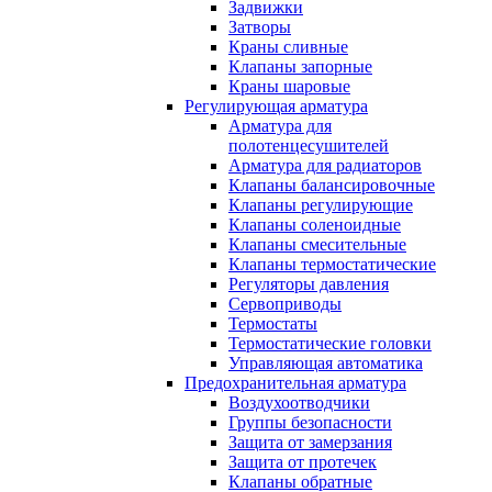
Задвижки
Затворы
Краны сливные
Клапаны запорные
Краны шаровые
Регулирующая арматура
Арматура для
полотенцесушителей
Арматура для радиаторов
Клапаны балансировочные
Клапаны регулирующие
Клапаны соленоидные
Клапаны смесительные
Клапаны термостатические
Регуляторы давления
Сервоприводы
Термостаты
Термостатические головки
Управляющая автоматика
Предохранительная арматура
Воздухоотводчики
Группы безопасности
Защита от замерзания
Защита от протечек
Клапаны обратные