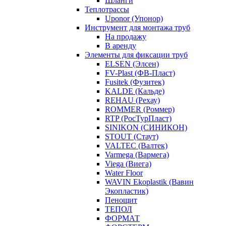
Шланги
Теплотрассы
Uponor (Упонор)
Инструмент для монтажа труб
На продажу
В аренду
Элементы для фиксации труб
ELSEN (Элсен)
FV-Plast (ФВ-Пласт)
Fusitek (Фузитек)
KALDE (Кальде)
REHAU (Рехау)
ROMMER (Роммер)
RTP (РосТурПласт)
SINIKON (СИНИКОН)
STOUT (Стаут)
VALTEC (Валтек)
Varmega (Вармега)
Viega (Виега)
Water Floor
WAVIN Ekoplastik (Вавин
Экопластик)
Пенощит
ТЕПОЛ
ФОРМАТ