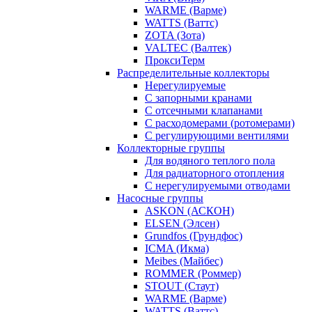
WARME (Варме)
WATTS (Ваттс)
ZOTA (Зота)
VALTEC (Валтек)
ПроксиТерм
Распределительные коллекторы
Нерегулируемые
С запорными кранами
С отсечными клапанами
С расходомерами (ротомерами)
С регулирующими вентилями
Коллекторные группы
Для водяного теплого пола
Для радиаторного отопления
С нерегулируемыми отводами
Насосные группы
ASKON (АСКОН)
ELSEN (Элсен)
Grundfos (Грундфос)
ICMA (Икма)
Meibes (Майбес)
ROMMER (Роммер)
STOUT (Стаут)
WARME (Варме)
WATTS (Ваттс)