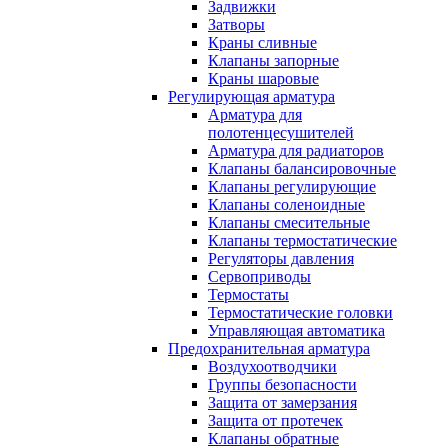
Задвижки
Затворы
Краны сливные
Клапаны запорные
Краны шаровые
Регулирующая арматура
Арматура для
полотенцесушителей
Арматура для радиаторов
Клапаны балансировочные
Клапаны регулирующие
Клапаны соленоидные
Клапаны смесительные
Клапаны термостатические
Регуляторы давления
Сервоприводы
Термостаты
Термостатические головки
Управляющая автоматика
Предохранительная арматура
Воздухоотводчики
Группы безопасности
Защита от замерзания
Защита от протечек
Клапаны обратные