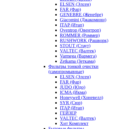
ELSEN (Элсен)
FAR (Фар)
GENEBRE (Женебре)
Giacomini (Джакомини)
ITAP (Итап)
Oventrop (Овентроп)
ROMMER (Роммер)
RUSHWORK (Рашворк)
STOUT (Стаут)
VALTEC (Валтек)
Varmega (Вармега)
Zetkama (Зеткама)
Фильтры тонкой очистки
(самопромывные)
ELSEN (Элсен)
FAR (Фар)
JUDO (Юдо)
ICMA (Икма)
Honeywell (Хоневелл)
SYR (Сюр)
ITAP (Итап)
ГЕЙЗЕР
VALTEC (Валтек)
Хит Комплект
Бытовые фильтры