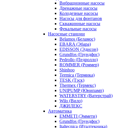
Вибрационные насосы
Дренажные насосы
Колодезные насосы
Насосы для фонтанов
Скважинные насосы
Фекальные насосы
Насосные станции
Belamos (Беламос)
EBARA (Эбара)
EDISSON (Эдисон)
Grundfos (Грундфос)
Pedrollo (Педролло)
ROMMER (Роммер)
Shinhoo
Termica (Термика)
TESK (Тэск)
Thermex (Термекс)
UNIPUMP (Юнипамп)
WATERSTRY (Ватерстрай)
Wilo (Вило)
ДЖИЛЕКС
Автоматика
EMMETI (Эммети)
Grundfos (Грундфос)
Italtecnica (Италтекника)