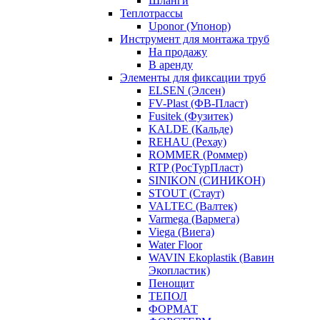
Шланги
Теплотрассы
Uponor (Упонор)
Инструмент для монтажа труб
На продажу
В аренду
Элементы для фиксации труб
ELSEN (Элсен)
FV-Plast (ФВ-Пласт)
Fusitek (Фузитек)
KALDE (Кальде)
REHAU (Рехау)
ROMMER (Роммер)
RTP (РосТурПласт)
SINIKON (СИНИКОН)
STOUT (Стаут)
VALTEC (Валтек)
Varmega (Вармега)
Viega (Виега)
Water Floor
WAVIN Ekoplastik (Вавин
Экопластик)
Пенощит
ТЕПОЛ
ФОРМАТ