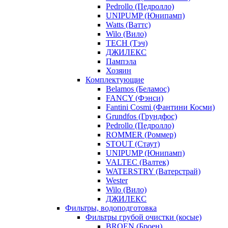
Pedrollo (Педролло)
UNIPUMP (Юнипамп)
Watts (Ваттс)
Wilo (Вило)
TECH (Тэч)
ДЖИЛЕКС
Пампэла
Хозяин
Комплектующие
Belamos (Беламос)
FANCY (Фэнси)
Fantini Cosmi (Фантини Косми)
Grundfos (Грундфос)
Pedrollo (Педролло)
ROMMER (Роммер)
STOUT (Стаут)
UNIPUMP (Юнипамп)
VALTEC (Валтек)
WATERSTRY (Ватерстрай)
Wester
Wilo (Вило)
ДЖИЛЕКС
Фильтры, водоподготовка
Фильтры грубой очистки (косые)
BROEN (Броен)