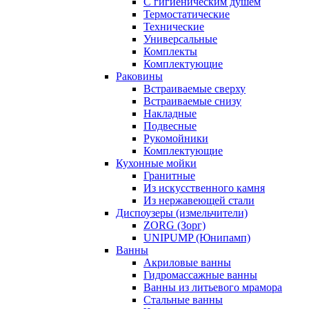
С гигиеническим душем
Термостатические
Технические
Универсальные
Комплекты
Комплектующие
Раковины
Встраиваемые сверху
Встраиваемые снизу
Накладные
Подвесные
Рукомойники
Комплектующие
Кухонные мойки
Гранитные
Из искусственного камня
Из нержавеющей стали
Диспоузеры (измельчители)
ZORG (Зорг)
UNIPUMP (Юнипамп)
Ванны
Акриловые ванны
Гидромассажные ванны
Ванны из литьевого мрамора
Стальные ванны