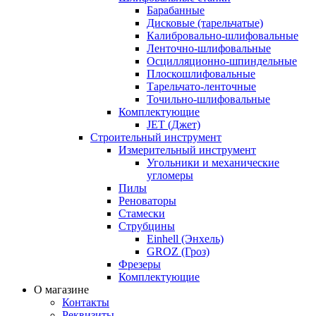
Барабанные
Дисковые (тарельчатые)
Калибровально-шлифовальные
Ленточно-шлифовальные
Осцилляционно-шпиндельные
Плоскошлифовальные
Тарельчато-ленточные
Точильно-шлифовальные
Комплектующие
JET (Джет)
Строительный инструмент
Измерительный инструмент
Угольники и механические
угломеры
Пилы
Реноваторы
Стамески
Струбцины
Einhell (Энхель)
GROZ (Гроз)
Фрезеры
Комплектующие
О магазине
Контакты
Реквизиты