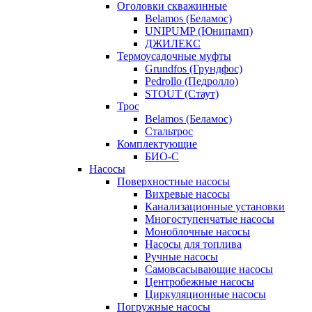
Оголовки скважинные
Belamos (Беламос)
UNIPUMP (Юнипамп)
ДЖИЛЕКС
Термоусадочные муфты
Grundfos (Грундфос)
Pedrollo (Педролло)
STOUT (Стаут)
Трос
Belamos (Беламос)
Стальтрос
Комплектующие
БИО-С
Насосы
Поверхностные насосы
Вихревые насосы
Канализационные установки
Многоступенчатые насосы
Моноблочные насосы
Насосы для топлива
Ручные насосы
Самовсасывающие насосы
Центробежные насосы
Циркуляционные насосы
Погружные насосы