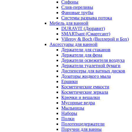
Сифоны
Слив-переливы
Фановые трубы
Системы разрыва потока
Мебель для ванной
DURAVIT (Дюравит)
SMARTsant (Смартсант)
Villeroy & Boch (Виллерой и Бох)
Аксессуары для ванной
Держатели для стаканов
Держатели для фена
Держатели освежителя воздуха
Держатели туалетной бумаги
Диспенсеры для ватных дисков
Дозаторы жидкого мыла
Ершики
Косметические емкости
Косметические зеркала
Крючки и вешалки
Мусорные ведра
Мыльницы
Наборы
Полки
Полотенцедержатели
Поручни для ванны