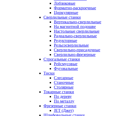
Лобзиковые
Форматно-раскроечные
Циркулярные
Сверлильные станки
Вертикально-сверлильные
На магнитной подошве
Настольные сверлильные
Радиально-сверлильные
Редукторные
Рельсосверлильные
Сверлильно-присадочные
Сверлильно-фрезерные
Строгальные станки
Рейсмусовые
Фуговальные
Тиски
Слесарные
Станочные
Столярные
Токарные станки
По дереву
По металлу
Фрезерные станки
JET (Джет)
Шлифовальные станки