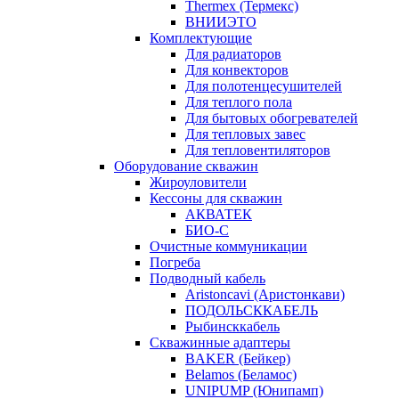
Thermex (Термекс)
ВНИИЭТО
Комплектующие
Для радиаторов
Для конвекторов
Для полотенцесушителей
Для теплого пола
Для бытовых обогревателей
Для тепловых завес
Для тепловентиляторов
Оборудование скважин
Жироуловители
Кессоны для скважин
АКВАТЕК
БИО-С
Очистные коммуникации
Погреба
Подводный кабель
Aristoncavi (Аристонкави)
ПОДОЛЬСККАБЕЛЬ
Рыбинсккабель
Скважинные адаптеры
BAKER (Бейкер)
Belamos (Беламос)
UNIPUMP (Юнипамп)