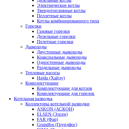
Дизельные котлы
Электрические котлы
Твердотопливные котлы
Пеллетные котлы
Котлы комбинированного типа
Горелки
Газовые горелки
Дизельные горелки
Пелетные горелки
Дымоходы
Двустенные дымоходы
Коаксиальные дымоходы
Одностенные дымоходы
Раздельные дымоходы
Тепловые насосы
Hajdu (Хайду)
Комплектующие
Комплектующие для котлов
Комплектующие для горелок
Котельная разводка
Коллекторы котельной разводки
ASKON (АСКОН)
ELSEN (Элсен)
FAR (Фар)
Grundfos (Грундфос)