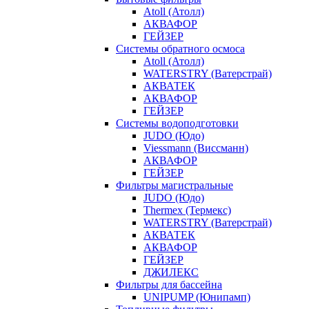
Atoll (Атолл)
АКВАФОР
ГЕЙЗЕР
Системы обратного осмоса
Atoll (Атолл)
WATERSTRY (Ватерстрай)
АКВАТЕК
АКВАФОР
ГЕЙЗЕР
Системы водоподготовки
JUDO (Юдо)
Viessmann (Виссманн)
АКВАФОР
ГЕЙЗЕР
Фильтры магистральные
JUDO (Юдо)
Thermex (Термекс)
WATERSTRY (Ватерстрай)
АКВАТЕК
АКВАФОР
ГЕЙЗЕР
ДЖИЛЕКС
Фильтры для бассейна
UNIPUMP (Юнипамп)