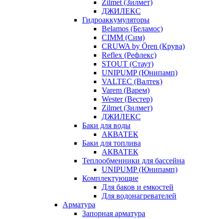
Zilmet (Зилмет)
ДЖИЛЕКС
Гидроаккумуляторы
Belamos (Беламос)
CIMM (Сим)
CRUWA by Ören (Крува)
Reflex (Рефлекс)
STOUT (Стаут)
UNIPUMP (Юнипамп)
VALTEC (Валтек)
Varem (Варем)
Wester (Вестер)
Zilmet (Зилмет)
ДЖИЛЕКС
Баки для воды
АКВАТЕК
Баки для топлива
АКВАТЕК
Теплообменники для бассейна
UNIPUMP (Юнипамп)
Комплектующие
Для баков и емкостей
Для водонагревателей
Арматура
Запорная арматура