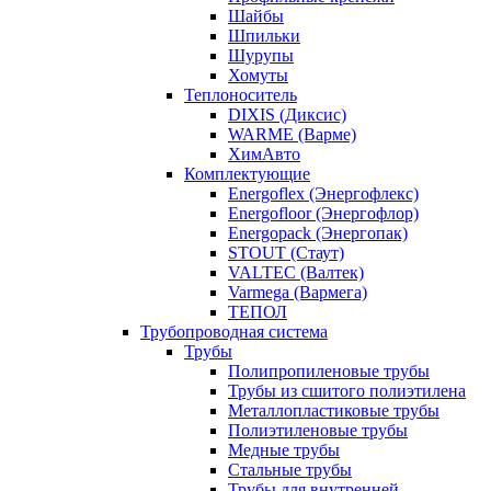
Шайбы
Шпильки
Шурупы
Хомуты
Теплоноситель
DIXIS (Диксис)
WARME (Варме)
ХимАвто
Комплектующие
Energoflex (Энергофлекс)
Energofloor (Энергофлор)
Energopack (Энергопак)
STOUT (Стаут)
VALTEC (Валтек)
Varmega (Вармега)
ТЕПОЛ
Трубопроводная система
Трубы
Полипропиленовые трубы
Трубы из сшитого полиэтилена
Металлопластиковые трубы
Полиэтиленовые трубы
Медные трубы
Стальные трубы
Трубы для внутренней