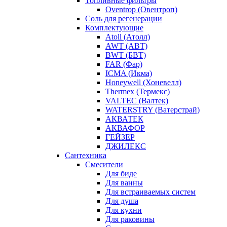
Топливные фильтры
Oventrop (Овентроп)
Соль для регенерации
Комплектующие
Atoll (Атолл)
AWT (АВТ)
BWT (БВТ)
FAR (Фар)
ICMA (Икма)
Honeywell (Хоневелл)
Thermex (Термекс)
VALTEC (Валтек)
WATERSTRY (Ватерстрай)
АКВАТЕК
АКВАФОР
ГЕЙЗЕР
ДЖИЛЕКС
Сантехника
Смесители
Для биде
Для ванны
Для встраиваемых систем
Для душа
Для кухни
Для раковины