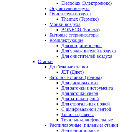
Electrolux (Электролюкс)
Осушители воздуха
Очистители воздуха
Thermex (Термекс)
Мойки воздуха
BONECO (Бонеко)
Бытовые стерилизаторы
Комплектующие
Для кондиционеров
Для увлажнителей воздуха
Для очистителей воздуха
Станки
Долбежные станки
JET (Джет)
Заточные станки (точила)
Для дисковых пил
Для заточки инструмента
Для заточки сверл
Для заточки цепей
Для строгальных ножей
С шлифовальной лентой
Точила-граверы
Точильно-шлифовальные
Распиловочные (пильные) станки
Ленточнопильные