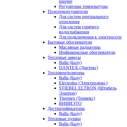
прочее
Регуляторы температуры
Полотенцесушители
Для систем центрального
отопления
Для систем горячего
водоснабжения
Для подключения к электросети
Бытовые обогреватели
Масляные радиаторы
Инфракрасные обогреватели
Тепловые завесы
Ballu (Балу)
DANTEX (Дантекс)
Тепловентиляторы
Ballu (Балу)
Electrolux (Электролюкс)
STIEBEL ELTRON (Штибель
Эльтрон)
Thermex (Термекс)
ВНИИЭТО
Дестратификаторы
Ballu (Балу)
Тепловые пушки
Ballu (Балу)