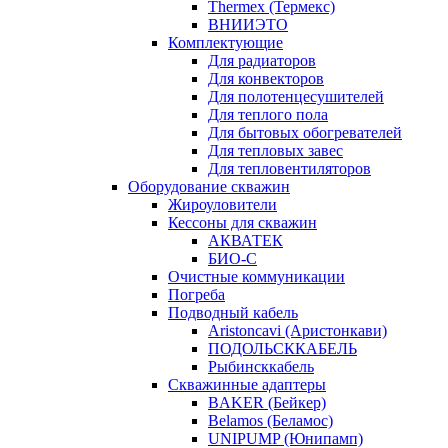
Thermex (Термекс)
ВНИИЭТО
Комплектующие
Для радиаторов
Для конвекторов
Для полотенцесушителей
Для теплого пола
Для бытовых обогревателей
Для тепловых завес
Для тепловентиляторов
Оборудование скважин
Жироуловители
Кессоны для скважин
АКВАТЕК
БИО-С
Очистные коммуникации
Погреба
Подводный кабель
Aristoncavi (Аристонкави)
ПОДОЛЬСККАБЕЛЬ
Рыбинсккабель
Скважинные адаптеры
BAKER (Бейкер)
Belamos (Беламос)
UNIPUMP (Юнипамп)