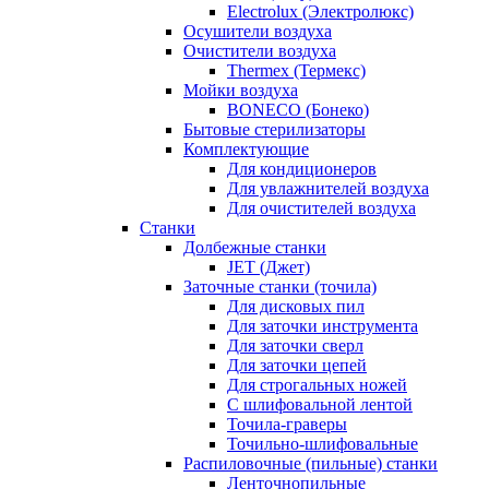
Electrolux (Электролюкс)
Осушители воздуха
Очистители воздуха
Thermex (Термекс)
Мойки воздуха
BONECO (Бонеко)
Бытовые стерилизаторы
Комплектующие
Для кондиционеров
Для увлажнителей воздуха
Для очистителей воздуха
Станки
Долбежные станки
JET (Джет)
Заточные станки (точила)
Для дисковых пил
Для заточки инструмента
Для заточки сверл
Для заточки цепей
Для строгальных ножей
С шлифовальной лентой
Точила-граверы
Точильно-шлифовальные
Распиловочные (пильные) станки
Ленточнопильные