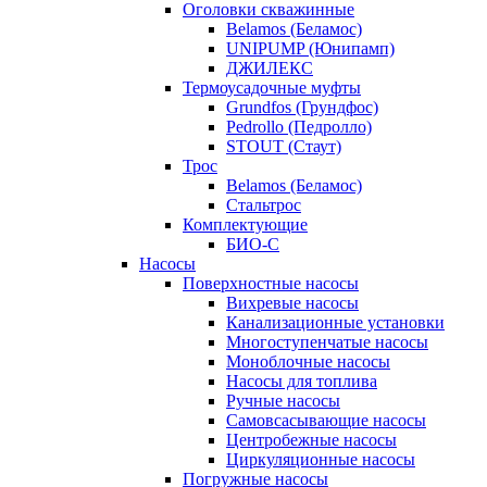
Оголовки скважинные
Belamos (Беламос)
UNIPUMP (Юнипамп)
ДЖИЛЕКС
Термоусадочные муфты
Grundfos (Грундфос)
Pedrollo (Педролло)
STOUT (Стаут)
Трос
Belamos (Беламос)
Стальтрос
Комплектующие
БИО-С
Насосы
Поверхностные насосы
Вихревые насосы
Канализационные установки
Многоступенчатые насосы
Моноблочные насосы
Насосы для топлива
Ручные насосы
Самовсасывающие насосы
Центробежные насосы
Циркуляционные насосы
Погружные насосы