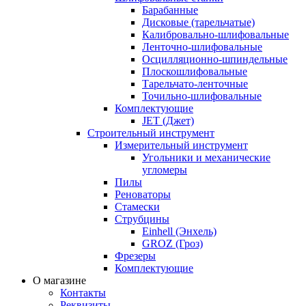
Барабанные
Дисковые (тарельчатые)
Калибровально-шлифовальные
Ленточно-шлифовальные
Осцилляционно-шпиндельные
Плоскошлифовальные
Тарельчато-ленточные
Точильно-шлифовальные
Комплектующие
JET (Джет)
Строительный инструмент
Измерительный инструмент
Угольники и механические
угломеры
Пилы
Реноваторы
Стамески
Струбцины
Einhell (Энхель)
GROZ (Гроз)
Фрезеры
Комплектующие
О магазине
Контакты
Реквизиты