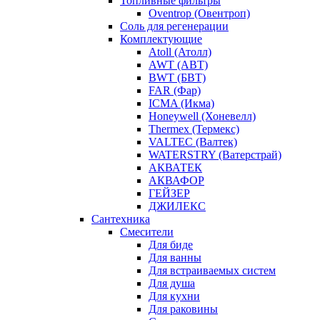
Топливные фильтры
Oventrop (Овентроп)
Соль для регенерации
Комплектующие
Atoll (Атолл)
AWT (АВТ)
BWT (БВТ)
FAR (Фар)
ICMA (Икма)
Honeywell (Хоневелл)
Thermex (Термекс)
VALTEC (Валтек)
WATERSTRY (Ватерстрай)
АКВАТЕК
АКВАФОР
ГЕЙЗЕР
ДЖИЛЕКС
Сантехника
Смесители
Для биде
Для ванны
Для встраиваемых систем
Для душа
Для кухни
Для раковины