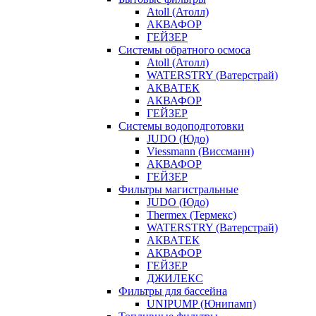
Atoll (Атолл)
АКВАФОР
ГЕЙЗЕР
Системы обратного осмоса
Atoll (Атолл)
WATERSTRY (Ватерстрай)
АКВАТЕК
АКВАФОР
ГЕЙЗЕР
Системы водоподготовки
JUDO (Юдо)
Viessmann (Виссманн)
АКВАФОР
ГЕЙЗЕР
Фильтры магистральные
JUDO (Юдо)
Thermex (Термекс)
WATERSTRY (Ватерстрай)
АКВАТЕК
АКВАФОР
ГЕЙЗЕР
ДЖИЛЕКС
Фильтры для бассейна
UNIPUMP (Юнипамп)