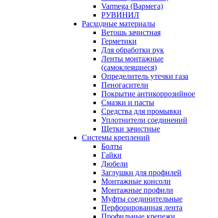
Varmega (Вармега)
РУВИНИЛ
Расходные материалы
Ветошь зачистная
Герметики
Для обработки рук
Ленты монтажные
(самоклеящиеся)
Определитель утечки газа
Пеногасители
Покрытие антикоррозийное
Смазки и пасты
Средства для промывки
Уплотнители соединений
Щетки зачистные
Системы креплений
Болты
Гайки
Дюбели
Заглушки для профилей
Монтажные консоли
Монтажные профили
Муфты соединительные
Перфорированная лента
Профильные крепежи