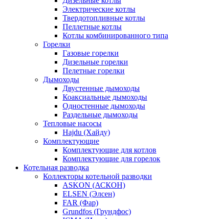
Дизельные котлы
Электрические котлы
Твердотопливные котлы
Пеллетные котлы
Котлы комбинированного типа
Горелки
Газовые горелки
Дизельные горелки
Пелетные горелки
Дымоходы
Двустенные дымоходы
Коаксиальные дымоходы
Одностенные дымоходы
Раздельные дымоходы
Тепловые насосы
Hajdu (Хайду)
Комплектующие
Комплектующие для котлов
Комплектующие для горелок
Котельная разводка
Коллекторы котельной разводки
ASKON (АСКОН)
ELSEN (Элсен)
FAR (Фар)
Grundfos (Грундфос)