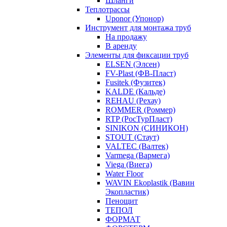
Шланги
Теплотрассы
Uponor (Упонор)
Инструмент для монтажа труб
На продажу
В аренду
Элементы для фиксации труб
ELSEN (Элсен)
FV-Plast (ФВ-Пласт)
Fusitek (Фузитек)
KALDE (Кальде)
REHAU (Рехау)
ROMMER (Роммер)
RTP (РосТурПласт)
SINIKON (СИНИКОН)
STOUT (Стаут)
VALTEC (Валтек)
Varmega (Вармега)
Viega (Виега)
Water Floor
WAVIN Ekoplastik (Вавин
Экопластик)
Пенощит
ТЕПОЛ
ФОРМАТ