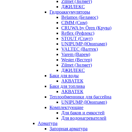
Zilmet (Зилмет)
ДЖИЛЕКС
Гидроаккумуляторы
Belamos (Беламос)
CIMM (Сим)
CRUWA by Ören (Крува)
Reflex (Рефлекс)
STOUT (Стаут)
UNIPUMP (Юнипамп)
VALTEC (Валтек)
Varem (Варем)
Wester (Вестер)
Zilmet (Зилмет)
ДЖИЛЕКС
Баки для воды
АКВАТЕК
Баки для топлива
АКВАТЕК
Теплообменники для бассейна
UNIPUMP (Юнипамп)
Комплектующие
Для баков и емкостей
Для водонагревателей
Арматура
Запорная арматура