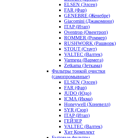
ELSEN (Элсен)
FAR (Фар)
GENEBRE (Женебре)
Giacomini (Джакомини)
ITAP (Итап)
Oventrop (Овентроп)
ROMMER (Роммер)
RUSHWORK (Рашворк)
STOUT (Стаут)
VALTEC (Валтек)
Varmega (Вармега)
Zetkama (Зеткама)
Фильтры тонкой очистки
(самопромывные)
ELSEN (Элсен)
FAR (Фар)
JUDO (Юдо)
ICMA (Икма)
Honeywell (Хоневелл)
SYR (Сюр)
ITAP (Итап)
ГЕЙЗЕР
VALTEC (Валтек)
Хит Комплект
Бытовые фильтры