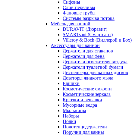
Сифоны
Слив-переливы
Фановые трубы
Системы разрыва потока
Мебель для ванной
DURAVIT (Дюравит)
SMARTsant (Смартсант)
Villeroy & Boch (Виллерой и Бох)
Аксессуары для ванной
Держатели для стаканов
Держатели для фена
Держатели освежителя воздуха
Держатели туалетной бумаги
Диспенсеры для ватных дисков
Дозаторы жидкого мыла
Ершики
Косметические емкости
Косметические зеркала
Крючки и вешалки
Мусорные ведра
Мыльницы
Наборы
Полки
Полотенцедержатели
Поручни для ванны