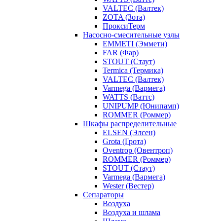
VALTEC (Валтек)
ZOTA (Зота)
ПроксиТерм
Насосно-смесительные узлы
EMMETI (Эммети)
FAR (Фар)
STOUT (Стаут)
Termica (Термика)
VALTEC (Валтек)
Varmega (Вармега)
WATTS (Ваттс)
UNIPUMP (Юнипамп)
ROMMER (Роммер)
Шкафы распределительные
ELSEN (Элсен)
Grota (Грота)
Oventrop (Овентроп)
ROMMER (Роммер)
STOUT (Стаут)
Varmega (Вармега)
Wester (Вестер)
Сепараторы
Воздуха
Воздуха и шлама