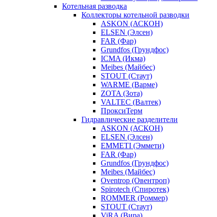
Котельная разводка
Коллекторы котельной разводки
ASKON (АСКОН)
ELSEN (Элсен)
FAR (Фар)
Grundfos (Грундфос)
ICMA (Икма)
Meibes (Майбес)
STOUT (Стаут)
WARME (Варме)
ZOTA (Зота)
VALTEC (Валтек)
ПроксиТерм
Гидравлические разделители
ASKON (АСКОН)
ELSEN (Элсен)
EMMETI (Эммети)
FAR (Фар)
Grundfos (Грундфос)
Meibes (Майбес)
Oventrop (Овентроп)
Spirotech (Спиротек)
ROMMER (Роммер)
STOUT (Стаут)
ViRA (Вира)