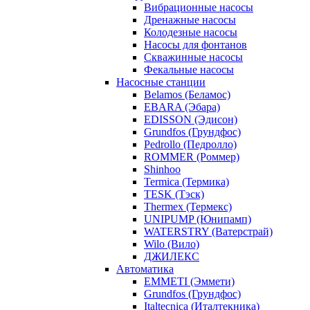
Вибрационные насосы
Дренажные насосы
Колодезные насосы
Насосы для фонтанов
Скважинные насосы
Фекальные насосы
Насосные станции
Belamos (Беламос)
EBARA (Эбара)
EDISSON (Эдисон)
Grundfos (Грундфос)
Pedrollo (Педролло)
ROMMER (Роммер)
Shinhoo
Termica (Термика)
TESK (Тэск)
Thermex (Термекс)
UNIPUMP (Юнипамп)
WATERSTRY (Ватерстрай)
Wilo (Вило)
ДЖИЛЕКС
Автоматика
EMMETI (Эммети)
Grundfos (Грундфос)
Italtecnica (Италтекника)