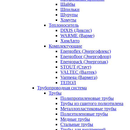
Шайбы
Шпильки
Шурупы
Хомуты
Теплоноситель
DIXIS (Диксис)
WARME (Варме)
ХимАвто
Комплектующие
Energoflex (Энергофлекс)
Energofloor (Энергофлор)
Energopack (Энергопак)
STOUT (Стаут)
VALTEC (Валтек)
Varmega (Вармега)
ТЕПОЛ
Трубопроводная система
Трубы
Полипропиленовые трубы
Трубы из сшитого полиэтилена
Металлопластиковые трубы
Полиэтиленовые трубы
Медные трубы
Стальные трубы
Трубы для внутренней