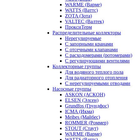
WARME (Варме)
WATTS (Ваттс)
ZOTA (Зота)
VALTEC (Валтек)
ПроксиТерм
Распределительные коллекторы
Нерегулируемые
С запорными кранами
С отсечными клапанами
С расходомерами (ротомерами)
С регулирующими вентилями
Коллекторные группы
Для водяного теплого пола
Для радиаторного отопления
С нерегулируемыми отводами
Насосные группы
ASKON (АСКОН)
ELSEN (Элсен)
Grundfos (Грундфос)
ICMA (Икма)
Meibes (Майбес)
ROMMER (Роммер)
STOUT (Стаут)
WARME (Варме)
WATTS (Ваттс)