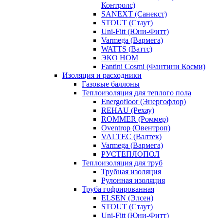
Контролс)
SANEXT (Санекст)
STOUT (Стаут)
Uni-Fitt (Юни-Фитт)
Varmega (Вармега)
WATTS (Ваттс)
ЭКО НОМ
Fantini Cosmi (Фантини Косми)
Изоляция и расходники
Газовые баллоны
Теплоизоляция для теплого пола
Energofloor (Энергофлор)
REHAU (Рехау)
ROMMER (Роммер)
Oventrop (Овентроп)
VALTEC (Валтек)
Varmega (Вармега)
РУСТЕПЛОПОЛ
Теплоизоляция для труб
Трубная изоляция
Рулонная изоляция
Труба гофрированная
ELSEN (Элсен)
STOUT (Стаут)
Uni-Fitt (Юни-Фитт)