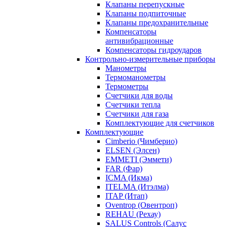
Клапаны перепускные
Клапаны подпиточные
Клапаны предохранительные
Компенсаторы
антивибрационные
Компенсаторы гидроударов
Контрольно-измерительные приборы
Манометры
Термоманометры
Термометры
Счетчики для воды
Счетчики тепла
Счетчики для газа
Комплектующие для счетчиков
Комплектующие
Cimberio (Чимберио)
ELSEN (Элсен)
EMMETI (Эммети)
FAR (Фар)
ICMA (Икма)
ITELMA (Итэлма)
ITAP (Итап)
Oventrop (Овентроп)
REHAU (Рехау)
SALUS Controls (Салус