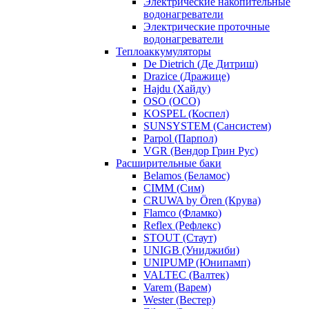
Электрические накопительные
водонагреватели
Электрические проточные
водонагреватели
Теплоаккумуляторы
De Dietrich (Де Дитриш)
Drazice (Дражице)
Hajdu (Хайду)
OSO (ОСО)
KOSPEL (Коспел)
SUNSYSTEM (Сансистем)
Parpol (Парпол)
VGR (Вендор Грин Рус)
Расширительные баки
Belamos (Беламос)
CIMM (Сим)
CRUWA by Ören (Крува)
Flamco (Фламко)
Reflex (Рефлекс)
STOUT (Стаут)
UNIGB (Униджиби)
UNIPUMP (Юнипамп)
VALTEC (Валтек)
Varem (Варем)
Wester (Вестер)