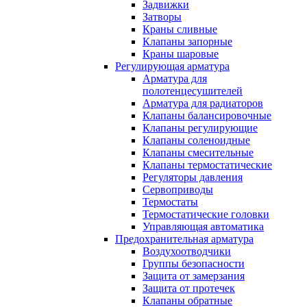
Задвижки
Затворы
Краны сливные
Клапаны запорные
Краны шаровые
Регулирующая арматура
Арматура для
полотенцесушителей
Арматура для радиаторов
Клапаны балансировочные
Клапаны регулирующие
Клапаны соленоидные
Клапаны смесительные
Клапаны термостатические
Регуляторы давления
Сервоприводы
Термостаты
Термостатические головки
Управляющая автоматика
Предохранительная арматура
Воздухоотводчики
Группы безопасности
Защита от замерзания
Защита от протечек
Клапаны обратные