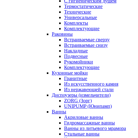
С гигиеническим душем
Термостатические
Технические
Универсальные
Комплекты
Комплектующие
Раковины
Встраиваемые сверху
Встраиваемые снизу
Накладные
Подвесные
Рукомойники
Комплектующие
Кухонные мойки
Гранитные
Из искусственного камня
Из нержавеющей стали
Диспоузеры (измельчители)
ZORG (Зорг)
UNIPUMP (Юнипамп)
Ванны
Акриловые ванны
Гидромассажные ванны
Ванны из литьевого мрамора
Стальные ванны