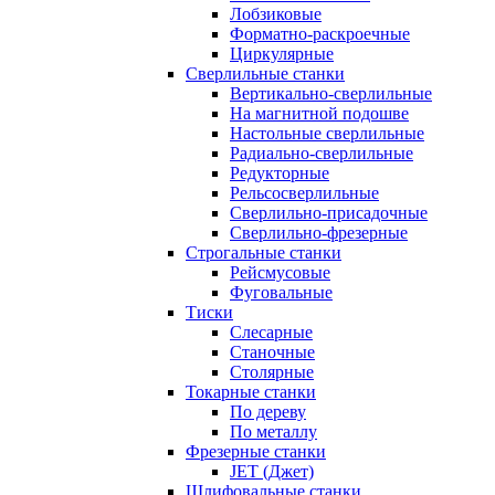
Лобзиковые
Форматно-раскроечные
Циркулярные
Сверлильные станки
Вертикально-сверлильные
На магнитной подошве
Настольные сверлильные
Радиально-сверлильные
Редукторные
Рельсосверлильные
Сверлильно-присадочные
Сверлильно-фрезерные
Строгальные станки
Рейсмусовые
Фуговальные
Тиски
Слесарные
Станочные
Столярные
Токарные станки
По дереву
По металлу
Фрезерные станки
JET (Джет)
Шлифовальные станки