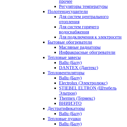
прочее
Регуляторы температуры
Полотенцесушители
Для систем центрального
отопления
Для систем горячего
водоснабжения
Для подключения к электросети
Бытовые обогреватели
Масляные радиаторы
Инфракрасные обогреватели
Тепловые завесы
Ballu (Балу)
DANTEX (Дантекс)
Тепловентиляторы
Ballu (Балу)
Electrolux (Электролюкс)
STIEBEL ELTRON (Штибель
Эльтрон)
Thermex (Термекс)
ВНИИЭТО
Дестратификаторы
Ballu (Балу)
Тепловые пушки
Ballu (Балу)