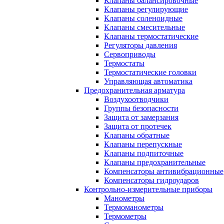
Клапаны балансировочные
Клапаны регулирующие
Клапаны соленоидные
Клапаны смесительные
Клапаны термостатические
Регуляторы давления
Сервоприводы
Термостаты
Термостатические головки
Управляющая автоматика
Предохранительная арматура
Воздухоотводчики
Группы безопасности
Защита от замерзания
Защита от протечек
Клапаны обратные
Клапаны перепускные
Клапаны подпиточные
Клапаны предохранительные
Компенсаторы антивибрационные
Компенсаторы гидроударов
Контрольно-измерительные приборы
Манометры
Термоманометры
Термометры