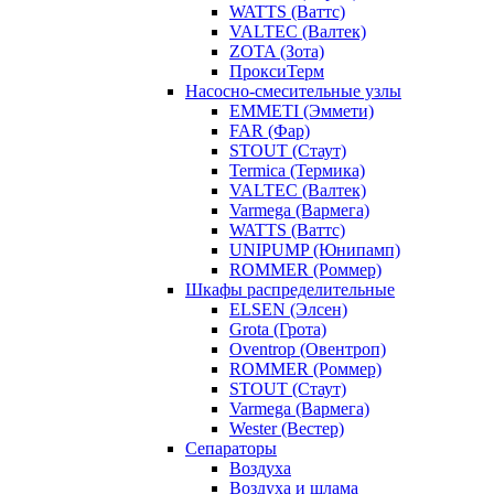
WATTS (Ваттс)
VALTEC (Валтек)
ZOTA (Зота)
ПроксиТерм
Насосно-смесительные узлы
EMMETI (Эммети)
FAR (Фар)
STOUT (Стаут)
Termica (Термика)
VALTEC (Валтек)
Varmega (Вармега)
WATTS (Ваттс)
UNIPUMP (Юнипамп)
ROMMER (Роммер)
Шкафы распределительные
ELSEN (Элсен)
Grota (Грота)
Oventrop (Овентроп)
ROMMER (Роммер)
STOUT (Стаут)
Varmega (Вармега)
Wester (Вестер)
Сепараторы
Воздуха
Воздуха и шлама