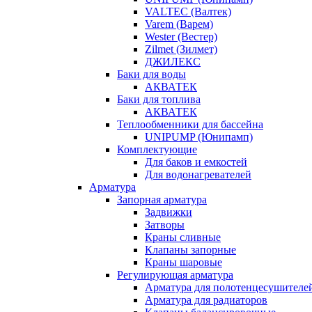
VALTEC (Валтек)
Varem (Варем)
Wester (Вестер)
Zilmet (Зилмет)
ДЖИЛЕКС
Баки для воды
АКВАТЕК
Баки для топлива
АКВАТЕК
Теплообменники для бассейна
UNIPUMP (Юнипамп)
Комплектующие
Для баков и емкостей
Для водонагревателей
Арматура
Запорная арматура
Задвижки
Затворы
Краны сливные
Клапаны запорные
Краны шаровые
Регулирующая арматура
Арматура для полотенцесушителе
Арматура для радиаторов