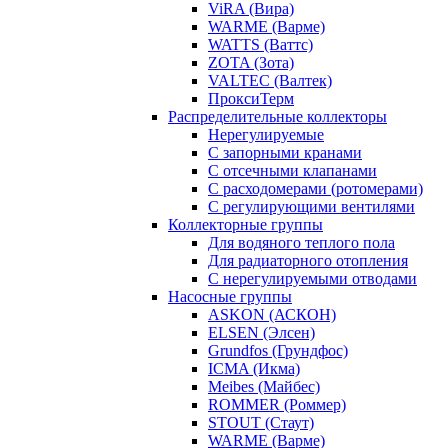
ViRA (Вира)
WARME (Варме)
WATTS (Ваттс)
ZOTA (Зота)
VALTEC (Валтек)
ПроксиТерм
Распределительные коллекторы
Нерегулируемые
С запорными кранами
С отсечными клапанами
С расходомерами (ротомерами)
С регулирующими вентилями
Коллекторные группы
Для водяного теплого пола
Для радиаторного отопления
С нерегулируемыми отводами
Насосные группы
ASKON (АСКОН)
ELSEN (Элсен)
Grundfos (Грундфос)
ICMA (Икма)
Meibes (Майбес)
ROMMER (Роммер)
STOUT (Стаут)
WARME (Варме)