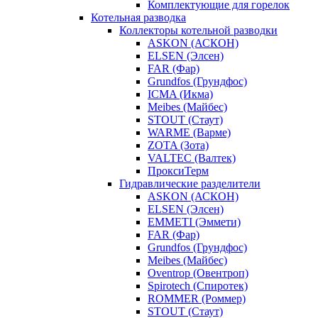
Комплектующие для горелок
Котельная разводка
Коллекторы котельной разводки
ASKON (АСКОН)
ELSEN (Элсен)
FAR (Фар)
Grundfos (Грундфос)
ICMA (Икма)
Meibes (Майбес)
STOUT (Стаут)
WARME (Варме)
ZOTA (Зота)
VALTEC (Валтек)
ПроксиТерм
Гидравлические разделители
ASKON (АСКОН)
ELSEN (Элсен)
EMMETI (Эммети)
FAR (Фар)
Grundfos (Грундфос)
Meibes (Майбес)
Oventrop (Овентроп)
Spirotech (Спиротек)
ROMMER (Роммер)
STOUT (Стаут)