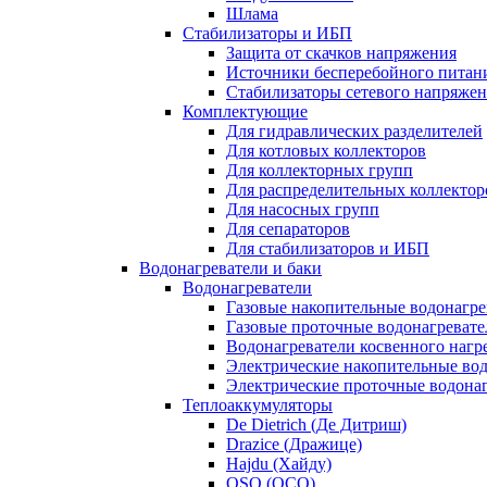
Шлама
Стабилизаторы и ИБП
Защита от скачков напряжения
Источники бесперебойного питан
Стабилизаторы сетевого напряже
Комплектующие
Для гидравлических разделителей
Для котловых коллекторов
Для коллекторных групп
Для распределительных коллектор
Для насосных групп
Для сепараторов
Для стабилизаторов и ИБП
Водонагреватели и баки
Водонагреватели
Газовые накопительные водонагре
Газовые проточные водонагревате
Водонагреватели косвенного нагр
Электрические накопительные во
Электрические проточные водона
Теплоаккумуляторы
De Dietrich (Де Дитриш)
Drazice (Дражице)
Hajdu (Хайду)
OSO (ОСО)