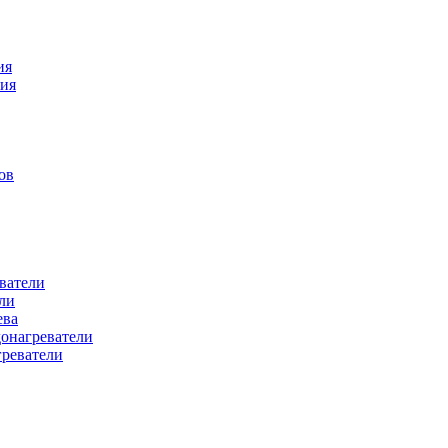
ия
ния
ов
ватели
ли
ева
донагреватели
греватели