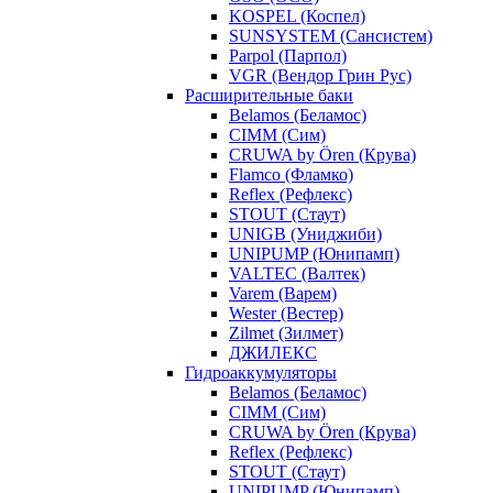
KOSPEL (Коспел)
SUNSYSTEM (Сансистем)
Parpol (Парпол)
VGR (Вендор Грин Рус)
Расширительные баки
Belamos (Беламос)
CIMM (Сим)
CRUWA by Ören (Крува)
Flamco (Фламко)
Reflex (Рефлекс)
STOUT (Стаут)
UNIGB (Униджиби)
UNIPUMP (Юнипамп)
VALTEC (Валтек)
Varem (Варем)
Wester (Вестер)
Zilmet (Зилмет)
ДЖИЛЕКС
Гидроаккумуляторы
Belamos (Беламос)
CIMM (Сим)
CRUWA by Ören (Крува)
Reflex (Рефлекс)
STOUT (Стаут)
UNIPUMP (Юнипамп)