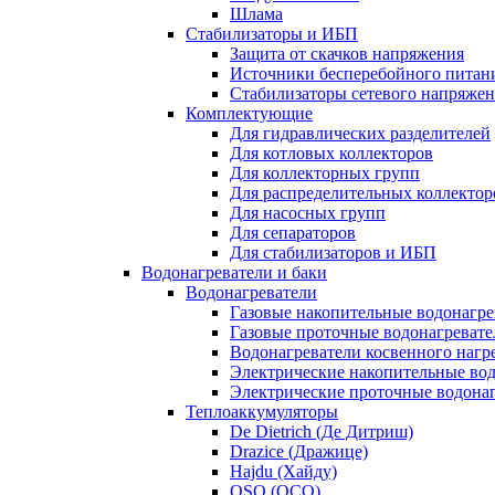
Шлама
Стабилизаторы и ИБП
Защита от скачков напряжения
Источники бесперебойного питан
Стабилизаторы сетевого напряже
Комплектующие
Для гидравлических разделителей
Для котловых коллекторов
Для коллекторных групп
Для распределительных коллектор
Для насосных групп
Для сепараторов
Для стабилизаторов и ИБП
Водонагреватели и баки
Водонагреватели
Газовые накопительные водонагре
Газовые проточные водонагревате
Водонагреватели косвенного нагр
Электрические накопительные во
Электрические проточные водона
Теплоаккумуляторы
De Dietrich (Де Дитриш)
Drazice (Дражице)
Hajdu (Хайду)
OSO (ОСО)