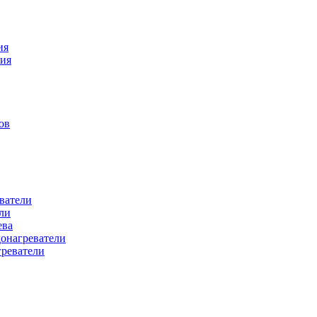
ия
ния
ов
ватели
ли
ева
донагреватели
греватели