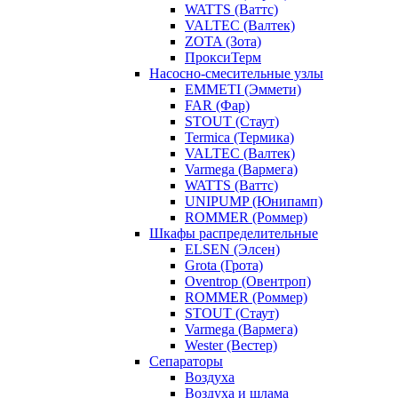
WATTS (Ваттс)
VALTEC (Валтек)
ZOTA (Зота)
ПроксиТерм
Насосно-смесительные узлы
EMMETI (Эммети)
FAR (Фар)
STOUT (Стаут)
Termica (Термика)
VALTEC (Валтек)
Varmega (Вармега)
WATTS (Ваттс)
UNIPUMP (Юнипамп)
ROMMER (Роммер)
Шкафы распределительные
ELSEN (Элсен)
Grota (Грота)
Oventrop (Овентроп)
ROMMER (Роммер)
STOUT (Стаут)
Varmega (Вармега)
Wester (Вестер)
Сепараторы
Воздуха
Воздуха и шлама