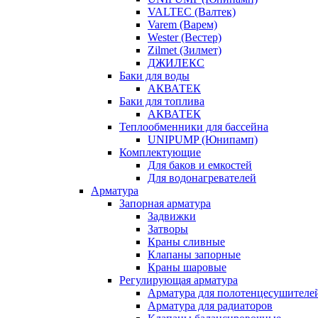
VALTEC (Валтек)
Varem (Варем)
Wester (Вестер)
Zilmet (Зилмет)
ДЖИЛЕКС
Баки для воды
АКВАТЕК
Баки для топлива
АКВАТЕК
Теплообменники для бассейна
UNIPUMP (Юнипамп)
Комплектующие
Для баков и емкостей
Для водонагревателей
Арматура
Запорная арматура
Задвижки
Затворы
Краны сливные
Клапаны запорные
Краны шаровые
Регулирующая арматура
Арматура для полотенцесушителе
Арматура для радиаторов