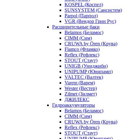
KOSPEL (Коспел)
SUNSYSTEM (Сансистем)
Parpol (Парпол)
VGR (Вендор Грин Рус)
Расширительные баки
Belamos (Беламос)
CIMM (Сим)
CRUWA by Ören (Крува)
Flamco (Фламко)
Reflex (Рефлекс)
STOUT (Стаут)
UNIGB (Униджиби)
UNIPUMP (Юнипамп)
VALTEC (Валтек)
Varem (Варем)
Wester (Вестер)
Zilmet (Зилмет)
ДЖИЛЕКС
Гидроаккумуляторы
Belamos (Беламос)
CIMM (Сим)
CRUWA by Ören (Крува)
Reflex (Рефлекс)
STOUT (Стаут)
UNIPUMP (Юнипамп)