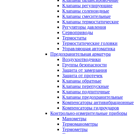
Клапаны балансировочные
Клапаны регулирующие
Клапаны соленоидные
Клапаны смесительные
Клапаны термостатические
Регуляторы давления
Сервоприводы
Термостаты
Термостатические головки
Управляющая автоматика
Предохранительная арматура
Воздухоотводчики
Группы безопасности
Защита от замерзания
Защита от протечек
Клапаны обратные
Клапаны перепускные
Клапаны подпиточные
Клапаны предохранительные
Компенсаторы антивибрационные
Компенсаторы гидроударов
Контрольно-измерительные приборы
Манометры
Термоманометры
Термометры