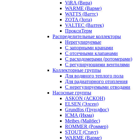
ViRA (Вира)
WARME (Варме)
WATTS (Ваттс)
ZOTA (Зота)
VALTEC (Валтек)
ПроксиТерм
Распределительные коллекторы
Нерегулируемые
С запорными кранами
С отсечными клапанами
С расходомерами (ротомерами)
С регулирующими вентилями
Коллекторные группы
Для водяного теплого пола
Для радиаторного отопления
С нерегулируемыми отводами
Насосные группы
ASKON (АСКОН)
ELSEN (Элсен)
Grundfos (Грундфос)
ICMA (Икма)
Meibes (Майбес)
ROMMER (Роммер)
STOUT (Стаут)
WARME (Варме)