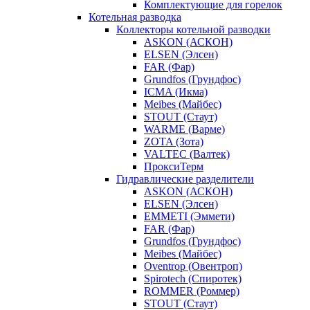
Комплектующие для горелок
Котельная разводка
Коллекторы котельной разводки
ASKON (АСКОН)
ELSEN (Элсен)
FAR (Фар)
Grundfos (Грундфос)
ICMA (Икма)
Meibes (Майбес)
STOUT (Стаут)
WARME (Варме)
ZOTA (Зота)
VALTEC (Валтек)
ПроксиТерм
Гидравлические разделители
ASKON (АСКОН)
ELSEN (Элсен)
EMMETI (Эммети)
FAR (Фар)
Grundfos (Грундфос)
Meibes (Майбес)
Oventrop (Овентроп)
Spirotech (Спиротек)
ROMMER (Роммер)
STOUT (Стаут)