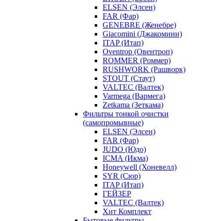
ELSEN (Элсен)
FAR (Фар)
GENEBRE (Женебре)
Giacomini (Джакомини)
ITAP (Итап)
Oventrop (Овентроп)
ROMMER (Роммер)
RUSHWORK (Рашворк)
STOUT (Стаут)
VALTEC (Валтек)
Varmega (Вармега)
Zetkama (Зеткама)
Фильтры тонкой очистки
(самопромывные)
ELSEN (Элсен)
FAR (Фар)
JUDO (Юдо)
ICMA (Икма)
Honeywell (Хоневелл)
SYR (Сюр)
ITAP (Итап)
ГЕЙЗЕР
VALTEC (Валтек)
Хит Комплект
Бытовые фильтры