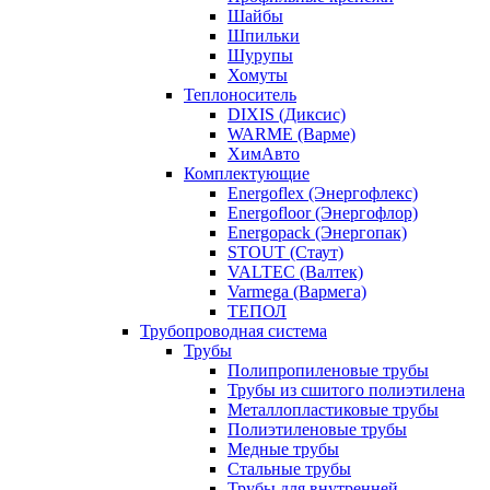
Шайбы
Шпильки
Шурупы
Хомуты
Теплоноситель
DIXIS (Диксис)
WARME (Варме)
ХимАвто
Комплектующие
Energoflex (Энергофлекс)
Energofloor (Энергофлор)
Energopack (Энергопак)
STOUT (Стаут)
VALTEC (Валтек)
Varmega (Вармега)
ТЕПОЛ
Трубопроводная система
Трубы
Полипропиленовые трубы
Трубы из сшитого полиэтилена
Металлопластиковые трубы
Полиэтиленовые трубы
Медные трубы
Стальные трубы
Трубы для внутренней