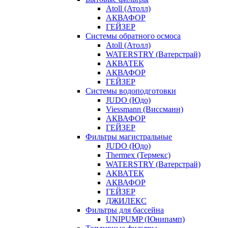
Atoll (Атолл)
АКВАФОР
ГЕЙЗЕР
Системы обратного осмоса
Atoll (Атолл)
WATERSTRY (Ватерстрай)
АКВАТЕК
АКВАФОР
ГЕЙЗЕР
Системы водоподготовки
JUDO (Юдо)
Viessmann (Виссманн)
АКВАФОР
ГЕЙЗЕР
Фильтры магистральные
JUDO (Юдо)
Thermex (Термекс)
WATERSTRY (Ватерстрай)
АКВАТЕК
АКВАФОР
ГЕЙЗЕР
ДЖИЛЕКС
Фильтры для бассейна
UNIPUMP (Юнипамп)