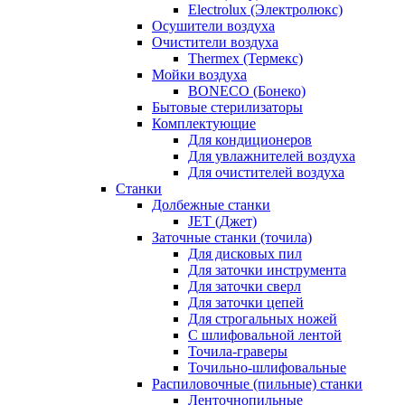
Electrolux (Электролюкс)
Осушители воздуха
Очистители воздуха
Thermex (Термекс)
Мойки воздуха
BONECO (Бонеко)
Бытовые стерилизаторы
Комплектующие
Для кондиционеров
Для увлажнителей воздуха
Для очистителей воздуха
Станки
Долбежные станки
JET (Джет)
Заточные станки (точила)
Для дисковых пил
Для заточки инструмента
Для заточки сверл
Для заточки цепей
Для строгальных ножей
С шлифовальной лентой
Точила-граверы
Точильно-шлифовальные
Распиловочные (пильные) станки
Ленточнопильные