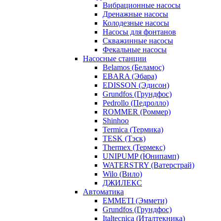
Вибрационные насосы
Дренажные насосы
Колодезные насосы
Насосы для фонтанов
Скважинные насосы
Фекальные насосы
Насосные станции
Belamos (Беламос)
EBARA (Эбара)
EDISSON (Эдисон)
Grundfos (Грундфос)
Pedrollo (Педролло)
ROMMER (Роммер)
Shinhoo
Termica (Термика)
TESK (Тэск)
Thermex (Термекс)
UNIPUMP (Юнипамп)
WATERSTRY (Ватерстрай)
Wilo (Вило)
ДЖИЛЕКС
Автоматика
EMMETI (Эммети)
Grundfos (Грундфос)
Italtecnica (Италтекника)