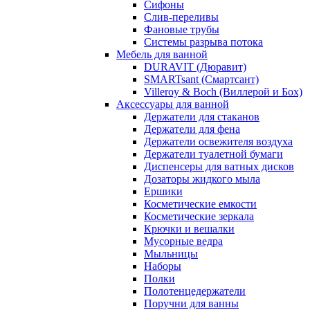
Сифоны
Слив-переливы
Фановые трубы
Системы разрыва потока
Мебель для ванной
DURAVIT (Дюравит)
SMARTsant (Смартсант)
Villeroy & Boch (Виллерой и Бох)
Аксессуары для ванной
Держатели для стаканов
Держатели для фена
Держатели освежителя воздуха
Держатели туалетной бумаги
Диспенсеры для ватных дисков
Дозаторы жидкого мыла
Ершики
Косметические емкости
Косметические зеркала
Крючки и вешалки
Мусорные ведра
Мыльницы
Наборы
Полки
Полотенцедержатели
Поручни для ванны