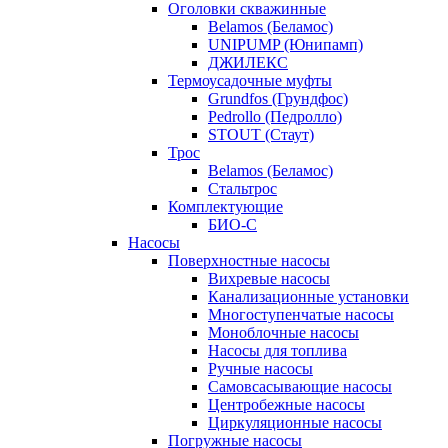
Оголовки скважинные
Belamos (Беламос)
UNIPUMP (Юнипамп)
ДЖИЛЕКС
Термоусадочные муфты
Grundfos (Грундфос)
Pedrollo (Педролло)
STOUT (Стаут)
Трос
Belamos (Беламос)
Стальтрос
Комплектующие
БИО-С
Насосы
Поверхностные насосы
Вихревые насосы
Канализационные установки
Многоступенчатые насосы
Моноблочные насосы
Насосы для топлива
Ручные насосы
Самовсасывающие насосы
Центробежные насосы
Циркуляционные насосы
Погружные насосы