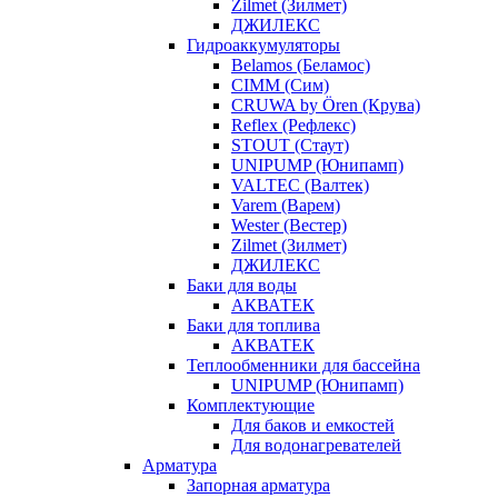
Zilmet (Зилмет)
ДЖИЛЕКС
Гидроаккумуляторы
Belamos (Беламос)
CIMM (Сим)
CRUWA by Ören (Крува)
Reflex (Рефлекс)
STOUT (Стаут)
UNIPUMP (Юнипамп)
VALTEC (Валтек)
Varem (Варем)
Wester (Вестер)
Zilmet (Зилмет)
ДЖИЛЕКС
Баки для воды
АКВАТЕК
Баки для топлива
АКВАТЕК
Теплообменники для бассейна
UNIPUMP (Юнипамп)
Комплектующие
Для баков и емкостей
Для водонагревателей
Арматура
Запорная арматура