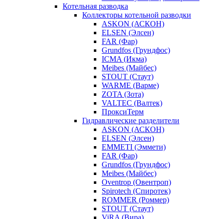
Котельная разводка
Коллекторы котельной разводки
ASKON (АСКОН)
ELSEN (Элсен)
FAR (Фар)
Grundfos (Грундфос)
ICMA (Икма)
Meibes (Майбес)
STOUT (Стаут)
WARME (Варме)
ZOTA (Зота)
VALTEC (Валтек)
ПроксиТерм
Гидравлические разделители
ASKON (АСКОН)
ELSEN (Элсен)
EMMETI (Эммети)
FAR (Фар)
Grundfos (Грундфос)
Meibes (Майбес)
Oventrop (Овентроп)
Spirotech (Спиротек)
ROMMER (Роммер)
STOUT (Стаут)
ViRA (Вира)