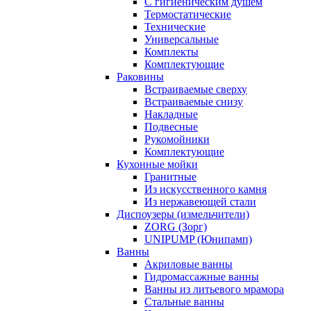
С гигиеническим душем
Термостатические
Технические
Универсальные
Комплекты
Комплектующие
Раковины
Встраиваемые сверху
Встраиваемые снизу
Накладные
Подвесные
Рукомойники
Комплектующие
Кухонные мойки
Гранитные
Из искусственного камня
Из нержавеющей стали
Диспоузеры (измельчители)
ZORG (Зорг)
UNIPUMP (Юнипамп)
Ванны
Акриловые ванны
Гидромассажные ванны
Ванны из литьевого мрамора
Стальные ванны