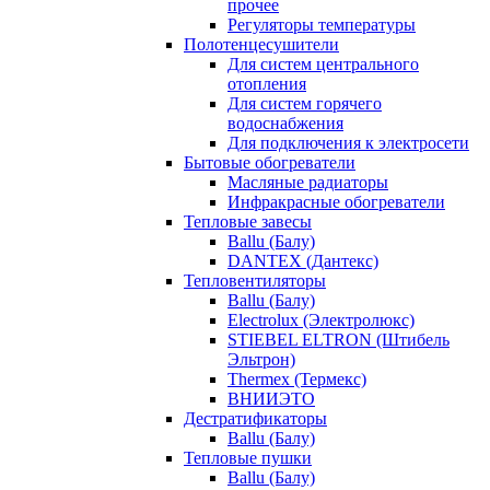
прочее
Регуляторы температуры
Полотенцесушители
Для систем центрального
отопления
Для систем горячего
водоснабжения
Для подключения к электросети
Бытовые обогреватели
Масляные радиаторы
Инфракрасные обогреватели
Тепловые завесы
Ballu (Балу)
DANTEX (Дантекс)
Тепловентиляторы
Ballu (Балу)
Electrolux (Электролюкс)
STIEBEL ELTRON (Штибель
Эльтрон)
Thermex (Термекс)
ВНИИЭТО
Дестратификаторы
Ballu (Балу)
Тепловые пушки
Ballu (Балу)