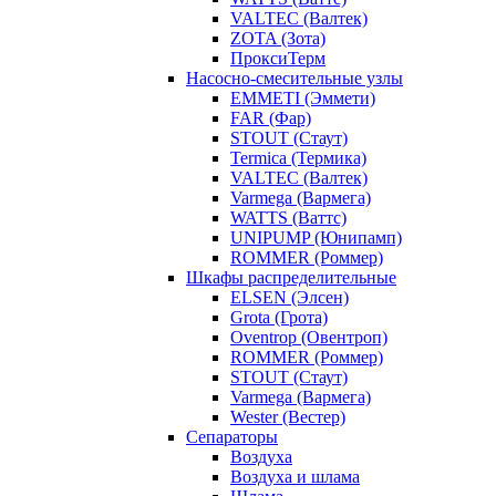
VALTEC (Валтек)
ZOTA (Зота)
ПроксиТерм
Насосно-смесительные узлы
EMMETI (Эммети)
FAR (Фар)
STOUT (Стаут)
Termica (Термика)
VALTEC (Валтек)
Varmega (Вармега)
WATTS (Ваттс)
UNIPUMP (Юнипамп)
ROMMER (Роммер)
Шкафы распределительные
ELSEN (Элсен)
Grota (Грота)
Oventrop (Овентроп)
ROMMER (Роммер)
STOUT (Стаут)
Varmega (Вармега)
Wester (Вестер)
Сепараторы
Воздуха
Воздуха и шлама