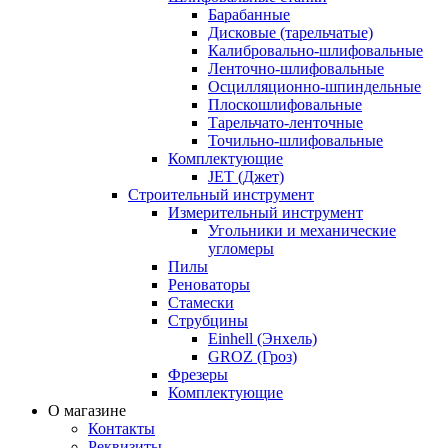
Барабанные
Дисковые (тарельчатые)
Калибровально-шлифовальные
Ленточно-шлифовальные
Осцилляционно-шпиндельные
Плоскошлифовальные
Тарельчато-ленточные
Точильно-шлифовальные
Комплектующие
JET (Джет)
Строительный инструмент
Измерительный инструмент
Угольники и механические
угломеры
Пилы
Реноваторы
Стамески
Струбцины
Einhell (Энхель)
GROZ (Гроз)
Фрезеры
Комплектующие
О магазине
Контакты
Реквизиты