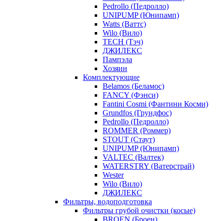
Pedrollo (Педролло)
UNIPUMP (Юнипамп)
Watts (Ваттс)
Wilo (Вило)
TECH (Тэч)
ДЖИЛЕКС
Пампэла
Хозяин
Комплектующие
Belamos (Беламос)
FANCY (Фэнси)
Fantini Cosmi (Фантини Косми)
Grundfos (Грундфос)
Pedrollo (Педролло)
ROMMER (Роммер)
STOUT (Стаут)
UNIPUMP (Юнипамп)
VALTEC (Валтек)
WATERSTRY (Ватерстрай)
Wester
Wilo (Вило)
ДЖИЛЕКС
Фильтры, водоподготовка
Фильтры грубой очистки (косые)
BROEN (Броен)