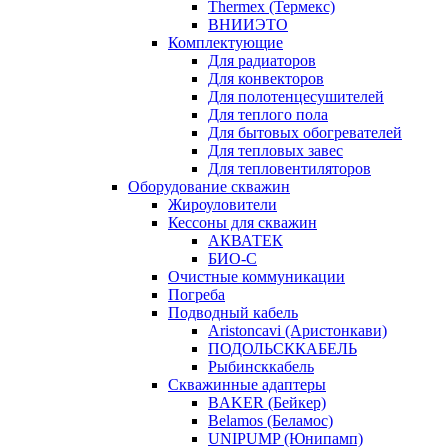
Thermex (Термекс)
ВНИИЭТО
Комплектующие
Для радиаторов
Для конвекторов
Для полотенцесушителей
Для теплого пола
Для бытовых обогревателей
Для тепловых завес
Для тепловентиляторов
Оборудование скважин
Жироуловители
Кессоны для скважин
АКВАТЕК
БИО-С
Очистные коммуникации
Погреба
Подводный кабель
Aristoncavi (Аристонкави)
ПОДОЛЬСККАБЕЛЬ
Рыбинсккабель
Скважинные адаптеры
BAKER (Бейкер)
Belamos (Беламос)
UNIPUMP (Юнипамп)