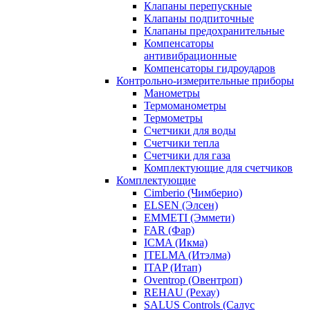
Клапаны перепускные
Клапаны подпиточные
Клапаны предохранительные
Компенсаторы
антивибрационные
Компенсаторы гидроударов
Контрольно-измерительные приборы
Манометры
Термоманометры
Термометры
Счетчики для воды
Счетчики тепла
Счетчики для газа
Комплектующие для счетчиков
Комплектующие
Cimberio (Чимберио)
ELSEN (Элсен)
EMMETI (Эммети)
FAR (Фар)
ICMA (Икма)
ITELMA (Итэлма)
ITAP (Итап)
Oventrop (Овентроп)
REHAU (Рехау)
SALUS Controls (Салус