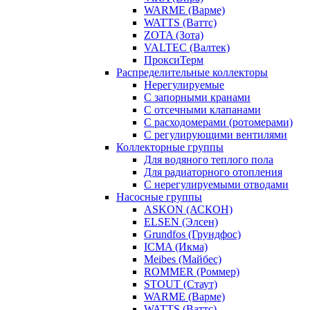
WARME (Варме)
WATTS (Ваттс)
ZOTA (Зота)
VALTEC (Валтек)
ПроксиТерм
Распределительные коллекторы
Нерегулируемые
С запорными кранами
С отсечными клапанами
С расходомерами (ротомерами)
С регулирующими вентилями
Коллекторные группы
Для водяного теплого пола
Для радиаторного отопления
С нерегулируемыми отводами
Насосные группы
ASKON (АСКОН)
ELSEN (Элсен)
Grundfos (Грундфос)
ICMA (Икма)
Meibes (Майбес)
ROMMER (Роммер)
STOUT (Стаут)
WARME (Варме)
WATTS (Ваттс)