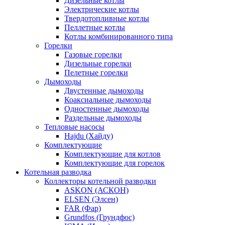
Дизельные котлы
Электрические котлы
Твердотопливные котлы
Пеллетные котлы
Котлы комбинированного типа
Горелки
Газовые горелки
Дизельные горелки
Пелетные горелки
Дымоходы
Двустенные дымоходы
Коаксиальные дымоходы
Одностенные дымоходы
Раздельные дымоходы
Тепловые насосы
Hajdu (Хайду)
Комплектующие
Комплектующие для котлов
Комплектующие для горелок
Котельная разводка
Коллекторы котельной разводки
ASKON (АСКОН)
ELSEN (Элсен)
FAR (Фар)
Grundfos (Грундфос)