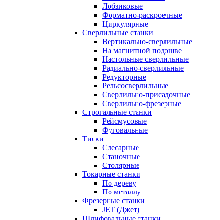
Лобзиковые
Форматно-раскроечные
Циркулярные
Сверлильные станки
Вертикально-сверлильные
На магнитной подошве
Настольные сверлильные
Радиально-сверлильные
Редукторные
Рельсосверлильные
Сверлильно-присадочные
Сверлильно-фрезерные
Строгальные станки
Рейсмусовые
Фуговальные
Тиски
Слесарные
Станочные
Столярные
Токарные станки
По дереву
По металлу
Фрезерные станки
JET (Джет)
Шлифовальные станки