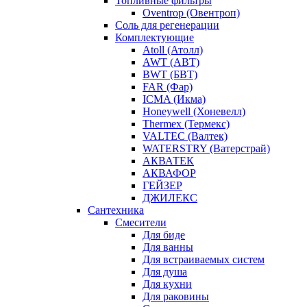
Топливные фильтры
Oventrop (Овентроп)
Соль для регенерации
Комплектующие
Atoll (Атолл)
AWT (АВТ)
BWT (БВТ)
FAR (Фар)
ICMA (Икма)
Honeywell (Хоневелл)
Thermex (Термекс)
VALTEC (Валтек)
WATERSTRY (Ватерстрай)
АКВАТЕК
АКВАФОР
ГЕЙЗЕР
ДЖИЛЕКС
Сантехника
Смесители
Для биде
Для ванны
Для встраиваемых систем
Для душа
Для кухни
Для раковины