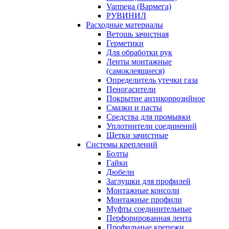
Varmega (Вармега)
РУВИНИЛ
Расходные материалы
Ветошь зачистная
Герметики
Для обработки рук
Ленты монтажные
(самоклеящиеся)
Определитель утечки газа
Пеногасители
Покрытие антикоррозийное
Смазки и пасты
Средства для промывки
Уплотнители соединений
Щетки зачистные
Системы креплений
Болты
Гайки
Дюбели
Заглушки для профилей
Монтажные консоли
Монтажные профили
Муфты соединительные
Перфорированная лента
Профильные крепежи