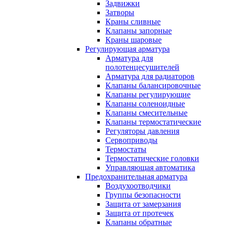
Задвижки
Затворы
Краны сливные
Клапаны запорные
Краны шаровые
Регулирующая арматура
Арматура для
полотенцесушителей
Арматура для радиаторов
Клапаны балансировочные
Клапаны регулирующие
Клапаны соленоидные
Клапаны смесительные
Клапаны термостатические
Регуляторы давления
Сервоприводы
Термостаты
Термостатические головки
Управляющая автоматика
Предохранительная арматура
Воздухоотводчики
Группы безопасности
Защита от замерзания
Защита от протечек
Клапаны обратные