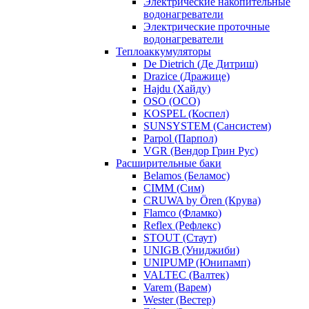
Электрические накопительные
водонагреватели
Электрические проточные
водонагреватели
Теплоаккумуляторы
De Dietrich (Де Дитриш)
Drazice (Дражице)
Hajdu (Хайду)
OSO (ОСО)
KOSPEL (Коспел)
SUNSYSTEM (Сансистем)
Parpol (Парпол)
VGR (Вендор Грин Рус)
Расширительные баки
Belamos (Беламос)
CIMM (Сим)
CRUWA by Ören (Крува)
Flamco (Фламко)
Reflex (Рефлекс)
STOUT (Стаут)
UNIGB (Униджиби)
UNIPUMP (Юнипамп)
VALTEC (Валтек)
Varem (Варем)
Wester (Вестер)