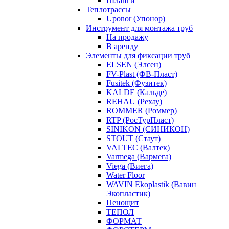
Шланги
Теплотрассы
Uponor (Упонор)
Инструмент для монтажа труб
На продажу
В аренду
Элементы для фиксации труб
ELSEN (Элсен)
FV-Plast (ФВ-Пласт)
Fusitek (Фузитек)
KALDE (Кальде)
REHAU (Рехау)
ROMMER (Роммер)
RTP (РосТурПласт)
SINIKON (СИНИКОН)
STOUT (Стаут)
VALTEC (Валтек)
Varmega (Вармега)
Viega (Виега)
Water Floor
WAVIN Ekoplastik (Вавин
Экопластик)
Пенощит
ТЕПОЛ
ФОРМАТ