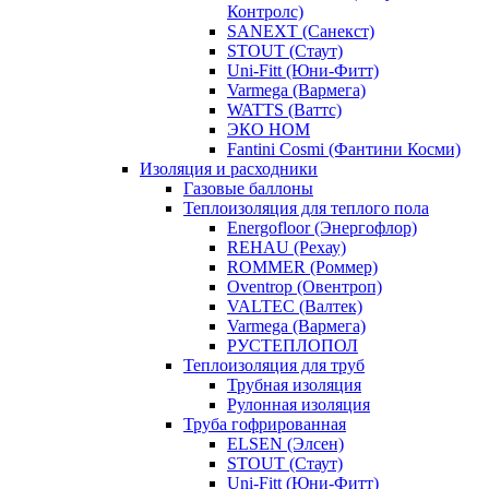
Контролс)
SANEXT (Санекст)
STOUT (Стаут)
Uni-Fitt (Юни-Фитт)
Varmega (Вармега)
WATTS (Ваттс)
ЭКО НОМ
Fantini Cosmi (Фантини Косми)
Изоляция и расходники
Газовые баллоны
Теплоизоляция для теплого пола
Energofloor (Энергофлор)
REHAU (Рехау)
ROMMER (Роммер)
Oventrop (Овентроп)
VALTEC (Валтек)
Varmega (Вармега)
РУСТЕПЛОПОЛ
Теплоизоляция для труб
Трубная изоляция
Рулонная изоляция
Труба гофрированная
ELSEN (Элсен)
STOUT (Стаут)
Uni-Fitt (Юни-Фитт)