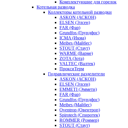
Комплектующие для горелок
Котельная разводка
Коллекторы котельной разводки
ASKON (АСКОН)
ELSEN (Элсен)
FAR (Фар)
Grundfos (Грундфос)
ICMA (Икма)
Meibes (Майбес)
STOUT (Стаут)
WARME (Варме)
ZOTA (Зота)
VALTEC (Валтек)
ПроксиТерм
Гидравлические разделители
ASKON (АСКОН)
ELSEN (Элсен)
EMMETI (Эммети)
FAR (Фар)
Grundfos (Грундфос)
Meibes (Майбес)
Oventrop (Овентроп)
Spirotech (Спиротек)
ROMMER (Роммер)
STOUT (Стаут)