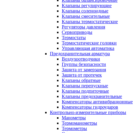
Клапаны балансировочные
Клапаны регулирующие
Клапаны соленоидные
Клапаны смесительные
Клапаны термостатические
Регуляторы давления
Сервоприводы
Термостаты
Термостатические головки
Управляющая автоматика
Предохранительная арматура
Воздухоотводчики
Группы безопасности
Защита от замерзания
Защита от протечек
Клапаны обратные
Клапаны перепускные
Клапаны подпиточные
Клапаны предохранительные
Компенсаторы антивибрационные
Компенсаторы гидроударов
Контрольно-измерительные приборы
Манометры
Термоманометры
Термометры