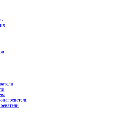
ия
ния
ов
ватели
ли
ева
донагреватели
греватели