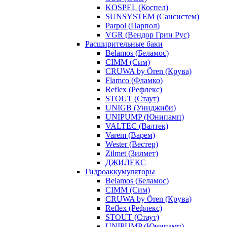
KOSPEL (Коспел)
SUNSYSTEM (Сансистем)
Parpol (Парпол)
VGR (Вендор Грин Рус)
Расширительные баки
Belamos (Беламос)
CIMM (Сим)
CRUWA by Ören (Крува)
Flamco (Фламко)
Reflex (Рефлекс)
STOUT (Стаут)
UNIGB (Униджиби)
UNIPUMP (Юнипамп)
VALTEC (Валтек)
Varem (Варем)
Wester (Вестер)
Zilmet (Зилмет)
ДЖИЛЕКС
Гидроаккумуляторы
Belamos (Беламос)
CIMM (Сим)
CRUWA by Ören (Крува)
Reflex (Рефлекс)
STOUT (Стаут)
UNIPUMP (Юнипамп)