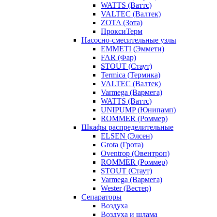
WATTS (Ваттс)
VALTEC (Валтек)
ZOTA (Зота)
ПроксиТерм
Насосно-смесительные узлы
EMMETI (Эммети)
FAR (Фар)
STOUT (Стаут)
Termica (Термика)
VALTEC (Валтек)
Varmega (Вармега)
WATTS (Ваттс)
UNIPUMP (Юнипамп)
ROMMER (Роммер)
Шкафы распределительные
ELSEN (Элсен)
Grota (Грота)
Oventrop (Овентроп)
ROMMER (Роммер)
STOUT (Стаут)
Varmega (Вармега)
Wester (Вестер)
Сепараторы
Воздуха
Воздуха и шлама