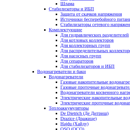
Шлама
Стабилизаторы и ИБП
Защита от скачков напряжения
Источники бесперебойного питан
Стабилизаторы сетевого напряже
Комплектующие
Для гидравлических разделителей
Для котловых коллекторов
Для коллекторных групп
Для распределительных коллектор
Для насосных групп
Для сепараторов
Для стабилизаторов и ИБП
Водонагреватели и баки
Водонагреватели
Газовые накопительные водонагре
Газовые проточные водонагревате
Водонагреватели косвенного нагр
Электрические накопительные во
Электрические проточные водона
Теплоаккумуляторы
De Dietrich (Де Дитриш)
Drazice (Дражице)
Hajdu (Хайду)
OSO (ОСО)