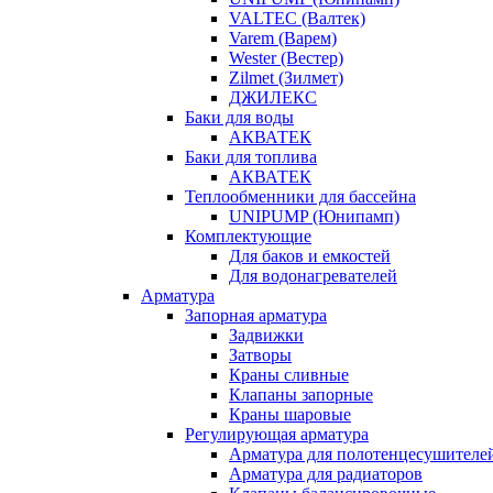
VALTEC (Валтек)
Varem (Варем)
Wester (Вестер)
Zilmet (Зилмет)
ДЖИЛЕКС
Баки для воды
АКВАТЕК
Баки для топлива
АКВАТЕК
Теплообменники для бассейна
UNIPUMP (Юнипамп)
Комплектующие
Для баков и емкостей
Для водонагревателей
Арматура
Запорная арматура
Задвижки
Затворы
Краны сливные
Клапаны запорные
Краны шаровые
Регулирующая арматура
Арматура для полотенцесушителе
Арматура для радиаторов