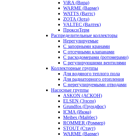
ViRA (Вира)
WARME (Варме)
WATTS (Ваттс)
ZOTA (Зота)
VALTEC (Валтек)
ПроксиТерм
Распределительные коллекторы
Нерегулируемые
С запорными кранами
С отсечными клапанами
С расходомерами (ротомерами)
С регулирующими вентилями
Коллекторные группы
Для водяного теплого пола
Для радиаторного отопления
С нерегулируемыми отводами
Насосные группы
ASKON (АСКОН)
ELSEN (Элсен)
Grundfos (Грундфос)
ICMA (Икма)
Meibes (Майбес)
ROMMER (Роммер)
STOUT (Стаут)
WARME (Варме)