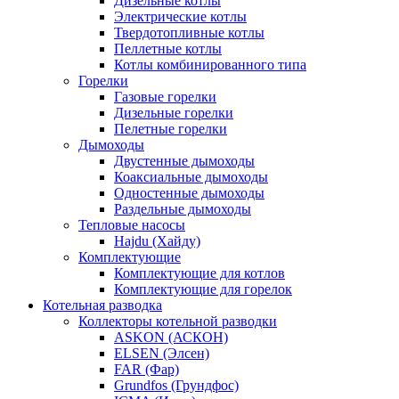
Дизельные котлы
Электрические котлы
Твердотопливные котлы
Пеллетные котлы
Котлы комбинированного типа
Горелки
Газовые горелки
Дизельные горелки
Пелетные горелки
Дымоходы
Двустенные дымоходы
Коаксиальные дымоходы
Одностенные дымоходы
Раздельные дымоходы
Тепловые насосы
Hajdu (Хайду)
Комплектующие
Комплектующие для котлов
Комплектующие для горелок
Котельная разводка
Коллекторы котельной разводки
ASKON (АСКОН)
ELSEN (Элсен)
FAR (Фар)
Grundfos (Грундфос)