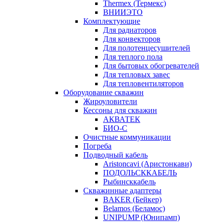
Thermex (Термекс)
ВНИИЭТО
Комплектующие
Для радиаторов
Для конвекторов
Для полотенцесушителей
Для теплого пола
Для бытовых обогревателей
Для тепловых завес
Для тепловентиляторов
Оборудование скважин
Жироуловители
Кессоны для скважин
АКВАТЕК
БИО-С
Очистные коммуникации
Погреба
Подводный кабель
Aristoncavi (Аристонкави)
ПОДОЛЬСККАБЕЛЬ
Рыбинсккабель
Скважинные адаптеры
BAKER (Бейкер)
Belamos (Беламос)
UNIPUMP (Юнипамп)