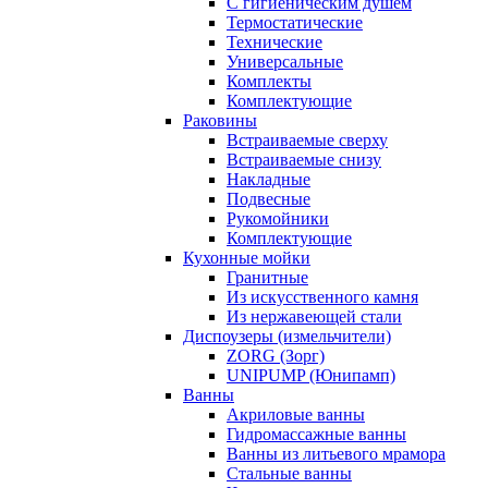
С гигиеническим душем
Термостатические
Технические
Универсальные
Комплекты
Комплектующие
Раковины
Встраиваемые сверху
Встраиваемые снизу
Накладные
Подвесные
Рукомойники
Комплектующие
Кухонные мойки
Гранитные
Из искусственного камня
Из нержавеющей стали
Диспоузеры (измельчители)
ZORG (Зорг)
UNIPUMP (Юнипамп)
Ванны
Акриловые ванны
Гидромассажные ванны
Ванны из литьевого мрамора
Стальные ванны