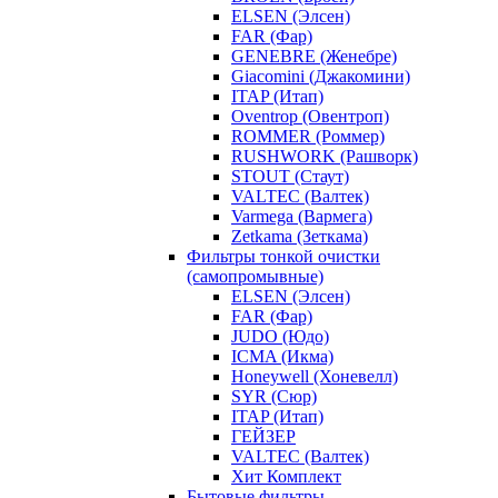
ELSEN (Элсен)
FAR (Фар)
GENEBRE (Женебре)
Giacomini (Джакомини)
ITAP (Итап)
Oventrop (Овентроп)
ROMMER (Роммер)
RUSHWORK (Рашворк)
STOUT (Стаут)
VALTEC (Валтек)
Varmega (Вармега)
Zetkama (Зеткама)
Фильтры тонкой очистки
(самопромывные)
ELSEN (Элсен)
FAR (Фар)
JUDO (Юдо)
ICMA (Икма)
Honeywell (Хоневелл)
SYR (Сюр)
ITAP (Итап)
ГЕЙЗЕР
VALTEC (Валтек)
Хит Комплект
Бытовые фильтры