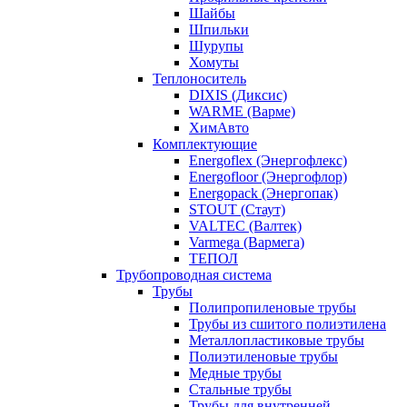
Шайбы
Шпильки
Шурупы
Хомуты
Теплоноситель
DIXIS (Диксис)
WARME (Варме)
ХимАвто
Комплектующие
Energoflex (Энергофлекс)
Energofloor (Энергофлор)
Energopack (Энергопак)
STOUT (Стаут)
VALTEC (Валтек)
Varmega (Вармега)
ТЕПОЛ
Трубопроводная система
Трубы
Полипропиленовые трубы
Трубы из сшитого полиэтилена
Металлопластиковые трубы
Полиэтиленовые трубы
Медные трубы
Стальные трубы
Трубы для внутренней