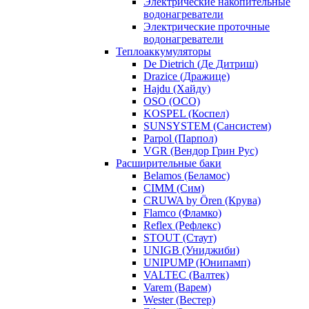
Электрические накопительные
водонагреватели
Электрические проточные
водонагреватели
Теплоаккумуляторы
De Dietrich (Де Дитриш)
Drazice (Дражице)
Hajdu (Хайду)
OSO (ОСО)
KOSPEL (Коспел)
SUNSYSTEM (Сансистем)
Parpol (Парпол)
VGR (Вендор Грин Рус)
Расширительные баки
Belamos (Беламос)
CIMM (Сим)
CRUWA by Ören (Крува)
Flamco (Фламко)
Reflex (Рефлекс)
STOUT (Стаут)
UNIGB (Униджиби)
UNIPUMP (Юнипамп)
VALTEC (Валтек)
Varem (Варем)
Wester (Вестер)