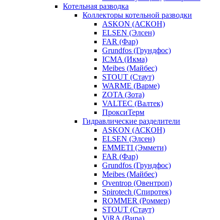
Котельная разводка
Коллекторы котельной разводки
ASKON (АСКОН)
ELSEN (Элсен)
FAR (Фар)
Grundfos (Грундфос)
ICMA (Икма)
Meibes (Майбес)
STOUT (Стаут)
WARME (Варме)
ZOTA (Зота)
VALTEC (Валтек)
ПроксиТерм
Гидравлические разделители
ASKON (АСКОН)
ELSEN (Элсен)
EMMETI (Эммети)
FAR (Фар)
Grundfos (Грундфос)
Meibes (Майбес)
Oventrop (Овентроп)
Spirotech (Спиротек)
ROMMER (Роммер)
STOUT (Стаут)
ViRA (Вира)