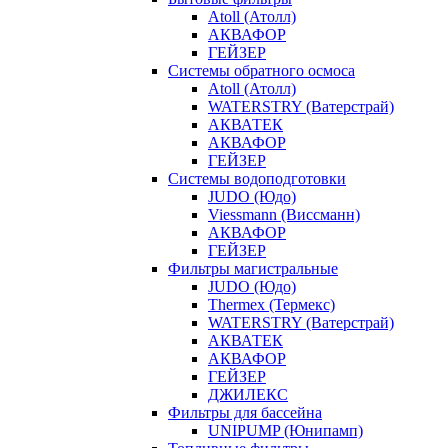
Atoll (Атолл)
АКВАФОР
ГЕЙЗЕР
Системы обратного осмоса
Atoll (Атолл)
WATERSTRY (Ватерстрай)
АКВАТЕК
АКВАФОР
ГЕЙЗЕР
Системы водоподготовки
JUDO (Юдо)
Viessmann (Виссманн)
АКВАФОР
ГЕЙЗЕР
Фильтры магистральные
JUDO (Юдо)
Thermex (Термекс)
WATERSTRY (Ватерстрай)
АКВАТЕК
АКВАФОР
ГЕЙЗЕР
ДЖИЛЕКС
Фильтры для бассейна
UNIPUMP (Юнипамп)