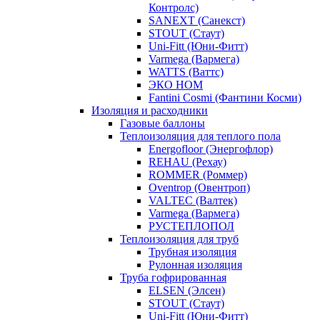
Контролс)
SANEXT (Санекст)
STOUT (Стаут)
Uni-Fitt (Юни-Фитт)
Varmega (Вармега)
WATTS (Ваттс)
ЭКО НОМ
Fantini Cosmi (Фантини Косми)
Изоляция и расходники
Газовые баллоны
Теплоизоляция для теплого пола
Energofloor (Энергофлор)
REHAU (Рехау)
ROMMER (Роммер)
Oventrop (Овентроп)
VALTEC (Валтек)
Varmega (Вармега)
РУСТЕПЛОПОЛ
Теплоизоляция для труб
Трубная изоляция
Рулонная изоляция
Труба гофрированная
ELSEN (Элсен)
STOUT (Стаут)
Uni-Fitt (Юни-Фитт)