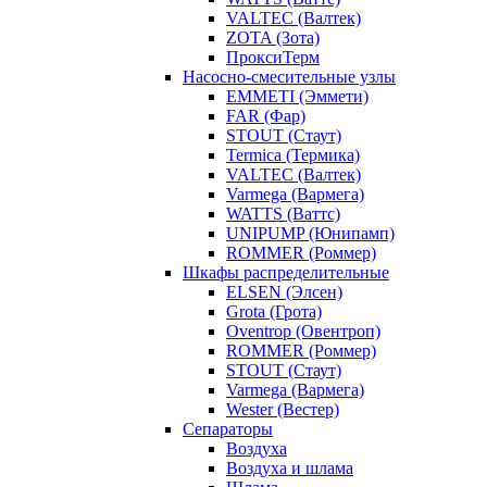
VALTEC (Валтек)
ZOTA (Зота)
ПроксиТерм
Насосно-смесительные узлы
EMMETI (Эммети)
FAR (Фар)
STOUT (Стаут)
Termica (Термика)
VALTEC (Валтек)
Varmega (Вармега)
WATTS (Ваттс)
UNIPUMP (Юнипамп)
ROMMER (Роммер)
Шкафы распределительные
ELSEN (Элсен)
Grota (Грота)
Oventrop (Овентроп)
ROMMER (Роммер)
STOUT (Стаут)
Varmega (Вармега)
Wester (Вестер)
Сепараторы
Воздуха
Воздуха и шлама