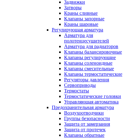
Задвижки
Затворы
Краны сливные
Клапаны запорные
Краны шаровые
Регулирующая арматура
Арматура для
полотенцесушителей
Арматура для радиаторов
Клапаны балансировочные
Клапаны регулирующие
Клапаны соленоидные
Клапаны смесительные
Клапаны термостатические
Регуляторы давления
Сервоприводы
Термостаты
Термостатические головки
Управляющая автоматика
Предохранительная арматура
Воздухоотводчики
Группы безопасности
Защита от замерзания
Защита от протечек
Клапаны обратные