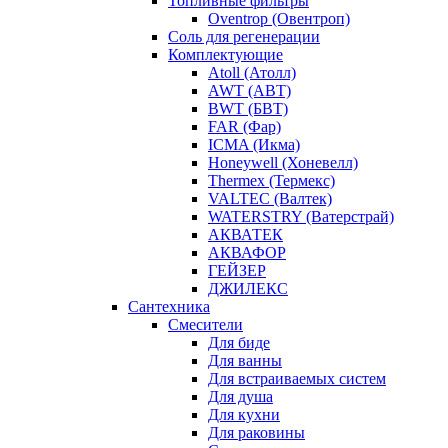
Топливные фильтры
Oventrop (Овентроп)
Соль для регенерации
Комплектующие
Atoll (Атолл)
AWT (АВТ)
BWT (БВТ)
FAR (Фар)
ICMA (Икма)
Honeywell (Хоневелл)
Thermex (Термекс)
VALTEC (Валтек)
WATERSTRY (Ватерстрай)
АКВАТЕК
АКВАФОР
ГЕЙЗЕР
ДЖИЛЕКС
Сантехника
Смесители
Для биде
Для ванны
Для встраиваемых систем
Для душа
Для кухни
Для раковины