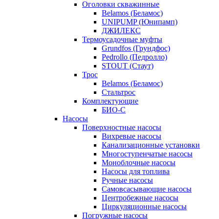
Оголовки скважинные
Belamos (Беламос)
UNIPUMP (Юнипамп)
ДЖИЛЕКС
Термоусадочные муфты
Grundfos (Грундфос)
Pedrollo (Педролло)
STOUT (Стаут)
Трос
Belamos (Беламос)
Стальтрос
Комплектующие
БИО-С
Насосы
Поверхностные насосы
Вихревые насосы
Канализационные установки
Многоступенчатые насосы
Моноблочные насосы
Насосы для топлива
Ручные насосы
Самовсасывающие насосы
Центробежные насосы
Циркуляционные насосы
Погружные насосы