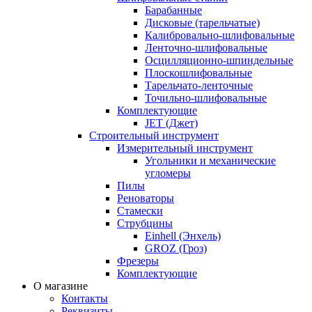
Барабанные
Дисковые (тарельчатые)
Калибровально-шлифовальные
Ленточно-шлифовальные
Осцилляционно-шпиндельные
Плоскошлифовальные
Тарельчато-ленточные
Точильно-шлифовальные
Комплектующие
JET (Джет)
Строительный инструмент
Измерительный инструмент
Угольники и механические
угломеры
Пилы
Реноваторы
Стамески
Струбцины
Einhell (Энхель)
GROZ (Гроз)
Фрезеры
Комплектующие
О магазине
Контакты
Реквизиты