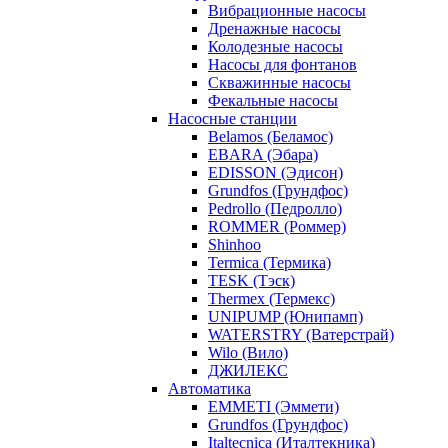
Вибрационные насосы
Дренажные насосы
Колодезные насосы
Насосы для фонтанов
Скважинные насосы
Фекальные насосы
Насосные станции
Belamos (Беламос)
EBARA (Эбара)
EDISSON (Эдисон)
Grundfos (Грундфос)
Pedrollo (Педролло)
ROMMER (Роммер)
Shinhoo
Termica (Термика)
TESK (Тэск)
Thermex (Термекс)
UNIPUMP (Юнипамп)
WATERSTRY (Ватерстрай)
Wilo (Вило)
ДЖИЛЕКС
Автоматика
EMMETI (Эммети)
Grundfos (Грундфос)
Italtecnica (Италтекника)