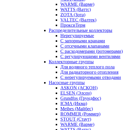
WARME (Варме)
WATTS (Ваттс)
ZOTA (Зота)
VALTEC (Валтек)
ПроксиТерм
Распределительные коллекторы
Нерегулируемые
С запорными кранами
С отсечными клапанами
С расходомерами (ротомерами)
С регулирующими вентилями
Коллекторные группы
Для водяного теплого пола
Для радиаторного отопления
С нерегулируемыми отводами
Насосные группы
ASKON (АСКОН)
ELSEN (Элсен)
Grundfos (Грундфос)
ICMA (Икма)
Meibes (Майбес)
ROMMER (Роммер)
STOUT (Стаут)
WARME (Варме)
WATTS (Ваттс)