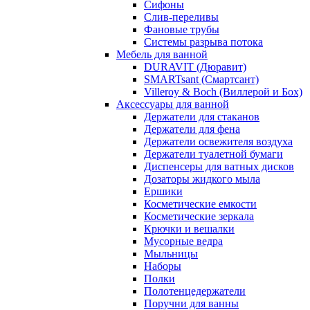
Сифоны
Слив-переливы
Фановые трубы
Системы разрыва потока
Мебель для ванной
DURAVIT (Дюравит)
SMARTsant (Смартсант)
Villeroy & Boch (Виллерой и Бох)
Аксессуары для ванной
Держатели для стаканов
Держатели для фена
Держатели освежителя воздуха
Держатели туалетной бумаги
Диспенсеры для ватных дисков
Дозаторы жидкого мыла
Ершики
Косметические емкости
Косметические зеркала
Крючки и вешалки
Мусорные ведра
Мыльницы
Наборы
Полки
Полотенцедержатели
Поручни для ванны