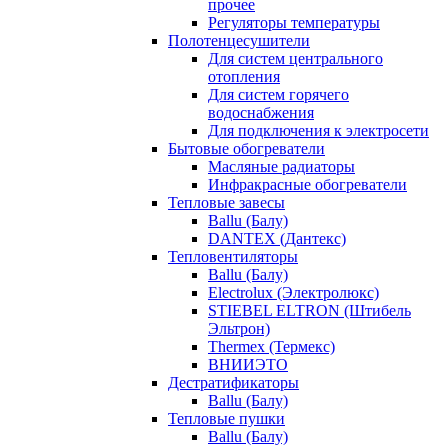
прочее
Регуляторы температуры
Полотенцесушители
Для систем центрального
отопления
Для систем горячего
водоснабжения
Для подключения к электросети
Бытовые обогреватели
Масляные радиаторы
Инфракрасные обогреватели
Тепловые завесы
Ballu (Балу)
DANTEX (Дантекс)
Тепловентиляторы
Ballu (Балу)
Electrolux (Электролюкс)
STIEBEL ELTRON (Штибель
Эльтрон)
Thermex (Термекс)
ВНИИЭТО
Дестратификаторы
Ballu (Балу)
Тепловые пушки
Ballu (Балу)