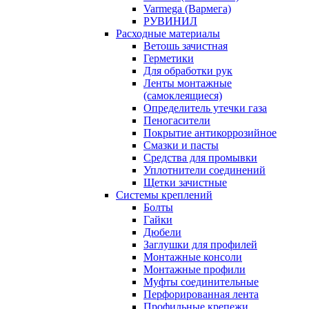
Varmega (Вармега)
РУВИНИЛ
Расходные материалы
Ветошь зачистная
Герметики
Для обработки рук
Ленты монтажные
(самоклеящиеся)
Определитель утечки газа
Пеногасители
Покрытие антикоррозийное
Смазки и пасты
Средства для промывки
Уплотнители соединений
Щетки зачистные
Системы креплений
Болты
Гайки
Дюбели
Заглушки для профилей
Монтажные консоли
Монтажные профили
Муфты соединительные
Перфорированная лента
Профильные крепежи