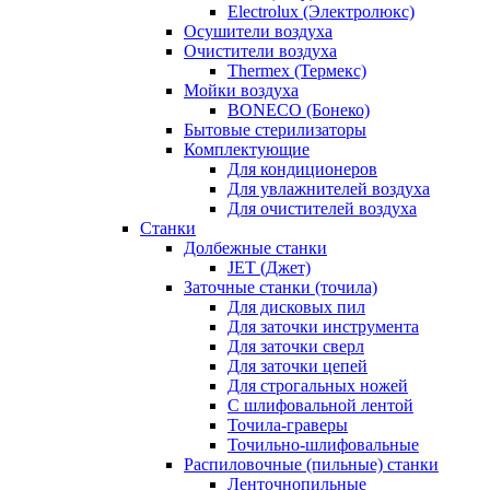
Electrolux (Электролюкс)
Осушители воздуха
Очистители воздуха
Thermex (Термекс)
Мойки воздуха
BONECO (Бонеко)
Бытовые стерилизаторы
Комплектующие
Для кондиционеров
Для увлажнителей воздуха
Для очистителей воздуха
Станки
Долбежные станки
JET (Джет)
Заточные станки (точила)
Для дисковых пил
Для заточки инструмента
Для заточки сверл
Для заточки цепей
Для строгальных ножей
С шлифовальной лентой
Точила-граверы
Точильно-шлифовальные
Распиловочные (пильные) станки
Ленточнопильные