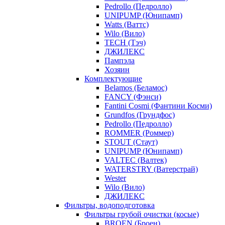
Pedrollo (Педролло)
UNIPUMP (Юнипамп)
Watts (Ваттс)
Wilo (Вило)
TECH (Тэч)
ДЖИЛЕКС
Пампэла
Хозяин
Комплектующие
Belamos (Беламос)
FANCY (Фэнси)
Fantini Cosmi (Фантини Косми)
Grundfos (Грундфос)
Pedrollo (Педролло)
ROMMER (Роммер)
STOUT (Стаут)
UNIPUMP (Юнипамп)
VALTEC (Валтек)
WATERSTRY (Ватерстрай)
Wester
Wilo (Вило)
ДЖИЛЕКС
Фильтры, водоподготовка
Фильтры грубой очистки (косые)
BROEN (Броен)