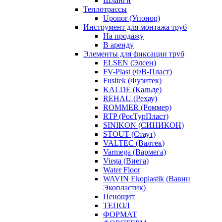
Шланги
Теплотрассы
Uponor (Упонор)
Инструмент для монтажа труб
На продажу
В аренду
Элементы для фиксации труб
ELSEN (Элсен)
FV-Plast (ФВ-Пласт)
Fusitek (Фузитек)
KALDE (Кальде)
REHAU (Рехау)
ROMMER (Роммер)
RTP (РосТурПласт)
SINIKON (СИНИКОН)
STOUT (Стаут)
VALTEC (Валтек)
Varmega (Вармега)
Viega (Виега)
Water Floor
WAVIN Ekoplastik (Вавин
Экопластик)
Пенощит
ТЕПОЛ
ФОРМАТ