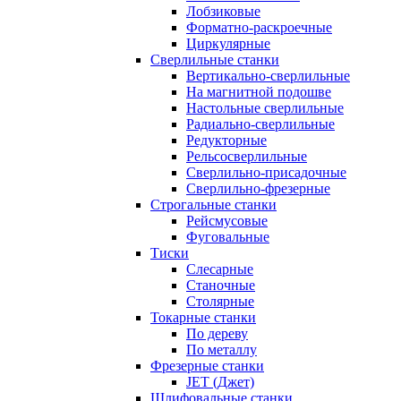
Лобзиковые
Форматно-раскроечные
Циркулярные
Сверлильные станки
Вертикально-сверлильные
На магнитной подошве
Настольные сверлильные
Радиально-сверлильные
Редукторные
Рельсосверлильные
Сверлильно-присадочные
Сверлильно-фрезерные
Строгальные станки
Рейсмусовые
Фуговальные
Тиски
Слесарные
Станочные
Столярные
Токарные станки
По дереву
По металлу
Фрезерные станки
JET (Джет)
Шлифовальные станки