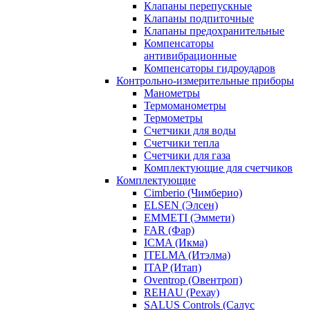
Клапаны перепускные
Клапаны подпиточные
Клапаны предохранительные
Компенсаторы
антивибрационные
Компенсаторы гидроударов
Контрольно-измерительные приборы
Манометры
Термоманометры
Термометры
Счетчики для воды
Счетчики тепла
Счетчики для газа
Комплектующие для счетчиков
Комплектующие
Cimberio (Чимберио)
ELSEN (Элсен)
EMMETI (Эммети)
FAR (Фар)
ICMA (Икма)
ITELMA (Итэлма)
ITAP (Итап)
Oventrop (Овентроп)
REHAU (Рехау)
SALUS Controls (Салус