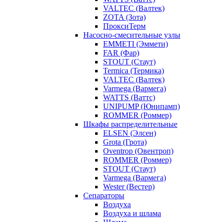
VALTEC (Валтек)
ZOTA (Зота)
ПроксиТерм
Насосно-смесительные узлы
EMMETI (Эммети)
FAR (Фар)
STOUT (Стаут)
Termica (Термика)
VALTEC (Валтек)
Varmega (Вармега)
WATTS (Ваттс)
UNIPUMP (Юнипамп)
ROMMER (Роммер)
Шкафы распределительные
ELSEN (Элсен)
Grota (Грота)
Oventrop (Овентроп)
ROMMER (Роммер)
STOUT (Стаут)
Varmega (Вармега)
Wester (Вестер)
Сепараторы
Воздуха
Воздуха и шлама