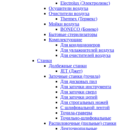
Electrolux (Электролюкс)
Осушители воздуха
Очистители воздуха
Thermex (Термекс)
Мойки воздуха
BONECO (Бонеко)
Бытовые стерилизаторы
Комплектующие
Для кондиционеров
Для увлажнителей воздуха
Для очистителей воздуха
Станки
Долбежные станки
JET (Джет)
Заточные станки (точила)
Для дисковых пил
Для заточки инструмента
Для заточки сверл
Для заточки цепей
Для строгальных ножей
С шлифовальной лентой
Точила-граверы
Точильно-шлифовальные
Распиловочные (пильные) станки
Ленточнопильные