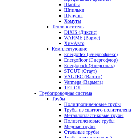
Шайбы
Шпильки
Шурупы
Хомуты
Теплоноситель
DIXIS (Диксис)
WARME (Варме)
ХимАвто
Комплектующие
Energoflex (Энергофлекс)
Energofloor (Энергофлор)
Energopack (Энергопак)
STOUT (Стаут)
VALTEC (Валтек)
Varmega (Вармега)
ТЕПОЛ
Трубопроводная система
Трубы
Полипропиленовые трубы
Трубы из сшитого полиэтилена
Металлопластиковые трубы
Полиэтиленовые трубы
Медные трубы
Стальные трубы
Трубы для внутренней