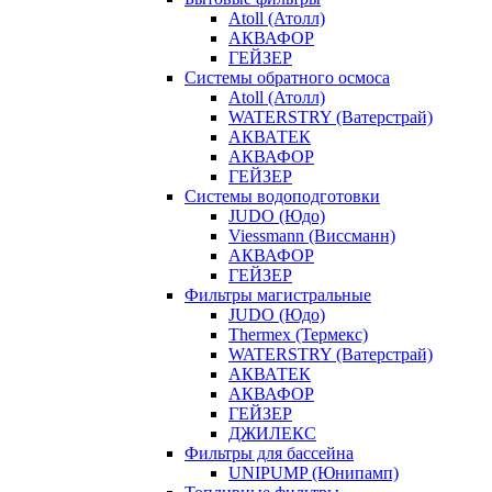
Atoll (Атолл)
АКВАФОР
ГЕЙЗЕР
Системы обратного осмоса
Atoll (Атолл)
WATERSTRY (Ватерстрай)
АКВАТЕК
АКВАФОР
ГЕЙЗЕР
Системы водоподготовки
JUDO (Юдо)
Viessmann (Виссманн)
АКВАФОР
ГЕЙЗЕР
Фильтры магистральные
JUDO (Юдо)
Thermex (Термекс)
WATERSTRY (Ватерстрай)
АКВАТЕК
АКВАФОР
ГЕЙЗЕР
ДЖИЛЕКС
Фильтры для бассейна
UNIPUMP (Юнипамп)