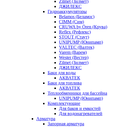
Zilmet (Зилмет)
ДЖИЛЕКС
Гидроаккумуляторы
Belamos (Беламос)
CIMM (Сим)
CRUWA by Ören (Крува)
Reflex (Рефлекс)
STOUT (Стаут)
UNIPUMP (Юнипамп)
VALTEC (Валтек)
Varem (Варем)
Wester (Вестер)
Zilmet (Зилмет)
ДЖИЛЕКС
Баки для воды
АКВАТЕК
Баки для топлива
АКВАТЕК
Теплообменники для бассейна
UNIPUMP (Юнипамп)
Комплектующие
Для баков и емкостей
Для водонагревателей
Арматура
Запорная арматура