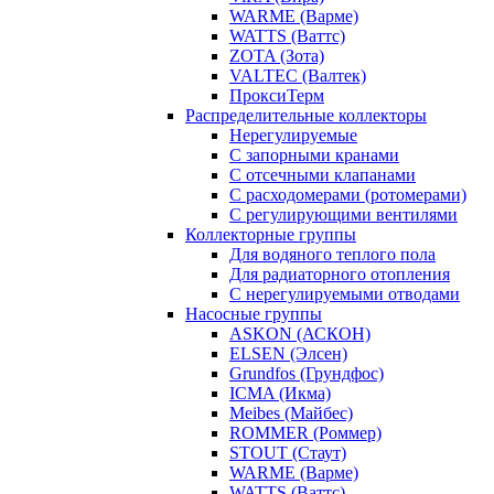
WARME (Варме)
WATTS (Ваттс)
ZOTA (Зота)
VALTEC (Валтек)
ПроксиТерм
Распределительные коллекторы
Нерегулируемые
С запорными кранами
С отсечными клапанами
С расходомерами (ротомерами)
С регулирующими вентилями
Коллекторные группы
Для водяного теплого пола
Для радиаторного отопления
С нерегулируемыми отводами
Насосные группы
ASKON (АСКОН)
ELSEN (Элсен)
Grundfos (Грундфос)
ICMA (Икма)
Meibes (Майбес)
ROMMER (Роммер)
STOUT (Стаут)
WARME (Варме)
WATTS (Ваттс)