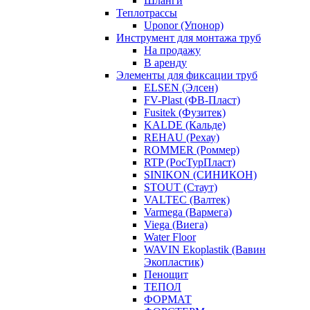
Шланги
Теплотрассы
Uponor (Упонор)
Инструмент для монтажа труб
На продажу
В аренду
Элементы для фиксации труб
ELSEN (Элсен)
FV-Plast (ФВ-Пласт)
Fusitek (Фузитек)
KALDE (Кальде)
REHAU (Рехау)
ROMMER (Роммер)
RTP (РосТурПласт)
SINIKON (СИНИКОН)
STOUT (Стаут)
VALTEC (Валтек)
Varmega (Вармега)
Viega (Виега)
Water Floor
WAVIN Ekoplastik (Вавин
Экопластик)
Пенощит
ТЕПОЛ
ФОРМАТ