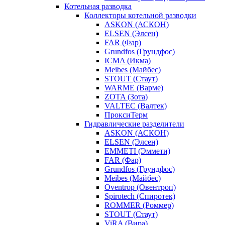
Котельная разводка
Коллекторы котельной разводки
ASKON (АСКОН)
ELSEN (Элсен)
FAR (Фар)
Grundfos (Грундфос)
ICMA (Икма)
Meibes (Майбес)
STOUT (Стаут)
WARME (Варме)
ZOTA (Зота)
VALTEC (Валтек)
ПроксиТерм
Гидравлические разделители
ASKON (АСКОН)
ELSEN (Элсен)
EMMETI (Эммети)
FAR (Фар)
Grundfos (Грундфос)
Meibes (Майбес)
Oventrop (Овентроп)
Spirotech (Спиротек)
ROMMER (Роммер)
STOUT (Стаут)
ViRA (Вира)