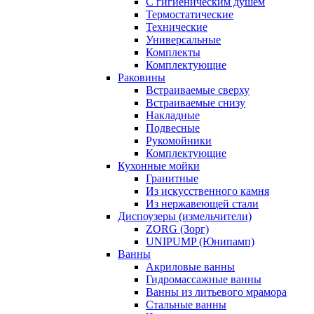
С гигиеническим душем
Термостатические
Технические
Универсальные
Комплекты
Комплектующие
Раковины
Встраиваемые сверху
Встраиваемые снизу
Накладные
Подвесные
Рукомойники
Комплектующие
Кухонные мойки
Гранитные
Из искусственного камня
Из нержавеющей стали
Диспоузеры (измельчители)
ZORG (Зорг)
UNIPUMP (Юнипамп)
Ванны
Акриловые ванны
Гидромассажные ванны
Ванны из литьевого мрамора
Стальные ванны