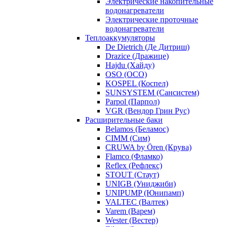
Электрические накопительные
водонагреватели
Электрические проточные
водонагреватели
Теплоаккумуляторы
De Dietrich (Де Дитриш)
Drazice (Дражице)
Hajdu (Хайду)
OSO (ОСО)
KOSPEL (Коспел)
SUNSYSTEM (Сансистем)
Parpol (Парпол)
VGR (Вендор Грин Рус)
Расширительные баки
Belamos (Беламос)
CIMM (Сим)
CRUWA by Ören (Крува)
Flamco (Фламко)
Reflex (Рефлекс)
STOUT (Стаут)
UNIGB (Униджиби)
UNIPUMP (Юнипамп)
VALTEC (Валтек)
Varem (Варем)
Wester (Вестер)