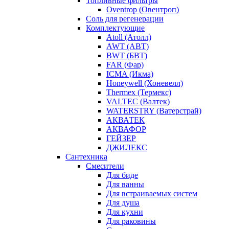
Топливные фильтры
Oventrop (Овентроп)
Соль для регенерации
Комплектующие
Atoll (Атолл)
AWT (АВТ)
BWT (БВТ)
FAR (Фар)
ICMA (Икма)
Honeywell (Хоневелл)
Thermex (Термекс)
VALTEC (Валтек)
WATERSTRY (Ватерстрай)
АКВАТЕК
АКВАФОР
ГЕЙЗЕР
ДЖИЛЕКС
Сантехника
Смесители
Для биде
Для ванны
Для встраиваемых систем
Для душа
Для кухни
Для раковины