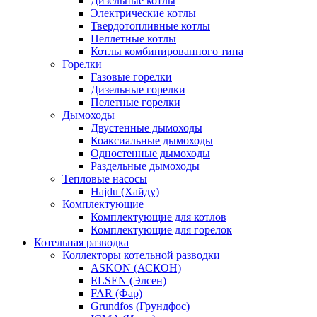
Дизельные котлы
Электрические котлы
Твердотопливные котлы
Пеллетные котлы
Котлы комбинированного типа
Горелки
Газовые горелки
Дизельные горелки
Пелетные горелки
Дымоходы
Двустенные дымоходы
Коаксиальные дымоходы
Одностенные дымоходы
Раздельные дымоходы
Тепловые насосы
Hajdu (Хайду)
Комплектующие
Комплектующие для котлов
Комплектующие для горелок
Котельная разводка
Коллекторы котельной разводки
ASKON (АСКОН)
ELSEN (Элсен)
FAR (Фар)
Grundfos (Грундфос)