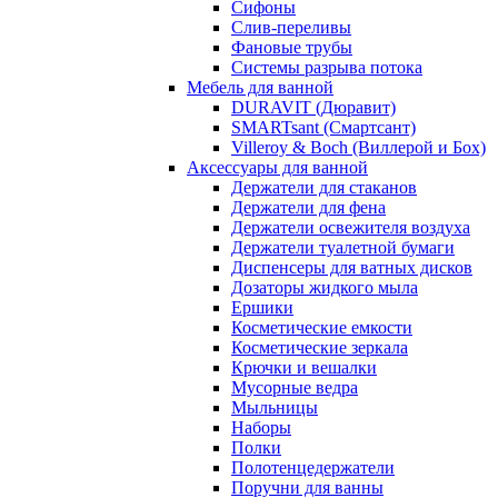
Сифоны
Слив-переливы
Фановые трубы
Системы разрыва потока
Мебель для ванной
DURAVIT (Дюравит)
SMARTsant (Смартсант)
Villeroy & Boch (Виллерой и Бох)
Аксессуары для ванной
Держатели для стаканов
Держатели для фена
Держатели освежителя воздуха
Держатели туалетной бумаги
Диспенсеры для ватных дисков
Дозаторы жидкого мыла
Ершики
Косметические емкости
Косметические зеркала
Крючки и вешалки
Мусорные ведра
Мыльницы
Наборы
Полки
Полотенцедержатели
Поручни для ванны