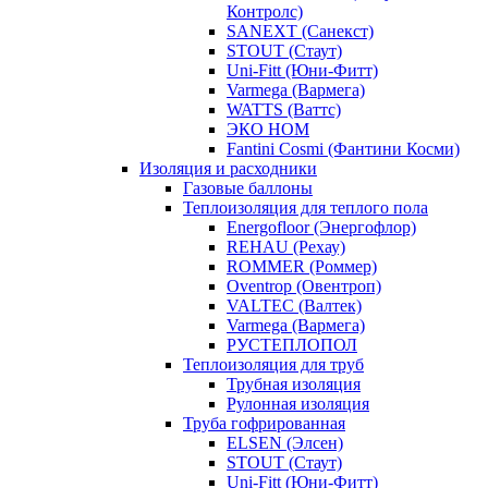
Контролс)
SANEXT (Санекст)
STOUT (Стаут)
Uni-Fitt (Юни-Фитт)
Varmega (Вармега)
WATTS (Ваттс)
ЭКО НОМ
Fantini Cosmi (Фантини Косми)
Изоляция и расходники
Газовые баллоны
Теплоизоляция для теплого пола
Energofloor (Энергофлор)
REHAU (Рехау)
ROMMER (Роммер)
Oventrop (Овентроп)
VALTEC (Валтек)
Varmega (Вармега)
РУСТЕПЛОПОЛ
Теплоизоляция для труб
Трубная изоляция
Рулонная изоляция
Труба гофрированная
ELSEN (Элсен)
STOUT (Стаут)
Uni-Fitt (Юни-Фитт)