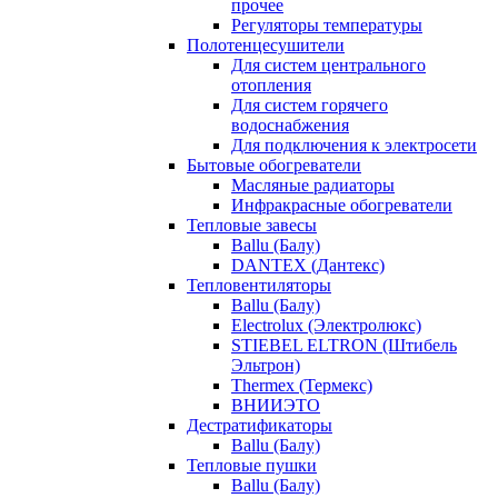
прочее
Регуляторы температуры
Полотенцесушители
Для систем центрального
отопления
Для систем горячего
водоснабжения
Для подключения к электросети
Бытовые обогреватели
Масляные радиаторы
Инфракрасные обогреватели
Тепловые завесы
Ballu (Балу)
DANTEX (Дантекс)
Тепловентиляторы
Ballu (Балу)
Electrolux (Электролюкс)
STIEBEL ELTRON (Штибель
Эльтрон)
Thermex (Термекс)
ВНИИЭТО
Дестратификаторы
Ballu (Балу)
Тепловые пушки
Ballu (Балу)