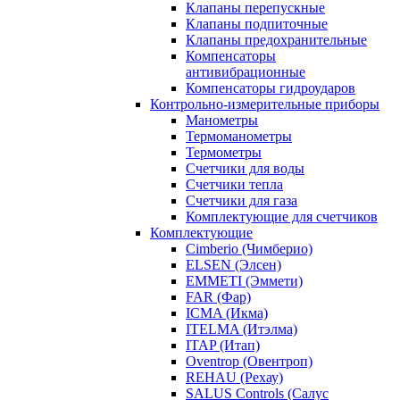
Клапаны перепускные
Клапаны подпиточные
Клапаны предохранительные
Компенсаторы
антивибрационные
Компенсаторы гидроударов
Контрольно-измерительные приборы
Манометры
Термоманометры
Термометры
Счетчики для воды
Счетчики тепла
Счетчики для газа
Комплектующие для счетчиков
Комплектующие
Cimberio (Чимберио)
ELSEN (Элсен)
EMMETI (Эммети)
FAR (Фар)
ICMA (Икма)
ITELMA (Итэлма)
ITAP (Итап)
Oventrop (Овентроп)
REHAU (Рехау)
SALUS Controls (Салус