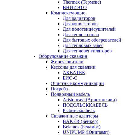
Thermex (Термекс)
ВНИИЭТО
Комплектующие
Для радиаторов
Для конвекторов
Для полотенцесушителей
Для теплого пола
Для бытовых обогревателей
Для тепловых завес
Для тепловентиляторов
Оборудование скважин
Жироуловители
Кессоны для скважин
АКВАТЕК
БИО-С
Очистные коммуникации
Погреба
Подводный кабель
Aristoncavi (Аристонкави)
ПОДОЛЬСККАБЕЛЬ
Рыбинсккабель
Скважинные адаптеры
BAKER (Бейкер)
Belamos (Беламос)
UNIPUMP (Юнипамп)