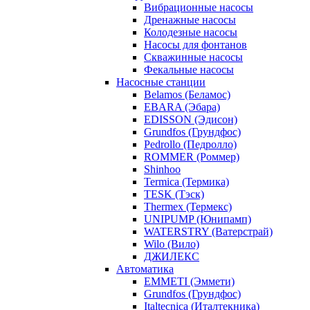
Вибрационные насосы
Дренажные насосы
Колодезные насосы
Насосы для фонтанов
Скважинные насосы
Фекальные насосы
Насосные станции
Belamos (Беламос)
EBARA (Эбара)
EDISSON (Эдисон)
Grundfos (Грундфос)
Pedrollo (Педролло)
ROMMER (Роммер)
Shinhoo
Termica (Термика)
TESK (Тэск)
Thermex (Термекс)
UNIPUMP (Юнипамп)
WATERSTRY (Ватерстрай)
Wilo (Вило)
ДЖИЛЕКС
Автоматика
EMMETI (Эммети)
Grundfos (Грундфос)
Italtecnica (Италтекника)