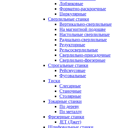
Лобзиковые
Форматно-раскроечные
Циркулярные
Сверлильные станки
Вертикально-сверлильные
На магнитной подошве
Настольные сверлильные
Радиально-сверлильные
Редукторные
Рельсосверлильные
Сверлильно-присадочные
Сверлильно-фрезерные
Строгальные станки
Рейсмусовые
Фуговальные
Тиски
Слесарные
Станочные
Столярные
Токарные станки
По дереву
По металлу
Фрезерные станки
JET (Джет)
Шлифовальные станки