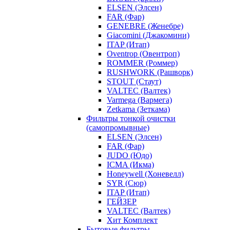
ELSEN (Элсен)
FAR (Фар)
GENEBRE (Женебре)
Giacomini (Джакомини)
ITAP (Итап)
Oventrop (Овентроп)
ROMMER (Роммер)
RUSHWORK (Рашворк)
STOUT (Стаут)
VALTEC (Валтек)
Varmega (Вармега)
Zetkama (Зеткама)
Фильтры тонкой очистки
(самопромывные)
ELSEN (Элсен)
FAR (Фар)
JUDO (Юдо)
ICMA (Икма)
Honeywell (Хоневелл)
SYR (Сюр)
ITAP (Итап)
ГЕЙЗЕР
VALTEC (Валтек)
Хит Комплект
Бытовые фильтры