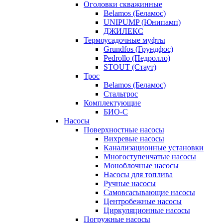
Оголовки скважинные
Belamos (Беламос)
UNIPUMP (Юнипамп)
ДЖИЛЕКС
Термоусадочные муфты
Grundfos (Грундфос)
Pedrollo (Педролло)
STOUT (Стаут)
Трос
Belamos (Беламос)
Стальтрос
Комплектующие
БИО-С
Насосы
Поверхностные насосы
Вихревые насосы
Канализационные установки
Многоступенчатые насосы
Моноблочные насосы
Насосы для топлива
Ручные насосы
Самовсасывающие насосы
Центробежные насосы
Циркуляционные насосы
Погружные насосы