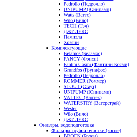
Pedrollo (Педролло)
UNIPUMP (Юнипамп)
Watts (Ваттс)
Wilo (Вило)
TECH (Тэч)
ДЖИЛЕКС
Пампэла
Хозяин
Комплектующие
Belamos (Беламос)
FANCY (Фэнси)
Fantini Cosmi (Фантини Косми)
Grundfos (Грундфос)
Pedrollo (Педролло)
ROMMER (Роммер)
STOUT (Стаут)
UNIPUMP (Юнипамп)
VALTEC (Валтек)
WATERSTRY (Ватерстрай)
Wester
Wilo (Вило)
ДЖИЛЕКС
Фильтры, водоподготовка
Фильтры грубой очистки (косые)
BROEN (Броен)