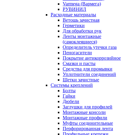
Varmega (Вармега)
РУВИНИЛ
Расходные материалы
Ветошь зачистная
Герметики
Для обработки рук
Ленты монтажные
(самоклеящиеся)
Определитель утечки газа
Пеногасители
Покрытие антикоррозийное
Смазки и пасты
Средства для промывки
Уплотнители соединений
Щетки зачистные
Системы креплений
Болты
Гайки
Дюбели
Заглушки для профилей
Монтажные консоли
Монтажные профили
Муфты соединительные
Перфорированная лента
Профильные крепежи