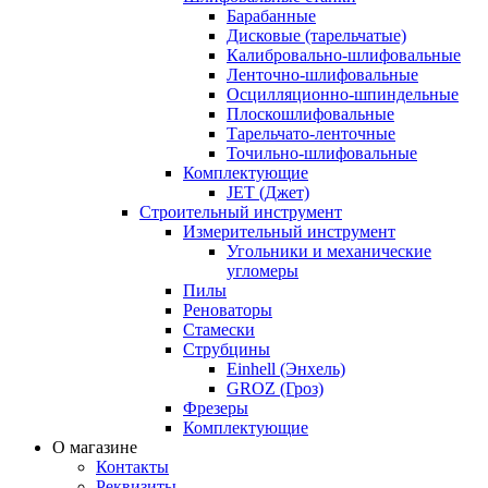
Барабанные
Дисковые (тарельчатые)
Калибровально-шлифовальные
Ленточно-шлифовальные
Осцилляционно-шпиндельные
Плоскошлифовальные
Тарельчато-ленточные
Точильно-шлифовальные
Комплектующие
JET (Джет)
Строительный инструмент
Измерительный инструмент
Угольники и механические
угломеры
Пилы
Реноваторы
Стамески
Струбцины
Einhell (Энхель)
GROZ (Гроз)
Фрезеры
Комплектующие
О магазине
Контакты
Реквизиты