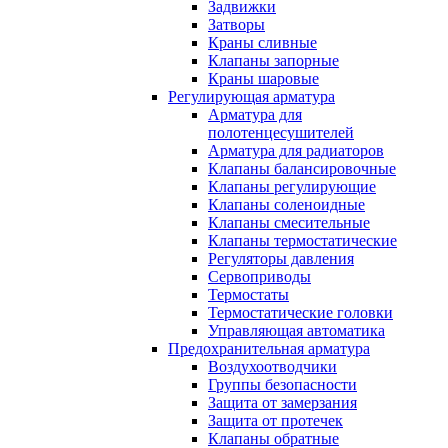
Задвижки
Затворы
Краны сливные
Клапаны запорные
Краны шаровые
Регулирующая арматура
Арматура для
полотенцесушителей
Арматура для радиаторов
Клапаны балансировочные
Клапаны регулирующие
Клапаны соленоидные
Клапаны смесительные
Клапаны термостатические
Регуляторы давления
Сервоприводы
Термостаты
Термостатические головки
Управляющая автоматика
Предохранительная арматура
Воздухоотводчики
Группы безопасности
Защита от замерзания
Защита от протечек
Клапаны обратные