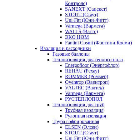
Контролс)
SANEXT (Санекст)
STOUT (Стаут)
Uni-Fitt (Юни-Фитт)
Varmega (Вармега)
WATTS (Ваттс)
ЭКО НОМ
Fantini Cosmi (Фантини Косми)
Изоляция и расходники
Газовые баллоны
Теплоизоляция для теплого пола
Energofloor (Энергофлор)
REHAU (Рехау)
ROMMER (Роммер)
Oventrop (Овентроп)
VALTEC (Валтек)
Varmega (Вармега)
РУСТЕПЛОПОЛ
Теплоизоляция для труб
Трубная изоляция
Рулонная изоляция
Труба гофрированная
ELSEN (Элсен)
STOUT (Стаут)
Uni-Fitt (Юни-Фитт)