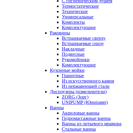
С гигиеническим душем
Термостатические
Технические
Универсальные
Комплекты
Комплектующие
Раковины
Встраиваемые сверху
Встраиваемые снизу
Накладные
Подвесные
Рукомойники
Комплектующие
Кухонные мойки
Гранитные
Из искусственного камня
Из нержавеющей стали
Диспоузеры (измельчители)
ZORG (Зорг)
UNIPUMP (Юнипамп)
Ванны
Акриловые ванны
Гидромассажные ванны
Ванны из литьевого мрамора
Стальные ванны