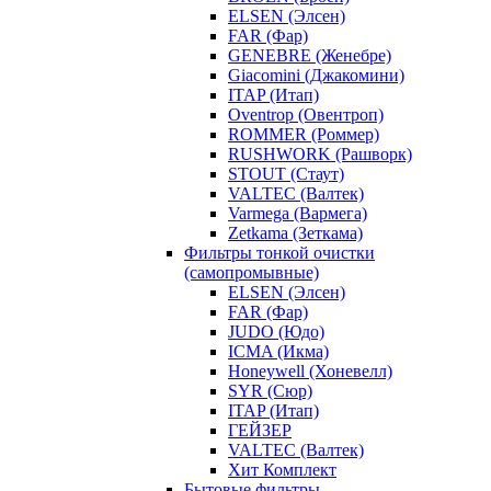
ELSEN (Элсен)
FAR (Фар)
GENEBRE (Женебре)
Giacomini (Джакомини)
ITAP (Итап)
Oventrop (Овентроп)
ROMMER (Роммер)
RUSHWORK (Рашворк)
STOUT (Стаут)
VALTEC (Валтек)
Varmega (Вармега)
Zetkama (Зеткама)
Фильтры тонкой очистки
(самопромывные)
ELSEN (Элсен)
FAR (Фар)
JUDO (Юдо)
ICMA (Икма)
Honeywell (Хоневелл)
SYR (Сюр)
ITAP (Итап)
ГЕЙЗЕР
VALTEC (Валтек)
Хит Комплект
Бытовые фильтры