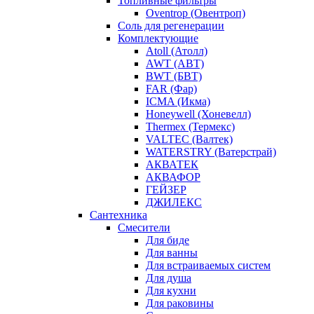
Топливные фильтры
Oventrop (Овентроп)
Соль для регенерации
Комплектующие
Atoll (Атолл)
AWT (АВТ)
BWT (БВТ)
FAR (Фар)
ICMA (Икма)
Honeywell (Хоневелл)
Thermex (Термекс)
VALTEC (Валтек)
WATERSTRY (Ватерстрай)
АКВАТЕК
АКВАФОР
ГЕЙЗЕР
ДЖИЛЕКС
Сантехника
Смесители
Для биде
Для ванны
Для встраиваемых систем
Для душа
Для кухни
Для раковины