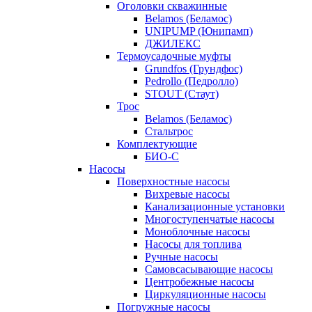
Оголовки скважинные
Belamos (Беламос)
UNIPUMP (Юнипамп)
ДЖИЛЕКС
Термоусадочные муфты
Grundfos (Грундфос)
Pedrollo (Педролло)
STOUT (Стаут)
Трос
Belamos (Беламос)
Стальтрос
Комплектующие
БИО-С
Насосы
Поверхностные насосы
Вихревые насосы
Канализационные установки
Многоступенчатые насосы
Моноблочные насосы
Насосы для топлива
Ручные насосы
Самовсасывающие насосы
Центробежные насосы
Циркуляционные насосы
Погружные насосы