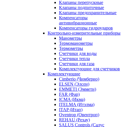
Клапаны перепускные
Клапаны подпиточные
Клапаны предохранительные
Компенсаторы
антивибрационные
Компенсаторы гидроударов
Контрольно-измерительные приборы
Манометры
Термоманометры
Термометры
Счетчики для воды
Счетчики тепла
Счетчики для газа
Комплектующие для счетчиков
Комплектующие
Cimberio (Чимберио)
ELSEN (Элсен)
EMMETI (Эммети)
FAR (Фар)
ICMA (Икма)
ITELMA (Итэлма)
ITAP (Итап)
Oventrop (Овентроп)
REHAU (Рехау)
SALUS Controls (Салус