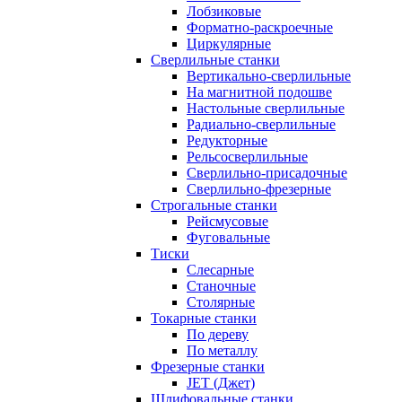
Лобзиковые
Форматно-раскроечные
Циркулярные
Сверлильные станки
Вертикально-сверлильные
На магнитной подошве
Настольные сверлильные
Радиально-сверлильные
Редукторные
Рельсосверлильные
Сверлильно-присадочные
Сверлильно-фрезерные
Строгальные станки
Рейсмусовые
Фуговальные
Тиски
Слесарные
Станочные
Столярные
Токарные станки
По дереву
По металлу
Фрезерные станки
JET (Джет)
Шлифовальные станки