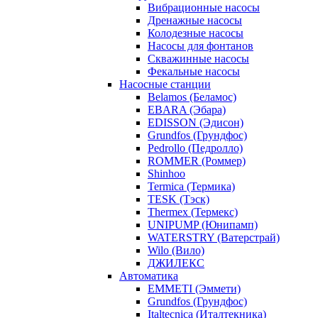
Вибрационные насосы
Дренажные насосы
Колодезные насосы
Насосы для фонтанов
Скважинные насосы
Фекальные насосы
Насосные станции
Belamos (Беламос)
EBARA (Эбара)
EDISSON (Эдисон)
Grundfos (Грундфос)
Pedrollo (Педролло)
ROMMER (Роммер)
Shinhoo
Termica (Термика)
TESK (Тэск)
Thermex (Термекс)
UNIPUMP (Юнипамп)
WATERSTRY (Ватерстрай)
Wilo (Вило)
ДЖИЛЕКС
Автоматика
EMMETI (Эммети)
Grundfos (Грундфос)
Italtecnica (Италтекника)