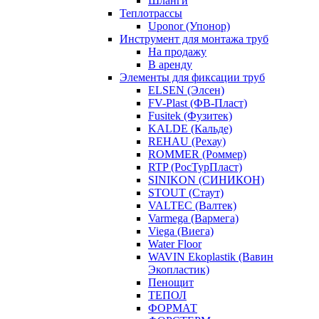
Шланги
Теплотрассы
Uponor (Упонор)
Инструмент для монтажа труб
На продажу
В аренду
Элементы для фиксации труб
ELSEN (Элсен)
FV-Plast (ФВ-Пласт)
Fusitek (Фузитек)
KALDE (Кальде)
REHAU (Рехау)
ROMMER (Роммер)
RTP (РосТурПласт)
SINIKON (СИНИКОН)
STOUT (Стаут)
VALTEC (Валтек)
Varmega (Вармега)
Viega (Виега)
Water Floor
WAVIN Ekoplastik (Вавин
Экопластик)
Пенощит
ТЕПОЛ
ФОРМАТ