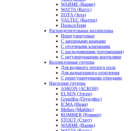
WARME (Варме)
WATTS (Ваттс)
ZOTA (Зота)
VALTEC (Валтек)
ПроксиТерм
Распределительные коллекторы
Нерегулируемые
С запорными кранами
С отсечными клапанами
С расходомерами (ротомерами)
С регулирующими вентилями
Коллекторные группы
Для водяного теплого пола
Для радиаторного отопления
С нерегулируемыми отводами
Насосные группы
ASKON (АСКОН)
ELSEN (Элсен)
Grundfos (Грундфос)
ICMA (Икма)
Meibes (Майбес)
ROMMER (Роммер)
STOUT (Стаут)
WARME (Варме)
WATTS (Ваттс)