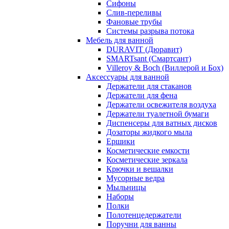
Сифоны
Слив-переливы
Фановые трубы
Системы разрыва потока
Мебель для ванной
DURAVIT (Дюравит)
SMARTsant (Смартсант)
Villeroy & Boch (Виллерой и Бох)
Аксессуары для ванной
Держатели для стаканов
Держатели для фена
Держатели освежителя воздуха
Держатели туалетной бумаги
Диспенсеры для ватных дисков
Дозаторы жидкого мыла
Ершики
Косметические емкости
Косметические зеркала
Крючки и вешалки
Мусорные ведра
Мыльницы
Наборы
Полки
Полотенцедержатели
Поручни для ванны