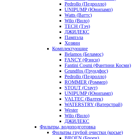
Pedrollo (Педролло)
UNIPUMP (Юнипамп)
Watts (Ваттс)
Wilo (Вило)
TECH (Тэч)
ДЖИЛЕКС
Пампэла
Хозяин
Комплектующие
Belamos (Беламос)
FANCY (Фэнси)
Fantini Cosmi (Фантини Косми)
Grundfos (Грундфос)
Pedrollo (Педролло)
ROMMER (Роммер)
STOUT (Стаут)
UNIPUMP (Юнипамп)
VALTEC (Валтек)
WATERSTRY (Ватерстрай)
Wester
Wilo (Вило)
ДЖИЛЕКС
Фильтры, водоподготовка
Фильтры грубой очистки (косые)
BROEN (Броен)