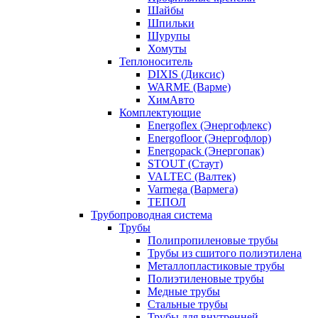
Шайбы
Шпильки
Шурупы
Хомуты
Теплоноситель
DIXIS (Диксис)
WARME (Варме)
ХимАвто
Комплектующие
Energoflex (Энергофлекс)
Energofloor (Энергофлор)
Energopack (Энергопак)
STOUT (Стаут)
VALTEC (Валтек)
Varmega (Вармега)
ТЕПОЛ
Трубопроводная система
Трубы
Полипропиленовые трубы
Трубы из сшитого полиэтилена
Металлопластиковые трубы
Полиэтиленовые трубы
Медные трубы
Стальные трубы
Трубы для внутренней