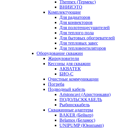
Thermex (Термекс)
ВНИИЭТО
Комплектующие
Для радиаторов
Для конвекторов
Для полотенцесушителей
Для теплого пола
Для бытовых обогревателей
Для тепловых завес
Для тепловентиляторов
Оборудование скважин
Жироуловители
Кессоны для скважин
АКВАТЕК
БИО-С
Очистные коммуникации
Погреба
Подводный кабель
Aristoncavi (Аристонкави)
ПОДОЛЬСККАБЕЛЬ
Рыбинсккабель
Скважинные адаптеры
BAKER (Бейкер)
Belamos (Беламос)
UNIPUMP (Юнипамп)