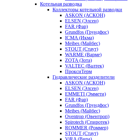
Котельная разводка
Коллекторы котельной разводки
ASKON (АСКОН)
ELSEN (Элсен)
FAR (Фар)
Grundfos (Грундфос)
ICMA (Икма)
Meibes (Майбес)
STOUT (Стаут)
WARME (Варме)
ZOTA (Зота)
VALTEC (Валтек)
ПроксиТерм
Гидравлические разделители
ASKON (АСКОН)
ELSEN (Элсен)
EMMETI (Эммети)
FAR (Фар)
Grundfos (Грундфос)
Meibes (Майбес)
Oventrop (Овентроп)
Spirotech (Спиротек)
ROMMER (Роммер)
STOUT (Стаут)
ViRA (Вира)