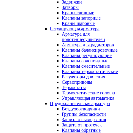
Задвижки
Затворы
Краны сливные
Клапаны запорные
Краны шаровые
Регулирующая арматура
Арматура для
полотенцесушителей
Арматура для радиаторов
Клапаны балансировочные
Клапаны регулирующие
Клапаны соленоидные
Клапаны смесительные
Клапаны термостатические
Регуляторы давления
Сервоприводы
Термостаты
Термостатические головки
Управляющая автоматика
Предохранительная арматура
Воздухоотводчики
Группы безопасности
Защита от замерзания
Защита от протечек
Клапаны обратные