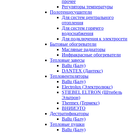
прочее
Регуляторы температуры
Полотенцесушители
Для систем центрального
отопления
Для систем горячего
водоснабжения
Для подключения к электросети
Бытовые обогреватели
Масляные радиаторы
Инфракрасные обогреватели
Тепловые завесы
Ballu (Балу)
DANTEX (Дантекс)
Тепловентиляторы
Ballu (Балу)
Electrolux (Электролюкс)
STIEBEL ELTRON (Штибель
Эльтрон)
Thermex (Термекс)
ВНИИЭТО
Дестратификаторы
Ballu (Балу)
Тепловые пушки
Ballu (Балу)