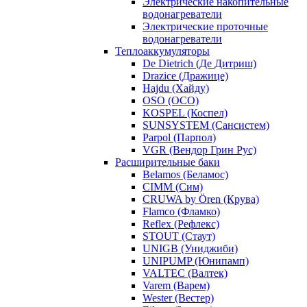
Электрические накопительные
водонагреватели
Электрические проточные
водонагреватели
Теплоаккумуляторы
De Dietrich (Де Дитриш)
Drazice (Дражице)
Hajdu (Хайду)
OSO (ОСО)
KOSPEL (Коспел)
SUNSYSTEM (Сансистем)
Parpol (Парпол)
VGR (Вендор Грин Рус)
Расширительные баки
Belamos (Беламос)
CIMM (Сим)
CRUWA by Ören (Крува)
Flamco (Фламко)
Reflex (Рефлекс)
STOUT (Стаут)
UNIGB (Униджиби)
UNIPUMP (Юнипамп)
VALTEC (Валтек)
Varem (Варем)
Wester (Вестер)