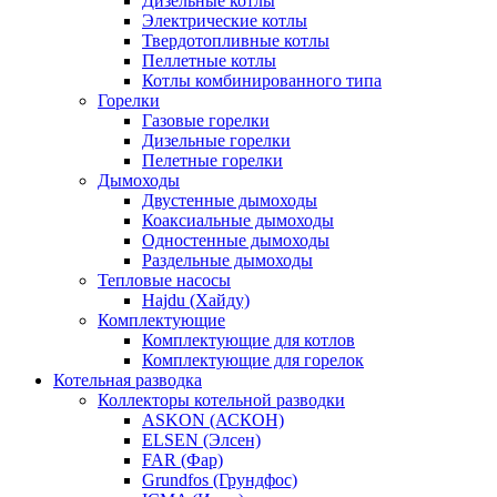
Дизельные котлы
Электрические котлы
Твердотопливные котлы
Пеллетные котлы
Котлы комбинированного типа
Горелки
Газовые горелки
Дизельные горелки
Пелетные горелки
Дымоходы
Двустенные дымоходы
Коаксиальные дымоходы
Одностенные дымоходы
Раздельные дымоходы
Тепловые насосы
Hajdu (Хайду)
Комплектующие
Комплектующие для котлов
Комплектующие для горелок
Котельная разводка
Коллекторы котельной разводки
ASKON (АСКОН)
ELSEN (Элсен)
FAR (Фар)
Grundfos (Грундфос)