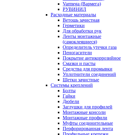
Varmega (Вармега)
РУВИНИЛ
Расходные материалы
Ветошь зачистная
Герметики
Для обработки рук
Ленты монтажные
(самоклеящиеся)
Определитель утечки газа
Пеногасители
Покрытие антикоррозийное
Смазки и пасты
Средства для промывки
Уплотнители соединений
Щетки зачистные
Системы креплений
Болты
Гайки
Дюбели
Заглушки для профилей
Монтажные консоли
Монтажные профили
Муфты соединительные
Перфорированная лента
Профильные крепежи