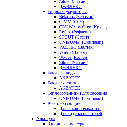
Zilmet (Зилмет)
ДЖИЛЕКС
Гидроаккумуляторы
Belamos (Беламос)
CIMM (Сим)
CRUWA by Ören (Крува)
Reflex (Рефлекс)
STOUT (Стаут)
UNIPUMP (Юнипамп)
VALTEC (Валтек)
Varem (Варем)
Wester (Вестер)
Zilmet (Зилмет)
ДЖИЛЕКС
Баки для воды
АКВАТЕК
Баки для топлива
АКВАТЕК
Теплообменники для бассейна
UNIPUMP (Юнипамп)
Комплектующие
Для баков и емкостей
Для водонагревателей
Арматура
Запорная арматура