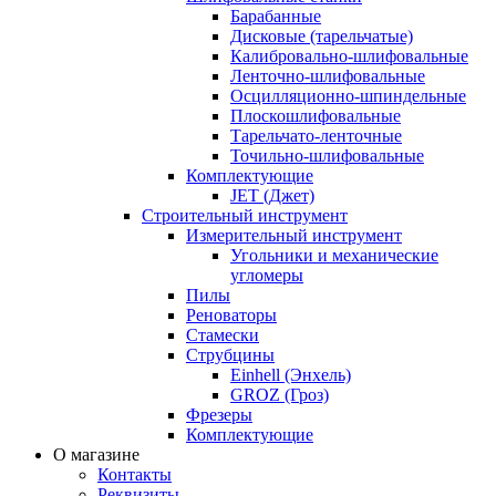
Барабанные
Дисковые (тарельчатые)
Калибровально-шлифовальные
Ленточно-шлифовальные
Осцилляционно-шпиндельные
Плоскошлифовальные
Тарельчато-ленточные
Точильно-шлифовальные
Комплектующие
JET (Джет)
Строительный инструмент
Измерительный инструмент
Угольники и механические
угломеры
Пилы
Реноваторы
Стамески
Струбцины
Einhell (Энхель)
GROZ (Гроз)
Фрезеры
Комплектующие
О магазине
Контакты
Реквизиты