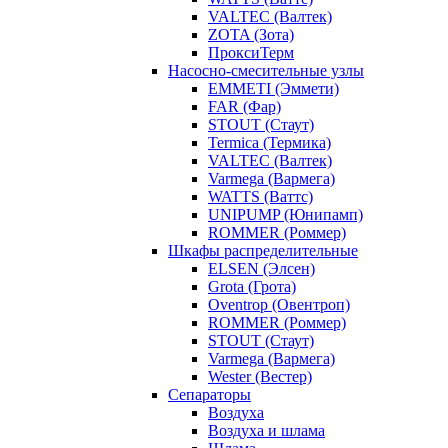
VALTEC (Валтек)
ZOTA (Зота)
ПроксиТерм
Насосно-смесительные узлы
EMMETI (Эммети)
FAR (Фар)
STOUT (Стаут)
Termica (Термика)
VALTEC (Валтек)
Varmega (Вармега)
WATTS (Ваттс)
UNIPUMP (Юнипамп)
ROMMER (Роммер)
Шкафы распределительные
ELSEN (Элсен)
Grota (Грота)
Oventrop (Овентроп)
ROMMER (Роммер)
STOUT (Стаут)
Varmega (Вармега)
Wester (Вестер)
Сепараторы
Воздуха
Воздуха и шлама