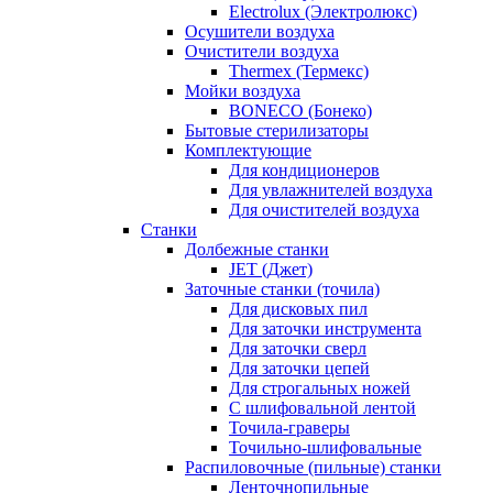
Electrolux (Электролюкс)
Осушители воздуха
Очистители воздуха
Thermex (Термекс)
Мойки воздуха
BONECO (Бонеко)
Бытовые стерилизаторы
Комплектующие
Для кондиционеров
Для увлажнителей воздуха
Для очистителей воздуха
Станки
Долбежные станки
JET (Джет)
Заточные станки (точила)
Для дисковых пил
Для заточки инструмента
Для заточки сверл
Для заточки цепей
Для строгальных ножей
С шлифовальной лентой
Точила-граверы
Точильно-шлифовальные
Распиловочные (пильные) станки
Ленточнопильные