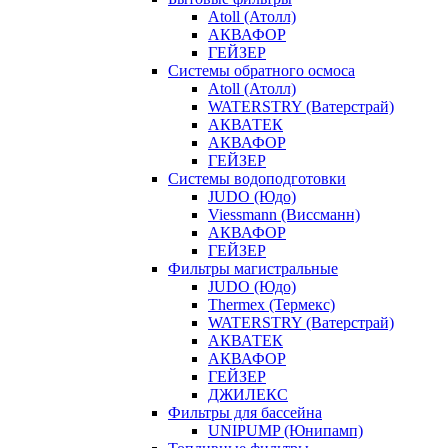
Atoll (Атолл)
АКВАФОР
ГЕЙЗЕР
Системы обратного осмоса
Atoll (Атолл)
WATERSTRY (Ватерстрай)
АКВАТЕК
АКВАФОР
ГЕЙЗЕР
Системы водоподготовки
JUDO (Юдо)
Viessmann (Виссманн)
АКВАФОР
ГЕЙЗЕР
Фильтры магистральные
JUDO (Юдо)
Thermex (Термекс)
WATERSTRY (Ватерстрай)
АКВАТЕК
АКВАФОР
ГЕЙЗЕР
ДЖИЛЕКС
Фильтры для бассейна
UNIPUMP (Юнипамп)