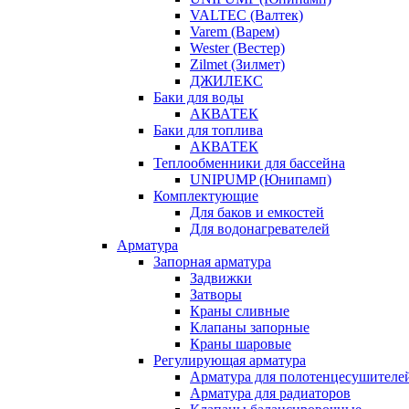
VALTEC (Валтек)
Varem (Варем)
Wester (Вестер)
Zilmet (Зилмет)
ДЖИЛЕКС
Баки для воды
АКВАТЕК
Баки для топлива
АКВАТЕК
Теплообменники для бассейна
UNIPUMP (Юнипамп)
Комплектующие
Для баков и емкостей
Для водонагревателей
Арматура
Запорная арматура
Задвижки
Затворы
Краны сливные
Клапаны запорные
Краны шаровые
Регулирующая арматура
Арматура для полотенцесушителе
Арматура для радиаторов