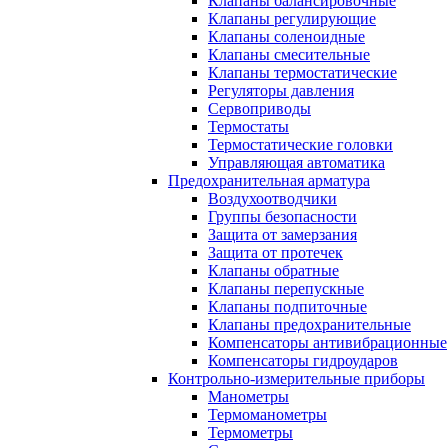
Клапаны балансировочные
Клапаны регулирующие
Клапаны соленоидные
Клапаны смесительные
Клапаны термостатические
Регуляторы давления
Сервоприводы
Термостаты
Термостатические головки
Управляющая автоматика
Предохранительная арматура
Воздухоотводчики
Группы безопасности
Защита от замерзания
Защита от протечек
Клапаны обратные
Клапаны перепускные
Клапаны подпиточные
Клапаны предохранительные
Компенсаторы антивибрационные
Компенсаторы гидроударов
Контрольно-измерительные приборы
Манометры
Термоманометры
Термометры