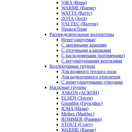
ViRA (Вира)
WARME (Варме)
WATTS (Ваттс)
ZOTA (Зота)
VALTEC (Валтек)
ПроксиТерм
Распределительные коллекторы
Нерегулируемые
С запорными кранами
С отсечными клапанами
С расходомерами (ротомерами)
С регулирующими вентилями
Коллекторные группы
Для водяного теплого пола
Для радиаторного отопления
С нерегулируемыми отводами
Насосные группы
ASKON (АСКОН)
ELSEN (Элсен)
Grundfos (Грундфос)
ICMA (Икма)
Meibes (Майбес)
ROMMER (Роммер)
STOUT (Стаут)
WARME (Варме)