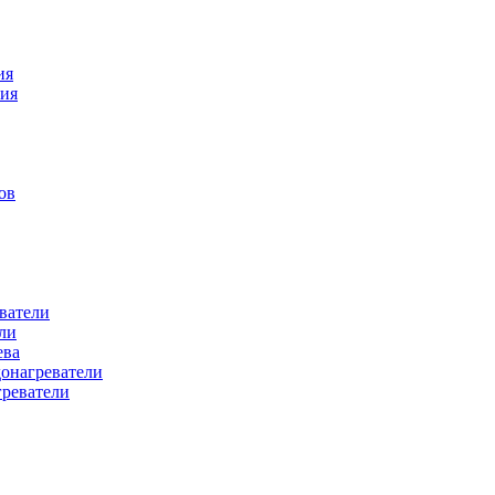
ия
ния
ов
ватели
ли
ева
донагреватели
греватели