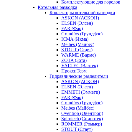
Комплектующие для горелок
Котельная разводка
Коллекторы котельной разводки
ASKON (АСКОН)
ELSEN (Элсен)
FAR (Фар)
Grundfos (Грундфос)
ICMA (Икма)
Meibes (Майбес)
STOUT (Стаут)
WARME (Варме)
ZOTA (Зота)
VALTEC (Валтек)
ПроксиТерм
Гидравлические разделители
ASKON (АСКОН)
ELSEN (Элсен)
EMMETI (Эммети)
FAR (Фар)
Grundfos (Грундфос)
Meibes (Майбес)
Oventrop (Овентроп)
Spirotech (Спиротек)
ROMMER (Роммер)
STOUT (Стаут)