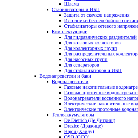
Шлама
Стабилизаторы и ИБП
Защита от скачков напряжения
Источники бесперебойного питан
Стабилизаторы сетевого напряже
Комплектующие
Для гидравлических разделителей
Для котловых коллекторов
Для коллекторных групп
Для распределительных коллектор
Для насосных групп
Для сепараторов
Для стабилизаторов и ИБП
Водонагреватели и баки
Водонагреватели
Газовые накопительные водонагре
Газовые проточные водонагревате
Водонагреватели косвенного нагр
Электрические накопительные во
Электрические проточные водона
Теплоаккумуляторы
De Dietrich (Де Дитриш)
Drazice (Дражице)
Hajdu (Хайду)
OSO (ОСО)