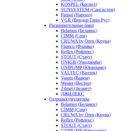
KOSPEL (Коспел)
SUNSYSTEM (Сансистем)
Parpol (Парпол)
VGR (Вендор Грин Рус)
Расширительные баки
Belamos (Беламос)
CIMM (Сим)
CRUWA by Ören (Крува)
Flamco (Фламко)
Reflex (Рефлекс)
STOUT (Стаут)
UNIGB (Униджиби)
UNIPUMP (Юнипамп)
VALTEC (Валтек)
Varem (Варем)
Wester (Вестер)
Zilmet (Зилмет)
ДЖИЛЕКС
Гидроаккумуляторы
Belamos (Беламос)
CIMM (Сим)
CRUWA by Ören (Крува)
Reflex (Рефлекс)
STOUT (Стаут)
UNIPUMP (Юнипамп)