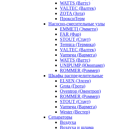
WATTS (Ваттс)
VALTEC (Валтек)
ZOTA (Зота)
ПроксиТерм
Насосно-смесительные узлы
EMMETI (Эммети)
FAR (Фар)
STOUT (Стаут)
Termica (Термика)
VALTEC (Валтек)
Varmega (Вармега)
WATTS (Ваттс)
UNIPUMP (Юнипамп)
ROMMER (Роммер)
Шкафы распределительные
ELSEN (Элсен)
Grota (Грота)
Oventrop (Овентроп)
ROMMER (Роммер)
STOUT (Стаут)
Varmega (Вармега)
Wester (Вестер)
Сепараторы
Воздуха
Воздуха и шлама