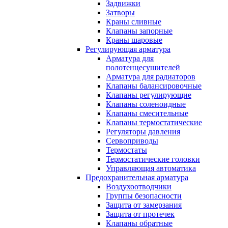
Задвижки
Затворы
Краны сливные
Клапаны запорные
Краны шаровые
Регулирующая арматура
Арматура для
полотенцесушителей
Арматура для радиаторов
Клапаны балансировочные
Клапаны регулирующие
Клапаны соленоидные
Клапаны смесительные
Клапаны термостатические
Регуляторы давления
Сервоприводы
Термостаты
Термостатические головки
Управляющая автоматика
Предохранительная арматура
Воздухоотводчики
Группы безопасности
Защита от замерзания
Защита от протечек
Клапаны обратные