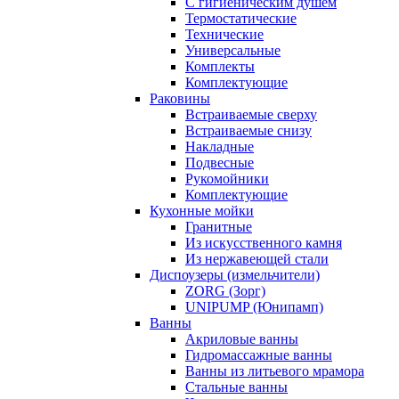
С гигиеническим душем
Термостатические
Технические
Универсальные
Комплекты
Комплектующие
Раковины
Встраиваемые сверху
Встраиваемые снизу
Накладные
Подвесные
Рукомойники
Комплектующие
Кухонные мойки
Гранитные
Из искусственного камня
Из нержавеющей стали
Диспоузеры (измельчители)
ZORG (Зорг)
UNIPUMP (Юнипамп)
Ванны
Акриловые ванны
Гидромассажные ванны
Ванны из литьевого мрамора
Стальные ванны