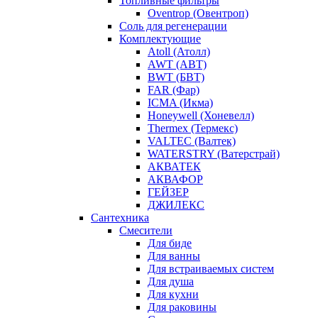
Топливные фильтры
Oventrop (Овентроп)
Соль для регенерации
Комплектующие
Atoll (Атолл)
AWT (АВТ)
BWT (БВТ)
FAR (Фар)
ICMA (Икма)
Honeywell (Хоневелл)
Thermex (Термекс)
VALTEC (Валтек)
WATERSTRY (Ватерстрай)
АКВАТЕК
АКВАФОР
ГЕЙЗЕР
ДЖИЛЕКС
Сантехника
Смесители
Для биде
Для ванны
Для встраиваемых систем
Для душа
Для кухни
Для раковины