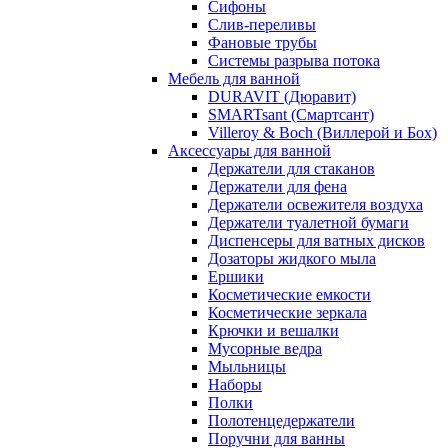
Сифоны
Слив-переливы
Фановые трубы
Системы разрыва потока
Мебель для ванной
DURAVIT (Дюравит)
SMARTsant (Смартсант)
Villeroy & Boch (Виллерой и Бох)
Аксессуары для ванной
Держатели для стаканов
Держатели для фена
Держатели освежителя воздуха
Держатели туалетной бумаги
Диспенсеры для ватных дисков
Дозаторы жидкого мыла
Ершики
Косметические емкости
Косметические зеркала
Крючки и вешалки
Мусорные ведра
Мыльницы
Наборы
Полки
Полотенцедержатели
Поручни для ванны