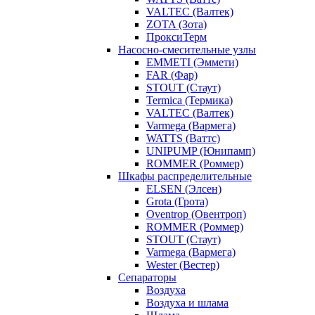
VALTEC (Валтек)
ZOTA (Зота)
ПроксиТерм
Насосно-смесительные узлы
EMMETI (Эммети)
FAR (Фар)
STOUT (Стаут)
Termica (Термика)
VALTEC (Валтек)
Varmega (Вармега)
WATTS (Ваттс)
UNIPUMP (Юнипамп)
ROMMER (Роммер)
Шкафы распределительные
ELSEN (Элсен)
Grota (Грота)
Oventrop (Овентроп)
ROMMER (Роммер)
STOUT (Стаут)
Varmega (Вармега)
Wester (Вестер)
Сепараторы
Воздуха
Воздуха и шлама