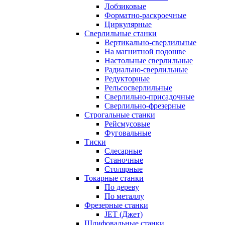
Лобзиковые
Форматно-раскроечные
Циркулярные
Сверлильные станки
Вертикально-сверлильные
На магнитной подошве
Настольные сверлильные
Радиально-сверлильные
Редукторные
Рельсосверлильные
Сверлильно-присадочные
Сверлильно-фрезерные
Строгальные станки
Рейсмусовые
Фуговальные
Тиски
Слесарные
Станочные
Столярные
Токарные станки
По дереву
По металлу
Фрезерные станки
JET (Джет)
Шлифовальные станки