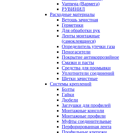
Varmega (Вармега)
РУВИНИЛ
Расходные материалы
Ветошь зачистная
Герметики
Для обработки рук
Ленты монтажные
(самоклеящиеся)
Определитель утечки газа
Пеногасители
Покрытие антикоррозийное
Смазки и пасты
Средства для промывки
Уплотнители соединений
Щетки зачистные
Системы креплений
Болты
Гайки
Дюбели
Заглушки для профилей
Монтажные консоли
Монтажные профили
Муфты соединительные
Перфорированная лента
Профильные крепежи