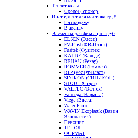
Шланги
Теплотрассы
Uponor (Упонор)
Инструмент для монтажа труб
На продажу
В аренду
Элементы для фиксации труб
ELSEN (Элсен)
FV-Plast (ФВ-Пласт)
Fusitek (Фузитек)
KALDE (Кальде)
REHAU (Рехау)
ROMMER (Роммер)
RTP (РосТурПласт)
SINIKON (СИНИКОН)
STOUT (Стаут)
VALTEC (Валтек)
Varmega (Вармега)
Viega (Виега)
Water Floor
WAVIN Ekoplastik (Вавин
Экопластик)
Пенощит
ТЕПОЛ
ФОРМАТ