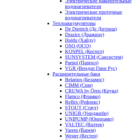
Электрические накопительные
водонагреватели
Электрические проточные
водонагреватели
Теплоаккумуляторы
De Dietrich (Де Дитриш)
Drazice (Дражице)
Hajdu (Хайду)
OSO (ОСО)
KOSPEL (Коспел)
SUNSYSTEM (Сансистем)
Parpol (Парпол)
VGR (Вендор Грин Рус)
Расширительные баки
Belamos (Беламос)
CIMM (Сим)
CRUWA by Ören (Крува)
Flamco (Фламко)
Reflex (Рефлекс)
STOUT (Стаут)
UNIGB (Униджиби)
UNIPUMP (Юнипамп)
VALTEC (Валтек)
Varem (Варем)
Wester (Вестер)