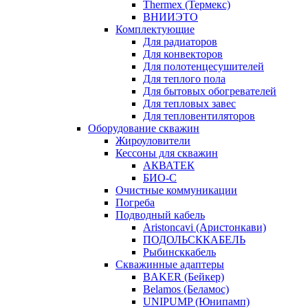
Thermex (Термекс)
ВНИИЭТО
Комплектующие
Для радиаторов
Для конвекторов
Для полотенцесушителей
Для теплого пола
Для бытовых обогревателей
Для тепловых завес
Для тепловентиляторов
Оборудование скважин
Жироуловители
Кессоны для скважин
АКВАТЕК
БИО-С
Очистные коммуникации
Погреба
Подводный кабель
Aristoncavi (Аристонкави)
ПОДОЛЬСККАБЕЛЬ
Рыбинсккабель
Скважинные адаптеры
BAKER (Бейкер)
Belamos (Беламос)
UNIPUMP (Юнипамп)