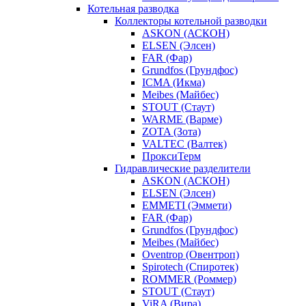
Котельная разводка
Коллекторы котельной разводки
ASKON (АСКОН)
ELSEN (Элсен)
FAR (Фар)
Grundfos (Грундфос)
ICMA (Икма)
Meibes (Майбес)
STOUT (Стаут)
WARME (Варме)
ZOTA (Зота)
VALTEC (Валтек)
ПроксиТерм
Гидравлические разделители
ASKON (АСКОН)
ELSEN (Элсен)
EMMETI (Эммети)
FAR (Фар)
Grundfos (Грундфос)
Meibes (Майбес)
Oventrop (Овентроп)
Spirotech (Спиротек)
ROMMER (Роммер)
STOUT (Стаут)
ViRA (Вира)