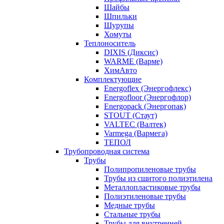
Шайбы
Шпильки
Шурупы
Хомуты
Теплоноситель
DIXIS (Диксис)
WARME (Варме)
ХимАвто
Комплектующие
Energoflex (Энергофлекс)
Energofloor (Энергофлор)
Energopack (Энергопак)
STOUT (Стаут)
VALTEC (Валтек)
Varmega (Вармега)
ТЕПОЛ
Трубопроводная система
Трубы
Полипропиленовые трубы
Трубы из сшитого полиэтилена
Металлопластиковые трубы
Полиэтиленовые трубы
Медные трубы
Стальные трубы
Трубы для внутренней