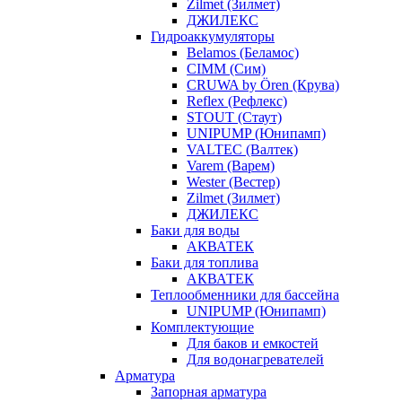
Zilmet (Зилмет)
ДЖИЛЕКС
Гидроаккумуляторы
Belamos (Беламос)
CIMM (Сим)
CRUWA by Ören (Крува)
Reflex (Рефлекс)
STOUT (Стаут)
UNIPUMP (Юнипамп)
VALTEC (Валтек)
Varem (Варем)
Wester (Вестер)
Zilmet (Зилмет)
ДЖИЛЕКС
Баки для воды
АКВАТЕК
Баки для топлива
АКВАТЕК
Теплообменники для бассейна
UNIPUMP (Юнипамп)
Комплектующие
Для баков и емкостей
Для водонагревателей
Арматура
Запорная арматура