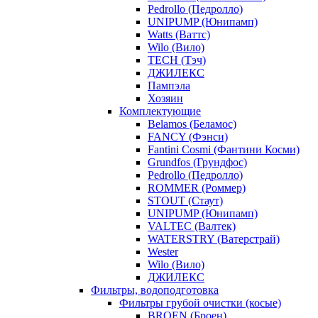
Pedrollo (Педролло)
UNIPUMP (Юнипамп)
Watts (Ваттс)
Wilo (Вило)
TECH (Тэч)
ДЖИЛЕКС
Пампэла
Хозяин
Комплектующие
Belamos (Беламос)
FANCY (Фэнси)
Fantini Cosmi (Фантини Косми)
Grundfos (Грундфос)
Pedrollo (Педролло)
ROMMER (Роммер)
STOUT (Стаут)
UNIPUMP (Юнипамп)
VALTEC (Валтек)
WATERSTRY (Ватерстрай)
Wester
Wilo (Вило)
ДЖИЛЕКС
Фильтры, водоподготовка
Фильтры грубой очистки (косые)
BROEN (Броен)