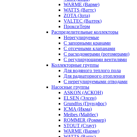
WARME (Варме)
WATTS (Ваттс)
ZOTA (Зота)
VALTEC (Валтек)
ПроксиТерм
Распределительные коллекторы
Нерегулируемые
С запорными кранами
С отсечными клапанами
С расходомерами (ротомерами)
С регулирующими вентилями
Коллекторные группы
Для водяного теплого пола
Для радиаторного отопления
С нерегулируемыми отводами
Насосные группы
ASKON (АСКОН)
ELSEN (Элсен)
Grundfos (Грундфос)
ICMA (Икма)
Meibes (Майбес)
ROMMER (Роммер)
STOUT (Стаут)
WARME (Варме)
WATTS (Ваттс)