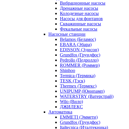
Вибрационные насосы
Дренажные насосы
Колодезные насосы
Насосы для фонтанов
Скважинные насосы
Фекальные насосы
Насосные станции
Belamos (Беламос)
EBARA (Эбара)
EDISSON (Эдисон)
Grundfos (Грундфос)
Pedrollo (Педролло)
ROMMER (Роммер)
Shinhoo
Termica (Термика)
TESK (Тэск)
Thermex (Термекс)
UNIPUMP (Юнипамп)
WATERSTRY (Ватерстрай)
Wilo (Вило)
ДЖИЛЕКС
Автоматика
EMMETI (Эммети)
Grundfos (Грундфос)
Italtecnica (Италтекника)