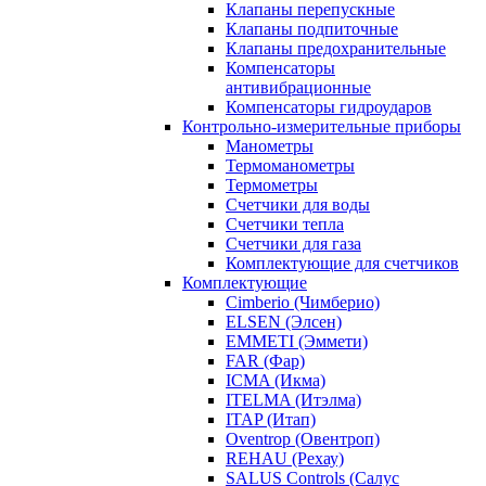
Клапаны перепускные
Клапаны подпиточные
Клапаны предохранительные
Компенсаторы
антивибрационные
Компенсаторы гидроударов
Контрольно-измерительные приборы
Манометры
Термоманометры
Термометры
Счетчики для воды
Счетчики тепла
Счетчики для газа
Комплектующие для счетчиков
Комплектующие
Cimberio (Чимберио)
ELSEN (Элсен)
EMMETI (Эммети)
FAR (Фар)
ICMA (Икма)
ITELMA (Итэлма)
ITAP (Итап)
Oventrop (Овентроп)
REHAU (Рехау)
SALUS Controls (Салус