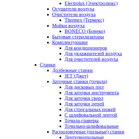
Electrolux (Электролюкс)
Осушители воздуха
Очистители воздуха
Thermex (Термекс)
Мойки воздуха
BONECO (Бонеко)
Бытовые стерилизаторы
Комплектующие
Для кондиционеров
Для увлажнителей воздуха
Для очистителей воздуха
Станки
Долбежные станки
JET (Джет)
Заточные станки (точила)
Для дисковых пил
Для заточки инструмента
Для заточки сверл
Для заточки цепей
Для строгальных ножей
С шлифовальной лентой
Точила-граверы
Точильно-шлифовальные
Распиловочные (пильные) станки
Ленточнопильные