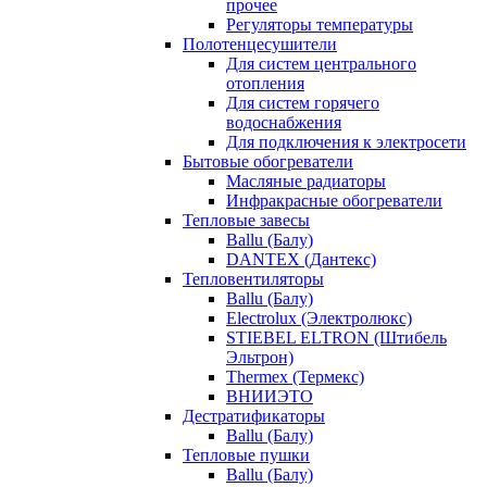
прочее
Регуляторы температуры
Полотенцесушители
Для систем центрального
отопления
Для систем горячего
водоснабжения
Для подключения к электросети
Бытовые обогреватели
Масляные радиаторы
Инфракрасные обогреватели
Тепловые завесы
Ballu (Балу)
DANTEX (Дантекс)
Тепловентиляторы
Ballu (Балу)
Electrolux (Электролюкс)
STIEBEL ELTRON (Штибель
Эльтрон)
Thermex (Термекс)
ВНИИЭТО
Дестратификаторы
Ballu (Балу)
Тепловые пушки
Ballu (Балу)