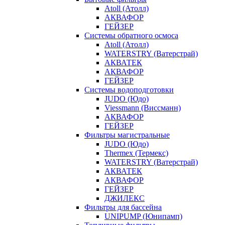
Atoll (Атолл)
АКВАФОР
ГЕЙЗЕР
Системы обратного осмоса
Atoll (Атолл)
WATERSTRY (Ватерстрай)
АКВАТЕК
АКВАФОР
ГЕЙЗЕР
Системы водоподготовки
JUDO (Юдо)
Viessmann (Виссманн)
АКВАФОР
ГЕЙЗЕР
Фильтры магистральные
JUDO (Юдо)
Thermex (Термекс)
WATERSTRY (Ватерстрай)
АКВАТЕК
АКВАФОР
ГЕЙЗЕР
ДЖИЛЕКС
Фильтры для бассейна
UNIPUMP (Юнипамп)