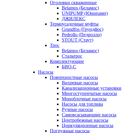
Оголовки скважинные
Belamos (Беламос)
UNIPUMP (Юнипамп)
ДЖИЛЕКС
Термоусадочные муфты
Grundfos (Грундфос)
Pedrollo (Педролло)
STOUT (Стаут)
Трос
Belamos (Беламос)
Стальтрос
Комплектующие
БИО-С
Насосы
Поверхностные насосы
Вихревые насосы
Канализационные установки
Многоступенчатые насосы
Моноблочные насосы
Насосы для топлива
Ручные насосы
Самовсасывающие насосы
Центробежные насосы
Циркуляционные насосы
Погружные насосы