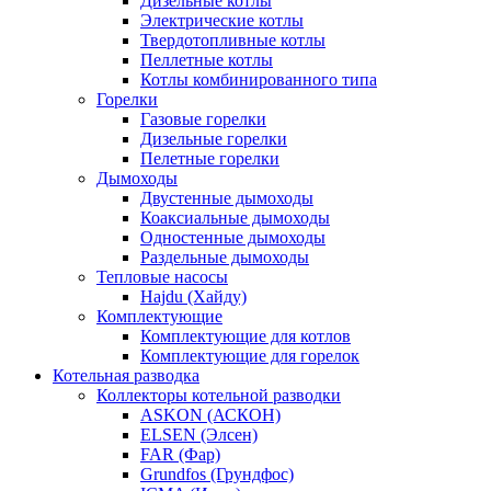
Дизельные котлы
Электрические котлы
Твердотопливные котлы
Пеллетные котлы
Котлы комбинированного типа
Горелки
Газовые горелки
Дизельные горелки
Пелетные горелки
Дымоходы
Двустенные дымоходы
Коаксиальные дымоходы
Одностенные дымоходы
Раздельные дымоходы
Тепловые насосы
Hajdu (Хайду)
Комплектующие
Комплектующие для котлов
Комплектующие для горелок
Котельная разводка
Коллекторы котельной разводки
ASKON (АСКОН)
ELSEN (Элсен)
FAR (Фар)
Grundfos (Грундфос)