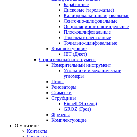
Барабанные
Дисковые (тарельчатые)
Калибровально-шлифовальные
Ленточно-шлифовальные
Осцилляционно-шпиндельные
Плоскошлифовальные
Тарельчато-ленточные
Точильно-шлифовальные
Комплектующие
JET (Джет)
Строительный инструмент
Измерительный инструмент
Угольники и механические
угломеры
Пилы
Реноваторы
Стамески
Струбцины
Einhell (Энхель)
GROZ (Гроз)
Фрезеры
Комплектующие
О магазине
Контакты
Реквизиты