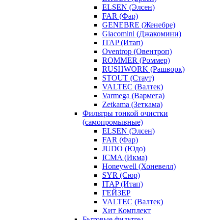
ELSEN (Элсен)
FAR (Фар)
GENEBRE (Женебре)
Giacomini (Джакомини)
ITAP (Итап)
Oventrop (Овентроп)
ROMMER (Роммер)
RUSHWORK (Рашворк)
STOUT (Стаут)
VALTEC (Валтек)
Varmega (Вармега)
Zetkama (Зеткама)
Фильтры тонкой очистки
(самопромывные)
ELSEN (Элсен)
FAR (Фар)
JUDO (Юдо)
ICMA (Икма)
Honeywell (Хоневелл)
SYR (Сюр)
ITAP (Итап)
ГЕЙЗЕР
VALTEC (Валтек)
Хит Комплект
Бытовые фильтры