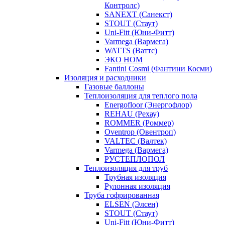
Контролс)
SANEXT (Санекст)
STOUT (Стаут)
Uni-Fitt (Юни-Фитт)
Varmega (Вармега)
WATTS (Ваттс)
ЭКО НОМ
Fantini Cosmi (Фантини Косми)
Изоляция и расходники
Газовые баллоны
Теплоизоляция для теплого пола
Energofloor (Энергофлор)
REHAU (Рехау)
ROMMER (Роммер)
Oventrop (Овентроп)
VALTEC (Валтек)
Varmega (Вармега)
РУСТЕПЛОПОЛ
Теплоизоляция для труб
Трубная изоляция
Рулонная изоляция
Труба гофрированная
ELSEN (Элсен)
STOUT (Стаут)
Uni-Fitt (Юни-Фитт)