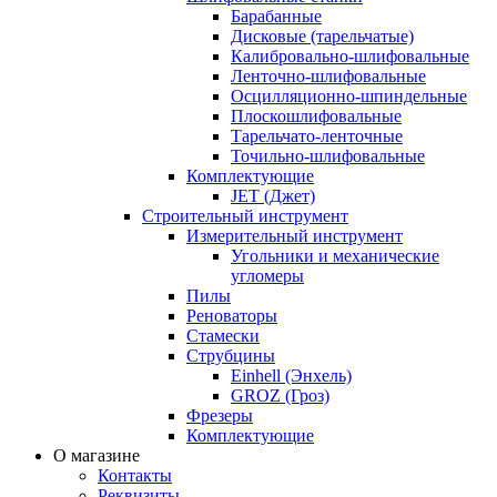
Барабанные
Дисковые (тарельчатые)
Калибровально-шлифовальные
Ленточно-шлифовальные
Осцилляционно-шпиндельные
Плоскошлифовальные
Тарельчато-ленточные
Точильно-шлифовальные
Комплектующие
JET (Джет)
Строительный инструмент
Измерительный инструмент
Угольники и механические
угломеры
Пилы
Реноваторы
Стамески
Струбцины
Einhell (Энхель)
GROZ (Гроз)
Фрезеры
Комплектующие
О магазине
Контакты
Реквизиты