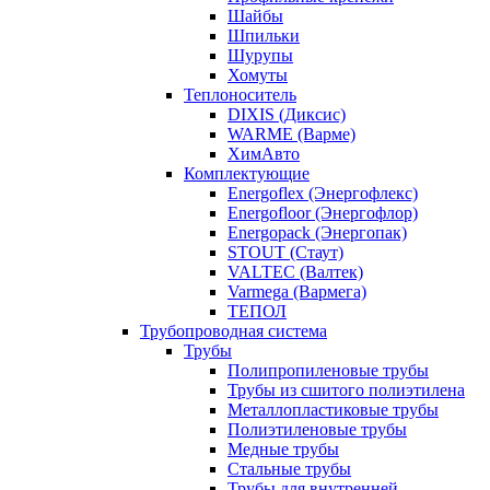
Шайбы
Шпильки
Шурупы
Хомуты
Теплоноситель
DIXIS (Диксис)
WARME (Варме)
ХимАвто
Комплектующие
Energoflex (Энергофлекс)
Energofloor (Энергофлор)
Energopack (Энергопак)
STOUT (Стаут)
VALTEC (Валтек)
Varmega (Вармега)
ТЕПОЛ
Трубопроводная система
Трубы
Полипропиленовые трубы
Трубы из сшитого полиэтилена
Металлопластиковые трубы
Полиэтиленовые трубы
Медные трубы
Стальные трубы
Трубы для внутренней