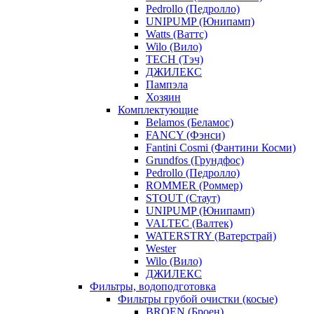
Pedrollo (Педролло)
UNIPUMP (Юнипамп)
Watts (Ваттс)
Wilo (Вило)
TECH (Тэч)
ДЖИЛЕКС
Пампэла
Хозяин
Комплектующие
Belamos (Беламос)
FANCY (Фэнси)
Fantini Cosmi (Фантини Косми)
Grundfos (Грундфос)
Pedrollo (Педролло)
ROMMER (Роммер)
STOUT (Стаут)
UNIPUMP (Юнипамп)
VALTEC (Валтек)
WATERSTRY (Ватерстрай)
Wester
Wilo (Вило)
ДЖИЛЕКС
Фильтры, водоподготовка
Фильтры грубой очистки (косые)
BROEN (Броен)