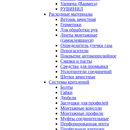
Varmega (Вармега)
РУВИНИЛ
Расходные материалы
Ветошь зачистная
Герметики
Для обработки рук
Ленты монтажные
(самоклеящиеся)
Определитель утечки газа
Пеногасители
Покрытие антикоррозийное
Смазки и пасты
Средства для промывки
Уплотнители соединений
Щетки зачистные
Системы креплений
Болты
Гайки
Дюбели
Заглушки для профилей
Монтажные консоли
Монтажные профили
Муфты соединительные
Перфорированная лента
Профильные крепежи