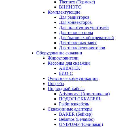
Thermex (Термекс)
ВНИИЭТО
Комплектующие
Для радиаторов
Для конвекторов
Для полотенцесушителей
Для теплого пола
Для бытовых обогревателей
Для тепловых завес
Для тепловентиляторов
Оборудование скважин
Жироуловители
Кессоны для скважин
АКВАТЕК
БИО-С
Очистные коммуникации
Погреба
Подводный кабель
Aristoncavi (Аристонкави)
ПОДОЛЬСККАБЕЛЬ
Рыбинсккабель
Скважинные адаптеры
BAKER (Бейкер)
Belamos (Беламос)
UNIPUMP (Юнипамп)