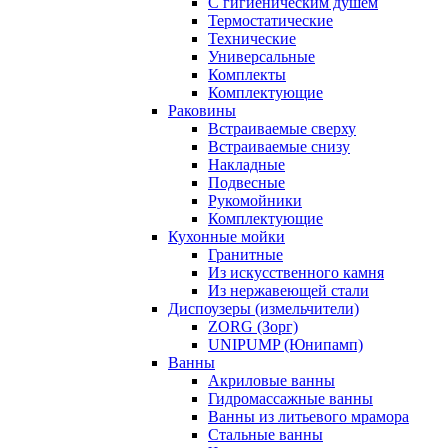
С гигиеническим душем
Термостатические
Технические
Универсальные
Комплекты
Комплектующие
Раковины
Встраиваемые сверху
Встраиваемые снизу
Накладные
Подвесные
Рукомойники
Комплектующие
Кухонные мойки
Гранитные
Из искусственного камня
Из нержавеющей стали
Диспоузеры (измельчители)
ZORG (Зорг)
UNIPUMP (Юнипамп)
Ванны
Акриловые ванны
Гидромассажные ванны
Ванны из литьевого мрамора
Стальные ванны