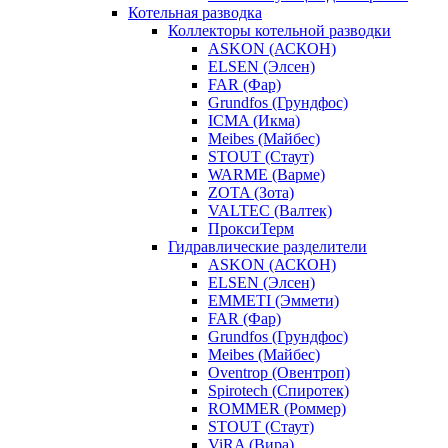
Котельная разводка
Коллекторы котельной разводки
ASKON (АСКОН)
ELSEN (Элсен)
FAR (Фар)
Grundfos (Грундфос)
ICMA (Икма)
Meibes (Майбес)
STOUT (Стаут)
WARME (Варме)
ZOTA (Зота)
VALTEC (Валтек)
ПроксиТерм
Гидравлические разделители
ASKON (АСКОН)
ELSEN (Элсен)
EMMETI (Эммети)
FAR (Фар)
Grundfos (Грундфос)
Meibes (Майбес)
Oventrop (Овентроп)
Spirotech (Спиротек)
ROMMER (Роммер)
STOUT (Стаут)
ViRA (Вира)