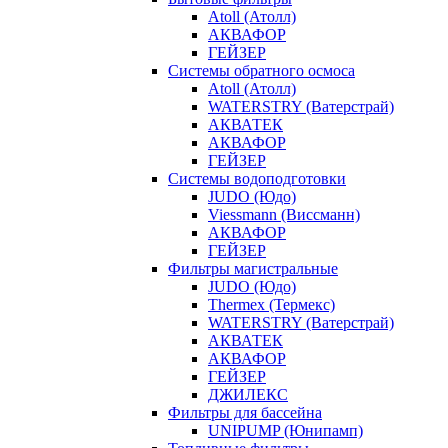
Atoll (Атолл)
АКВАФОР
ГЕЙЗЕР
Системы обратного осмоса
Atoll (Атолл)
WATERSTRY (Ватерстрай)
АКВАТЕК
АКВАФОР
ГЕЙЗЕР
Системы водоподготовки
JUDO (Юдо)
Viessmann (Виссманн)
АКВАФОР
ГЕЙЗЕР
Фильтры магистральные
JUDO (Юдо)
Thermex (Термекс)
WATERSTRY (Ватерстрай)
АКВАТЕК
АКВАФОР
ГЕЙЗЕР
ДЖИЛЕКС
Фильтры для бассейна
UNIPUMP (Юнипамп)