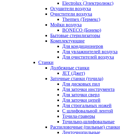
Electrolux (Электролюкс)
Осушители воздуха
Очистители воздуха
Thermex (Термекс)
Мойки воздуха
BONECO (Бонеко)
Бытовые стерилизаторы
Комплектующие
Для кондиционеров
Для увлажнителей воздуха
Для очистителей воздуха
Станки
Долбежные станки
JET (Джет)
Заточные станки (точила)
Для дисковых пил
Для заточки инструмента
Для заточки сверл
Для заточки цепей
Для строгальных ножей
С шлифовальной лентой
Точила-граверы
Точильно-шлифовальные
Распиловочные (пильные) станки
Ленточнопильные