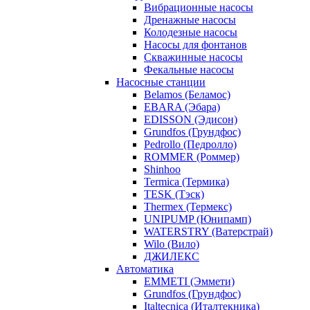
Вибрационные насосы
Дренажные насосы
Колодезные насосы
Насосы для фонтанов
Скважинные насосы
Фекальные насосы
Насосные станции
Belamos (Беламос)
EBARA (Эбара)
EDISSON (Эдисон)
Grundfos (Грундфос)
Pedrollo (Педролло)
ROMMER (Роммер)
Shinhoo
Termica (Термика)
TESK (Тэск)
Thermex (Термекс)
UNIPUMP (Юнипамп)
WATERSTRY (Ватерстрай)
Wilo (Вило)
ДЖИЛЕКС
Автоматика
EMMETI (Эммети)
Grundfos (Грундфос)
Italtecnica (Италтекника)