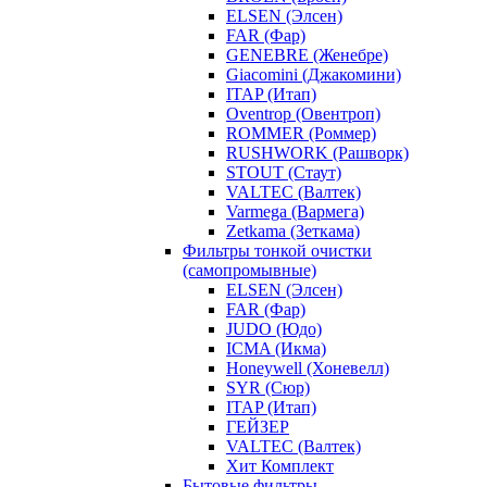
ELSEN (Элсен)
FAR (Фар)
GENEBRE (Женебре)
Giacomini (Джакомини)
ITAP (Итап)
Oventrop (Овентроп)
ROMMER (Роммер)
RUSHWORK (Рашворк)
STOUT (Стаут)
VALTEC (Валтек)
Varmega (Вармега)
Zetkama (Зеткама)
Фильтры тонкой очистки
(самопромывные)
ELSEN (Элсен)
FAR (Фар)
JUDO (Юдо)
ICMA (Икма)
Honeywell (Хоневелл)
SYR (Сюр)
ITAP (Итап)
ГЕЙЗЕР
VALTEC (Валтек)
Хит Комплект
Бытовые фильтры