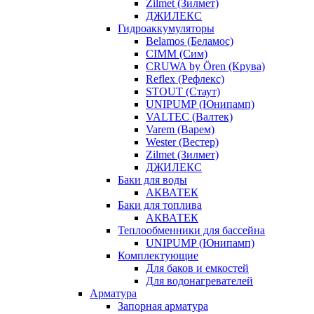
Zilmet (Зилмет)
ДЖИЛЕКС
Гидроаккумуляторы
Belamos (Беламос)
CIMM (Сим)
CRUWA by Ören (Крува)
Reflex (Рефлекс)
STOUT (Стаут)
UNIPUMP (Юнипамп)
VALTEC (Валтек)
Varem (Варем)
Wester (Вестер)
Zilmet (Зилмет)
ДЖИЛЕКС
Баки для воды
АКВАТЕК
Баки для топлива
АКВАТЕК
Теплообменники для бассейна
UNIPUMP (Юнипамп)
Комплектующие
Для баков и емкостей
Для водонагревателей
Арматура
Запорная арматура