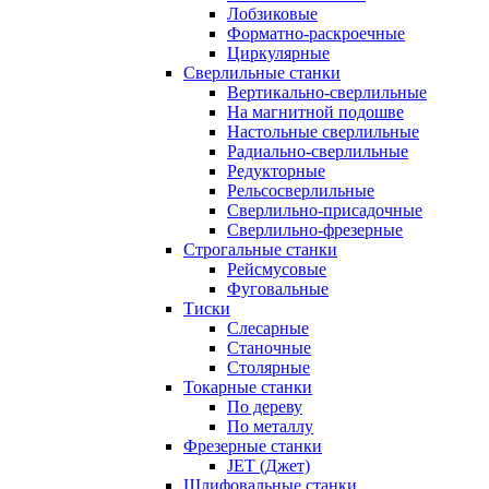
Лобзиковые
Форматно-раскроечные
Циркулярные
Сверлильные станки
Вертикально-сверлильные
На магнитной подошве
Настольные сверлильные
Радиально-сверлильные
Редукторные
Рельсосверлильные
Сверлильно-присадочные
Сверлильно-фрезерные
Строгальные станки
Рейсмусовые
Фуговальные
Тиски
Слесарные
Станочные
Столярные
Токарные станки
По дереву
По металлу
Фрезерные станки
JET (Джет)
Шлифовальные станки