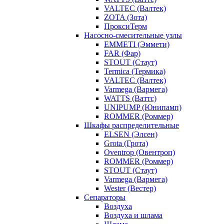
VALTEC (Валтек)
ZOTA (Зота)
ПроксиТерм
Насосно-смесительные узлы
EMMETI (Эммети)
FAR (Фар)
STOUT (Стаут)
Termica (Термика)
VALTEC (Валтек)
Varmega (Вармега)
WATTS (Ваттс)
UNIPUMP (Юнипамп)
ROMMER (Роммер)
Шкафы распределительные
ELSEN (Элсен)
Grota (Грота)
Oventrop (Овентроп)
ROMMER (Роммер)
STOUT (Стаут)
Varmega (Вармега)
Wester (Вестер)
Сепараторы
Воздуха
Воздуха и шлама