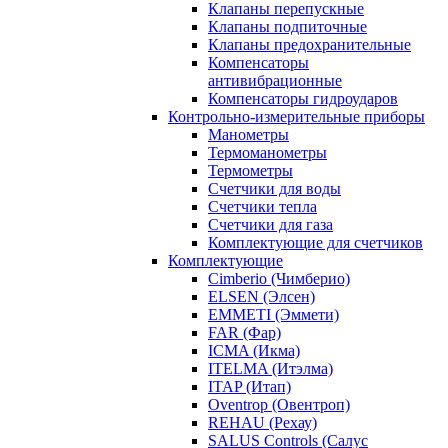
Клапаны перепускные
Клапаны подпиточные
Клапаны предохранительные
Компенсаторы
антивибрационные
Компенсаторы гидроударов
Контрольно-измерительные приборы
Манометры
Термоманометры
Термометры
Счетчики для воды
Счетчики тепла
Счетчики для газа
Комплектующие для счетчиков
Комплектующие
Cimberio (Чимберио)
ELSEN (Элсен)
EMMETI (Эммети)
FAR (Фар)
ICMA (Икма)
ITELMA (Итэлма)
ITAP (Итап)
Oventrop (Овентроп)
REHAU (Рехау)
SALUS Controls (Салус