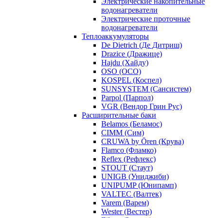
Электрические накопительные
водонагреватели
Электрические проточные
водонагреватели
Теплоаккумуляторы
De Dietrich (Де Дитриш)
Drazice (Дражице)
Hajdu (Хайду)
OSO (ОСО)
KOSPEL (Коспел)
SUNSYSTEM (Сансистем)
Parpol (Парпол)
VGR (Вендор Грин Рус)
Расширительные баки
Belamos (Беламос)
CIMM (Сим)
CRUWA by Ören (Крува)
Flamco (Фламко)
Reflex (Рефлекс)
STOUT (Стаут)
UNIGB (Униджиби)
UNIPUMP (Юнипамп)
VALTEC (Валтек)
Varem (Варем)
Wester (Вестер)