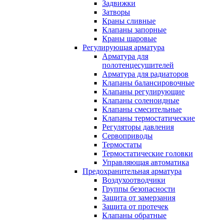
Задвижки
Затворы
Краны сливные
Клапаны запорные
Краны шаровые
Регулирующая арматура
Арматура для
полотенцесушителей
Арматура для радиаторов
Клапаны балансировочные
Клапаны регулирующие
Клапаны соленоидные
Клапаны смесительные
Клапаны термостатические
Регуляторы давления
Сервоприводы
Термостаты
Термостатические головки
Управляющая автоматика
Предохранительная арматура
Воздухоотводчики
Группы безопасности
Защита от замерзания
Защита от протечек
Клапаны обратные