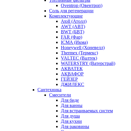
Топливные фильтры
Oventrop (Овентроп)
Соль для регенерации
Комплектующие
Atoll (Атолл)
AWT (АВТ)
BWT (БВТ)
FAR (Фар)
ICMA (Икма)
Honeywell (Хоневелл)
Thermex (Термекс)
VALTEC (Валтек)
WATERSTRY (Ватерстрай)
АКВАТЕК
АКВАФОР
ГЕЙЗЕР
ДЖИЛЕКС
Сантехника
Смесители
Для биде
Для ванны
Для встраиваемых систем
Для душа
Для кухни
Для раковины