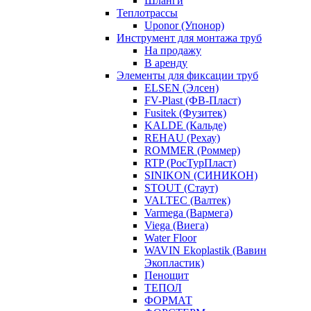
Шланги
Теплотрассы
Uponor (Упонор)
Инструмент для монтажа труб
На продажу
В аренду
Элементы для фиксации труб
ELSEN (Элсен)
FV-Plast (ФВ-Пласт)
Fusitek (Фузитек)
KALDE (Кальде)
REHAU (Рехау)
ROMMER (Роммер)
RTP (РосТурПласт)
SINIKON (СИНИКОН)
STOUT (Стаут)
VALTEC (Валтек)
Varmega (Вармега)
Viega (Виега)
Water Floor
WAVIN Ekoplastik (Вавин
Экопластик)
Пенощит
ТЕПОЛ
ФОРМАТ