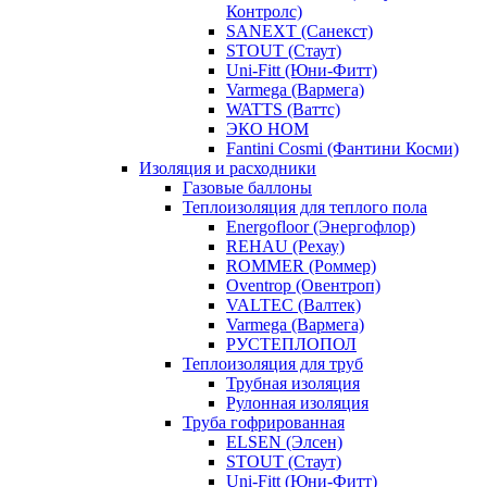
Контролс)
SANEXT (Санекст)
STOUT (Стаут)
Uni-Fitt (Юни-Фитт)
Varmega (Вармега)
WATTS (Ваттс)
ЭКО НОМ
Fantini Cosmi (Фантини Косми)
Изоляция и расходники
Газовые баллоны
Теплоизоляция для теплого пола
Energofloor (Энергофлор)
REHAU (Рехау)
ROMMER (Роммер)
Oventrop (Овентроп)
VALTEC (Валтек)
Varmega (Вармега)
РУСТЕПЛОПОЛ
Теплоизоляция для труб
Трубная изоляция
Рулонная изоляция
Труба гофрированная
ELSEN (Элсен)
STOUT (Стаут)
Uni-Fitt (Юни-Фитт)