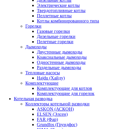
Дизельные котлы
Электрические котлы
Твердотопливные котлы
Пеллетные котлы
Котлы комбинированного типа
Горелки
Газовые горелки
Дизельные горелки
Пелетные горелки
Дымоходы
Двустенные дымоходы
Коаксиальные дымоходы
Одностенные дымоходы
Раздельные дымоходы
Тепловые насосы
Hajdu (Хайду)
Комплектующие
Комплектующие для котлов
Комплектующие для горелок
Котельная разводка
Коллекторы котельной разводки
ASKON (АСКОН)
ELSEN (Элсен)
FAR (Фар)
Grundfos (Грундфос)