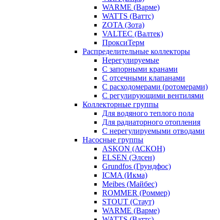
WARME (Варме)
WATTS (Ваттс)
ZOTA (Зота)
VALTEC (Валтек)
ПроксиТерм
Распределительные коллекторы
Нерегулируемые
С запорными кранами
С отсечными клапанами
С расходомерами (ротомерами)
С регулирующими вентилями
Коллекторные группы
Для водяного теплого пола
Для радиаторного отопления
С нерегулируемыми отводами
Насосные группы
ASKON (АСКОН)
ELSEN (Элсен)
Grundfos (Грундфос)
ICMA (Икма)
Meibes (Майбес)
ROMMER (Роммер)
STOUT (Стаут)
WARME (Варме)
WATTS (Ваттс)