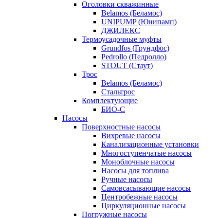
Оголовки скважинные
Belamos (Беламос)
UNIPUMP (Юнипамп)
ДЖИЛЕКС
Термоусадочные муфты
Grundfos (Грундфос)
Pedrollo (Педролло)
STOUT (Стаут)
Трос
Belamos (Беламос)
Стальтрос
Комплектующие
БИО-С
Насосы
Поверхностные насосы
Вихревые насосы
Канализационные установки
Многоступенчатые насосы
Моноблочные насосы
Насосы для топлива
Ручные насосы
Самовсасывающие насосы
Центробежные насосы
Циркуляционные насосы
Погружные насосы