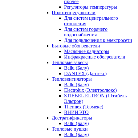
прочее
Регуляторы температуры
Полотенцесушители
Для систем центрального
отопления
Для систем горячего
водоснабжения
Для подключения к электросети
Бытовые обогреватели
Масляные радиаторы
Инфракрасные обогреватели
Тепловые завесы
Ballu (Балу)
DANTEX (Дантекс)
Тепловентиляторы
Ballu (Балу)
Electrolux (Электролюкс)
STIEBEL ELTRON (Штибель
Эльтрон)
Thermex (Термекс)
ВНИИЭТО
Дестратификаторы
Ballu (Балу)
Тепловые пушки
Ballu (Балу)