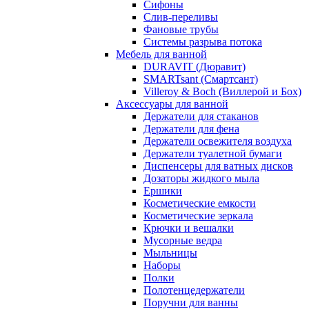
Сифоны
Слив-переливы
Фановые трубы
Системы разрыва потока
Мебель для ванной
DURAVIT (Дюравит)
SMARTsant (Смартсант)
Villeroy & Boch (Виллерой и Бох)
Аксессуары для ванной
Держатели для стаканов
Держатели для фена
Держатели освежителя воздуха
Держатели туалетной бумаги
Диспенсеры для ватных дисков
Дозаторы жидкого мыла
Ершики
Косметические емкости
Косметические зеркала
Крючки и вешалки
Мусорные ведра
Мыльницы
Наборы
Полки
Полотенцедержатели
Поручни для ванны