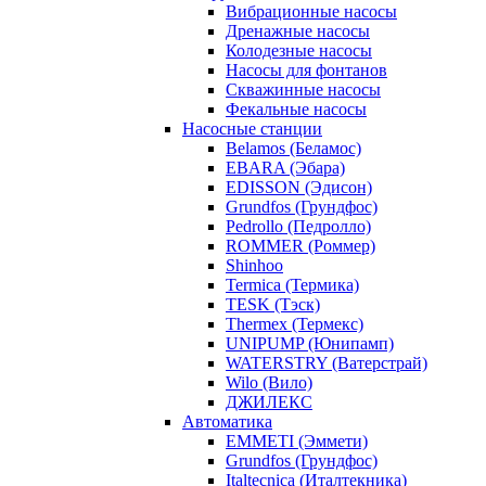
Вибрационные насосы
Дренажные насосы
Колодезные насосы
Насосы для фонтанов
Скважинные насосы
Фекальные насосы
Насосные станции
Belamos (Беламос)
EBARA (Эбара)
EDISSON (Эдисон)
Grundfos (Грундфос)
Pedrollo (Педролло)
ROMMER (Роммер)
Shinhoo
Termica (Термика)
TESK (Тэск)
Thermex (Термекс)
UNIPUMP (Юнипамп)
WATERSTRY (Ватерстрай)
Wilo (Вило)
ДЖИЛЕКС
Автоматика
EMMETI (Эммети)
Grundfos (Грундфос)
Italtecnica (Италтекника)