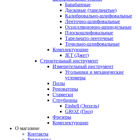
Барабанные
Дисковые (тарельчатые)
Калибровально-шлифовальные
Ленточно-шлифовальные
Осцилляционно-шпиндельные
Плоскошлифовальные
Тарельчато-ленточные
Точильно-шлифовальные
Комплектующие
JET (Джет)
Строительный инструмент
Измерительный инструмент
Угольники и механические
угломеры
Пилы
Реноваторы
Стамески
Струбцины
Einhell (Энхель)
GROZ (Гроз)
Фрезеры
Комплектующие
О магазине
Контакты
Реквизиты