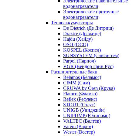
Электрические накопительные
водонагреватели
Электрические проточные
водонагреватели
Теплоаккумуляторы
De Dietrich (Де Дитриш)
Drazice (Дражице)
Hajdu (Хайду)
OSO (ОСО)
KOSPEL (Коспел)
SUNSYSTEM (Сансистем)
Parpol (Парпол)
VGR (Вендор Грин Рус)
Расширительные баки
Belamos (Беламос)
CIMM (Сим)
CRUWA by Ören (Крува)
Flamco (Фламко)
Reflex (Рефлекс)
STOUT (Стаут)
UNIGB (Униджиби)
UNIPUMP (Юнипамп)
VALTEC (Валтек)
Varem (Варем)
Wester (Вестер)