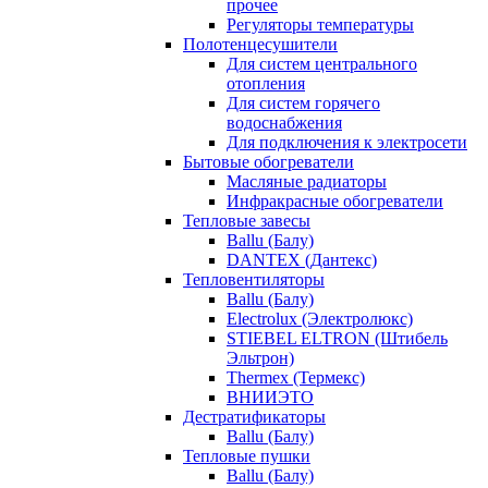
прочее
Регуляторы температуры
Полотенцесушители
Для систем центрального
отопления
Для систем горячего
водоснабжения
Для подключения к электросети
Бытовые обогреватели
Масляные радиаторы
Инфракрасные обогреватели
Тепловые завесы
Ballu (Балу)
DANTEX (Дантекс)
Тепловентиляторы
Ballu (Балу)
Electrolux (Электролюкс)
STIEBEL ELTRON (Штибель
Эльтрон)
Thermex (Термекс)
ВНИИЭТО
Дестратификаторы
Ballu (Балу)
Тепловые пушки
Ballu (Балу)