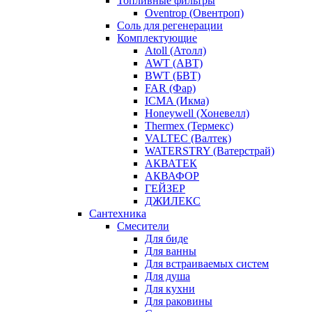
Топливные фильтры
Oventrop (Овентроп)
Соль для регенерации
Комплектующие
Atoll (Атолл)
AWT (АВТ)
BWT (БВТ)
FAR (Фар)
ICMA (Икма)
Honeywell (Хоневелл)
Thermex (Термекс)
VALTEC (Валтек)
WATERSTRY (Ватерстрай)
АКВАТЕК
АКВАФОР
ГЕЙЗЕР
ДЖИЛЕКС
Сантехника
Смесители
Для биде
Для ванны
Для встраиваемых систем
Для душа
Для кухни
Для раковины