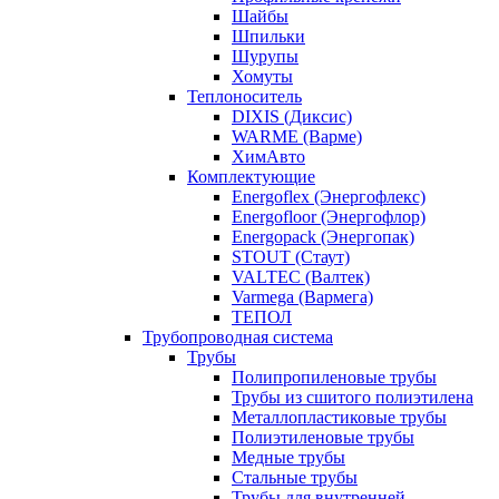
Шайбы
Шпильки
Шурупы
Хомуты
Теплоноситель
DIXIS (Диксис)
WARME (Варме)
ХимАвто
Комплектующие
Energoflex (Энергофлекс)
Energofloor (Энергофлор)
Energopack (Энергопак)
STOUT (Стаут)
VALTEC (Валтек)
Varmega (Вармега)
ТЕПОЛ
Трубопроводная система
Трубы
Полипропиленовые трубы
Трубы из сшитого полиэтилена
Металлопластиковые трубы
Полиэтиленовые трубы
Медные трубы
Стальные трубы
Трубы для внутренней