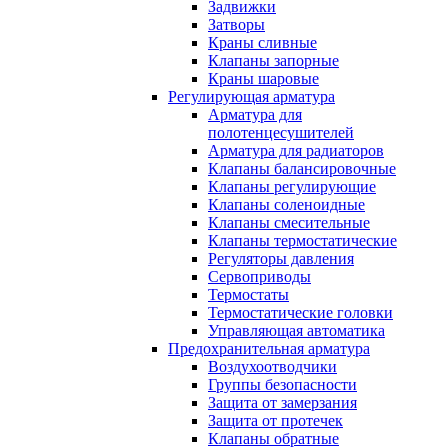
Задвижки
Затворы
Краны сливные
Клапаны запорные
Краны шаровые
Регулирующая арматура
Арматура для
полотенцесушителей
Арматура для радиаторов
Клапаны балансировочные
Клапаны регулирующие
Клапаны соленоидные
Клапаны смесительные
Клапаны термостатические
Регуляторы давления
Сервоприводы
Термостаты
Термостатические головки
Управляющая автоматика
Предохранительная арматура
Воздухоотводчики
Группы безопасности
Защита от замерзания
Защита от протечек
Клапаны обратные