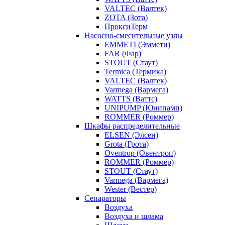
VALTEC (Валтек)
ZOTA (Зота)
ПроксиТерм
Насосно-смесительные узлы
EMMETI (Эммети)
FAR (Фар)
STOUT (Стаут)
Termica (Термика)
VALTEC (Валтек)
Varmega (Вармега)
WATTS (Ваттс)
UNIPUMP (Юнипамп)
ROMMER (Роммер)
Шкафы распределительные
ELSEN (Элсен)
Grota (Грота)
Oventrop (Овентроп)
ROMMER (Роммер)
STOUT (Стаут)
Varmega (Вармега)
Wester (Вестер)
Сепараторы
Воздуха
Воздуха и шлама