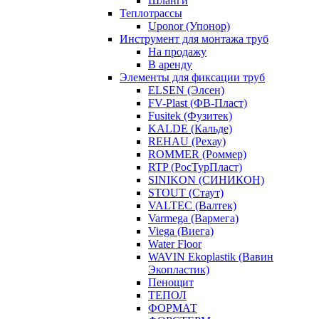
Шланги
Теплотрассы
Uponor (Упонор)
Инструмент для монтажа труб
На продажу
В аренду
Элементы для фиксации труб
ELSEN (Элсен)
FV-Plast (ФВ-Пласт)
Fusitek (Фузитек)
KALDE (Кальде)
REHAU (Рехау)
ROMMER (Роммер)
RTP (РосТурПласт)
SINIKON (СИНИКОН)
STOUT (Стаут)
VALTEC (Валтек)
Varmega (Вармега)
Viega (Виега)
Water Floor
WAVIN Ekoplastik (Вавин
Экопластик)
Пенощит
ТЕПОЛ
ФОРМАТ