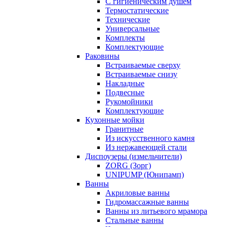
С гигиеническим душем
Термостатические
Технические
Универсальные
Комплекты
Комплектующие
Раковины
Встраиваемые сверху
Встраиваемые снизу
Накладные
Подвесные
Рукомойники
Комплектующие
Кухонные мойки
Гранитные
Из искусственного камня
Из нержавеющей стали
Диспоузеры (измельчители)
ZORG (Зорг)
UNIPUMP (Юнипамп)
Ванны
Акриловые ванны
Гидромассажные ванны
Ванны из литьевого мрамора
Стальные ванны