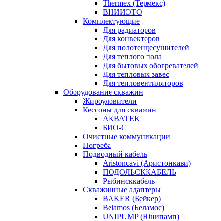
Thermex (Термекс)
ВНИИЭТО
Комплектующие
Для радиаторов
Для конвекторов
Для полотенцесушителей
Для теплого пола
Для бытовых обогревателей
Для тепловых завес
Для тепловентиляторов
Оборудование скважин
Жироуловители
Кессоны для скважин
АКВАТЕК
БИО-С
Очистные коммуникации
Погреба
Подводный кабель
Aristoncavi (Аристонкави)
ПОДОЛЬСККАБЕЛЬ
Рыбинсккабель
Скважинные адаптеры
BAKER (Бейкер)
Belamos (Беламос)
UNIPUMP (Юнипамп)