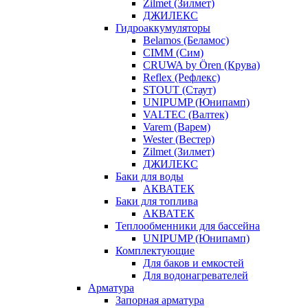
Zilmet (Зилмет)
ДЖИЛЕКС
Гидроаккумуляторы
Belamos (Беламос)
CIMM (Сим)
CRUWA by Ören (Крува)
Reflex (Рефлекс)
STOUT (Стаут)
UNIPUMP (Юнипамп)
VALTEC (Валтек)
Varem (Варем)
Wester (Вестер)
Zilmet (Зилмет)
ДЖИЛЕКС
Баки для воды
АКВАТЕК
Баки для топлива
АКВАТЕК
Теплообменники для бассейна
UNIPUMP (Юнипамп)
Комплектующие
Для баков и емкостей
Для водонагревателей
Арматура
Запорная арматура