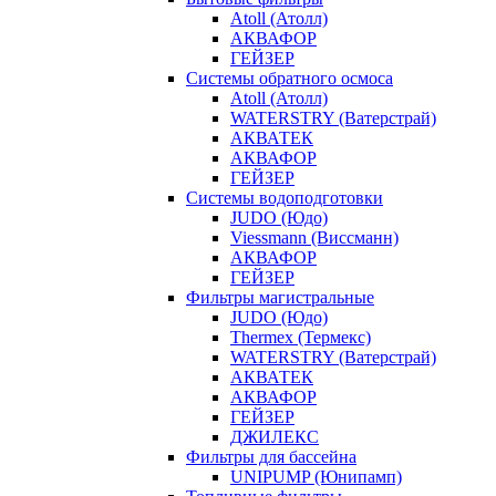
Atoll (Атолл)
АКВАФОР
ГЕЙЗЕР
Системы обратного осмоса
Atoll (Атолл)
WATERSTRY (Ватерстрай)
АКВАТЕК
АКВАФОР
ГЕЙЗЕР
Системы водоподготовки
JUDO (Юдо)
Viessmann (Виссманн)
АКВАФОР
ГЕЙЗЕР
Фильтры магистральные
JUDO (Юдо)
Thermex (Термекс)
WATERSTRY (Ватерстрай)
АКВАТЕК
АКВАФОР
ГЕЙЗЕР
ДЖИЛЕКС
Фильтры для бассейна
UNIPUMP (Юнипамп)