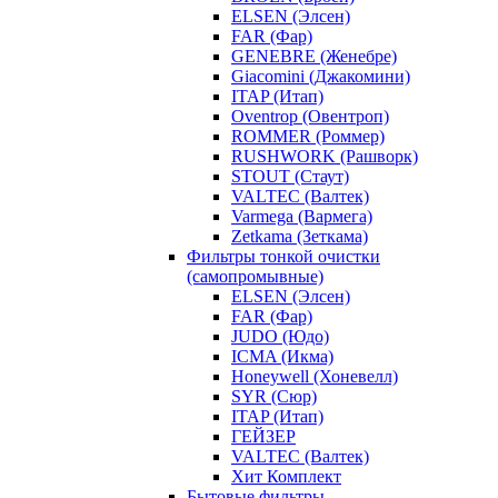
ELSEN (Элсен)
FAR (Фар)
GENEBRE (Женебре)
Giacomini (Джакомини)
ITAP (Итап)
Oventrop (Овентроп)
ROMMER (Роммер)
RUSHWORK (Рашворк)
STOUT (Стаут)
VALTEC (Валтек)
Varmega (Вармега)
Zetkama (Зеткама)
Фильтры тонкой очистки
(самопромывные)
ELSEN (Элсен)
FAR (Фар)
JUDO (Юдо)
ICMA (Икма)
Honeywell (Хоневелл)
SYR (Сюр)
ITAP (Итап)
ГЕЙЗЕР
VALTEC (Валтек)
Хит Комплект
Бытовые фильтры