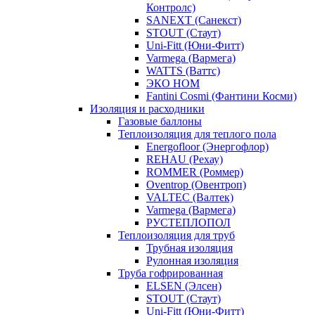
Контролс)
SANEXT (Санекст)
STOUT (Стаут)
Uni-Fitt (Юни-Фитт)
Varmega (Вармега)
WATTS (Ваттс)
ЭКО НОМ
Fantini Cosmi (Фантини Косми)
Изоляция и расходники
Газовые баллоны
Теплоизоляция для теплого пола
Energofloor (Энергофлор)
REHAU (Рехау)
ROMMER (Роммер)
Oventrop (Овентроп)
VALTEC (Валтек)
Varmega (Вармега)
РУСТЕПЛОПОЛ
Теплоизоляция для труб
Трубная изоляция
Рулонная изоляция
Труба гофрированная
ELSEN (Элсен)
STOUT (Стаут)
Uni-Fitt (Юни-Фитт)