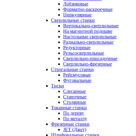
Лобзиковые
Форматно-раскроечные
Циркулярные
Сверлильные станки
Вертикально-сверлильные
На магнитной подошве
Настольные сверлильные
Радиально-сверлильные
Редукторные
Рельсосверлильные
Сверлильно-присадочные
Сверлильно-фрезерные
Строгальные станки
Рейсмусовые
Фуговальные
Тиски
Слесарные
Станочные
Столярные
Токарные станки
По дереву
По металлу
Фрезерные станки
JET (Джет)
Шлифовальные станки