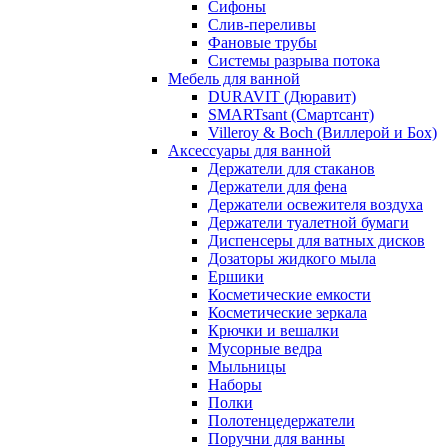
Сифоны
Слив-переливы
Фановые трубы
Системы разрыва потока
Мебель для ванной
DURAVIT (Дюравит)
SMARTsant (Смартсант)
Villeroy & Boch (Виллерой и Бох)
Аксессуары для ванной
Держатели для стаканов
Держатели для фена
Держатели освежителя воздуха
Держатели туалетной бумаги
Диспенсеры для ватных дисков
Дозаторы жидкого мыла
Ершики
Косметические емкости
Косметические зеркала
Крючки и вешалки
Мусорные ведра
Мыльницы
Наборы
Полки
Полотенцедержатели
Поручни для ванны