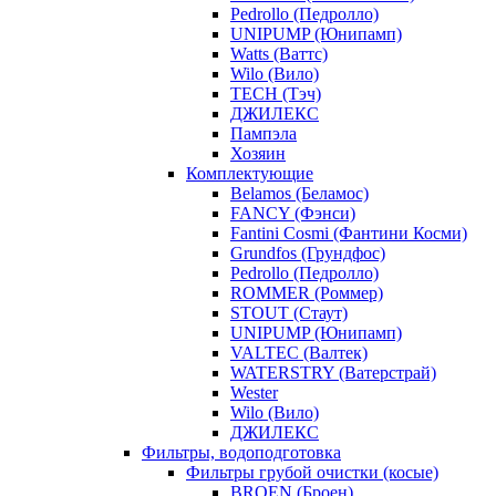
Pedrollo (Педролло)
UNIPUMP (Юнипамп)
Watts (Ваттс)
Wilo (Вило)
TECH (Тэч)
ДЖИЛЕКС
Пампэла
Хозяин
Комплектующие
Belamos (Беламос)
FANCY (Фэнси)
Fantini Cosmi (Фантини Косми)
Grundfos (Грундфос)
Pedrollo (Педролло)
ROMMER (Роммер)
STOUT (Стаут)
UNIPUMP (Юнипамп)
VALTEC (Валтек)
WATERSTRY (Ватерстрай)
Wester
Wilo (Вило)
ДЖИЛЕКС
Фильтры, водоподготовка
Фильтры грубой очистки (косые)
BROEN (Броен)