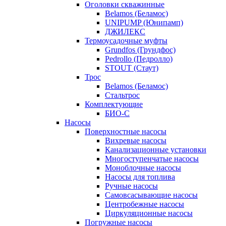
Оголовки скважинные
Belamos (Беламос)
UNIPUMP (Юнипамп)
ДЖИЛЕКС
Термоусадочные муфты
Grundfos (Грундфос)
Pedrollo (Педролло)
STOUT (Стаут)
Трос
Belamos (Беламос)
Стальтрос
Комплектующие
БИО-С
Насосы
Поверхностные насосы
Вихревые насосы
Канализационные установки
Многоступенчатые насосы
Моноблочные насосы
Насосы для топлива
Ручные насосы
Самовсасывающие насосы
Центробежные насосы
Циркуляционные насосы
Погружные насосы