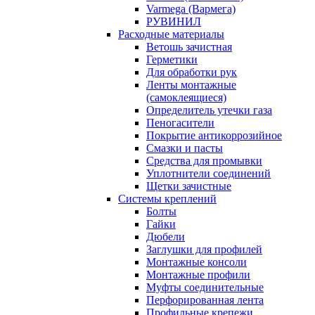
Varmega (Вармега)
РУВИНИЛ
Расходные материалы
Ветошь зачистная
Герметики
Для обработки рук
Ленты монтажные
(самоклеящиеся)
Определитель утечки газа
Пеногасители
Покрытие антикоррозийное
Смазки и пасты
Средства для промывки
Уплотнители соединений
Щетки зачистные
Системы креплений
Болты
Гайки
Дюбели
Заглушки для профилей
Монтажные консоли
Монтажные профили
Муфты соединительные
Перфорированная лента
Профильные крепежи