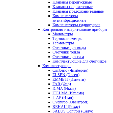
Клапаны перепускные
Клапаны подпиточные
Клапаны предохранительные
Компенсаторы
антивибрационные
Компенсаторы гидроударов
Контрольно-измерительные приборы
Манометры
Термоманометры
Термометры
Счетчики для воды
Счетчики тепла
Счетчики для газа
Комплектующие для счетчиков
Комплектующие
Cimberio (Чимберио)
ELSEN (Элсен)
EMMETI (Эммети)
FAR (Фар)
ICMA (Икма)
ITELMA (Итэлма)
ITAP (Итап)
Oventrop (Овентроп)
REHAU (Рехау)
SALUS Controls (Салус