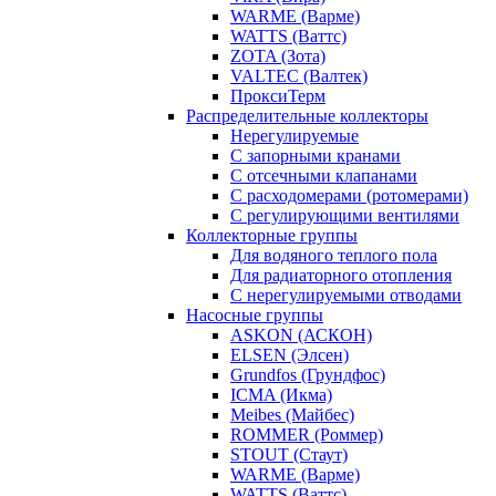
WARME (Варме)
WATTS (Ваттс)
ZOTA (Зота)
VALTEC (Валтек)
ПроксиТерм
Распределительные коллекторы
Нерегулируемые
С запорными кранами
С отсечными клапанами
С расходомерами (ротомерами)
С регулирующими вентилями
Коллекторные группы
Для водяного теплого пола
Для радиаторного отопления
С нерегулируемыми отводами
Насосные группы
ASKON (АСКОН)
ELSEN (Элсен)
Grundfos (Грундфос)
ICMA (Икма)
Meibes (Майбес)
ROMMER (Роммер)
STOUT (Стаут)
WARME (Варме)
WATTS (Ваттс)