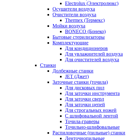
Electrolux (Электролюкс)
Осушители воздуха
Очистители воздуха
Thermex (Термекс)
Мойки воздуха
BONECO (Бонеко)
Бытовые стерилизаторы
Комплектующие
Для кондиционеров
Для увлажнителей воздуха
Для очистителей воздуха
Станки
Долбежные станки
JET (Джет)
Заточные станки (точила)
Для дисковых пил
Для заточки инструмента
Для заточки сверл
Для заточки цепей
Для строгальных ножей
С шлифовальной лентой
Точила-граверы
Точильно-шлифовальные
Распиловочные (пильные) станки
Ленточнопильные