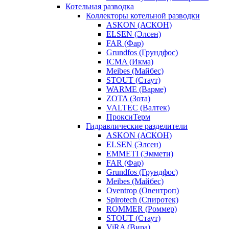
Котельная разводка
Коллекторы котельной разводки
ASKON (АСКОН)
ELSEN (Элсен)
FAR (Фар)
Grundfos (Грундфос)
ICMA (Икма)
Meibes (Майбес)
STOUT (Стаут)
WARME (Варме)
ZOTA (Зота)
VALTEC (Валтек)
ПроксиТерм
Гидравлические разделители
ASKON (АСКОН)
ELSEN (Элсен)
EMMETI (Эммети)
FAR (Фар)
Grundfos (Грундфос)
Meibes (Майбес)
Oventrop (Овентроп)
Spirotech (Спиротек)
ROMMER (Роммер)
STOUT (Стаут)
ViRA (Вира)