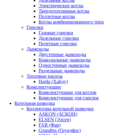
Дизельные котлы
Электрические котлы
Твердотопливные котлы
Пеллетные котлы
Котлы комбинированного типа
Горелки
Газовые горелки
Дизельные горелки
Пелетные горелки
Дымоходы
Двустенные дымоходы
Коаксиальные дымоходы
Одностенные дымоходы
Раздельные дымоходы
Тепловые насосы
Hajdu (Хайду)
Комплектующие
Комплектующие для котлов
Комплектующие для горелок
Котельная разводка
Коллекторы котельной разводки
ASKON (АСКОН)
ELSEN (Элсен)
FAR (Фар)
Grundfos (Грундфос)