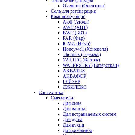
Топливные фильтры
Oventrop (Овентроп)
Соль для регенерации
Комплектующие
Atoll (Атолл)
AWT (АВТ)
BWT (БВТ)
FAR (Фар)
ICMA (Икма)
Honeywell (Хоневелл)
Thermex (Термекс)
VALTEC (Валтек)
WATERSTRY (Ватерстрай)
АКВАТЕК
АКВАФОР
ГЕЙЗЕР
ДЖИЛЕКС
Сантехника
Смесители
Для биде
Для ванны
Для встраиваемых систем
Для душа
Для кухни
Для раковины