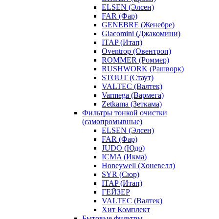
ELSEN (Элсен)
FAR (Фар)
GENEBRE (Женебре)
Giacomini (Джакомини)
ITAP (Итап)
Oventrop (Овентроп)
ROMMER (Роммер)
RUSHWORK (Рашворк)
STOUT (Стаут)
VALTEC (Валтек)
Varmega (Вармега)
Zetkama (Зеткама)
Фильтры тонкой очистки
(самопромывные)
ELSEN (Элсен)
FAR (Фар)
JUDO (Юдо)
ICMA (Икма)
Honeywell (Хоневелл)
SYR (Сюр)
ITAP (Итап)
ГЕЙЗЕР
VALTEC (Валтек)
Хит Комплект
Бытовые фильтры