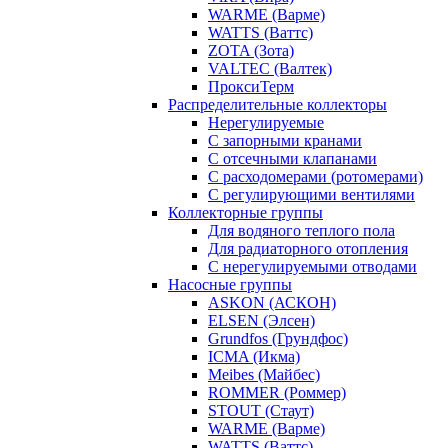
WARME (Варме)
WATTS (Ваттс)
ZOTA (Зота)
VALTEC (Валтек)
ПроксиТерм
Распределительные коллекторы
Нерегулируемые
С запорными кранами
С отсечными клапанами
С расходомерами (ротомерами)
С регулирующими вентилями
Коллекторные группы
Для водяного теплого пола
Для радиаторного отопления
С нерегулируемыми отводами
Насосные группы
ASKON (АСКОН)
ELSEN (Элсен)
Grundfos (Грундфос)
ICMA (Икма)
Meibes (Майбес)
ROMMER (Роммер)
STOUT (Стаут)
WARME (Варме)
WATTS (Ваттс)