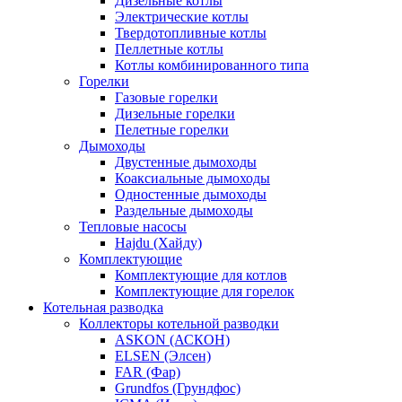
Дизельные котлы
Электрические котлы
Твердотопливные котлы
Пеллетные котлы
Котлы комбинированного типа
Горелки
Газовые горелки
Дизельные горелки
Пелетные горелки
Дымоходы
Двустенные дымоходы
Коаксиальные дымоходы
Одностенные дымоходы
Раздельные дымоходы
Тепловые насосы
Hajdu (Хайду)
Комплектующие
Комплектующие для котлов
Комплектующие для горелок
Котельная разводка
Коллекторы котельной разводки
ASKON (АСКОН)
ELSEN (Элсен)
FAR (Фар)
Grundfos (Грундфос)