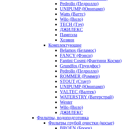
Pedrollo (Педролло)
UNIPUMP (Юнипамп)
Watts (Ваттс)
Wilo (Вило)
TECH (Тэч)
ДЖИЛЕКС
Пампэла
Хозяин
Комплектующие
Belamos (Беламос)
FANCY (Фэнси)
Fantini Cosmi (Фантини Косми)
Grundfos (Грундфос)
Pedrollo (Педролло)
ROMMER (Роммер)
STOUT (Стаут)
UNIPUMP (Юнипамп)
VALTEC (Валтек)
WATERSTRY (Ватерстрай)
Wester
Wilo (Вило)
ДЖИЛЕКС
Фильтры, водоподготовка
Фильтры грубой очистки (косые)
BROEN (Броен)