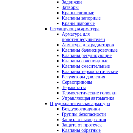
Задвижки
Затворы
Краны сливные
Клапаны запорные
Краны шаровые
Регулирующая арматура
Арматура для
полотенцесушителей
Арматура для радиаторов
Клапаны балансировочные
Клапаны регулирующие
Клапаны соленоидные
Клапаны смесительные
Клапаны термостатические
Регуляторы давления
Сервоприводы
Термостаты
Термостатические головки
Управляющая автоматика
Предохранительная арматура
Воздухоотводчики
Группы безопасности
Защита от замерзания
Защита от протечек
Клапаны обратные