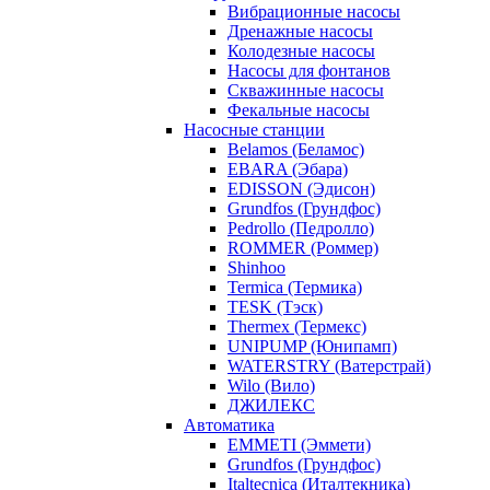
Вибрационные насосы
Дренажные насосы
Колодезные насосы
Насосы для фонтанов
Скважинные насосы
Фекальные насосы
Насосные станции
Belamos (Беламос)
EBARA (Эбара)
EDISSON (Эдисон)
Grundfos (Грундфос)
Pedrollo (Педролло)
ROMMER (Роммер)
Shinhoo
Termica (Термика)
TESK (Тэск)
Thermex (Термекс)
UNIPUMP (Юнипамп)
WATERSTRY (Ватерстрай)
Wilo (Вило)
ДЖИЛЕКС
Автоматика
EMMETI (Эммети)
Grundfos (Грундфос)
Italtecnica (Италтекника)