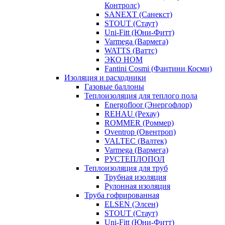
Контролс)
SANEXT (Санекст)
STOUT (Стаут)
Uni-Fitt (Юни-Фитт)
Varmega (Вармега)
WATTS (Ваттс)
ЭКО НОМ
Fantini Cosmi (Фантини Косми)
Изоляция и расходники
Газовые баллоны
Теплоизоляция для теплого пола
Energofloor (Энергофлор)
REHAU (Рехау)
ROMMER (Роммер)
Oventrop (Овентроп)
VALTEC (Валтек)
Varmega (Вармега)
РУСТЕПЛОПОЛ
Теплоизоляция для труб
Трубная изоляция
Рулонная изоляция
Труба гофрированная
ELSEN (Элсен)
STOUT (Стаут)
Uni-Fitt (Юни-Фитт)