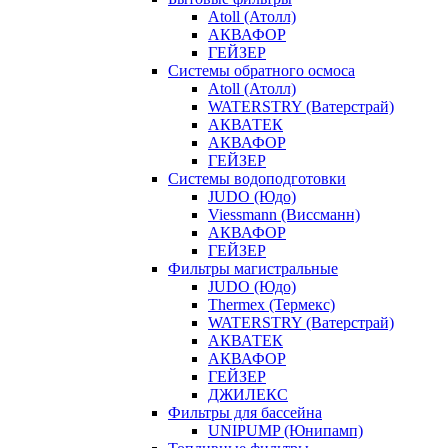
Atoll (Атолл)
АКВАФОР
ГЕЙЗЕР
Системы обратного осмоса
Atoll (Атолл)
WATERSTRY (Ватерстрай)
АКВАТЕК
АКВАФОР
ГЕЙЗЕР
Системы водоподготовки
JUDO (Юдо)
Viessmann (Виссманн)
АКВАФОР
ГЕЙЗЕР
Фильтры магистральные
JUDO (Юдо)
Thermex (Термекс)
WATERSTRY (Ватерстрай)
АКВАТЕК
АКВАФОР
ГЕЙЗЕР
ДЖИЛЕКС
Фильтры для бассейна
UNIPUMP (Юнипамп)