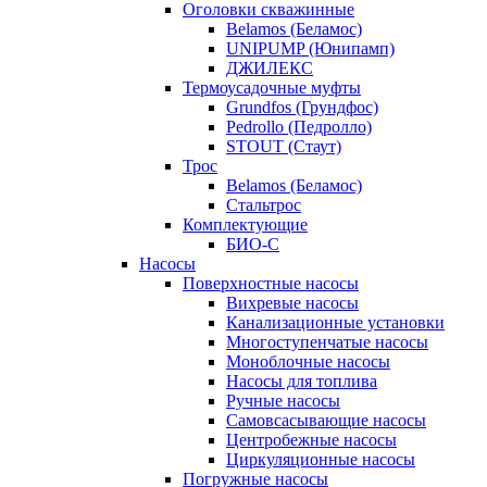
Оголовки скважинные
Belamos (Беламос)
UNIPUMP (Юнипамп)
ДЖИЛЕКС
Термоусадочные муфты
Grundfos (Грундфос)
Pedrollo (Педролло)
STOUT (Стаут)
Трос
Belamos (Беламос)
Стальтрос
Комплектующие
БИО-С
Насосы
Поверхностные насосы
Вихревые насосы
Канализационные установки
Многоступенчатые насосы
Моноблочные насосы
Насосы для топлива
Ручные насосы
Самовсасывающие насосы
Центробежные насосы
Циркуляционные насосы
Погружные насосы