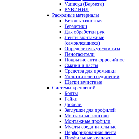
Varmega (Вармега)
РУВИНИЛ
Расходные материалы
Ветошь зачистная
Герметики
Для обработки рук
Ленты монтажные
(самоклеящиеся)
Определитель утечки газа
Пеногасители
Покрытие антикоррозийное
Смазки и пасты
Средства для промывки
Уплотнители соединений
Щетки зачистные
Системы креплений
Болты
Гайки
Дюбели
Заглушки для профилей
Монтажные консоли
Монтажные профили
Муфты соединительные
Перфорированная лента
Профильные крепежи