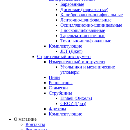
Барабанные
Дисковые (тарельчатые)
Калибровально-шлифовальные
Ленточно-шлифовальные
Осцилляционно-шпиндельные
Плоскошлифовальные
Тарельчато-ленточные
Точильно-шлифовальные
Комплектующие
JET (Джет)
Строительный инструмент
Измерительный инструмент
Угольники и механические
угломеры
Пилы
Реноваторы
Стамески
Струбцины
Einhell (Энхель)
GROZ (Гроз)
Фрезеры
Комплектующие
О магазине
Контакты
Реквизиты