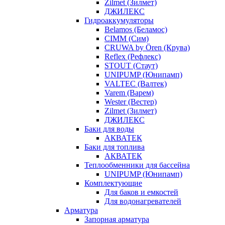
Zilmet (Зилмет)
ДЖИЛЕКС
Гидроаккумуляторы
Belamos (Беламос)
CIMM (Сим)
CRUWA by Ören (Крува)
Reflex (Рефлекс)
STOUT (Стаут)
UNIPUMP (Юнипамп)
VALTEC (Валтек)
Varem (Варем)
Wester (Вестер)
Zilmet (Зилмет)
ДЖИЛЕКС
Баки для воды
АКВАТЕК
Баки для топлива
АКВАТЕК
Теплообменники для бассейна
UNIPUMP (Юнипамп)
Комплектующие
Для баков и емкостей
Для водонагревателей
Арматура
Запорная арматура