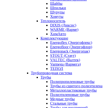
Шайбы
Шпильки
Шурупы
Хомуты
Теплоноситель
DIXIS (Диксис)
WARME (Варме)
ХимАвто
Комплектующие
Energoflex (Энергофлекс)
Energofloor (Энергофлор)
Energopack (Энергопак)
STOUT (Стаут)
VALTEC (Валтек)
Varmega (Вармега)
ТЕПОЛ
Трубопроводная система
Трубы
Полипропиленовые трубы
Трубы из сшитого полиэтилена
Металлопластиковые трубы
Полиэтиленовые трубы
Медные трубы
Стальные трубы
Трубы для внутренней