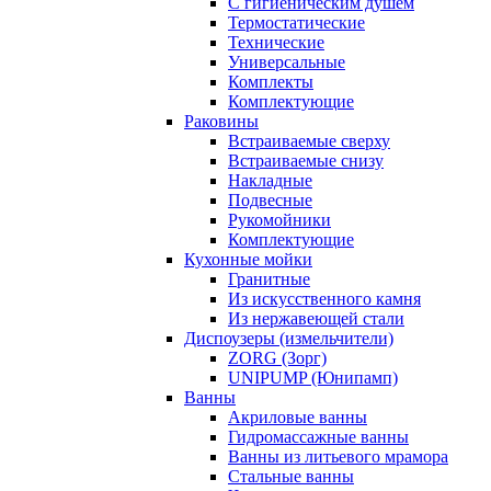
С гигиеническим душем
Термостатические
Технические
Универсальные
Комплекты
Комплектующие
Раковины
Встраиваемые сверху
Встраиваемые снизу
Накладные
Подвесные
Рукомойники
Комплектующие
Кухонные мойки
Гранитные
Из искусственного камня
Из нержавеющей стали
Диспоузеры (измельчители)
ZORG (Зорг)
UNIPUMP (Юнипамп)
Ванны
Акриловые ванны
Гидромассажные ванны
Ванны из литьевого мрамора
Стальные ванны