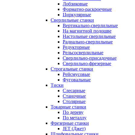
Лобзиковые
Форматно-раскроечные
Циркулярные
Сверлильные станки
Вертикально-сверлильные
На магнитной подошве
Настольные сверлильные
Радиально-сверлильные
Редукторные
Рельсосверлильные
Сверлильно-присадочные
Сверлильно-фрезерные
Строгальные станки
Рейсмусовые
Фуговальные
Тиски
Слесарные
Станочные
Столярные
Токарные станки
По дереву
По металлу
Фрезерные станки
JET (Джет)
Шлифовальные станки