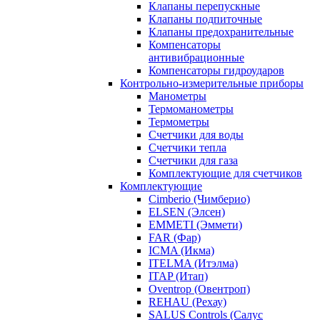
Клапаны перепускные
Клапаны подпиточные
Клапаны предохранительные
Компенсаторы
антивибрационные
Компенсаторы гидроударов
Контрольно-измерительные приборы
Манометры
Термоманометры
Термометры
Счетчики для воды
Счетчики тепла
Счетчики для газа
Комплектующие для счетчиков
Комплектующие
Cimberio (Чимберио)
ELSEN (Элсен)
EMMETI (Эммети)
FAR (Фар)
ICMA (Икма)
ITELMA (Итэлма)
ITAP (Итап)
Oventrop (Овентроп)
REHAU (Рехау)
SALUS Controls (Салус