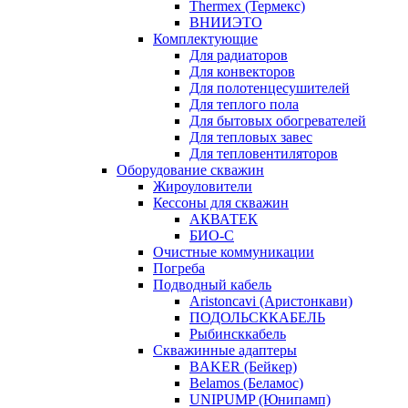
Thermex (Термекс)
ВНИИЭТО
Комплектующие
Для радиаторов
Для конвекторов
Для полотенцесушителей
Для теплого пола
Для бытовых обогревателей
Для тепловых завес
Для тепловентиляторов
Оборудование скважин
Жироуловители
Кессоны для скважин
АКВАТЕК
БИО-С
Очистные коммуникации
Погреба
Подводный кабель
Aristoncavi (Аристонкави)
ПОДОЛЬСККАБЕЛЬ
Рыбинсккабель
Скважинные адаптеры
BAKER (Бейкер)
Belamos (Беламос)
UNIPUMP (Юнипамп)