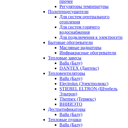
прочее
Регуляторы температуры
Полотенцесушители
Для систем центрального
отопления
Для систем горячего
водоснабжения
Для подключения к электросети
Бытовые обогреватели
Масляные радиаторы
Инфракрасные обогреватели
Тепловые завесы
Ballu (Балу)
DANTEX (Дантекс)
Тепловентиляторы
Ballu (Балу)
Electrolux (Электролюкс)
STIEBEL ELTRON (Штибель
Эльтрон)
Thermex (Термекс)
ВНИИЭТО
Дестратификаторы
Ballu (Балу)
Тепловые пушки
Ballu (Балу)