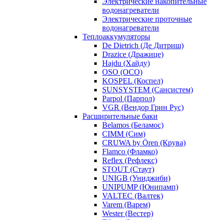
Электрические накопительные
водонагреватели
Электрические проточные
водонагреватели
Теплоаккумуляторы
De Dietrich (Де Дитриш)
Drazice (Дражице)
Hajdu (Хайду)
OSO (ОСО)
KOSPEL (Коспел)
SUNSYSTEM (Сансистем)
Parpol (Парпол)
VGR (Вендор Грин Рус)
Расширительные баки
Belamos (Беламос)
CIMM (Сим)
CRUWA by Ören (Крува)
Flamco (Фламко)
Reflex (Рефлекс)
STOUT (Стаут)
UNIGB (Униджиби)
UNIPUMP (Юнипамп)
VALTEC (Валтек)
Varem (Варем)
Wester (Вестер)