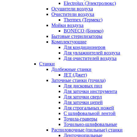
Electrolux (Электролюкс)
Осушители воздуха
Очистители воздуха
Thermex (Термекс)
Мойки воздуха
BONECO (Бонеко)
Бытовые стерилизаторы
Комплектующие
Для кондиционеров
Для увлажнителей воздуха
Для очистителей воздуха
Станки
Долбежные станки
JET (Джет)
Заточные станки (точила)
Для дисковых пил
Для заточки инструмента
Для заточки сверл
Для заточки цепей
Для строгальных ножей
С шлифовальной лентой
Точила-граверы
Точильно-шлифовальные
Распиловочные (пильные) станки
Ленточнопильные