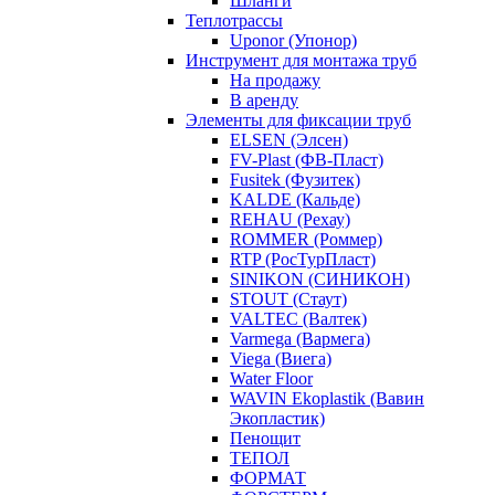
Шланги
Теплотрассы
Uponor (Упонор)
Инструмент для монтажа труб
На продажу
В аренду
Элементы для фиксации труб
ELSEN (Элсен)
FV-Plast (ФВ-Пласт)
Fusitek (Фузитек)
KALDE (Кальде)
REHAU (Рехау)
ROMMER (Роммер)
RTP (РосТурПласт)
SINIKON (СИНИКОН)
STOUT (Стаут)
VALTEC (Валтек)
Varmega (Вармега)
Viega (Виега)
Water Floor
WAVIN Ekoplastik (Вавин
Экопластик)
Пенощит
ТЕПОЛ
ФОРМАТ