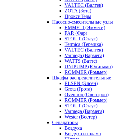
VALTEC (Валтек)
ZOTA (Зота)
ПроксиТерм
Насосно-смесительные узлы
EMMETI (Эммети)
FAR (Фар)
STOUT (Стаут)
Termica (Термика)
VALTEC (Валтек)
Varmega (Вармега)
WATTS (Ваттс)
UNIPUMP (Юнипамп)
ROMMER (Роммер)
Шкафы распределительные
ELSEN (Элсен)
Grota (Грота)
Oventrop (Овентроп)
ROMMER (Роммер)
STOUT (Стаут)
Varmega (Вармега)
Wester (Вестер)
Сепараторы
Воздуха
Воздуха и шлама