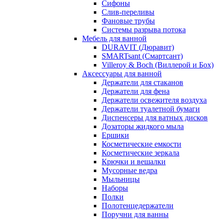
Сифоны
Слив-переливы
Фановые трубы
Системы разрыва потока
Мебель для ванной
DURAVIT (Дюравит)
SMARTsant (Смартсант)
Villeroy & Boch (Виллерой и Бох)
Аксессуары для ванной
Держатели для стаканов
Держатели для фена
Держатели освежителя воздуха
Держатели туалетной бумаги
Диспенсеры для ватных дисков
Дозаторы жидкого мыла
Ершики
Косметические емкости
Косметические зеркала
Крючки и вешалки
Мусорные ведра
Мыльницы
Наборы
Полки
Полотенцедержатели
Поручни для ванны