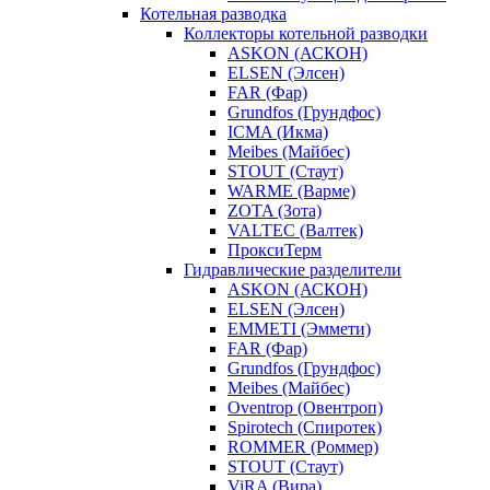
Котельная разводка
Коллекторы котельной разводки
ASKON (АСКОН)
ELSEN (Элсен)
FAR (Фар)
Grundfos (Грундфос)
ICMA (Икма)
Meibes (Майбес)
STOUT (Стаут)
WARME (Варме)
ZOTA (Зота)
VALTEC (Валтек)
ПроксиТерм
Гидравлические разделители
ASKON (АСКОН)
ELSEN (Элсен)
EMMETI (Эммети)
FAR (Фар)
Grundfos (Грундфос)
Meibes (Майбес)
Oventrop (Овентроп)
Spirotech (Спиротек)
ROMMER (Роммер)
STOUT (Стаут)
ViRA (Вира)