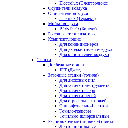
Electrolux (Электролюкс)
Осушители воздуха
Очистители воздуха
Thermex (Термекс)
Мойки воздуха
BONECO (Бонеко)
Бытовые стерилизаторы
Комплектующие
Для кондиционеров
Для увлажнителей воздуха
Для очистителей воздуха
Станки
Долбежные станки
JET (Джет)
Заточные станки (точила)
Для дисковых пил
Для заточки инструмента
Для заточки сверл
Для заточки цепей
Для строгальных ножей
С шлифовальной лентой
Точила-граверы
Точильно-шлифовальные
Распиловочные (пильные) станки
Ленточнопильные