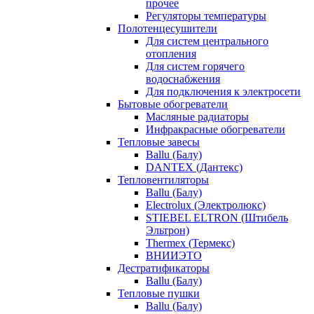
прочее
Регуляторы температуры
Полотенцесушители
Для систем центрального
отопления
Для систем горячего
водоснабжения
Для подключения к электросети
Бытовые обогреватели
Масляные радиаторы
Инфракрасные обогреватели
Тепловые завесы
Ballu (Балу)
DANTEX (Дантекс)
Тепловентиляторы
Ballu (Балу)
Electrolux (Электролюкс)
STIEBEL ELTRON (Штибель
Эльтрон)
Thermex (Термекс)
ВНИИЭТО
Дестратификаторы
Ballu (Балу)
Тепловые пушки
Ballu (Балу)