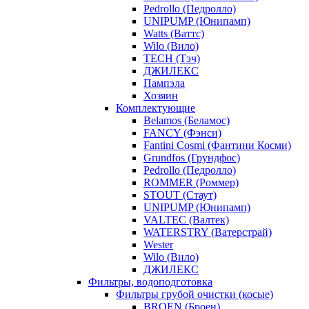
Pedrollo (Педролло)
UNIPUMP (Юнипамп)
Watts (Ваттс)
Wilo (Вило)
TECH (Тэч)
ДЖИЛЕКС
Пампэла
Хозяин
Комплектующие
Belamos (Беламос)
FANCY (Фэнси)
Fantini Cosmi (Фантини Косми)
Grundfos (Грундфос)
Pedrollo (Педролло)
ROMMER (Роммер)
STOUT (Стаут)
UNIPUMP (Юнипамп)
VALTEC (Валтек)
WATERSTRY (Ватерстрай)
Wester
Wilo (Вило)
ДЖИЛЕКС
Фильтры, водоподготовка
Фильтры грубой очистки (косые)
BROEN (Броен)