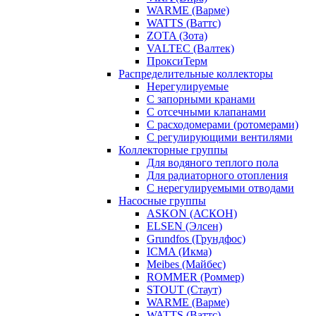
WARME (Варме)
WATTS (Ваттс)
ZOTA (Зота)
VALTEC (Валтек)
ПроксиТерм
Распределительные коллекторы
Нерегулируемые
С запорными кранами
С отсечными клапанами
С расходомерами (ротомерами)
С регулирующими вентилями
Коллекторные группы
Для водяного теплого пола
Для радиаторного отопления
С нерегулируемыми отводами
Насосные группы
ASKON (АСКОН)
ELSEN (Элсен)
Grundfos (Грундфос)
ICMA (Икма)
Meibes (Майбес)
ROMMER (Роммер)
STOUT (Стаут)
WARME (Варме)
WATTS (Ваттс)