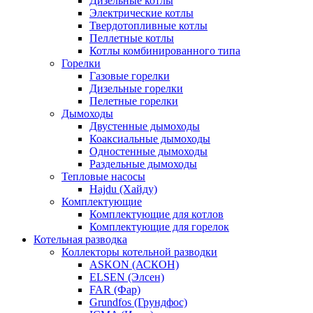
Дизельные котлы
Электрические котлы
Твердотопливные котлы
Пеллетные котлы
Котлы комбинированного типа
Горелки
Газовые горелки
Дизельные горелки
Пелетные горелки
Дымоходы
Двустенные дымоходы
Коаксиальные дымоходы
Одностенные дымоходы
Раздельные дымоходы
Тепловые насосы
Hajdu (Хайду)
Комплектующие
Комплектующие для котлов
Комплектующие для горелок
Котельная разводка
Коллекторы котельной разводки
ASKON (АСКОН)
ELSEN (Элсен)
FAR (Фар)
Grundfos (Грундфос)