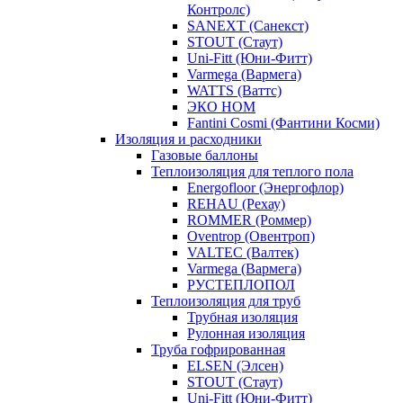
Контролс)
SANEXT (Санекст)
STOUT (Стаут)
Uni-Fitt (Юни-Фитт)
Varmega (Вармега)
WATTS (Ваттс)
ЭКО НОМ
Fantini Cosmi (Фантини Косми)
Изоляция и расходники
Газовые баллоны
Теплоизоляция для теплого пола
Energofloor (Энергофлор)
REHAU (Рехау)
ROMMER (Роммер)
Oventrop (Овентроп)
VALTEC (Валтек)
Varmega (Вармега)
РУСТЕПЛОПОЛ
Теплоизоляция для труб
Трубная изоляция
Рулонная изоляция
Труба гофрированная
ELSEN (Элсен)
STOUT (Стаут)
Uni-Fitt (Юни-Фитт)