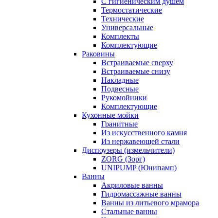
С гигиеническим душем
Термостатические
Технические
Универсальные
Комплекты
Комплектующие
Раковины
Встраиваемые сверху
Встраиваемые снизу
Накладные
Подвесные
Рукомойники
Комплектующие
Кухонные мойки
Гранитные
Из искусственного камня
Из нержавеющей стали
Диспоузеры (измельчители)
ZORG (Зорг)
UNIPUMP (Юнипамп)
Ванны
Акриловые ванны
Гидромассажные ванны
Ванны из литьевого мрамора
Стальные ванны