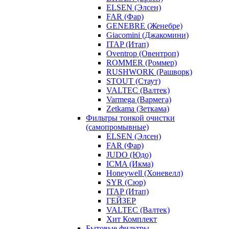
ELSEN (Элсен)
FAR (Фар)
GENEBRE (Женебре)
Giacomini (Джакомини)
ITAP (Итап)
Oventrop (Овентроп)
ROMMER (Роммер)
RUSHWORK (Рашворк)
STOUT (Стаут)
VALTEC (Валтек)
Varmega (Вармега)
Zetkama (Зеткама)
Фильтры тонкой очистки
(самопромывные)
ELSEN (Элсен)
FAR (Фар)
JUDO (Юдо)
ICMA (Икма)
Honeywell (Хоневелл)
SYR (Сюр)
ITAP (Итап)
ГЕЙЗЕР
VALTEC (Валтек)
Хит Комплект
Бытовые фильтры