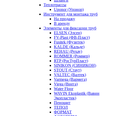
Шланги
Теплотрассы
Uponor (Упонор)
Инструмент для монтажа труб
На продажу
В аренду
Элементы для фиксации труб
ELSEN (Элсен)
FV-Plast (ФВ-Пласт)
Fusitek (Фузитек)
KALDE (Кальде)
REHAU (Рехау)
ROMMER (Роммер)
RTP (РосТурПласт)
SINIKON (СИНИКОН)
STOUT (Стаут)
VALTEC (Валтек)
Varmega (Вармега)
Viega (Виега)
Water Floor
WAVIN Ekoplastik (Вавин
Экопластик)
Пенощит
ТЕПОЛ
ФОРМАТ