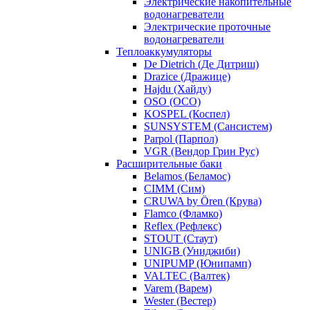
Электрические накопительные
водонагреватели
Электрические проточные
водонагреватели
Теплоаккумуляторы
De Dietrich (Де Дитриш)
Drazice (Дражице)
Hajdu (Хайду)
OSO (ОСО)
KOSPEL (Коспел)
SUNSYSTEM (Сансистем)
Parpol (Парпол)
VGR (Вендор Грин Рус)
Расширительные баки
Belamos (Беламос)
CIMM (Сим)
CRUWA by Ören (Крува)
Flamco (Фламко)
Reflex (Рефлекс)
STOUT (Стаут)
UNIGB (Униджиби)
UNIPUMP (Юнипамп)
VALTEC (Валтек)
Varem (Варем)
Wester (Вестер)