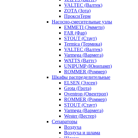
VALTEC (Валтек)
ZOTA (Зота)
ПроксиТерм
Насосно-смесительные узлы
EMMETI (Эммети)
FAR (Фар)
STOUT (Стаут)
Termica (Термика)
VALTEC (Валтек)
Varmega (Вармега)
WATTS (Ваттс)
UNIPUMP (Юнипамп)
ROMMER (Роммер)
Шкафы распределительные
ELSEN (Элсен)
Grota (Грота)
Oventrop (Овентроп)
ROMMER (Роммер)
STOUT (Стаут)
Varmega (Вармега)
Wester (Вестер)
Сепараторы
Воздуха
Воздуха и шлама