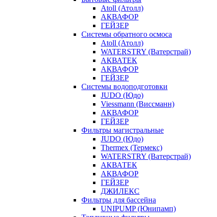
Atoll (Атолл)
АКВАФОР
ГЕЙЗЕР
Системы обратного осмоса
Atoll (Атолл)
WATERSTRY (Ватерстрай)
АКВАТЕК
АКВАФОР
ГЕЙЗЕР
Системы водоподготовки
JUDO (Юдо)
Viessmann (Виссманн)
АКВАФОР
ГЕЙЗЕР
Фильтры магистральные
JUDO (Юдо)
Thermex (Термекс)
WATERSTRY (Ватерстрай)
АКВАТЕК
АКВАФОР
ГЕЙЗЕР
ДЖИЛЕКС
Фильтры для бассейна
UNIPUMP (Юнипамп)