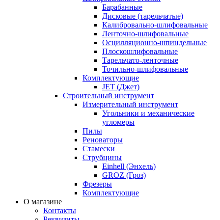
Барабанные
Дисковые (тарельчатые)
Калибровально-шлифовальные
Ленточно-шлифовальные
Осцилляционно-шпиндельные
Плоскошлифовальные
Тарельчато-ленточные
Точильно-шлифовальные
Комплектующие
JET (Джет)
Строительный инструмент
Измерительный инструмент
Угольники и механические
угломеры
Пилы
Реноваторы
Стамески
Струбцины
Einhell (Энхель)
GROZ (Гроз)
Фрезеры
Комплектующие
О магазине
Контакты
Реквизиты