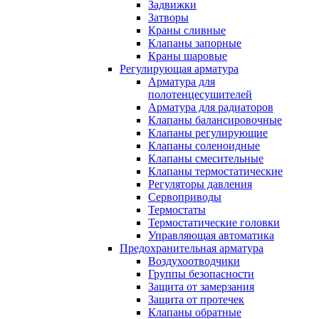
Задвижки
Затворы
Краны сливные
Клапаны запорные
Краны шаровые
Регулирующая арматура
Арматура для
полотенцесушителей
Арматура для радиаторов
Клапаны балансировочные
Клапаны регулирующие
Клапаны соленоидные
Клапаны смесительные
Клапаны термостатические
Регуляторы давления
Сервоприводы
Термостаты
Термостатические головки
Управляющая автоматика
Предохранительная арматура
Воздухоотводчики
Группы безопасности
Защита от замерзания
Защита от протечек
Клапаны обратные