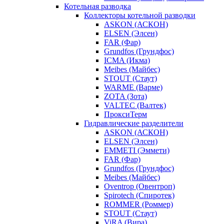
Котельная разводка
Коллекторы котельной разводки
ASKON (АСКОН)
ELSEN (Элсен)
FAR (Фар)
Grundfos (Грундфос)
ICMA (Икма)
Meibes (Майбес)
STOUT (Стаут)
WARME (Варме)
ZOTA (Зота)
VALTEC (Валтек)
ПроксиТерм
Гидравлические разделители
ASKON (АСКОН)
ELSEN (Элсен)
EMMETI (Эммети)
FAR (Фар)
Grundfos (Грундфос)
Meibes (Майбес)
Oventrop (Овентроп)
Spirotech (Спиротек)
ROMMER (Роммер)
STOUT (Стаут)
ViRA (Вира)