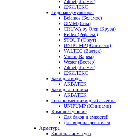
Zilmet (Зилмет)
ДЖИЛЕКС
Гидроаккумуляторы
Belamos (Беламос)
CIMM (Сим)
CRUWA by Ören (Крува)
Reflex (Рефлекс)
STOUT (Стаут)
UNIPUMP (Юнипамп)
VALTEC (Валтек)
Varem (Варем)
Wester (Вестер)
Zilmet (Зилмет)
ДЖИЛЕКС
Баки для воды
АКВАТЕК
Баки для топлива
АКВАТЕК
Теплообменники для бассейна
UNIPUMP (Юнипамп)
Комплектующие
Для баков и емкостей
Для водонагревателей
Арматура
Запорная арматура