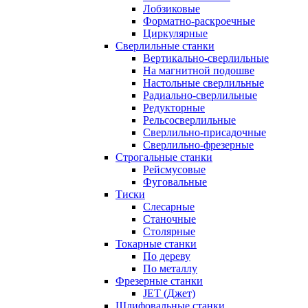
Лобзиковые
Форматно-раскроечные
Циркулярные
Сверлильные станки
Вертикально-сверлильные
На магнитной подошве
Настольные сверлильные
Радиально-сверлильные
Редукторные
Рельсосверлильные
Сверлильно-присадочные
Сверлильно-фрезерные
Строгальные станки
Рейсмусовые
Фуговальные
Тиски
Слесарные
Станочные
Столярные
Токарные станки
По дереву
По металлу
Фрезерные станки
JET (Джет)
Шлифовальные станки