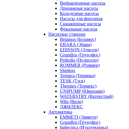
Вибрационные насосы
Дренажные насосы
Колодезные насосы
Насосы для фонтанов
Скважинные насосы
Фекальные насосы
Насосные станции
Belamos (Беламос)
EBARA (Эбара)
EDISSON (Эдисон)
Grundfos (Грундфос)
Pedrollo (Педролло)
ROMMER (Роммер)
Shinhoo
Termica (Термика)
TESK (Тэск)
Thermex (Термекс)
UNIPUMP (Юнипамп)
WATERSTRY (Ватерстрай)
Wilo (Вило)
ДЖИЛЕКС
Автоматика
EMMETI (Эммети)
Grundfos (Грундфос)
Italtecnica (Италтекника)