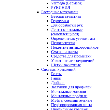
Varmega (Вармега)
РУВИНИЛ
Расходные материалы
Ветошь зачистная
Герметики
Для обработки рук
Ленты монтажные
(самоклеящиеся)
Определитель утечки газа
Пеногасители
Покрытие антикоррозийное
Смазки и пасты
Средства для промывки
Уплотнители соединений
Щетки зачистные
Системы креплений
Болты
Гайки
Дюбели
Заглушки для профилей
Монтажные консоли
Монтажные профили
Муфты соединительные
Перфорированная лента
Профильные крепежи