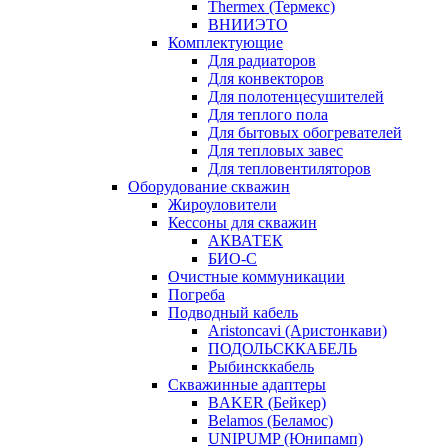
Thermex (Термекс)
ВНИИЭТО
Комплектующие
Для радиаторов
Для конвекторов
Для полотенцесушителей
Для теплого пола
Для бытовых обогревателей
Для тепловых завес
Для тепловентиляторов
Оборудование скважин
Жироуловители
Кессоны для скважин
АКВАТЕК
БИО-С
Очистные коммуникации
Погреба
Подводный кабель
Aristoncavi (Аристонкави)
ПОДОЛЬСККАБЕЛЬ
Рыбинсккабель
Скважинные адаптеры
BAKER (Бейкер)
Belamos (Беламос)
UNIPUMP (Юнипамп)