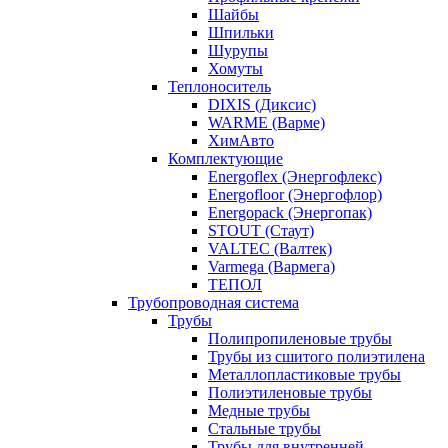
Шайбы
Шпильки
Шурупы
Хомуты
Теплоноситель
DIXIS (Диксис)
WARME (Варме)
ХимАвто
Комплектующие
Energoflex (Энергофлекс)
Energofloor (Энергофлор)
Energopack (Энергопак)
STOUT (Стаут)
VALTEC (Валтек)
Varmega (Вармега)
ТЕПОЛ
Трубопроводная система
Трубы
Полипропиленовые трубы
Трубы из сшитого полиэтилена
Металлопластиковые трубы
Полиэтиленовые трубы
Медные трубы
Стальные трубы
Трубы для внутренней