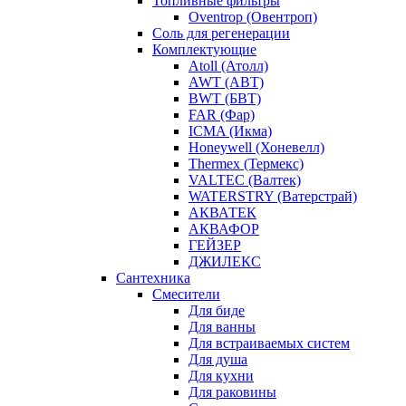
Топливные фильтры
Oventrop (Овентроп)
Соль для регенерации
Комплектующие
Atoll (Атолл)
AWT (АВТ)
BWT (БВТ)
FAR (Фар)
ICMA (Икма)
Honeywell (Хоневелл)
Thermex (Термекс)
VALTEC (Валтек)
WATERSTRY (Ватерстрай)
АКВАТЕК
АКВАФОР
ГЕЙЗЕР
ДЖИЛЕКС
Сантехника
Смесители
Для биде
Для ванны
Для встраиваемых систем
Для душа
Для кухни
Для раковины