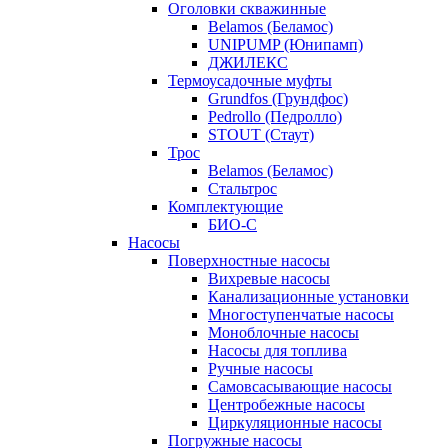
Оголовки скважинные
Belamos (Беламос)
UNIPUMP (Юнипамп)
ДЖИЛЕКС
Термоусадочные муфты
Grundfos (Грундфос)
Pedrollo (Педролло)
STOUT (Стаут)
Трос
Belamos (Беламос)
Стальтрос
Комплектующие
БИО-С
Насосы
Поверхностные насосы
Вихревые насосы
Канализационные установки
Многоступенчатые насосы
Моноблочные насосы
Насосы для топлива
Ручные насосы
Самовсасывающие насосы
Центробежные насосы
Циркуляционные насосы
Погружные насосы