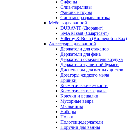
Сифоны
Слив-переливы
Фановые трубы
Системы разрыва потока
Мебель для ванной
DURAVIT (Дюравит)
SMARTsant (Смартсант)
Villeroy & Boch (Виллерой и Бох)
Аксессуары для ванной
Держатели для стаканов
Держатели для фена
Держатели освежителя воздуха
Держатели туалетной бумаги
Диспенсеры для ватных дисков
Дозаторы жидкого мыла
Ершики
Косметические емкости
Косметические зеркала
Крючки и вешалки
Мусорные ведра
Мыльницы
Наборы
Полки
Полотенцедержатели
Поручни для ванны