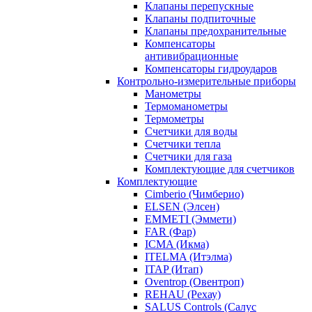
Клапаны перепускные
Клапаны подпиточные
Клапаны предохранительные
Компенсаторы
антивибрационные
Компенсаторы гидроударов
Контрольно-измерительные приборы
Манометры
Термоманометры
Термометры
Счетчики для воды
Счетчики тепла
Счетчики для газа
Комплектующие для счетчиков
Комплектующие
Cimberio (Чимберио)
ELSEN (Элсен)
EMMETI (Эммети)
FAR (Фар)
ICMA (Икма)
ITELMA (Итэлма)
ITAP (Итап)
Oventrop (Овентроп)
REHAU (Рехау)
SALUS Controls (Салус