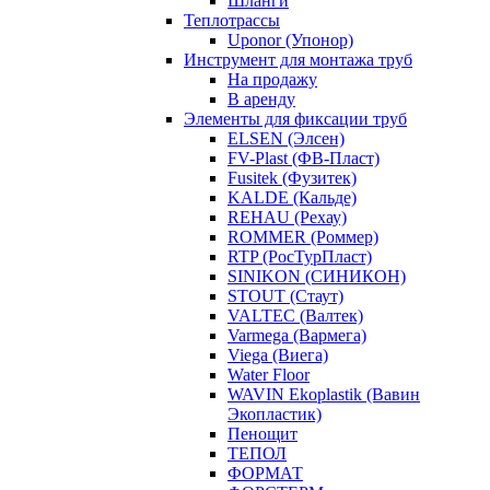
Шланги
Теплотрассы
Uponor (Упонор)
Инструмент для монтажа труб
На продажу
В аренду
Элементы для фиксации труб
ELSEN (Элсен)
FV-Plast (ФВ-Пласт)
Fusitek (Фузитек)
KALDE (Кальде)
REHAU (Рехау)
ROMMER (Роммер)
RTP (РосТурПласт)
SINIKON (СИНИКОН)
STOUT (Стаут)
VALTEC (Валтек)
Varmega (Вармега)
Viega (Виега)
Water Floor
WAVIN Ekoplastik (Вавин
Экопластик)
Пенощит
ТЕПОЛ
ФОРМАТ