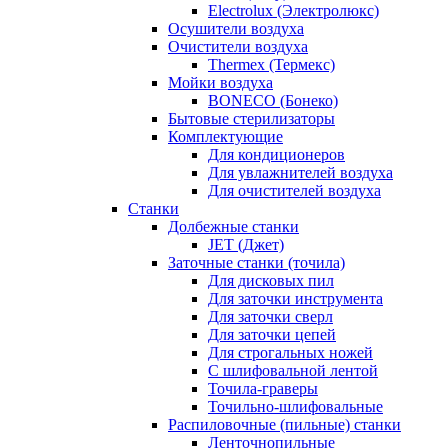
Electrolux (Электролюкс)
Осушители воздуха
Очистители воздуха
Thermex (Термекс)
Мойки воздуха
BONECO (Бонеко)
Бытовые стерилизаторы
Комплектующие
Для кондиционеров
Для увлажнителей воздуха
Для очистителей воздуха
Станки
Долбежные станки
JET (Джет)
Заточные станки (точила)
Для дисковых пил
Для заточки инструмента
Для заточки сверл
Для заточки цепей
Для строгальных ножей
С шлифовальной лентой
Точила-граверы
Точильно-шлифовальные
Распиловочные (пильные) станки
Ленточнопильные