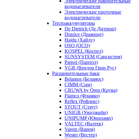
Электрические накопительные
водонагреватели
Электрические проточные
водонагреватели
Теплоаккумуляторы
De Dietrich (Де Дитриш)
Drazice (Дражице)
Hajdu (Хайду)
OSO (ОСО)
KOSPEL (Коспел)
SUNSYSTEM (Сансистем)
Parpol (Парпол)
VGR (Вендор Грин Рус)
Расширительные баки
Belamos (Беламос)
CIMM (Сим)
CRUWA by Ören (Крува)
Flamco (Фламко)
Reflex (Рефлекс)
STOUT (Стаут)
UNIGB (Униджиби)
UNIPUMP (Юнипамп)
VALTEC (Валтек)
Varem (Варем)
Wester (Вестер)