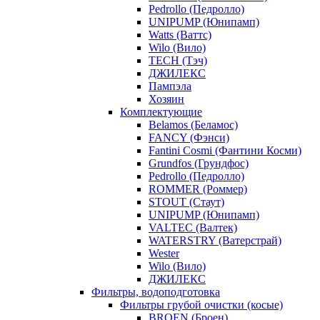
Pedrollo (Педролло)
UNIPUMP (Юнипамп)
Watts (Ваттс)
Wilo (Вило)
TECH (Тэч)
ДЖИЛЕКС
Пампэла
Хозяин
Комплектующие
Belamos (Беламос)
FANCY (Фэнси)
Fantini Cosmi (Фантини Косми)
Grundfos (Грундфос)
Pedrollo (Педролло)
ROMMER (Роммер)
STOUT (Стаут)
UNIPUMP (Юнипамп)
VALTEC (Валтек)
WATERSTRY (Ватерстрай)
Wester
Wilo (Вило)
ДЖИЛЕКС
Фильтры, водоподготовка
Фильтры грубой очистки (косые)
BROEN (Броен)