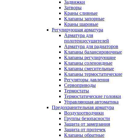
Задвижки
Затворы
Краны сливные
Клапаны запорные
Краны шаровые
Регулирующая арматура
Арматура для
полотенцесушителей
Арматура для радиаторов
Клапаны балансировочные
Клапаны регулирующие
Клапаны соленоидные
Клапаны смесительные
Клапаны термостатические
Регуляторы давления
Сервоприводы
Термостаты
Термостатические головки
Управляющая автоматика
Предохранительная арматура
Воздухоотводчики
Группы безопасности
Защита от замерзания
Защита от протечек
Клапаны обратные