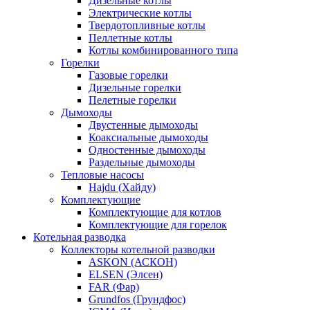
Дизельные котлы
Электрические котлы
Твердотопливные котлы
Пеллетные котлы
Котлы комбинированного типа
Горелки
Газовые горелки
Дизельные горелки
Пелетные горелки
Дымоходы
Двустенные дымоходы
Коаксиальные дымоходы
Одностенные дымоходы
Раздельные дымоходы
Тепловые насосы
Hajdu (Хайду)
Комплектующие
Комплектующие для котлов
Комплектующие для горелок
Котельная разводка
Коллекторы котельной разводки
ASKON (АСКОН)
ELSEN (Элсен)
FAR (Фар)
Grundfos (Грундфос)