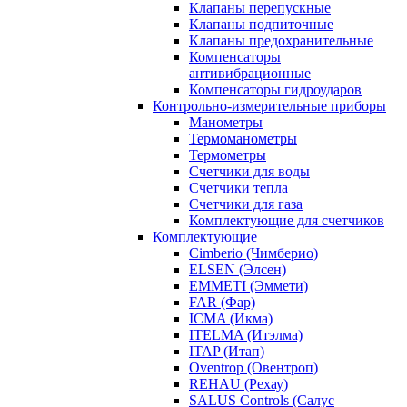
Клапаны перепускные
Клапаны подпиточные
Клапаны предохранительные
Компенсаторы
антивибрационные
Компенсаторы гидроударов
Контрольно-измерительные приборы
Манометры
Термоманометры
Термометры
Счетчики для воды
Счетчики тепла
Счетчики для газа
Комплектующие для счетчиков
Комплектующие
Cimberio (Чимберио)
ELSEN (Элсен)
EMMETI (Эммети)
FAR (Фар)
ICMA (Икма)
ITELMA (Итэлма)
ITAP (Итап)
Oventrop (Овентроп)
REHAU (Рехау)
SALUS Controls (Салус