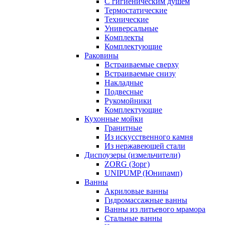
С гигиеническим душем
Термостатические
Технические
Универсальные
Комплекты
Комплектующие
Раковины
Встраиваемые сверху
Встраиваемые снизу
Накладные
Подвесные
Рукомойники
Комплектующие
Кухонные мойки
Гранитные
Из искусственного камня
Из нержавеющей стали
Диспоузеры (измельчители)
ZORG (Зорг)
UNIPUMP (Юнипамп)
Ванны
Акриловые ванны
Гидромассажные ванны
Ванны из литьевого мрамора
Стальные ванны