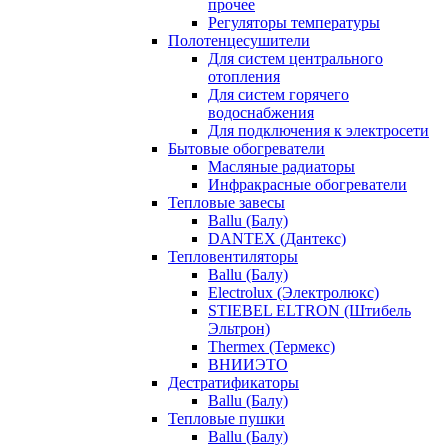
прочее
Регуляторы температуры
Полотенцесушители
Для систем центрального
отопления
Для систем горячего
водоснабжения
Для подключения к электросети
Бытовые обогреватели
Масляные радиаторы
Инфракрасные обогреватели
Тепловые завесы
Ballu (Балу)
DANTEX (Дантекс)
Тепловентиляторы
Ballu (Балу)
Electrolux (Электролюкс)
STIEBEL ELTRON (Штибель
Эльтрон)
Thermex (Термекс)
ВНИИЭТО
Дестратификаторы
Ballu (Балу)
Тепловые пушки
Ballu (Балу)