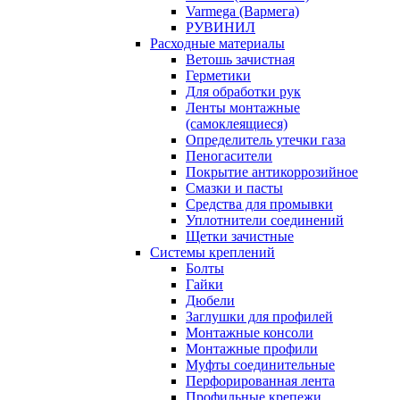
Varmega (Вармега)
РУВИНИЛ
Расходные материалы
Ветошь зачистная
Герметики
Для обработки рук
Ленты монтажные
(самоклеящиеся)
Определитель утечки газа
Пеногасители
Покрытие антикоррозийное
Смазки и пасты
Средства для промывки
Уплотнители соединений
Щетки зачистные
Системы креплений
Болты
Гайки
Дюбели
Заглушки для профилей
Монтажные консоли
Монтажные профили
Муфты соединительные
Перфорированная лента
Профильные крепежи