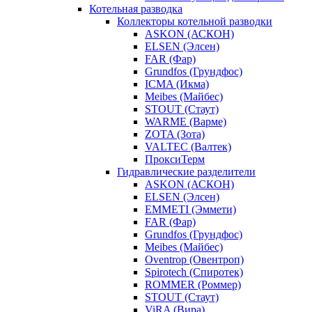
Котельная разводка
Коллекторы котельной разводки
ASKON (АСКОН)
ELSEN (Элсен)
FAR (Фар)
Grundfos (Грундфос)
ICMA (Икма)
Meibes (Майбес)
STOUT (Стаут)
WARME (Варме)
ZOTA (Зота)
VALTEC (Валтек)
ПроксиТерм
Гидравлические разделители
ASKON (АСКОН)
ELSEN (Элсен)
EMMETI (Эммети)
FAR (Фар)
Grundfos (Грундфос)
Meibes (Майбес)
Oventrop (Овентроп)
Spirotech (Спиротек)
ROMMER (Роммер)
STOUT (Стаут)
ViRA (Вира)