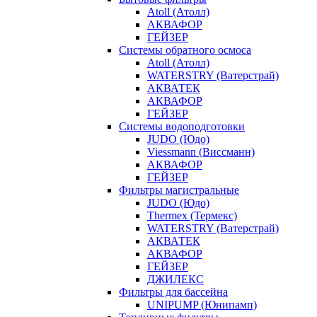
Atoll (Атолл)
АКВАФОР
ГЕЙЗЕР
Системы обратного осмоса
Atoll (Атолл)
WATERSTRY (Ватерстрай)
АКВАТЕК
АКВАФОР
ГЕЙЗЕР
Системы водоподготовки
JUDO (Юдо)
Viessmann (Виссманн)
АКВАФОР
ГЕЙЗЕР
Фильтры магистральные
JUDO (Юдо)
Thermex (Термекс)
WATERSTRY (Ватерстрай)
АКВАТЕК
АКВАФОР
ГЕЙЗЕР
ДЖИЛЕКС
Фильтры для бассейна
UNIPUMP (Юнипамп)