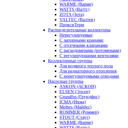
WARME (Варме)
WATTS (Ваттс)
ZOTA (Зота)
VALTEC (Валтек)
ПроксиТерм
Распределительные коллекторы
Нерегулируемые
С запорными кранами
С отсечными клапанами
С расходомерами (ротомерами)
С регулирующими вентилями
Коллекторные группы
Для водяного теплого пола
Для радиаторного отопления
С нерегулируемыми отводами
Насосные группы
ASKON (АСКОН)
ELSEN (Элсен)
Grundfos (Грундфос)
ICMA (Икма)
Meibes (Майбес)
ROMMER (Роммер)
STOUT (Стаут)
WARME (Варме)
WATTS (Ваттс)