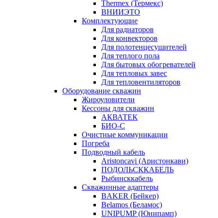
Thermex (Термекс)
ВНИИЭТО
Комплектующие
Для радиаторов
Для конвекторов
Для полотенцесушителей
Для теплого пола
Для бытовых обогревателей
Для тепловых завес
Для тепловентиляторов
Оборудование скважин
Жироуловители
Кессоны для скважин
АКВАТЕК
БИО-С
Очистные коммуникации
Погреба
Подводный кабель
Aristoncavi (Аристонкави)
ПОДОЛЬСККАБЕЛЬ
Рыбинсккабель
Скважинные адаптеры
BAKER (Бейкер)
Belamos (Беламос)
UNIPUMP (Юнипамп)