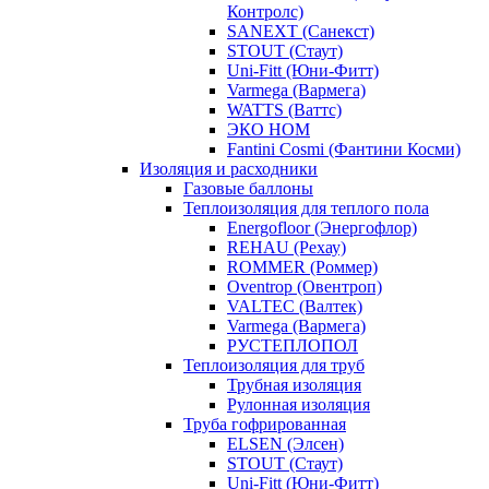
Контролс)
SANEXT (Санекст)
STOUT (Стаут)
Uni-Fitt (Юни-Фитт)
Varmega (Вармега)
WATTS (Ваттс)
ЭКО НОМ
Fantini Cosmi (Фантини Косми)
Изоляция и расходники
Газовые баллоны
Теплоизоляция для теплого пола
Energofloor (Энергофлор)
REHAU (Рехау)
ROMMER (Роммер)
Oventrop (Овентроп)
VALTEC (Валтек)
Varmega (Вармега)
РУСТЕПЛОПОЛ
Теплоизоляция для труб
Трубная изоляция
Рулонная изоляция
Труба гофрированная
ELSEN (Элсен)
STOUT (Стаут)
Uni-Fitt (Юни-Фитт)