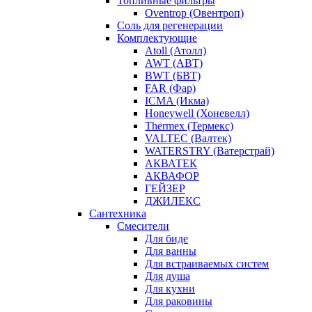
Топливные фильтры
Oventrop (Овентроп)
Соль для регенерации
Комплектующие
Atoll (Атолл)
AWT (АВТ)
BWT (БВТ)
FAR (Фар)
ICMA (Икма)
Honeywell (Хоневелл)
Thermex (Термекс)
VALTEC (Валтек)
WATERSTRY (Ватерстрай)
АКВАТЕК
АКВАФОР
ГЕЙЗЕР
ДЖИЛЕКС
Сантехника
Смесители
Для биде
Для ванны
Для встраиваемых систем
Для душа
Для кухни
Для раковины