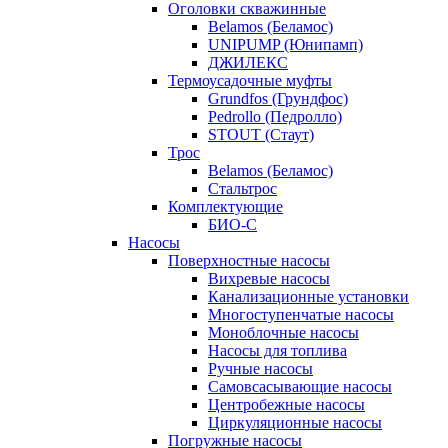
Оголовки скважинные
Belamos (Беламос)
UNIPUMP (Юнипамп)
ДЖИЛЕКС
Термоусадочные муфты
Grundfos (Грундфос)
Pedrollo (Педролло)
STOUT (Стаут)
Трос
Belamos (Беламос)
Стальтрос
Комплектующие
БИО-С
Насосы
Поверхностные насосы
Вихревые насосы
Канализационные установки
Многоступенчатые насосы
Моноблочные насосы
Насосы для топлива
Ручные насосы
Самовсасывающие насосы
Центробежные насосы
Циркуляционные насосы
Погружные насосы