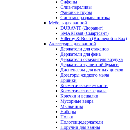
Сифоны
Слив-переливы
Фановые трубы
Системы разрыва потока
Мебель для ванной
DURAVIT (Дюравит)
SMARTsant (Смартсант)
Villeroy & Boch (Виллерой и Бох)
Аксессуары для ванной
Держатели для стаканов
Держатели для фена
Держатели освежителя воздуха
Держатели туалетной бумаги
Диспенсеры для ватных дисков
Дозаторы жидкого мыла
Ершики
Косметические емкости
Косметические зеркала
Крючки и вешалки
Мусорные ведра
Мыльницы
Наборы
Полки
Полотенцедержатели
Поручни для ванны