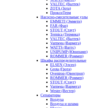
VALTEC (Валтек)
ZOTA (Зота)
ПроксиТерм
Насосно-смесительные узлы
EMMETI (Эммети)
FAR (Фар)
STOUT (Стаут)
Termica (Термика)
VALTEC (Валтек)
Varmega (Вармега)
WATTS (Ваттс)
UNIPUMP (Юнипамп)
ROMMER (Роммер)
Шкафы распределительные
ELSEN (Элсен)
Grota (Грота)
Oventrop (Овентроп)
ROMMER (Роммер)
STOUT (Стаут)
Varmega (Вармега)
Wester (Вестер)
Сепараторы
Воздуха
Воздуха и шлама