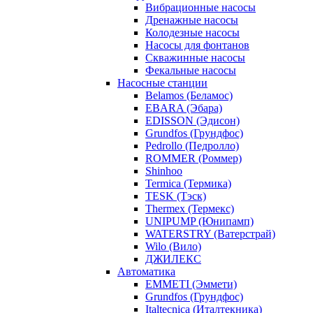
Вибрационные насосы
Дренажные насосы
Колодезные насосы
Насосы для фонтанов
Скважинные насосы
Фекальные насосы
Насосные станции
Belamos (Беламос)
EBARA (Эбара)
EDISSON (Эдисон)
Grundfos (Грундфос)
Pedrollo (Педролло)
ROMMER (Роммер)
Shinhoo
Termica (Термика)
TESK (Тэск)
Thermex (Термекс)
UNIPUMP (Юнипамп)
WATERSTRY (Ватерстрай)
Wilo (Вило)
ДЖИЛЕКС
Автоматика
EMMETI (Эммети)
Grundfos (Грундфос)
Italtecnica (Италтекника)