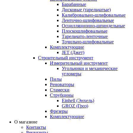
Барабанные
Дисковые (тарельчатые)
Калибровально-шлифовальные
Ленточно-шлифовальные
Осцилляционно-шпиндельные
Плоскошлифовальные
Тарельчато-ленточные
Точильно-шлифовальные
Комплектующие
JET (Джет)
Строительный инструмент
Измерительный инструмент
Угольники и механические
угломеры
Пилы
Реноваторы
Стамески
Струбцины
Einhell (Энхель)
GROZ (Гроз)
Фрезеры
Комплектующие
О магазине
Контакты
Реквизиты