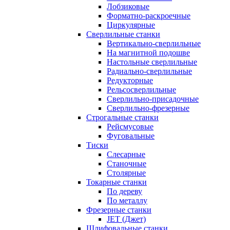
Лобзиковые
Форматно-раскроечные
Циркулярные
Сверлильные станки
Вертикально-сверлильные
На магнитной подошве
Настольные сверлильные
Радиально-сверлильные
Редукторные
Рельсосверлильные
Сверлильно-присадочные
Сверлильно-фрезерные
Строгальные станки
Рейсмусовые
Фуговальные
Тиски
Слесарные
Станочные
Столярные
Токарные станки
По дереву
По металлу
Фрезерные станки
JET (Джет)
Шлифовальные станки