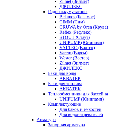
Zilmet (Зилмет)
ДЖИЛЕКС
Гидроаккумуляторы
Belamos (Беламос)
CIMM (Сим)
CRUWA by Ören (Крува)
Reflex (Рефлекс)
STOUT (Стаут)
UNIPUMP (Юнипамп)
VALTEC (Валтек)
Varem (Варем)
Wester (Вестер)
Zilmet (Зилмет)
ДЖИЛЕКС
Баки для воды
АКВАТЕК
Баки для топлива
АКВАТЕК
Теплообменники для бассейна
UNIPUMP (Юнипамп)
Комплектующие
Для баков и емкостей
Для водонагревателей
Арматура
Запорная арматура