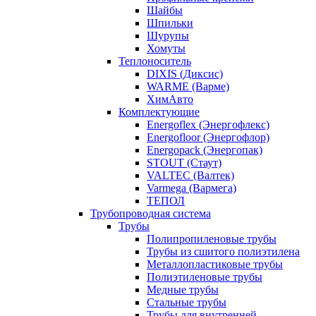
Шайбы
Шпильки
Шурупы
Хомуты
Теплоноситель
DIXIS (Диксис)
WARME (Варме)
ХимАвто
Комплектующие
Energoflex (Энергофлекс)
Energofloor (Энергофлор)
Energopack (Энергопак)
STOUT (Стаут)
VALTEC (Валтек)
Varmega (Вармега)
ТЕПОЛ
Трубопроводная система
Трубы
Полипропиленовые трубы
Трубы из сшитого полиэтилена
Металлопластиковые трубы
Полиэтиленовые трубы
Медные трубы
Стальные трубы
Трубы для внутренней