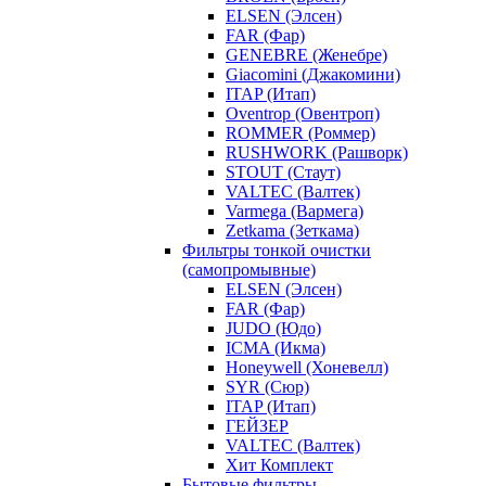
ELSEN (Элсен)
FAR (Фар)
GENEBRE (Женебре)
Giacomini (Джакомини)
ITAP (Итап)
Oventrop (Овентроп)
ROMMER (Роммер)
RUSHWORK (Рашворк)
STOUT (Стаут)
VALTEC (Валтек)
Varmega (Вармега)
Zetkama (Зеткама)
Фильтры тонкой очистки
(самопромывные)
ELSEN (Элсен)
FAR (Фар)
JUDO (Юдо)
ICMA (Икма)
Honeywell (Хоневелл)
SYR (Сюр)
ITAP (Итап)
ГЕЙЗЕР
VALTEC (Валтек)
Хит Комплект
Бытовые фильтры