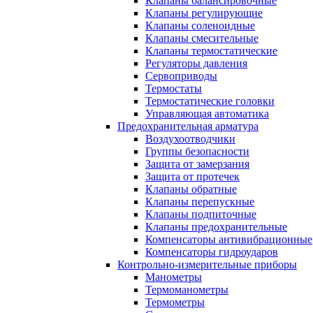
Клапаны балансировочные
Клапаны регулирующие
Клапаны соленоидные
Клапаны смесительные
Клапаны термостатические
Регуляторы давления
Сервоприводы
Термостаты
Термостатические головки
Управляющая автоматика
Предохранительная арматура
Воздухоотводчики
Группы безопасности
Защита от замерзания
Защита от протечек
Клапаны обратные
Клапаны перепускные
Клапаны подпиточные
Клапаны предохранительные
Компенсаторы антивибрационные
Компенсаторы гидроударов
Контрольно-измерительные приборы
Манометры
Термоманометры
Термометры