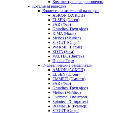
Комплектующие для горелок
Котельная разводка
Коллекторы котельной разводки
ASKON (АСКОН)
ELSEN (Элсен)
FAR (Фар)
Grundfos (Грундфос)
ICMA (Икма)
Meibes (Майбес)
STOUT (Стаут)
WARME (Варме)
ZOTA (Зота)
VALTEC (Валтек)
ПроксиТерм
Гидравлические разделители
ASKON (АСКОН)
ELSEN (Элсен)
EMMETI (Эммети)
FAR (Фар)
Grundfos (Грундфос)
Meibes (Майбес)
Oventrop (Овентроп)
Spirotech (Спиротек)
ROMMER (Роммер)
STOUT (Стаут)