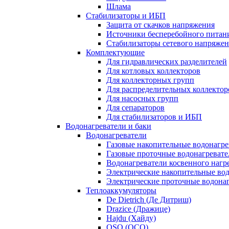
Шлама
Стабилизаторы и ИБП
Защита от скачков напряжения
Источники бесперебойного питан
Стабилизаторы сетевого напряже
Комплектующие
Для гидравлических разделителей
Для котловых коллекторов
Для коллекторных групп
Для распределительных коллектор
Для насосных групп
Для сепараторов
Для стабилизаторов и ИБП
Водонагреватели и баки
Водонагреватели
Газовые накопительные водонагре
Газовые проточные водонагревате
Водонагреватели косвенного нагр
Электрические накопительные во
Электрические проточные водона
Теплоаккумуляторы
De Dietrich (Де Дитриш)
Drazice (Дражице)
Hajdu (Хайду)
OSO (ОСО)