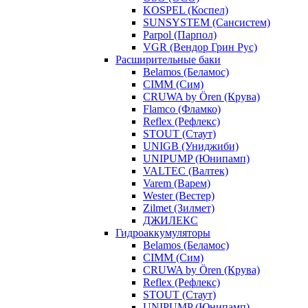
KOSPEL (Коспел)
SUNSYSTEM (Сансистем)
Parpol (Парпол)
VGR (Вендор Грин Рус)
Расширительные баки
Belamos (Беламос)
CIMM (Сим)
CRUWA by Ören (Крува)
Flamco (Фламко)
Reflex (Рефлекс)
STOUT (Стаут)
UNIGB (Униджиби)
UNIPUMP (Юнипамп)
VALTEC (Валтек)
Varem (Варем)
Wester (Вестер)
Zilmet (Зилмет)
ДЖИЛЕКС
Гидроаккумуляторы
Belamos (Беламос)
CIMM (Сим)
CRUWA by Ören (Крува)
Reflex (Рефлекс)
STOUT (Стаут)
UNIPUMP (Юнипамп)