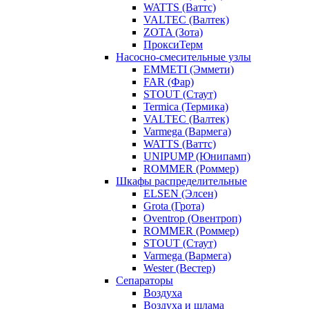
WATTS (Ваттс)
VALTEC (Валтек)
ZOTA (Зота)
ПроксиТерм
Насосно-смесительные узлы
EMMETI (Эммети)
FAR (Фар)
STOUT (Стаут)
Termica (Термика)
VALTEC (Валтек)
Varmega (Вармега)
WATTS (Ваттс)
UNIPUMP (Юнипамп)
ROMMER (Роммер)
Шкафы распределительные
ELSEN (Элсен)
Grota (Грота)
Oventrop (Овентроп)
ROMMER (Роммер)
STOUT (Стаут)
Varmega (Вармега)
Wester (Вестер)
Сепараторы
Воздуха
Воздуха и шлама