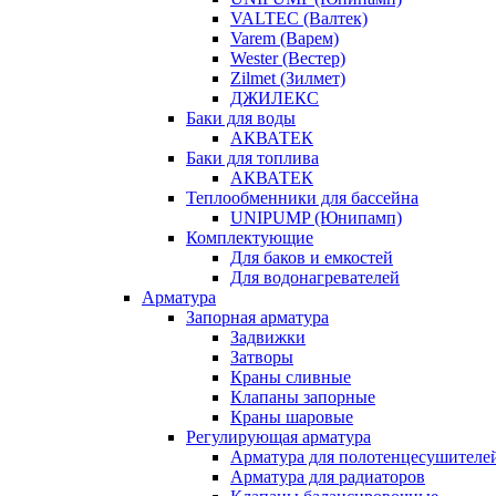
VALTEC (Валтек)
Varem (Варем)
Wester (Вестер)
Zilmet (Зилмет)
ДЖИЛЕКС
Баки для воды
АКВАТЕК
Баки для топлива
АКВАТЕК
Теплообменники для бассейна
UNIPUMP (Юнипамп)
Комплектующие
Для баков и емкостей
Для водонагревателей
Арматура
Запорная арматура
Задвижки
Затворы
Краны сливные
Клапаны запорные
Краны шаровые
Регулирующая арматура
Арматура для полотенцесушителе
Арматура для радиаторов