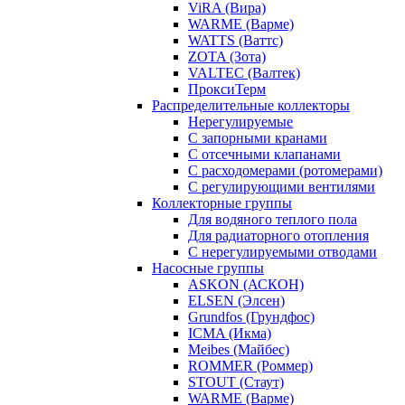
ViRA (Вира)
WARME (Варме)
WATTS (Ваттс)
ZOTA (Зота)
VALTEC (Валтек)
ПроксиТерм
Распределительные коллекторы
Нерегулируемые
С запорными кранами
С отсечными клапанами
С расходомерами (ротомерами)
С регулирующими вентилями
Коллекторные группы
Для водяного теплого пола
Для радиаторного отопления
С нерегулируемыми отводами
Насосные группы
ASKON (АСКОН)
ELSEN (Элсен)
Grundfos (Грундфос)
ICMA (Икма)
Meibes (Майбес)
ROMMER (Роммер)
STOUT (Стаут)
WARME (Варме)