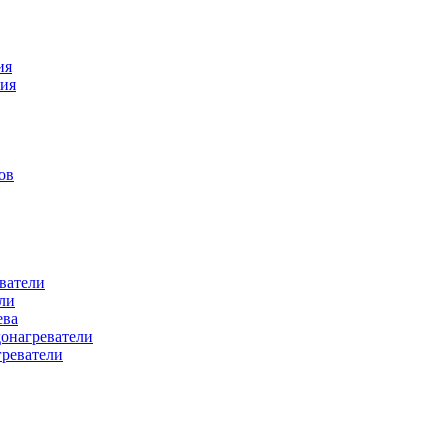
ия
ния
ов
ватели
ли
ева
донагреватели
греватели