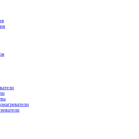
ия
ния
ов
ватели
ли
ева
донагреватели
греватели