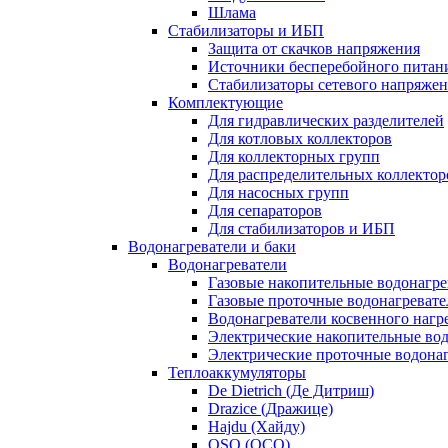
Шлама
Стабилизаторы и ИБП
Защита от скачков напряжения
Источники бесперебойного питан
Стабилизаторы сетевого напряже
Комплектующие
Для гидравлических разделителей
Для котловых коллекторов
Для коллекторных групп
Для распределительных коллектор
Для насосных групп
Для сепараторов
Для стабилизаторов и ИБП
Водонагреватели и баки
Водонагреватели
Газовые накопительные водонагре
Газовые проточные водонагревате
Водонагреватели косвенного нагр
Электрические накопительные во
Электрические проточные водона
Теплоаккумуляторы
De Dietrich (Де Дитриш)
Drazice (Дражице)
Hajdu (Хайду)
OSO (ОСО)