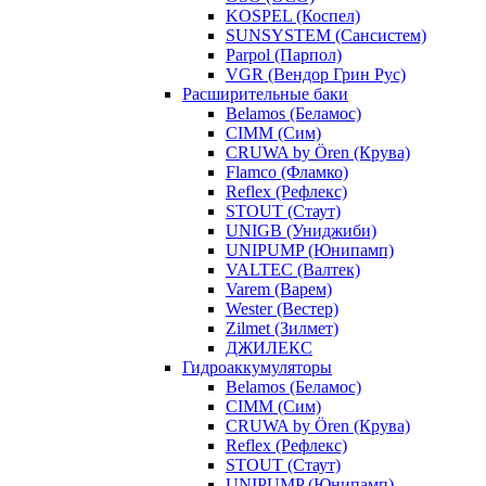
KOSPEL (Коспел)
SUNSYSTEM (Сансистем)
Parpol (Парпол)
VGR (Вендор Грин Рус)
Расширительные баки
Belamos (Беламос)
CIMM (Сим)
CRUWA by Ören (Крува)
Flamco (Фламко)
Reflex (Рефлекс)
STOUT (Стаут)
UNIGB (Униджиби)
UNIPUMP (Юнипамп)
VALTEC (Валтек)
Varem (Варем)
Wester (Вестер)
Zilmet (Зилмет)
ДЖИЛЕКС
Гидроаккумуляторы
Belamos (Беламос)
CIMM (Сим)
CRUWA by Ören (Крува)
Reflex (Рефлекс)
STOUT (Стаут)
UNIPUMP (Юнипамп)