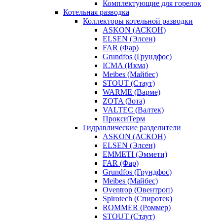
Комплектующие для горелок
Котельная разводка
Коллекторы котельной разводки
ASKON (АСКОН)
ELSEN (Элсен)
FAR (Фар)
Grundfos (Грундфос)
ICMA (Икма)
Meibes (Майбес)
STOUT (Стаут)
WARME (Варме)
ZOTA (Зота)
VALTEC (Валтек)
ПроксиТерм
Гидравлические разделители
ASKON (АСКОН)
ELSEN (Элсен)
EMMETI (Эммети)
FAR (Фар)
Grundfos (Грундфос)
Meibes (Майбес)
Oventrop (Овентроп)
Spirotech (Спиротек)
ROMMER (Роммер)
STOUT (Стаут)