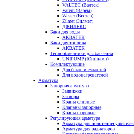
VALTEC (Валтек)
Varem (Варем)
Wester (Вестер)
Zilmet (Зилмет)
ДЖИЛЕКС
Баки для воды
АКВАТЕК
Баки для топлива
АКВАТЕК
Теплообменники для бассейна
UNIPUMP (Юнипамп)
Комплектующие
Для баков и емкостей
Для водонагревателей
Арматура
Запорная арматура
Задвижки
Затворы
Краны сливные
Клапаны запорные
Краны шаровые
Регулирующая арматура
Арматура для полотенцесушителе
Арматура для радиаторов