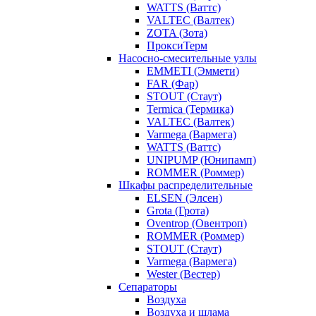
WATTS (Ваттс)
VALTEC (Валтек)
ZOTA (Зота)
ПроксиТерм
Насосно-смесительные узлы
EMMETI (Эммети)
FAR (Фар)
STOUT (Стаут)
Termica (Термика)
VALTEC (Валтек)
Varmega (Вармега)
WATTS (Ваттс)
UNIPUMP (Юнипамп)
ROMMER (Роммер)
Шкафы распределительные
ELSEN (Элсен)
Grota (Грота)
Oventrop (Овентроп)
ROMMER (Роммер)
STOUT (Стаут)
Varmega (Вармега)
Wester (Вестер)
Сепараторы
Воздуха
Воздуха и шлама