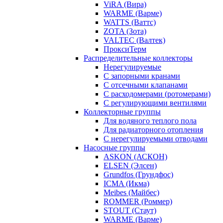
ViRA (Вира)
WARME (Варме)
WATTS (Ваттс)
ZOTA (Зота)
VALTEC (Валтек)
ПроксиТерм
Распределительные коллекторы
Нерегулируемые
С запорными кранами
С отсечными клапанами
С расходомерами (ротомерами)
С регулирующими вентилями
Коллекторные группы
Для водяного теплого пола
Для радиаторного отопления
С нерегулируемыми отводами
Насосные группы
ASKON (АСКОН)
ELSEN (Элсен)
Grundfos (Грундфос)
ICMA (Икма)
Meibes (Майбес)
ROMMER (Роммер)
STOUT (Стаут)
WARME (Варме)