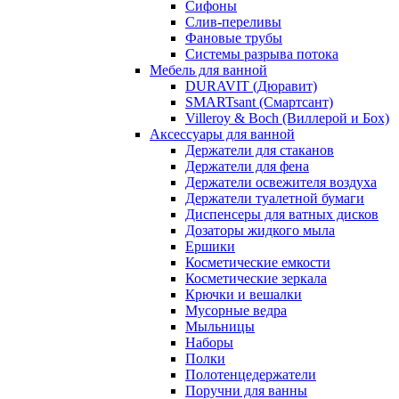
Сифоны
Слив-переливы
Фановые трубы
Системы разрыва потока
Мебель для ванной
DURAVIT (Дюравит)
SMARTsant (Смартсант)
Villeroy & Boch (Виллерой и Бох)
Аксессуары для ванной
Держатели для стаканов
Держатели для фена
Держатели освежителя воздуха
Держатели туалетной бумаги
Диспенсеры для ватных дисков
Дозаторы жидкого мыла
Ершики
Косметические емкости
Косметические зеркала
Крючки и вешалки
Мусорные ведра
Мыльницы
Наборы
Полки
Полотенцедержатели
Поручни для ванны