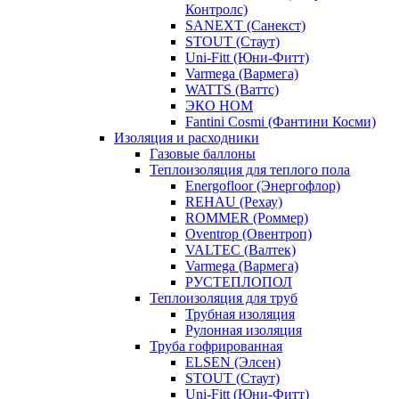
Контролс)
SANEXT (Санекст)
STOUT (Стаут)
Uni-Fitt (Юни-Фитт)
Varmega (Вармега)
WATTS (Ваттс)
ЭКО НОМ
Fantini Cosmi (Фантини Косми)
Изоляция и расходники
Газовые баллоны
Теплоизоляция для теплого пола
Energofloor (Энергофлор)
REHAU (Рехау)
ROMMER (Роммер)
Oventrop (Овентроп)
VALTEC (Валтек)
Varmega (Вармега)
РУСТЕПЛОПОЛ
Теплоизоляция для труб
Трубная изоляция
Рулонная изоляция
Труба гофрированная
ELSEN (Элсен)
STOUT (Стаут)
Uni-Fitt (Юни-Фитт)