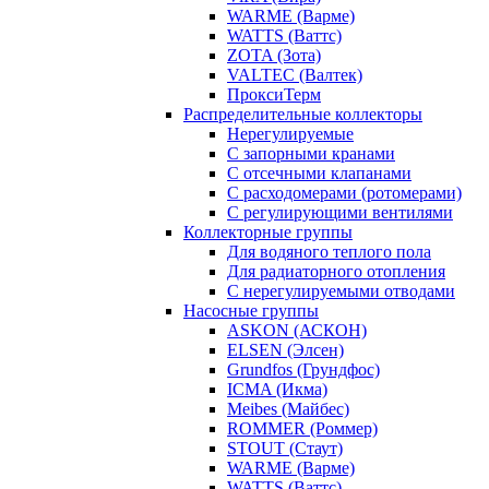
WARME (Варме)
WATTS (Ваттс)
ZOTA (Зота)
VALTEC (Валтек)
ПроксиТерм
Распределительные коллекторы
Нерегулируемые
С запорными кранами
С отсечными клапанами
С расходомерами (ротомерами)
С регулирующими вентилями
Коллекторные группы
Для водяного теплого пола
Для радиаторного отопления
С нерегулируемыми отводами
Насосные группы
ASKON (АСКОН)
ELSEN (Элсен)
Grundfos (Грундфос)
ICMA (Икма)
Meibes (Майбес)
ROMMER (Роммер)
STOUT (Стаут)
WARME (Варме)
WATTS (Ваттс)