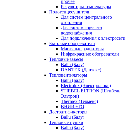
прочее
Регуляторы температуры
Полотенцесушители
Для систем центрального
отопления
Для систем горячего
водоснабжения
Для подключения к электросети
Бытовые обогреватели
Масляные радиаторы
Инфракрасные обогреватели
Тепловые завесы
Ballu (Балу)
DANTEX (Дантекс)
Тепловентиляторы
Ballu (Балу)
Electrolux (Электролюкс)
STIEBEL ELTRON (Штибель
Эльтрон)
Thermex (Термекс)
ВНИИЭТО
Дестратификаторы
Ballu (Балу)
Тепловые пушки
Ballu (Балу)