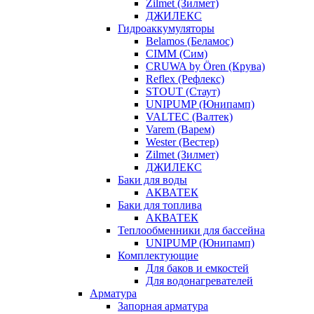
Zilmet (Зилмет)
ДЖИЛЕКС
Гидроаккумуляторы
Belamos (Беламос)
CIMM (Сим)
CRUWA by Ören (Крува)
Reflex (Рефлекс)
STOUT (Стаут)
UNIPUMP (Юнипамп)
VALTEC (Валтек)
Varem (Варем)
Wester (Вестер)
Zilmet (Зилмет)
ДЖИЛЕКС
Баки для воды
АКВАТЕК
Баки для топлива
АКВАТЕК
Теплообменники для бассейна
UNIPUMP (Юнипамп)
Комплектующие
Для баков и емкостей
Для водонагревателей
Арматура
Запорная арматура