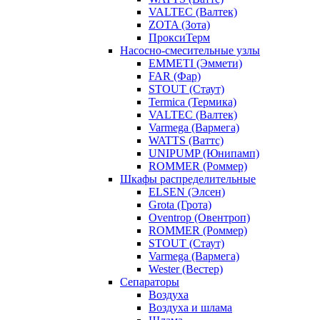
VALTEC (Валтек)
ZOTA (Зота)
ПроксиТерм
Насосно-смесительные узлы
EMMETI (Эммети)
FAR (Фар)
STOUT (Стаут)
Termica (Термика)
VALTEC (Валтек)
Varmega (Вармега)
WATTS (Ваттс)
UNIPUMP (Юнипамп)
ROMMER (Роммер)
Шкафы распределительные
ELSEN (Элсен)
Grota (Грота)
Oventrop (Овентроп)
ROMMER (Роммер)
STOUT (Стаут)
Varmega (Вармега)
Wester (Вестер)
Сепараторы
Воздуха
Воздуха и шлама