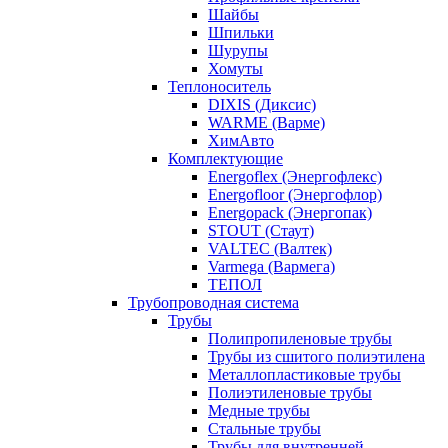
Шайбы
Шпильки
Шурупы
Хомуты
Теплоноситель
DIXIS (Диксис)
WARME (Варме)
ХимАвто
Комплектующие
Energoflex (Энергофлекс)
Energofloor (Энергофлор)
Energopack (Энергопак)
STOUT (Стаут)
VALTEC (Валтек)
Varmega (Вармега)
ТЕПОЛ
Трубопроводная система
Трубы
Полипропиленовые трубы
Трубы из сшитого полиэтилена
Металлопластиковые трубы
Полиэтиленовые трубы
Медные трубы
Стальные трубы
Трубы для внутренней