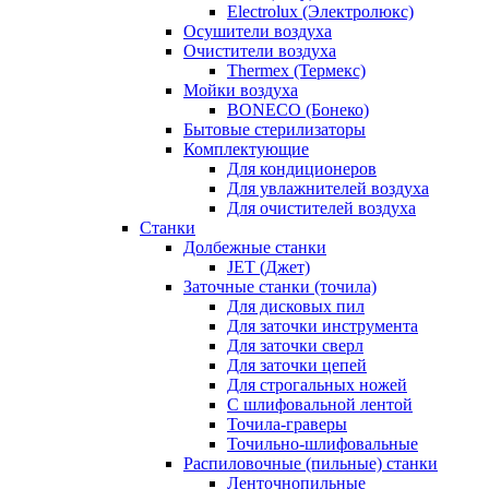
Electrolux (Электролюкс)
Осушители воздуха
Очистители воздуха
Thermex (Термекс)
Мойки воздуха
BONECO (Бонеко)
Бытовые стерилизаторы
Комплектующие
Для кондиционеров
Для увлажнителей воздуха
Для очистителей воздуха
Станки
Долбежные станки
JET (Джет)
Заточные станки (точила)
Для дисковых пил
Для заточки инструмента
Для заточки сверл
Для заточки цепей
Для строгальных ножей
С шлифовальной лентой
Точила-граверы
Точильно-шлифовальные
Распиловочные (пильные) станки
Ленточнопильные