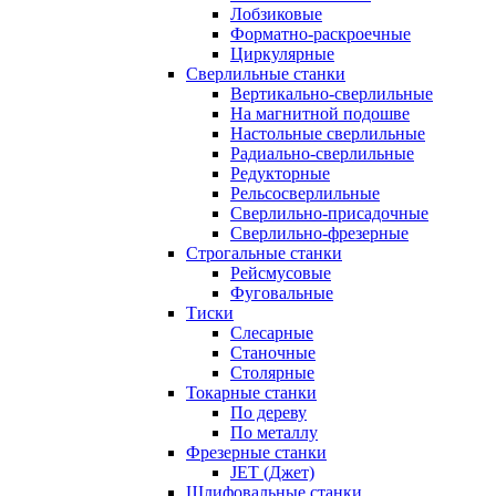
Лобзиковые
Форматно-раскроечные
Циркулярные
Сверлильные станки
Вертикально-сверлильные
На магнитной подошве
Настольные сверлильные
Радиально-сверлильные
Редукторные
Рельсосверлильные
Сверлильно-присадочные
Сверлильно-фрезерные
Строгальные станки
Рейсмусовые
Фуговальные
Тиски
Слесарные
Станочные
Столярные
Токарные станки
По дереву
По металлу
Фрезерные станки
JET (Джет)
Шлифовальные станки