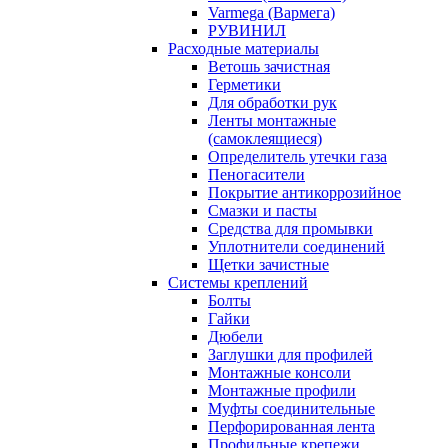
Varmega (Вармега)
РУВИНИЛ
Расходные материалы
Ветошь зачистная
Герметики
Для обработки рук
Ленты монтажные
(самоклеящиеся)
Определитель утечки газа
Пеногасители
Покрытие антикоррозийное
Смазки и пасты
Средства для промывки
Уплотнители соединений
Щетки зачистные
Системы креплений
Болты
Гайки
Дюбели
Заглушки для профилей
Монтажные консоли
Монтажные профили
Муфты соединительные
Перфорированная лента
Профильные крепежи