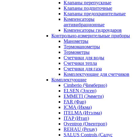
Клапаны перепускные
Клапаны подпиточные
Клапаны предохранительные
Компенсаторы
антивибрационные
Компенсаторы гидроударов
Контрольно-измерительные приборы
Манометры
Термоманометры
Термометры
Счетчики для воды
Счетчики тепла
Счетчики для газа
Комплектующие для счетчиков
Комплектующие
Cimberio (Чимберио)
ELSEN (Элсен)
EMMETI (Эммети)
FAR (Фар)
ICMA (Икма)
ITELMA (Итэлма)
ITAP (Итап)
Oventrop (Овентроп)
REHAU (Рехау)
SALUS Controls (Салус