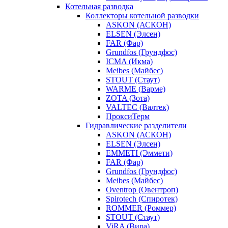
Котельная разводка
Коллекторы котельной разводки
ASKON (АСКОН)
ELSEN (Элсен)
FAR (Фар)
Grundfos (Грундфос)
ICMA (Икма)
Meibes (Майбес)
STOUT (Стаут)
WARME (Варме)
ZOTA (Зота)
VALTEC (Валтек)
ПроксиТерм
Гидравлические разделители
ASKON (АСКОН)
ELSEN (Элсен)
EMMETI (Эммети)
FAR (Фар)
Grundfos (Грундфос)
Meibes (Майбес)
Oventrop (Овентроп)
Spirotech (Спиротек)
ROMMER (Роммер)
STOUT (Стаут)
ViRA (Вира)