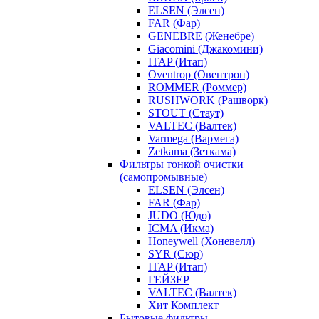
ELSEN (Элсен)
FAR (Фар)
GENEBRE (Женебре)
Giacomini (Джакомини)
ITAP (Итап)
Oventrop (Овентроп)
ROMMER (Роммер)
RUSHWORK (Рашворк)
STOUT (Стаут)
VALTEC (Валтек)
Varmega (Вармега)
Zetkama (Зеткама)
Фильтры тонкой очистки
(самопромывные)
ELSEN (Элсен)
FAR (Фар)
JUDO (Юдо)
ICMA (Икма)
Honeywell (Хоневелл)
SYR (Сюр)
ITAP (Итап)
ГЕЙЗЕР
VALTEC (Валтек)
Хит Комплект
Бытовые фильтры