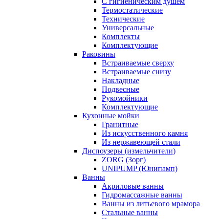
С гигиеническим душем
Термостатические
Технические
Универсальные
Комплекты
Комплектующие
Раковины
Встраиваемые сверху
Встраиваемые снизу
Накладные
Подвесные
Рукомойники
Комплектующие
Кухонные мойки
Гранитные
Из искусственного камня
Из нержавеющей стали
Диспоузеры (измельчители)
ZORG (Зорг)
UNIPUMP (Юнипамп)
Ванны
Акриловые ванны
Гидромассажные ванны
Ванны из литьевого мрамора
Стальные ванны