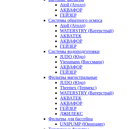
Atoll (Атолл)
АКВАФОР
ГЕЙЗЕР
Системы обратного осмоса
Atoll (Атолл)
WATERSTRY (Ватерстрай)
АКВАТЕК
АКВАФОР
ГЕЙЗЕР
Системы водоподготовки
JUDO (Юдо)
Viessmann (Виссманн)
АКВАФОР
ГЕЙЗЕР
Фильтры магистральные
JUDO (Юдо)
Thermex (Термекс)
WATERSTRY (Ватерстрай)
АКВАТЕК
АКВАФОР
ГЕЙЗЕР
ДЖИЛЕКС
Фильтры для бассейна
UNIPUMP (Юнипамп)