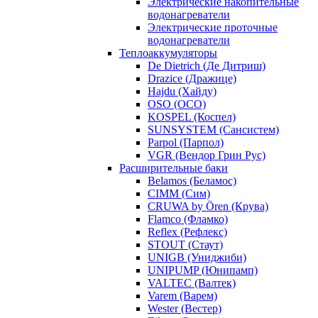
Электрические накопительные
водонагреватели
Электрические проточные
водонагреватели
Теплоаккумуляторы
De Dietrich (Де Дитриш)
Drazice (Дражице)
Hajdu (Хайду)
OSO (ОСО)
KOSPEL (Коспел)
SUNSYSTEM (Сансистем)
Parpol (Парпол)
VGR (Вендор Грин Рус)
Расширительные баки
Belamos (Беламос)
CIMM (Сим)
CRUWA by Ören (Крува)
Flamco (Фламко)
Reflex (Рефлекс)
STOUT (Стаут)
UNIGB (Униджиби)
UNIPUMP (Юнипамп)
VALTEC (Валтек)
Varem (Варем)
Wester (Вестер)