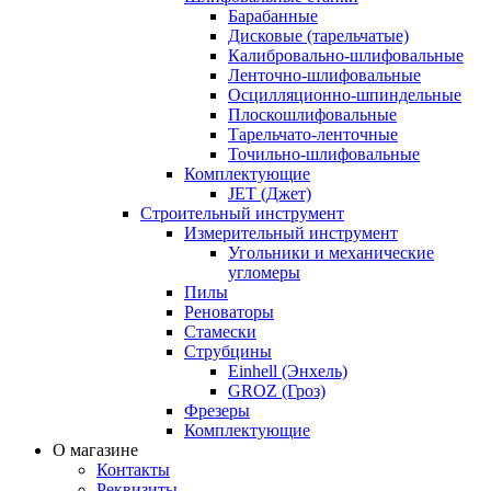
Барабанные
Дисковые (тарельчатые)
Калибровально-шлифовальные
Ленточно-шлифовальные
Осцилляционно-шпиндельные
Плоскошлифовальные
Тарельчато-ленточные
Точильно-шлифовальные
Комплектующие
JET (Джет)
Строительный инструмент
Измерительный инструмент
Угольники и механические
угломеры
Пилы
Реноваторы
Стамески
Струбцины
Einhell (Энхель)
GROZ (Гроз)
Фрезеры
Комплектующие
О магазине
Контакты
Реквизиты