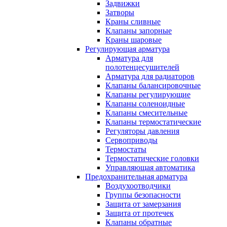
Задвижки
Затворы
Краны сливные
Клапаны запорные
Краны шаровые
Регулирующая арматура
Арматура для
полотенцесушителей
Арматура для радиаторов
Клапаны балансировочные
Клапаны регулирующие
Клапаны соленоидные
Клапаны смесительные
Клапаны термостатические
Регуляторы давления
Сервоприводы
Термостаты
Термостатические головки
Управляющая автоматика
Предохранительная арматура
Воздухоотводчики
Группы безопасности
Защита от замерзания
Защита от протечек
Клапаны обратные