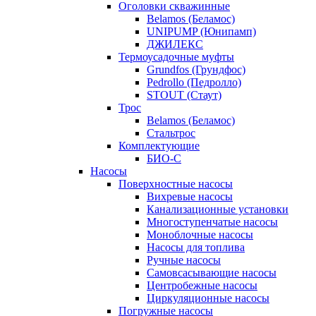
Оголовки скважинные
Belamos (Беламос)
UNIPUMP (Юнипамп)
ДЖИЛЕКС
Термоусадочные муфты
Grundfos (Грундфос)
Pedrollo (Педролло)
STOUT (Стаут)
Трос
Belamos (Беламос)
Стальтрос
Комплектующие
БИО-С
Насосы
Поверхностные насосы
Вихревые насосы
Канализационные установки
Многоступенчатые насосы
Моноблочные насосы
Насосы для топлива
Ручные насосы
Самовсасывающие насосы
Центробежные насосы
Циркуляционные насосы
Погружные насосы