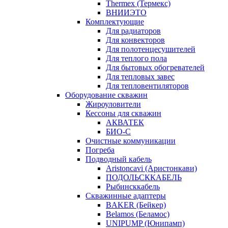
Thermex (Термекс)
ВНИИЭТО
Комплектующие
Для радиаторов
Для конвекторов
Для полотенцесушителей
Для теплого пола
Для бытовых обогревателей
Для тепловых завес
Для тепловентиляторов
Оборудование скважин
Жироуловители
Кессоны для скважин
АКВАТЕК
БИО-С
Очистные коммуникации
Погреба
Подводный кабель
Aristoncavi (Аристонкави)
ПОДОЛЬСККАБЕЛЬ
Рыбинсккабель
Скважинные адаптеры
BAKER (Бейкер)
Belamos (Беламос)
UNIPUMP (Юнипамп)