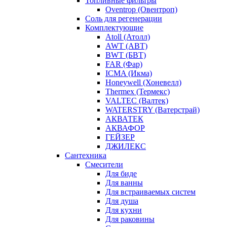
Топливные фильтры
Oventrop (Овентроп)
Соль для регенерации
Комплектующие
Atoll (Атолл)
AWT (АВТ)
BWT (БВТ)
FAR (Фар)
ICMA (Икма)
Honeywell (Хоневелл)
Thermex (Термекс)
VALTEC (Валтек)
WATERSTRY (Ватерстрай)
АКВАТЕК
АКВАФОР
ГЕЙЗЕР
ДЖИЛЕКС
Сантехника
Смесители
Для биде
Для ванны
Для встраиваемых систем
Для душа
Для кухни
Для раковины