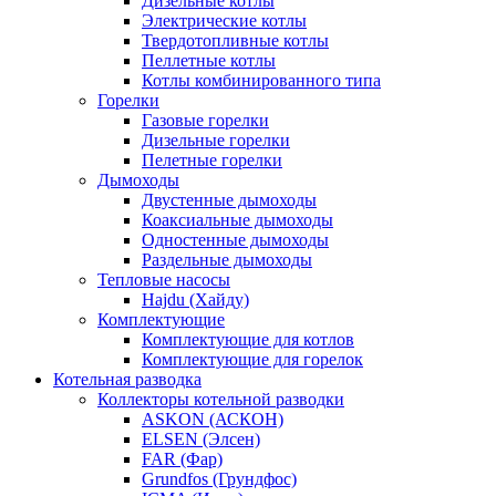
Дизельные котлы
Электрические котлы
Твердотопливные котлы
Пеллетные котлы
Котлы комбинированного типа
Горелки
Газовые горелки
Дизельные горелки
Пелетные горелки
Дымоходы
Двустенные дымоходы
Коаксиальные дымоходы
Одностенные дымоходы
Раздельные дымоходы
Тепловые насосы
Hajdu (Хайду)
Комплектующие
Комплектующие для котлов
Комплектующие для горелок
Котельная разводка
Коллекторы котельной разводки
ASKON (АСКОН)
ELSEN (Элсен)
FAR (Фар)
Grundfos (Грундфос)