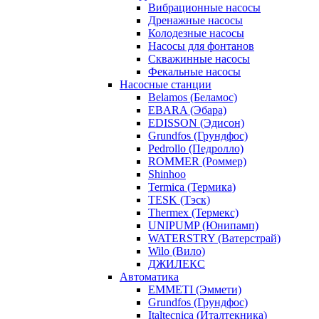
Вибрационные насосы
Дренажные насосы
Колодезные насосы
Насосы для фонтанов
Скважинные насосы
Фекальные насосы
Насосные станции
Belamos (Беламос)
EBARA (Эбара)
EDISSON (Эдисон)
Grundfos (Грундфос)
Pedrollo (Педролло)
ROMMER (Роммер)
Shinhoo
Termica (Термика)
TESK (Тэск)
Thermex (Термекс)
UNIPUMP (Юнипамп)
WATERSTRY (Ватерстрай)
Wilo (Вило)
ДЖИЛЕКС
Автоматика
EMMETI (Эммети)
Grundfos (Грундфос)
Italtecnica (Италтекника)