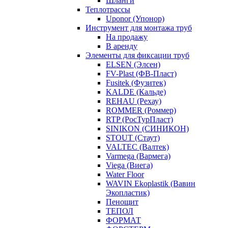
Шланги
Теплотрассы
Uponor (Упонор)
Инструмент для монтажа труб
На продажу
В аренду
Элементы для фиксации труб
ELSEN (Элсен)
FV-Plast (ФВ-Пласт)
Fusitek (Фузитек)
KALDE (Кальде)
REHAU (Рехау)
ROMMER (Роммер)
RTP (РосТурПласт)
SINIKON (СИНИКОН)
STOUT (Стаут)
VALTEC (Валтек)
Varmega (Вармега)
Viega (Виега)
Water Floor
WAVIN Ekoplastik (Вавин
Экопластик)
Пенощит
ТЕПОЛ
ФОРМАТ