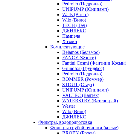
Pedrollo (Педролло)
UNIPUMP (Юнипамп)
Watts (Ваттс)
Wilo (Вило)
TECH (Тэч)
ДЖИЛЕКС
Пампэла
Хозяин
Комплектующие
Belamos (Беламос)
FANCY (Фэнси)
Fantini Cosmi (Фантини Косми)
Grundfos (Грундфос)
Pedrollo (Педролло)
ROMMER (Роммер)
STOUT (Стаут)
UNIPUMP (Юнипамп)
VALTEC (Валтек)
WATERSTRY (Ватерстрай)
Wester
Wilo (Вило)
ДЖИЛЕКС
Фильтры, водоподготовка
Фильтры грубой очистки (косые)
BROEN (Броен)