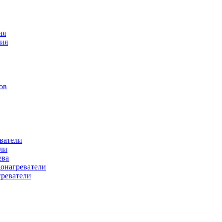
ия
ния
ов
ватели
ли
ева
донагреватели
греватели