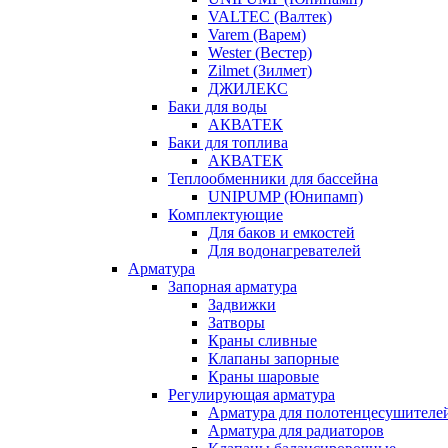
VALTEC (Валтек)
Varem (Варем)
Wester (Вестер)
Zilmet (Зилмет)
ДЖИЛЕКС
Баки для воды
АКВАТЕК
Баки для топлива
АКВАТЕК
Теплообменники для бассейна
UNIPUMP (Юнипамп)
Комплектующие
Для баков и емкостей
Для водонагревателей
Арматура
Запорная арматура
Задвижки
Затворы
Краны сливные
Клапаны запорные
Краны шаровые
Регулирующая арматура
Арматура для полотенцесушителе
Арматура для радиаторов