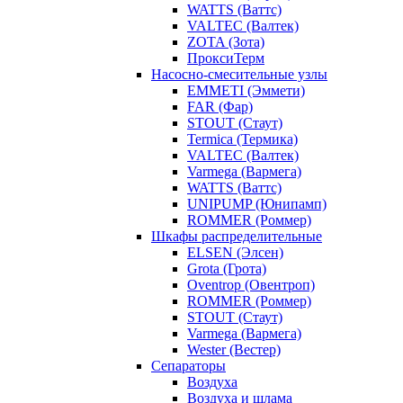
WATTS (Ваттс)
VALTEC (Валтек)
ZOTA (Зота)
ПроксиТерм
Насосно-смесительные узлы
EMMETI (Эммети)
FAR (Фар)
STOUT (Стаут)
Termica (Термика)
VALTEC (Валтек)
Varmega (Вармега)
WATTS (Ваттс)
UNIPUMP (Юнипамп)
ROMMER (Роммер)
Шкафы распределительные
ELSEN (Элсен)
Grota (Грота)
Oventrop (Овентроп)
ROMMER (Роммер)
STOUT (Стаут)
Varmega (Вармега)
Wester (Вестер)
Сепараторы
Воздуха
Воздуха и шлама