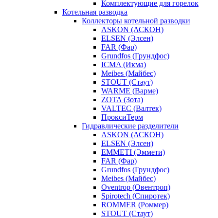
Комплектующие для горелок
Котельная разводка
Коллекторы котельной разводки
ASKON (АСКОН)
ELSEN (Элсен)
FAR (Фар)
Grundfos (Грундфос)
ICMA (Икма)
Meibes (Майбес)
STOUT (Стаут)
WARME (Варме)
ZOTA (Зота)
VALTEC (Валтек)
ПроксиТерм
Гидравлические разделители
ASKON (АСКОН)
ELSEN (Элсен)
EMMETI (Эммети)
FAR (Фар)
Grundfos (Грундфос)
Meibes (Майбес)
Oventrop (Овентроп)
Spirotech (Спиротек)
ROMMER (Роммер)
STOUT (Стаут)