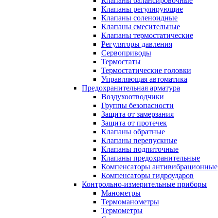
Клапаны балансировочные
Клапаны регулирующие
Клапаны соленоидные
Клапаны смесительные
Клапаны термостатические
Регуляторы давления
Сервоприводы
Термостаты
Термостатические головки
Управляющая автоматика
Предохранительная арматура
Воздухоотводчики
Группы безопасности
Защита от замерзания
Защита от протечек
Клапаны обратные
Клапаны перепускные
Клапаны подпиточные
Клапаны предохранительные
Компенсаторы антивибрационные
Компенсаторы гидроударов
Контрольно-измерительные приборы
Манометры
Термоманометры
Термометры