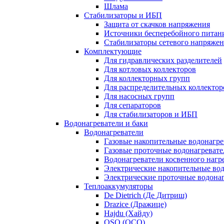
Шлама
Стабилизаторы и ИБП
Защита от скачков напряжения
Источники бесперебойного питан
Стабилизаторы сетевого напряже
Комплектующие
Для гидравлических разделителей
Для котловых коллекторов
Для коллекторных групп
Для распределительных коллектор
Для насосных групп
Для сепараторов
Для стабилизаторов и ИБП
Водонагреватели и баки
Водонагреватели
Газовые накопительные водонагре
Газовые проточные водонагревате
Водонагреватели косвенного нагр
Электрические накопительные во
Электрические проточные водона
Теплоаккумуляторы
De Dietrich (Де Дитриш)
Drazice (Дражице)
Hajdu (Хайду)
OSO (ОСО)