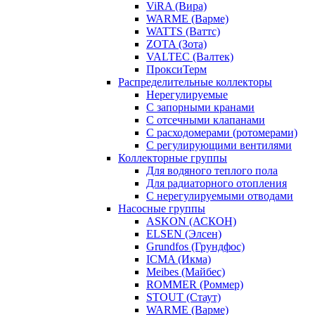
ViRA (Вира)
WARME (Варме)
WATTS (Ваттс)
ZOTA (Зота)
VALTEC (Валтек)
ПроксиТерм
Распределительные коллекторы
Нерегулируемые
С запорными кранами
С отсечными клапанами
С расходомерами (ротомерами)
С регулирующими вентилями
Коллекторные группы
Для водяного теплого пола
Для радиаторного отопления
С нерегулируемыми отводами
Насосные группы
ASKON (АСКОН)
ELSEN (Элсен)
Grundfos (Грундфос)
ICMA (Икма)
Meibes (Майбес)
ROMMER (Роммер)
STOUT (Стаут)
WARME (Варме)