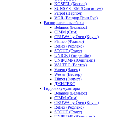
KOSPEL (Коспел)
SUNSYSTEM (Сансистем)
Parpol (Парпол)
VGR (Вендор Грин Рус)
Расширительные баки
Belamos (Беламос)
CIMM (Сим)
CRUWA by Ören (Крува)
Flamco (Фламко)
Reflex (Рефлекс)
STOUT (Стаут)
UNIGB (Униджиби)
UNIPUMP (Юнипамп)
VALTEC (Валтек)
Varem (Варем)
Wester (Вестер)
Zilmet (Зилмет)
ДЖИЛЕКС
Гидроаккумуляторы
Belamos (Беламос)
CIMM (Сим)
CRUWA by Ören (Крува)
Reflex (Рефлекс)
STOUT (Стаут)
UNIPUMP (Юнипамп)