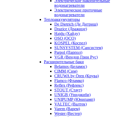
Электрические накопительные
водонагреватели
Электрические проточные
водонагреватели
Теплоаккумуляторы
De Dietrich (Де Дитриш)
Drazice (Дражице)
Hajdu (Хайду)
OSO (ОСО)
KOSPEL (Коспел)
SUNSYSTEM (Сансистем)
Parpol (Парпол)
VGR (Вендор Грин Рус)
Расширительные баки
Belamos (Беламос)
CIMM (Сим)
CRUWA by Ören (Крува)
Flamco (Фламко)
Reflex (Рефлекс)
STOUT (Стаут)
UNIGB (Униджиби)
UNIPUMP (Юнипамп)
VALTEC (Валтек)
Varem (Варем)
Wester (Вестер)