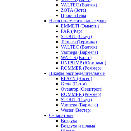
VALTEC (Валтек)
ZOTA (Зота)
ПроксиТерм
Насосно-смесительные узлы
EMMETI (Эммети)
FAR (Фар)
STOUT (Стаут)
Termica (Термика)
VALTEC (Валтек)
Varmega (Вармега)
WATTS (Ваттс)
UNIPUMP (Юнипамп)
ROMMER (Роммер)
Шкафы распределительные
ELSEN (Элсен)
Grota (Грота)
Oventrop (Овентроп)
ROMMER (Роммер)
STOUT (Стаут)
Varmega (Вармега)
Wester (Вестер)
Сепараторы
Воздуха
Воздуха и шлама