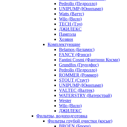
Pedrollo (Педролло)
UNIPUMP (Юнипамп)
Watts (Ваттс)
Wilo (Вило)
TECH (Тэч)
ДЖИЛЕКС
Пампэла
Хозяин
Комплектующие
Belamos (Беламос)
FANCY (Фэнси)
Fantini Cosmi (Фантини Косми)
Grundfos (Грундфос)
Pedrollo (Педролло)
ROMMER (Роммер)
STOUT (Стаут)
UNIPUMP (Юнипамп)
VALTEC (Валтек)
WATERSTRY (Ватерстрай)
Wester
Wilo (Вило)
ДЖИЛЕКС
Фильтры, водоподготовка
Фильтры грубой очистки (косые)
BROEN (Броен)