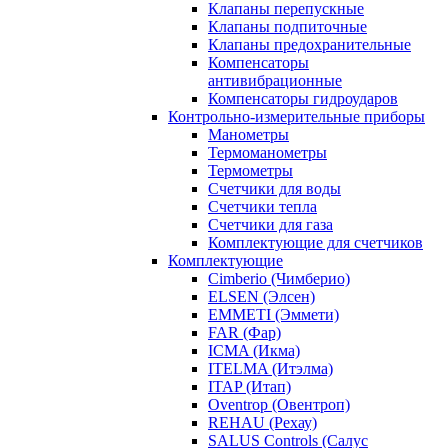
Клапаны перепускные
Клапаны подпиточные
Клапаны предохранительные
Компенсаторы
антивибрационные
Компенсаторы гидроударов
Контрольно-измерительные приборы
Манометры
Термоманометры
Термометры
Счетчики для воды
Счетчики тепла
Счетчики для газа
Комплектующие для счетчиков
Комплектующие
Cimberio (Чимберио)
ELSEN (Элсен)
EMMETI (Эммети)
FAR (Фар)
ICMA (Икма)
ITELMA (Итэлма)
ITAP (Итап)
Oventrop (Овентроп)
REHAU (Рехау)
SALUS Controls (Салус