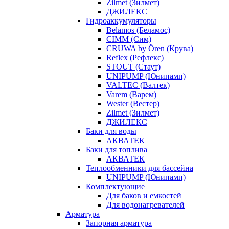
Zilmet (Зилмет)
ДЖИЛЕКС
Гидроаккумуляторы
Belamos (Беламос)
CIMM (Сим)
CRUWA by Ören (Крува)
Reflex (Рефлекс)
STOUT (Стаут)
UNIPUMP (Юнипамп)
VALTEC (Валтек)
Varem (Варем)
Wester (Вестер)
Zilmet (Зилмет)
ДЖИЛЕКС
Баки для воды
АКВАТЕК
Баки для топлива
АКВАТЕК
Теплообменники для бассейна
UNIPUMP (Юнипамп)
Комплектующие
Для баков и емкостей
Для водонагревателей
Арматура
Запорная арматура