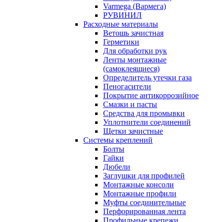
Varmega (Вармега)
РУВИНИЛ
Расходные материалы
Ветошь зачистная
Герметики
Для обработки рук
Ленты монтажные
(самоклеящиеся)
Определитель утечки газа
Пеногасители
Покрытие антикоррозийное
Смазки и пасты
Средства для промывки
Уплотнители соединений
Щетки зачистные
Системы креплений
Болты
Гайки
Дюбели
Заглушки для профилей
Монтажные консоли
Монтажные профили
Муфты соединительные
Перфорированная лента
Профильные крепежи