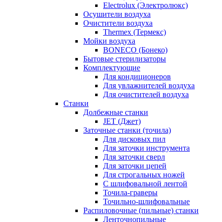
Electrolux (Электролюкс)
Осушители воздуха
Очистители воздуха
Thermex (Термекс)
Мойки воздуха
BONECO (Бонеко)
Бытовые стерилизаторы
Комплектующие
Для кондиционеров
Для увлажнителей воздуха
Для очистителей воздуха
Станки
Долбежные станки
JET (Джет)
Заточные станки (точила)
Для дисковых пил
Для заточки инструмента
Для заточки сверл
Для заточки цепей
Для строгальных ножей
С шлифовальной лентой
Точила-граверы
Точильно-шлифовальные
Распиловочные (пильные) станки
Ленточнопильные