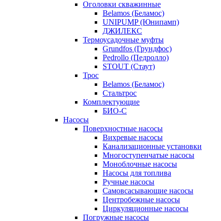
Оголовки скважинные
Belamos (Беламос)
UNIPUMP (Юнипамп)
ДЖИЛЕКС
Термоусадочные муфты
Grundfos (Грундфос)
Pedrollo (Педролло)
STOUT (Стаут)
Трос
Belamos (Беламос)
Стальтрос
Комплектующие
БИО-С
Насосы
Поверхностные насосы
Вихревые насосы
Канализационные установки
Многоступенчатые насосы
Моноблочные насосы
Насосы для топлива
Ручные насосы
Самовсасывающие насосы
Центробежные насосы
Циркуляционные насосы
Погружные насосы