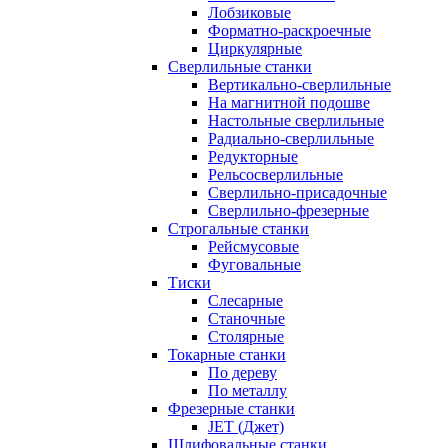
Лобзиковые
Форматно-раскроечные
Циркулярные
Сверлильные станки
Вертикально-сверлильные
На магнитной подошве
Настольные сверлильные
Радиально-сверлильные
Редукторные
Рельсосверлильные
Сверлильно-присадочные
Сверлильно-фрезерные
Строгальные станки
Рейсмусовые
Фуговальные
Тиски
Слесарные
Станочные
Столярные
Токарные станки
По дереву
По металлу
Фрезерные станки
JET (Джет)
Шлифовальные станки