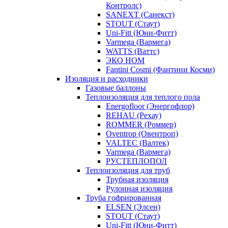
Контролс)
SANEXT (Санекст)
STOUT (Стаут)
Uni-Fitt (Юни-Фитт)
Varmega (Вармега)
WATTS (Ваттс)
ЭКО НОМ
Fantini Cosmi (Фантини Косми)
Изоляция и расходники
Газовые баллоны
Теплоизоляция для теплого пола
Energofloor (Энергофлор)
REHAU (Рехау)
ROMMER (Роммер)
Oventrop (Овентроп)
VALTEC (Валтек)
Varmega (Вармега)
РУСТЕПЛОПОЛ
Теплоизоляция для труб
Трубная изоляция
Рулонная изоляция
Труба гофрированная
ELSEN (Элсен)
STOUT (Стаут)
Uni-Fitt (Юни-Фитт)