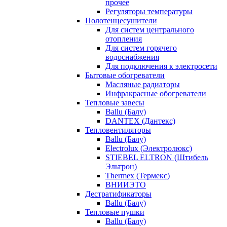
прочее
Регуляторы температуры
Полотенцесушители
Для систем центрального
отопления
Для систем горячего
водоснабжения
Для подключения к электросети
Бытовые обогреватели
Масляные радиаторы
Инфракрасные обогреватели
Тепловые завесы
Ballu (Балу)
DANTEX (Дантекс)
Тепловентиляторы
Ballu (Балу)
Electrolux (Электролюкс)
STIEBEL ELTRON (Штибель
Эльтрон)
Thermex (Термекс)
ВНИИЭТО
Дестратификаторы
Ballu (Балу)
Тепловые пушки
Ballu (Балу)