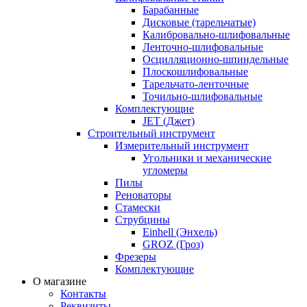
Барабанные
Дисковые (тарельчатые)
Калибровально-шлифовальные
Ленточно-шлифовальные
Осцилляционно-шпиндельные
Плоскошлифовальные
Тарельчато-ленточные
Точильно-шлифовальные
Комплектующие
JET (Джет)
Строительный инструмент
Измерительный инструмент
Угольники и механические
угломеры
Пилы
Реноваторы
Стамески
Струбцины
Einhell (Энхель)
GROZ (Гроз)
Фрезеры
Комплектующие
О магазине
Контакты
Реквизиты