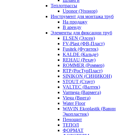
Шланги
Теплотрассы
Uponor (Упонор)
Инструмент для монтажа труб
На продажу
В аренду
Элементы для фиксации труб
ELSEN (Элсен)
FV-Plast (ФВ-Пласт)
Fusitek (Фузитек)
KALDE (Кальде)
REHAU (Рехау)
ROMMER (Роммер)
RTP (РосТурПласт)
SINIKON (СИНИКОН)
STOUT (Стаут)
VALTEC (Валтек)
Varmega (Вармега)
Viega (Виега)
Water Floor
WAVIN Ekoplastik (Вавин
Экопластик)
Пенощит
ТЕПОЛ
ФОРМАТ