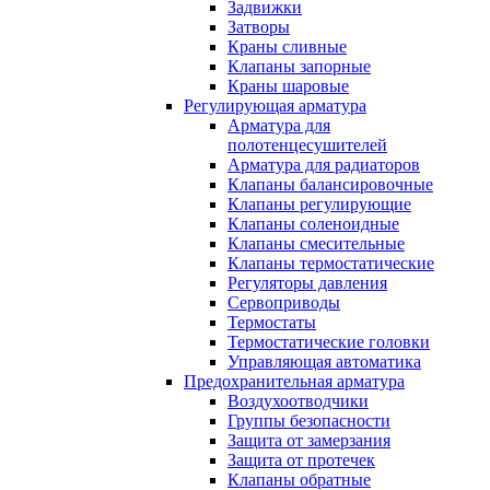
Задвижки
Затворы
Краны сливные
Клапаны запорные
Краны шаровые
Регулирующая арматура
Арматура для
полотенцесушителей
Арматура для радиаторов
Клапаны балансировочные
Клапаны регулирующие
Клапаны соленоидные
Клапаны смесительные
Клапаны термостатические
Регуляторы давления
Сервоприводы
Термостаты
Термостатические головки
Управляющая автоматика
Предохранительная арматура
Воздухоотводчики
Группы безопасности
Защита от замерзания
Защита от протечек
Клапаны обратные