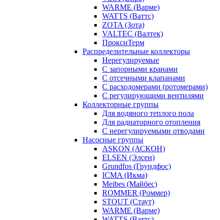
WARME (Варме)
WATTS (Ваттс)
ZOTA (Зота)
VALTEC (Валтек)
ПроксиТерм
Распределительные коллекторы
Нерегулируемые
С запорными кранами
С отсечными клапанами
С расходомерами (ротомерами)
С регулирующими вентилями
Коллекторные группы
Для водяного теплого пола
Для радиаторного отопления
С нерегулируемыми отводами
Насосные группы
ASKON (АСКОН)
ELSEN (Элсен)
Grundfos (Грундфос)
ICMA (Икма)
Meibes (Майбес)
ROMMER (Роммер)
STOUT (Стаут)
WARME (Варме)
WATTS (Ваттс)