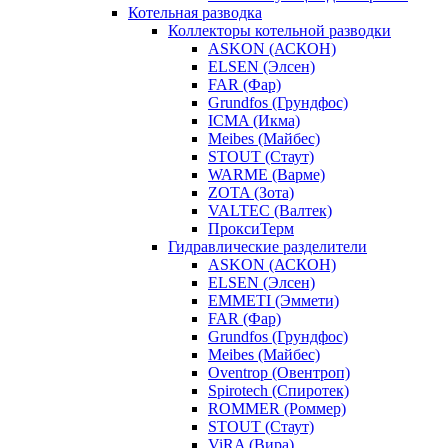
Котельная разводка
Коллекторы котельной разводки
ASKON (АСКОН)
ELSEN (Элсен)
FAR (Фар)
Grundfos (Грундфос)
ICMA (Икма)
Meibes (Майбес)
STOUT (Стаут)
WARME (Варме)
ZOTA (Зота)
VALTEC (Валтек)
ПроксиТерм
Гидравлические разделители
ASKON (АСКОН)
ELSEN (Элсен)
EMMETI (Эммети)
FAR (Фар)
Grundfos (Грундфос)
Meibes (Майбес)
Oventrop (Овентроп)
Spirotech (Спиротек)
ROMMER (Роммер)
STOUT (Стаут)
ViRA (Вира)