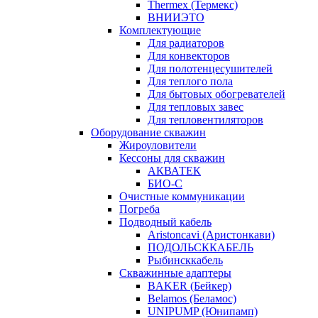
Thermex (Термекс)
ВНИИЭТО
Комплектующие
Для радиаторов
Для конвекторов
Для полотенцесушителей
Для теплого пола
Для бытовых обогревателей
Для тепловых завес
Для тепловентиляторов
Оборудование скважин
Жироуловители
Кессоны для скважин
АКВАТЕК
БИО-С
Очистные коммуникации
Погреба
Подводный кабель
Aristoncavi (Аристонкави)
ПОДОЛЬСККАБЕЛЬ
Рыбинсккабель
Скважинные адаптеры
BAKER (Бейкер)
Belamos (Беламос)
UNIPUMP (Юнипамп)