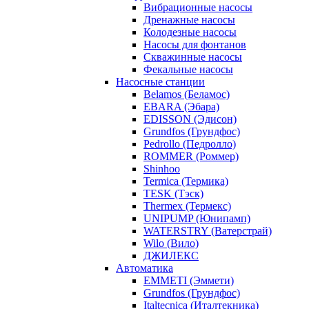
Вибрационные насосы
Дренажные насосы
Колодезные насосы
Насосы для фонтанов
Скважинные насосы
Фекальные насосы
Насосные станции
Belamos (Беламос)
EBARA (Эбара)
EDISSON (Эдисон)
Grundfos (Грундфос)
Pedrollo (Педролло)
ROMMER (Роммер)
Shinhoo
Termica (Термика)
TESK (Тэск)
Thermex (Термекс)
UNIPUMP (Юнипамп)
WATERSTRY (Ватерстрай)
Wilo (Вило)
ДЖИЛЕКС
Автоматика
EMMETI (Эммети)
Grundfos (Грундфос)
Italtecnica (Италтекника)