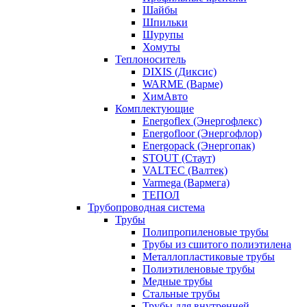
Шайбы
Шпильки
Шурупы
Хомуты
Теплоноситель
DIXIS (Диксис)
WARME (Варме)
ХимАвто
Комплектующие
Energoflex (Энергофлекс)
Energofloor (Энергофлор)
Energopack (Энергопак)
STOUT (Стаут)
VALTEC (Валтек)
Varmega (Вармега)
ТЕПОЛ
Трубопроводная система
Трубы
Полипропиленовые трубы
Трубы из сшитого полиэтилена
Металлопластиковые трубы
Полиэтиленовые трубы
Медные трубы
Стальные трубы
Трубы для внутренней