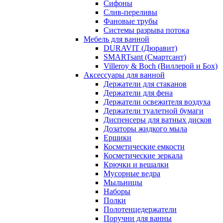
Сифоны
Слив-переливы
Фановые трубы
Системы разрыва потока
Мебель для ванной
DURAVIT (Дюравит)
SMARTsant (Смартсант)
Villeroy & Boch (Виллерой и Бох)
Аксессуары для ванной
Держатели для стаканов
Держатели для фена
Держатели освежителя воздуха
Держатели туалетной бумаги
Диспенсеры для ватных дисков
Дозаторы жидкого мыла
Ершики
Косметические емкости
Косметические зеркала
Крючки и вешалки
Мусорные ведра
Мыльницы
Наборы
Полки
Полотенцедержатели
Поручни для ванны