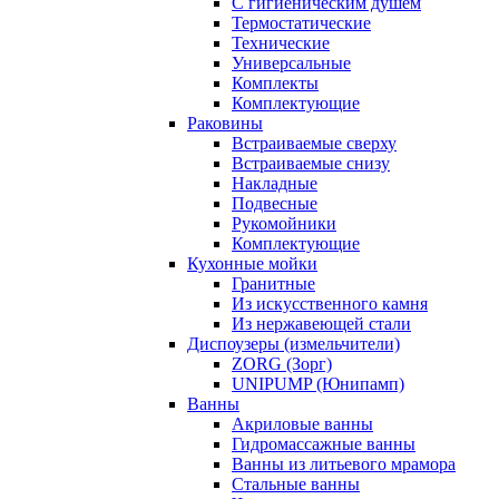
С гигиеническим душем
Термостатические
Технические
Универсальные
Комплекты
Комплектующие
Раковины
Встраиваемые сверху
Встраиваемые снизу
Накладные
Подвесные
Рукомойники
Комплектующие
Кухонные мойки
Гранитные
Из искусственного камня
Из нержавеющей стали
Диспоузеры (измельчители)
ZORG (Зорг)
UNIPUMP (Юнипамп)
Ванны
Акриловые ванны
Гидромассажные ванны
Ванны из литьевого мрамора
Стальные ванны