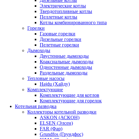
Дизельные котлы
Электрические котлы
Твердотопливные котлы
Пеллетные котлы
Котлы комбинированного типа
Горелки
Газовые горелки
Дизельные горелки
Пелетные горелки
Дымоходы
Двустенные дымоходы
Коаксиальные дымоходы
Одностенные дымоходы
Раздельные дымоходы
Тепловые насосы
Hajdu (Хайду)
Комплектующие
Комплектующие для котлов
Комплектующие для горелок
Котельная разводка
Коллекторы котельной разводки
ASKON (АСКОН)
ELSEN (Элсен)
FAR (Фар)
Grundfos (Грундфос)