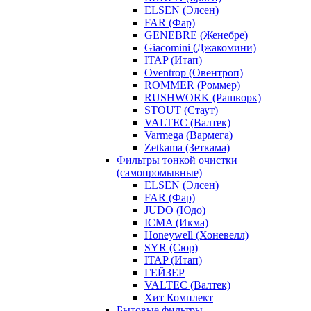
ELSEN (Элсен)
FAR (Фар)
GENEBRE (Женебре)
Giacomini (Джакомини)
ITAP (Итап)
Oventrop (Овентроп)
ROMMER (Роммер)
RUSHWORK (Рашворк)
STOUT (Стаут)
VALTEC (Валтек)
Varmega (Вармега)
Zetkama (Зеткама)
Фильтры тонкой очистки
(самопромывные)
ELSEN (Элсен)
FAR (Фар)
JUDO (Юдо)
ICMA (Икма)
Honeywell (Хоневелл)
SYR (Сюр)
ITAP (Итап)
ГЕЙЗЕР
VALTEC (Валтек)
Хит Комплект
Бытовые фильтры