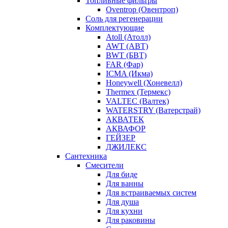
Топливные фильтры
Oventrop (Овентроп)
Соль для регенерации
Комплектующие
Atoll (Атолл)
AWT (АВТ)
BWT (БВТ)
FAR (Фар)
ICMA (Икма)
Honeywell (Хоневелл)
Thermex (Термекс)
VALTEC (Валтек)
WATERSTRY (Ватерстрай)
АКВАТЕК
АКВАФОР
ГЕЙЗЕР
ДЖИЛЕКС
Сантехника
Смесители
Для биде
Для ванны
Для встраиваемых систем
Для душа
Для кухни
Для раковины