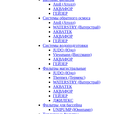
Atoll (Атолл)
АКВАФОР
ГЕЙЗЕР
Системы обратного осмоса
Atoll (Атолл)
WATERSTRY (Ватерстрай)
АКВАТЕК
АКВАФОР
ГЕЙЗЕР
Системы водоподготовки
JUDO (Юдо)
Viessmann (Виссманн)
АКВАФОР
ГЕЙЗЕР
Фильтры магистральные
JUDO (Юдо)
Thermex (Термекс)
WATERSTRY (Ватерстрай)
АКВАТЕК
АКВАФОР
ГЕЙЗЕР
ДЖИЛЕКС
Фильтры для бассейна
UNIPUMP (Юнипамп)