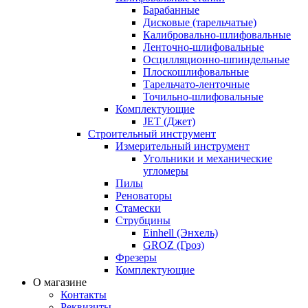
Барабанные
Дисковые (тарельчатые)
Калибровально-шлифовальные
Ленточно-шлифовальные
Осцилляционно-шпиндельные
Плоскошлифовальные
Тарельчато-ленточные
Точильно-шлифовальные
Комплектующие
JET (Джет)
Строительный инструмент
Измерительный инструмент
Угольники и механические
угломеры
Пилы
Реноваторы
Стамески
Струбцины
Einhell (Энхель)
GROZ (Гроз)
Фрезеры
Комплектующие
О магазине
Контакты
Реквизиты