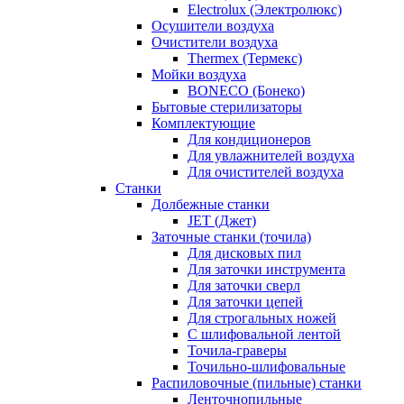
Electrolux (Электролюкс)
Осушители воздуха
Очистители воздуха
Thermex (Термекс)
Мойки воздуха
BONECO (Бонеко)
Бытовые стерилизаторы
Комплектующие
Для кондиционеров
Для увлажнителей воздуха
Для очистителей воздуха
Станки
Долбежные станки
JET (Джет)
Заточные станки (точила)
Для дисковых пил
Для заточки инструмента
Для заточки сверл
Для заточки цепей
Для строгальных ножей
С шлифовальной лентой
Точила-граверы
Точильно-шлифовальные
Распиловочные (пильные) станки
Ленточнопильные