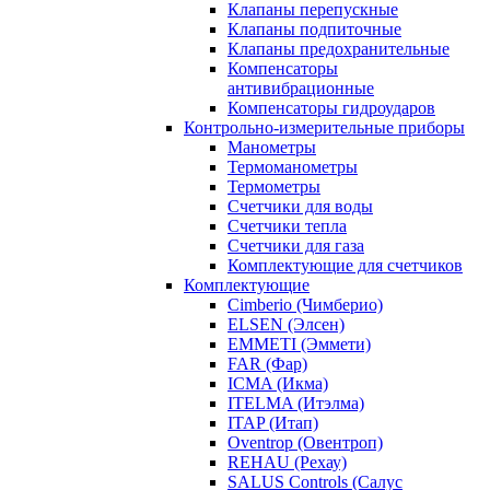
Клапаны перепускные
Клапаны подпиточные
Клапаны предохранительные
Компенсаторы
антивибрационные
Компенсаторы гидроударов
Контрольно-измерительные приборы
Манометры
Термоманометры
Термометры
Счетчики для воды
Счетчики тепла
Счетчики для газа
Комплектующие для счетчиков
Комплектующие
Cimberio (Чимберио)
ELSEN (Элсен)
EMMETI (Эммети)
FAR (Фар)
ICMA (Икма)
ITELMA (Итэлма)
ITAP (Итап)
Oventrop (Овентроп)
REHAU (Рехау)
SALUS Controls (Салус