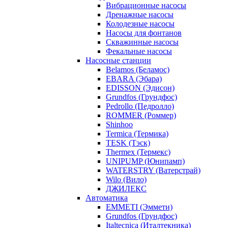
Вибрационные насосы
Дренажные насосы
Колодезные насосы
Насосы для фонтанов
Скважинные насосы
Фекальные насосы
Насосные станции
Belamos (Беламос)
EBARA (Эбара)
EDISSON (Эдисон)
Grundfos (Грундфос)
Pedrollo (Педролло)
ROMMER (Роммер)
Shinhoo
Termica (Термика)
TESK (Тэск)
Thermex (Термекс)
UNIPUMP (Юнипамп)
WATERSTRY (Ватерстрай)
Wilo (Вило)
ДЖИЛЕКС
Автоматика
EMMETI (Эммети)
Grundfos (Грундфос)
Italtecnica (Италтекника)