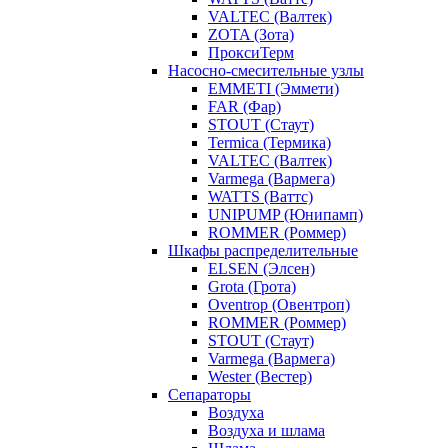
VALTEC (Валтек)
ZOTA (Зота)
ПроксиТерм
Насосно-смесительные узлы
EMMETI (Эммети)
FAR (Фар)
STOUT (Стаут)
Termica (Термика)
VALTEC (Валтек)
Varmega (Вармега)
WATTS (Ваттс)
UNIPUMP (Юнипамп)
ROMMER (Роммер)
Шкафы распределительные
ELSEN (Элсен)
Grota (Грота)
Oventrop (Овентроп)
ROMMER (Роммер)
STOUT (Стаут)
Varmega (Вармега)
Wester (Вестер)
Сепараторы
Воздуха
Воздуха и шлама