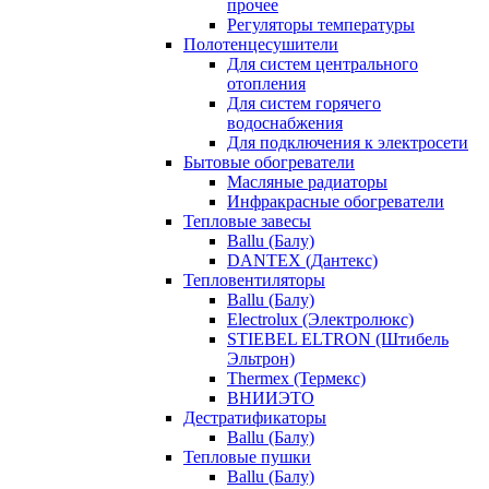
прочее
Регуляторы температуры
Полотенцесушители
Для систем центрального
отопления
Для систем горячего
водоснабжения
Для подключения к электросети
Бытовые обогреватели
Масляные радиаторы
Инфракрасные обогреватели
Тепловые завесы
Ballu (Балу)
DANTEX (Дантекс)
Тепловентиляторы
Ballu (Балу)
Electrolux (Электролюкс)
STIEBEL ELTRON (Штибель
Эльтрон)
Thermex (Термекс)
ВНИИЭТО
Дестратификаторы
Ballu (Балу)
Тепловые пушки
Ballu (Балу)