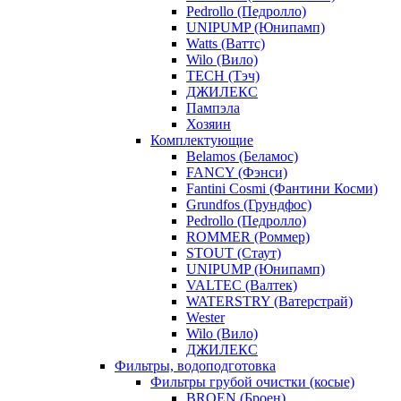
Pedrollo (Педролло)
UNIPUMP (Юнипамп)
Watts (Ваттс)
Wilo (Вило)
TECH (Тэч)
ДЖИЛЕКС
Пампэла
Хозяин
Комплектующие
Belamos (Беламос)
FANCY (Фэнси)
Fantini Cosmi (Фантини Косми)
Grundfos (Грундфос)
Pedrollo (Педролло)
ROMMER (Роммер)
STOUT (Стаут)
UNIPUMP (Юнипамп)
VALTEC (Валтек)
WATERSTRY (Ватерстрай)
Wester
Wilo (Вило)
ДЖИЛЕКС
Фильтры, водоподготовка
Фильтры грубой очистки (косые)
BROEN (Броен)