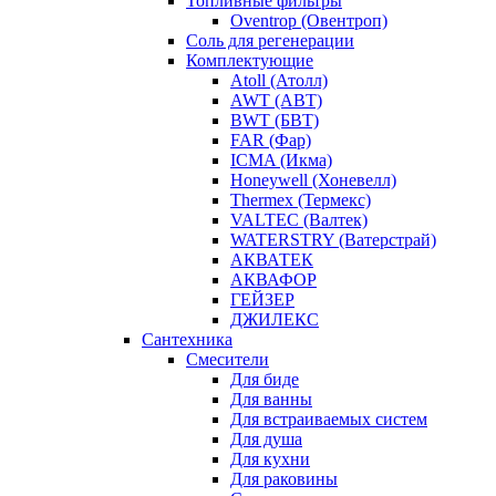
Топливные фильтры
Oventrop (Овентроп)
Соль для регенерации
Комплектующие
Atoll (Атолл)
AWT (АВТ)
BWT (БВТ)
FAR (Фар)
ICMA (Икма)
Honeywell (Хоневелл)
Thermex (Термекс)
VALTEC (Валтек)
WATERSTRY (Ватерстрай)
АКВАТЕК
АКВАФОР
ГЕЙЗЕР
ДЖИЛЕКС
Сантехника
Смесители
Для биде
Для ванны
Для встраиваемых систем
Для душа
Для кухни
Для раковины