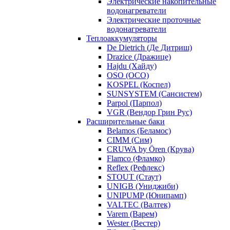
Электрические накопительные
водонагреватели
Электрические проточные
водонагреватели
Теплоаккумуляторы
De Dietrich (Де Дитриш)
Drazice (Дражице)
Hajdu (Хайду)
OSO (ОСО)
KOSPEL (Коспел)
SUNSYSTEM (Сансистем)
Parpol (Парпол)
VGR (Вендор Грин Рус)
Расширительные баки
Belamos (Беламос)
CIMM (Сим)
CRUWA by Ören (Крува)
Flamco (Фламко)
Reflex (Рефлекс)
STOUT (Стаут)
UNIGB (Униджиби)
UNIPUMP (Юнипамп)
VALTEC (Валтек)
Varem (Варем)
Wester (Вестер)