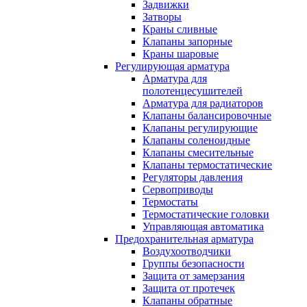
Задвижки
Затворы
Краны сливные
Клапаны запорные
Краны шаровые
Регулирующая арматура
Арматура для
полотенцесушителей
Арматура для радиаторов
Клапаны балансировочные
Клапаны регулирующие
Клапаны соленоидные
Клапаны смесительные
Клапаны термостатические
Регуляторы давления
Сервоприводы
Термостаты
Термостатические головки
Управляющая автоматика
Предохранительная арматура
Воздухоотводчики
Группы безопасности
Защита от замерзания
Защита от протечек
Клапаны обратные