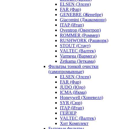
ELSEN (Элсен)
FAR (Фар)
GENEBRE (Женебре)
Giacomini (Джакомини)
ITAP (Итап)
Oventrop (Овентроп)
ROMMER (Роммер)
RUSHWORK (Рашворк)
STOUT (Стаут)
VALTEC (Валтек)
Varmega (Вармега)
Zetkama (Зеткама)
Фильтры тонкой очистки
(самопромывные)
ELSEN (Элсен)
FAR (Фар)
JUDO (Юдо)
ICMA (Икма)
Honeywell (Хоневелл)
SYR (Сюр)
ITAP (Итап)
ГЕЙЗЕР
VALTEC (Валтек)
Хит Комплект
Бытовые фильтры