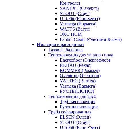
Контролс)
SANEXT (Санекст)
STOUT (Стаут)
Uni-Fitt (Юни-Фитт)
Varmega (Вармега)
WATTS (Ваттс)
ЭКО НОМ
Fantini Cosmi (Фантини Косми)
Изоляция и расходники
Газовые баллоны
Теплоизоляция для теплого пола
Energofloor (Энергофлор)
REHAU (Рехау)
ROMMER (Роммер)
Oventrop (Овентроп)
VALTEC (Валтек)
Varmega (Вармега)
РУСТЕПЛОПОЛ
Теплоизоляция для труб
Трубная изоляция
Рулонная изоляция
Труба гофрированная
ELSEN (Элсен)
STOUT (Стаут)
Uni-Fitt (Юни-Фитт)