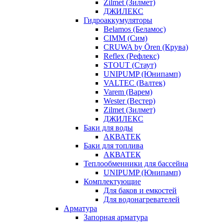
Zilmet (Зилмет)
ДЖИЛЕКС
Гидроаккумуляторы
Belamos (Беламос)
CIMM (Сим)
CRUWA by Ören (Крува)
Reflex (Рефлекс)
STOUT (Стаут)
UNIPUMP (Юнипамп)
VALTEC (Валтек)
Varem (Варем)
Wester (Вестер)
Zilmet (Зилмет)
ДЖИЛЕКС
Баки для воды
АКВАТЕК
Баки для топлива
АКВАТЕК
Теплообменники для бассейна
UNIPUMP (Юнипамп)
Комплектующие
Для баков и емкостей
Для водонагревателей
Арматура
Запорная арматура