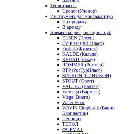
Шланги
Теплотрассы
Uponor (Упонор)
Инструмент для монтажа труб
На продажу
В аренду
Элементы для фиксации труб
ELSEN (Элсен)
FV-Plast (ФВ-Пласт)
Fusitek (Фузитек)
KALDE (Кальде)
REHAU (Рехау)
ROMMER (Роммер)
RTP (РосТурПласт)
SINIKON (СИНИКОН)
STOUT (Стаут)
VALTEC (Валтек)
Varmega (Вармега)
Viega (Виега)
Water Floor
WAVIN Ekoplastik (Вавин
Экопластик)
Пенощит
ТЕПОЛ
ФОРМАТ