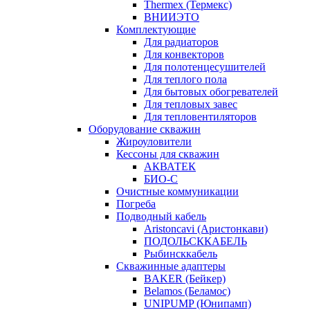
Thermex (Термекс)
ВНИИЭТО
Комплектующие
Для радиаторов
Для конвекторов
Для полотенцесушителей
Для теплого пола
Для бытовых обогревателей
Для тепловых завес
Для тепловентиляторов
Оборудование скважин
Жироуловители
Кессоны для скважин
АКВАТЕК
БИО-С
Очистные коммуникации
Погреба
Подводный кабель
Aristoncavi (Аристонкави)
ПОДОЛЬСККАБЕЛЬ
Рыбинсккабель
Скважинные адаптеры
BAKER (Бейкер)
Belamos (Беламос)
UNIPUMP (Юнипамп)