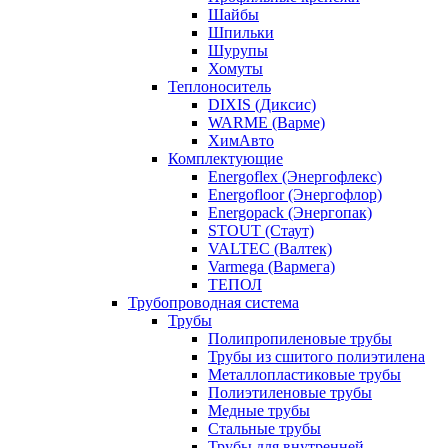
Шайбы
Шпильки
Шурупы
Хомуты
Теплоноситель
DIXIS (Диксис)
WARME (Варме)
ХимАвто
Комплектующие
Energoflex (Энергофлекс)
Energofloor (Энергофлор)
Energopack (Энергопак)
STOUT (Стаут)
VALTEC (Валтек)
Varmega (Вармега)
ТЕПОЛ
Трубопроводная система
Трубы
Полипропиленовые трубы
Трубы из сшитого полиэтилена
Металлопластиковые трубы
Полиэтиленовые трубы
Медные трубы
Стальные трубы
Трубы для внутренней