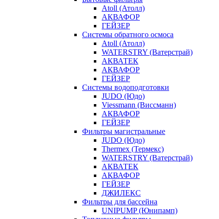
Atoll (Атолл)
АКВАФОР
ГЕЙЗЕР
Системы обратного осмоса
Atoll (Атолл)
WATERSTRY (Ватерстрай)
АКВАТЕК
АКВАФОР
ГЕЙЗЕР
Системы водоподготовки
JUDO (Юдо)
Viessmann (Виссманн)
АКВАФОР
ГЕЙЗЕР
Фильтры магистральные
JUDO (Юдо)
Thermex (Термекс)
WATERSTRY (Ватерстрай)
АКВАТЕК
АКВАФОР
ГЕЙЗЕР
ДЖИЛЕКС
Фильтры для бассейна
UNIPUMP (Юнипамп)