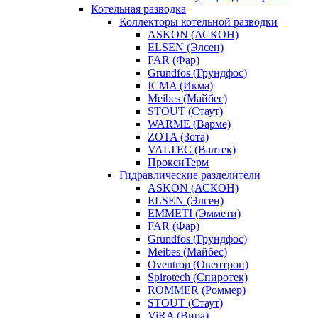
Котельная разводка
Коллекторы котельной разводки
ASKON (АСКОН)
ELSEN (Элсен)
FAR (Фар)
Grundfos (Грундфос)
ICMA (Икма)
Meibes (Майбес)
STOUT (Стаут)
WARME (Варме)
ZOTA (Зота)
VALTEC (Валтек)
ПроксиТерм
Гидравлические разделители
ASKON (АСКОН)
ELSEN (Элсен)
EMMETI (Эммети)
FAR (Фар)
Grundfos (Грундфос)
Meibes (Майбес)
Oventrop (Овентроп)
Spirotech (Спиротек)
ROMMER (Роммер)
STOUT (Стаут)
ViRA (Вира)