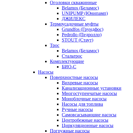
Оголовки скважинные
Belamos (Беламос)
UNIPUMP (Юнипамп)
ДЖИЛЕКС
Термоусадочные муфты
Grundfos (Грундфос)
Pedrollo (Педролло)
STOUT (Стаут)
Трос
Belamos (Беламос)
Стальтрос
Комплектующие
БИО-С
Насосы
Поверхностные насосы
Вихревые насосы
Канализационные установки
Многоступенчатые насосы
Моноблочные насосы
Насосы для топлива
Ручные насосы
Самовсасывающие насосы
Центробежные насосы
Циркуляционные насосы
Погружные насосы