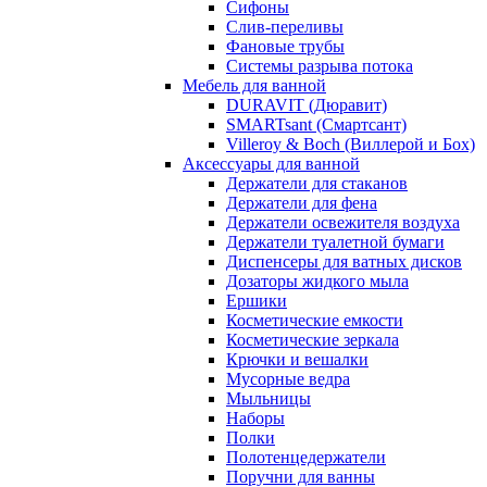
Сифоны
Слив-переливы
Фановые трубы
Системы разрыва потока
Мебель для ванной
DURAVIT (Дюравит)
SMARTsant (Смартсант)
Villeroy & Boch (Виллерой и Бох)
Аксессуары для ванной
Держатели для стаканов
Держатели для фена
Держатели освежителя воздуха
Держатели туалетной бумаги
Диспенсеры для ватных дисков
Дозаторы жидкого мыла
Ершики
Косметические емкости
Косметические зеркала
Крючки и вешалки
Мусорные ведра
Мыльницы
Наборы
Полки
Полотенцедержатели
Поручни для ванны