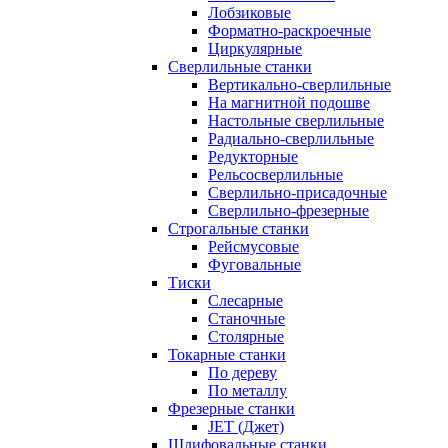
Лобзиковые
Форматно-раскроечные
Циркулярные
Сверлильные станки
Вертикально-сверлильные
На магнитной подошве
Настольные сверлильные
Радиально-сверлильные
Редукторные
Рельсосверлильные
Сверлильно-присадочные
Сверлильно-фрезерные
Строгальные станки
Рейсмусовые
Фуговальные
Тиски
Слесарные
Станочные
Столярные
Токарные станки
По дереву
По металлу
Фрезерные станки
JET (Джет)
Шлифовальные станки