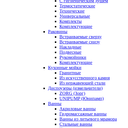
С гигиеническим душем
Термостатические
Технические
Универсальные
Комплекты
Комплектующие
Раковины
Встраиваемые сверху
Встраиваемые снизу
Накладные
Подвесные
Рукомойники
Комплектующие
Кухонные мойки
Гранитные
Из искусственного камня
Из нержавеющей стали
Диспоузеры (измельчители)
ZORG (Зорг)
UNIPUMP (Юнипамп)
Ванны
Акриловые ванны
Гидромассажные ванны
Ванны из литьевого мрамора
Стальные ванны