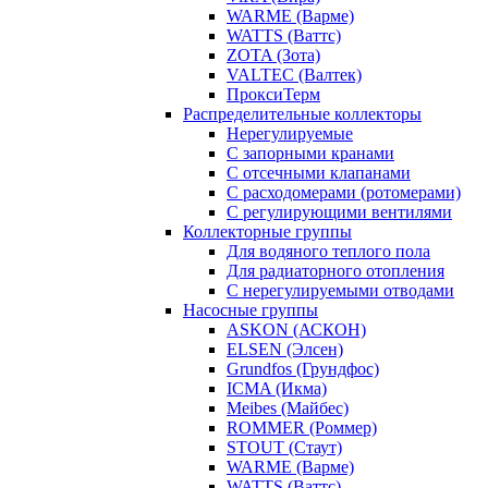
WARME (Варме)
WATTS (Ваттс)
ZOTA (Зота)
VALTEC (Валтек)
ПроксиТерм
Распределительные коллекторы
Нерегулируемые
С запорными кранами
С отсечными клапанами
С расходомерами (ротомерами)
С регулирующими вентилями
Коллекторные группы
Для водяного теплого пола
Для радиаторного отопления
С нерегулируемыми отводами
Насосные группы
ASKON (АСКОН)
ELSEN (Элсен)
Grundfos (Грундфос)
ICMA (Икма)
Meibes (Майбес)
ROMMER (Роммер)
STOUT (Стаут)
WARME (Варме)
WATTS (Ваттс)