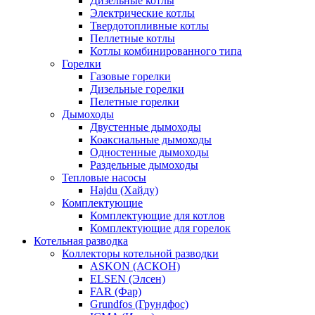
Дизельные котлы
Электрические котлы
Твердотопливные котлы
Пеллетные котлы
Котлы комбинированного типа
Горелки
Газовые горелки
Дизельные горелки
Пелетные горелки
Дымоходы
Двустенные дымоходы
Коаксиальные дымоходы
Одностенные дымоходы
Раздельные дымоходы
Тепловые насосы
Hajdu (Хайду)
Комплектующие
Комплектующие для котлов
Комплектующие для горелок
Котельная разводка
Коллекторы котельной разводки
ASKON (АСКОН)
ELSEN (Элсен)
FAR (Фар)
Grundfos (Грундфос)