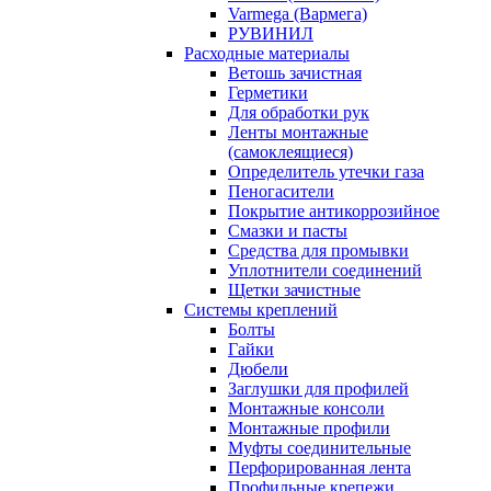
Varmega (Вармега)
РУВИНИЛ
Расходные материалы
Ветошь зачистная
Герметики
Для обработки рук
Ленты монтажные
(самоклеящиеся)
Определитель утечки газа
Пеногасители
Покрытие антикоррозийное
Смазки и пасты
Средства для промывки
Уплотнители соединений
Щетки зачистные
Системы креплений
Болты
Гайки
Дюбели
Заглушки для профилей
Монтажные консоли
Монтажные профили
Муфты соединительные
Перфорированная лента
Профильные крепежи