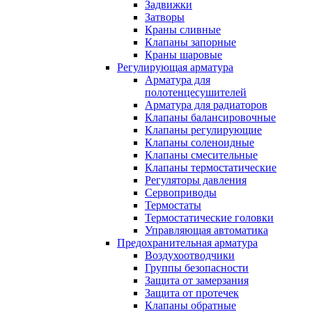
Задвижки
Затворы
Краны сливные
Клапаны запорные
Краны шаровые
Регулирующая арматура
Арматура для
полотенцесушителей
Арматура для радиаторов
Клапаны балансировочные
Клапаны регулирующие
Клапаны соленоидные
Клапаны смесительные
Клапаны термостатические
Регуляторы давления
Сервоприводы
Термостаты
Термостатические головки
Управляющая автоматика
Предохранительная арматура
Воздухоотводчики
Группы безопасности
Защита от замерзания
Защита от протечек
Клапаны обратные