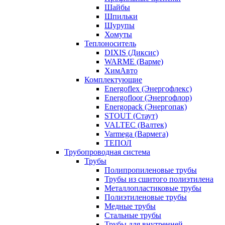
Шайбы
Шпильки
Шурупы
Хомуты
Теплоноситель
DIXIS (Диксис)
WARME (Варме)
ХимАвто
Комплектующие
Energoflex (Энергофлекс)
Energofloor (Энергофлор)
Energopack (Энергопак)
STOUT (Стаут)
VALTEC (Валтек)
Varmega (Вармега)
ТЕПОЛ
Трубопроводная система
Трубы
Полипропиленовые трубы
Трубы из сшитого полиэтилена
Металлопластиковые трубы
Полиэтиленовые трубы
Медные трубы
Стальные трубы
Трубы для внутренней