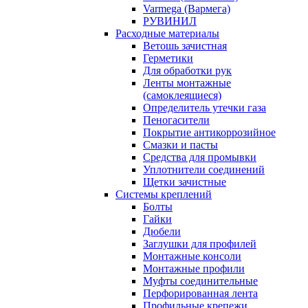
Varmega (Вармега)
РУВИНИЛ
Расходные материалы
Ветошь зачистная
Герметики
Для обработки рук
Ленты монтажные
(самоклеящиеся)
Определитель утечки газа
Пеногасители
Покрытие антикоррозийное
Смазки и пасты
Средства для промывки
Уплотнители соединений
Щетки зачистные
Системы креплений
Болты
Гайки
Дюбели
Заглушки для профилей
Монтажные консоли
Монтажные профили
Муфты соединительные
Перфорированная лента
Профильные крепежи