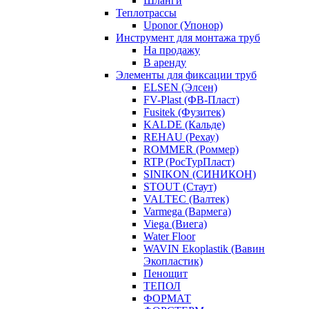
Шланги
Теплотрассы
Uponor (Упонор)
Инструмент для монтажа труб
На продажу
В аренду
Элементы для фиксации труб
ELSEN (Элсен)
FV-Plast (ФВ-Пласт)
Fusitek (Фузитек)
KALDE (Кальде)
REHAU (Рехау)
ROMMER (Роммер)
RTP (РосТурПласт)
SINIKON (СИНИКОН)
STOUT (Стаут)
VALTEC (Валтек)
Varmega (Вармега)
Viega (Виега)
Water Floor
WAVIN Ekoplastik (Вавин
Экопластик)
Пенощит
ТЕПОЛ
ФОРМАТ