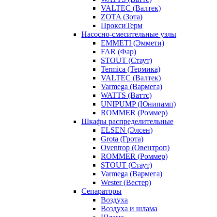
VALTEC (Валтек)
ZOTA (Зота)
ПроксиТерм
Насосно-смесительные узлы
EMMETI (Эммети)
FAR (Фар)
STOUT (Стаут)
Termica (Термика)
VALTEC (Валтек)
Varmega (Вармега)
WATTS (Ваттс)
UNIPUMP (Юнипамп)
ROMMER (Роммер)
Шкафы распределительные
ELSEN (Элсен)
Grota (Грота)
Oventrop (Овентроп)
ROMMER (Роммер)
STOUT (Стаут)
Varmega (Вармега)
Wester (Вестер)
Сепараторы
Воздуха
Воздуха и шлама