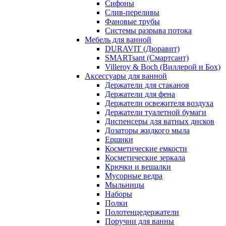
Сифоны
Слив-переливы
Фановые трубы
Системы разрыва потока
Мебель для ванной
DURAVIT (Дюравит)
SMARTsant (Смартсант)
Villeroy & Boch (Виллерой и Бох)
Аксессуары для ванной
Держатели для стаканов
Держатели для фена
Держатели освежителя воздуха
Держатели туалетной бумаги
Диспенсеры для ватных дисков
Дозаторы жидкого мыла
Ершики
Косметические емкости
Косметические зеркала
Крючки и вешалки
Мусорные ведра
Мыльницы
Наборы
Полки
Полотенцедержатели
Поручни для ванны