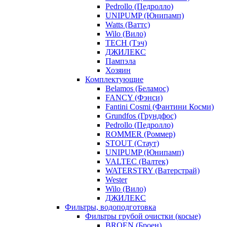
Pedrollo (Педролло)
UNIPUMP (Юнипамп)
Watts (Ваттс)
Wilo (Вило)
TECH (Тэч)
ДЖИЛЕКС
Пампэла
Хозяин
Комплектующие
Belamos (Беламос)
FANCY (Фэнси)
Fantini Cosmi (Фантини Косми)
Grundfos (Грундфос)
Pedrollo (Педролло)
ROMMER (Роммер)
STOUT (Стаут)
UNIPUMP (Юнипамп)
VALTEC (Валтек)
WATERSTRY (Ватерстрай)
Wester
Wilo (Вило)
ДЖИЛЕКС
Фильтры, водоподготовка
Фильтры грубой очистки (косые)
BROEN (Броен)