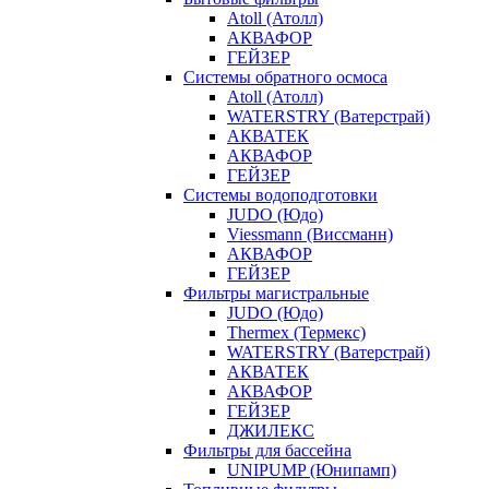
Atoll (Атолл)
АКВАФОР
ГЕЙЗЕР
Системы обратного осмоса
Atoll (Атолл)
WATERSTRY (Ватерстрай)
АКВАТЕК
АКВАФОР
ГЕЙЗЕР
Системы водоподготовки
JUDO (Юдо)
Viessmann (Виссманн)
АКВАФОР
ГЕЙЗЕР
Фильтры магистральные
JUDO (Юдо)
Thermex (Термекс)
WATERSTRY (Ватерстрай)
АКВАТЕК
АКВАФОР
ГЕЙЗЕР
ДЖИЛЕКС
Фильтры для бассейна
UNIPUMP (Юнипамп)