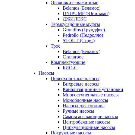
Оголовки скважинные
Belamos (Беламос)
UNIPUMP (Юнипамп)
ДЖИЛЕКС
Термоусадочные муфты
Grundfos (Грундфос)
Pedrollo (Педролло)
STOUT (Стаут)
Трос
Belamos (Беламос)
Стальтрос
Комплектующие
БИО-С
Насосы
Поверхностные насосы
Вихревые насосы
Канализационные установки
Многоступенчатые насосы
Моноблочные насосы
Насосы для топлива
Ручные насосы
Самовсасывающие насосы
Центробежные насосы
Циркуляционные насосы
Погружные насосы