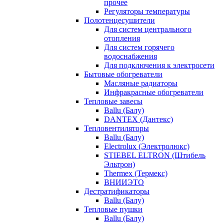
прочее
Регуляторы температуры
Полотенцесушители
Для систем центрального
отопления
Для систем горячего
водоснабжения
Для подключения к электросети
Бытовые обогреватели
Масляные радиаторы
Инфракрасные обогреватели
Тепловые завесы
Ballu (Балу)
DANTEX (Дантекс)
Тепловентиляторы
Ballu (Балу)
Electrolux (Электролюкс)
STIEBEL ELTRON (Штибель
Эльтрон)
Thermex (Термекс)
ВНИИЭТО
Дестратификаторы
Ballu (Балу)
Тепловые пушки
Ballu (Балу)