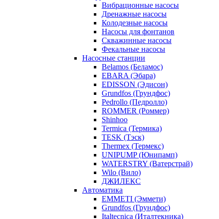
Вибрационные насосы
Дренажные насосы
Колодезные насосы
Насосы для фонтанов
Скважинные насосы
Фекальные насосы
Насосные станции
Belamos (Беламос)
EBARA (Эбара)
EDISSON (Эдисон)
Grundfos (Грундфос)
Pedrollo (Педролло)
ROMMER (Роммер)
Shinhoo
Termica (Термика)
TESK (Тэск)
Thermex (Термекс)
UNIPUMP (Юнипамп)
WATERSTRY (Ватерстрай)
Wilo (Вило)
ДЖИЛЕКС
Автоматика
EMMETI (Эммети)
Grundfos (Грундфос)
Italtecnica (Италтекника)