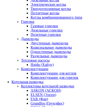
Дизельные котлы
Электрические котлы
Твердотопливные котлы
Пеллетные котлы
Котлы комбинированного типа
Горелки
Газовые горелки
Дизельные горелки
Пелетные горелки
Дымоходы
Двустенные дымоходы
Коаксиальные дымоходы
Одностенные дымоходы
Раздельные дымоходы
Тепловые насосы
Hajdu (Хайду)
Комплектующие
Комплектующие для котлов
Комплектующие для горелок
Котельная разводка
Коллекторы котельной разводки
ASKON (АСКОН)
ELSEN (Элсен)
FAR (Фар)
Grundfos (Грундфос)