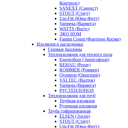
Контролс)
SANEXT (Санекст)
STOUT (Стаут)
Uni-Fitt (Юни-Фитт)
Varmega (Вармега)
WATTS (Ваттс)
ЭКО НОМ
Fantini Cosmi (Фантини Косми)
Изоляция и расходники
Газовые баллоны
Теплоизоляция для теплого пола
Energofloor (Энергофлор)
REHAU (Рехау)
ROMMER (Роммер)
Oventrop (Овентроп)
VALTEC (Валтек)
Varmega (Вармега)
РУСТЕПЛОПОЛ
Теплоизоляция для труб
Трубная изоляция
Рулонная изоляция
Труба гофрированная
ELSEN (Элсен)
STOUT (Стаут)
Uni-Fitt (Юни-Фитт)