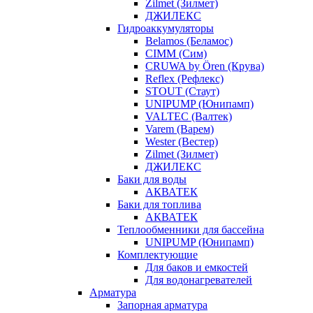
Zilmet (Зилмет)
ДЖИЛЕКС
Гидроаккумуляторы
Belamos (Беламос)
CIMM (Сим)
CRUWA by Ören (Крува)
Reflex (Рефлекс)
STOUT (Стаут)
UNIPUMP (Юнипамп)
VALTEC (Валтек)
Varem (Варем)
Wester (Вестер)
Zilmet (Зилмет)
ДЖИЛЕКС
Баки для воды
АКВАТЕК
Баки для топлива
АКВАТЕК
Теплообменники для бассейна
UNIPUMP (Юнипамп)
Комплектующие
Для баков и емкостей
Для водонагревателей
Арматура
Запорная арматура