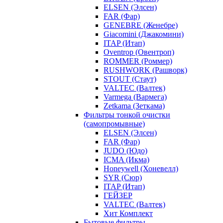
ELSEN (Элсен)
FAR (Фар)
GENEBRE (Женебре)
Giacomini (Джакомини)
ITAP (Итап)
Oventrop (Овентроп)
ROMMER (Роммер)
RUSHWORK (Рашворк)
STOUT (Стаут)
VALTEC (Валтек)
Varmega (Вармега)
Zetkama (Зеткама)
Фильтры тонкой очистки
(самопромывные)
ELSEN (Элсен)
FAR (Фар)
JUDO (Юдо)
ICMA (Икма)
Honeywell (Хоневелл)
SYR (Сюр)
ITAP (Итап)
ГЕЙЗЕР
VALTEC (Валтек)
Хит Комплект
Бытовые фильтры