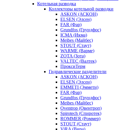
Котельная разводка
Коллекторы котельной разводки
ASKON (АСКОН)
ELSEN (Элсен)
FAR (Фар)
Grundfos (Грундфос)
ICMA (Икма)
Meibes (Майбес)
STOUT (Стаут)
WARME (Варме)
ZOTA (Зота)
VALTEC (Валтек)
ПроксиТерм
Гидравлические разделители
ASKON (АСКОН)
ELSEN (Элсен)
EMMETI (Эммети)
FAR (Фар)
Grundfos (Грундфос)
Meibes (Майбес)
Oventrop (Овентроп)
Spirotech (Спиротек)
ROMMER (Роммер)
STOUT (Стаут)
ViRA (Вира)