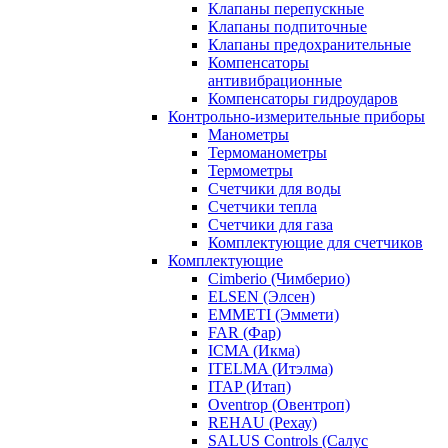
Клапаны перепускные
Клапаны подпиточные
Клапаны предохранительные
Компенсаторы
антивибрационные
Компенсаторы гидроударов
Контрольно-измерительные приборы
Манометры
Термоманометры
Термометры
Счетчики для воды
Счетчики тепла
Счетчики для газа
Комплектующие для счетчиков
Комплектующие
Cimberio (Чимберио)
ELSEN (Элсен)
EMMETI (Эммети)
FAR (Фар)
ICMA (Икма)
ITELMA (Итэлма)
ITAP (Итап)
Oventrop (Овентроп)
REHAU (Рехау)
SALUS Controls (Салус