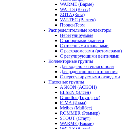
WARME (Варме)
WATTS (Ваттс)
ZOTA (Зота)
VALTEC (Валтек)
ПроксиТерм
Распределительные коллекторы
Нерегулируемые
С запорными кранами
С отсечными клапанами
С расходомерами (ротомерами)
С регулирующими вентилями
Коллекторные группы
Для водяного теплого пола
Для радиаторного отопления
С нерегулируемыми отводами
Насосные группы
ASKON (АСКОН)
ELSEN (Элсен)
Grundfos (Грундфос)
ICMA (Икма)
Meibes (Майбес)
ROMMER (Роммер)
STOUT (Стаут)
WARME (Варме)
WATTS (Ваттс)