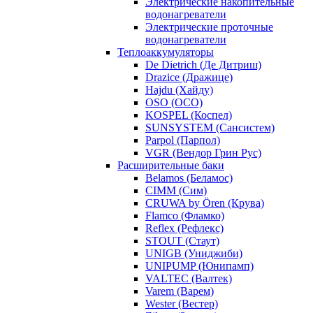
Электрические накопительные
водонагреватели
Электрические проточные
водонагреватели
Теплоаккумуляторы
De Dietrich (Де Дитриш)
Drazice (Дражице)
Hajdu (Хайду)
OSO (ОСО)
KOSPEL (Коспел)
SUNSYSTEM (Сансистем)
Parpol (Парпол)
VGR (Вендор Грин Рус)
Расширительные баки
Belamos (Беламос)
CIMM (Сим)
CRUWA by Ören (Крува)
Flamco (Фламко)
Reflex (Рефлекс)
STOUT (Стаут)
UNIGB (Униджиби)
UNIPUMP (Юнипамп)
VALTEC (Валтек)
Varem (Варем)
Wester (Вестер)