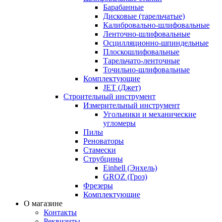
Барабанные
Дисковые (тарельчатые)
Калибровально-шлифовальные
Ленточно-шлифовальные
Осцилляционно-шпиндельные
Плоскошлифовальные
Тарельчато-ленточные
Точильно-шлифовальные
Комплектующие
JET (Джет)
Строительный инструмент
Измерительный инструмент
Угольники и механические
угломеры
Пилы
Реноваторы
Стамески
Струбцины
Einhell (Энхель)
GROZ (Гроз)
Фрезеры
Комплектующие
О магазине
Контакты
Реквизиты