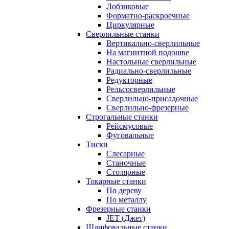
Лобзиковые
Форматно-раскроечные
Циркулярные
Сверлильные станки
Вертикально-сверлильные
На магнитной подошве
Настольные сверлильные
Радиально-сверлильные
Редукторные
Рельсосверлильные
Сверлильно-присадочные
Сверлильно-фрезерные
Строгальные станки
Рейсмусовые
Фуговальные
Тиски
Слесарные
Станочные
Столярные
Токарные станки
По дереву
По металлу
Фрезерные станки
JET (Джет)
Шлифовальные станки