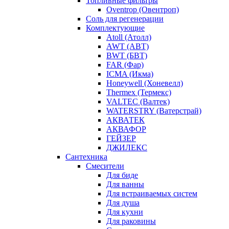
Топливные фильтры
Oventrop (Овентроп)
Соль для регенерации
Комплектующие
Atoll (Атолл)
AWT (АВТ)
BWT (БВТ)
FAR (Фар)
ICMA (Икма)
Honeywell (Хоневелл)
Thermex (Термекс)
VALTEC (Валтек)
WATERSTRY (Ватерстрай)
АКВАТЕК
АКВАФОР
ГЕЙЗЕР
ДЖИЛЕКС
Сантехника
Смесители
Для биде
Для ванны
Для встраиваемых систем
Для душа
Для кухни
Для раковины