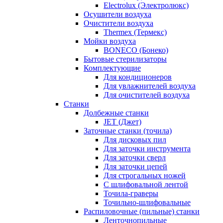
Electrolux (Электролюкс)
Осушители воздуха
Очистители воздуха
Thermex (Термекс)
Мойки воздуха
BONECO (Бонеко)
Бытовые стерилизаторы
Комплектующие
Для кондиционеров
Для увлажнителей воздуха
Для очистителей воздуха
Станки
Долбежные станки
JET (Джет)
Заточные станки (точила)
Для дисковых пил
Для заточки инструмента
Для заточки сверл
Для заточки цепей
Для строгальных ножей
С шлифовальной лентой
Точила-граверы
Точильно-шлифовальные
Распиловочные (пильные) станки
Ленточнопильные