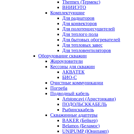
Thermex (Термекс)
ВНИИЭТО
Комплектующие
Для радиаторов
Для конвекторов
Для полотенцесушителей
Для теплого пола
Для бытовых обогревателей
Для тепловых завес
Для тепловентиляторов
Оборудование скважин
Жироуловители
Кессоны для скважин
АКВАТЕК
БИО-С
Очистные коммуникации
Погреба
Подводный кабель
Aristoncavi (Аристонкави)
ПОДОЛЬСККАБЕЛЬ
Рыбинсккабель
Скважинные адаптеры
BAKER (Бейкер)
Belamos (Беламос)
UNIPUMP (Юнипамп)