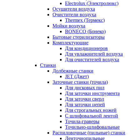
Electrolux (Электролюкс)
Осушители воздуха
Очистители воздуха
Thermex (Термекс)
Мойки воздуха
BONECO (Бонеко)
Бытовые стерилизаторы
Комплектующие
Для кондиционеров
Для увлажнителей воздуха
Для очистителей воздуха
Станки
Долбежные станки
JET (Джет)
Заточные станки (точила)
Для дисковых пил
Для заточки инструмента
Для заточки сверл
Для заточки цепей
Для строгальных ножей
С шлифовальной лентой
Точила-граверы
Точильно-шлифовальные
Распиловочные (пильные) станки
Ленточнопильные