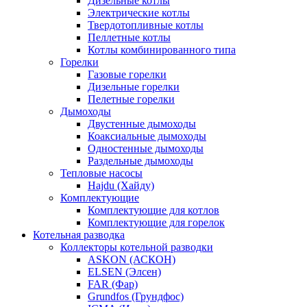
Дизельные котлы
Электрические котлы
Твердотопливные котлы
Пеллетные котлы
Котлы комбинированного типа
Горелки
Газовые горелки
Дизельные горелки
Пелетные горелки
Дымоходы
Двустенные дымоходы
Коаксиальные дымоходы
Одностенные дымоходы
Раздельные дымоходы
Тепловые насосы
Hajdu (Хайду)
Комплектующие
Комплектующие для котлов
Комплектующие для горелок
Котельная разводка
Коллекторы котельной разводки
ASKON (АСКОН)
ELSEN (Элсен)
FAR (Фар)
Grundfos (Грундфос)