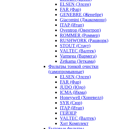
ELSEN (Элсен)
FAR (Фар)
GENEBRE (Женебре)
Giacomini (Джакомини)
ITAP (Итап)
Oventrop (Овентроп)
ROMMER (Роммер)
RUSHWORK (Рашворк)
STOUT (Стаут)
VALTEC (Валтек)
Varmega (Вармега)
Zetkama (Зеткама)
Фильтры тонкой очистки
(самопромывные)
ELSEN (Элсен)
FAR (Фар)
JUDO (Юдо)
ICMA (Икма)
Honeywell (Хоневелл)
SYR (Сюр)
ITAP (Итап)
ГЕЙЗЕР
VALTEC (Валтек)
Хит Комплект
Бытовые фильтры