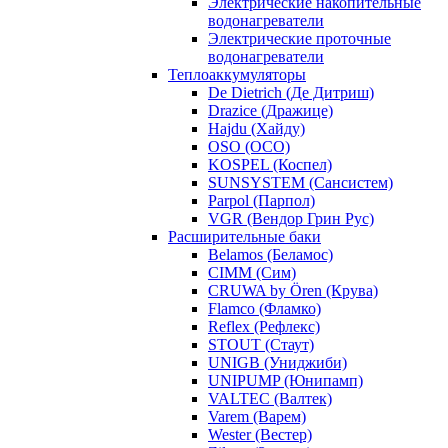
Электрические накопительные
водонагреватели
Электрические проточные
водонагреватели
Теплоаккумуляторы
De Dietrich (Де Дитриш)
Drazice (Дражице)
Hajdu (Хайду)
OSO (ОСО)
KOSPEL (Коспел)
SUNSYSTEM (Сансистем)
Parpol (Парпол)
VGR (Вендор Грин Рус)
Расширительные баки
Belamos (Беламос)
CIMM (Сим)
CRUWA by Ören (Крува)
Flamco (Фламко)
Reflex (Рефлекс)
STOUT (Стаут)
UNIGB (Униджиби)
UNIPUMP (Юнипамп)
VALTEC (Валтек)
Varem (Варем)
Wester (Вестер)