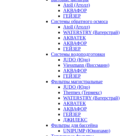
Atoll (Атолл)
АКВАФОР
ГЕЙЗЕР
Системы обратного осмоса
Atoll (Атолл)
WATERSTRY (Ватерстрай)
АКВАТЕК
АКВАФОР
ГЕЙЗЕР
Системы водоподготовки
JUDO (Юдо)
Viessmann (Виссманн)
АКВАФОР
ГЕЙЗЕР
Фильтры магистральные
JUDO (Юдо)
Thermex (Термекс)
WATERSTRY (Ватерстрай)
АКВАТЕК
АКВАФОР
ГЕЙЗЕР
ДЖИЛЕКС
Фильтры для бассейна
UNIPUMP (Юнипамп)