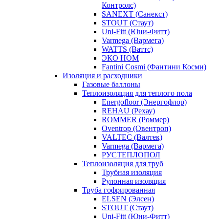
Контролс)
SANEXT (Санекст)
STOUT (Стаут)
Uni-Fitt (Юни-Фитт)
Varmega (Вармега)
WATTS (Ваттс)
ЭКО НОМ
Fantini Cosmi (Фантини Косми)
Изоляция и расходники
Газовые баллоны
Теплоизоляция для теплого пола
Energofloor (Энергофлор)
REHAU (Рехау)
ROMMER (Роммер)
Oventrop (Овентроп)
VALTEC (Валтек)
Varmega (Вармега)
РУСТЕПЛОПОЛ
Теплоизоляция для труб
Трубная изоляция
Рулонная изоляция
Труба гофрированная
ELSEN (Элсен)
STOUT (Стаут)
Uni-Fitt (Юни-Фитт)