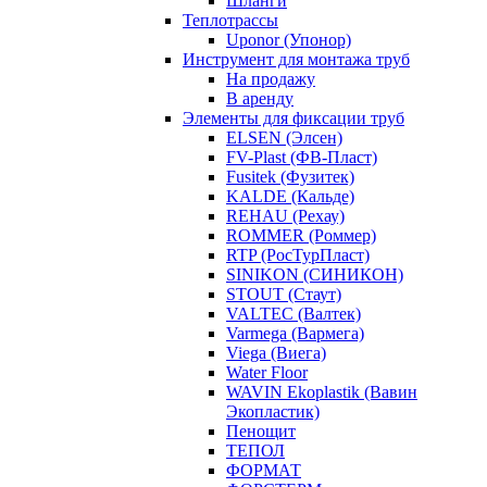
Шланги
Теплотрассы
Uponor (Упонор)
Инструмент для монтажа труб
На продажу
В аренду
Элементы для фиксации труб
ELSEN (Элсен)
FV-Plast (ФВ-Пласт)
Fusitek (Фузитек)
KALDE (Кальде)
REHAU (Рехау)
ROMMER (Роммер)
RTP (РосТурПласт)
SINIKON (СИНИКОН)
STOUT (Стаут)
VALTEC (Валтек)
Varmega (Вармега)
Viega (Виега)
Water Floor
WAVIN Ekoplastik (Вавин
Экопластик)
Пенощит
ТЕПОЛ
ФОРМАТ