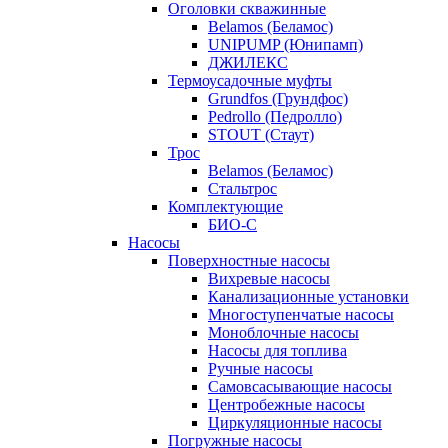
Оголовки скважинные
Belamos (Беламос)
UNIPUMP (Юнипамп)
ДЖИЛЕКС
Термоусадочные муфты
Grundfos (Грундфос)
Pedrollo (Педролло)
STOUT (Стаут)
Трос
Belamos (Беламос)
Стальтрос
Комплектующие
БИО-С
Насосы
Поверхностные насосы
Вихревые насосы
Канализационные установки
Многоступенчатые насосы
Моноблочные насосы
Насосы для топлива
Ручные насосы
Самовсасывающие насосы
Центробежные насосы
Циркуляционные насосы
Погружные насосы