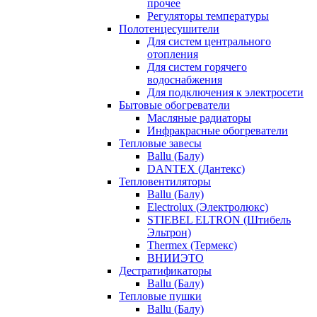
прочее
Регуляторы температуры
Полотенцесушители
Для систем центрального
отопления
Для систем горячего
водоснабжения
Для подключения к электросети
Бытовые обогреватели
Масляные радиаторы
Инфракрасные обогреватели
Тепловые завесы
Ballu (Балу)
DANTEX (Дантекс)
Тепловентиляторы
Ballu (Балу)
Electrolux (Электролюкс)
STIEBEL ELTRON (Штибель
Эльтрон)
Thermex (Термекс)
ВНИИЭТО
Дестратификаторы
Ballu (Балу)
Тепловые пушки
Ballu (Балу)