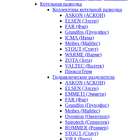
Котельная разводка
Коллекторы котельной разводки
ASKON (АСКОН)
ELSEN (Элсен)
FAR (Фар)
Grundfos (Грундфос)
ICMA (Икма)
Meibes (Майбес)
STOUT (Стаут)
WARME (Варме)
ZOTA (Зота)
VALTEC (Валтек)
ПроксиТерм
Гидравлические разделители
ASKON (АСКОН)
ELSEN (Элсен)
EMMETI (Эммети)
FAR (Фар)
Grundfos (Грундфос)
Meibes (Майбес)
Oventrop (Овентроп)
Spirotech (Спиротек)
ROMMER (Роммер)
STOUT (Стаут)
ViRA (Вира)