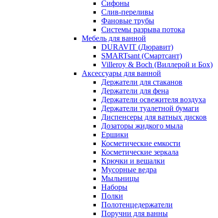
Сифоны
Слив-переливы
Фановые трубы
Системы разрыва потока
Мебель для ванной
DURAVIT (Дюравит)
SMARTsant (Смартсант)
Villeroy & Boch (Виллерой и Бох)
Аксессуары для ванной
Держатели для стаканов
Держатели для фена
Держатели освежителя воздуха
Держатели туалетной бумаги
Диспенсеры для ватных дисков
Дозаторы жидкого мыла
Ершики
Косметические емкости
Косметические зеркала
Крючки и вешалки
Мусорные ведра
Мыльницы
Наборы
Полки
Полотенцедержатели
Поручни для ванны