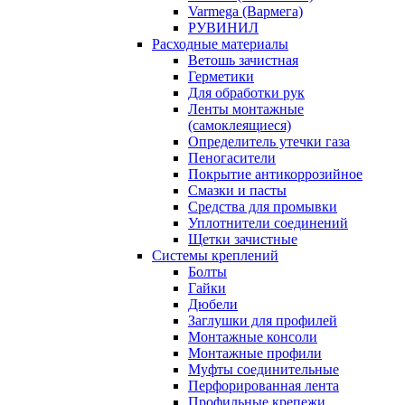
Varmega (Вармега)
РУВИНИЛ
Расходные материалы
Ветошь зачистная
Герметики
Для обработки рук
Ленты монтажные
(самоклеящиеся)
Определитель утечки газа
Пеногасители
Покрытие антикоррозийное
Смазки и пасты
Средства для промывки
Уплотнители соединений
Щетки зачистные
Системы креплений
Болты
Гайки
Дюбели
Заглушки для профилей
Монтажные консоли
Монтажные профили
Муфты соединительные
Перфорированная лента
Профильные крепежи