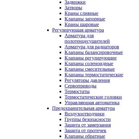
Задвижки
Затворы
Краны сливные
Клапаны запорные
Краны шаровые
Регулирующая арматура
Арматура для
полотенцесушителей
Арматура для радиаторов
Клапаны балансировочные
Клапаны регулирующие
Клапаны соленоидные
Клапаны смесительные
Клапаны термостатические
Регуляторы давления
Сервоприводы
Термостаты
Термостатические головки
Управляющая автоматика
Предохранительная арматура
Воздухоотводчики
Группы безопасности
Защита от замерзания
Защита от протечек
Клапаны обратные