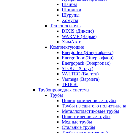
Шайбы
Шпильки
Шурупы
Хомуты
Теплоноситель
DIXIS (Диксис)
WARME (Варме)
ХимАвто
Комплектующие
Energoflex (Энергофлекс)
Energofloor (Энергофлор)
Energopack (Энергопак)
STOUT (Стаут)
VALTEC (Валтек)
Varmega (Вармега)
ТЕПОЛ
Трубопроводная система
Трубы
Полипропиленовые трубы
Трубы из сшитого полиэтилена
Металлопластиковые трубы
Полиэтиленовые трубы
Медные трубы
Стальные трубы
Трубы для внутренней