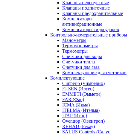
Клапаны перепускные
Клапаны подпиточные
Клапаны предохранительные
Компенсаторы
антивибрационные
Компенсаторы гидроударов
Контрольно-измерительные приборы
Манометры
Термоманометры
Термометры
Счетчики для воды
Счетчики тепла
Счетчики для газа
Комплектующие для счетчиков
Комплектующие
Cimberio (Чимберио)
ELSEN (Элсен)
EMMETI (Эммети)
FAR (Фар)
ICMA (Икма)
ITELMA (Итэлма)
ITAP (Итап)
Oventrop (Овентроп)
REHAU (Рехау)
SALUS Controls (Салус