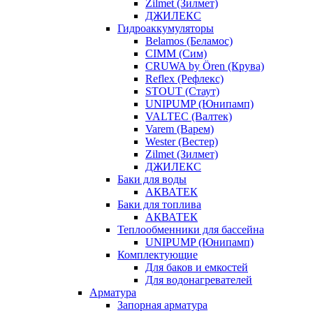
Zilmet (Зилмет)
ДЖИЛЕКС
Гидроаккумуляторы
Belamos (Беламос)
CIMM (Сим)
CRUWA by Ören (Крува)
Reflex (Рефлекс)
STOUT (Стаут)
UNIPUMP (Юнипамп)
VALTEC (Валтек)
Varem (Варем)
Wester (Вестер)
Zilmet (Зилмет)
ДЖИЛЕКС
Баки для воды
АКВАТЕК
Баки для топлива
АКВАТЕК
Теплообменники для бассейна
UNIPUMP (Юнипамп)
Комплектующие
Для баков и емкостей
Для водонагревателей
Арматура
Запорная арматура