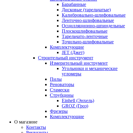
Барабанные
Дисковые (тарельчатые)
Калибровально-шлифовальные
Ленточно-шлифовальные
Осцилляционно-шпиндельные
Плоскошлифовальные
Тарельчато-ленточные
Точильно-шлифовальные
Комплектующие
JET (Джет)
Строительный инструмент
Измерительный инструмент
Угольники и механические
угломеры
Пилы
Реноваторы
Стамески
Струбцины
Einhell (Энхель)
GROZ (Гроз)
Фрезеры
Комплектующие
О магазине
Контакты
Реквизиты