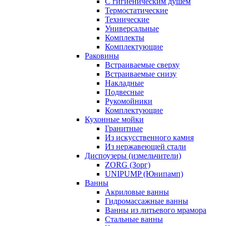
С гигиеническим душем
Термостатические
Технические
Универсальные
Комплекты
Комплектующие
Раковины
Встраиваемые сверху
Встраиваемые снизу
Накладные
Подвесные
Рукомойники
Комплектующие
Кухонные мойки
Гранитные
Из искусственного камня
Из нержавеющей стали
Диспоузеры (измельчители)
ZORG (Зорг)
UNIPUMP (Юнипамп)
Ванны
Акриловые ванны
Гидромассажные ванны
Ванны из литьевого мрамора
Стальные ванны