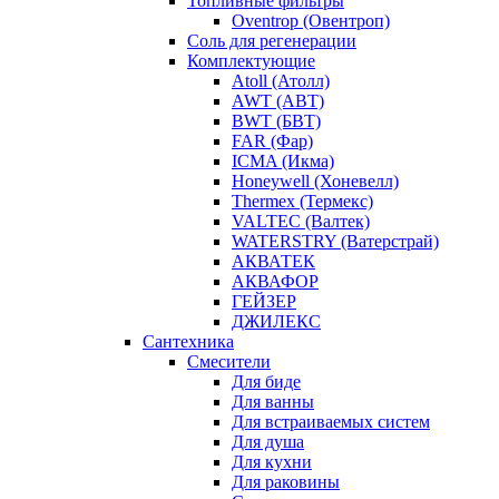
Топливные фильтры
Oventrop (Овентроп)
Соль для регенерации
Комплектующие
Atoll (Атолл)
AWT (АВТ)
BWT (БВТ)
FAR (Фар)
ICMA (Икма)
Honeywell (Хоневелл)
Thermex (Термекс)
VALTEC (Валтек)
WATERSTRY (Ватерстрай)
АКВАТЕК
АКВАФОР
ГЕЙЗЕР
ДЖИЛЕКС
Сантехника
Смесители
Для биде
Для ванны
Для встраиваемых систем
Для душа
Для кухни
Для раковины