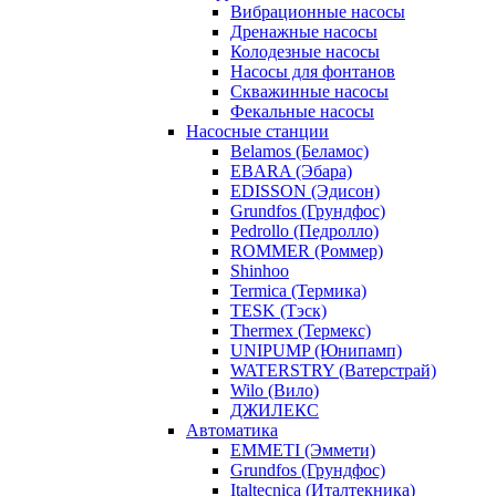
Вибрационные насосы
Дренажные насосы
Колодезные насосы
Насосы для фонтанов
Скважинные насосы
Фекальные насосы
Насосные станции
Belamos (Беламос)
EBARA (Эбара)
EDISSON (Эдисон)
Grundfos (Грундфос)
Pedrollo (Педролло)
ROMMER (Роммер)
Shinhoo
Termica (Термика)
TESK (Тэск)
Thermex (Термекс)
UNIPUMP (Юнипамп)
WATERSTRY (Ватерстрай)
Wilo (Вило)
ДЖИЛЕКС
Автоматика
EMMETI (Эммети)
Grundfos (Грундфос)
Italtecnica (Италтекника)