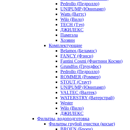
Pedrollo (Педролло)
UNIPUMP (Юнипамп)
Watts (Ваттс)
Wilo (Вило)
TECH (Тэч)
ДЖИЛЕКС
Пампэла
Хозяин
Комплектующие
Belamos (Беламос)
FANCY (Фэнси)
Fantini Cosmi (Фантини Косми)
Grundfos (Грундфос)
Pedrollo (Педролло)
ROMMER (Роммер)
STOUT (Стаут)
UNIPUMP (Юнипамп)
VALTEC (Валтек)
WATERSTRY (Ватерстрай)
Wester
Wilo (Вило)
ДЖИЛЕКС
Фильтры, водоподготовка
Фильтры грубой очистки (косые)
BROEN (Броен)