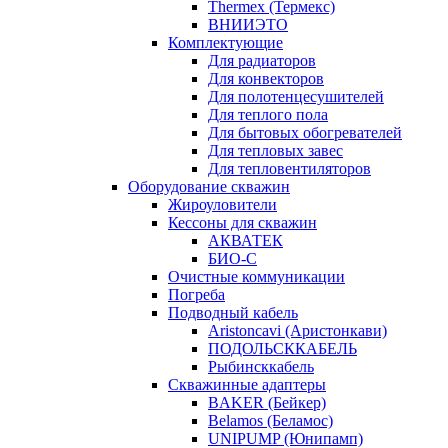
Thermex (Термекс)
ВНИИЭТО
Комплектующие
Для радиаторов
Для конвекторов
Для полотенцесушителей
Для теплого пола
Для бытовых обогревателей
Для тепловых завес
Для тепловентиляторов
Оборудование скважин
Жироуловители
Кессоны для скважин
АКВАТЕК
БИО-С
Очистные коммуникации
Погреба
Подводный кабель
Aristoncavi (Аристонкави)
ПОДОЛЬСККАБЕЛЬ
Рыбинсккабель
Скважинные адаптеры
BAKER (Бейкер)
Belamos (Беламос)
UNIPUMP (Юнипамп)