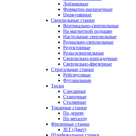
Лобзиковые
Форматно-раскроечные
Циркулярные
Сверлильные станки
Вертикально-сверлильные
На магнитной подошве
Настольные сверлильные
Радиально-сверлильные
Редукторные
Рельсосверлильные
Сверлильно-присадочные
Сверлильно-фрезерные
Строгальные станки
Рейсмусовые
Фуговальные
Тиски
Слесарные
Станочные
Столярные
Токарные станки
По дереву
По металлу
Фрезерные станки
JET (Джет)
Шлифовальные станки