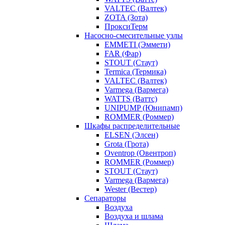
VALTEC (Валтек)
ZOTA (Зота)
ПроксиТерм
Насосно-смесительные узлы
EMMETI (Эммети)
FAR (Фар)
STOUT (Стаут)
Termica (Термика)
VALTEC (Валтек)
Varmega (Вармега)
WATTS (Ваттс)
UNIPUMP (Юнипамп)
ROMMER (Роммер)
Шкафы распределительные
ELSEN (Элсен)
Grota (Грота)
Oventrop (Овентроп)
ROMMER (Роммер)
STOUT (Стаут)
Varmega (Вармега)
Wester (Вестер)
Сепараторы
Воздуха
Воздуха и шлама