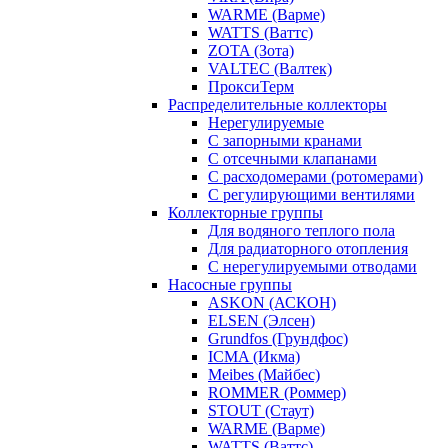
WARME (Варме)
WATTS (Ваттс)
ZOTA (Зота)
VALTEC (Валтек)
ПроксиТерм
Распределительные коллекторы
Нерегулируемые
С запорными кранами
С отсечными клапанами
С расходомерами (ротомерами)
С регулирующими вентилями
Коллекторные группы
Для водяного теплого пола
Для радиаторного отопления
С нерегулируемыми отводами
Насосные группы
ASKON (АСКОН)
ELSEN (Элсен)
Grundfos (Грундфос)
ICMA (Икма)
Meibes (Майбес)
ROMMER (Роммер)
STOUT (Стаут)
WARME (Варме)
WATTS (Ваттс)