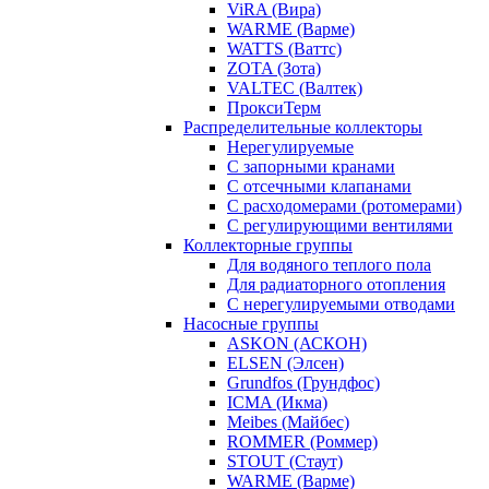
ViRA (Вира)
WARME (Варме)
WATTS (Ваттс)
ZOTA (Зота)
VALTEC (Валтек)
ПроксиТерм
Распределительные коллекторы
Нерегулируемые
С запорными кранами
С отсечными клапанами
С расходомерами (ротомерами)
С регулирующими вентилями
Коллекторные группы
Для водяного теплого пола
Для радиаторного отопления
С нерегулируемыми отводами
Насосные группы
ASKON (АСКОН)
ELSEN (Элсен)
Grundfos (Грундфос)
ICMA (Икма)
Meibes (Майбес)
ROMMER (Роммер)
STOUT (Стаут)
WARME (Варме)