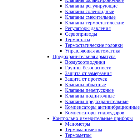
Клапаны балансировочные
Клапаны регулирующие
Клапаны соленоидные
Клапаны смесительные
Клапаны термостатические
Регуляторы давления
Сервоприводы
Термостаты
Термостатические головки
Управляющая автоматика
Предохранительная арматура
Воздухоотводчики
Группы безопасности
Защита от замерзания
Защита от протечек
Клапаны обратные
Клапаны перепускные
Клапаны подпиточные
Клапаны предохранительные
Компенсаторы антивибрационные
Компенсаторы гидроударов
Контрольно-измерительные приборы
Манометры
Термоманометры
Термометры