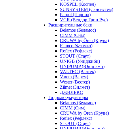
KOSPEL (Коспел)
SUNSYSTEM (Сансистем)
Parpol (Парпол)
VGR (Вендор Грин Рус)
Расширительные баки
Belamos (Беламос)
CIMM (Сим)
CRUWA by Ören (Крува)
Flamco (Фламко)
Reflex (Рефлекс)
STOUT (Стаут)
UNIGB (Униджиби)
UNIPUMP (Юнипамп)
VALTEC (Валтек)
Varem (Варем)
Wester (Вестер)
Zilmet (Зилмет)
ДЖИЛЕКС
Гидроаккумуляторы
Belamos (Беламос)
CIMM (Сим)
CRUWA by Ören (Крува)
Reflex (Рефлекс)
STOUT (Стаут)
UNIPUMP (Юнипамп)