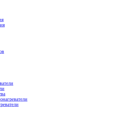
ия
ния
ов
ватели
ли
ева
донагреватели
греватели