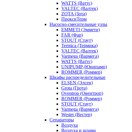
WATTS (Ваттс)
VALTEC (Валтек)
ZOTA (Зота)
ПроксиТерм
Насосно-смесительные узлы
EMMETI (Эммети)
FAR (Фар)
STOUT (Стаут)
Termica (Термика)
VALTEC (Валтек)
Varmega (Вармега)
WATTS (Ваттс)
UNIPUMP (Юнипамп)
ROMMER (Роммер)
Шкафы распределительные
ELSEN (Элсен)
Grota (Грота)
Oventrop (Овентроп)
ROMMER (Роммер)
STOUT (Стаут)
Varmega (Вармега)
Wester (Вестер)
Сепараторы
Воздуха
Воздуха и шлама