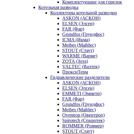
Комплектующие для горелок
Котельная разводка
Коллекторы котельной разводки
ASKON (АСКОН)
ELSEN (Элсен)
FAR (Фар)
Grundfos (Грундфос)
ICMA (Икма)
Meibes (Майбес)
STOUT (Стаут)
WARME (Варме)
ZOTA (Зота)
VALTEC (Валтек)
ПроксиТерм
Гидравлические разделители
ASKON (АСКОН)
ELSEN (Элсен)
EMMETI (Эммети)
FAR (Фар)
Grundfos (Грундфос)
Meibes (Майбес)
Oventrop (Овентроп)
Spirotech (Спиротек)
ROMMER (Роммер)
STOUT (Стаут)