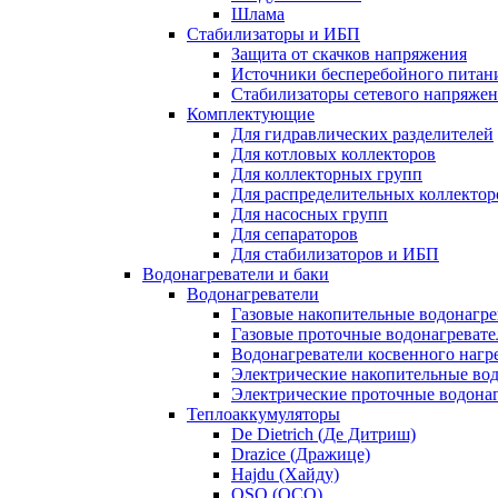
Шлама
Стабилизаторы и ИБП
Защита от скачков напряжения
Источники бесперебойного питан
Стабилизаторы сетевого напряже
Комплектующие
Для гидравлических разделителей
Для котловых коллекторов
Для коллекторных групп
Для распределительных коллектор
Для насосных групп
Для сепараторов
Для стабилизаторов и ИБП
Водонагреватели и баки
Водонагреватели
Газовые накопительные водонагре
Газовые проточные водонагревате
Водонагреватели косвенного нагр
Электрические накопительные во
Электрические проточные водона
Теплоаккумуляторы
De Dietrich (Де Дитриш)
Drazice (Дражице)
Hajdu (Хайду)
OSO (ОСО)