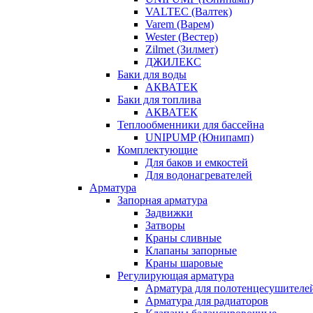
VALTEC (Валтек)
Varem (Варем)
Wester (Вестер)
Zilmet (Зилмет)
ДЖИЛЕКС
Баки для воды
АКВАТЕК
Баки для топлива
АКВАТЕК
Теплообменники для бассейна
UNIPUMP (Юнипамп)
Комплектующие
Для баков и емкостей
Для водонагревателей
Арматура
Запорная арматура
Задвижки
Затворы
Краны сливные
Клапаны запорные
Краны шаровые
Регулирующая арматура
Арматура для полотенцесушителе
Арматура для радиаторов