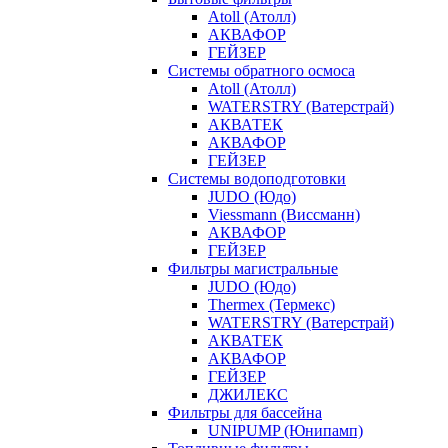
Atoll (Атолл)
АКВАФОР
ГЕЙЗЕР
Системы обратного осмоса
Atoll (Атолл)
WATERSTRY (Ватерстрай)
АКВАТЕК
АКВАФОР
ГЕЙЗЕР
Системы водоподготовки
JUDO (Юдо)
Viessmann (Виссманн)
АКВАФОР
ГЕЙЗЕР
Фильтры магистральные
JUDO (Юдо)
Thermex (Термекс)
WATERSTRY (Ватерстрай)
АКВАТЕК
АКВАФОР
ГЕЙЗЕР
ДЖИЛЕКС
Фильтры для бассейна
UNIPUMP (Юнипамп)