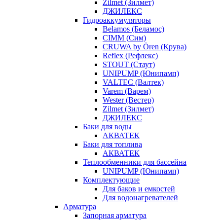
Zilmet (Зилмет)
ДЖИЛЕКС
Гидроаккумуляторы
Belamos (Беламос)
CIMM (Сим)
CRUWA by Ören (Крува)
Reflex (Рефлекс)
STOUT (Стаут)
UNIPUMP (Юнипамп)
VALTEC (Валтек)
Varem (Варем)
Wester (Вестер)
Zilmet (Зилмет)
ДЖИЛЕКС
Баки для воды
АКВАТЕК
Баки для топлива
АКВАТЕК
Теплообменники для бассейна
UNIPUMP (Юнипамп)
Комплектующие
Для баков и емкостей
Для водонагревателей
Арматура
Запорная арматура