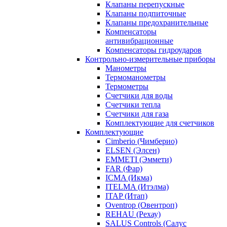
Клапаны перепускные
Клапаны подпиточные
Клапаны предохранительные
Компенсаторы
антивибрационные
Компенсаторы гидроударов
Контрольно-измерительные приборы
Манометры
Термоманометры
Термометры
Счетчики для воды
Счетчики тепла
Счетчики для газа
Комплектующие для счетчиков
Комплектующие
Cimberio (Чимберио)
ELSEN (Элсен)
EMMETI (Эммети)
FAR (Фар)
ICMA (Икма)
ITELMA (Итэлма)
ITAP (Итап)
Oventrop (Овентроп)
REHAU (Рехау)
SALUS Controls (Салус