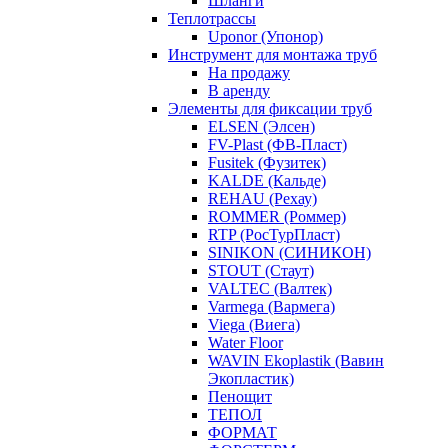
Шланги
Теплотрассы
Uponor (Упонор)
Инструмент для монтажа труб
На продажу
В аренду
Элементы для фиксации труб
ELSEN (Элсен)
FV-Plast (ФВ-Пласт)
Fusitek (Фузитек)
KALDE (Кальде)
REHAU (Рехау)
ROMMER (Роммер)
RTP (РосТурПласт)
SINIKON (СИНИКОН)
STOUT (Стаут)
VALTEC (Валтек)
Varmega (Вармега)
Viega (Виега)
Water Floor
WAVIN Ekoplastik (Вавин
Экопластик)
Пенощит
ТЕПОЛ
ФОРМАТ