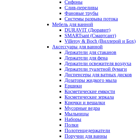
Сифоны
Слив-переливы
Фановые трубы
Системы разрыва потока
Мебель для ванной
DURAVIT (Дюравит)
SMARTsant (Смартсант)
Villeroy & Boch (Виллерой и Бох)
Аксессуары для ванной
Держатели для стаканов
Держатели для фена
Держатели освежителя воздуха
Держатели туалетной бумаги
Диспенсеры для ватных дисков
Дозаторы жидкого мыла
Ершики
Косметические емкости
Косметические зеркала
Крючки и вешалки
Мусорные ведра
Мыльницы
Наборы
Полки
Полотенцедержатели
Поручни для ванны