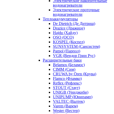
Электрические накопительные
водонагреватели
Электрические проточные
водонагреватели
Теплоаккумуляторы
De Dietrich (Де Дитриш)
Drazice (Дражице)
Hajdu (Хайду)
OSO (ОСО)
KOSPEL (Коспел)
SUNSYSTEM (Сансистем)
Parpol (Парпол)
VGR (Вендор Грин Рус)
Расширительные баки
Belamos (Беламос)
CIMM (Сим)
CRUWA by Ören (Крува)
Flamco (Фламко)
Reflex (Рефлекс)
STOUT (Стаут)
UNIGB (Униджиби)
UNIPUMP (Юнипамп)
VALTEC (Валтек)
Varem (Варем)
Wester (Вестер)