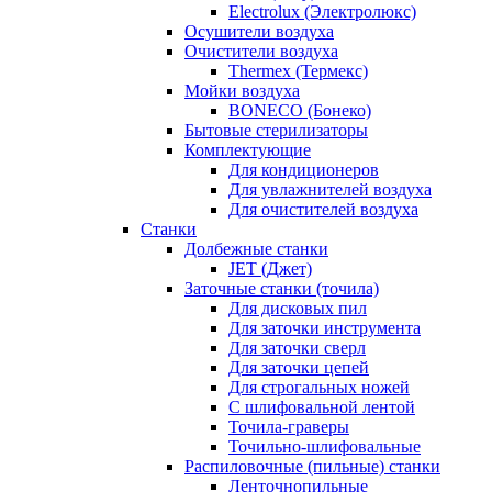
Electrolux (Электролюкс)
Осушители воздуха
Очистители воздуха
Thermex (Термекс)
Мойки воздуха
BONECO (Бонеко)
Бытовые стерилизаторы
Комплектующие
Для кондиционеров
Для увлажнителей воздуха
Для очистителей воздуха
Станки
Долбежные станки
JET (Джет)
Заточные станки (точила)
Для дисковых пил
Для заточки инструмента
Для заточки сверл
Для заточки цепей
Для строгальных ножей
С шлифовальной лентой
Точила-граверы
Точильно-шлифовальные
Распиловочные (пильные) станки
Ленточнопильные