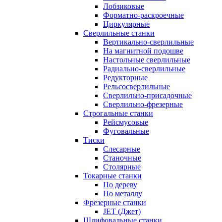
Лобзиковые
Форматно-раскроечные
Циркулярные
Сверлильные станки
Вертикально-сверлильные
На магнитной подошве
Настольные сверлильные
Радиально-сверлильные
Редукторные
Рельсосверлильные
Сверлильно-присадочные
Сверлильно-фрезерные
Строгальные станки
Рейсмусовые
Фуговальные
Тиски
Слесарные
Станочные
Столярные
Токарные станки
По дереву
По металлу
Фрезерные станки
JET (Джет)
Шлифовальные станки