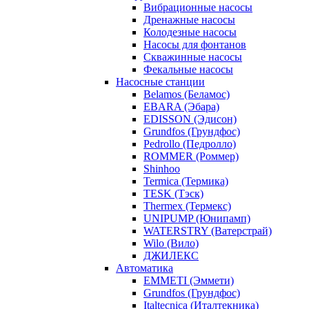
Вибрационные насосы
Дренажные насосы
Колодезные насосы
Насосы для фонтанов
Скважинные насосы
Фекальные насосы
Насосные станции
Belamos (Беламос)
EBARA (Эбара)
EDISSON (Эдисон)
Grundfos (Грундфос)
Pedrollo (Педролло)
ROMMER (Роммер)
Shinhoo
Termica (Термика)
TESK (Тэск)
Thermex (Термекс)
UNIPUMP (Юнипамп)
WATERSTRY (Ватерстрай)
Wilo (Вило)
ДЖИЛЕКС
Автоматика
EMMETI (Эммети)
Grundfos (Грундфос)
Italtecnica (Италтекника)