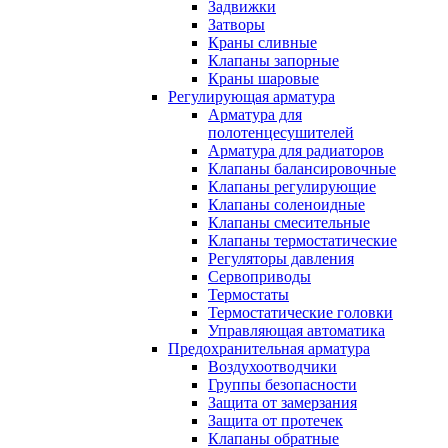
Задвижки
Затворы
Краны сливные
Клапаны запорные
Краны шаровые
Регулирующая арматура
Арматура для
полотенцесушителей
Арматура для радиаторов
Клапаны балансировочные
Клапаны регулирующие
Клапаны соленоидные
Клапаны смесительные
Клапаны термостатические
Регуляторы давления
Сервоприводы
Термостаты
Термостатические головки
Управляющая автоматика
Предохранительная арматура
Воздухоотводчики
Группы безопасности
Защита от замерзания
Защита от протечек
Клапаны обратные