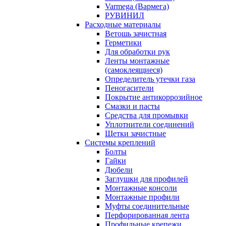
Varmega (Вармега)
РУВИНИЛ
Расходные материалы
Ветошь зачистная
Герметики
Для обработки рук
Ленты монтажные
(самоклеящиеся)
Определитель утечки газа
Пеногасители
Покрытие антикоррозийное
Смазки и пасты
Средства для промывки
Уплотнители соединений
Щетки зачистные
Системы креплений
Болты
Гайки
Дюбели
Заглушки для профилей
Монтажные консоли
Монтажные профили
Муфты соединительные
Перфорированная лента
Профильные крепежи