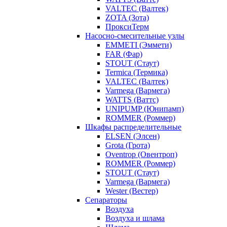
VALTEC (Валтек)
ZOTA (Зота)
ПроксиТерм
Насосно-смесительные узлы
EMMETI (Эммети)
FAR (Фар)
STOUT (Стаут)
Termica (Термика)
VALTEC (Валтек)
Varmega (Вармега)
WATTS (Ваттс)
UNIPUMP (Юнипамп)
ROMMER (Роммер)
Шкафы распределительные
ELSEN (Элсен)
Grota (Грота)
Oventrop (Овентроп)
ROMMER (Роммер)
STOUT (Стаут)
Varmega (Вармега)
Wester (Вестер)
Сепараторы
Воздуха
Воздуха и шлама