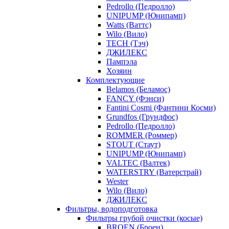
Pedrollo (Педролло)
UNIPUMP (Юнипамп)
Watts (Ваттс)
Wilo (Вило)
TECH (Тэч)
ДЖИЛЕКС
Пампэла
Хозяин
Комплектующие
Belamos (Беламос)
FANCY (Фэнси)
Fantini Cosmi (Фантини Косми)
Grundfos (Грундфос)
Pedrollo (Педролло)
ROMMER (Роммер)
STOUT (Стаут)
UNIPUMP (Юнипамп)
VALTEC (Валтек)
WATERSTRY (Ватерстрай)
Wester
Wilo (Вило)
ДЖИЛЕКС
Фильтры, водоподготовка
Фильтры грубой очистки (косые)
BROEN (Броен)