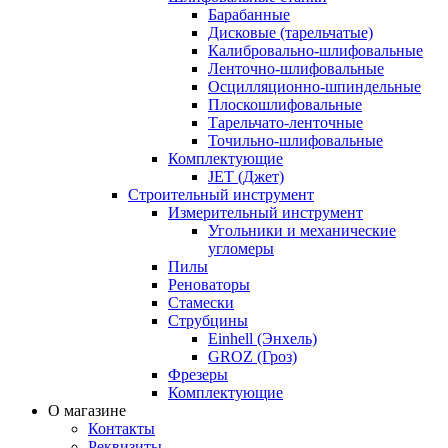
Барабанные
Дисковые (тарельчатые)
Калибровально-шлифовальные
Ленточно-шлифовальные
Осцилляционно-шпиндельные
Плоскошлифовальные
Тарельчато-ленточные
Точильно-шлифовальные
Комплектующие
JET (Джет)
Строительный инструмент
Измерительный инструмент
Угольники и механические
угломеры
Пилы
Реноваторы
Стамески
Струбцины
Einhell (Энхель)
GROZ (Гроз)
Фрезеры
Комплектующие
О магазине
Контакты
Реквизиты