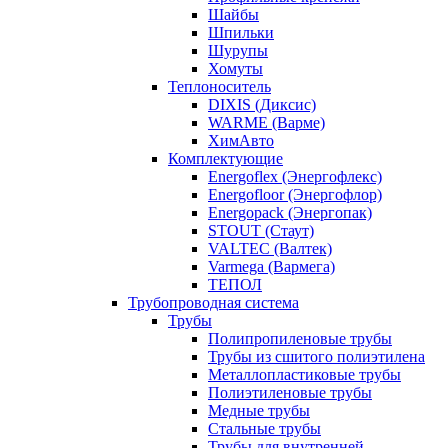
Шайбы
Шпильки
Шурупы
Хомуты
Теплоноситель
DIXIS (Диксис)
WARME (Варме)
ХимАвто
Комплектующие
Energoflex (Энергофлекс)
Energofloor (Энергофлор)
Energopack (Энергопак)
STOUT (Стаут)
VALTEC (Валтек)
Varmega (Вармега)
ТЕПОЛ
Трубопроводная система
Трубы
Полипропиленовые трубы
Трубы из сшитого полиэтилена
Металлопластиковые трубы
Полиэтиленовые трубы
Медные трубы
Стальные трубы
Трубы для внутренней