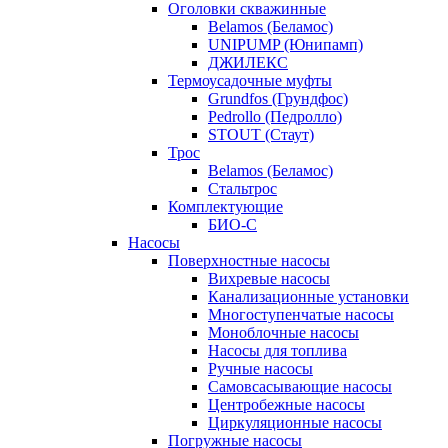
Оголовки скважинные
Belamos (Беламос)
UNIPUMP (Юнипамп)
ДЖИЛЕКС
Термоусадочные муфты
Grundfos (Грундфос)
Pedrollo (Педролло)
STOUT (Стаут)
Трос
Belamos (Беламос)
Стальтрос
Комплектующие
БИО-С
Насосы
Поверхностные насосы
Вихревые насосы
Канализационные установки
Многоступенчатые насосы
Моноблочные насосы
Насосы для топлива
Ручные насосы
Самовсасывающие насосы
Центробежные насосы
Циркуляционные насосы
Погружные насосы