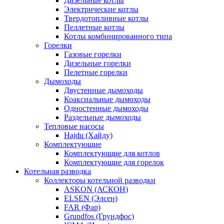
Дизельные котлы
Электрические котлы
Твердотопливные котлы
Пеллетные котлы
Котлы комбинированного типа
Горелки
Газовые горелки
Дизельные горелки
Пелетные горелки
Дымоходы
Двустенные дымоходы
Коаксиальные дымоходы
Одностенные дымоходы
Раздельные дымоходы
Тепловые насосы
Hajdu (Хайду)
Комплектующие
Комплектующие для котлов
Комплектующие для горелок
Котельная разводка
Коллекторы котельной разводки
ASKON (АСКОН)
ELSEN (Элсен)
FAR (Фар)
Grundfos (Грундфос)