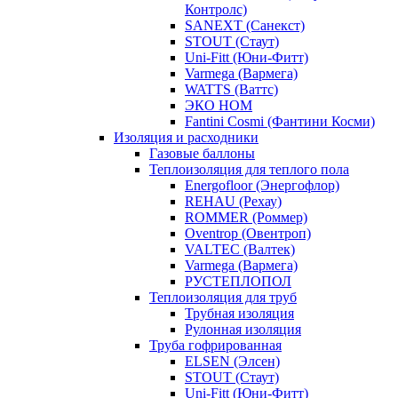
Контролс)
SANEXT (Санекст)
STOUT (Стаут)
Uni-Fitt (Юни-Фитт)
Varmega (Вармега)
WATTS (Ваттс)
ЭКО НОМ
Fantini Cosmi (Фантини Косми)
Изоляция и расходники
Газовые баллоны
Теплоизоляция для теплого пола
Energofloor (Энергофлор)
REHAU (Рехау)
ROMMER (Роммер)
Oventrop (Овентроп)
VALTEC (Валтек)
Varmega (Вармега)
РУСТЕПЛОПОЛ
Теплоизоляция для труб
Трубная изоляция
Рулонная изоляция
Труба гофрированная
ELSEN (Элсен)
STOUT (Стаут)
Uni-Fitt (Юни-Фитт)