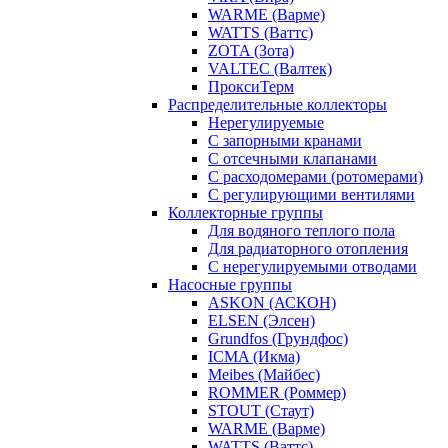
WARME (Варме)
WATTS (Ваттс)
ZOTA (Зота)
VALTEC (Валтек)
ПроксиТерм
Распределительные коллекторы
Нерегулируемые
С запорными кранами
С отсечными клапанами
С расходомерами (ротомерами)
С регулирующими вентилями
Коллекторные группы
Для водяного теплого пола
Для радиаторного отопления
С нерегулируемыми отводами
Насосные группы
ASKON (АСКОН)
ELSEN (Элсен)
Grundfos (Грундфос)
ICMA (Икма)
Meibes (Майбес)
ROMMER (Роммер)
STOUT (Стаут)
WARME (Варме)
WATTS (Ваттс)