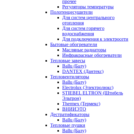
прочее
Регуляторы температуры
Полотенцесушители
Для систем центрального
отопления
Для систем горячего
водоснабжения
Для подключения к электросети
Бытовые обогреватели
Масляные радиаторы
Инфракрасные обогреватели
Тепловые завесы
Ballu (Балу)
DANTEX (Дантекс)
Тепловентиляторы
Ballu (Балу)
Electrolux (Электролюкс)
STIEBEL ELTRON (Штибель
Эльтрон)
Thermex (Термекс)
ВНИИЭТО
Дестратификаторы
Ballu (Балу)
Тепловые пушки
Ballu (Балу)