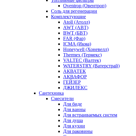
Топливные фильтры
Oventrop (Овентроп)
Соль для регенерации
Комплектующие
Atoll (Атолл)
AWT (АВТ)
BWT (БВТ)
FAR (Фар)
ICMA (Икма)
Honeywell (Хоневелл)
Thermex (Термекс)
VALTEC (Валтек)
WATERSTRY (Ватерстрай)
АКВАТЕК
АКВАФОР
ГЕЙЗЕР
ДЖИЛЕКС
Сантехника
Смесители
Для биде
Для ванны
Для встраиваемых систем
Для душа
Для кухни
Для раковины