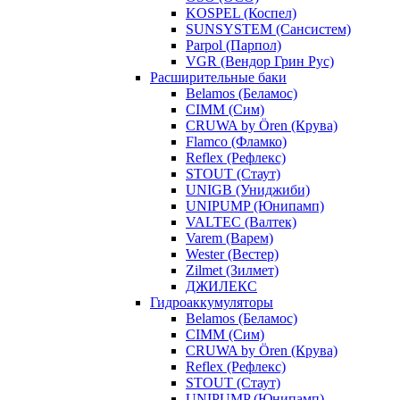
KOSPEL (Коспел)
SUNSYSTEM (Сансистем)
Parpol (Парпол)
VGR (Вендор Грин Рус)
Расширительные баки
Belamos (Беламос)
CIMM (Сим)
CRUWA by Ören (Крува)
Flamco (Фламко)
Reflex (Рефлекс)
STOUT (Стаут)
UNIGB (Униджиби)
UNIPUMP (Юнипамп)
VALTEC (Валтек)
Varem (Варем)
Wester (Вестер)
Zilmet (Зилмет)
ДЖИЛЕКС
Гидроаккумуляторы
Belamos (Беламос)
CIMM (Сим)
CRUWA by Ören (Крува)
Reflex (Рефлекс)
STOUT (Стаут)
UNIPUMP (Юнипамп)