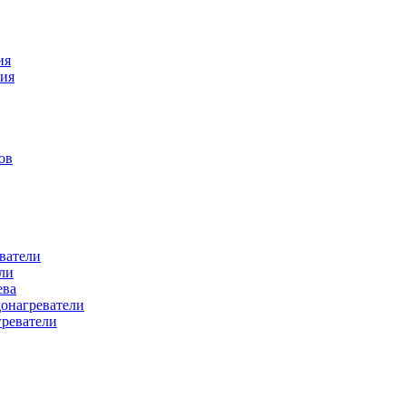
ия
ния
ов
ватели
ли
ева
донагреватели
греватели