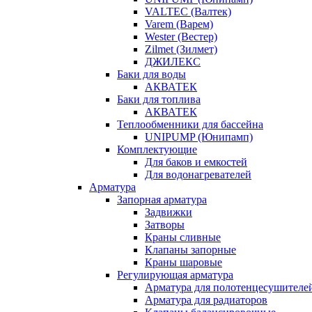
VALTEC (Валтек)
Varem (Варем)
Wester (Вестер)
Zilmet (Зилмет)
ДЖИЛЕКС
Баки для воды
АКВАТЕК
Баки для топлива
АКВАТЕК
Теплообменники для бассейна
UNIPUMP (Юнипамп)
Комплектующие
Для баков и емкостей
Для водонагревателей
Арматура
Запорная арматура
Задвижки
Затворы
Краны сливные
Клапаны запорные
Краны шаровые
Регулирующая арматура
Арматура для полотенцесушителе
Арматура для радиаторов