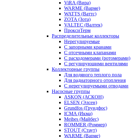
ViRA (Вира)
WARME (Варме)
WATTS (Ваттс)
ZOTA (Зота)
VALTEC (Валтек)
ПроксиТерм
Распределительные коллекторы
Нерегулируемые
С запорными кранами
С отсечными клапанами
С расходомерами (ротомерами)
С регулирующими вентилями
Коллекторные группы
Для водяного теплого пола
Для радиаторного отопления
С нерегулируемыми отводами
Насосные группы
ASKON (АСКОН)
ELSEN (Элсен)
Grundfos (Грундфос)
ICMA (Икма)
Meibes (Майбес)
ROMMER (Роммер)
STOUT (Стаут)
WARME (Варме)