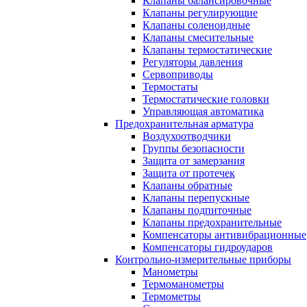
Клапаны балансировочные
Клапаны регулирующие
Клапаны соленоидные
Клапаны смесительные
Клапаны термостатические
Регуляторы давления
Сервоприводы
Термостаты
Термостатические головки
Управляющая автоматика
Предохранительная арматура
Воздухоотводчики
Группы безопасности
Защита от замерзания
Защита от протечек
Клапаны обратные
Клапаны перепускные
Клапаны подпиточные
Клапаны предохранительные
Компенсаторы антивибрационные
Компенсаторы гидроударов
Контрольно-измерительные приборы
Манометры
Термоманометры
Термометры