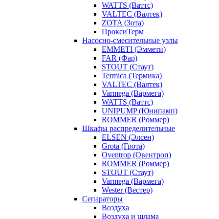
WATTS (Ваттс)
VALTEC (Валтек)
ZOTA (Зота)
ПроксиТерм
Насосно-смесительные узлы
EMMETI (Эммети)
FAR (Фар)
STOUT (Стаут)
Termica (Термика)
VALTEC (Валтек)
Varmega (Вармега)
WATTS (Ваттс)
UNIPUMP (Юнипамп)
ROMMER (Роммер)
Шкафы распределительные
ELSEN (Элсен)
Grota (Грота)
Oventrop (Овентроп)
ROMMER (Роммер)
STOUT (Стаут)
Varmega (Вармега)
Wester (Вестер)
Сепараторы
Воздуха
Воздуха и шлама