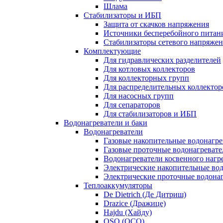
Шлама
Стабилизаторы и ИБП
Защита от скачков напряжения
Источники бесперебойного питан
Стабилизаторы сетевого напряже
Комплектующие
Для гидравлических разделителей
Для котловых коллекторов
Для коллекторных групп
Для распределительных коллектор
Для насосных групп
Для сепараторов
Для стабилизаторов и ИБП
Водонагреватели и баки
Водонагреватели
Газовые накопительные водонагре
Газовые проточные водонагревате
Водонагреватели косвенного нагр
Электрические накопительные во
Электрические проточные водона
Теплоаккумуляторы
De Dietrich (Де Дитриш)
Drazice (Дражице)
Hajdu (Хайду)
OSO (ОСО)