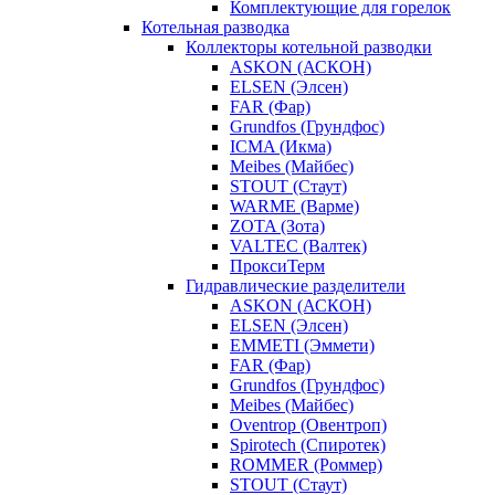
Комплектующие для горелок
Котельная разводка
Коллекторы котельной разводки
ASKON (АСКОН)
ELSEN (Элсен)
FAR (Фар)
Grundfos (Грундфос)
ICMA (Икма)
Meibes (Майбес)
STOUT (Стаут)
WARME (Варме)
ZOTA (Зота)
VALTEC (Валтек)
ПроксиТерм
Гидравлические разделители
ASKON (АСКОН)
ELSEN (Элсен)
EMMETI (Эммети)
FAR (Фар)
Grundfos (Грундфос)
Meibes (Майбес)
Oventrop (Овентроп)
Spirotech (Спиротек)
ROMMER (Роммер)
STOUT (Стаут)