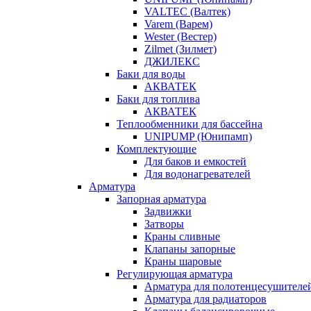
VALTEC (Валтек)
Varem (Варем)
Wester (Вестер)
Zilmet (Зилмет)
ДЖИЛЕКС
Баки для воды
АКВАТЕК
Баки для топлива
АКВАТЕК
Теплообменники для бассейна
UNIPUMP (Юнипамп)
Комплектующие
Для баков и емкостей
Для водонагревателей
Арматура
Запорная арматура
Задвижки
Затворы
Краны сливные
Клапаны запорные
Краны шаровые
Регулирующая арматура
Арматура для полотенцесушителе
Арматура для радиаторов