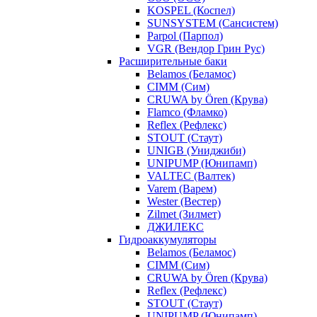
KOSPEL (Коспел)
SUNSYSTEM (Сансистем)
Parpol (Парпол)
VGR (Вендор Грин Рус)
Расширительные баки
Belamos (Беламос)
CIMM (Сим)
CRUWA by Ören (Крува)
Flamco (Фламко)
Reflex (Рефлекс)
STOUT (Стаут)
UNIGB (Униджиби)
UNIPUMP (Юнипамп)
VALTEC (Валтек)
Varem (Варем)
Wester (Вестер)
Zilmet (Зилмет)
ДЖИЛЕКС
Гидроаккумуляторы
Belamos (Беламос)
CIMM (Сим)
CRUWA by Ören (Крува)
Reflex (Рефлекс)
STOUT (Стаут)
UNIPUMP (Юнипамп)