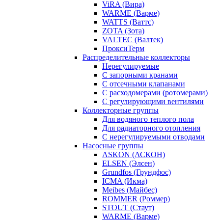
ViRA (Вира)
WARME (Варме)
WATTS (Ваттс)
ZOTA (Зота)
VALTEC (Валтек)
ПроксиТерм
Распределительные коллекторы
Нерегулируемые
С запорными кранами
С отсечными клапанами
С расходомерами (ротомерами)
С регулирующими вентилями
Коллекторные группы
Для водяного теплого пола
Для радиаторного отопления
С нерегулируемыми отводами
Насосные группы
ASKON (АСКОН)
ELSEN (Элсен)
Grundfos (Грундфос)
ICMA (Икма)
Meibes (Майбес)
ROMMER (Роммер)
STOUT (Стаут)
WARME (Варме)