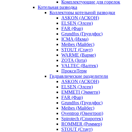
Комплектующие для горелок
Котельная разводка
Коллекторы котельной разводки
ASKON (АСКОН)
ELSEN (Элсен)
FAR (Фар)
Grundfos (Грундфос)
ICMA (Икма)
Meibes (Майбес)
STOUT (Стаут)
WARME (Варме)
ZOTA (Зота)
VALTEC (Валтек)
ПроксиТерм
Гидравлические разделители
ASKON (АСКОН)
ELSEN (Элсен)
EMMETI (Эммети)
FAR (Фар)
Grundfos (Грундфос)
Meibes (Майбес)
Oventrop (Овентроп)
Spirotech (Спиротек)
ROMMER (Роммер)
STOUT (Стаут)