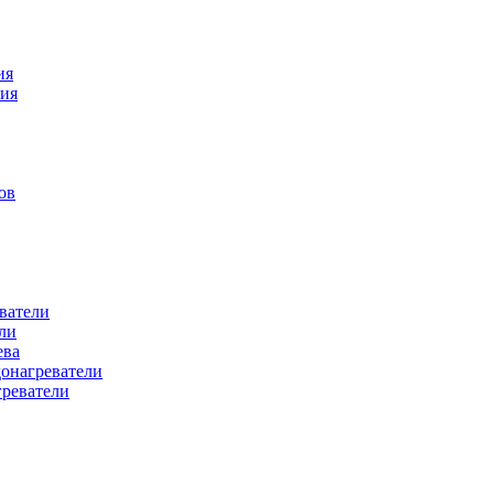
ия
ния
ов
ватели
ли
ева
донагреватели
греватели