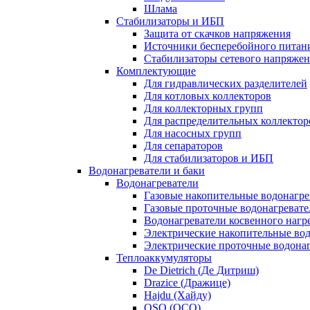
Шлама
Стабилизаторы и ИБП
Защита от скачков напряжения
Источники бесперебойного питан
Стабилизаторы сетевого напряже
Комплектующие
Для гидравлических разделителей
Для котловых коллекторов
Для коллекторных групп
Для распределительных коллектор
Для насосных групп
Для сепараторов
Для стабилизаторов и ИБП
Водонагреватели и баки
Водонагреватели
Газовые накопительные водонагре
Газовые проточные водонагревате
Водонагреватели косвенного нагр
Электрические накопительные во
Электрические проточные водона
Теплоаккумуляторы
De Dietrich (Де Дитриш)
Drazice (Дражице)
Hajdu (Хайду)
OSO (ОСО)