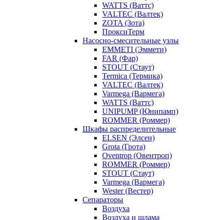
WATTS (Ваттс)
VALTEC (Валтек)
ZOTA (Зота)
ПроксиТерм
Насосно-смесительные узлы
EMMETI (Эммети)
FAR (Фар)
STOUT (Стаут)
Termica (Термика)
VALTEC (Валтек)
Varmega (Вармега)
WATTS (Ваттс)
UNIPUMP (Юнипамп)
ROMMER (Роммер)
Шкафы распределительные
ELSEN (Элсен)
Grota (Грота)
Oventrop (Овентроп)
ROMMER (Роммер)
STOUT (Стаут)
Varmega (Вармега)
Wester (Вестер)
Сепараторы
Воздуха
Воздуха и шлама