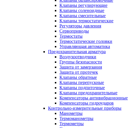
Клапаны балансировочные
Клапаны регулирующие
Клапаны соленоидные
Клапаны смесительные
Клапаны термостатические
Регуляторы давления
Сервоприводы
Термостаты
Термостатические головки
Управляющая автоматика
Предохранительная арматура
Воздухоотводчики
Группы безопасности
Защита от замерзания
Защита от протечек
Клапаны обратные
Клапаны перепускные
Клапаны подпиточные
Клапаны предохранительные
Компенсаторы антивибрационные
Компенсаторы гидроударов
Контрольно-измерительные приборы
Манометры
Термоманометры
Термометры