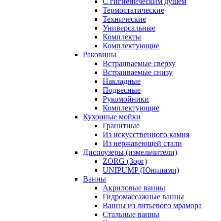
С гигиеническим душем
Термостатические
Технические
Универсальные
Комплекты
Комплектующие
Раковины
Встраиваемые сверху
Встраиваемые снизу
Накладные
Подвесные
Рукомойники
Комплектующие
Кухонные мойки
Гранитные
Из искусственного камня
Из нержавеющей стали
Диспоузеры (измельчители)
ZORG (Зорг)
UNIPUMP (Юнипамп)
Ванны
Акриловые ванны
Гидромассажные ванны
Ванны из литьевого мрамора
Стальные ванны