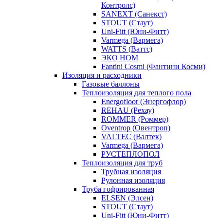
Контролс)
SANEXT (Санекст)
STOUT (Стаут)
Uni-Fitt (Юни-Фитт)
Varmega (Вармега)
WATTS (Ваттс)
ЭКО НОМ
Fantini Cosmi (Фантини Косми)
Изоляция и расходники
Газовые баллоны
Теплоизоляция для теплого пола
Energofloor (Энергофлор)
REHAU (Рехау)
ROMMER (Роммер)
Oventrop (Овентроп)
VALTEC (Валтек)
Varmega (Вармега)
РУСТЕПЛОПОЛ
Теплоизоляция для труб
Трубная изоляция
Рулонная изоляция
Труба гофрированная
ELSEN (Элсен)
STOUT (Стаут)
Uni-Fitt (Юни-Фитт)