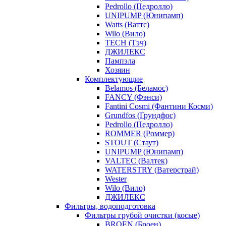
Pedrollo (Педролло)
UNIPUMP (Юнипамп)
Watts (Ваттс)
Wilo (Вило)
TECH (Тэч)
ДЖИЛЕКС
Пампэла
Хозяин
Комплектующие
Belamos (Беламос)
FANCY (Фэнси)
Fantini Cosmi (Фантини Косми)
Grundfos (Грундфос)
Pedrollo (Педролло)
ROMMER (Роммер)
STOUT (Стаут)
UNIPUMP (Юнипамп)
VALTEC (Валтек)
WATERSTRY (Ватерстрай)
Wester
Wilo (Вило)
ДЖИЛЕКС
Фильтры, водоподготовка
Фильтры грубой очистки (косые)
BROEN (Броен)