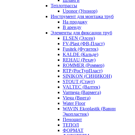
Шланги
Теплотрассы
Uponor (Упонор)
Инструмент для монтажа труб
На продажу
В аренду
Элементы для фиксации труб
ELSEN (Элсен)
FV-Plast (ФВ-Пласт)
Fusitek (Фузитек)
KALDE (Кальде)
REHAU (Рехау)
ROMMER (Роммер)
RTP (РосТурПласт)
SINIKON (СИНИКОН)
STOUT (Стаут)
VALTEC (Валтек)
Varmega (Вармега)
Viega (Виега)
Water Floor
WAVIN Ekoplastik (Вавин
Экопластик)
Пенощит
ТЕПОЛ
ФОРМАТ