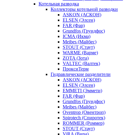
Котельная разводка
Коллекторы котельной разводки
ASKON (АСКОН)
ELSEN (Элсен)
FAR (Фар)
Grundfos (Грундфос)
ICMA (Икма)
Meibes (Майбес)
STOUT (Стаут)
WARME (Варме)
ZOTA (Зота)
VALTEC (Валтек)
ПроксиТерм
Гидравлические разделители
ASKON (АСКОН)
ELSEN (Элсен)
EMMETI (Эммети)
FAR (Фар)
Grundfos (Грундфос)
Meibes (Майбес)
Oventrop (Овентроп)
Spirotech (Спиротек)
ROMMER (Роммер)
STOUT (Стаут)
ViRA (Вира)