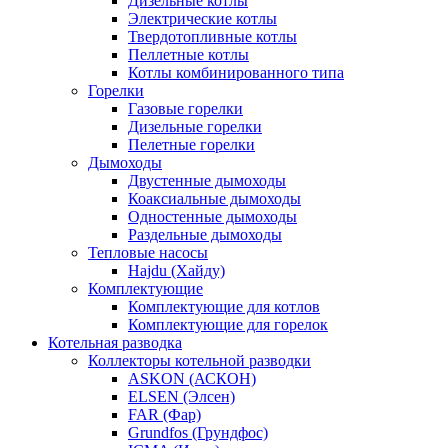
Дизельные котлы
Электрические котлы
Твердотопливные котлы
Пеллетные котлы
Котлы комбинированного типа
Горелки
Газовые горелки
Дизельные горелки
Пелетные горелки
Дымоходы
Двустенные дымоходы
Коаксиальные дымоходы
Одностенные дымоходы
Раздельные дымоходы
Тепловые насосы
Hajdu (Хайду)
Комплектующие
Комплектующие для котлов
Комплектующие для горелок
Котельная разводка
Коллекторы котельной разводки
ASKON (АСКОН)
ELSEN (Элсен)
FAR (Фар)
Grundfos (Грундфос)