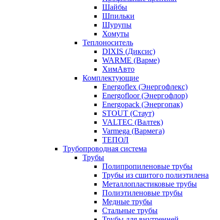
Шайбы
Шпильки
Шурупы
Хомуты
Теплоноситель
DIXIS (Диксис)
WARME (Варме)
ХимАвто
Комплектующие
Energoflex (Энергофлекс)
Energofloor (Энергофлор)
Energopack (Энергопак)
STOUT (Стаут)
VALTEC (Валтек)
Varmega (Вармега)
ТЕПОЛ
Трубопроводная система
Трубы
Полипропиленовые трубы
Трубы из сшитого полиэтилена
Металлопластиковые трубы
Полиэтиленовые трубы
Медные трубы
Стальные трубы
Трубы для внутренней