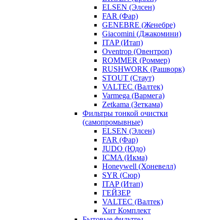
ELSEN (Элсен)
FAR (Фар)
GENEBRE (Женебре)
Giacomini (Джакомини)
ITAP (Итап)
Oventrop (Овентроп)
ROMMER (Роммер)
RUSHWORK (Рашворк)
STOUT (Стаут)
VALTEC (Валтек)
Varmega (Вармега)
Zetkama (Зеткама)
Фильтры тонкой очистки
(самопромывные)
ELSEN (Элсен)
FAR (Фар)
JUDO (Юдо)
ICMA (Икма)
Honeywell (Хоневелл)
SYR (Сюр)
ITAP (Итап)
ГЕЙЗЕР
VALTEC (Валтек)
Хит Комплект
Бытовые фильтры