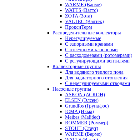
WARME (Варме)
WATTS (Ваттс)
ZOTA (Зота)
VALTEC (Валтек)
ПроксиТерм
Распределительные коллекторы
Нерегулируемые
С запорными кранами
С отсечными клапанами
С расходомерами (ротомерами)
С регулирующими вентилями
Коллекторные группы
Для водяного теплого пола
Для радиаторного отопления
С нерегулируемыми отводами
Насосные группы
ASKON (АСКОН)
ELSEN (Элсен)
Grundfos (Грундфос)
ICMA (Икма)
Meibes (Майбес)
ROMMER (Роммер)
STOUT (Стаут)
WARME (Варме)
WATTS (Ваттс)