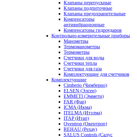
Клапаны перепускные
Клапаны подпиточные
Клапаны предохранительные
Компенсаторы
антивибрационные
Компенсаторы гидроударов
Контрольно-измерительные приборы
Манометры
Термоманометры
Термометры
Счетчики для воды
Счетчики тепла
Счетчики для газа
Комплектующие для счетчиков
Комплектующие
Cimberio (Чимберио)
ELSEN (Элсен)
EMMETI (Эммети)
FAR (Фар)
ICMA (Икма)
ITELMA (Итэлма)
ITAP (Итап)
Oventrop (Овентроп)
REHAU (Рехау)
SALUS Controls (Салус