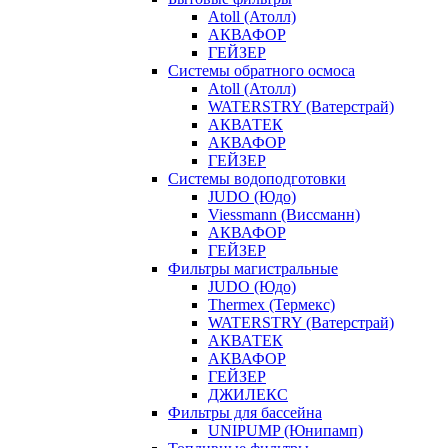
Atoll (Атолл)
АКВАФОР
ГЕЙЗЕР
Системы обратного осмоса
Atoll (Атолл)
WATERSTRY (Ватерстрай)
АКВАТЕК
АКВАФОР
ГЕЙЗЕР
Системы водоподготовки
JUDO (Юдо)
Viessmann (Виссманн)
АКВАФОР
ГЕЙЗЕР
Фильтры магистральные
JUDO (Юдо)
Thermex (Термекс)
WATERSTRY (Ватерстрай)
АКВАТЕК
АКВАФОР
ГЕЙЗЕР
ДЖИЛЕКС
Фильтры для бассейна
UNIPUMP (Юнипамп)