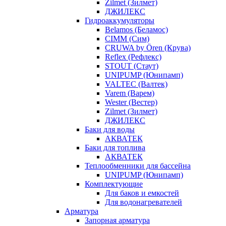
Zilmet (Зилмет)
ДЖИЛЕКС
Гидроаккумуляторы
Belamos (Беламос)
CIMM (Сим)
CRUWA by Ören (Крува)
Reflex (Рефлекс)
STOUT (Стаут)
UNIPUMP (Юнипамп)
VALTEC (Валтек)
Varem (Варем)
Wester (Вестер)
Zilmet (Зилмет)
ДЖИЛЕКС
Баки для воды
АКВАТЕК
Баки для топлива
АКВАТЕК
Теплообменники для бассейна
UNIPUMP (Юнипамп)
Комплектующие
Для баков и емкостей
Для водонагревателей
Арматура
Запорная арматура