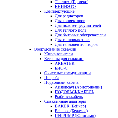
Thermex (Термекс)
ВНИИЭТО
Комплектующие
Для радиаторов
Для конвекторов
Для полотенцесушителей
Для теплого пола
Для бытовых обогревателей
Для тепловых завес
Для тепловентиляторов
Оборудование скважин
Жироуловители
Кессоны для скважин
АКВАТЕК
БИО-С
Очистные коммуникации
Погреба
Подводный кабель
Aristoncavi (Аристонкави)
ПОДОЛЬСККАБЕЛЬ
Рыбинсккабель
Скважинные адаптеры
BAKER (Бейкер)
Belamos (Беламос)
UNIPUMP (Юнипамп)