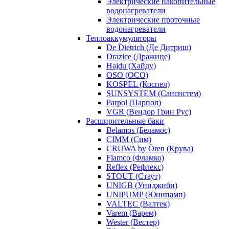
Электрические накопительные
водонагреватели
Электрические проточные
водонагреватели
Теплоаккумуляторы
De Dietrich (Де Дитриш)
Drazice (Дражице)
Hajdu (Хайду)
OSO (ОСО)
KOSPEL (Коспел)
SUNSYSTEM (Сансистем)
Parpol (Парпол)
VGR (Вендор Грин Рус)
Расширительные баки
Belamos (Беламос)
CIMM (Сим)
CRUWA by Ören (Крува)
Flamco (Фламко)
Reflex (Рефлекс)
STOUT (Стаут)
UNIGB (Униджиби)
UNIPUMP (Юнипамп)
VALTEC (Валтек)
Varem (Варем)
Wester (Вестер)