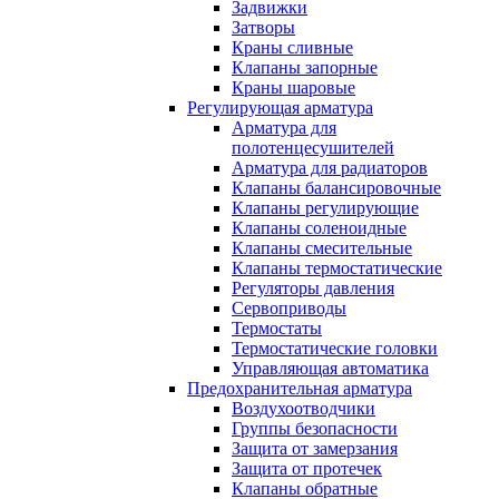
Задвижки
Затворы
Краны сливные
Клапаны запорные
Краны шаровые
Регулирующая арматура
Арматура для
полотенцесушителей
Арматура для радиаторов
Клапаны балансировочные
Клапаны регулирующие
Клапаны соленоидные
Клапаны смесительные
Клапаны термостатические
Регуляторы давления
Сервоприводы
Термостаты
Термостатические головки
Управляющая автоматика
Предохранительная арматура
Воздухоотводчики
Группы безопасности
Защита от замерзания
Защита от протечек
Клапаны обратные