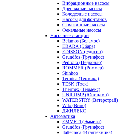
Вибрационные насосы
Дренажные насосы
Колодезные насосы
Насосы для фонтанов
Скважинные насосы
Фекальные насосы
Насосные станции
Belamos (Беламос)
EBARA (Эбара)
EDISSON (Эдисон)
Grundfos (Грундфос)
Pedrollo (Педролло)
ROMMER (Роммер)
Shinhoo
Termica (Термика)
TESK (Тэск)
Thermex (Термекс)
UNIPUMP (Юнипамп)
WATERSTRY (Ватерстрай)
Wilo (Вило)
ДЖИЛЕКС
Автоматика
EMMETI (Эммети)
Grundfos (Грундфос)
Italtecnica (Италтекника)