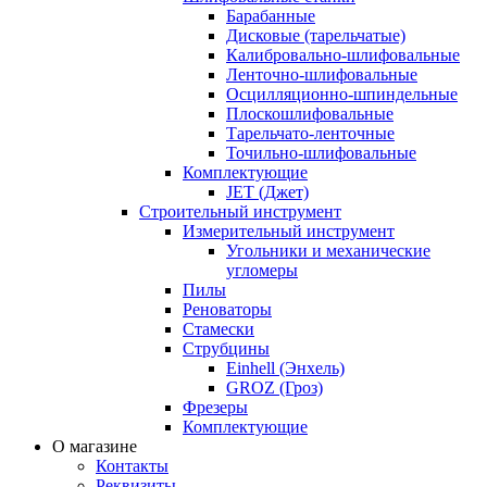
Барабанные
Дисковые (тарельчатые)
Калибровально-шлифовальные
Ленточно-шлифовальные
Осцилляционно-шпиндельные
Плоскошлифовальные
Тарельчато-ленточные
Точильно-шлифовальные
Комплектующие
JET (Джет)
Строительный инструмент
Измерительный инструмент
Угольники и механические
угломеры
Пилы
Реноваторы
Стамески
Струбцины
Einhell (Энхель)
GROZ (Гроз)
Фрезеры
Комплектующие
О магазине
Контакты
Реквизиты