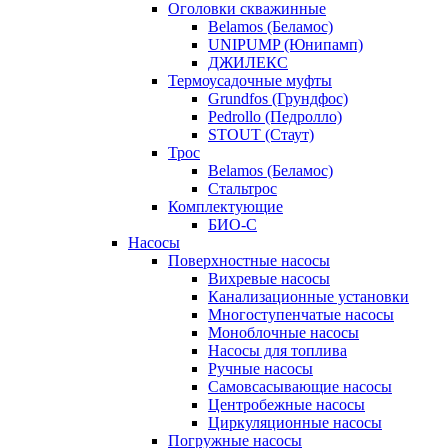
Оголовки скважинные
Belamos (Беламос)
UNIPUMP (Юнипамп)
ДЖИЛЕКС
Термоусадочные муфты
Grundfos (Грундфос)
Pedrollo (Педролло)
STOUT (Стаут)
Трос
Belamos (Беламос)
Стальтрос
Комплектующие
БИО-С
Насосы
Поверхностные насосы
Вихревые насосы
Канализационные установки
Многоступенчатые насосы
Моноблочные насосы
Насосы для топлива
Ручные насосы
Самовсасывающие насосы
Центробежные насосы
Циркуляционные насосы
Погружные насосы