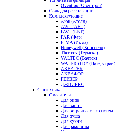
Топливные фильтры
Oventrop (Овентроп)
Соль для регенерации
Комплектующие
Atoll (Атолл)
AWT (АВТ)
BWT (БВТ)
FAR (Фар)
ICMA (Икма)
Honeywell (Хоневелл)
Thermex (Термекс)
VALTEC (Валтек)
WATERSTRY (Ватерстрай)
АКВАТЕК
АКВАФОР
ГЕЙЗЕР
ДЖИЛЕКС
Сантехника
Смесители
Для биде
Для ванны
Для встраиваемых систем
Для душа
Для кухни
Для раковины