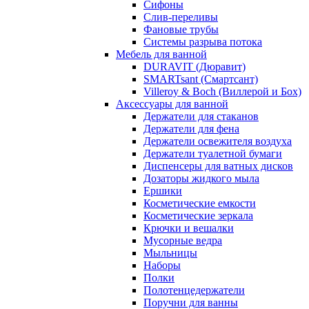
Сифоны
Слив-переливы
Фановые трубы
Системы разрыва потока
Мебель для ванной
DURAVIT (Дюравит)
SMARTsant (Смартсант)
Villeroy & Boch (Виллерой и Бох)
Аксессуары для ванной
Держатели для стаканов
Держатели для фена
Держатели освежителя воздуха
Держатели туалетной бумаги
Диспенсеры для ватных дисков
Дозаторы жидкого мыла
Ершики
Косметические емкости
Косметические зеркала
Крючки и вешалки
Мусорные ведра
Мыльницы
Наборы
Полки
Полотенцедержатели
Поручни для ванны