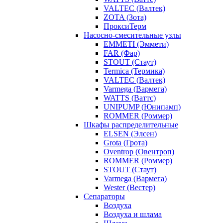
VALTEC (Валтек)
ZOTA (Зота)
ПроксиТерм
Насосно-смесительные узлы
EMMETI (Эммети)
FAR (Фар)
STOUT (Стаут)
Termica (Термика)
VALTEC (Валтек)
Varmega (Вармега)
WATTS (Ваттс)
UNIPUMP (Юнипамп)
ROMMER (Роммер)
Шкафы распределительные
ELSEN (Элсен)
Grota (Грота)
Oventrop (Овентроп)
ROMMER (Роммер)
STOUT (Стаут)
Varmega (Вармега)
Wester (Вестер)
Сепараторы
Воздуха
Воздуха и шлама