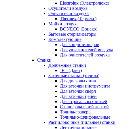
Electrolux (Электролюкс)
Осушители воздуха
Очистители воздуха
Thermex (Термекс)
Мойки воздуха
BONECO (Бонеко)
Бытовые стерилизаторы
Комплектующие
Для кондиционеров
Для увлажнителей воздуха
Для очистителей воздуха
Станки
Долбежные станки
JET (Джет)
Заточные станки (точила)
Для дисковых пил
Для заточки инструмента
Для заточки сверл
Для заточки цепей
Для строгальных ножей
С шлифовальной лентой
Точила-граверы
Точильно-шлифовальные
Распиловочные (пильные) станки
Ленточнопильные