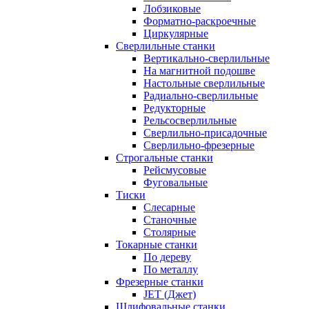
Лобзиковые
Форматно-раскроечные
Циркулярные
Сверлильные станки
Вертикально-сверлильные
На магнитной подошве
Настольные сверлильные
Радиально-сверлильные
Редукторные
Рельсосверлильные
Сверлильно-присадочные
Сверлильно-фрезерные
Строгальные станки
Рейсмусовые
Фуговальные
Тиски
Слесарные
Станочные
Столярные
Токарные станки
По дереву
По металлу
Фрезерные станки
JET (Джет)
Шлифовальные станки