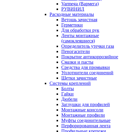
Varmega (Вармега)
РУВИНИЛ
Расходные материалы
Ветошь зачистная
Герметики
Для обработки рук
Ленты монтажные
(самоклеящиеся)
Определитель утечки газа
Пеногасители
Покрытие антикоррозийное
Смазки и пасты
Средства для промывки
Уплотнители соединений
Щетки зачистные
Системы креплений
Болты
Гайки
Дюбели
Заглушки для профилей
Монтажные консоли
Монтажные профили
Муфты соединительные
Перфорированная лента
Профильные крепежи