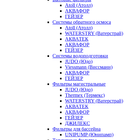
Atoll (Атолл)
АКВАФОР
ГЕЙЗЕР
Системы обратного осмоса
Atoll (Атолл)
WATERSTRY (Ватерстрай)
АКВАТЕК
АКВАФОР
ГЕЙЗЕР
Системы водоподготовки
JUDO (Юдо)
Viessmann (Виссманн)
АКВАФОР
ГЕЙЗЕР
Фильтры магистральные
JUDO (Юдо)
Thermex (Термекс)
WATERSTRY (Ватерстрай)
АКВАТЕК
АКВАФОР
ГЕЙЗЕР
ДЖИЛЕКС
Фильтры для бассейна
UNIPUMP (Юнипамп)