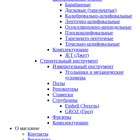
Барабанные
Дисковые (тарельчатые)
Калибровально-шлифовальные
Ленточно-шлифовальные
Осцилляционно-шпиндельные
Плоскошлифовальные
Тарельчато-ленточные
Точильно-шлифовальные
Комплектующие
JET (Джет)
Строительный инструмент
Измерительный инструмент
Угольники и механические
угломеры
Пилы
Реноваторы
Стамески
Струбцины
Einhell (Энхель)
GROZ (Гроз)
Фрезеры
Комплектующие
О магазине
Контакты
Реквизиты