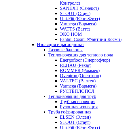
Контролс)
SANEXT (Санекст)
STOUT (Стаут)
Uni-Fitt (Юни-Фитт)
Varmega (Вармега)
WATTS (Ваттс)
ЭКО НОМ
Fantini Cosmi (Фантини Косми)
Изоляция и расходники
Газовые баллоны
Теплоизоляция для теплого пола
Energofloor (Энергофлор)
REHAU (Рехау)
ROMMER (Роммер)
Oventrop (Овентроп)
VALTEC (Валтек)
Varmega (Вармега)
РУСТЕПЛОПОЛ
Теплоизоляция для труб
Трубная изоляция
Рулонная изоляция
Труба гофрированная
ELSEN (Элсен)
STOUT (Стаут)
Uni-Fitt (Юни-Фитт)