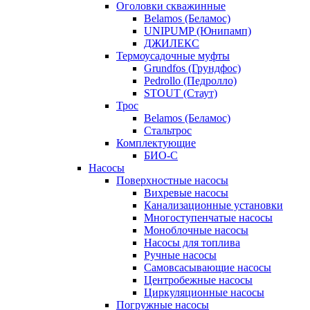
Оголовки скважинные
Belamos (Беламос)
UNIPUMP (Юнипамп)
ДЖИЛЕКС
Термоусадочные муфты
Grundfos (Грундфос)
Pedrollo (Педролло)
STOUT (Стаут)
Трос
Belamos (Беламос)
Стальтрос
Комплектующие
БИО-С
Насосы
Поверхностные насосы
Вихревые насосы
Канализационные установки
Многоступенчатые насосы
Моноблочные насосы
Насосы для топлива
Ручные насосы
Самовсасывающие насосы
Центробежные насосы
Циркуляционные насосы
Погружные насосы