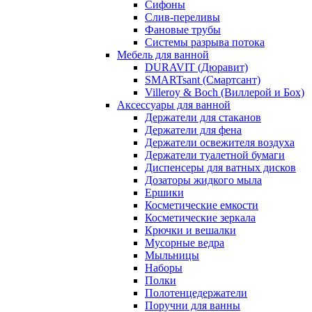
Сифоны
Слив-переливы
Фановые трубы
Системы разрыва потока
Мебель для ванной
DURAVIT (Дюравит)
SMARTsant (Смартсант)
Villeroy & Boch (Виллерой и Бох)
Аксессуары для ванной
Держатели для стаканов
Держатели для фена
Держатели освежителя воздуха
Держатели туалетной бумаги
Диспенсеры для ватных дисков
Дозаторы жидкого мыла
Ершики
Косметические емкости
Косметические зеркала
Крючки и вешалки
Мусорные ведра
Мыльницы
Наборы
Полки
Полотенцедержатели
Поручни для ванны