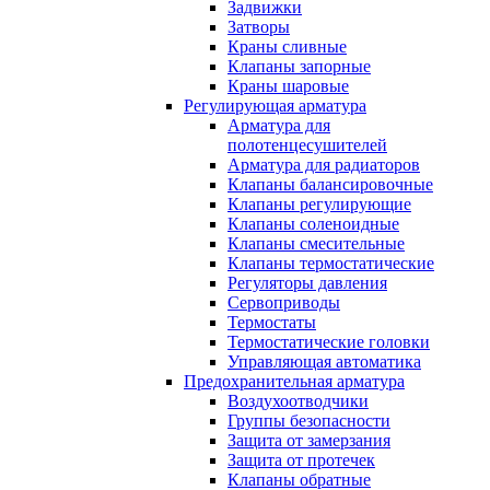
Задвижки
Затворы
Краны сливные
Клапаны запорные
Краны шаровые
Регулирующая арматура
Арматура для
полотенцесушителей
Арматура для радиаторов
Клапаны балансировочные
Клапаны регулирующие
Клапаны соленоидные
Клапаны смесительные
Клапаны термостатические
Регуляторы давления
Сервоприводы
Термостаты
Термостатические головки
Управляющая автоматика
Предохранительная арматура
Воздухоотводчики
Группы безопасности
Защита от замерзания
Защита от протечек
Клапаны обратные