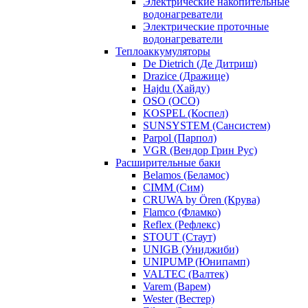
Электрические накопительные
водонагреватели
Электрические проточные
водонагреватели
Теплоаккумуляторы
De Dietrich (Де Дитриш)
Drazice (Дражице)
Hajdu (Хайду)
OSO (ОСО)
KOSPEL (Коспел)
SUNSYSTEM (Сансистем)
Parpol (Парпол)
VGR (Вендор Грин Рус)
Расширительные баки
Belamos (Беламос)
CIMM (Сим)
CRUWA by Ören (Крува)
Flamco (Фламко)
Reflex (Рефлекс)
STOUT (Стаут)
UNIGB (Униджиби)
UNIPUMP (Юнипамп)
VALTEC (Валтек)
Varem (Варем)
Wester (Вестер)