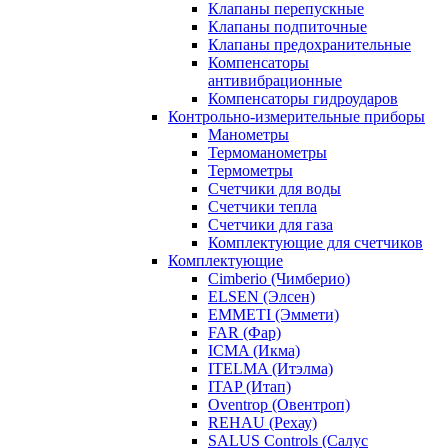
Клапаны перепускные
Клапаны подпиточные
Клапаны предохранительные
Компенсаторы
антивибрационные
Компенсаторы гидроударов
Контрольно-измерительные приборы
Манометры
Термоманометры
Термометры
Счетчики для воды
Счетчики тепла
Счетчики для газа
Комплектующие для счетчиков
Комплектующие
Cimberio (Чимберио)
ELSEN (Элсен)
EMMETI (Эммети)
FAR (Фар)
ICMA (Икма)
ITELMA (Итэлма)
ITAP (Итап)
Oventrop (Овентроп)
REHAU (Рехау)
SALUS Controls (Салус