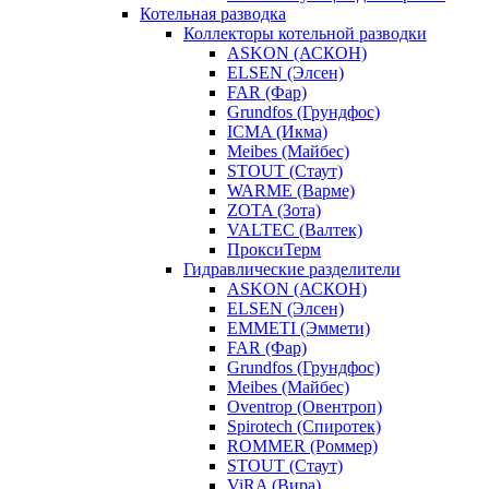
Котельная разводка
Коллекторы котельной разводки
ASKON (АСКОН)
ELSEN (Элсен)
FAR (Фар)
Grundfos (Грундфос)
ICMA (Икма)
Meibes (Майбес)
STOUT (Стаут)
WARME (Варме)
ZOTA (Зота)
VALTEC (Валтек)
ПроксиТерм
Гидравлические разделители
ASKON (АСКОН)
ELSEN (Элсен)
EMMETI (Эммети)
FAR (Фар)
Grundfos (Грундфос)
Meibes (Майбес)
Oventrop (Овентроп)
Spirotech (Спиротек)
ROMMER (Роммер)
STOUT (Стаут)
ViRA (Вира)