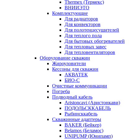
Thermex (Термекс)
ВНИИЭТО
Комплектующие
Для радиаторов
Для конвекторов
Для полотенцесушителей
Для теплого пола
Для бытовых обогревателей
Для тепловых завес
Для тепловентиляторов
Оборудование скважин
Жироуловители
Кессоны для скважин
АКВАТЕК
БИО-С
Очистные коммуникации
Погреба
Подводный кабель
Aristoncavi (Аристонкави)
ПОДОЛЬСККАБЕЛЬ
Рыбинсккабель
Скважинные адаптеры
BAKER (Бейкер)
Belamos (Беламос)
UNIPUMP (Юнипамп)