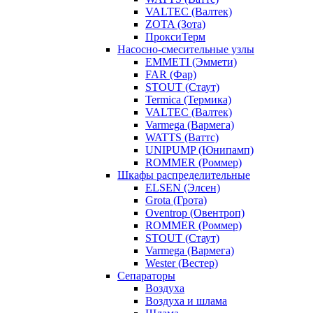
VALTEC (Валтек)
ZOTA (Зота)
ПроксиТерм
Насосно-смесительные узлы
EMMETI (Эммети)
FAR (Фар)
STOUT (Стаут)
Termica (Термика)
VALTEC (Валтек)
Varmega (Вармега)
WATTS (Ваттс)
UNIPUMP (Юнипамп)
ROMMER (Роммер)
Шкафы распределительные
ELSEN (Элсен)
Grota (Грота)
Oventrop (Овентроп)
ROMMER (Роммер)
STOUT (Стаут)
Varmega (Вармега)
Wester (Вестер)
Сепараторы
Воздуха
Воздуха и шлама