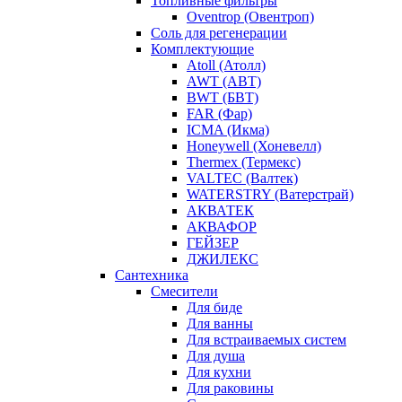
Топливные фильтры
Oventrop (Овентроп)
Соль для регенерации
Комплектующие
Atoll (Атолл)
AWT (АВТ)
BWT (БВТ)
FAR (Фар)
ICMA (Икма)
Honeywell (Хоневелл)
Thermex (Термекс)
VALTEC (Валтек)
WATERSTRY (Ватерстрай)
АКВАТЕК
АКВАФОР
ГЕЙЗЕР
ДЖИЛЕКС
Сантехника
Смесители
Для биде
Для ванны
Для встраиваемых систем
Для душа
Для кухни
Для раковины