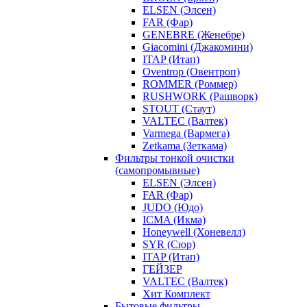
ELSEN (Элсен)
FAR (Фар)
GENEBRE (Женебре)
Giacomini (Джакомини)
ITAP (Итап)
Oventrop (Овентроп)
ROMMER (Роммер)
RUSHWORK (Рашворк)
STOUT (Стаут)
VALTEC (Валтек)
Varmega (Вармега)
Zetkama (Зеткама)
Фильтры тонкой очистки
(самопромывные)
ELSEN (Элсен)
FAR (Фар)
JUDO (Юдо)
ICMA (Икма)
Honeywell (Хоневелл)
SYR (Сюр)
ITAP (Итап)
ГЕЙЗЕР
VALTEC (Валтек)
Хит Комплект
Бытовые фильтры