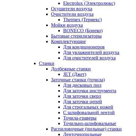
Electrolux (Электролюкс)
Осушители воздуха
Очистители воздуха
Thermex (Термекс)
Мойки воздуха
BONECO (Бонеко)
Бытовые стерилизаторы
Комплектующие
Для кондиционеров
Для увлажнителей воздуха
Для очистителей воздуха
Станки
Долбежные станки
JET (Джет)
Заточные станки (точила)
Для дисковых пил
Для заточки инструмента
Для заточки сверл
Для заточки цепей
Для строгальных ножей
С шлифовальной лентой
Точила-граверы
Точильно-шлифовальные
Распиловочные (пильные) станки
Ленточнопильные