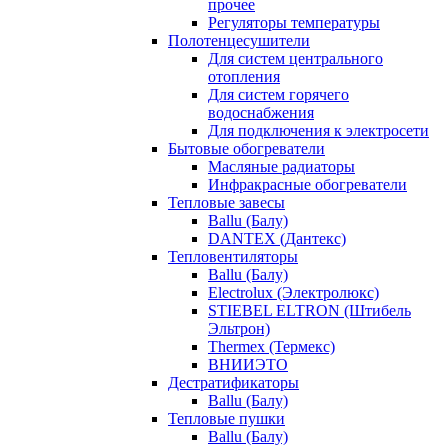
прочее
Регуляторы температуры
Полотенцесушители
Для систем центрального
отопления
Для систем горячего
водоснабжения
Для подключения к электросети
Бытовые обогреватели
Масляные радиаторы
Инфракрасные обогреватели
Тепловые завесы
Ballu (Балу)
DANTEX (Дантекс)
Тепловентиляторы
Ballu (Балу)
Electrolux (Электролюкс)
STIEBEL ELTRON (Штибель
Эльтрон)
Thermex (Термекс)
ВНИИЭТО
Дестратификаторы
Ballu (Балу)
Тепловые пушки
Ballu (Балу)