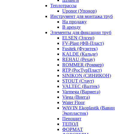
Шланги
Теплотрассы
Uponor (Упонор)
Инструмент для монтажа труб
На продажу
В аренду
Элементы для фиксации труб
ELSEN (Элсен)
FV-Plast (ФВ-Пласт)
Fusitek (Фузитек)
KALDE (Кальде)
REHAU (Рехау)
ROMMER (Роммер)
RTP (РосТурПласт)
SINIKON (СИНИКОН)
STOUT (Стаут)
VALTEC (Валтек)
Varmega (Вармега)
Viega (Виега)
Water Floor
WAVIN Ekoplastik (Вавин
Экопластик)
Пенощит
ТЕПОЛ
ФОРМАТ