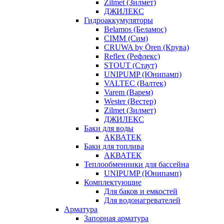
Zilmet (Зилмет)
ДЖИЛЕКС
Гидроаккумуляторы
Belamos (Беламос)
CIMM (Сим)
CRUWA by Ören (Крува)
Reflex (Рефлекс)
STOUT (Стаут)
UNIPUMP (Юнипамп)
VALTEC (Валтек)
Varem (Варем)
Wester (Вестер)
Zilmet (Зилмет)
ДЖИЛЕКС
Баки для воды
АКВАТЕК
Баки для топлива
АКВАТЕК
Теплообменники для бассейна
UNIPUMP (Юнипамп)
Комплектующие
Для баков и емкостей
Для водонагревателей
Арматура
Запорная арматура