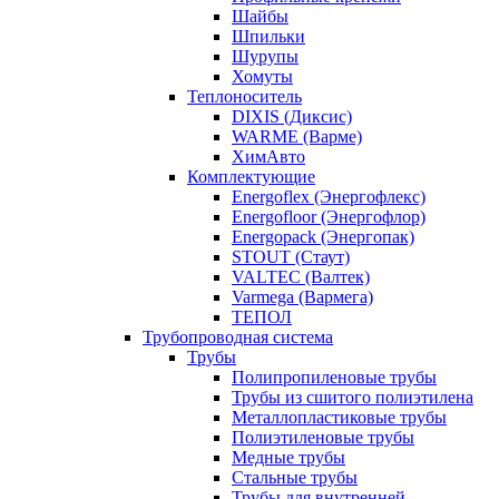
Шайбы
Шпильки
Шурупы
Хомуты
Теплоноситель
DIXIS (Диксис)
WARME (Варме)
ХимАвто
Комплектующие
Energoflex (Энергофлекс)
Energofloor (Энергофлор)
Energopack (Энергопак)
STOUT (Стаут)
VALTEC (Валтек)
Varmega (Вармега)
ТЕПОЛ
Трубопроводная система
Трубы
Полипропиленовые трубы
Трубы из сшитого полиэтилена
Металлопластиковые трубы
Полиэтиленовые трубы
Медные трубы
Стальные трубы
Трубы для внутренней