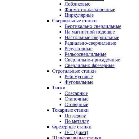
Лобзиковые
Форматно-раскроечные
Циркулярные
Сверлильные станки
Вертикально-сверлильные
На магнитной подошве
Настольные сверлильные
Радиально-сверлильные
Редукторные
Рельсосверлильные
Сверлильно-присадочные
Сверлильно-фрезерные
Строгальные станки
Рейсмусовые
Фуговальные
Тиски
Слесарные
Станочные
Столярные
Токарные станки
По дереву
По металлу
Фрезерные станки
JET (Джет)
Шлифовальные станки