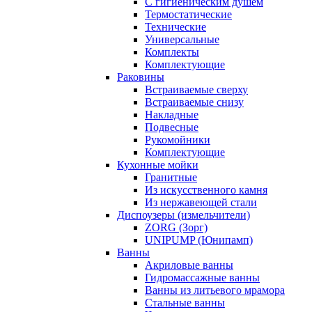
С гигиеническим душем
Термостатические
Технические
Универсальные
Комплекты
Комплектующие
Раковины
Встраиваемые сверху
Встраиваемые снизу
Накладные
Подвесные
Рукомойники
Комплектующие
Кухонные мойки
Гранитные
Из искусственного камня
Из нержавеющей стали
Диспоузеры (измельчители)
ZORG (Зорг)
UNIPUMP (Юнипамп)
Ванны
Акриловые ванны
Гидромассажные ванны
Ванны из литьевого мрамора
Стальные ванны