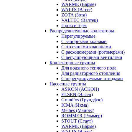
WARME (Варме)
WATTS (Ваттс)
ZOTA (Зота)
VALTEC (Валтек)
ПроксиТерм
Распределительные коллекторы
Нерегулируемые
С запорными кранами
С отсечными клапанами
С расходомерами (ротомерами)
С регулирующими вентилями
Коллекторные группы
Для водяного теплого пола
Для радиаторного отопления
С нерегулируемыми отводами
Насосные группы
ASKON (АСКОН)
ELSEN (Элсен)
Grundfos (Грундфос)
ICMA (Икма)
Meibes (Майбес)
ROMMER (Роммер)
STOUT (Стаут)
WARME (Варме)
WATTS (Ваттс)