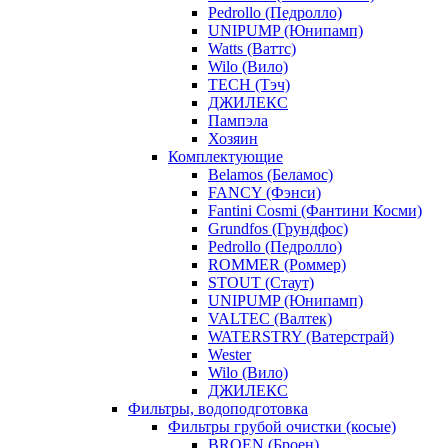
Pedrollo (Педролло)
UNIPUMP (Юнипамп)
Watts (Ваттс)
Wilo (Вило)
TECH (Тэч)
ДЖИЛЕКС
Пампэла
Хозяин
Комплектующие
Belamos (Беламос)
FANCY (Фэнси)
Fantini Cosmi (Фантини Косми)
Grundfos (Грундфос)
Pedrollo (Педролло)
ROMMER (Роммер)
STOUT (Стаут)
UNIPUMP (Юнипамп)
VALTEC (Валтек)
WATERSTRY (Ватерстрай)
Wester
Wilo (Вило)
ДЖИЛЕКС
Фильтры, водоподготовка
Фильтры грубой очистки (косые)
BROEN (Броен)