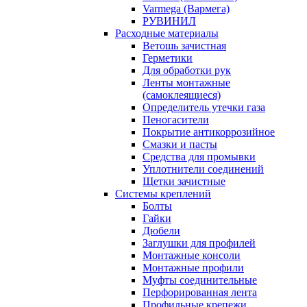
Varmega (Вармега)
РУВИНИЛ
Расходные материалы
Ветошь зачистная
Герметики
Для обработки рук
Ленты монтажные
(самоклеящиеся)
Определитель утечки газа
Пеногасители
Покрытие антикоррозийное
Смазки и пасты
Средства для промывки
Уплотнители соединений
Щетки зачистные
Системы креплений
Болты
Гайки
Дюбели
Заглушки для профилей
Монтажные консоли
Монтажные профили
Муфты соединительные
Перфорированная лента
Профильные крепежи