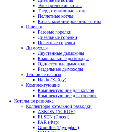
Дизельные котлы
Электрические котлы
Твердотопливные котлы
Пеллетные котлы
Котлы комбинированного типа
Горелки
Газовые горелки
Дизельные горелки
Пелетные горелки
Дымоходы
Двустенные дымоходы
Коаксиальные дымоходы
Одностенные дымоходы
Раздельные дымоходы
Тепловые насосы
Hajdu (Хайду)
Комплектующие
Комплектующие для котлов
Комплектующие для горелок
Котельная разводка
Коллекторы котельной разводки
ASKON (АСКОН)
ELSEN (Элсен)
FAR (Фар)
Grundfos (Грундфос)