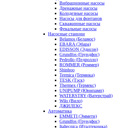
Вибрационные насосы
Дренажные насосы
Колодезные насосы
Насосы для фонтанов
Скважинные насосы
Фекальные насосы
Насосные станции
Belamos (Беламос)
EBARA (Эбара)
EDISSON (Эдисон)
Grundfos (Грундфос)
Pedrollo (Педролло)
ROMMER (Роммер)
Shinhoo
Termica (Термика)
TESK (Тэск)
Thermex (Термекс)
UNIPUMP (Юнипамп)
WATERSTRY (Ватерстрай)
Wilo (Вило)
ДЖИЛЕКС
Автоматика
EMMETI (Эммети)
Grundfos (Грундфос)
Italtecnica (Италтекника)