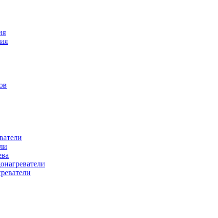
ия
ния
ов
ватели
ли
ева
донагреватели
греватели