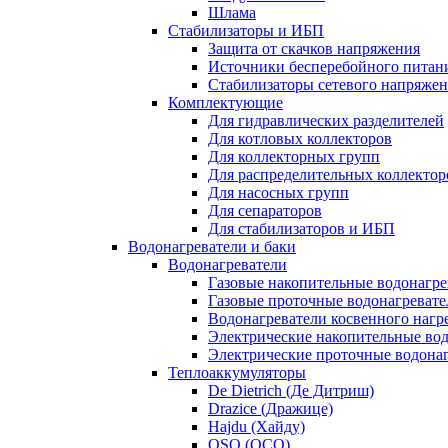
Шлама
Стабилизаторы и ИБП
Защита от скачков напряжения
Источники бесперебойного питан
Стабилизаторы сетевого напряже
Комплектующие
Для гидравлических разделителей
Для котловых коллекторов
Для коллекторных групп
Для распределительных коллектор
Для насосных групп
Для сепараторов
Для стабилизаторов и ИБП
Водонагреватели и баки
Водонагреватели
Газовые накопительные водонагре
Газовые проточные водонагревате
Водонагреватели косвенного нагр
Электрические накопительные во
Электрические проточные водона
Теплоаккумуляторы
De Dietrich (Де Дитриш)
Drazice (Дражице)
Hajdu (Хайду)
OSO (ОСО)