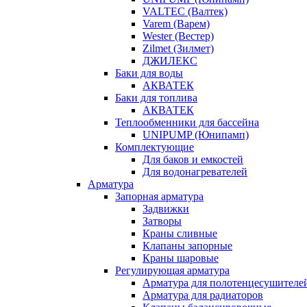
VALTEC (Валтек)
Varem (Варем)
Wester (Вестер)
Zilmet (Зилмет)
ДЖИЛЕКС
Баки для воды
АКВАТЕК
Баки для топлива
АКВАТЕК
Теплообменники для бассейна
UNIPUMP (Юнипамп)
Комплектующие
Для баков и емкостей
Для водонагревателей
Арматура
Запорная арматура
Задвижки
Затворы
Краны сливные
Клапаны запорные
Краны шаровые
Регулирующая арматура
Арматура для полотенцесушителе
Арматура для радиаторов