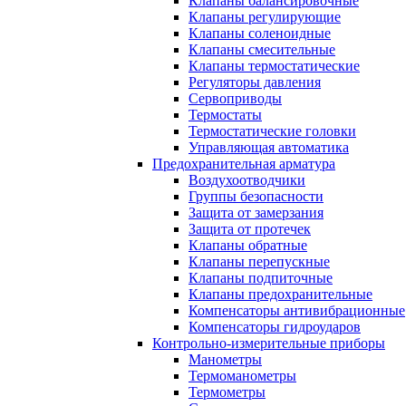
Клапаны балансировочные
Клапаны регулирующие
Клапаны соленоидные
Клапаны смесительные
Клапаны термостатические
Регуляторы давления
Сервоприводы
Термостаты
Термостатические головки
Управляющая автоматика
Предохранительная арматура
Воздухоотводчики
Группы безопасности
Защита от замерзания
Защита от протечек
Клапаны обратные
Клапаны перепускные
Клапаны подпиточные
Клапаны предохранительные
Компенсаторы антивибрационные
Компенсаторы гидроударов
Контрольно-измерительные приборы
Манометры
Термоманометры
Термометры