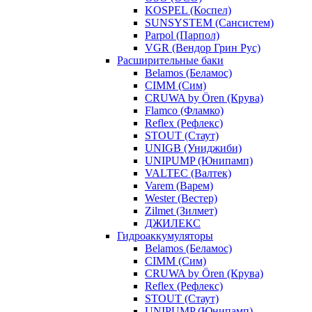
KOSPEL (Коспел)
SUNSYSTEM (Сансистем)
Parpol (Парпол)
VGR (Вендор Грин Рус)
Расширительные баки
Belamos (Беламос)
CIMM (Сим)
CRUWA by Ören (Крува)
Flamco (Фламко)
Reflex (Рефлекс)
STOUT (Стаут)
UNIGB (Униджиби)
UNIPUMP (Юнипамп)
VALTEC (Валтек)
Varem (Варем)
Wester (Вестер)
Zilmet (Зилмет)
ДЖИЛЕКС
Гидроаккумуляторы
Belamos (Беламос)
CIMM (Сим)
CRUWA by Ören (Крува)
Reflex (Рефлекс)
STOUT (Стаут)
UNIPUMP (Юнипамп)