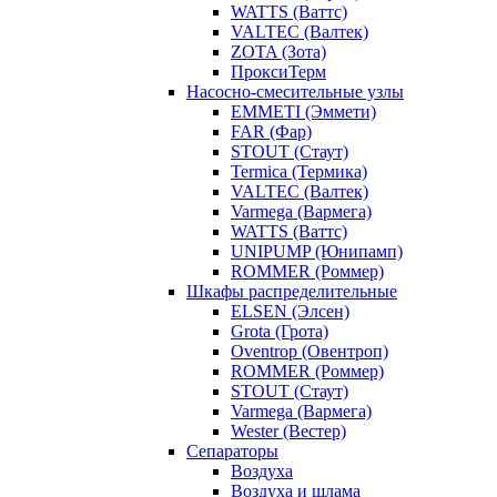
WATTS (Ваттс)
VALTEC (Валтек)
ZOTA (Зота)
ПроксиТерм
Насосно-смесительные узлы
EMMETI (Эммети)
FAR (Фар)
STOUT (Стаут)
Termica (Термика)
VALTEC (Валтек)
Varmega (Вармега)
WATTS (Ваттс)
UNIPUMP (Юнипамп)
ROMMER (Роммер)
Шкафы распределительные
ELSEN (Элсен)
Grota (Грота)
Oventrop (Овентроп)
ROMMER (Роммер)
STOUT (Стаут)
Varmega (Вармега)
Wester (Вестер)
Сепараторы
Воздуха
Воздуха и шлама