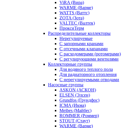
ViRA (Вира)
WARME (Варме)
WATTS (Ваттс)
ZOTA (Зота)
VALTEC (Валтек)
ПроксиТерм
Распределительные коллекторы
Нерегулируемые
С запорными кранами
С отсечными клапанами
С расходомерами (ротомерами)
С регулирующими вентилями
Коллекторные группы
Для водяного теплого пола
Для радиаторного отопления
С нерегулируемыми отводами
Насосные группы
ASKON (АСКОН)
ELSEN (Элсен)
Grundfos (Грундфос)
ICMA (Икма)
Meibes (Майбес)
ROMMER (Роммер)
STOUT (Стаут)
WARME (Варме)