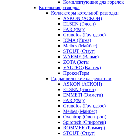
Комплектующие для горелок
Котельная разводка
Коллекторы котельной разводки
ASKON (АСКОН)
ELSEN (Элсен)
FAR (Фар)
Grundfos (Грундфос)
ICMA (Икма)
Meibes (Майбес)
STOUT (Стаут)
WARME (Варме)
ZOTA (Зота)
VALTEC (Валтек)
ПроксиТерм
Гидравлические разделители
ASKON (АСКОН)
ELSEN (Элсен)
EMMETI (Эммети)
FAR (Фар)
Grundfos (Грундфос)
Meibes (Майбес)
Oventrop (Овентроп)
Spirotech (Спиротек)
ROMMER (Роммер)
STOUT (Стаут)