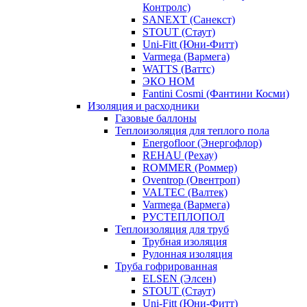
Контролс)
SANEXT (Санекст)
STOUT (Стаут)
Uni-Fitt (Юни-Фитт)
Varmega (Вармега)
WATTS (Ваттс)
ЭКО НОМ
Fantini Cosmi (Фантини Косми)
Изоляция и расходники
Газовые баллоны
Теплоизоляция для теплого пола
Energofloor (Энергофлор)
REHAU (Рехау)
ROMMER (Роммер)
Oventrop (Овентроп)
VALTEC (Валтек)
Varmega (Вармега)
РУСТЕПЛОПОЛ
Теплоизоляция для труб
Трубная изоляция
Рулонная изоляция
Труба гофрированная
ELSEN (Элсен)
STOUT (Стаут)
Uni-Fitt (Юни-Фитт)