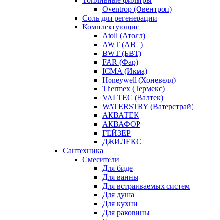
Топливные фильтры
Oventrop (Овентроп)
Соль для регенерации
Комплектующие
Atoll (Атолл)
AWT (АВТ)
BWT (БВТ)
FAR (Фар)
ICMA (Икма)
Honeywell (Хоневелл)
Thermex (Термекс)
VALTEC (Валтек)
WATERSTRY (Ватерстрай)
АКВАТЕК
АКВАФОР
ГЕЙЗЕР
ДЖИЛЕКС
Сантехника
Смесители
Для биде
Для ванны
Для встраиваемых систем
Для душа
Для кухни
Для раковины