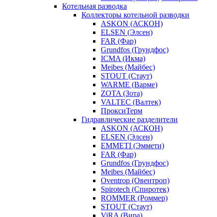
Котельная разводка
Коллекторы котельной разводки
ASKON (АСКОН)
ELSEN (Элсен)
FAR (Фар)
Grundfos (Грундфос)
ICMA (Икма)
Meibes (Майбес)
STOUT (Стаут)
WARME (Варме)
ZOTA (Зота)
VALTEC (Валтек)
ПроксиТерм
Гидравлические разделители
ASKON (АСКОН)
ELSEN (Элсен)
EMMETI (Эммети)
FAR (Фар)
Grundfos (Грундфос)
Meibes (Майбес)
Oventrop (Овентроп)
Spirotech (Спиротек)
ROMMER (Роммер)
STOUT (Стаут)
ViRA (Вира)