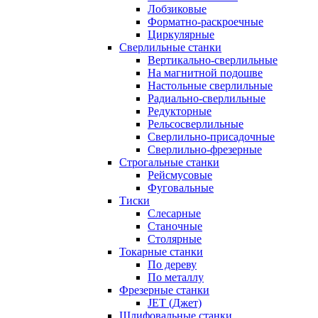
Лобзиковые
Форматно-раскроечные
Циркулярные
Сверлильные станки
Вертикально-сверлильные
На магнитной подошве
Настольные сверлильные
Радиально-сверлильные
Редукторные
Рельсосверлильные
Сверлильно-присадочные
Сверлильно-фрезерные
Строгальные станки
Рейсмусовые
Фуговальные
Тиски
Слесарные
Станочные
Столярные
Токарные станки
По дереву
По металлу
Фрезерные станки
JET (Джет)
Шлифовальные станки