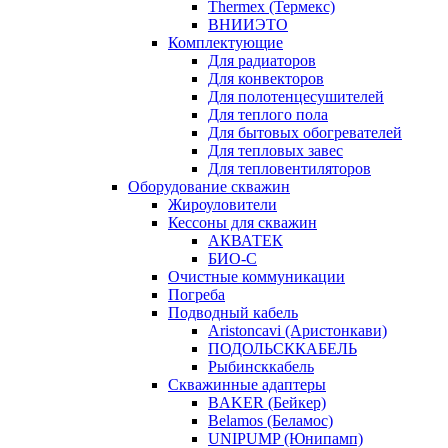
Thermex (Термекс)
ВНИИЭТО
Комплектующие
Для радиаторов
Для конвекторов
Для полотенцесушителей
Для теплого пола
Для бытовых обогревателей
Для тепловых завес
Для тепловентиляторов
Оборудование скважин
Жироуловители
Кессоны для скважин
АКВАТЕК
БИО-С
Очистные коммуникации
Погреба
Подводный кабель
Aristoncavi (Аристонкави)
ПОДОЛЬСККАБЕЛЬ
Рыбинсккабель
Скважинные адаптеры
BAKER (Бейкер)
Belamos (Беламос)
UNIPUMP (Юнипамп)