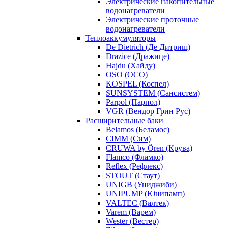
Электрические накопительные
водонагреватели
Электрические проточные
водонагреватели
Теплоаккумуляторы
De Dietrich (Де Дитриш)
Drazice (Дражице)
Hajdu (Хайду)
OSO (ОСО)
KOSPEL (Коспел)
SUNSYSTEM (Сансистем)
Parpol (Парпол)
VGR (Вендор Грин Рус)
Расширительные баки
Belamos (Беламос)
CIMM (Сим)
CRUWA by Ören (Крува)
Flamco (Фламко)
Reflex (Рефлекс)
STOUT (Стаут)
UNIGB (Униджиби)
UNIPUMP (Юнипамп)
VALTEC (Валтек)
Varem (Варем)
Wester (Вестер)