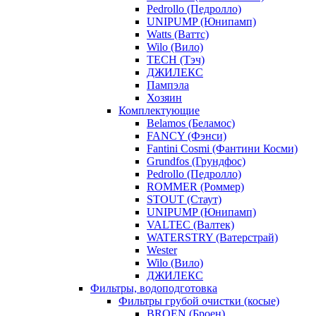
Pedrollo (Педролло)
UNIPUMP (Юнипамп)
Watts (Ваттс)
Wilo (Вило)
TECH (Тэч)
ДЖИЛЕКС
Пампэла
Хозяин
Комплектующие
Belamos (Беламос)
FANCY (Фэнси)
Fantini Cosmi (Фантини Косми)
Grundfos (Грундфос)
Pedrollo (Педролло)
ROMMER (Роммер)
STOUT (Стаут)
UNIPUMP (Юнипамп)
VALTEC (Валтек)
WATERSTRY (Ватерстрай)
Wester
Wilo (Вило)
ДЖИЛЕКС
Фильтры, водоподготовка
Фильтры грубой очистки (косые)
BROEN (Броен)