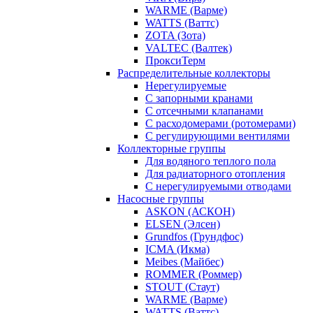
WARME (Варме)
WATTS (Ваттс)
ZOTA (Зота)
VALTEC (Валтек)
ПроксиТерм
Распределительные коллекторы
Нерегулируемые
С запорными кранами
С отсечными клапанами
С расходомерами (ротомерами)
С регулирующими вентилями
Коллекторные группы
Для водяного теплого пола
Для радиаторного отопления
С нерегулируемыми отводами
Насосные группы
ASKON (АСКОН)
ELSEN (Элсен)
Grundfos (Грундфос)
ICMA (Икма)
Meibes (Майбес)
ROMMER (Роммер)
STOUT (Стаут)
WARME (Варме)
WATTS (Ваттс)