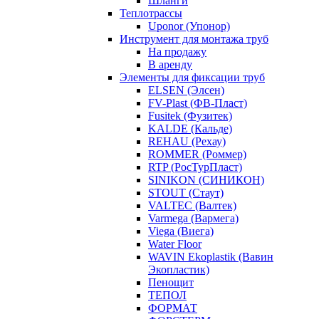
Шланги
Теплотрассы
Uponor (Упонор)
Инструмент для монтажа труб
На продажу
В аренду
Элементы для фиксации труб
ELSEN (Элсен)
FV-Plast (ФВ-Пласт)
Fusitek (Фузитек)
KALDE (Кальде)
REHAU (Рехау)
ROMMER (Роммер)
RTP (РосТурПласт)
SINIKON (СИНИКОН)
STOUT (Стаут)
VALTEC (Валтек)
Varmega (Вармега)
Viega (Виега)
Water Floor
WAVIN Ekoplastik (Вавин
Экопластик)
Пенощит
ТЕПОЛ
ФОРМАТ