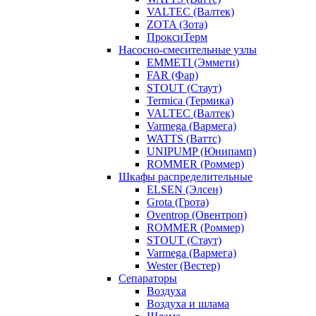
VALTEC (Валтек)
ZOTA (Зота)
ПроксиТерм
Насосно-смесительные узлы
EMMETI (Эммети)
FAR (Фар)
STOUT (Стаут)
Termica (Термика)
VALTEC (Валтек)
Varmega (Вармега)
WATTS (Ваттс)
UNIPUMP (Юнипамп)
ROMMER (Роммер)
Шкафы распределительные
ELSEN (Элсен)
Grota (Грота)
Oventrop (Овентроп)
ROMMER (Роммер)
STOUT (Стаут)
Varmega (Вармега)
Wester (Вестер)
Сепараторы
Воздуха
Воздуха и шлама