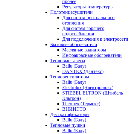
прочее
Регуляторы температуры
Полотенцесушители
Для систем центрального
отопления
Для систем горячего
водоснабжения
Для подключения к электросети
Бытовые обогреватели
Масляные радиаторы
Инфракрасные обогреватели
Тепловые завесы
Ballu (Балу)
DANTEX (Дантекс)
Тепловентиляторы
Ballu (Балу)
Electrolux (Электролюкс)
STIEBEL ELTRON (Штибель
Эльтрон)
Thermex (Термекс)
ВНИИЭТО
Дестратификаторы
Ballu (Балу)
Тепловые пушки
Ballu (Балу)