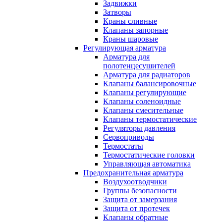
Задвижки
Затворы
Краны сливные
Клапаны запорные
Краны шаровые
Регулирующая арматура
Арматура для
полотенцесушителей
Арматура для радиаторов
Клапаны балансировочные
Клапаны регулирующие
Клапаны соленоидные
Клапаны смесительные
Клапаны термостатические
Регуляторы давления
Сервоприводы
Термостаты
Термостатические головки
Управляющая автоматика
Предохранительная арматура
Воздухоотводчики
Группы безопасности
Защита от замерзания
Защита от протечек
Клапаны обратные