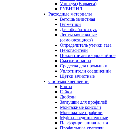
Varmega (Вармега)
РУВИНИЛ
Расходные материалы
Ветошь зачистная
Герметики
Для обработки рук
Ленты монтажные
(самоклеящиеся)
Определитель утечки газа
Пеногасители
Покрытие антикоррозийное
Смазки и пасты
Средства для промывки
Уплотнители соединений
Щетки зачистные
Системы креплений
Болты
Гайки
Дюбели
Заглушки для профилей
Монтажные консоли
Монтажные профили
Муфты соединительные
Перфорированная лента
Профильные крепежи