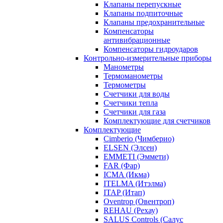
Клапаны перепускные
Клапаны подпиточные
Клапаны предохранительные
Компенсаторы
антивибрационные
Компенсаторы гидроударов
Контрольно-измерительные приборы
Манометры
Термоманометры
Термометры
Счетчики для воды
Счетчики тепла
Счетчики для газа
Комплектующие для счетчиков
Комплектующие
Cimberio (Чимберио)
ELSEN (Элсен)
EMMETI (Эммети)
FAR (Фар)
ICMA (Икма)
ITELMA (Итэлма)
ITAP (Итап)
Oventrop (Овентроп)
REHAU (Рехау)
SALUS Controls (Салус