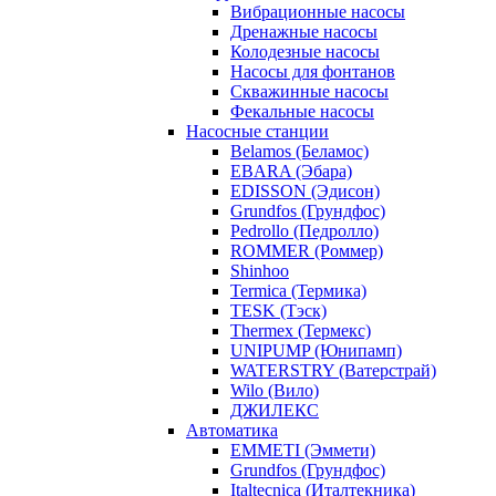
Вибрационные насосы
Дренажные насосы
Колодезные насосы
Насосы для фонтанов
Скважинные насосы
Фекальные насосы
Насосные станции
Belamos (Беламос)
EBARA (Эбара)
EDISSON (Эдисон)
Grundfos (Грундфос)
Pedrollo (Педролло)
ROMMER (Роммер)
Shinhoo
Termica (Термика)
TESK (Тэск)
Thermex (Термекс)
UNIPUMP (Юнипамп)
WATERSTRY (Ватерстрай)
Wilo (Вило)
ДЖИЛЕКС
Автоматика
EMMETI (Эммети)
Grundfos (Грундфос)
Italtecnica (Италтекника)