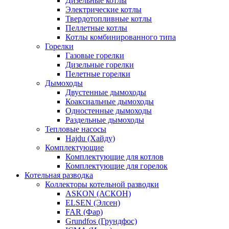
Дизельные котлы
Электрические котлы
Твердотопливные котлы
Пеллетные котлы
Котлы комбинированного типа
Горелки
Газовые горелки
Дизельные горелки
Пелетные горелки
Дымоходы
Двустенные дымоходы
Коаксиальные дымоходы
Одностенные дымоходы
Раздельные дымоходы
Тепловые насосы
Hajdu (Хайду)
Комплектующие
Комплектующие для котлов
Комплектующие для горелок
Котельная разводка
Коллекторы котельной разводки
ASKON (АСКОН)
ELSEN (Элсен)
FAR (Фар)
Grundfos (Грундфос)