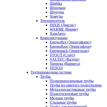
Шайбы
Шпильки
Шурупы
Хомуты
Теплоноситель
DIXIS (Диксис)
WARME (Варме)
ХимАвто
Комплектующие
Energoflex (Энергофлекс)
Energofloor (Энергофлор)
Energopack (Энергопак)
STOUT (Стаут)
VALTEC (Валтек)
Varmega (Вармега)
ТЕПОЛ
Трубопроводная система
Трубы
Полипропиленовые трубы
Трубы из сшитого полиэтилена
Металлопластиковые трубы
Полиэтиленовые трубы
Медные трубы
Стальные трубы
Трубы для внутренней