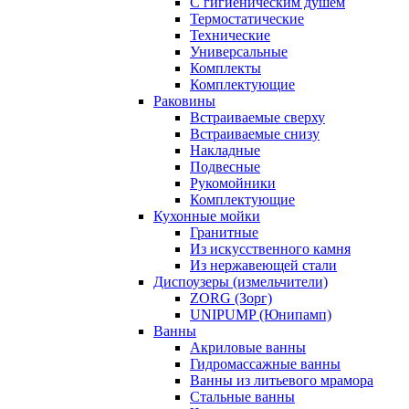
С гигиеническим душем
Термостатические
Технические
Универсальные
Комплекты
Комплектующие
Раковины
Встраиваемые сверху
Встраиваемые снизу
Накладные
Подвесные
Рукомойники
Комплектующие
Кухонные мойки
Гранитные
Из искусственного камня
Из нержавеющей стали
Диспоузеры (измельчители)
ZORG (Зорг)
UNIPUMP (Юнипамп)
Ванны
Акриловые ванны
Гидромассажные ванны
Ванны из литьевого мрамора
Стальные ванны