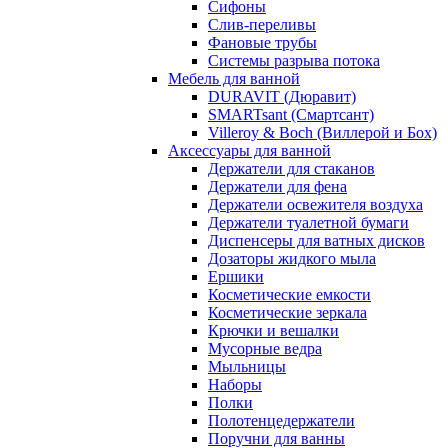
Сифоны
Слив-переливы
Фановые трубы
Системы разрыва потока
Мебель для ванной
DURAVIT (Дюравит)
SMARTsant (Смартсант)
Villeroy & Boch (Виллерой и Бох)
Аксессуары для ванной
Держатели для стаканов
Держатели для фена
Держатели освежителя воздуха
Держатели туалетной бумаги
Диспенсеры для ватных дисков
Дозаторы жидкого мыла
Ершики
Косметические емкости
Косметические зеркала
Крючки и вешалки
Мусорные ведра
Мыльницы
Наборы
Полки
Полотенцедержатели
Поручни для ванны