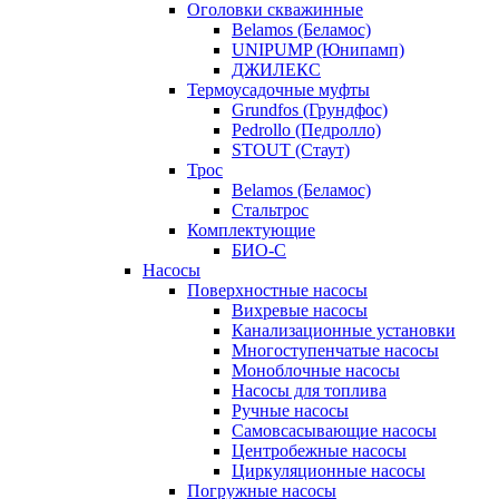
Оголовки скважинные
Belamos (Беламос)
UNIPUMP (Юнипамп)
ДЖИЛЕКС
Термоусадочные муфты
Grundfos (Грундфос)
Pedrollo (Педролло)
STOUT (Стаут)
Трос
Belamos (Беламос)
Стальтрос
Комплектующие
БИО-С
Насосы
Поверхностные насосы
Вихревые насосы
Канализационные установки
Многоступенчатые насосы
Моноблочные насосы
Насосы для топлива
Ручные насосы
Самовсасывающие насосы
Центробежные насосы
Циркуляционные насосы
Погружные насосы