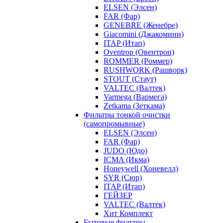
ELSEN (Элсен)
FAR (Фар)
GENEBRE (Женебре)
Giacomini (Джакомини)
ITAP (Итап)
Oventrop (Овентроп)
ROMMER (Роммер)
RUSHWORK (Рашворк)
STOUT (Стаут)
VALTEC (Валтек)
Varmega (Вармега)
Zetkama (Зеткама)
Фильтры тонкой очистки
(самопромывные)
ELSEN (Элсен)
FAR (Фар)
JUDO (Юдо)
ICMA (Икма)
Honeywell (Хоневелл)
SYR (Сюр)
ITAP (Итап)
ГЕЙЗЕР
VALTEC (Валтек)
Хит Комплект
Бытовые фильтры