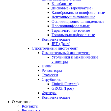
Барабанные
Дисковые (тарельчатые)
Калибровально-шлифовальные
Ленточно-шлифовальные
Осцилляционно-шпиндельные
Плоскошлифовальные
Тарельчато-ленточные
Точильно-шлифовальные
Комплектующие
JET (Джет)
Строительный инструмент
Измерительный инструмент
Угольники и механические
угломеры
Пилы
Реноваторы
Стамески
Струбцины
Einhell (Энхель)
GROZ (Гроз)
Фрезеры
Комплектующие
О магазине
Контакты
Реквизиты