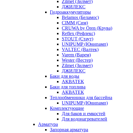
Zilmet (Зилмет)
ДЖИЛЕКС
Гидроаккумуляторы
Belamos (Беламос)
CIMM (Сим)
CRUWA by Ören (Крува)
Reflex (Рефлекс)
STOUT (Стаут)
UNIPUMP (Юнипамп)
VALTEC (Валтек)
Varem (Варем)
Wester (Вестер)
Zilmet (Зилмет)
ДЖИЛЕКС
Баки для воды
АКВАТЕК
Баки для топлива
АКВАТЕК
Теплообменники для бассейна
UNIPUMP (Юнипамп)
Комплектующие
Для баков и емкостей
Для водонагревателей
Арматура
Запорная арматура