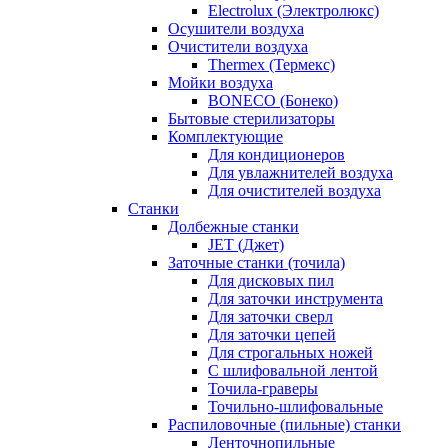
Electrolux (Электролюкс)
Осушители воздуха
Очистители воздуха
Thermex (Термекс)
Мойки воздуха
BONECO (Бонеко)
Бытовые стерилизаторы
Комплектующие
Для кондиционеров
Для увлажнителей воздуха
Для очистителей воздуха
Станки
Долбежные станки
JET (Джет)
Заточные станки (точила)
Для дисковых пил
Для заточки инструмента
Для заточки сверл
Для заточки цепей
Для строгальных ножей
С шлифовальной лентой
Точила-граверы
Точильно-шлифовальные
Распиловочные (пильные) станки
Ленточнопильные