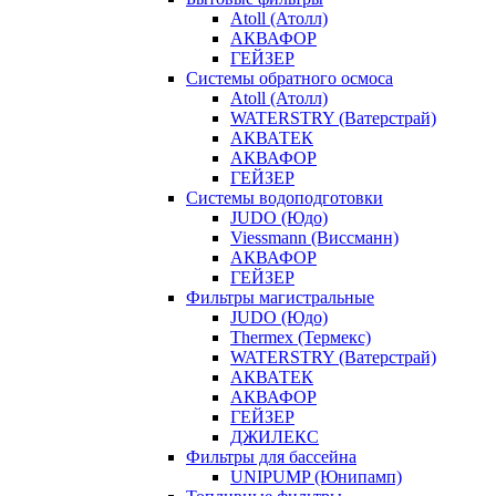
Atoll (Атолл)
АКВАФОР
ГЕЙЗЕР
Системы обратного осмоса
Atoll (Атолл)
WATERSTRY (Ватерстрай)
АКВАТЕК
АКВАФОР
ГЕЙЗЕР
Системы водоподготовки
JUDO (Юдо)
Viessmann (Виссманн)
АКВАФОР
ГЕЙЗЕР
Фильтры магистральные
JUDO (Юдо)
Thermex (Термекс)
WATERSTRY (Ватерстрай)
АКВАТЕК
АКВАФОР
ГЕЙЗЕР
ДЖИЛЕКС
Фильтры для бассейна
UNIPUMP (Юнипамп)