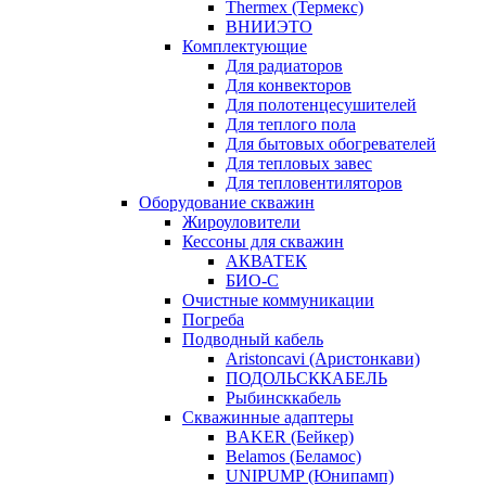
Thermex (Термекс)
ВНИИЭТО
Комплектующие
Для радиаторов
Для конвекторов
Для полотенцесушителей
Для теплого пола
Для бытовых обогревателей
Для тепловых завес
Для тепловентиляторов
Оборудование скважин
Жироуловители
Кессоны для скважин
АКВАТЕК
БИО-С
Очистные коммуникации
Погреба
Подводный кабель
Aristoncavi (Аристонкави)
ПОДОЛЬСККАБЕЛЬ
Рыбинсккабель
Скважинные адаптеры
BAKER (Бейкер)
Belamos (Беламос)
UNIPUMP (Юнипамп)