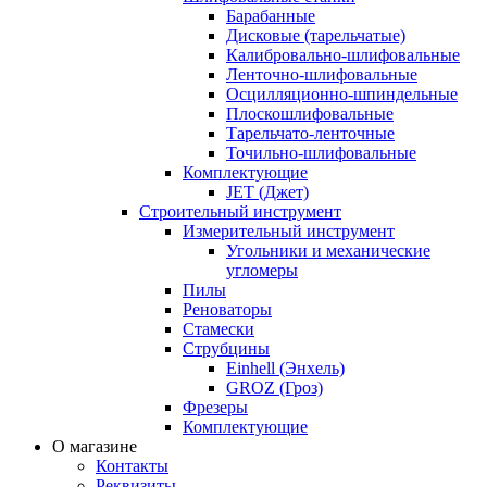
Барабанные
Дисковые (тарельчатые)
Калибровально-шлифовальные
Ленточно-шлифовальные
Осцилляционно-шпиндельные
Плоскошлифовальные
Тарельчато-ленточные
Точильно-шлифовальные
Комплектующие
JET (Джет)
Строительный инструмент
Измерительный инструмент
Угольники и механические
угломеры
Пилы
Реноваторы
Стамески
Струбцины
Einhell (Энхель)
GROZ (Гроз)
Фрезеры
Комплектующие
О магазине
Контакты
Реквизиты