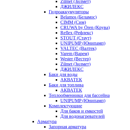
Zilmet (Зилмет)
ДЖИЛЕКС
Гидроаккумуляторы
Belamos (Беламос)
CIMM (Сим)
CRUWA by Ören (Крува)
Reflex (Рефлекс)
STOUT (Стаут)
UNIPUMP (Юнипамп)
VALTEC (Валтек)
Varem (Варем)
Wester (Вестер)
Zilmet (Зилмет)
ДЖИЛЕКС
Баки для воды
АКВАТЕК
Баки для топлива
АКВАТЕК
Теплообменники для бассейна
UNIPUMP (Юнипамп)
Комплектующие
Для баков и емкостей
Для водонагревателей
Арматура
Запорная арматура