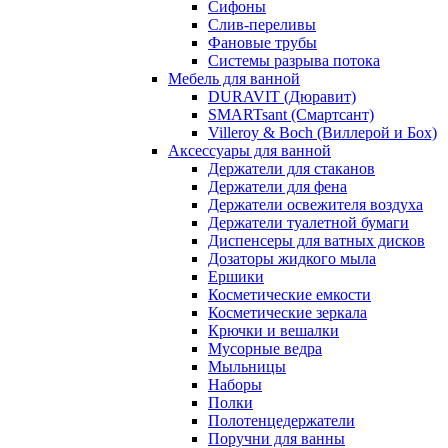
Сифоны
Слив-переливы
Фановые трубы
Системы разрыва потока
Мебель для ванной
DURAVIT (Дюравит)
SMARTsant (Смартсант)
Villeroy & Boch (Виллерой и Бох)
Аксессуары для ванной
Держатели для стаканов
Держатели для фена
Держатели освежителя воздуха
Держатели туалетной бумаги
Диспенсеры для ватных дисков
Дозаторы жидкого мыла
Ершики
Косметические емкости
Косметические зеркала
Крючки и вешалки
Мусорные ведра
Мыльницы
Наборы
Полки
Полотенцедержатели
Поручни для ванны