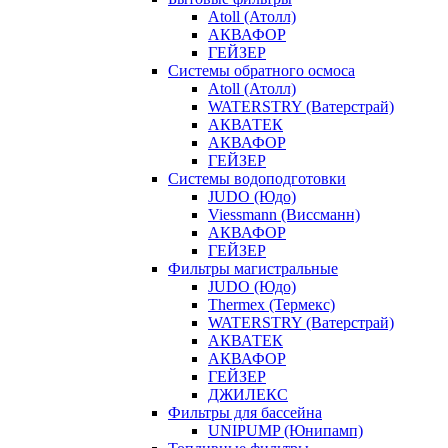
Atoll (Атолл)
АКВАФОР
ГЕЙЗЕР
Системы обратного осмоса
Atoll (Атолл)
WATERSTRY (Ватерстрай)
АКВАТЕК
АКВАФОР
ГЕЙЗЕР
Системы водоподготовки
JUDO (Юдо)
Viessmann (Виссманн)
АКВАФОР
ГЕЙЗЕР
Фильтры магистральные
JUDO (Юдо)
Thermex (Термекс)
WATERSTRY (Ватерстрай)
АКВАТЕК
АКВАФОР
ГЕЙЗЕР
ДЖИЛЕКС
Фильтры для бассейна
UNIPUMP (Юнипамп)