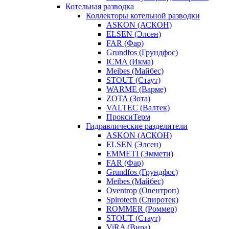
Котельная разводка
Коллекторы котельной разводки
ASKON (АСКОН)
ELSEN (Элсен)
FAR (Фар)
Grundfos (Грундфос)
ICMA (Икма)
Meibes (Майбес)
STOUT (Стаут)
WARME (Варме)
ZOTA (Зота)
VALTEC (Валтек)
ПроксиТерм
Гидравлические разделители
ASKON (АСКОН)
ELSEN (Элсен)
EMMETI (Эммети)
FAR (Фар)
Grundfos (Грундфос)
Meibes (Майбес)
Oventrop (Овентроп)
Spirotech (Спиротек)
ROMMER (Роммер)
STOUT (Стаут)
ViRA (Вира)