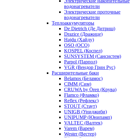
Электрические накопительные
водонагреватели
Электрические проточные
водонагреватели
Теплоаккумуляторы
De Dietrich (Де Дитриш)
Drazice (Дражице)
Hajdu (Хайду)
OSO (ОСО)
KOSPEL (Коспел)
SUNSYSTEM (Сансистем)
Parpol (Парпол)
VGR (Вендор Грин Рус)
Расширительные баки
Belamos (Беламос)
CIMM (Сим)
CRUWA by Ören (Крува)
Flamco (Фламко)
Reflex (Рефлекс)
STOUT (Стаут)
UNIGB (Униджиби)
UNIPUMP (Юнипамп)
VALTEC (Валтек)
Varem (Варем)
Wester (Вестер)