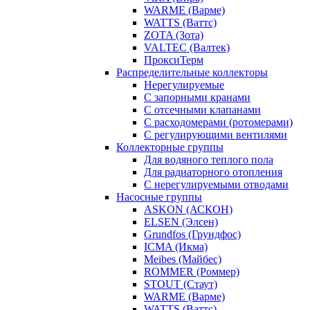
WARME (Варме)
WATTS (Ваттс)
ZOTA (Зота)
VALTEC (Валтек)
ПроксиТерм
Распределительные коллекторы
Нерегулируемые
С запорными кранами
С отсечными клапанами
С расходомерами (ротомерами)
С регулирующими вентилями
Коллекторные группы
Для водяного теплого пола
Для радиаторного отопления
С нерегулируемыми отводами
Насосные группы
ASKON (АСКОН)
ELSEN (Элсен)
Grundfos (Грундфос)
ICMA (Икма)
Meibes (Майбес)
ROMMER (Роммер)
STOUT (Стаут)
WARME (Варме)
WATTS (Ваттс)