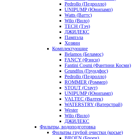
Pedrollo (Педролло)
UNIPUMP (Юнипамп)
Watts (Ваттс)
Wilo (Вило)
TECH (Тэч)
ДЖИЛЕКС
Пампэла
Хозяин
Комплектующие
Belamos (Беламос)
FANCY (Фэнси)
Fantini Cosmi (Фантини Косми)
Grundfos (Грундфос)
Pedrollo (Педролло)
ROMMER (Роммер)
STOUT (Стаут)
UNIPUMP (Юнипамп)
VALTEC (Валтек)
WATERSTRY (Ватерстрай)
Wester
Wilo (Вило)
ДЖИЛЕКС
Фильтры, водоподготовка
Фильтры грубой очистки (косые)
BROEN (Броен)