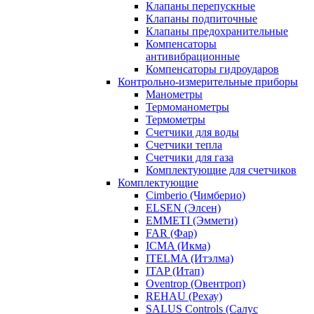
Клапаны перепускные
Клапаны подпиточные
Клапаны предохранительные
Компенсаторы
антивибрационные
Компенсаторы гидроударов
Контрольно-измерительные приборы
Манометры
Термоманометры
Термометры
Счетчики для воды
Счетчики тепла
Счетчики для газа
Комплектующие для счетчиков
Комплектующие
Cimberio (Чимберио)
ELSEN (Элсен)
EMMETI (Эммети)
FAR (Фар)
ICMA (Икма)
ITELMA (Итэлма)
ITAP (Итап)
Oventrop (Овентроп)
REHAU (Рехау)
SALUS Controls (Салус