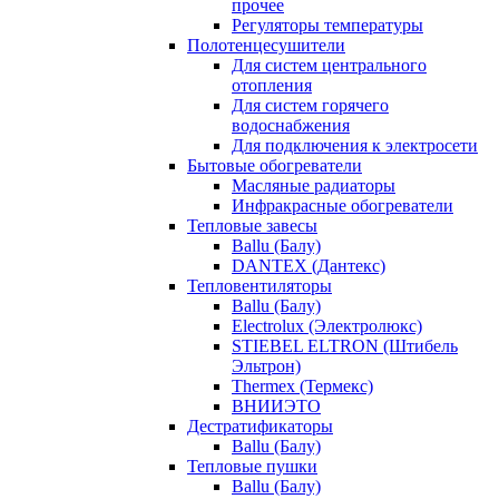
прочее
Регуляторы температуры
Полотенцесушители
Для систем центрального
отопления
Для систем горячего
водоснабжения
Для подключения к электросети
Бытовые обогреватели
Масляные радиаторы
Инфракрасные обогреватели
Тепловые завесы
Ballu (Балу)
DANTEX (Дантекс)
Тепловентиляторы
Ballu (Балу)
Electrolux (Электролюкс)
STIEBEL ELTRON (Штибель
Эльтрон)
Thermex (Термекс)
ВНИИЭТО
Дестратификаторы
Ballu (Балу)
Тепловые пушки
Ballu (Балу)