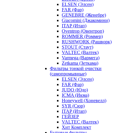
ELSEN (Элсен)
FAR (Фар)
GENEBRE (Женебре)
Giacomini (Джакомини)
ITAP (Итап)
Oventrop (Овентроп)
ROMMER (Роммер)
RUSHWORK (Рашворк)
STOUT (Стаут)
VALTEC (Валтек)
Varmega (Вармега)
Zetkama (Зеткама)
Фильтры тонкой очистки
(самопромывные)
ELSEN (Элсен)
FAR (Фар)
JUDO (Юдо)
ICMA (Икма)
Honeywell (Хоневелл)
SYR (Сюр)
ITAP (Итап)
ГЕЙЗЕР
VALTEC (Валтек)
Хит Комплект
Бытовые фильтры