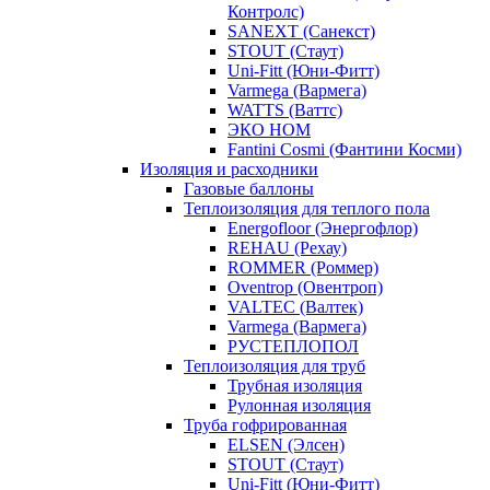
Контролс)
SANEXT (Санекст)
STOUT (Стаут)
Uni-Fitt (Юни-Фитт)
Varmega (Вармега)
WATTS (Ваттс)
ЭКО НОМ
Fantini Cosmi (Фантини Косми)
Изоляция и расходники
Газовые баллоны
Теплоизоляция для теплого пола
Energofloor (Энергофлор)
REHAU (Рехау)
ROMMER (Роммер)
Oventrop (Овентроп)
VALTEC (Валтек)
Varmega (Вармега)
РУСТЕПЛОПОЛ
Теплоизоляция для труб
Трубная изоляция
Рулонная изоляция
Труба гофрированная
ELSEN (Элсен)
STOUT (Стаут)
Uni-Fitt (Юни-Фитт)