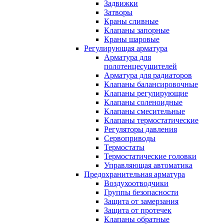
Задвижки
Затворы
Краны сливные
Клапаны запорные
Краны шаровые
Регулирующая арматура
Арматура для
полотенцесушителей
Арматура для радиаторов
Клапаны балансировочные
Клапаны регулирующие
Клапаны соленоидные
Клапаны смесительные
Клапаны термостатические
Регуляторы давления
Сервоприводы
Термостаты
Термостатические головки
Управляющая автоматика
Предохранительная арматура
Воздухоотводчики
Группы безопасности
Защита от замерзания
Защита от протечек
Клапаны обратные