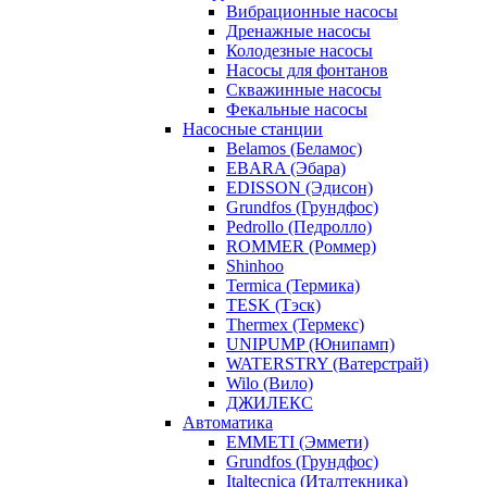
Вибрационные насосы
Дренажные насосы
Колодезные насосы
Насосы для фонтанов
Скважинные насосы
Фекальные насосы
Насосные станции
Belamos (Беламос)
EBARA (Эбара)
EDISSON (Эдисон)
Grundfos (Грундфос)
Pedrollo (Педролло)
ROMMER (Роммер)
Shinhoo
Termica (Термика)
TESK (Тэск)
Thermex (Термекс)
UNIPUMP (Юнипамп)
WATERSTRY (Ватерстрай)
Wilo (Вило)
ДЖИЛЕКС
Автоматика
EMMETI (Эммети)
Grundfos (Грундфос)
Italtecnica (Италтекника)