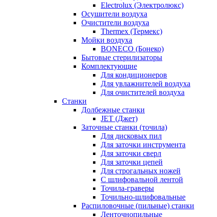
Electrolux (Электролюкс)
Осушители воздуха
Очистители воздуха
Thermex (Термекс)
Мойки воздуха
BONECO (Бонеко)
Бытовые стерилизаторы
Комплектующие
Для кондиционеров
Для увлажнителей воздуха
Для очистителей воздуха
Станки
Долбежные станки
JET (Джет)
Заточные станки (точила)
Для дисковых пил
Для заточки инструмента
Для заточки сверл
Для заточки цепей
Для строгальных ножей
С шлифовальной лентой
Точила-граверы
Точильно-шлифовальные
Распиловочные (пильные) станки
Ленточнопильные