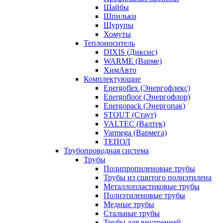
Шайбы
Шпильки
Шурупы
Хомуты
Теплоноситель
DIXIS (Диксис)
WARME (Варме)
ХимАвто
Комплектующие
Energoflex (Энергофлекс)
Energofloor (Энергофлор)
Energopack (Энергопак)
STOUT (Стаут)
VALTEC (Валтек)
Varmega (Вармега)
ТЕПОЛ
Трубопроводная система
Трубы
Полипропиленовые трубы
Трубы из сшитого полиэтилена
Металлопластиковые трубы
Полиэтиленовые трубы
Медные трубы
Стальные трубы
Трубы для внутренней