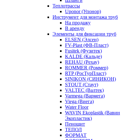
Шланги
Теплотрассы
Uponor (Упонор)
Инструмент для монтажа труб
На продажу
В аренду
Элементы для фиксации труб
ELSEN (Элсен)
FV-Plast (ФВ-Пласт)
Fusitek (Фузитек)
KALDE (Кальде)
REHAU (Рехау)
ROMMER (Роммер)
RTP (РосТурПласт)
SINIKON (СИНИКОН)
STOUT (Стаут)
VALTEC (Валтек)
Varmega (Вармега)
Viega (Виега)
Water Floor
WAVIN Ekoplastik (Вавин
Экопластик)
Пенощит
ТЕПОЛ
ФОРМАТ