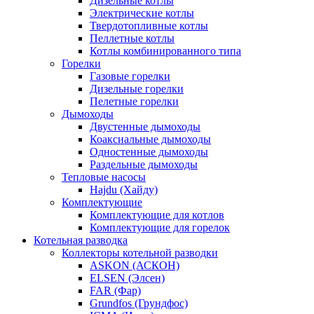
Дизельные котлы
Электрические котлы
Твердотопливные котлы
Пеллетные котлы
Котлы комбинированного типа
Горелки
Газовые горелки
Дизельные горелки
Пелетные горелки
Дымоходы
Двустенные дымоходы
Коаксиальные дымоходы
Одностенные дымоходы
Раздельные дымоходы
Тепловые насосы
Hajdu (Хайду)
Комплектующие
Комплектующие для котлов
Комплектующие для горелок
Котельная разводка
Коллекторы котельной разводки
ASKON (АСКОН)
ELSEN (Элсен)
FAR (Фар)
Grundfos (Грундфос)