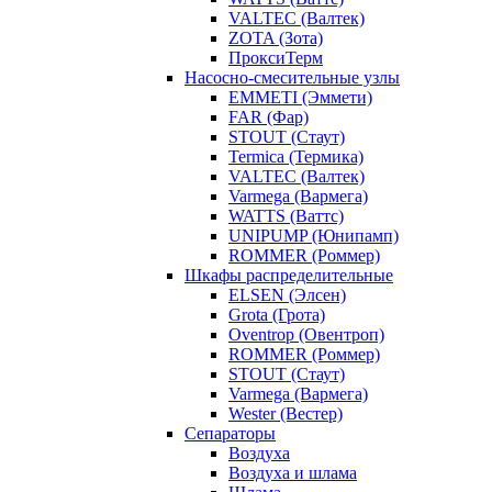
VALTEC (Валтек)
ZOTA (Зота)
ПроксиТерм
Насосно-смесительные узлы
EMMETI (Эммети)
FAR (Фар)
STOUT (Стаут)
Termica (Термика)
VALTEC (Валтек)
Varmega (Вармега)
WATTS (Ваттс)
UNIPUMP (Юнипамп)
ROMMER (Роммер)
Шкафы распределительные
ELSEN (Элсен)
Grota (Грота)
Oventrop (Овентроп)
ROMMER (Роммер)
STOUT (Стаут)
Varmega (Вармега)
Wester (Вестер)
Сепараторы
Воздуха
Воздуха и шлама