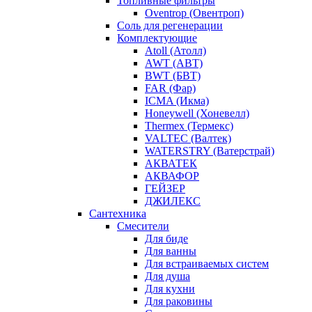
Топливные фильтры
Oventrop (Овентроп)
Соль для регенерации
Комплектующие
Atoll (Атолл)
AWT (АВТ)
BWT (БВТ)
FAR (Фар)
ICMA (Икма)
Honeywell (Хоневелл)
Thermex (Термекс)
VALTEC (Валтек)
WATERSTRY (Ватерстрай)
АКВАТЕК
АКВАФОР
ГЕЙЗЕР
ДЖИЛЕКС
Сантехника
Смесители
Для биде
Для ванны
Для встраиваемых систем
Для душа
Для кухни
Для раковины