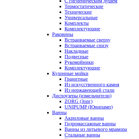
С гигиеническим душем
Термостатические
Технические
Универсальные
Комплекты
Комплектующие
Раковины
Встраиваемые сверху
Встраиваемые снизу
Накладные
Подвесные
Рукомойники
Комплектующие
Кухонные мойки
Гранитные
Из искусственного камня
Из нержавеющей стали
Диспоузеры (измельчители)
ZORG (Зорг)
UNIPUMP (Юнипамп)
Ванны
Акриловые ванны
Гидромассажные ванны
Ванны из литьевого мрамора
Стальные ванны