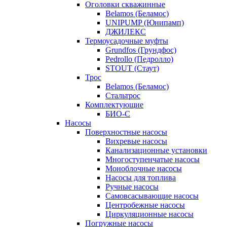
Оголовки скважинные
Belamos (Беламос)
UNIPUMP (Юнипамп)
ДЖИЛЕКС
Термоусадочные муфты
Grundfos (Грундфос)
Pedrollo (Педролло)
STOUT (Стаут)
Трос
Belamos (Беламос)
Стальтрос
Комплектующие
БИО-С
Насосы
Поверхностные насосы
Вихревые насосы
Канализационные установки
Многоступенчатые насосы
Моноблочные насосы
Насосы для топлива
Ручные насосы
Самовсасывающие насосы
Центробежные насосы
Циркуляционные насосы
Погружные насосы