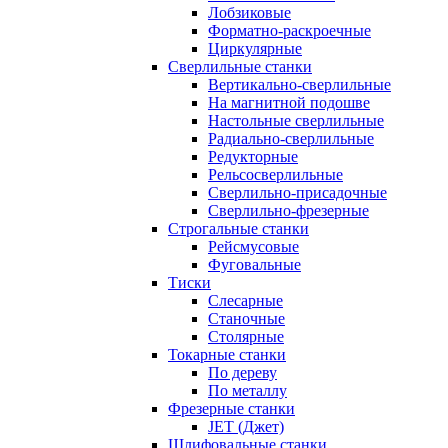
Лобзиковые
Форматно-раскроечные
Циркулярные
Сверлильные станки
Вертикально-сверлильные
На магнитной подошве
Настольные сверлильные
Радиально-сверлильные
Редукторные
Рельсосверлильные
Сверлильно-присадочные
Сверлильно-фрезерные
Строгальные станки
Рейсмусовые
Фуговальные
Тиски
Слесарные
Станочные
Столярные
Токарные станки
По дереву
По металлу
Фрезерные станки
JET (Джет)
Шлифовальные станки