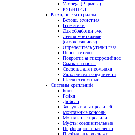
Varmega (Вармега)
РУВИНИЛ
Расходные материалы
Ветошь зачистная
Герметики
Для обработки рук
Ленты монтажные
(самоклеящиеся)
Определитель утечки газа
Пеногасители
Покрытие антикоррозийное
Смазки и пасты
Средства для промывки
Уплотнители соединений
Щетки зачистные
Системы креплений
Болты
Гайки
Дюбели
Заглушки для профилей
Монтажные консоли
Монтажные профили
Муфты соединительные
Перфорированная лента
Профильные крепежи