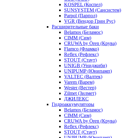
KOSPEL (Коспел)
SUNSYSTEM (Сансистем)
Parpol (Парпол)
VGR (Вендор Грин Рус)
Расширительные баки
Belamos (Беламос)
CIMM (Сим)
CRUWA by Ören (Крува)
Flamco (Фламко)
Reflex (Рефлекс)
STOUT (Стаут)
UNIGB (Униджиби)
UNIPUMP (Юнипамп)
VALTEC (Валтек)
Varem (Варем)
Wester (Вестер)
Zilmet (Зилмет)
ДЖИЛЕКС
Гидроаккумуляторы
Belamos (Беламос)
CIMM (Сим)
CRUWA by Ören (Крува)
Reflex (Рефлекс)
STOUT (Стаут)
UNIPUMP (Юнипамп)