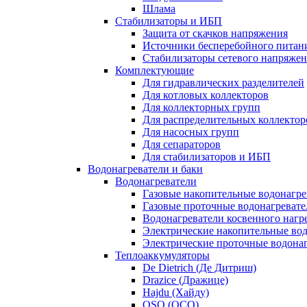
Шлама
Стабилизаторы и ИБП
Защита от скачков напряжения
Источники бесперебойного питан
Стабилизаторы сетевого напряже
Комплектующие
Для гидравлических разделителей
Для котловых коллекторов
Для коллекторных групп
Для распределительных коллектор
Для насосных групп
Для сепараторов
Для стабилизаторов и ИБП
Водонагреватели и баки
Водонагреватели
Газовые накопительные водонагре
Газовые проточные водонагревате
Водонагреватели косвенного нагр
Электрические накопительные во
Электрические проточные водона
Теплоаккумуляторы
De Dietrich (Де Дитриш)
Drazice (Дражице)
Hajdu (Хайду)
OSO (ОСО)