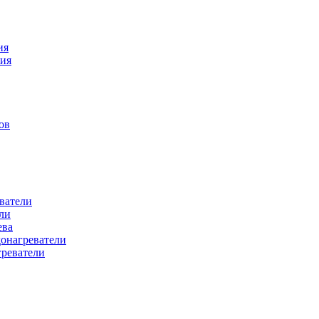
ия
ния
ов
ватели
ли
ева
донагреватели
греватели