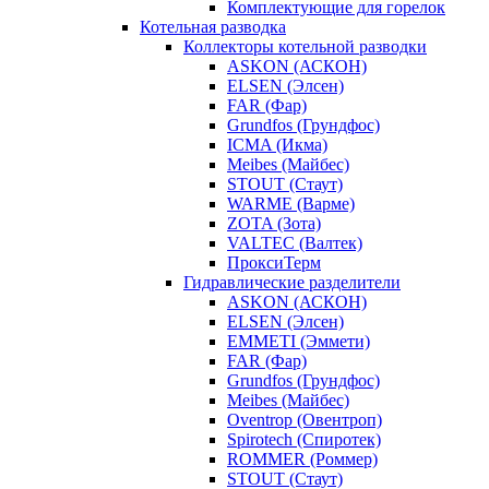
Комплектующие для горелок
Котельная разводка
Коллекторы котельной разводки
ASKON (АСКОН)
ELSEN (Элсен)
FAR (Фар)
Grundfos (Грундфос)
ICMA (Икма)
Meibes (Майбес)
STOUT (Стаут)
WARME (Варме)
ZOTA (Зота)
VALTEC (Валтек)
ПроксиТерм
Гидравлические разделители
ASKON (АСКОН)
ELSEN (Элсен)
EMMETI (Эммети)
FAR (Фар)
Grundfos (Грундфос)
Meibes (Майбес)
Oventrop (Овентроп)
Spirotech (Спиротек)
ROMMER (Роммер)
STOUT (Стаут)