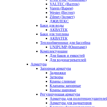
VALTEC (Валтек)
Varem (Варем)
Wester (Вестер)
Zilmet (Зилмет)
ДЖИЛЕКС
Баки для воды
АКВАТЕК
Баки для топлива
АКВАТЕК
Теплообменники для бассейна
UNIPUMP (Юнипамп)
Комплектующие
Для баков и емкостей
Для водонагревателей
Арматура
Запорная арматура
Задвижки
Затворы
Краны сливные
Клапаны запорные
Краны шаровые
Регулирующая арматура
Арматура для полотенцесушителе
Арматура для радиаторов