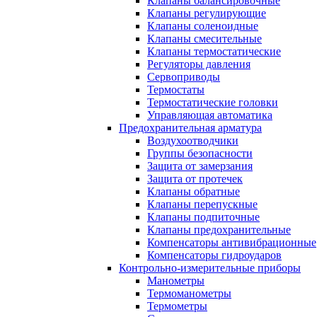
Клапаны балансировочные
Клапаны регулирующие
Клапаны соленоидные
Клапаны смесительные
Клапаны термостатические
Регуляторы давления
Сервоприводы
Термостаты
Термостатические головки
Управляющая автоматика
Предохранительная арматура
Воздухоотводчики
Группы безопасности
Защита от замерзания
Защита от протечек
Клапаны обратные
Клапаны перепускные
Клапаны подпиточные
Клапаны предохранительные
Компенсаторы антивибрационные
Компенсаторы гидроударов
Контрольно-измерительные приборы
Манометры
Термоманометры
Термометры