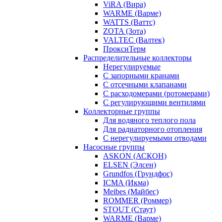
ViRA (Вира)
WARME (Варме)
WATTS (Ваттс)
ZOTA (Зота)
VALTEC (Валтек)
ПроксиТерм
Распределительные коллекторы
Нерегулируемые
С запорными кранами
С отсечными клапанами
С расходомерами (ротомерами)
С регулирующими вентилями
Коллекторные группы
Для водяного теплого пола
Для радиаторного отопления
С нерегулируемыми отводами
Насосные группы
ASKON (АСКОН)
ELSEN (Элсен)
Grundfos (Грундфос)
ICMA (Икма)
Meibes (Майбес)
ROMMER (Роммер)
STOUT (Стаут)
WARME (Варме)