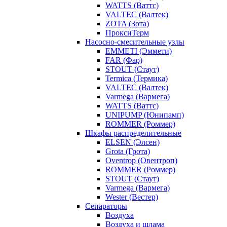
WATTS (Ваттс)
VALTEC (Валтек)
ZOTA (Зота)
ПроксиТерм
Насосно-смесительные узлы
EMMETI (Эммети)
FAR (Фар)
STOUT (Стаут)
Termica (Термика)
VALTEC (Валтек)
Varmega (Вармега)
WATTS (Ваттс)
UNIPUMP (Юнипамп)
ROMMER (Роммер)
Шкафы распределительные
ELSEN (Элсен)
Grota (Грота)
Oventrop (Овентроп)
ROMMER (Роммер)
STOUT (Стаут)
Varmega (Вармега)
Wester (Вестер)
Сепараторы
Воздуха
Воздуха и шлама