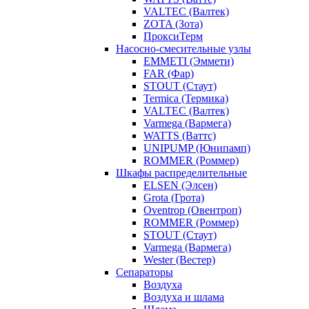
VALTEC (Валтек)
ZOTA (Зота)
ПроксиТерм
Насосно-смесительные узлы
EMMETI (Эммети)
FAR (Фар)
STOUT (Стаут)
Termica (Термика)
VALTEC (Валтек)
Varmega (Вармега)
WATTS (Ваттс)
UNIPUMP (Юнипамп)
ROMMER (Роммер)
Шкафы распределительные
ELSEN (Элсен)
Grota (Грота)
Oventrop (Овентроп)
ROMMER (Роммер)
STOUT (Стаут)
Varmega (Вармега)
Wester (Вестер)
Сепараторы
Воздуха
Воздуха и шлама