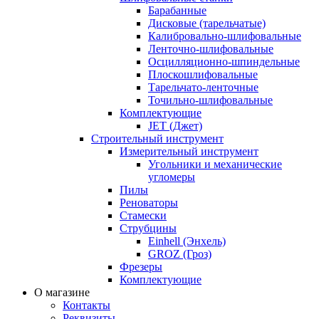
Барабанные
Дисковые (тарельчатые)
Калибровально-шлифовальные
Ленточно-шлифовальные
Осцилляционно-шпиндельные
Плоскошлифовальные
Тарельчато-ленточные
Точильно-шлифовальные
Комплектующие
JET (Джет)
Строительный инструмент
Измерительный инструмент
Угольники и механические
угломеры
Пилы
Реноваторы
Стамески
Струбцины
Einhell (Энхель)
GROZ (Гроз)
Фрезеры
Комплектующие
О магазине
Контакты
Реквизиты