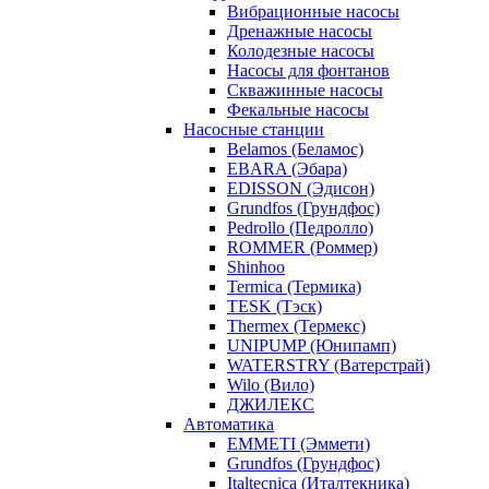
Вибрационные насосы
Дренажные насосы
Колодезные насосы
Насосы для фонтанов
Скважинные насосы
Фекальные насосы
Насосные станции
Belamos (Беламос)
EBARA (Эбара)
EDISSON (Эдисон)
Grundfos (Грундфос)
Pedrollo (Педролло)
ROMMER (Роммер)
Shinhoo
Termica (Термика)
TESK (Тэск)
Thermex (Термекс)
UNIPUMP (Юнипамп)
WATERSTRY (Ватерстрай)
Wilo (Вило)
ДЖИЛЕКС
Автоматика
EMMETI (Эммети)
Grundfos (Грундфос)
Italtecnica (Италтекника)