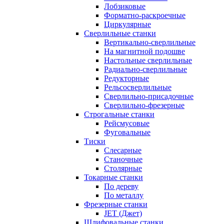
Лобзиковые
Форматно-раскроечные
Циркулярные
Сверлильные станки
Вертикально-сверлильные
На магнитной подошве
Настольные сверлильные
Радиально-сверлильные
Редукторные
Рельсосверлильные
Сверлильно-присадочные
Сверлильно-фрезерные
Строгальные станки
Рейсмусовые
Фуговальные
Тиски
Слесарные
Станочные
Столярные
Токарные станки
По дереву
По металлу
Фрезерные станки
JET (Джет)
Шлифовальные станки