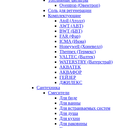
Топливные фильтры
Oventrop (Овентроп)
Соль для регенерации
Комплектующие
Atoll (Атолл)
AWT (АВТ)
BWT (БВТ)
FAR (Фар)
ICMA (Икма)
Honeywell (Хоневелл)
Thermex (Термекс)
VALTEC (Валтек)
WATERSTRY (Ватерстрай)
АКВАТЕК
АКВАФОР
ГЕЙЗЕР
ДЖИЛЕКС
Сантехника
Смесители
Для биде
Для ванны
Для встраиваемых систем
Для душа
Для кухни
Для раковины