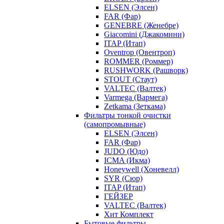
ELSEN (Элсен)
FAR (Фар)
GENEBRE (Женебре)
Giacomini (Джакомини)
ITAP (Итап)
Oventrop (Овентроп)
ROMMER (Роммер)
RUSHWORK (Рашворк)
STOUT (Стаут)
VALTEC (Валтек)
Varmega (Вармега)
Zetkama (Зеткама)
Фильтры тонкой очистки
(самопромывные)
ELSEN (Элсен)
FAR (Фар)
JUDO (Юдо)
ICMA (Икма)
Honeywell (Хоневелл)
SYR (Сюр)
ITAP (Итап)
ГЕЙЗЕР
VALTEC (Валтек)
Хит Комплект
Бытовые фильтры