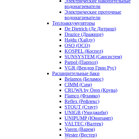
Электрические накопительные
водонагреватели
Электрические проточные
водонагреватели
Теплоаккумуляторы
De Dietrich (Де Дитриш)
Drazice (Дражице)
Hajdu (Хайду)
OSO (ОСО)
KOSPEL (Коспел)
SUNSYSTEM (Сансистем)
Parpol (Парпол)
VGR (Вендор Грин Рус)
Расширительные баки
Belamos (Беламос)
CIMM (Сим)
CRUWA by Ören (Крува)
Flamco (Фламко)
Reflex (Рефлекс)
STOUT (Стаут)
UNIGB (Униджиби)
UNIPUMP (Юнипамп)
VALTEC (Валтек)
Varem (Варем)
Wester (Вестер)