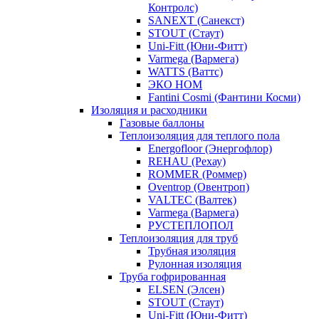
Контролс)
SANEXT (Санекст)
STOUT (Стаут)
Uni-Fitt (Юни-Фитт)
Varmega (Вармега)
WATTS (Ваттс)
ЭКО НОМ
Fantini Cosmi (Фантини Косми)
Изоляция и расходники
Газовые баллоны
Теплоизоляция для теплого пола
Energofloor (Энергофлор)
REHAU (Рехау)
ROMMER (Роммер)
Oventrop (Овентроп)
VALTEC (Валтек)
Varmega (Вармега)
РУСТЕПЛОПОЛ
Теплоизоляция для труб
Трубная изоляция
Рулонная изоляция
Труба гофрированная
ELSEN (Элсен)
STOUT (Стаут)
Uni-Fitt (Юни-Фитт)