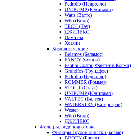
Pedrollo (Педролло)
UNIPUMP (Юнипамп)
Watts (Ваттс)
Wilo (Вило)
TECH (Тэч)
ДЖИЛЕКС
Пампэла
Хозяин
Комплектующие
Belamos (Беламос)
FANCY (Фэнси)
Fantini Cosmi (Фантини Косми)
Grundfos (Грундфос)
Pedrollo (Педролло)
ROMMER (Роммер)
STOUT (Стаут)
UNIPUMP (Юнипамп)
VALTEC (Валтек)
WATERSTRY (Ватерстрай)
Wester
Wilo (Вило)
ДЖИЛЕКС
Фильтры, водоподготовка
Фильтры грубой очистки (косые)
BROEN (Броен)