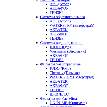
Atoll (Атолл)
АКВАФОР
ГЕЙЗЕР
Системы обратного осмоса
Atoll (Атолл)
WATERSTRY (Ватерстрай)
АКВАТЕК
АКВАФОР
ГЕЙЗЕР
Системы водоподготовки
JUDO (Юдо)
Viessmann (Виссманн)
АКВАФОР
ГЕЙЗЕР
Фильтры магистральные
JUDO (Юдо)
Thermex (Термекс)
WATERSTRY (Ватерстрай)
АКВАТЕК
АКВАФОР
ГЕЙЗЕР
ДЖИЛЕКС
Фильтры для бассейна
UNIPUMP (Юнипамп)