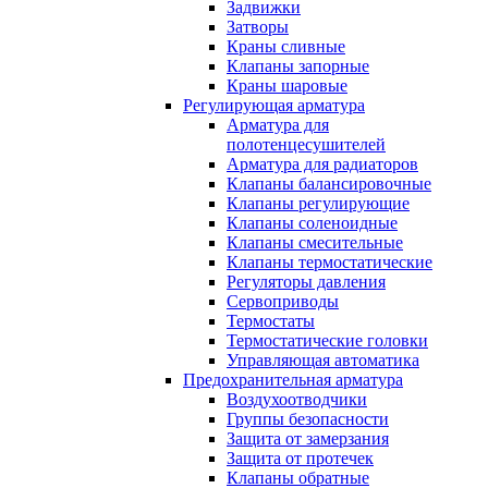
Задвижки
Затворы
Краны сливные
Клапаны запорные
Краны шаровые
Регулирующая арматура
Арматура для
полотенцесушителей
Арматура для радиаторов
Клапаны балансировочные
Клапаны регулирующие
Клапаны соленоидные
Клапаны смесительные
Клапаны термостатические
Регуляторы давления
Сервоприводы
Термостаты
Термостатические головки
Управляющая автоматика
Предохранительная арматура
Воздухоотводчики
Группы безопасности
Защита от замерзания
Защита от протечек
Клапаны обратные