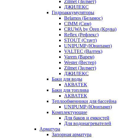
Zilmet (Зилмет)
ДЖИЛЕКС
Гидроаккумуляторы
Belamos (Беламос)
CIMM (Сим)
CRUWA by Ören (Крува)
Reflex (Рефлекс)
STOUT (Стаут)
UNIPUMP (Юнипамп)
VALTEC (Валтек)
Varem (Варем)
Wester (Вестер)
Zilmet (Зилмет)
ДЖИЛЕКС
Баки для воды
АКВАТЕК
Баки для топлива
АКВАТЕК
Теплообменники для бассейна
UNIPUMP (Юнипамп)
Комплектующие
Для баков и емкостей
Для водонагревателей
Арматура
Запорная арматура