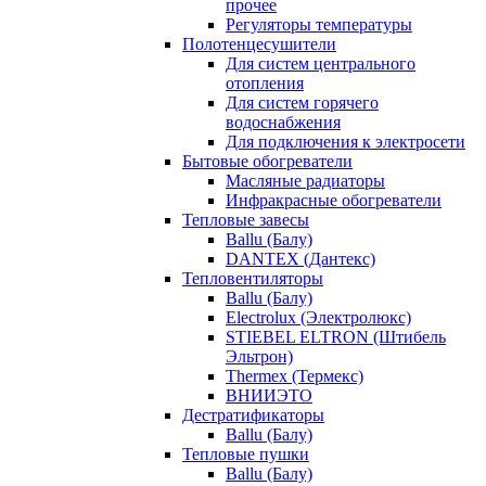
прочее
Регуляторы температуры
Полотенцесушители
Для систем центрального
отопления
Для систем горячего
водоснабжения
Для подключения к электросети
Бытовые обогреватели
Масляные радиаторы
Инфракрасные обогреватели
Тепловые завесы
Ballu (Балу)
DANTEX (Дантекс)
Тепловентиляторы
Ballu (Балу)
Electrolux (Электролюкс)
STIEBEL ELTRON (Штибель
Эльтрон)
Thermex (Термекс)
ВНИИЭТО
Дестратификаторы
Ballu (Балу)
Тепловые пушки
Ballu (Балу)