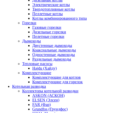
Дизельные котлы
Электрические котлы
Твердотопливные котлы
Пеллетные котлы
Котлы комбинированного типа
Горелки
Газовые горелки
Дизельные горелки
Пелетные горелки
Дымоходы
Двустенные дымоходы
Коаксиальные дымоходы
Одностенные дымоходы
Раздельные дымоходы
Тепловые насосы
Hajdu (Хайду)
Комплектующие
Комплектующие для котлов
Комплектующие для горелок
Котельная разводка
Коллекторы котельной разводки
ASKON (АСКОН)
ELSEN (Элсен)
FAR (Фар)
Grundfos (Грундфос)