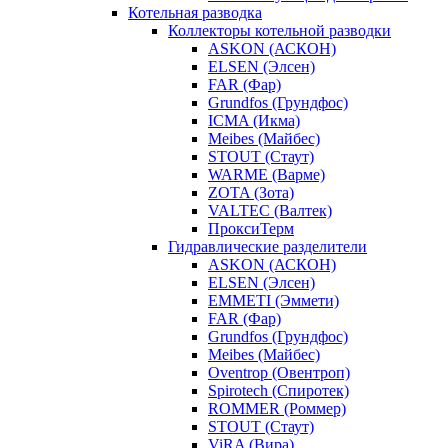
Котельная разводка
Коллекторы котельной разводки
ASKON (АСКОН)
ELSEN (Элсен)
FAR (Фар)
Grundfos (Грундфос)
ICMA (Икма)
Meibes (Майбес)
STOUT (Стаут)
WARME (Варме)
ZOTA (Зота)
VALTEC (Валтек)
ПроксиТерм
Гидравлические разделители
ASKON (АСКОН)
ELSEN (Элсен)
EMMETI (Эммети)
FAR (Фар)
Grundfos (Грундфос)
Meibes (Майбес)
Oventrop (Овентроп)
Spirotech (Спиротек)
ROMMER (Роммер)
STOUT (Стаут)
ViRA (Вира)