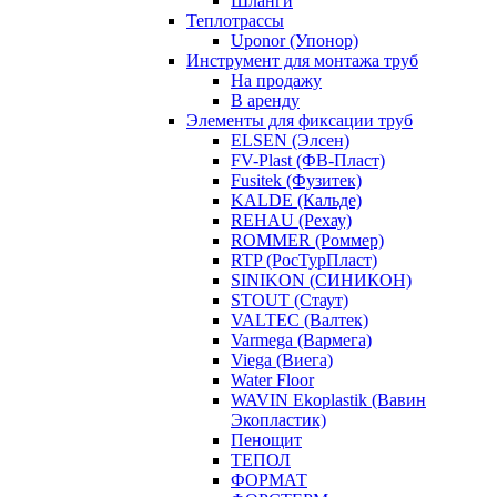
Шланги
Теплотрассы
Uponor (Упонор)
Инструмент для монтажа труб
На продажу
В аренду
Элементы для фиксации труб
ELSEN (Элсен)
FV-Plast (ФВ-Пласт)
Fusitek (Фузитек)
KALDE (Кальде)
REHAU (Рехау)
ROMMER (Роммер)
RTP (РосТурПласт)
SINIKON (СИНИКОН)
STOUT (Стаут)
VALTEC (Валтек)
Varmega (Вармега)
Viega (Виега)
Water Floor
WAVIN Ekoplastik (Вавин
Экопластик)
Пенощит
ТЕПОЛ
ФОРМАТ