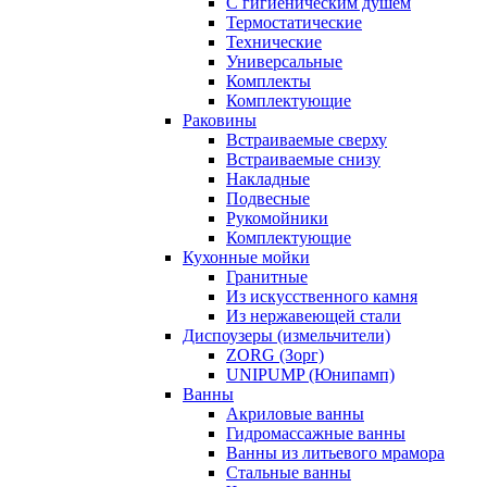
С гигиеническим душем
Термостатические
Технические
Универсальные
Комплекты
Комплектующие
Раковины
Встраиваемые сверху
Встраиваемые снизу
Накладные
Подвесные
Рукомойники
Комплектующие
Кухонные мойки
Гранитные
Из искусственного камня
Из нержавеющей стали
Диспоузеры (измельчители)
ZORG (Зорг)
UNIPUMP (Юнипамп)
Ванны
Акриловые ванны
Гидромассажные ванны
Ванны из литьевого мрамора
Стальные ванны