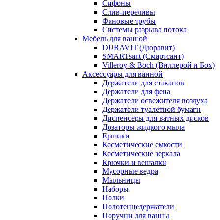
Сифоны
Слив-переливы
Фановые трубы
Системы разрыва потока
Мебель для ванной
DURAVIT (Дюравит)
SMARTsant (Смартсант)
Villeroy & Boch (Виллерой и Бох)
Аксессуары для ванной
Держатели для стаканов
Держатели для фена
Держатели освежителя воздуха
Держатели туалетной бумаги
Диспенсеры для ватных дисков
Дозаторы жидкого мыла
Ершики
Косметические емкости
Косметические зеркала
Крючки и вешалки
Мусорные ведра
Мыльницы
Наборы
Полки
Полотенцедержатели
Поручни для ванны