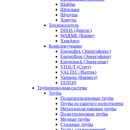
Шайбы
Шпильки
Шурупы
Хомуты
Теплоноситель
DIXIS (Диксис)
WARME (Варме)
ХимАвто
Комплектующие
Energoflex (Энергофлекс)
Energofloor (Энергофлор)
Energopack (Энергопак)
STOUT (Стаут)
VALTEC (Валтек)
Varmega (Вармега)
ТЕПОЛ
Трубопроводная система
Трубы
Полипропиленовые трубы
Трубы из сшитого полиэтилена
Металлопластиковые трубы
Полиэтиленовые трубы
Медные трубы
Стальные трубы
Трубы для внутренней