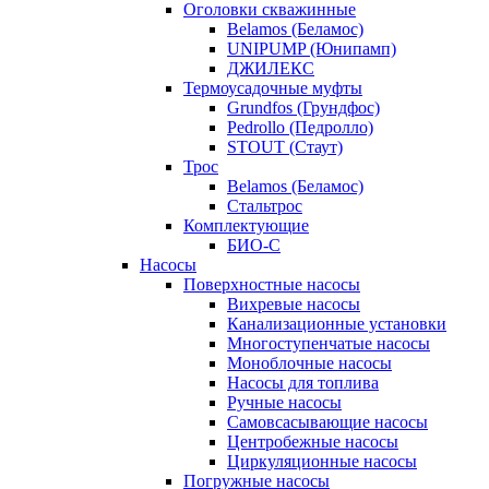
Оголовки скважинные
Belamos (Беламос)
UNIPUMP (Юнипамп)
ДЖИЛЕКС
Термоусадочные муфты
Grundfos (Грундфос)
Pedrollo (Педролло)
STOUT (Стаут)
Трос
Belamos (Беламос)
Стальтрос
Комплектующие
БИО-С
Насосы
Поверхностные насосы
Вихревые насосы
Канализационные установки
Многоступенчатые насосы
Моноблочные насосы
Насосы для топлива
Ручные насосы
Самовсасывающие насосы
Центробежные насосы
Циркуляционные насосы
Погружные насосы