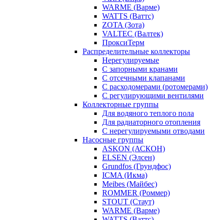
WARME (Варме)
WATTS (Ваттс)
ZOTA (Зота)
VALTEC (Валтек)
ПроксиТерм
Распределительные коллекторы
Нерегулируемые
С запорными кранами
С отсечными клапанами
С расходомерами (ротомерами)
С регулирующими вентилями
Коллекторные группы
Для водяного теплого пола
Для радиаторного отопления
С нерегулируемыми отводами
Насосные группы
ASKON (АСКОН)
ELSEN (Элсен)
Grundfos (Грундфос)
ICMA (Икма)
Meibes (Майбес)
ROMMER (Роммер)
STOUT (Стаут)
WARME (Варме)
WATTS (Ваттс)