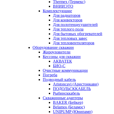
Thermex (Термекс)
ВНИИЭТО
Комплектующие
Для радиаторов
Для конвекторов
Для полотенцесушителей
Для теплого пола
Для бытовых обогревателей
Для тепловых завес
Для тепловентиляторов
Оборудование скважин
Жироуловители
Кессоны для скважин
АКВАТЕК
БИО-С
Очистные коммуникации
Погреба
Подводный кабель
Aristoncavi (Аристонкави)
ПОДОЛЬСККАБЕЛЬ
Рыбинсккабель
Скважинные адаптеры
BAKER (Бейкер)
Belamos (Беламос)
UNIPUMP (Юнипамп)