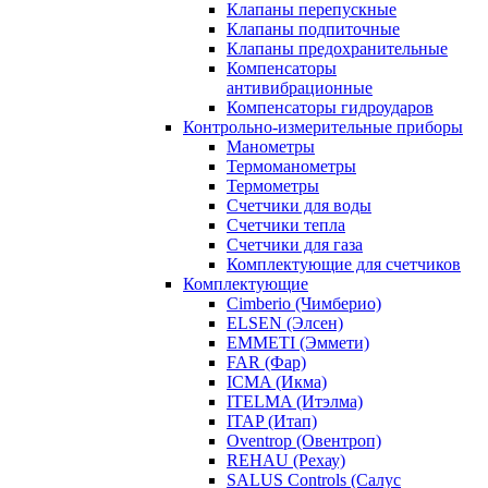
Клапаны перепускные
Клапаны подпиточные
Клапаны предохранительные
Компенсаторы
антивибрационные
Компенсаторы гидроударов
Контрольно-измерительные приборы
Манометры
Термоманометры
Термометры
Счетчики для воды
Счетчики тепла
Счетчики для газа
Комплектующие для счетчиков
Комплектующие
Cimberio (Чимберио)
ELSEN (Элсен)
EMMETI (Эммети)
FAR (Фар)
ICMA (Икма)
ITELMA (Итэлма)
ITAP (Итап)
Oventrop (Овентроп)
REHAU (Рехау)
SALUS Controls (Салус