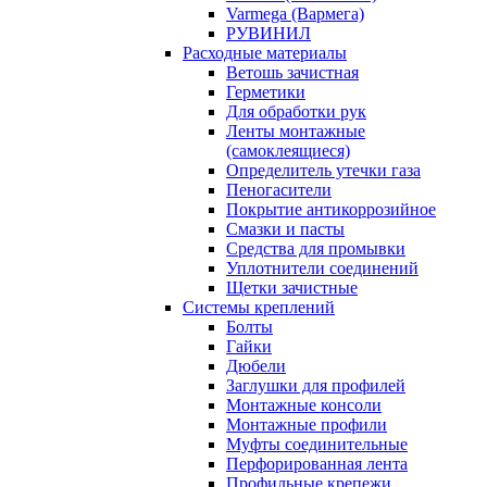
Varmega (Вармега)
РУВИНИЛ
Расходные материалы
Ветошь зачистная
Герметики
Для обработки рук
Ленты монтажные
(самоклеящиеся)
Определитель утечки газа
Пеногасители
Покрытие антикоррозийное
Смазки и пасты
Средства для промывки
Уплотнители соединений
Щетки зачистные
Системы креплений
Болты
Гайки
Дюбели
Заглушки для профилей
Монтажные консоли
Монтажные профили
Муфты соединительные
Перфорированная лента
Профильные крепежи