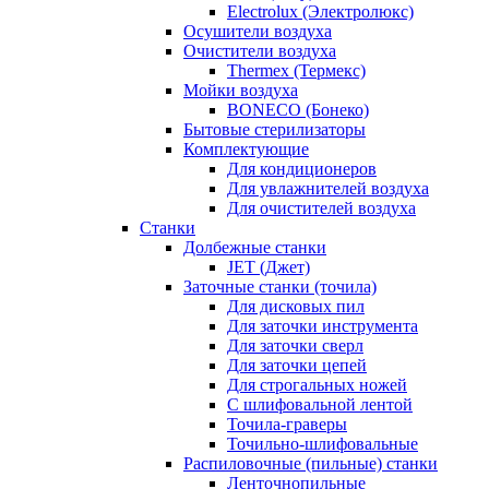
Electrolux (Электролюкс)
Осушители воздуха
Очистители воздуха
Thermex (Термекс)
Мойки воздуха
BONECO (Бонеко)
Бытовые стерилизаторы
Комплектующие
Для кондиционеров
Для увлажнителей воздуха
Для очистителей воздуха
Станки
Долбежные станки
JET (Джет)
Заточные станки (точила)
Для дисковых пил
Для заточки инструмента
Для заточки сверл
Для заточки цепей
Для строгальных ножей
С шлифовальной лентой
Точила-граверы
Точильно-шлифовальные
Распиловочные (пильные) станки
Ленточнопильные