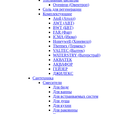
Топливные фильтры
Oventrop (Овентроп)
Соль для регенерации
Комплектующие
Atoll (Атолл)
AWT (АВТ)
BWT (БВТ)
FAR (Фар)
ICMA (Икма)
Honeywell (Хоневелл)
Thermex (Термекс)
VALTEC (Валтек)
WATERSTRY (Ватерстрай)
АКВАТЕК
АКВАФОР
ГЕЙЗЕР
ДЖИЛЕКС
Сантехника
Смесители
Для биде
Для ванны
Для встраиваемых систем
Для душа
Для кухни
Для раковины