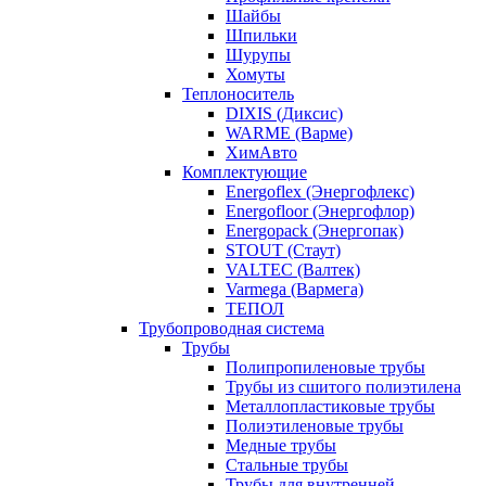
Шайбы
Шпильки
Шурупы
Хомуты
Теплоноситель
DIXIS (Диксис)
WARME (Варме)
ХимАвто
Комплектующие
Energoflex (Энергофлекс)
Energofloor (Энергофлор)
Energopack (Энергопак)
STOUT (Стаут)
VALTEC (Валтек)
Varmega (Вармега)
ТЕПОЛ
Трубопроводная система
Трубы
Полипропиленовые трубы
Трубы из сшитого полиэтилена
Металлопластиковые трубы
Полиэтиленовые трубы
Медные трубы
Стальные трубы
Трубы для внутренней