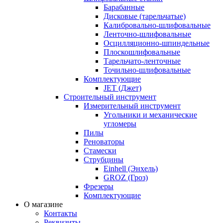
Барабанные
Дисковые (тарельчатые)
Калибровально-шлифовальные
Ленточно-шлифовальные
Осцилляционно-шпиндельные
Плоскошлифовальные
Тарельчато-ленточные
Точильно-шлифовальные
Комплектующие
JET (Джет)
Строительный инструмент
Измерительный инструмент
Угольники и механические
угломеры
Пилы
Реноваторы
Стамески
Струбцины
Einhell (Энхель)
GROZ (Гроз)
Фрезеры
Комплектующие
О магазине
Контакты
Реквизиты