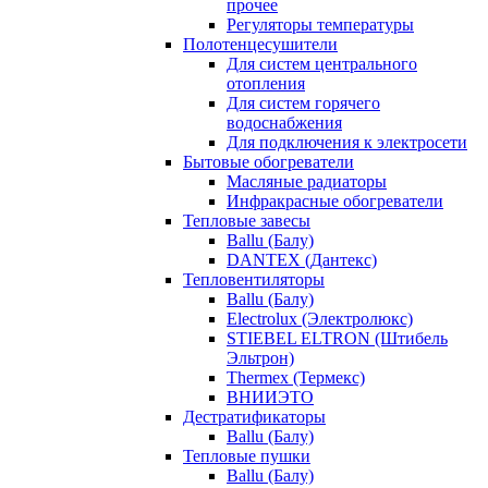
прочее
Регуляторы температуры
Полотенцесушители
Для систем центрального
отопления
Для систем горячего
водоснабжения
Для подключения к электросети
Бытовые обогреватели
Масляные радиаторы
Инфракрасные обогреватели
Тепловые завесы
Ballu (Балу)
DANTEX (Дантекс)
Тепловентиляторы
Ballu (Балу)
Electrolux (Электролюкс)
STIEBEL ELTRON (Штибель
Эльтрон)
Thermex (Термекс)
ВНИИЭТО
Дестратификаторы
Ballu (Балу)
Тепловые пушки
Ballu (Балу)