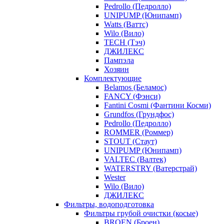
Pedrollo (Педролло)
UNIPUMP (Юнипамп)
Watts (Ваттс)
Wilo (Вило)
TECH (Тэч)
ДЖИЛЕКС
Пампэла
Хозяин
Комплектующие
Belamos (Беламос)
FANCY (Фэнси)
Fantini Cosmi (Фантини Косми)
Grundfos (Грундфос)
Pedrollo (Педролло)
ROMMER (Роммер)
STOUT (Стаут)
UNIPUMP (Юнипамп)
VALTEC (Валтек)
WATERSTRY (Ватерстрай)
Wester
Wilo (Вило)
ДЖИЛЕКС
Фильтры, водоподготовка
Фильтры грубой очистки (косые)
BROEN (Броен)