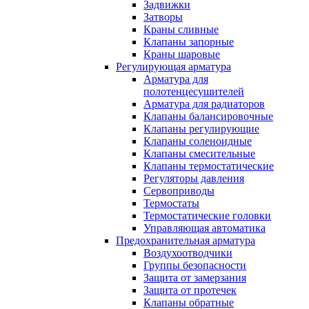
Задвижки
Затворы
Краны сливные
Клапаны запорные
Краны шаровые
Регулирующая арматура
Арматура для
полотенцесушителей
Арматура для радиаторов
Клапаны балансировочные
Клапаны регулирующие
Клапаны соленоидные
Клапаны смесительные
Клапаны термостатические
Регуляторы давления
Сервоприводы
Термостаты
Термостатические головки
Управляющая автоматика
Предохранительная арматура
Воздухоотводчики
Группы безопасности
Защита от замерзания
Защита от протечек
Клапаны обратные