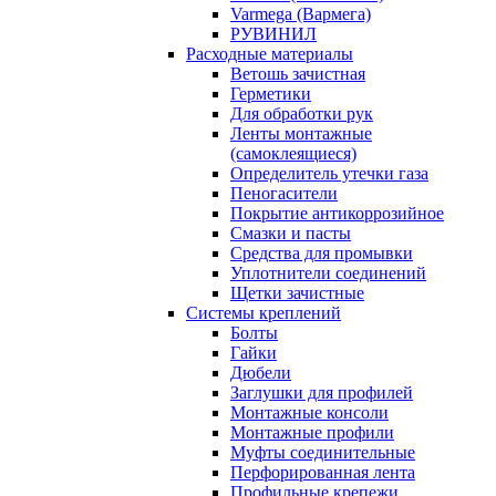
Varmega (Вармега)
РУВИНИЛ
Расходные материалы
Ветошь зачистная
Герметики
Для обработки рук
Ленты монтажные
(самоклеящиеся)
Определитель утечки газа
Пеногасители
Покрытие антикоррозийное
Смазки и пасты
Средства для промывки
Уплотнители соединений
Щетки зачистные
Системы креплений
Болты
Гайки
Дюбели
Заглушки для профилей
Монтажные консоли
Монтажные профили
Муфты соединительные
Перфорированная лента
Профильные крепежи