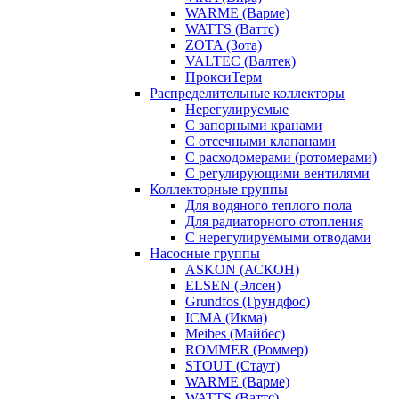
WARME (Варме)
WATTS (Ваттс)
ZOTA (Зота)
VALTEC (Валтек)
ПроксиТерм
Распределительные коллекторы
Нерегулируемые
С запорными кранами
С отсечными клапанами
С расходомерами (ротомерами)
С регулирующими вентилями
Коллекторные группы
Для водяного теплого пола
Для радиаторного отопления
С нерегулируемыми отводами
Насосные группы
ASKON (АСКОН)
ELSEN (Элсен)
Grundfos (Грундфос)
ICMA (Икма)
Meibes (Майбес)
ROMMER (Роммер)
STOUT (Стаут)
WARME (Варме)
WATTS (Ваттс)