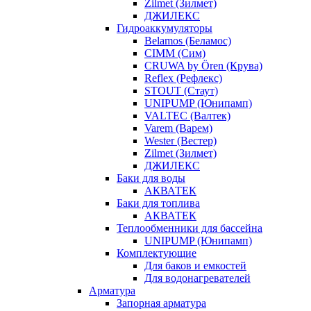
Zilmet (Зилмет)
ДЖИЛЕКС
Гидроаккумуляторы
Belamos (Беламос)
CIMM (Сим)
CRUWA by Ören (Крува)
Reflex (Рефлекс)
STOUT (Стаут)
UNIPUMP (Юнипамп)
VALTEC (Валтек)
Varem (Варем)
Wester (Вестер)
Zilmet (Зилмет)
ДЖИЛЕКС
Баки для воды
АКВАТЕК
Баки для топлива
АКВАТЕК
Теплообменники для бассейна
UNIPUMP (Юнипамп)
Комплектующие
Для баков и емкостей
Для водонагревателей
Арматура
Запорная арматура