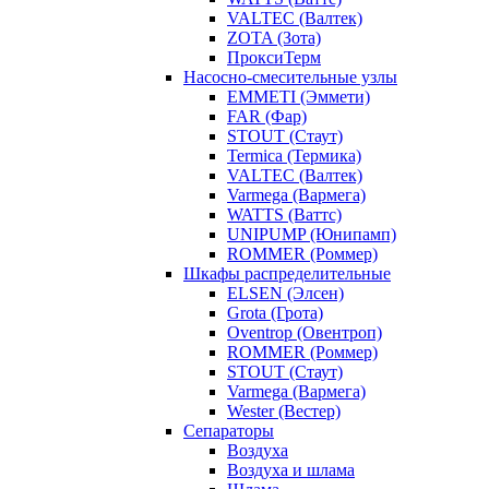
VALTEC (Валтек)
ZOTA (Зота)
ПроксиТерм
Насосно-смесительные узлы
EMMETI (Эммети)
FAR (Фар)
STOUT (Стаут)
Termica (Термика)
VALTEC (Валтек)
Varmega (Вармега)
WATTS (Ваттс)
UNIPUMP (Юнипамп)
ROMMER (Роммер)
Шкафы распределительные
ELSEN (Элсен)
Grota (Грота)
Oventrop (Овентроп)
ROMMER (Роммер)
STOUT (Стаут)
Varmega (Вармега)
Wester (Вестер)
Сепараторы
Воздуха
Воздуха и шлама