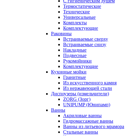
С гигиеническим душем
Термостатические
Технические
Универсальные
Комплекты
Комплектующие
Раковины
Встраиваемые сверху
Встраиваемые снизу
Накладные
Подвесные
Рукомойники
Комплектующие
Кухонные мойки
Гранитные
Из искусственного камня
Из нержавеющей стали
Диспоузеры (измельчители)
ZORG (Зорг)
UNIPUMP (Юнипамп)
Ванны
Акриловые ванны
Гидромассажные ванны
Ванны из литьевого мрамора
Стальные ванны