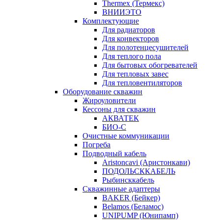
Thermex (Термекс)
ВНИИЭТО
Комплектующие
Для радиаторов
Для конвекторов
Для полотенцесушителей
Для теплого пола
Для бытовых обогревателей
Для тепловых завес
Для тепловентиляторов
Оборудование скважин
Жироуловители
Кессоны для скважин
АКВАТЕК
БИО-С
Очистные коммуникации
Погреба
Подводный кабель
Aristoncavi (Аристонкави)
ПОДОЛЬСККАБЕЛЬ
Рыбинсккабель
Скважинные адаптеры
BAKER (Бейкер)
Belamos (Беламос)
UNIPUMP (Юнипамп)