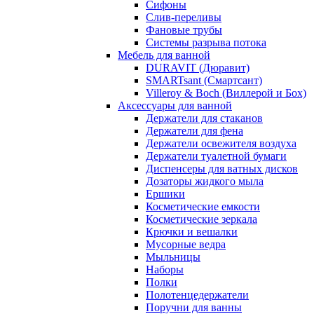
Сифоны
Слив-переливы
Фановые трубы
Системы разрыва потока
Мебель для ванной
DURAVIT (Дюравит)
SMARTsant (Смартсант)
Villeroy & Boch (Виллерой и Бох)
Аксессуары для ванной
Держатели для стаканов
Держатели для фена
Держатели освежителя воздуха
Держатели туалетной бумаги
Диспенсеры для ватных дисков
Дозаторы жидкого мыла
Ершики
Косметические емкости
Косметические зеркала
Крючки и вешалки
Мусорные ведра
Мыльницы
Наборы
Полки
Полотенцедержатели
Поручни для ванны