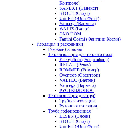
Контролс)
SANEXT (Санекст)
STOUT (Стаут)
Uni-Fitt (Юни-Фитт)
Varmega (Вармега)
WATTS (Ваттс)
ЭКО НОМ
Fantini Cosmi (Фантини Косми)
Изоляция и расходники
Газовые баллоны
Теплоизоляция для теплого пола
Energofloor (Энергофлор)
REHAU (Рехау)
ROMMER (Роммер)
Oventrop (Овентроп)
VALTEC (Валтек)
Varmega (Вармега)
РУСТЕПЛОПОЛ
Теплоизоляция для труб
Трубная изоляция
Рулонная изоляция
Труба гофрированная
ELSEN (Элсен)
STOUT (Стаут)
Uni-Fitt (Юни-Фитт)