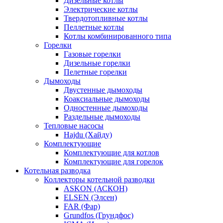
Дизельные котлы
Электрические котлы
Твердотопливные котлы
Пеллетные котлы
Котлы комбинированного типа
Горелки
Газовые горелки
Дизельные горелки
Пелетные горелки
Дымоходы
Двустенные дымоходы
Коаксиальные дымоходы
Одностенные дымоходы
Раздельные дымоходы
Тепловые насосы
Hajdu (Хайду)
Комплектующие
Комплектующие для котлов
Комплектующие для горелок
Котельная разводка
Коллекторы котельной разводки
ASKON (АСКОН)
ELSEN (Элсен)
FAR (Фар)
Grundfos (Грундфос)