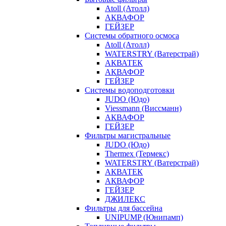
Atoll (Атолл)
АКВАФОР
ГЕЙЗЕР
Системы обратного осмоса
Atoll (Атолл)
WATERSTRY (Ватерстрай)
АКВАТЕК
АКВАФОР
ГЕЙЗЕР
Системы водоподготовки
JUDO (Юдо)
Viessmann (Виссманн)
АКВАФОР
ГЕЙЗЕР
Фильтры магистральные
JUDO (Юдо)
Thermex (Термекс)
WATERSTRY (Ватерстрай)
АКВАТЕК
АКВАФОР
ГЕЙЗЕР
ДЖИЛЕКС
Фильтры для бассейна
UNIPUMP (Юнипамп)