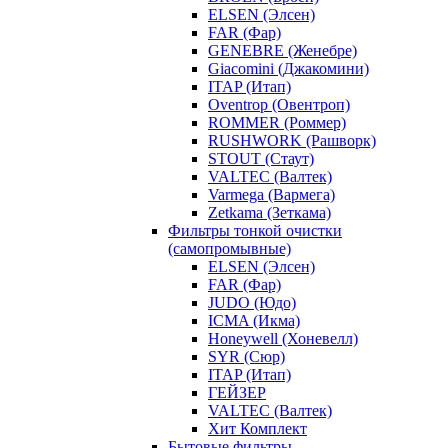
ELSEN (Элсен)
FAR (Фар)
GENEBRE (Женебре)
Giacomini (Джакомини)
ITAP (Итап)
Oventrop (Овентроп)
ROMMER (Роммер)
RUSHWORK (Рашворк)
STOUT (Стаут)
VALTEC (Валтек)
Varmega (Вармега)
Zetkama (Зеткама)
Фильтры тонкой очистки
(самопромывные)
ELSEN (Элсен)
FAR (Фар)
JUDO (Юдо)
ICMA (Икма)
Honeywell (Хоневелл)
SYR (Сюр)
ITAP (Итап)
ГЕЙЗЕР
VALTEC (Валтек)
Хит Комплект
Бытовые фильтры