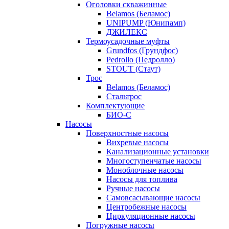
Оголовки скважинные
Belamos (Беламос)
UNIPUMP (Юнипамп)
ДЖИЛЕКС
Термоусадочные муфты
Grundfos (Грундфос)
Pedrollo (Педролло)
STOUT (Стаут)
Трос
Belamos (Беламос)
Стальтрос
Комплектующие
БИО-С
Насосы
Поверхностные насосы
Вихревые насосы
Канализационные установки
Многоступенчатые насосы
Моноблочные насосы
Насосы для топлива
Ручные насосы
Самовсасывающие насосы
Центробежные насосы
Циркуляционные насосы
Погружные насосы