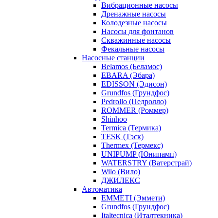
Вибрационные насосы
Дренажные насосы
Колодезные насосы
Насосы для фонтанов
Скважинные насосы
Фекальные насосы
Насосные станции
Belamos (Беламос)
EBARA (Эбара)
EDISSON (Эдисон)
Grundfos (Грундфос)
Pedrollo (Педролло)
ROMMER (Роммер)
Shinhoo
Termica (Термика)
TESK (Тэск)
Thermex (Термекс)
UNIPUMP (Юнипамп)
WATERSTRY (Ватерстрай)
Wilo (Вило)
ДЖИЛЕКС
Автоматика
EMMETI (Эммети)
Grundfos (Грундфос)
Italtecnica (Италтекника)