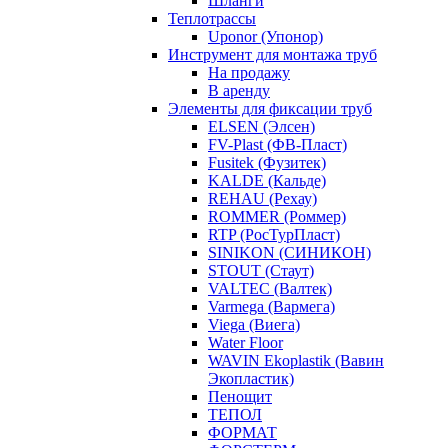
Шланги
Теплотрассы
Uponor (Упонор)
Инструмент для монтажа труб
На продажу
В аренду
Элементы для фиксации труб
ELSEN (Элсен)
FV-Plast (ФВ-Пласт)
Fusitek (Фузитек)
KALDE (Кальде)
REHAU (Рехау)
ROMMER (Роммер)
RTP (РосТурПласт)
SINIKON (СИНИКОН)
STOUT (Стаут)
VALTEC (Валтек)
Varmega (Вармега)
Viega (Виега)
Water Floor
WAVIN Ekoplastik (Вавин
Экопластик)
Пенощит
ТЕПОЛ
ФОРМАТ