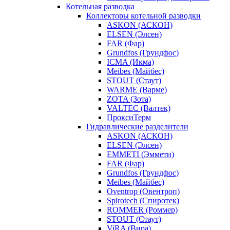
Котельная разводка
Коллекторы котельной разводки
ASKON (АСКОН)
ELSEN (Элсен)
FAR (Фар)
Grundfos (Грундфос)
ICMA (Икма)
Meibes (Майбес)
STOUT (Стаут)
WARME (Варме)
ZOTA (Зота)
VALTEC (Валтек)
ПроксиТерм
Гидравлические разделители
ASKON (АСКОН)
ELSEN (Элсен)
EMMETI (Эммети)
FAR (Фар)
Grundfos (Грундфос)
Meibes (Майбес)
Oventrop (Овентроп)
Spirotech (Спиротек)
ROMMER (Роммер)
STOUT (Стаут)
ViRA (Вира)