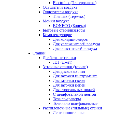
Electrolux (Электролюкс)
Осушители воздуха
Очистители воздуха
Thermex (Термекс)
Мойки воздуха
BONECO (Бонеко)
Бытовые стерилизаторы
Комплектующие
Для кондиционеров
Для увлажнителей воздуха
Для очистителей воздуха
Станки
Долбежные станки
JET (Джет)
Заточные станки (точила)
Для дисковых пил
Для заточки инструмента
Для заточки сверл
Для заточки цепей
Для строгальных ножей
С шлифовальной лентой
Точила-граверы
Точильно-шлифовальные
Распиловочные (пильные) станки
Ленточнопильные