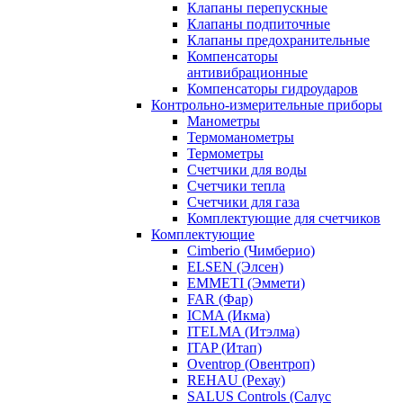
Клапаны перепускные
Клапаны подпиточные
Клапаны предохранительные
Компенсаторы
антивибрационные
Компенсаторы гидроударов
Контрольно-измерительные приборы
Манометры
Термоманометры
Термометры
Счетчики для воды
Счетчики тепла
Счетчики для газа
Комплектующие для счетчиков
Комплектующие
Cimberio (Чимберио)
ELSEN (Элсен)
EMMETI (Эммети)
FAR (Фар)
ICMA (Икма)
ITELMA (Итэлма)
ITAP (Итап)
Oventrop (Овентроп)
REHAU (Рехау)
SALUS Controls (Салус