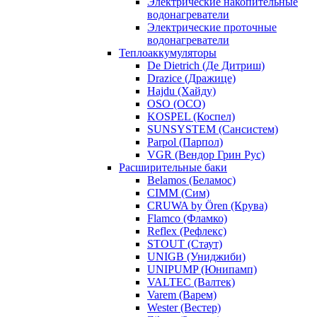
Электрические накопительные
водонагреватели
Электрические проточные
водонагреватели
Теплоаккумуляторы
De Dietrich (Де Дитриш)
Drazice (Дражице)
Hajdu (Хайду)
OSO (ОСО)
KOSPEL (Коспел)
SUNSYSTEM (Сансистем)
Parpol (Парпол)
VGR (Вендор Грин Рус)
Расширительные баки
Belamos (Беламос)
CIMM (Сим)
CRUWA by Ören (Крува)
Flamco (Фламко)
Reflex (Рефлекс)
STOUT (Стаут)
UNIGB (Униджиби)
UNIPUMP (Юнипамп)
VALTEC (Валтек)
Varem (Варем)
Wester (Вестер)