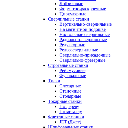
Лобзиковые
Форматно-раскроечные
Циркулярные
Сверлильные станки
Вертикально-сверлильные
На магнитной подошве
Настольные сверлильные
Радиально-сверлильные
Редукторные
Рельсосверлильные
Сверлильно-присадочные
Сверлильно-фрезерные
Строгальные станки
Рейсмусовые
Фуговальные
Тиски
Слесарные
Станочные
Столярные
Токарные станки
По дереву
По металлу
Фрезерные станки
JET (Джет)
Шлифовальные станки