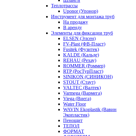
Шланги
Теплотрассы
Uponor (Упонор)
Инструмент для монтажа труб
На продажу
В аренду
Элементы для фиксации труб
ELSEN (Элсен)
FV-Plast (ФВ-Пласт)
Fusitek (Фузитек)
KALDE (Кальде)
REHAU (Рехау)
ROMMER (Роммер)
RTP (РосТурПласт)
SINIKON (СИНИКОН)
STOUT (Стаут)
VALTEC (Валтек)
Varmega (Вармега)
Viega (Виега)
Water Floor
WAVIN Ekoplastik (Вавин
Экопластик)
Пенощит
ТЕПОЛ
ФОРМАТ