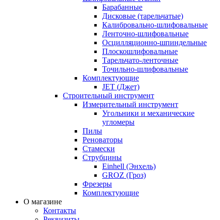
Барабанные
Дисковые (тарельчатые)
Калибровально-шлифовальные
Ленточно-шлифовальные
Осцилляционно-шпиндельные
Плоскошлифовальные
Тарельчато-ленточные
Точильно-шлифовальные
Комплектующие
JET (Джет)
Строительный инструмент
Измерительный инструмент
Угольники и механические
угломеры
Пилы
Реноваторы
Стамески
Струбцины
Einhell (Энхель)
GROZ (Гроз)
Фрезеры
Комплектующие
О магазине
Контакты
Реквизиты