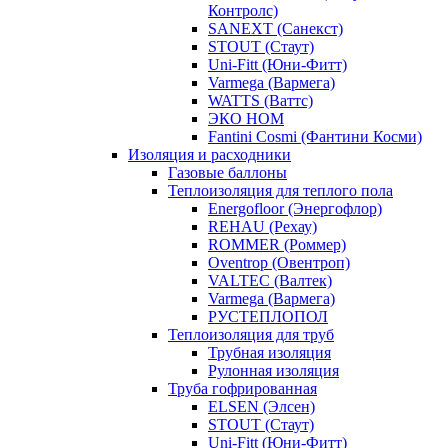
Контролс)
SANEXT (Санекст)
STOUT (Стаут)
Uni-Fitt (Юни-Фитт)
Varmega (Вармега)
WATTS (Ваттс)
ЭКО НОМ
Fantini Cosmi (Фантини Косми)
Изоляция и расходники
Газовые баллоны
Теплоизоляция для теплого пола
Energofloor (Энергофлор)
REHAU (Рехау)
ROMMER (Роммер)
Oventrop (Овентроп)
VALTEC (Валтек)
Varmega (Вармега)
РУСТЕПЛОПОЛ
Теплоизоляция для труб
Трубная изоляция
Рулонная изоляция
Труба гофрированная
ELSEN (Элсен)
STOUT (Стаут)
Uni-Fitt (Юни-Фитт)