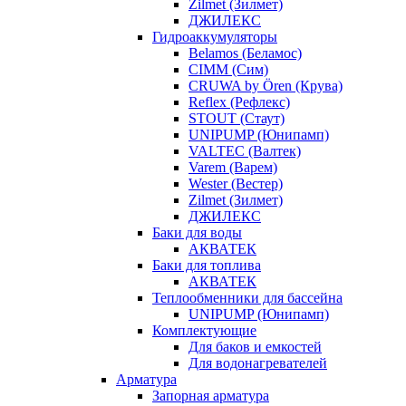
Zilmet (Зилмет)
ДЖИЛЕКС
Гидроаккумуляторы
Belamos (Беламос)
CIMM (Сим)
CRUWA by Ören (Крува)
Reflex (Рефлекс)
STOUT (Стаут)
UNIPUMP (Юнипамп)
VALTEC (Валтек)
Varem (Варем)
Wester (Вестер)
Zilmet (Зилмет)
ДЖИЛЕКС
Баки для воды
АКВАТЕК
Баки для топлива
АКВАТЕК
Теплообменники для бассейна
UNIPUMP (Юнипамп)
Комплектующие
Для баков и емкостей
Для водонагревателей
Арматура
Запорная арматура