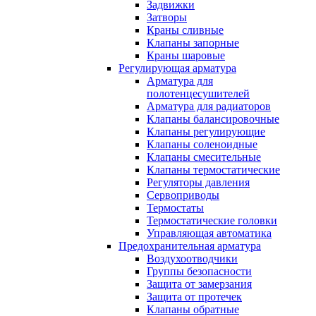
Задвижки
Затворы
Краны сливные
Клапаны запорные
Краны шаровые
Регулирующая арматура
Арматура для
полотенцесушителей
Арматура для радиаторов
Клапаны балансировочные
Клапаны регулирующие
Клапаны соленоидные
Клапаны смесительные
Клапаны термостатические
Регуляторы давления
Сервоприводы
Термостаты
Термостатические головки
Управляющая автоматика
Предохранительная арматура
Воздухоотводчики
Группы безопасности
Защита от замерзания
Защита от протечек
Клапаны обратные