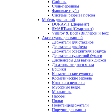
Сифоны
Слив-переливы
Фановые трубы
Системы разрыва потока
Мебель для ванной
DURAVIT (Дюравит)
SMARTsant (Смартсант)
Villeroy & Boch (Виллерой и Бох)
Аксессуары для ванной
Держатели для стаканов
Держатели для фена
Держатели освежителя воздуха
Держатели туалетной бумаги
Диспенсеры для ватных дисков
Дозаторы жидкого мыла
Ершики
Косметические емкости
Косметические зеркала
Крючки и вешалки
Мусорные ведра
Мыльницы
Наборы
Полки
Полотенцедержатели
Поручни для ванны