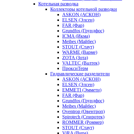
Котельная разводка
Коллекторы котельной разводки
ASKON (АСКОН)
ELSEN (Элсен)
FAR (Фар)
Grundfos (Грундфос)
ICMA (Икма)
Meibes (Майбес)
STOUT (Стаут)
WARME (Варме)
ZOTA (Зота)
VALTEC (Валтек)
ПроксиТерм
Гидравлические разделители
ASKON (АСКОН)
ELSEN (Элсен)
EMMETI (Эммети)
FAR (Фар)
Grundfos (Грундфос)
Meibes (Майбес)
Oventrop (Овентроп)
Spirotech (Спиротек)
ROMMER (Роммер)
STOUT (Стаут)
ViRA (Вира)