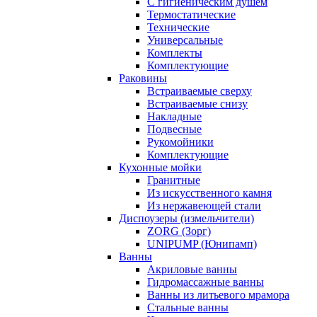
С гигиеническим душем
Термостатические
Технические
Универсальные
Комплекты
Комплектующие
Раковины
Встраиваемые сверху
Встраиваемые снизу
Накладные
Подвесные
Рукомойники
Комплектующие
Кухонные мойки
Гранитные
Из искусственного камня
Из нержавеющей стали
Диспоузеры (измельчители)
ZORG (Зорг)
UNIPUMP (Юнипамп)
Ванны
Акриловые ванны
Гидромассажные ванны
Ванны из литьевого мрамора
Стальные ванны