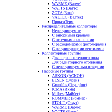
WARME (Варме)
WATTS (Ваттс)
ZOTA (Зота)
VALTEC (Валтек)
ПроксиТерм
Распределительные коллекторы
Нерегулируемые
С запорными кранами
С отсечными клапанами
С расходомерами (ротомерами)
С регулирующими вентилями
Коллекторные группы
Для водяного теплого пола
Для радиаторного отопления
С нерегулируемыми отводами
Насосные группы
ASKON (АСКОН)
ELSEN (Элсен)
Grundfos (Грундфос)
ICMA (Икма)
Meibes (Майбес)
ROMMER (Роммер)
STOUT (Стаут)
WARME (Варме)
WATTS (Ваттс)