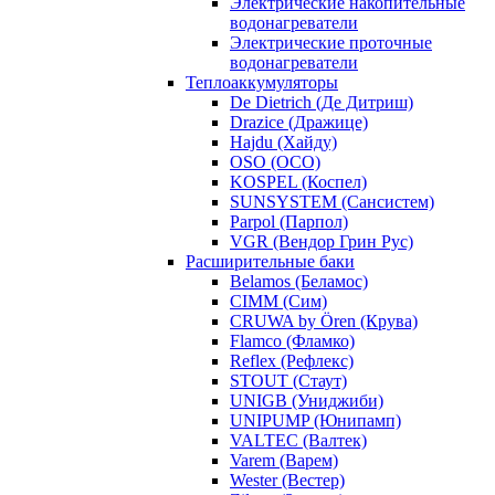
Электрические накопительные
водонагреватели
Электрические проточные
водонагреватели
Теплоаккумуляторы
De Dietrich (Де Дитриш)
Drazice (Дражице)
Hajdu (Хайду)
OSO (ОСО)
KOSPEL (Коспел)
SUNSYSTEM (Сансистем)
Parpol (Парпол)
VGR (Вендор Грин Рус)
Расширительные баки
Belamos (Беламос)
CIMM (Сим)
CRUWA by Ören (Крува)
Flamco (Фламко)
Reflex (Рефлекс)
STOUT (Стаут)
UNIGB (Униджиби)
UNIPUMP (Юнипамп)
VALTEC (Валтек)
Varem (Варем)
Wester (Вестер)