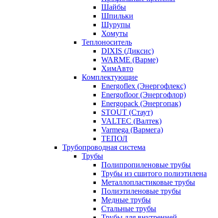
Шайбы
Шпильки
Шурупы
Хомуты
Теплоноситель
DIXIS (Диксис)
WARME (Варме)
ХимАвто
Комплектующие
Energoflex (Энергофлекс)
Energofloor (Энергофлор)
Energopack (Энергопак)
STOUT (Стаут)
VALTEC (Валтек)
Varmega (Вармега)
ТЕПОЛ
Трубопроводная система
Трубы
Полипропиленовые трубы
Трубы из сшитого полиэтилена
Металлопластиковые трубы
Полиэтиленовые трубы
Медные трубы
Стальные трубы
Трубы для внутренней