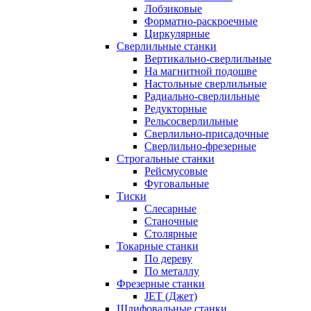
Лобзиковые
Форматно-раскроечные
Циркулярные
Сверлильные станки
Вертикально-сверлильные
На магнитной подошве
Настольные сверлильные
Радиально-сверлильные
Редукторные
Рельсосверлильные
Сверлильно-присадочные
Сверлильно-фрезерные
Строгальные станки
Рейсмусовые
Фуговальные
Тиски
Слесарные
Станочные
Столярные
Токарные станки
По дереву
По металлу
Фрезерные станки
JET (Джет)
Шлифовальные станки