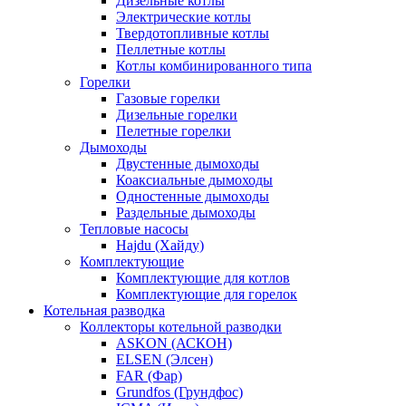
Дизельные котлы
Электрические котлы
Твердотопливные котлы
Пеллетные котлы
Котлы комбинированного типа
Горелки
Газовые горелки
Дизельные горелки
Пелетные горелки
Дымоходы
Двустенные дымоходы
Коаксиальные дымоходы
Одностенные дымоходы
Раздельные дымоходы
Тепловые насосы
Hajdu (Хайду)
Комплектующие
Комплектующие для котлов
Комплектующие для горелок
Котельная разводка
Коллекторы котельной разводки
ASKON (АСКОН)
ELSEN (Элсен)
FAR (Фар)
Grundfos (Грундфос)