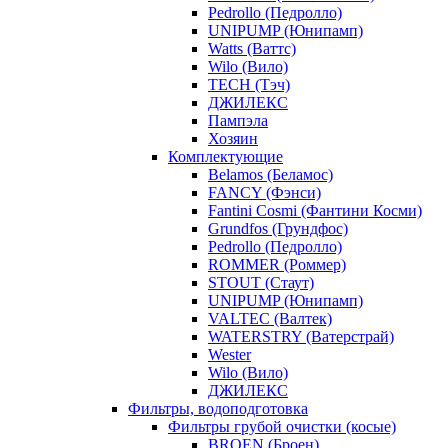
Pedrollo (Педролло)
UNIPUMP (Юнипамп)
Watts (Ваттс)
Wilo (Вило)
TECH (Тэч)
ДЖИЛЕКС
Пампэла
Хозяин
Комплектующие
Belamos (Беламос)
FANCY (Фэнси)
Fantini Cosmi (Фантини Косми)
Grundfos (Грундфос)
Pedrollo (Педролло)
ROMMER (Роммер)
STOUT (Стаут)
UNIPUMP (Юнипамп)
VALTEC (Валтек)
WATERSTRY (Ватерстрай)
Wester
Wilo (Вило)
ДЖИЛЕКС
Фильтры, водоподготовка
Фильтры грубой очистки (косые)
BROEN (Броен)