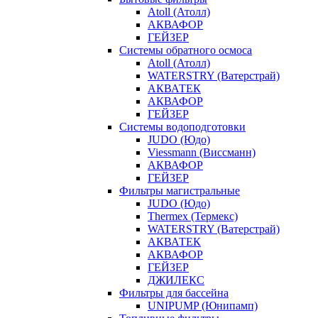
Atoll (Атолл)
АКВАФОР
ГЕЙЗЕР
Системы обратного осмоса
Atoll (Атолл)
WATERSTRY (Ватерстрай)
АКВАТЕК
АКВАФОР
ГЕЙЗЕР
Системы водоподготовки
JUDO (Юдо)
Viessmann (Виссманн)
АКВАФОР
ГЕЙЗЕР
Фильтры магистральные
JUDO (Юдо)
Thermex (Термекс)
WATERSTRY (Ватерстрай)
АКВАТЕК
АКВАФОР
ГЕЙЗЕР
ДЖИЛЕКС
Фильтры для бассейна
UNIPUMP (Юнипамп)