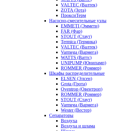
VALTEC (Валтек)
ZOTA (Зота)
ПроксиТерм
Насосно-смесительные узлы
EMMETI (Эммети)
FAR (Фар)
STOUT (Стаут)
Termica (Термика)
VALTEC (Валтек)
Varmega (Вармега)
WATTS (Ваттс)
UNIPUMP (Юнипамп)
ROMMER (Роммер)
Шкафы распределительные
ELSEN (Элсен)
Grota (Грота)
Oventrop (Овентроп)
ROMMER (Роммер)
STOUT (Стаут)
Varmega (Вармега)
Wester (Вестер)
Сепараторы
Воздуха
Воздуха и шлама