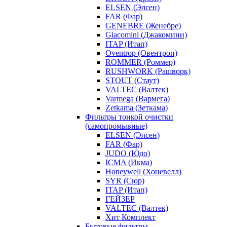
ELSEN (Элсен)
FAR (Фар)
GENEBRE (Женебре)
Giacomini (Джакомини)
ITAP (Итап)
Oventrop (Овентроп)
ROMMER (Роммер)
RUSHWORK (Рашворк)
STOUT (Стаут)
VALTEC (Валтек)
Varmega (Вармега)
Zetkama (Зеткама)
Фильтры тонкой очистки
(самопромывные)
ELSEN (Элсен)
FAR (Фар)
JUDO (Юдо)
ICMA (Икма)
Honeywell (Хоневелл)
SYR (Сюр)
ITAP (Итап)
ГЕЙЗЕР
VALTEC (Валтек)
Хит Комплект
Бытовые фильтры