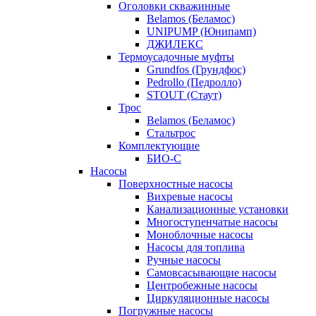
Оголовки скважинные
Belamos (Беламос)
UNIPUMP (Юнипамп)
ДЖИЛЕКС
Термоусадочные муфты
Grundfos (Грундфос)
Pedrollo (Педролло)
STOUT (Стаут)
Трос
Belamos (Беламос)
Стальтрос
Комплектующие
БИО-С
Насосы
Поверхностные насосы
Вихревые насосы
Канализационные установки
Многоступенчатые насосы
Моноблочные насосы
Насосы для топлива
Ручные насосы
Самовсасывающие насосы
Центробежные насосы
Циркуляционные насосы
Погружные насосы