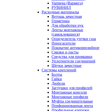
Varmega (Вармега)
РУВИНИЛ
Расходные материалы
Ветошь зачистная
Герметики
Для обработки рук
Ленты монтажные
(самоклеящиеся)
Определитель утечки газа
Пеногасители
Покрытие антикоррозийное
Смазки и пасты
Средства для промывки
Уплотнители соединений
Щетки зачистные
Системы креплений
Болты
Гайки
Дюбели
Заглушки для профилей
Монтажные консоли
Монтажные профили
Муфты соединительные
Перфорированная лента
Профильные крепежи