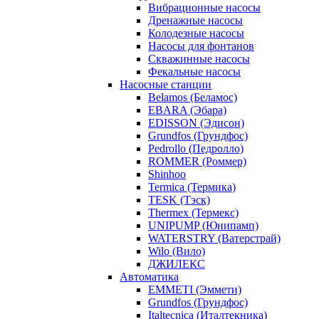
Вибрационные насосы
Дренажные насосы
Колодезные насосы
Насосы для фонтанов
Скважинные насосы
Фекальные насосы
Насосные станции
Belamos (Беламос)
EBARA (Эбара)
EDISSON (Эдисон)
Grundfos (Грундфос)
Pedrollo (Педролло)
ROMMER (Роммер)
Shinhoo
Termica (Термика)
TESK (Тэск)
Thermex (Термекс)
UNIPUMP (Юнипамп)
WATERSTRY (Ватерстрай)
Wilo (Вило)
ДЖИЛЕКС
Автоматика
EMMETI (Эммети)
Grundfos (Грундфос)
Italtecnica (Италтекника)