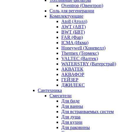
Топливные фильтры
Oventrop (Овентроп)
Соль для регенерации
Комплектующие
Atoll (Атолл)
AWT (АВТ)
BWT (БВТ)
FAR (Фар)
ICMA (Икма)
Honeywell (Хоневелл)
Thermex (Термекс)
VALTEC (Валтек)
WATERSTRY (Ватерстрай)
АКВАТЕК
АКВАФОР
ГЕЙЗЕР
ДЖИЛЕКС
Сантехника
Смесители
Для биде
Для ванны
Для встраиваемых систем
Для душа
Для кухни
Для раковины