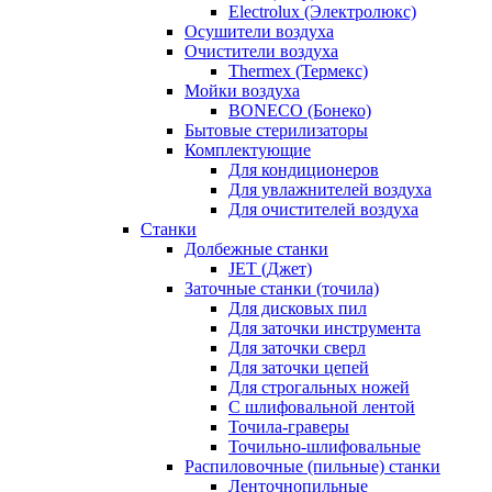
Electrolux (Электролюкс)
Осушители воздуха
Очистители воздуха
Thermex (Термекс)
Мойки воздуха
BONECO (Бонеко)
Бытовые стерилизаторы
Комплектующие
Для кондиционеров
Для увлажнителей воздуха
Для очистителей воздуха
Станки
Долбежные станки
JET (Джет)
Заточные станки (точила)
Для дисковых пил
Для заточки инструмента
Для заточки сверл
Для заточки цепей
Для строгальных ножей
С шлифовальной лентой
Точила-граверы
Точильно-шлифовальные
Распиловочные (пильные) станки
Ленточнопильные