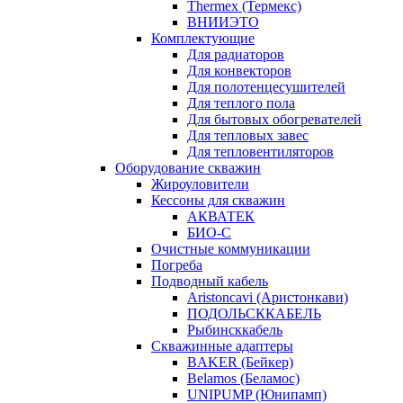
Thermex (Термекс)
ВНИИЭТО
Комплектующие
Для радиаторов
Для конвекторов
Для полотенцесушителей
Для теплого пола
Для бытовых обогревателей
Для тепловых завес
Для тепловентиляторов
Оборудование скважин
Жироуловители
Кессоны для скважин
АКВАТЕК
БИО-С
Очистные коммуникации
Погреба
Подводный кабель
Aristoncavi (Аристонкави)
ПОДОЛЬСККАБЕЛЬ
Рыбинсккабель
Скважинные адаптеры
BAKER (Бейкер)
Belamos (Беламос)
UNIPUMP (Юнипамп)