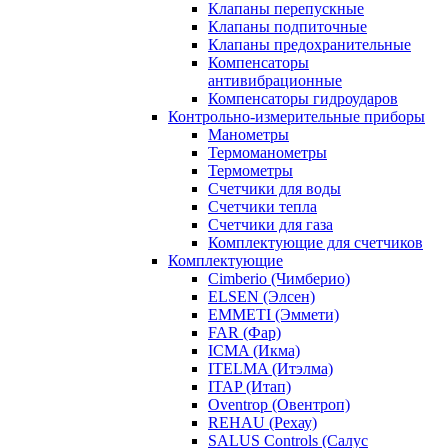
Клапаны перепускные
Клапаны подпиточные
Клапаны предохранительные
Компенсаторы
антивибрационные
Компенсаторы гидроударов
Контрольно-измерительные приборы
Манометры
Термоманометры
Термометры
Счетчики для воды
Счетчики тепла
Счетчики для газа
Комплектующие для счетчиков
Комплектующие
Cimberio (Чимберио)
ELSEN (Элсен)
EMMETI (Эммети)
FAR (Фар)
ICMA (Икма)
ITELMA (Итэлма)
ITAP (Итап)
Oventrop (Овентроп)
REHAU (Рехау)
SALUS Controls (Салус