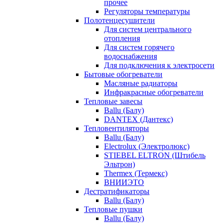
прочее
Регуляторы температуры
Полотенцесушители
Для систем центрального
отопления
Для систем горячего
водоснабжения
Для подключения к электросети
Бытовые обогреватели
Масляные радиаторы
Инфракрасные обогреватели
Тепловые завесы
Ballu (Балу)
DANTEX (Дантекс)
Тепловентиляторы
Ballu (Балу)
Electrolux (Электролюкс)
STIEBEL ELTRON (Штибель
Эльтрон)
Thermex (Термекс)
ВНИИЭТО
Дестратификаторы
Ballu (Балу)
Тепловые пушки
Ballu (Балу)