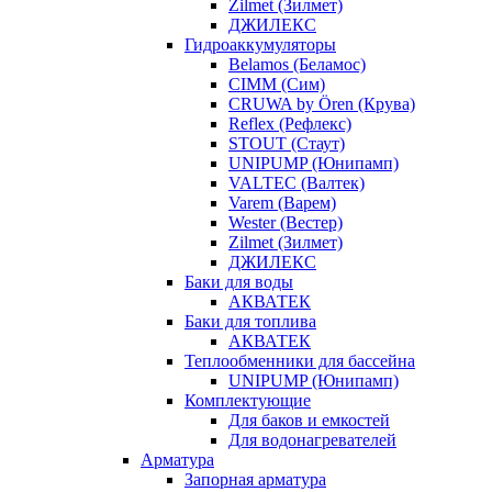
Zilmet (Зилмет)
ДЖИЛЕКС
Гидроаккумуляторы
Belamos (Беламос)
CIMM (Сим)
CRUWA by Ören (Крува)
Reflex (Рефлекс)
STOUT (Стаут)
UNIPUMP (Юнипамп)
VALTEC (Валтек)
Varem (Варем)
Wester (Вестер)
Zilmet (Зилмет)
ДЖИЛЕКС
Баки для воды
АКВАТЕК
Баки для топлива
АКВАТЕК
Теплообменники для бассейна
UNIPUMP (Юнипамп)
Комплектующие
Для баков и емкостей
Для водонагревателей
Арматура
Запорная арматура