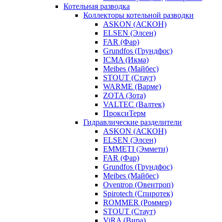
Котельная разводка
Коллекторы котельной разводки
ASKON (АСКОН)
ELSEN (Элсен)
FAR (Фар)
Grundfos (Грундфос)
ICMA (Икма)
Meibes (Майбес)
STOUT (Стаут)
WARME (Варме)
ZOTA (Зота)
VALTEC (Валтек)
ПроксиТерм
Гидравлические разделители
ASKON (АСКОН)
ELSEN (Элсен)
EMMETI (Эммети)
FAR (Фар)
Grundfos (Грундфос)
Meibes (Майбес)
Oventrop (Овентроп)
Spirotech (Спиротек)
ROMMER (Роммер)
STOUT (Стаут)
ViRA (Вира)