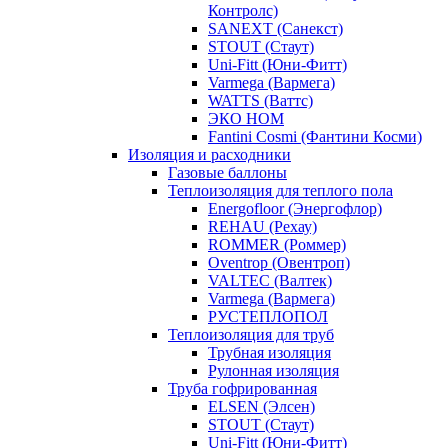
Контролс)
SANEXT (Санекст)
STOUT (Стаут)
Uni-Fitt (Юни-Фитт)
Varmega (Вармега)
WATTS (Ваттс)
ЭКО НОМ
Fantini Cosmi (Фантини Косми)
Изоляция и расходники
Газовые баллоны
Теплоизоляция для теплого пола
Energofloor (Энергофлор)
REHAU (Рехау)
ROMMER (Роммер)
Oventrop (Овентроп)
VALTEC (Валтек)
Varmega (Вармега)
РУСТЕПЛОПОЛ
Теплоизоляция для труб
Трубная изоляция
Рулонная изоляция
Труба гофрированная
ELSEN (Элсен)
STOUT (Стаут)
Uni-Fitt (Юни-Фитт)