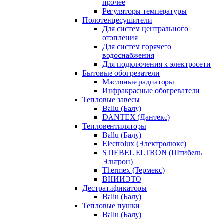
прочее
Регуляторы температуры
Полотенцесушители
Для систем центрального
отопления
Для систем горячего
водоснабжения
Для подключения к электросети
Бытовые обогреватели
Масляные радиаторы
Инфракрасные обогреватели
Тепловые завесы
Ballu (Балу)
DANTEX (Дантекс)
Тепловентиляторы
Ballu (Балу)
Electrolux (Электролюкс)
STIEBEL ELTRON (Штибель
Эльтрон)
Thermex (Термекс)
ВНИИЭТО
Дестратификаторы
Ballu (Балу)
Тепловые пушки
Ballu (Балу)