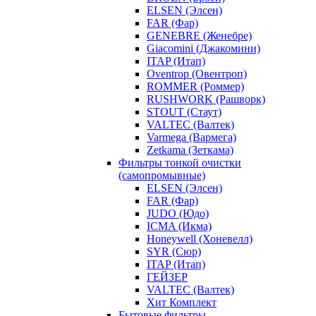
ELSEN (Элсен)
FAR (Фар)
GENEBRE (Женебре)
Giacomini (Джакомини)
ITAP (Итап)
Oventrop (Овентроп)
ROMMER (Роммер)
RUSHWORK (Рашворк)
STOUT (Стаут)
VALTEC (Валтек)
Varmega (Вармега)
Zetkama (Зеткама)
Фильтры тонкой очистки
(самопромывные)
ELSEN (Элсен)
FAR (Фар)
JUDO (Юдо)
ICMA (Икма)
Honeywell (Хоневелл)
SYR (Сюр)
ITAP (Итап)
ГЕЙЗЕР
VALTEC (Валтек)
Хит Комплект
Бытовые фильтры