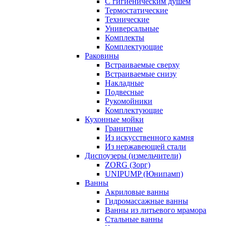
С гигиеническим душем
Термостатические
Технические
Универсальные
Комплекты
Комплектующие
Раковины
Встраиваемые сверху
Встраиваемые снизу
Накладные
Подвесные
Рукомойники
Комплектующие
Кухонные мойки
Гранитные
Из искусственного камня
Из нержавеющей стали
Диспоузеры (измельчители)
ZORG (Зорг)
UNIPUMP (Юнипамп)
Ванны
Акриловые ванны
Гидромассажные ванны
Ванны из литьевого мрамора
Стальные ванны