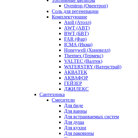
Топливные фильтры
Oventrop (Овентроп)
Соль для регенерации
Комплектующие
Atoll (Атолл)
AWT (АВТ)
BWT (БВТ)
FAR (Фар)
ICMA (Икма)
Honeywell (Хоневелл)
Thermex (Термекс)
VALTEC (Валтек)
WATERSTRY (Ватерстрай)
АКВАТЕК
АКВАФОР
ГЕЙЗЕР
ДЖИЛЕКС
Сантехника
Смесители
Для биде
Для ванны
Для встраиваемых систем
Для душа
Для кухни
Для раковины