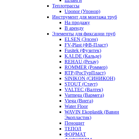
Шланги
Теплотрассы
Uponor (Упонор)
Инструмент для монтажа труб
На продажу
В аренду
Элементы для фиксации труб
ELSEN (Элсен)
FV-Plast (ФВ-Пласт)
Fusitek (Фузитек)
KALDE (Кальде)
REHAU (Рехау)
ROMMER (Роммер)
RTP (РосТурПласт)
SINIKON (СИНИКОН)
STOUT (Стаут)
VALTEC (Валтек)
Varmega (Вармега)
Viega (Виега)
Water Floor
WAVIN Ekoplastik (Вавин
Экопластик)
Пенощит
ТЕПОЛ
ФОРМАТ