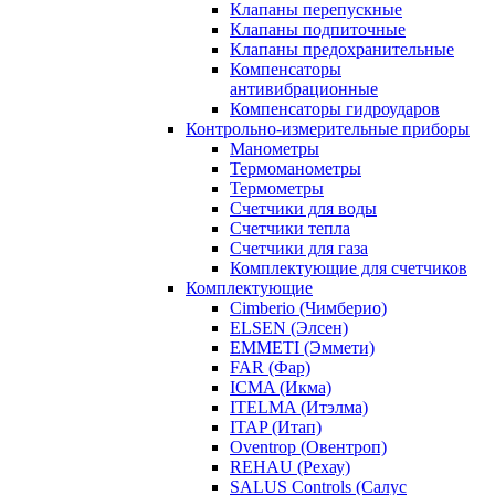
Клапаны перепускные
Клапаны подпиточные
Клапаны предохранительные
Компенсаторы
антивибрационные
Компенсаторы гидроударов
Контрольно-измерительные приборы
Манометры
Термоманометры
Термометры
Счетчики для воды
Счетчики тепла
Счетчики для газа
Комплектующие для счетчиков
Комплектующие
Cimberio (Чимберио)
ELSEN (Элсен)
EMMETI (Эммети)
FAR (Фар)
ICMA (Икма)
ITELMA (Итэлма)
ITAP (Итап)
Oventrop (Овентроп)
REHAU (Рехау)
SALUS Controls (Салус