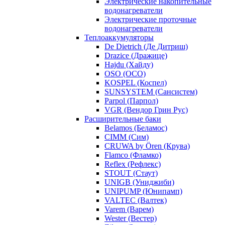
Электрические накопительные
водонагреватели
Электрические проточные
водонагреватели
Теплоаккумуляторы
De Dietrich (Де Дитриш)
Drazice (Дражице)
Hajdu (Хайду)
OSO (ОСО)
KOSPEL (Коспел)
SUNSYSTEM (Сансистем)
Parpol (Парпол)
VGR (Вендор Грин Рус)
Расширительные баки
Belamos (Беламос)
CIMM (Сим)
CRUWA by Ören (Крува)
Flamco (Фламко)
Reflex (Рефлекс)
STOUT (Стаут)
UNIGB (Униджиби)
UNIPUMP (Юнипамп)
VALTEC (Валтек)
Varem (Варем)
Wester (Вестер)