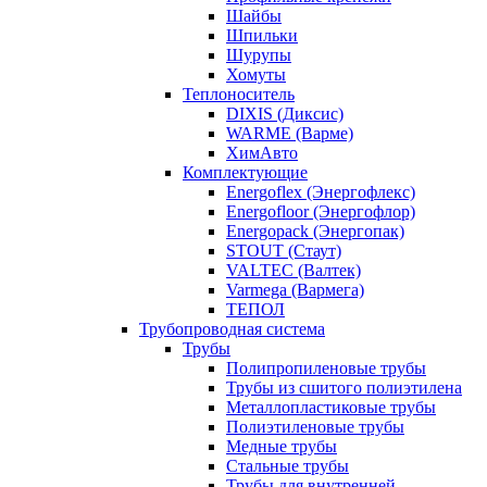
Шайбы
Шпильки
Шурупы
Хомуты
Теплоноситель
DIXIS (Диксис)
WARME (Варме)
ХимАвто
Комплектующие
Energoflex (Энергофлекс)
Energofloor (Энергофлор)
Energopack (Энергопак)
STOUT (Стаут)
VALTEC (Валтек)
Varmega (Вармега)
ТЕПОЛ
Трубопроводная система
Трубы
Полипропиленовые трубы
Трубы из сшитого полиэтилена
Металлопластиковые трубы
Полиэтиленовые трубы
Медные трубы
Стальные трубы
Трубы для внутренней