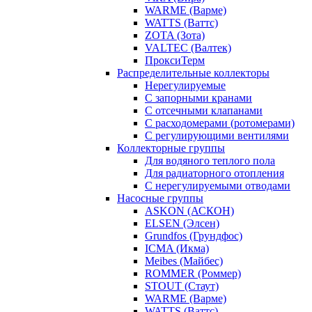
WARME (Варме)
WATTS (Ваттс)
ZOTA (Зота)
VALTEC (Валтек)
ПроксиТерм
Распределительные коллекторы
Нерегулируемые
С запорными кранами
С отсечными клапанами
С расходомерами (ротомерами)
С регулирующими вентилями
Коллекторные группы
Для водяного теплого пола
Для радиаторного отопления
С нерегулируемыми отводами
Насосные группы
ASKON (АСКОН)
ELSEN (Элсен)
Grundfos (Грундфос)
ICMA (Икма)
Meibes (Майбес)
ROMMER (Роммер)
STOUT (Стаут)
WARME (Варме)
WATTS (Ваттс)