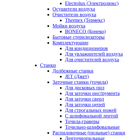
Electrolux (Электролюкс)
Осушители воздуха
Очистители воздуха
Thermex (Термекс)
Мойки воздуха
BONECO (Бонеко)
Бытовые стерилизаторы
Комплектующие
Для кондиционеров
Для увлажнителей воздуха
Для очистителей воздуха
Станки
Долбежные станки
JET (Джет)
Заточные станки (точила)
Для дисковых пил
Для заточки инструмента
Для заточки сверл
Для заточки цепей
Для строгальных ножей
С шлифовальной лентой
Точила-граверы
Точильно-шлифовальные
Распиловочные (пильные) станки
Ленточнопильные