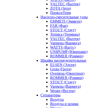
VALTEC (Валтек)
ZOTA (Зота)
ПроксиТерм
Насосно-смесительные узлы
EMMETI (Эммети)
FAR (Фар)
STOUT (Стаут)
Termica (Термика)
VALTEC (Валтек)
Varmega (Вармега)
WATTS (Ваттс)
UNIPUMP (Юнипамп)
ROMMER (Роммер)
Шкафы распределительные
ELSEN (Элсен)
Grota (Грота)
Oventrop (Овентроп)
ROMMER (Роммер)
STOUT (Стаут)
Varmega (Вармега)
Wester (Вестер)
Сепараторы
Воздуха
Воздуха и шлама