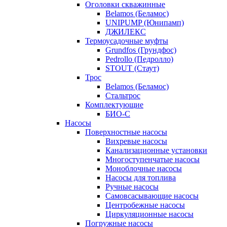
Оголовки скважинные
Belamos (Беламос)
UNIPUMP (Юнипамп)
ДЖИЛЕКС
Термоусадочные муфты
Grundfos (Грундфос)
Pedrollo (Педролло)
STOUT (Стаут)
Трос
Belamos (Беламос)
Стальтрос
Комплектующие
БИО-С
Насосы
Поверхностные насосы
Вихревые насосы
Канализационные установки
Многоступенчатые насосы
Моноблочные насосы
Насосы для топлива
Ручные насосы
Самовсасывающие насосы
Центробежные насосы
Циркуляционные насосы
Погружные насосы