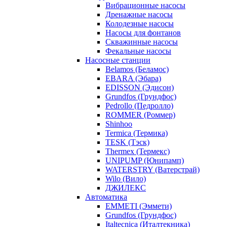
Вибрационные насосы
Дренажные насосы
Колодезные насосы
Насосы для фонтанов
Скважинные насосы
Фекальные насосы
Насосные станции
Belamos (Беламос)
EBARA (Эбара)
EDISSON (Эдисон)
Grundfos (Грундфос)
Pedrollo (Педролло)
ROMMER (Роммер)
Shinhoo
Termica (Термика)
TESK (Тэск)
Thermex (Термекс)
UNIPUMP (Юнипамп)
WATERSTRY (Ватерстрай)
Wilo (Вило)
ДЖИЛЕКС
Автоматика
EMMETI (Эммети)
Grundfos (Грундфос)
Italtecnica (Италтекника)