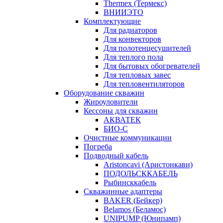
Thermex (Термекс)
ВНИИЭТО
Комплектующие
Для радиаторов
Для конвекторов
Для полотенцесушителей
Для теплого пола
Для бытовых обогревателей
Для тепловых завес
Для тепловентиляторов
Оборудование скважин
Жироуловители
Кессоны для скважин
АКВАТЕК
БИО-С
Очистные коммуникации
Погреба
Подводный кабель
Aristoncavi (Аристонкави)
ПОДОЛЬСККАБЕЛЬ
Рыбинсккабель
Скважинные адаптеры
BAKER (Бейкер)
Belamos (Беламос)
UNIPUMP (Юнипамп)