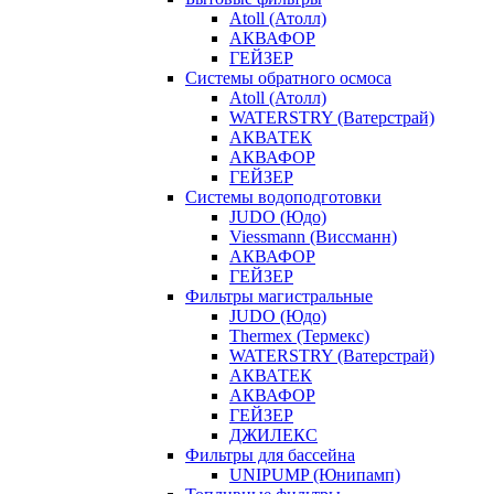
Atoll (Атолл)
АКВАФОР
ГЕЙЗЕР
Системы обратного осмоса
Atoll (Атолл)
WATERSTRY (Ватерстрай)
АКВАТЕК
АКВАФОР
ГЕЙЗЕР
Системы водоподготовки
JUDO (Юдо)
Viessmann (Виссманн)
АКВАФОР
ГЕЙЗЕР
Фильтры магистральные
JUDO (Юдо)
Thermex (Термекс)
WATERSTRY (Ватерстрай)
АКВАТЕК
АКВАФОР
ГЕЙЗЕР
ДЖИЛЕКС
Фильтры для бассейна
UNIPUMP (Юнипамп)