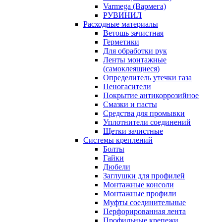
Varmega (Вармега)
РУВИНИЛ
Расходные материалы
Ветошь зачистная
Герметики
Для обработки рук
Ленты монтажные
(самоклеящиеся)
Определитель утечки газа
Пеногасители
Покрытие антикоррозийное
Смазки и пасты
Средства для промывки
Уплотнители соединений
Щетки зачистные
Системы креплений
Болты
Гайки
Дюбели
Заглушки для профилей
Монтажные консоли
Монтажные профили
Муфты соединительные
Перфорированная лента
Профильные крепежи