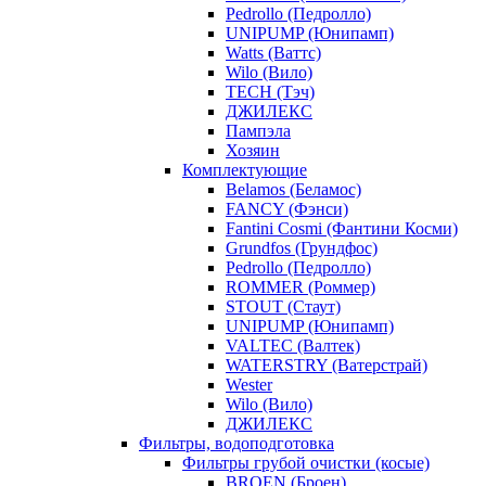
Pedrollo (Педролло)
UNIPUMP (Юнипамп)
Watts (Ваттс)
Wilo (Вило)
TECH (Тэч)
ДЖИЛЕКС
Пампэла
Хозяин
Комплектующие
Belamos (Беламос)
FANCY (Фэнси)
Fantini Cosmi (Фантини Косми)
Grundfos (Грундфос)
Pedrollo (Педролло)
ROMMER (Роммер)
STOUT (Стаут)
UNIPUMP (Юнипамп)
VALTEC (Валтек)
WATERSTRY (Ватерстрай)
Wester
Wilo (Вило)
ДЖИЛЕКС
Фильтры, водоподготовка
Фильтры грубой очистки (косые)
BROEN (Броен)