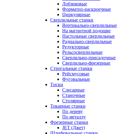
Лобзиковые
Форматно-раскроечные
Циркулярные
Сверлильные станки
Вертикально-сверлильные
На магнитной подошве
Настольные сверлильные
Радиально-сверлильные
Редукторные
Рельсосверлильные
Сверлильно-присадочные
Сверлильно-фрезерные
Строгальные станки
Рейсмусовые
Фуговальные
Тиски
Слесарные
Станочные
Столярные
Токарные станки
По дереву
По металлу
Фрезерные станки
JET (Джет)
Шлифовальные станки