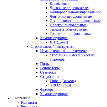
Барабанные
Дисковые (тарельчатые)
Калибровально-шлифовальные
Ленточно-шлифовальные
Осцилляционно-шпиндельные
Плоскошлифовальные
Тарельчато-ленточные
Точильно-шлифовальные
Комплектующие
JET (Джет)
Строительный инструмент
Измерительный инструмент
Угольники и механические
угломеры
Пилы
Реноваторы
Стамески
Струбцины
Einhell (Энхель)
GROZ (Гроз)
Фрезеры
Комплектующие
О магазине
Контакты
Реквизиты