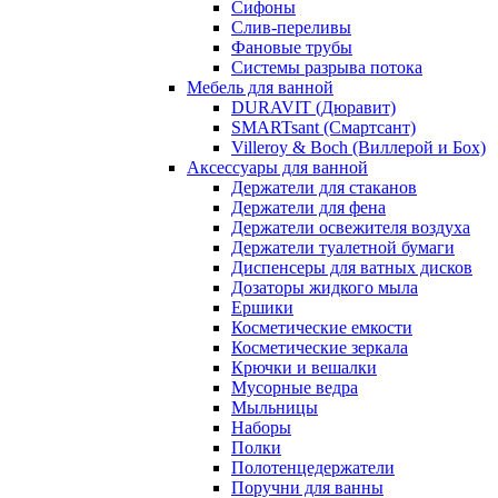
Сифоны
Слив-переливы
Фановые трубы
Системы разрыва потока
Мебель для ванной
DURAVIT (Дюравит)
SMARTsant (Смартсант)
Villeroy & Boch (Виллерой и Бох)
Аксессуары для ванной
Держатели для стаканов
Держатели для фена
Держатели освежителя воздуха
Держатели туалетной бумаги
Диспенсеры для ватных дисков
Дозаторы жидкого мыла
Ершики
Косметические емкости
Косметические зеркала
Крючки и вешалки
Мусорные ведра
Мыльницы
Наборы
Полки
Полотенцедержатели
Поручни для ванны