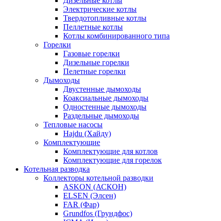
Дизельные котлы
Электрические котлы
Твердотопливные котлы
Пеллетные котлы
Котлы комбинированного типа
Горелки
Газовые горелки
Дизельные горелки
Пелетные горелки
Дымоходы
Двустенные дымоходы
Коаксиальные дымоходы
Одностенные дымоходы
Раздельные дымоходы
Тепловые насосы
Hajdu (Хайду)
Комплектующие
Комплектующие для котлов
Комплектующие для горелок
Котельная разводка
Коллекторы котельной разводки
ASKON (АСКОН)
ELSEN (Элсен)
FAR (Фар)
Grundfos (Грундфос)