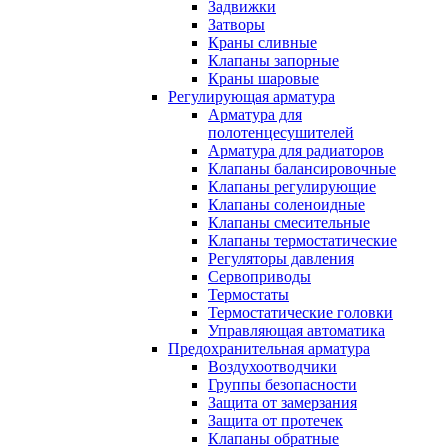
Задвижки
Затворы
Краны сливные
Клапаны запорные
Краны шаровые
Регулирующая арматура
Арматура для
полотенцесушителей
Арматура для радиаторов
Клапаны балансировочные
Клапаны регулирующие
Клапаны соленоидные
Клапаны смесительные
Клапаны термостатические
Регуляторы давления
Сервоприводы
Термостаты
Термостатические головки
Управляющая автоматика
Предохранительная арматура
Воздухоотводчики
Группы безопасности
Защита от замерзания
Защита от протечек
Клапаны обратные