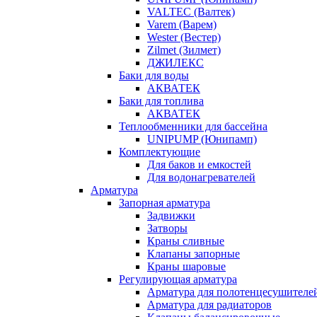
VALTEC (Валтек)
Varem (Варем)
Wester (Вестер)
Zilmet (Зилмет)
ДЖИЛЕКС
Баки для воды
АКВАТЕК
Баки для топлива
АКВАТЕК
Теплообменники для бассейна
UNIPUMP (Юнипамп)
Комплектующие
Для баков и емкостей
Для водонагревателей
Арматура
Запорная арматура
Задвижки
Затворы
Краны сливные
Клапаны запорные
Краны шаровые
Регулирующая арматура
Арматура для полотенцесушителе
Арматура для радиаторов