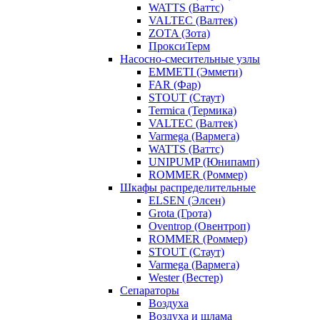
WATTS (Ваттс)
VALTEC (Валтек)
ZOTA (Зота)
ПроксиТерм
Насосно-смесительные узлы
EMMETI (Эммети)
FAR (Фар)
STOUT (Стаут)
Termica (Термика)
VALTEC (Валтек)
Varmega (Вармега)
WATTS (Ваттс)
UNIPUMP (Юнипамп)
ROMMER (Роммер)
Шкафы распределительные
ELSEN (Элсен)
Grota (Грота)
Oventrop (Овентроп)
ROMMER (Роммер)
STOUT (Стаут)
Varmega (Вармега)
Wester (Вестер)
Сепараторы
Воздуха
Воздуха и шлама