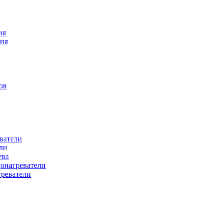
ия
ния
ов
ватели
ли
ева
донагреватели
греватели