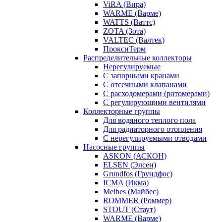
ViRA (Вира)
WARME (Варме)
WATTS (Ваттс)
ZOTA (Зота)
VALTEC (Валтек)
ПроксиТерм
Распределительные коллекторы
Нерегулируемые
С запорными кранами
С отсечными клапанами
С расходомерами (ротомерами)
С регулирующими вентилями
Коллекторные группы
Для водяного теплого пола
Для радиаторного отопления
С нерегулируемыми отводами
Насосные группы
ASKON (АСКОН)
ELSEN (Элсен)
Grundfos (Грундфос)
ICMA (Икма)
Meibes (Майбес)
ROMMER (Роммер)
STOUT (Стаут)
WARME (Варме)