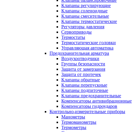
Клапаны балансировочные
Клапаны регулирующие
Клапаны соленоидные
Клапаны смесительные
Клапаны термостатические
Регуляторы давления
Сервоприводы
Термостаты
Термостатические головки
Управляющая автоматика
Предохранительная арматура
Воздухоотводчики
Группы безопасности
Защита от замерзания
Защита от протечек
Клапаны обратные
Клапаны перепускные
Клапаны подпиточные
Клапаны предохранительные
Компенсаторы антивибрационные
Компенсаторы гидроударов
Контрольно-измерительные приборы
Манометры
Термоманометры
Термометры