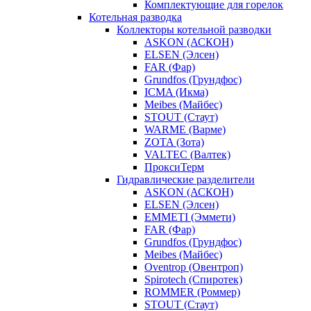
Комплектующие для горелок
Котельная разводка
Коллекторы котельной разводки
ASKON (АСКОН)
ELSEN (Элсен)
FAR (Фар)
Grundfos (Грундфос)
ICMA (Икма)
Meibes (Майбес)
STOUT (Стаут)
WARME (Варме)
ZOTA (Зота)
VALTEC (Валтек)
ПроксиТерм
Гидравлические разделители
ASKON (АСКОН)
ELSEN (Элсен)
EMMETI (Эммети)
FAR (Фар)
Grundfos (Грундфос)
Meibes (Майбес)
Oventrop (Овентроп)
Spirotech (Спиротек)
ROMMER (Роммер)
STOUT (Стаут)