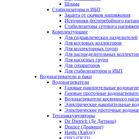
Шлама
Стабилизаторы и ИБП
Защита от скачков напряжения
Источники бесперебойного питан
Стабилизаторы сетевого напряже
Комплектующие
Для гидравлических разделителей
Для котловых коллекторов
Для коллекторных групп
Для распределительных коллектор
Для насосных групп
Для сепараторов
Для стабилизаторов и ИБП
Водонагреватели и баки
Водонагреватели
Газовые накопительные водонагре
Газовые проточные водонагревате
Водонагреватели косвенного нагр
Электрические накопительные во
Электрические проточные водона
Теплоаккумуляторы
De Dietrich (Де Дитриш)
Drazice (Дражице)
Hajdu (Хайду)
OSO (ОСО)