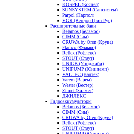
KOSPEL (Коспел)
SUNSYSTEM (Сансистем)
Parpol (Парпол)
VGR (Вендор Грин Рус)
Расширительные баки
Belamos (Беламос)
CIMM (Сим)
CRUWA by Ören (Крува)
Flamco (Фламко)
Reflex (Рефлекс)
STOUT (Стаут)
UNIGB (Униджиби)
UNIPUMP (Юнипамп)
VALTEC (Валтек)
Varem (Варем)
Wester (Вестер)
Zilmet (Зилмет)
ДЖИЛЕКС
Гидроаккумуляторы
Belamos (Беламос)
CIMM (Сим)
CRUWA by Ören (Крува)
Reflex (Рефлекс)
STOUT (Стаут)
UNIPUMP (Юнипамп)