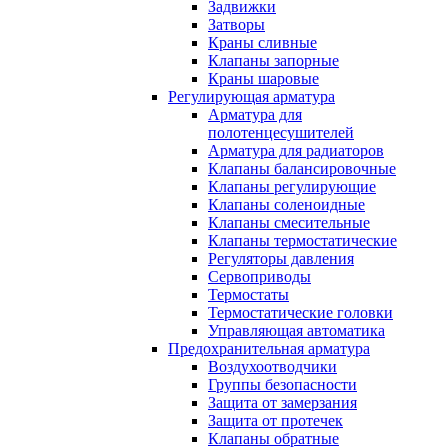
Задвижки
Затворы
Краны сливные
Клапаны запорные
Краны шаровые
Регулирующая арматура
Арматура для
полотенцесушителей
Арматура для радиаторов
Клапаны балансировочные
Клапаны регулирующие
Клапаны соленоидные
Клапаны смесительные
Клапаны термостатические
Регуляторы давления
Сервоприводы
Термостаты
Термостатические головки
Управляющая автоматика
Предохранительная арматура
Воздухоотводчики
Группы безопасности
Защита от замерзания
Защита от протечек
Клапаны обратные