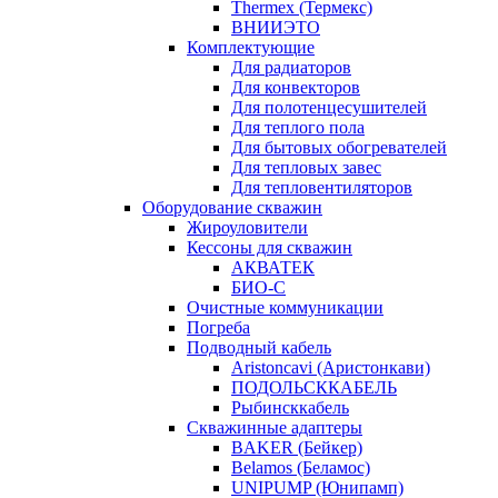
Thermex (Термекс)
ВНИИЭТО
Комплектующие
Для радиаторов
Для конвекторов
Для полотенцесушителей
Для теплого пола
Для бытовых обогревателей
Для тепловых завес
Для тепловентиляторов
Оборудование скважин
Жироуловители
Кессоны для скважин
АКВАТЕК
БИО-С
Очистные коммуникации
Погреба
Подводный кабель
Aristoncavi (Аристонкави)
ПОДОЛЬСККАБЕЛЬ
Рыбинсккабель
Скважинные адаптеры
BAKER (Бейкер)
Belamos (Беламос)
UNIPUMP (Юнипамп)