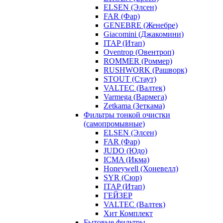
ELSEN (Элсен)
FAR (Фар)
GENEBRE (Женебре)
Giacomini (Джакомини)
ITAP (Итап)
Oventrop (Овентроп)
ROMMER (Роммер)
RUSHWORK (Рашворк)
STOUT (Стаут)
VALTEC (Валтек)
Varmega (Вармега)
Zetkama (Зеткама)
Фильтры тонкой очистки
(самопромывные)
ELSEN (Элсен)
FAR (Фар)
JUDO (Юдо)
ICMA (Икма)
Honeywell (Хоневелл)
SYR (Сюр)
ITAP (Итап)
ГЕЙЗЕР
VALTEC (Валтек)
Хит Комплект
Бытовые фильтры