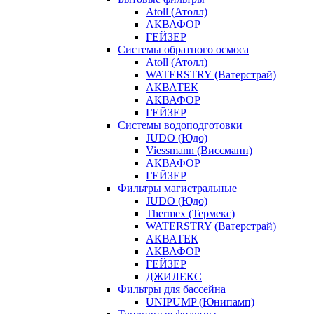
Atoll (Атолл)
АКВАФОР
ГЕЙЗЕР
Системы обратного осмоса
Atoll (Атолл)
WATERSTRY (Ватерстрай)
АКВАТЕК
АКВАФОР
ГЕЙЗЕР
Системы водоподготовки
JUDO (Юдо)
Viessmann (Виссманн)
АКВАФОР
ГЕЙЗЕР
Фильтры магистральные
JUDO (Юдо)
Thermex (Термекс)
WATERSTRY (Ватерстрай)
АКВАТЕК
АКВАФОР
ГЕЙЗЕР
ДЖИЛЕКС
Фильтры для бассейна
UNIPUMP (Юнипамп)