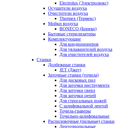
Electrolux (Электролюкс)
Осушители воздуха
Очистители воздуха
Thermex (Термекс)
Мойки воздуха
BONECO (Бонеко)
Бытовые стерилизаторы
Комплектующие
Для кондиционеров
Для увлажнителей воздуха
Для очистителей воздуха
Станки
Долбежные станки
JET (Джет)
Заточные станки (точила)
Для дисковых пил
Для заточки инструмента
Для заточки сверл
Для заточки цепей
Для строгальных ножей
С шлифовальной лентой
Точила-граверы
Точильно-шлифовальные
Распиловочные (пильные) станки
Ленточнопильные