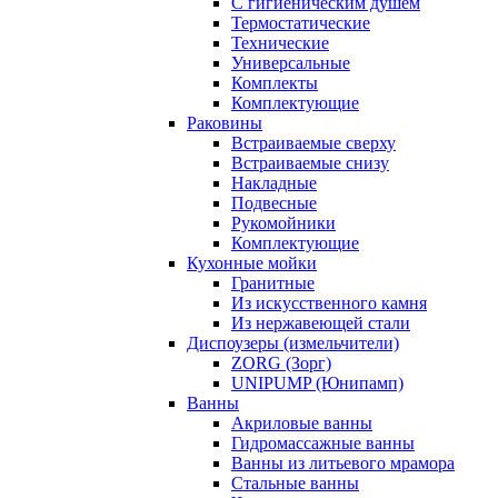
С гигиеническим душем
Термостатические
Технические
Универсальные
Комплекты
Комплектующие
Раковины
Встраиваемые сверху
Встраиваемые снизу
Накладные
Подвесные
Рукомойники
Комплектующие
Кухонные мойки
Гранитные
Из искусственного камня
Из нержавеющей стали
Диспоузеры (измельчители)
ZORG (Зорг)
UNIPUMP (Юнипамп)
Ванны
Акриловые ванны
Гидромассажные ванны
Ванны из литьевого мрамора
Стальные ванны