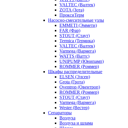
VALTEC (Валтек)
ZOTA (Зота)
ПроксиТерм
Насосно-смесительные узлы
EMMETI (Эммети)
FAR (Фар)
STOUT (Стаут)
Termica (Термика)
VALTEC (Валтек)
Varmega (Вармега)
WATTS (Ваттс)
UNIPUMP (Юнипамп)
ROMMER (Роммер)
Шкафы распределительные
ELSEN (Элсен)
Grota (Грота)
Oventrop (Овентроп)
ROMMER (Роммер)
STOUT (Стаут)
Varmega (Вармега)
Wester (Вестер)
Сепараторы
Воздуха
Воздуха и шлама