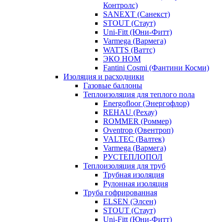
Контролс)
SANEXT (Санекст)
STOUT (Стаут)
Uni-Fitt (Юни-Фитт)
Varmega (Вармега)
WATTS (Ваттс)
ЭКО НОМ
Fantini Cosmi (Фантини Косми)
Изоляция и расходники
Газовые баллоны
Теплоизоляция для теплого пола
Energofloor (Энергофлор)
REHAU (Рехау)
ROMMER (Роммер)
Oventrop (Овентроп)
VALTEC (Валтек)
Varmega (Вармега)
РУСТЕПЛОПОЛ
Теплоизоляция для труб
Трубная изоляция
Рулонная изоляция
Труба гофрированная
ELSEN (Элсен)
STOUT (Стаут)
Uni-Fitt (Юни-Фитт)