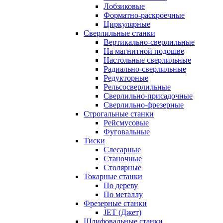
Лобзиковые
Форматно-раскроечные
Циркулярные
Сверлильные станки
Вертикально-сверлильные
На магнитной подошве
Настольные сверлильные
Радиально-сверлильные
Редукторные
Рельсосверлильные
Сверлильно-присадочные
Сверлильно-фрезерные
Строгальные станки
Рейсмусовые
Фуговальные
Тиски
Слесарные
Станочные
Столярные
Токарные станки
По дереву
По металлу
Фрезерные станки
JET (Джет)
Шлифовальные станки