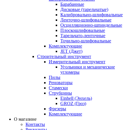
Барабанные
Дисковые (тарельчатые)
Калибровально-шлифовальные
Ленточно-шлифовальные
Осцилляционно-шпиндельные
Плоскошлифовальные
Тарельчато-ленточные
Точильно-шлифовальные
Комплектующие
JET (Джет)
Строительный инструмент
Измерительный инструмент
Угольники и механические
угломеры
Пилы
Реноваторы
Стамески
Струбцины
Einhell (Энхель)
GROZ (Гроз)
Фрезеры
Комплектующие
О магазине
Контакты
Реквизиты