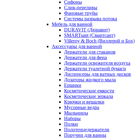
Сифоны
Слив-переливы
Фановые трубы
Системы разрыва потока
Мебель для ванной
DURAVIT (Дюравит)
SMARTsant (Смартсант)
Villeroy & Boch (Виллерой и Бох)
Аксессуары для ванной
Держатели для стаканов
Держатели для фена
Держатели освежителя воздуха
Держатели туалетной бумаги
Диспенсеры для ватных дисков
Дозаторы жидкого мыла
Ершики
Косметические емкости
Косметические зеркала
Крючки и вешалки
Мусорные ведра
Мыльницы
Наборы
Полки
Полотенцедержатели
Поручни для ванны