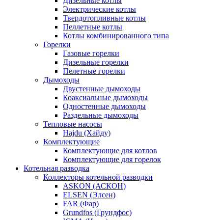
Дизельные котлы
Электрические котлы
Твердотопливные котлы
Пеллетные котлы
Котлы комбинированного типа
Горелки
Газовые горелки
Дизельные горелки
Пелетные горелки
Дымоходы
Двустенные дымоходы
Коаксиальные дымоходы
Одностенные дымоходы
Раздельные дымоходы
Тепловые насосы
Hajdu (Хайду)
Комплектующие
Комплектующие для котлов
Комплектующие для горелок
Котельная разводка
Коллекторы котельной разводки
ASKON (АСКОН)
ELSEN (Элсен)
FAR (Фар)
Grundfos (Грундфос)