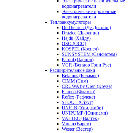
Электрические накопительные
водонагреватели
Электрические проточные
водонагреватели
Теплоаккумуляторы
De Dietrich (Де Дитриш)
Drazice (Дражице)
Hajdu (Хайду)
OSO (ОСО)
KOSPEL (Коспел)
SUNSYSTEM (Сансистем)
Parpol (Парпол)
VGR (Вендор Грин Рус)
Расширительные баки
Belamos (Беламос)
CIMM (Сим)
CRUWA by Ören (Крува)
Flamco (Фламко)
Reflex (Рефлекс)
STOUT (Стаут)
UNIGB (Униджиби)
UNIPUMP (Юнипамп)
VALTEC (Валтек)
Varem (Варем)
Wester (Вестер)