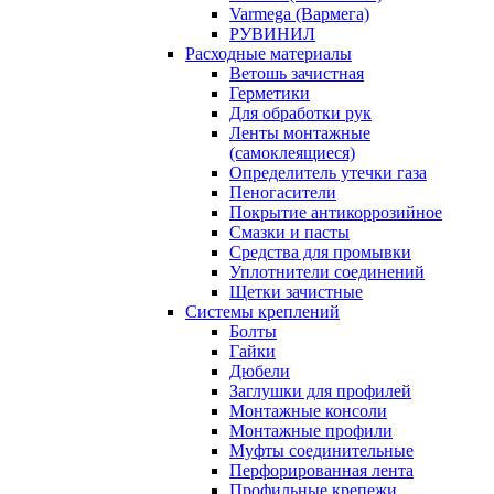
Varmega (Вармега)
РУВИНИЛ
Расходные материалы
Ветошь зачистная
Герметики
Для обработки рук
Ленты монтажные
(самоклеящиеся)
Определитель утечки газа
Пеногасители
Покрытие антикоррозийное
Смазки и пасты
Средства для промывки
Уплотнители соединений
Щетки зачистные
Системы креплений
Болты
Гайки
Дюбели
Заглушки для профилей
Монтажные консоли
Монтажные профили
Муфты соединительные
Перфорированная лента
Профильные крепежи