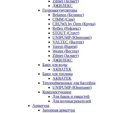
Zilmet (Зилмет)
ДЖИЛЕКС
Гидроаккумуляторы
Belamos (Беламос)
CIMM (Сим)
CRUWA by Ören (Крува)
Reflex (Рефлекс)
STOUT (Стаут)
UNIPUMP (Юнипамп)
VALTEC (Валтек)
Varem (Варем)
Wester (Вестер)
Zilmet (Зилмет)
ДЖИЛЕКС
Баки для воды
АКВАТЕК
Баки для топлива
АКВАТЕК
Теплообменники для бассейна
UNIPUMP (Юнипамп)
Комплектующие
Для баков и емкостей
Для водонагревателей
Арматура
Запорная арматура