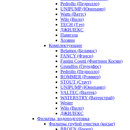
Pedrollo (Педролло)
UNIPUMP (Юнипамп)
Watts (Ваттс)
Wilo (Вило)
TECH (Тэч)
ДЖИЛЕКС
Пампэла
Хозяин
Комплектующие
Belamos (Беламос)
FANCY (Фэнси)
Fantini Cosmi (Фантини Косми)
Grundfos (Грундфос)
Pedrollo (Педролло)
ROMMER (Роммер)
STOUT (Стаут)
UNIPUMP (Юнипамп)
VALTEC (Валтек)
WATERSTRY (Ватерстрай)
Wester
Wilo (Вило)
ДЖИЛЕКС
Фильтры, водоподготовка
Фильтры грубой очистки (косые)
BROEN (Броен)