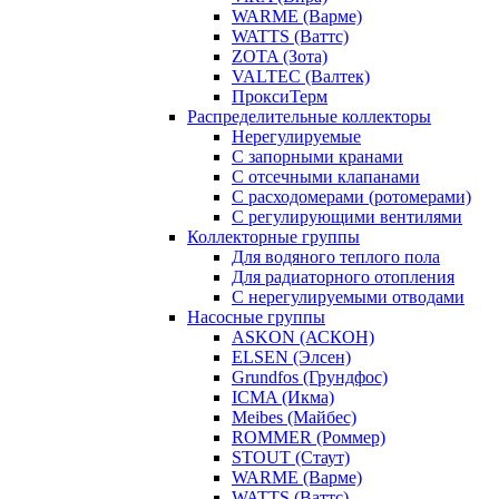
WARME (Варме)
WATTS (Ваттс)
ZOTA (Зота)
VALTEC (Валтек)
ПроксиТерм
Распределительные коллекторы
Нерегулируемые
С запорными кранами
С отсечными клапанами
С расходомерами (ротомерами)
С регулирующими вентилями
Коллекторные группы
Для водяного теплого пола
Для радиаторного отопления
С нерегулируемыми отводами
Насосные группы
ASKON (АСКОН)
ELSEN (Элсен)
Grundfos (Грундфос)
ICMA (Икма)
Meibes (Майбес)
ROMMER (Роммер)
STOUT (Стаут)
WARME (Варме)
WATTS (Ваттс)