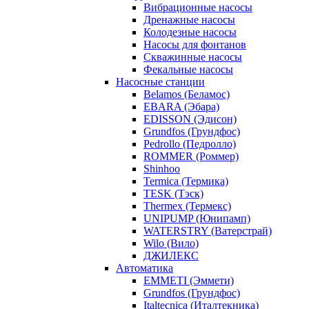
Вибрационные насосы
Дренажные насосы
Колодезные насосы
Насосы для фонтанов
Скважинные насосы
Фекальные насосы
Насосные станции
Belamos (Беламос)
EBARA (Эбара)
EDISSON (Эдисон)
Grundfos (Грундфос)
Pedrollo (Педролло)
ROMMER (Роммер)
Shinhoo
Termica (Термика)
TESK (Тэск)
Thermex (Термекс)
UNIPUMP (Юнипамп)
WATERSTRY (Ватерстрай)
Wilo (Вило)
ДЖИЛЕКС
Автоматика
EMMETI (Эммети)
Grundfos (Грундфос)
Italtecnica (Италтекника)