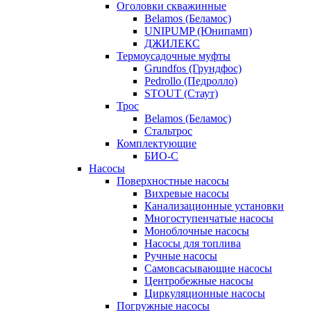
Оголовки скважинные
Belamos (Беламос)
UNIPUMP (Юнипамп)
ДЖИЛЕКС
Термоусадочные муфты
Grundfos (Грундфос)
Pedrollo (Педролло)
STOUT (Стаут)
Трос
Belamos (Беламос)
Стальтрос
Комплектующие
БИО-С
Насосы
Поверхностные насосы
Вихревые насосы
Канализационные установки
Многоступенчатые насосы
Моноблочные насосы
Насосы для топлива
Ручные насосы
Самовсасывающие насосы
Центробежные насосы
Циркуляционные насосы
Погружные насосы