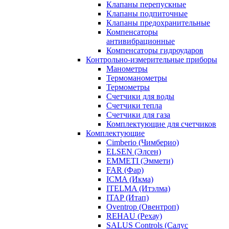
Клапаны перепускные
Клапаны подпиточные
Клапаны предохранительные
Компенсаторы
антивибрационные
Компенсаторы гидроударов
Контрольно-измерительные приборы
Манометры
Термоманометры
Термометры
Счетчики для воды
Счетчики тепла
Счетчики для газа
Комплектующие для счетчиков
Комплектующие
Cimberio (Чимберио)
ELSEN (Элсен)
EMMETI (Эммети)
FAR (Фар)
ICMA (Икма)
ITELMA (Итэлма)
ITAP (Итап)
Oventrop (Овентроп)
REHAU (Рехау)
SALUS Controls (Салус