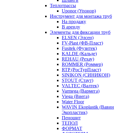
Шланги
Теплотрассы
Uponor (Упонор)
Инструмент для монтажа труб
На продажу
В аренду
Элементы для фиксации труб
ELSEN (Элсен)
FV-Plast (ФВ-Пласт)
Fusitek (Фузитек)
KALDE (Кальде)
REHAU (Рехау)
ROMMER (Роммер)
RTP (РосТурПласт)
SINIKON (СИНИКОН)
STOUT (Стаут)
VALTEC (Валтек)
Varmega (Вармега)
Viega (Виега)
Water Floor
WAVIN Ekoplastik (Вавин
Экопластик)
Пенощит
ТЕПОЛ
ФОРМАТ