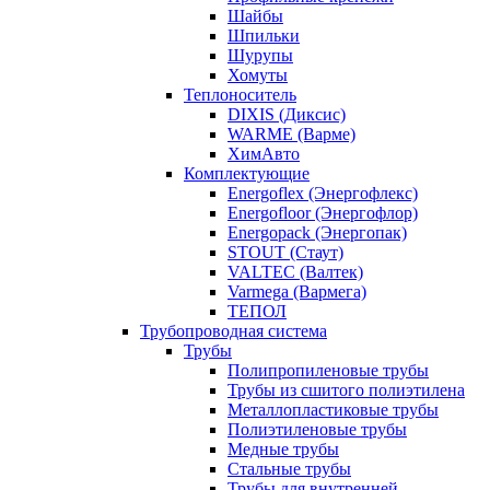
Шайбы
Шпильки
Шурупы
Хомуты
Теплоноситель
DIXIS (Диксис)
WARME (Варме)
ХимАвто
Комплектующие
Energoflex (Энергофлекс)
Energofloor (Энергофлор)
Energopack (Энергопак)
STOUT (Стаут)
VALTEC (Валтек)
Varmega (Вармега)
ТЕПОЛ
Трубопроводная система
Трубы
Полипропиленовые трубы
Трубы из сшитого полиэтилена
Металлопластиковые трубы
Полиэтиленовые трубы
Медные трубы
Стальные трубы
Трубы для внутренней