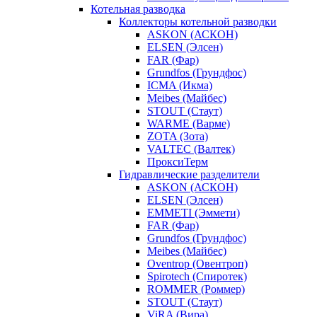
Котельная разводка
Коллекторы котельной разводки
ASKON (АСКОН)
ELSEN (Элсен)
FAR (Фар)
Grundfos (Грундфос)
ICMA (Икма)
Meibes (Майбес)
STOUT (Стаут)
WARME (Варме)
ZOTA (Зота)
VALTEC (Валтек)
ПроксиТерм
Гидравлические разделители
ASKON (АСКОН)
ELSEN (Элсен)
EMMETI (Эммети)
FAR (Фар)
Grundfos (Грундфос)
Meibes (Майбес)
Oventrop (Овентроп)
Spirotech (Спиротек)
ROMMER (Роммер)
STOUT (Стаут)
ViRA (Вира)