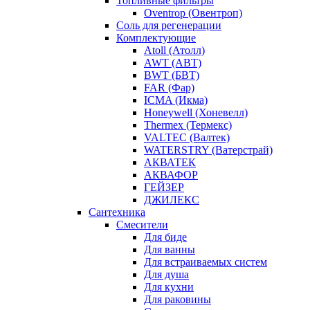
Топливные фильтры
Oventrop (Овентроп)
Соль для регенерации
Комплектующие
Atoll (Атолл)
AWT (АВТ)
BWT (БВТ)
FAR (Фар)
ICMA (Икма)
Honeywell (Хоневелл)
Thermex (Термекс)
VALTEC (Валтек)
WATERSTRY (Ватерстрай)
АКВАТЕК
АКВАФОР
ГЕЙЗЕР
ДЖИЛЕКС
Сантехника
Смесители
Для биде
Для ванны
Для встраиваемых систем
Для душа
Для кухни
Для раковины