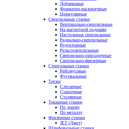
Лобзиковые
Форматно-раскроечные
Циркулярные
Сверлильные станки
Вертикально-сверлильные
На магнитной подошве
Настольные сверлильные
Радиально-сверлильные
Редукторные
Рельсосверлильные
Сверлильно-присадочные
Сверлильно-фрезерные
Строгальные станки
Рейсмусовые
Фуговальные
Тиски
Слесарные
Станочные
Столярные
Токарные станки
По дереву
По металлу
Фрезерные станки
JET (Джет)
Шлифовальные станки