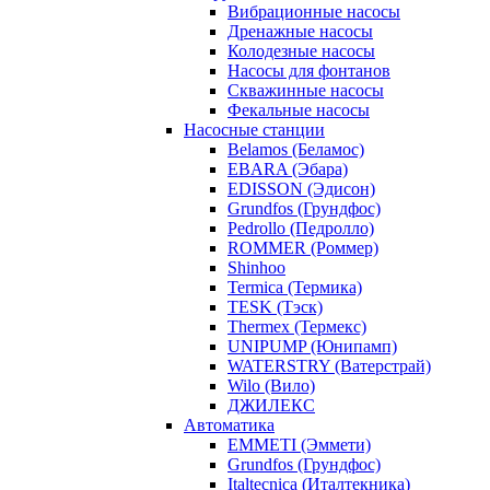
Вибрационные насосы
Дренажные насосы
Колодезные насосы
Насосы для фонтанов
Скважинные насосы
Фекальные насосы
Насосные станции
Belamos (Беламос)
EBARA (Эбара)
EDISSON (Эдисон)
Grundfos (Грундфос)
Pedrollo (Педролло)
ROMMER (Роммер)
Shinhoo
Termica (Термика)
TESK (Тэск)
Thermex (Термекс)
UNIPUMP (Юнипамп)
WATERSTRY (Ватерстрай)
Wilo (Вило)
ДЖИЛЕКС
Автоматика
EMMETI (Эммети)
Grundfos (Грундфос)
Italtecnica (Италтекника)