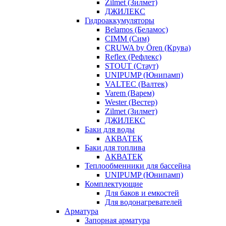
Zilmet (Зилмет)
ДЖИЛЕКС
Гидроаккумуляторы
Belamos (Беламос)
CIMM (Сим)
CRUWA by Ören (Крува)
Reflex (Рефлекс)
STOUT (Стаут)
UNIPUMP (Юнипамп)
VALTEC (Валтек)
Varem (Варем)
Wester (Вестер)
Zilmet (Зилмет)
ДЖИЛЕКС
Баки для воды
АКВАТЕК
Баки для топлива
АКВАТЕК
Теплообменники для бассейна
UNIPUMP (Юнипамп)
Комплектующие
Для баков и емкостей
Для водонагревателей
Арматура
Запорная арматура