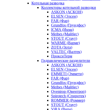
Котельная разводка
Коллекторы котельной разводки
ASKON (АСКОН)
ELSEN (Элсен)
FAR (Фар)
Grundfos (Грундфос)
ICMA (Икма)
Meibes (Майбес)
STOUT (Стаут)
WARME (Варме)
ZOTA (Зота)
VALTEC (Валтек)
ПроксиТерм
Гидравлические разделители
ASKON (АСКОН)
ELSEN (Элсен)
EMMETI (Эммети)
FAR (Фар)
Grundfos (Грундфос)
Meibes (Майбес)
Oventrop (Овентроп)
Spirotech (Спиротек)
ROMMER (Роммер)
STOUT (Стаут)
ViRA (Вира)