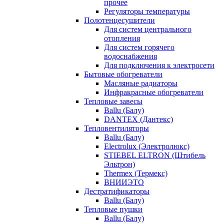
прочее
Регуляторы температуры
Полотенцесушители
Для систем центрального
отопления
Для систем горячего
водоснабжения
Для подключения к электросети
Бытовые обогреватели
Масляные радиаторы
Инфракрасные обогреватели
Тепловые завесы
Ballu (Балу)
DANTEX (Дантекс)
Тепловентиляторы
Ballu (Балу)
Electrolux (Электролюкс)
STIEBEL ELTRON (Штибель
Эльтрон)
Thermex (Термекс)
ВНИИЭТО
Дестратификаторы
Ballu (Балу)
Тепловые пушки
Ballu (Балу)