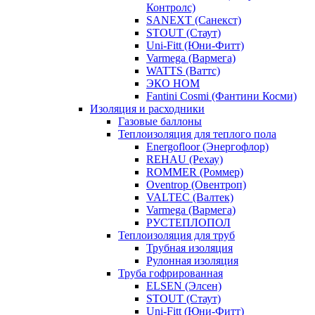
Контролс)
SANEXT (Санекст)
STOUT (Стаут)
Uni-Fitt (Юни-Фитт)
Varmega (Вармега)
WATTS (Ваттс)
ЭКО НОМ
Fantini Cosmi (Фантини Косми)
Изоляция и расходники
Газовые баллоны
Теплоизоляция для теплого пола
Energofloor (Энергофлор)
REHAU (Рехау)
ROMMER (Роммер)
Oventrop (Овентроп)
VALTEC (Валтек)
Varmega (Вармега)
РУСТЕПЛОПОЛ
Теплоизоляция для труб
Трубная изоляция
Рулонная изоляция
Труба гофрированная
ELSEN (Элсен)
STOUT (Стаут)
Uni-Fitt (Юни-Фитт)