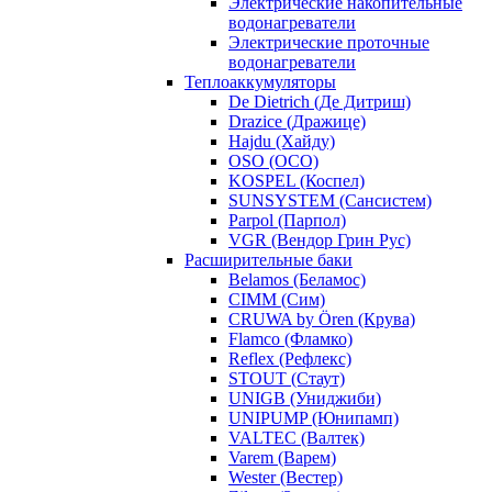
Электрические накопительные
водонагреватели
Электрические проточные
водонагреватели
Теплоаккумуляторы
De Dietrich (Де Дитриш)
Drazice (Дражице)
Hajdu (Хайду)
OSO (ОСО)
KOSPEL (Коспел)
SUNSYSTEM (Сансистем)
Parpol (Парпол)
VGR (Вендор Грин Рус)
Расширительные баки
Belamos (Беламос)
CIMM (Сим)
CRUWA by Ören (Крува)
Flamco (Фламко)
Reflex (Рефлекс)
STOUT (Стаут)
UNIGB (Униджиби)
UNIPUMP (Юнипамп)
VALTEC (Валтек)
Varem (Варем)
Wester (Вестер)