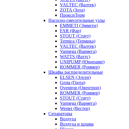
VALTEC (Валтек)
ZOTA (Зота)
ПроксиТерм
Насосно-смесительные узлы
EMMETI (Эммети)
FAR (Фар)
STOUT (Стаут)
Termica (Термика)
VALTEC (Валтек)
Varmega (Вармега)
WATTS (Ваттс)
UNIPUMP (Юнипамп)
ROMMER (Роммер)
Шкафы распределительные
ELSEN (Элсен)
Grota (Грота)
Oventrop (Овентроп)
ROMMER (Роммер)
STOUT (Стаут)
Varmega (Вармега)
Wester (Вестер)
Сепараторы
Воздуха
Воздуха и шлама