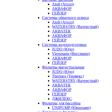
Atoll (Атолл)
АКВАФОР
ГЕЙЗЕР
Системы обратного осмоса
Atoll (Атолл)
WATERSTRY (Ватерстрай)
АКВАТЕК
АКВАФОР
ГЕЙЗЕР
Системы водоподготовки
JUDO (Юдо)
Viessmann (Виссманн)
АКВАФОР
ГЕЙЗЕР
Фильтры магистральные
JUDO (Юдо)
Thermex (Термекс)
WATERSTRY (Ватерстрай)
АКВАТЕК
АКВАФОР
ГЕЙЗЕР
ДЖИЛЕКС
Фильтры для бассейна
UNIPUMP (Юнипамп)