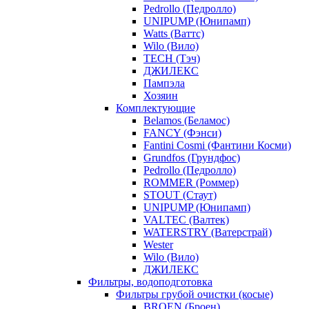
Pedrollo (Педролло)
UNIPUMP (Юнипамп)
Watts (Ваттс)
Wilo (Вило)
TECH (Тэч)
ДЖИЛЕКС
Пампэла
Хозяин
Комплектующие
Belamos (Беламос)
FANCY (Фэнси)
Fantini Cosmi (Фантини Косми)
Grundfos (Грундфос)
Pedrollo (Педролло)
ROMMER (Роммер)
STOUT (Стаут)
UNIPUMP (Юнипамп)
VALTEC (Валтек)
WATERSTRY (Ватерстрай)
Wester
Wilo (Вило)
ДЖИЛЕКС
Фильтры, водоподготовка
Фильтры грубой очистки (косые)
BROEN (Броен)