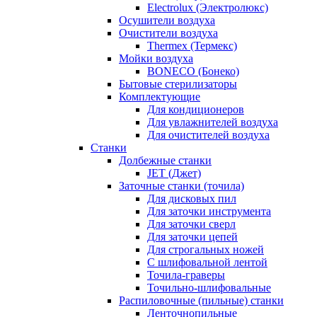
Electrolux (Электролюкс)
Осушители воздуха
Очистители воздуха
Thermex (Термекс)
Мойки воздуха
BONECO (Бонеко)
Бытовые стерилизаторы
Комплектующие
Для кондиционеров
Для увлажнителей воздуха
Для очистителей воздуха
Станки
Долбежные станки
JET (Джет)
Заточные станки (точила)
Для дисковых пил
Для заточки инструмента
Для заточки сверл
Для заточки цепей
Для строгальных ножей
С шлифовальной лентой
Точила-граверы
Точильно-шлифовальные
Распиловочные (пильные) станки
Ленточнопильные