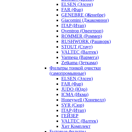
ELSEN (Элсен)
FAR (Фар)
GENEBRE (Женебре)
Giacomini (Джакомини)
ITAP (Итап)
Oventrop (Овентроп)
ROMMER (Роммер)
RUSHWORK (Рашворк)
STOUT (Стаут)
VALTEC (Валтек)
Varmega (Вармега)
Zetkama (Зеткама)
Фильтры тонкой очистки
(самопромывные)
ELSEN (Элсен)
FAR (Фар)
JUDO (Юдо)
ICMA (Икма)
Honeywell (Хоневелл)
SYR (Сюр)
ITAP (Итап)
ГЕЙЗЕР
VALTEC (Валтек)
Хит Комплект
Бытовые фильтры