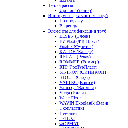
Шланги
Теплотрассы
Uponor (Упонор)
Инструмент для монтажа труб
На продажу
В аренду
Элементы для фиксации труб
ELSEN (Элсен)
FV-Plast (ФВ-Пласт)
Fusitek (Фузитек)
KALDE (Кальде)
REHAU (Рехау)
ROMMER (Роммер)
RTP (РосТурПласт)
SINIKON (СИНИКОН)
STOUT (Стаут)
VALTEC (Валтек)
Varmega (Вармега)
Viega (Виега)
Water Floor
WAVIN Ekoplastik (Вавин
Экопластик)
Пенощит
ТЕПОЛ
ФОРМАТ