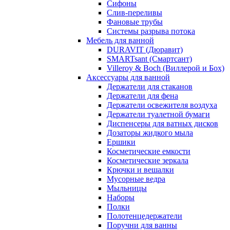
Сифоны
Слив-переливы
Фановые трубы
Системы разрыва потока
Мебель для ванной
DURAVIT (Дюравит)
SMARTsant (Смартсант)
Villeroy & Boch (Виллерой и Бох)
Аксессуары для ванной
Держатели для стаканов
Держатели для фена
Держатели освежителя воздуха
Держатели туалетной бумаги
Диспенсеры для ватных дисков
Дозаторы жидкого мыла
Ершики
Косметические емкости
Косметические зеркала
Крючки и вешалки
Мусорные ведра
Мыльницы
Наборы
Полки
Полотенцедержатели
Поручни для ванны