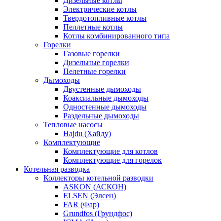
Дизельные котлы
Электрические котлы
Твердотопливные котлы
Пеллетные котлы
Котлы комбинированного типа
Горелки
Газовые горелки
Дизельные горелки
Пелетные горелки
Дымоходы
Двустенные дымоходы
Коаксиальные дымоходы
Одностенные дымоходы
Раздельные дымоходы
Тепловые насосы
Hajdu (Хайду)
Комплектующие
Комплектующие для котлов
Комплектующие для горелок
Котельная разводка
Коллекторы котельной разводки
ASKON (АСКОН)
ELSEN (Элсен)
FAR (Фар)
Grundfos (Грундфос)