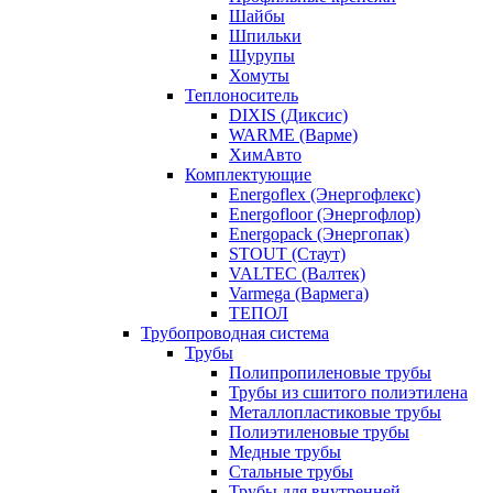
Шайбы
Шпильки
Шурупы
Хомуты
Теплоноситель
DIXIS (Диксис)
WARME (Варме)
ХимАвто
Комплектующие
Energoflex (Энергофлекс)
Energofloor (Энергофлор)
Energopack (Энергопак)
STOUT (Стаут)
VALTEC (Валтек)
Varmega (Вармега)
ТЕПОЛ
Трубопроводная система
Трубы
Полипропиленовые трубы
Трубы из сшитого полиэтилена
Металлопластиковые трубы
Полиэтиленовые трубы
Медные трубы
Стальные трубы
Трубы для внутренней