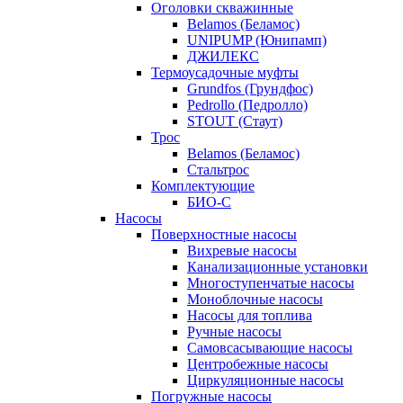
Оголовки скважинные
Belamos (Беламос)
UNIPUMP (Юнипамп)
ДЖИЛЕКС
Термоусадочные муфты
Grundfos (Грундфос)
Pedrollo (Педролло)
STOUT (Стаут)
Трос
Belamos (Беламос)
Стальтрос
Комплектующие
БИО-С
Насосы
Поверхностные насосы
Вихревые насосы
Канализационные установки
Многоступенчатые насосы
Моноблочные насосы
Насосы для топлива
Ручные насосы
Самовсасывающие насосы
Центробежные насосы
Циркуляционные насосы
Погружные насосы