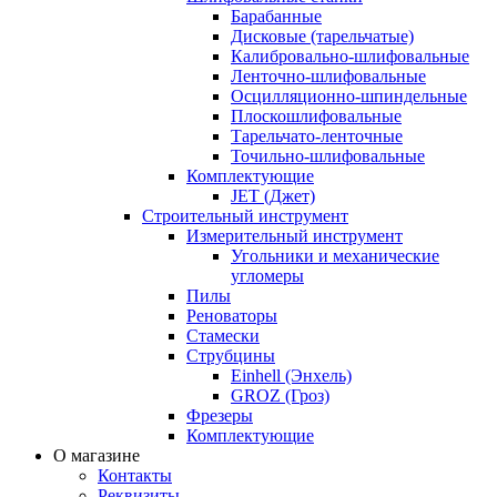
Барабанные
Дисковые (тарельчатые)
Калибровально-шлифовальные
Ленточно-шлифовальные
Осцилляционно-шпиндельные
Плоскошлифовальные
Тарельчато-ленточные
Точильно-шлифовальные
Комплектующие
JET (Джет)
Строительный инструмент
Измерительный инструмент
Угольники и механические
угломеры
Пилы
Реноваторы
Стамески
Струбцины
Einhell (Энхель)
GROZ (Гроз)
Фрезеры
Комплектующие
О магазине
Контакты
Реквизиты