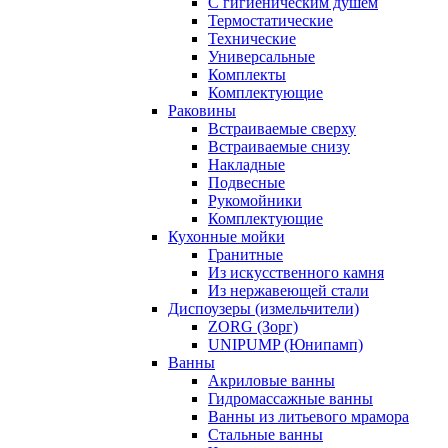
С гигиеническим душем
Термостатические
Технические
Универсальные
Комплекты
Комплектующие
Раковины
Встраиваемые сверху
Встраиваемые снизу
Накладные
Подвесные
Рукомойники
Комплектующие
Кухонные мойки
Гранитные
Из искусственного камня
Из нержавеющей стали
Диспоузеры (измельчители)
ZORG (Зорг)
UNIPUMP (Юнипамп)
Ванны
Акриловые ванны
Гидромассажные ванны
Ванны из литьевого мрамора
Стальные ванны