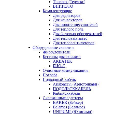
Thermex (Термекс)
ВНИИЭТО
Комплектующие
Для радиаторов
Для конвекторов
Для полотенцесушителей
Для теплого пола
Для бытовых обогревателей
Для тепловых завес
Для тепловентиляторов
Оборудование скважин
Жироуловители
Кессоны для скважин
АКВАТЕК
БИО-С
Очистные коммуникации
Погреба
Подводный кабель
Aristoncavi (Аристонкави)
ПОДОЛЬСККАБЕЛЬ
Рыбинсккабель
Скважинные адаптеры
BAKER (Бейкер)
Belamos (Беламос)
UNIPUMP (Юнипамп)