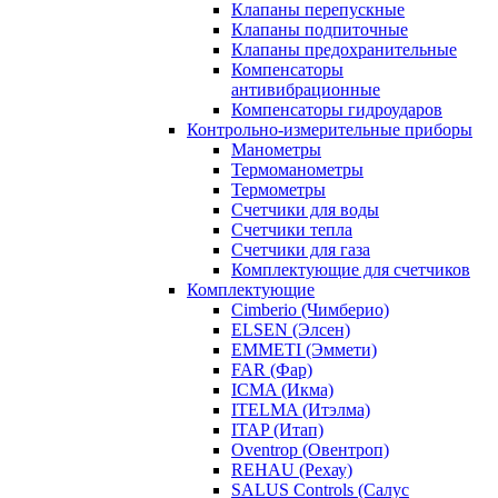
Клапаны перепускные
Клапаны подпиточные
Клапаны предохранительные
Компенсаторы
антивибрационные
Компенсаторы гидроударов
Контрольно-измерительные приборы
Манометры
Термоманометры
Термометры
Счетчики для воды
Счетчики тепла
Счетчики для газа
Комплектующие для счетчиков
Комплектующие
Cimberio (Чимберио)
ELSEN (Элсен)
EMMETI (Эммети)
FAR (Фар)
ICMA (Икма)
ITELMA (Итэлма)
ITAP (Итап)
Oventrop (Овентроп)
REHAU (Рехау)
SALUS Controls (Салус