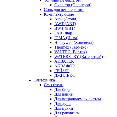
Топливные фильтры
Oventrop (Овентроп)
Соль для регенерации
Комплектующие
Atoll (Атолл)
AWT (АВТ)
BWT (БВТ)
FAR (Фар)
ICMA (Икма)
Honeywell (Хоневелл)
Thermex (Термекс)
VALTEC (Валтек)
WATERSTRY (Ватерстрай)
АКВАТЕК
АКВАФОР
ГЕЙЗЕР
ДЖИЛЕКС
Сантехника
Смесители
Для биде
Для ванны
Для встраиваемых систем
Для душа
Для кухни
Для раковины