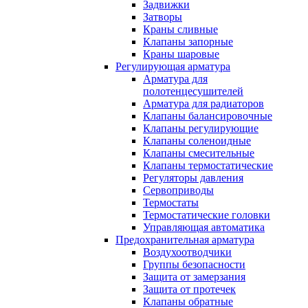
Задвижки
Затворы
Краны сливные
Клапаны запорные
Краны шаровые
Регулирующая арматура
Арматура для
полотенцесушителей
Арматура для радиаторов
Клапаны балансировочные
Клапаны регулирующие
Клапаны соленоидные
Клапаны смесительные
Клапаны термостатические
Регуляторы давления
Сервоприводы
Термостаты
Термостатические головки
Управляющая автоматика
Предохранительная арматура
Воздухоотводчики
Группы безопасности
Защита от замерзания
Защита от протечек
Клапаны обратные