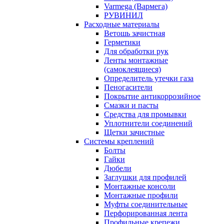
Varmega (Вармега)
РУВИНИЛ
Расходные материалы
Ветошь зачистная
Герметики
Для обработки рук
Ленты монтажные
(самоклеящиеся)
Определитель утечки газа
Пеногасители
Покрытие антикоррозийное
Смазки и пасты
Средства для промывки
Уплотнители соединений
Щетки зачистные
Системы креплений
Болты
Гайки
Дюбели
Заглушки для профилей
Монтажные консоли
Монтажные профили
Муфты соединительные
Перфорированная лента
Профильные крепежи