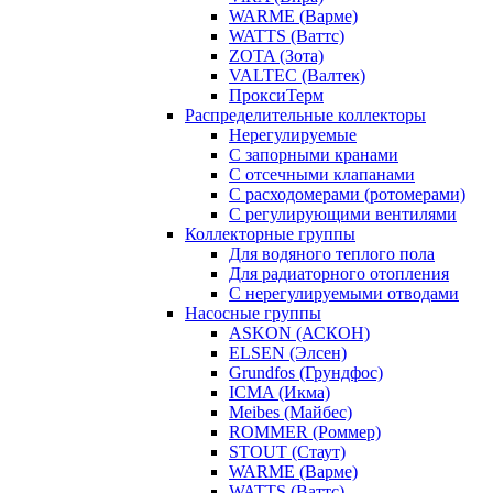
WARME (Варме)
WATTS (Ваттс)
ZOTA (Зота)
VALTEC (Валтек)
ПроксиТерм
Распределительные коллекторы
Нерегулируемые
С запорными кранами
С отсечными клапанами
С расходомерами (ротомерами)
С регулирующими вентилями
Коллекторные группы
Для водяного теплого пола
Для радиаторного отопления
С нерегулируемыми отводами
Насосные группы
ASKON (АСКОН)
ELSEN (Элсен)
Grundfos (Грундфос)
ICMA (Икма)
Meibes (Майбес)
ROMMER (Роммер)
STOUT (Стаут)
WARME (Варме)
WATTS (Ваттс)