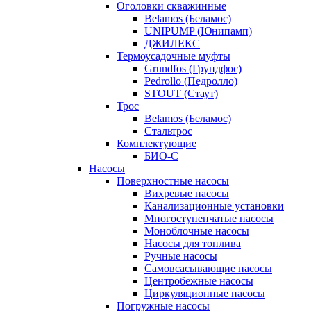
Оголовки скважинные
Belamos (Беламос)
UNIPUMP (Юнипамп)
ДЖИЛЕКС
Термоусадочные муфты
Grundfos (Грундфос)
Pedrollo (Педролло)
STOUT (Стаут)
Трос
Belamos (Беламос)
Стальтрос
Комплектующие
БИО-С
Насосы
Поверхностные насосы
Вихревые насосы
Канализационные установки
Многоступенчатые насосы
Моноблочные насосы
Насосы для топлива
Ручные насосы
Самовсасывающие насосы
Центробежные насосы
Циркуляционные насосы
Погружные насосы