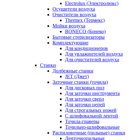
Electrolux (Электролюкс)
Осушители воздуха
Очистители воздуха
Thermex (Термекс)
Мойки воздуха
BONECO (Бонеко)
Бытовые стерилизаторы
Комплектующие
Для кондиционеров
Для увлажнителей воздуха
Для очистителей воздуха
Станки
Долбежные станки
JET (Джет)
Заточные станки (точила)
Для дисковых пил
Для заточки инструмента
Для заточки сверл
Для заточки цепей
Для строгальных ножей
С шлифовальной лентой
Точила-граверы
Точильно-шлифовальные
Распиловочные (пильные) станки
Ленточнопильные