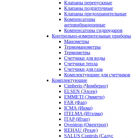
Клапаны перепускные
Клапаны подпиточные
Клапаны предохранительные
Компенсаторы
антивибрационные
Компенсаторы гидроударов
Контрольно-измерительные приборы
Манометры
Термоманометры
Термометры
Счетчики для воды
Счетчики тепла
Счетчики для газа
Комплектующие для счетчиков
Комплектующие
Cimberio (Чимберио)
ELSEN (Элсен)
EMMETI (Эммети)
FAR (Фар)
ICMA (Икма)
ITELMA (Итэлма)
ITAP (Итап)
Oventrop (Овентроп)
REHAU (Рехау)
SALUS Controls (Салус