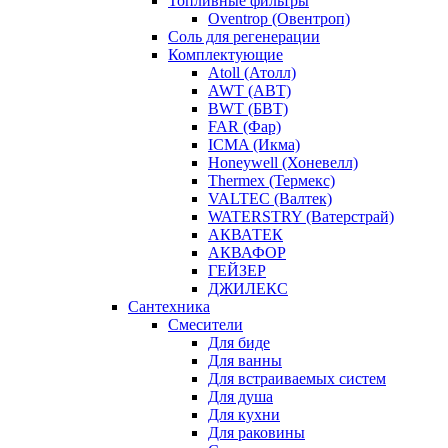
Топливные фильтры
Oventrop (Овентроп)
Соль для регенерации
Комплектующие
Atoll (Атолл)
AWT (АВТ)
BWT (БВТ)
FAR (Фар)
ICMA (Икма)
Honeywell (Хоневелл)
Thermex (Термекс)
VALTEC (Валтек)
WATERSTRY (Ватерстрай)
АКВАТЕК
АКВАФОР
ГЕЙЗЕР
ДЖИЛЕКС
Сантехника
Смесители
Для биде
Для ванны
Для встраиваемых систем
Для душа
Для кухни
Для раковины