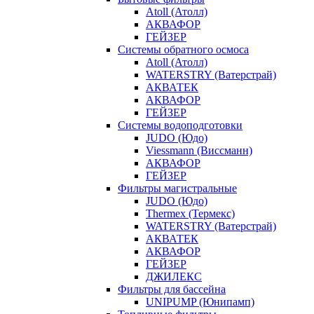
Atoll (Атолл)
АКВАФОР
ГЕЙЗЕР
Системы обратного осмоса
Atoll (Атолл)
WATERSTRY (Ватерстрай)
АКВАТЕК
АКВАФОР
ГЕЙЗЕР
Системы водоподготовки
JUDO (Юдо)
Viessmann (Виссманн)
АКВАФОР
ГЕЙЗЕР
Фильтры магистральные
JUDO (Юдо)
Thermex (Термекс)
WATERSTRY (Ватерстрай)
АКВАТЕК
АКВАФОР
ГЕЙЗЕР
ДЖИЛЕКС
Фильтры для бассейна
UNIPUMP (Юнипамп)