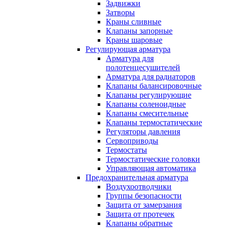
Задвижки
Затворы
Краны сливные
Клапаны запорные
Краны шаровые
Регулирующая арматура
Арматура для
полотенцесушителей
Арматура для радиаторов
Клапаны балансировочные
Клапаны регулирующие
Клапаны соленоидные
Клапаны смесительные
Клапаны термостатические
Регуляторы давления
Сервоприводы
Термостаты
Термостатические головки
Управляющая автоматика
Предохранительная арматура
Воздухоотводчики
Группы безопасности
Защита от замерзания
Защита от протечек
Клапаны обратные