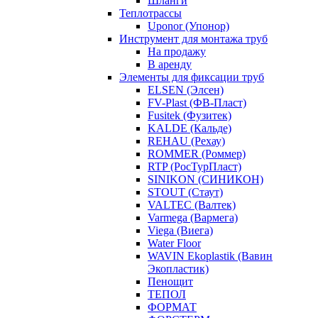
Шланги
Теплотрассы
Uponor (Упонор)
Инструмент для монтажа труб
На продажу
В аренду
Элементы для фиксации труб
ELSEN (Элсен)
FV-Plast (ФВ-Пласт)
Fusitek (Фузитек)
KALDE (Кальде)
REHAU (Рехау)
ROMMER (Роммер)
RTP (РосТурПласт)
SINIKON (СИНИКОН)
STOUT (Стаут)
VALTEC (Валтек)
Varmega (Вармега)
Viega (Виега)
Water Floor
WAVIN Ekoplastik (Вавин
Экопластик)
Пенощит
ТЕПОЛ
ФОРМАТ