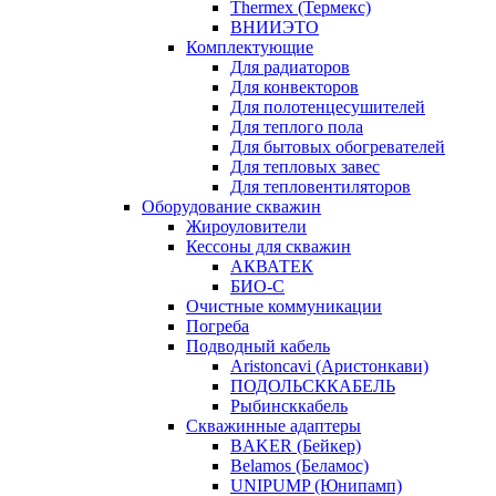
Thermex (Термекс)
ВНИИЭТО
Комплектующие
Для радиаторов
Для конвекторов
Для полотенцесушителей
Для теплого пола
Для бытовых обогревателей
Для тепловых завес
Для тепловентиляторов
Оборудование скважин
Жироуловители
Кессоны для скважин
АКВАТЕК
БИО-С
Очистные коммуникации
Погреба
Подводный кабель
Aristoncavi (Аристонкави)
ПОДОЛЬСККАБЕЛЬ
Рыбинсккабель
Скважинные адаптеры
BAKER (Бейкер)
Belamos (Беламос)
UNIPUMP (Юнипамп)