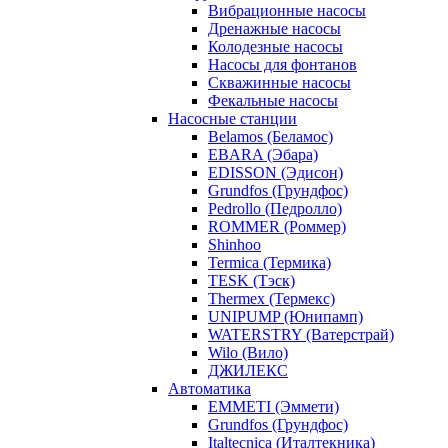
Вибрационные насосы
Дренажные насосы
Колодезные насосы
Насосы для фонтанов
Скважинные насосы
Фекальные насосы
Насосные станции
Belamos (Беламос)
EBARA (Эбара)
EDISSON (Эдисон)
Grundfos (Грундфос)
Pedrollo (Педролло)
ROMMER (Роммер)
Shinhoo
Termica (Термика)
TESK (Тэск)
Thermex (Термекс)
UNIPUMP (Юнипамп)
WATERSTRY (Ватерстрай)
Wilo (Вило)
ДЖИЛЕКС
Автоматика
EMMETI (Эммети)
Grundfos (Грундфос)
Italtecnica (Италтекника)