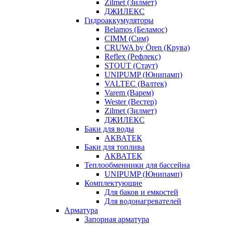
Zilmet (Зилмет)
ДЖИЛЕКС
Гидроаккумуляторы
Belamos (Беламос)
CIMM (Сим)
CRUWA by Ören (Крува)
Reflex (Рефлекс)
STOUT (Стаут)
UNIPUMP (Юнипамп)
VALTEC (Валтек)
Varem (Варем)
Wester (Вестер)
Zilmet (Зилмет)
ДЖИЛЕКС
Баки для воды
АКВАТЕК
Баки для топлива
АКВАТЕК
Теплообменники для бассейна
UNIPUMP (Юнипамп)
Комплектующие
Для баков и емкостей
Для водонагревателей
Арматура
Запорная арматура