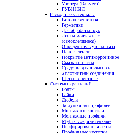
Varmega (Вармега)
РУВИНИЛ
Расходные материалы
Ветошь зачистная
Герметики
Для обработки рук
Ленты монтажные
(самоклеящиеся)
Определитель утечки газа
Пеногасители
Покрытие антикоррозийное
Смазки и пасты
Средства для промывки
Уплотнители соединений
Щетки зачистные
Системы креплений
Болты
Гайки
Дюбели
Заглушки для профилей
Монтажные консоли
Монтажные профили
Муфты соединительные
Перфорированная лента
Профильные крепежи