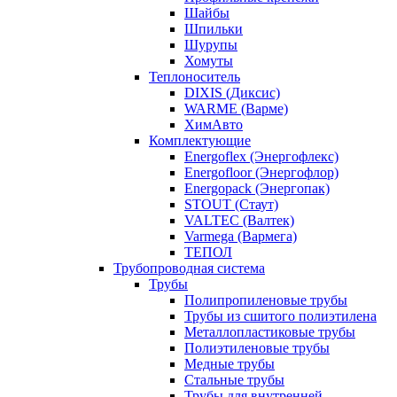
Шайбы
Шпильки
Шурупы
Хомуты
Теплоноситель
DIXIS (Диксис)
WARME (Варме)
ХимАвто
Комплектующие
Energoflex (Энергофлекс)
Energofloor (Энергофлор)
Energopack (Энергопак)
STOUT (Стаут)
VALTEC (Валтек)
Varmega (Вармега)
ТЕПОЛ
Трубопроводная система
Трубы
Полипропиленовые трубы
Трубы из сшитого полиэтилена
Металлопластиковые трубы
Полиэтиленовые трубы
Медные трубы
Стальные трубы
Трубы для внутренней