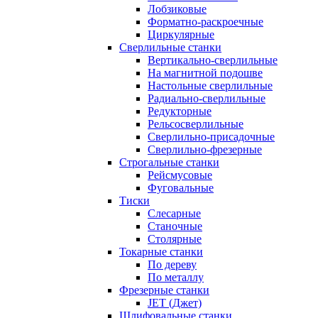
Лобзиковые
Форматно-раскроечные
Циркулярные
Сверлильные станки
Вертикально-сверлильные
На магнитной подошве
Настольные сверлильные
Радиально-сверлильные
Редукторные
Рельсосверлильные
Сверлильно-присадочные
Сверлильно-фрезерные
Строгальные станки
Рейсмусовые
Фуговальные
Тиски
Слесарные
Станочные
Столярные
Токарные станки
По дереву
По металлу
Фрезерные станки
JET (Джет)
Шлифовальные станки