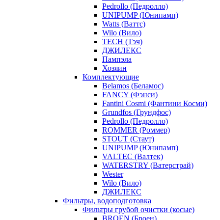
Pedrollo (Педролло)
UNIPUMP (Юнипамп)
Watts (Ваттс)
Wilo (Вило)
TECH (Тэч)
ДЖИЛЕКС
Пампэла
Хозяин
Комплектующие
Belamos (Беламос)
FANCY (Фэнси)
Fantini Cosmi (Фантини Косми)
Grundfos (Грундфос)
Pedrollo (Педролло)
ROMMER (Роммер)
STOUT (Стаут)
UNIPUMP (Юнипамп)
VALTEC (Валтек)
WATERSTRY (Ватерстрай)
Wester
Wilo (Вило)
ДЖИЛЕКС
Фильтры, водоподготовка
Фильтры грубой очистки (косые)
BROEN (Броен)