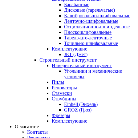
Барабанные
Дисковые (тарельчатые)
Калибровально-шлифовальные
Ленточно-шлифовальные
Осцилляционно-шпиндельные
Плоскошлифовальные
Тарельчато-ленточные
Точильно-шлифовальные
Комплектующие
JET (Джет)
Строительный инструмент
Измерительный инструмент
Угольники и механические
угломеры
Пилы
Реноваторы
Стамески
Струбцины
Einhell (Энхель)
GROZ (Гроз)
Фрезеры
Комплектующие
О магазине
Контакты
Реквизиты