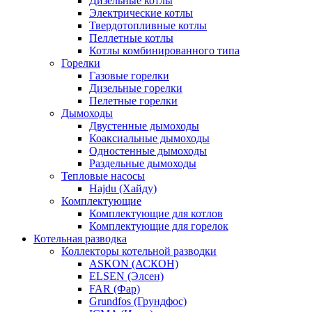
Дизельные котлы
Электрические котлы
Твердотопливные котлы
Пеллетные котлы
Котлы комбинированного типа
Горелки
Газовые горелки
Дизельные горелки
Пелетные горелки
Дымоходы
Двустенные дымоходы
Коаксиальные дымоходы
Одностенные дымоходы
Раздельные дымоходы
Тепловые насосы
Hajdu (Хайду)
Комплектующие
Комплектующие для котлов
Комплектующие для горелок
Котельная разводка
Коллекторы котельной разводки
ASKON (АСКОН)
ELSEN (Элсен)
FAR (Фар)
Grundfos (Грундфос)