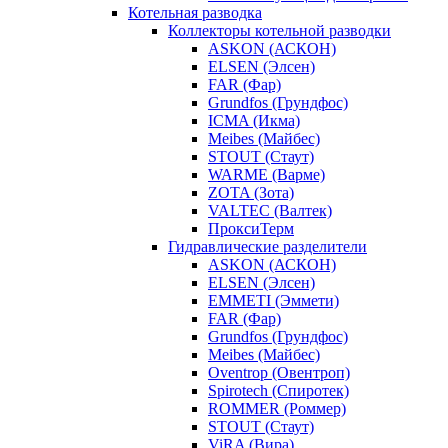
Котельная разводка
Коллекторы котельной разводки
ASKON (АСКОН)
ELSEN (Элсен)
FAR (Фар)
Grundfos (Грундфос)
ICMA (Икма)
Meibes (Майбес)
STOUT (Стаут)
WARME (Варме)
ZOTA (Зота)
VALTEC (Валтек)
ПроксиТерм
Гидравлические разделители
ASKON (АСКОН)
ELSEN (Элсен)
EMMETI (Эммети)
FAR (Фар)
Grundfos (Грундфос)
Meibes (Майбес)
Oventrop (Овентроп)
Spirotech (Спиротек)
ROMMER (Роммер)
STOUT (Стаут)
ViRA (Вира)