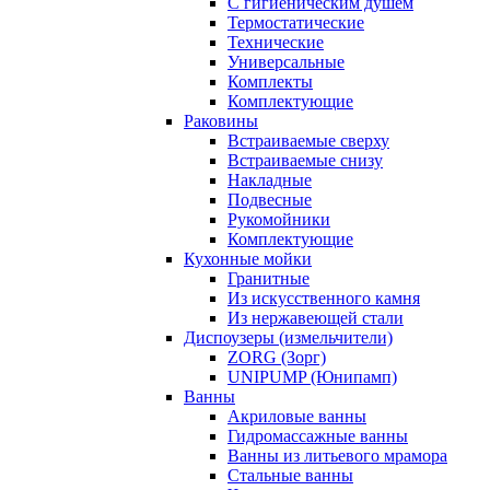
С гигиеническим душем
Термостатические
Технические
Универсальные
Комплекты
Комплектующие
Раковины
Встраиваемые сверху
Встраиваемые снизу
Накладные
Подвесные
Рукомойники
Комплектующие
Кухонные мойки
Гранитные
Из искусственного камня
Из нержавеющей стали
Диспоузеры (измельчители)
ZORG (Зорг)
UNIPUMP (Юнипамп)
Ванны
Акриловые ванны
Гидромассажные ванны
Ванны из литьевого мрамора
Стальные ванны