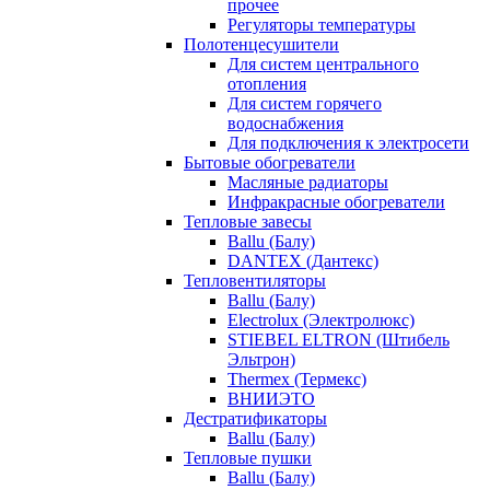
прочее
Регуляторы температуры
Полотенцесушители
Для систем центрального
отопления
Для систем горячего
водоснабжения
Для подключения к электросети
Бытовые обогреватели
Масляные радиаторы
Инфракрасные обогреватели
Тепловые завесы
Ballu (Балу)
DANTEX (Дантекс)
Тепловентиляторы
Ballu (Балу)
Electrolux (Электролюкс)
STIEBEL ELTRON (Штибель
Эльтрон)
Thermex (Термекс)
ВНИИЭТО
Дестратификаторы
Ballu (Балу)
Тепловые пушки
Ballu (Балу)