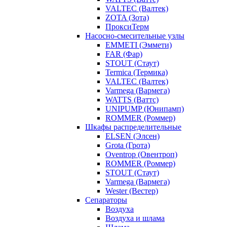
VALTEC (Валтек)
ZOTA (Зота)
ПроксиТерм
Насосно-смесительные узлы
EMMETI (Эммети)
FAR (Фар)
STOUT (Стаут)
Termica (Термика)
VALTEC (Валтек)
Varmega (Вармега)
WATTS (Ваттс)
UNIPUMP (Юнипамп)
ROMMER (Роммер)
Шкафы распределительные
ELSEN (Элсен)
Grota (Грота)
Oventrop (Овентроп)
ROMMER (Роммер)
STOUT (Стаут)
Varmega (Вармега)
Wester (Вестер)
Сепараторы
Воздуха
Воздуха и шлама