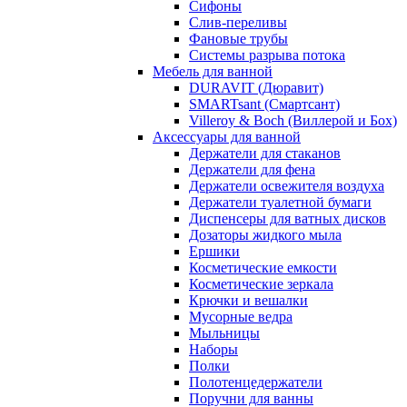
Сифоны
Слив-переливы
Фановые трубы
Системы разрыва потока
Мебель для ванной
DURAVIT (Дюравит)
SMARTsant (Смартсант)
Villeroy & Boch (Виллерой и Бох)
Аксессуары для ванной
Держатели для стаканов
Держатели для фена
Держатели освежителя воздуха
Держатели туалетной бумаги
Диспенсеры для ватных дисков
Дозаторы жидкого мыла
Ершики
Косметические емкости
Косметические зеркала
Крючки и вешалки
Мусорные ведра
Мыльницы
Наборы
Полки
Полотенцедержатели
Поручни для ванны