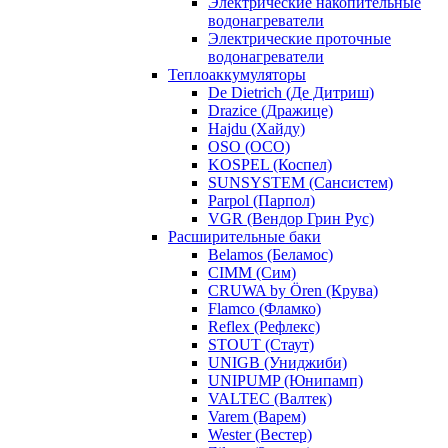
Электрические накопительные
водонагреватели
Электрические проточные
водонагреватели
Теплоаккумуляторы
De Dietrich (Де Дитриш)
Drazice (Дражице)
Hajdu (Хайду)
OSO (ОСО)
KOSPEL (Коспел)
SUNSYSTEM (Сансистем)
Parpol (Парпол)
VGR (Вендор Грин Рус)
Расширительные баки
Belamos (Беламос)
CIMM (Сим)
CRUWA by Ören (Крува)
Flamco (Фламко)
Reflex (Рефлекс)
STOUT (Стаут)
UNIGB (Униджиби)
UNIPUMP (Юнипамп)
VALTEC (Валтек)
Varem (Варем)
Wester (Вестер)