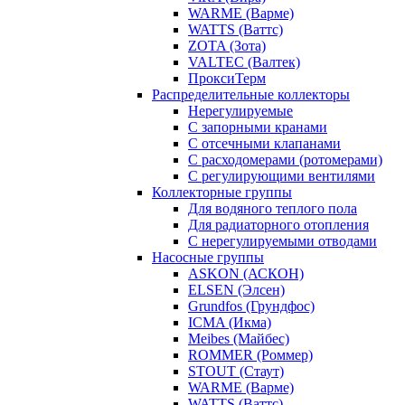
WARME (Варме)
WATTS (Ваттс)
ZOTA (Зота)
VALTEC (Валтек)
ПроксиТерм
Распределительные коллекторы
Нерегулируемые
С запорными кранами
С отсечными клапанами
С расходомерами (ротомерами)
С регулирующими вентилями
Коллекторные группы
Для водяного теплого пола
Для радиаторного отопления
С нерегулируемыми отводами
Насосные группы
ASKON (АСКОН)
ELSEN (Элсен)
Grundfos (Грундфос)
ICMA (Икма)
Meibes (Майбес)
ROMMER (Роммер)
STOUT (Стаут)
WARME (Варме)
WATTS (Ваттс)