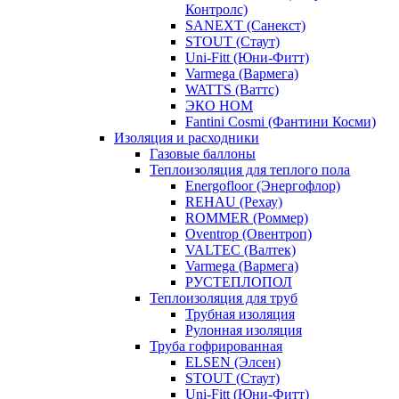
Контролс)
SANEXT (Санекст)
STOUT (Стаут)
Uni-Fitt (Юни-Фитт)
Varmega (Вармега)
WATTS (Ваттс)
ЭКО НОМ
Fantini Cosmi (Фантини Косми)
Изоляция и расходники
Газовые баллоны
Теплоизоляция для теплого пола
Energofloor (Энергофлор)
REHAU (Рехау)
ROMMER (Роммер)
Oventrop (Овентроп)
VALTEC (Валтек)
Varmega (Вармега)
РУСТЕПЛОПОЛ
Теплоизоляция для труб
Трубная изоляция
Рулонная изоляция
Труба гофрированная
ELSEN (Элсен)
STOUT (Стаут)
Uni-Fitt (Юни-Фитт)