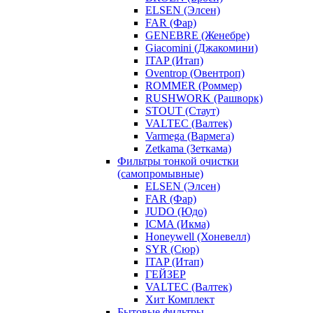
ELSEN (Элсен)
FAR (Фар)
GENEBRE (Женебре)
Giacomini (Джакомини)
ITAP (Итап)
Oventrop (Овентроп)
ROMMER (Роммер)
RUSHWORK (Рашворк)
STOUT (Стаут)
VALTEC (Валтек)
Varmega (Вармега)
Zetkama (Зеткама)
Фильтры тонкой очистки
(самопромывные)
ELSEN (Элсен)
FAR (Фар)
JUDO (Юдо)
ICMA (Икма)
Honeywell (Хоневелл)
SYR (Сюр)
ITAP (Итап)
ГЕЙЗЕР
VALTEC (Валтек)
Хит Комплект
Бытовые фильтры