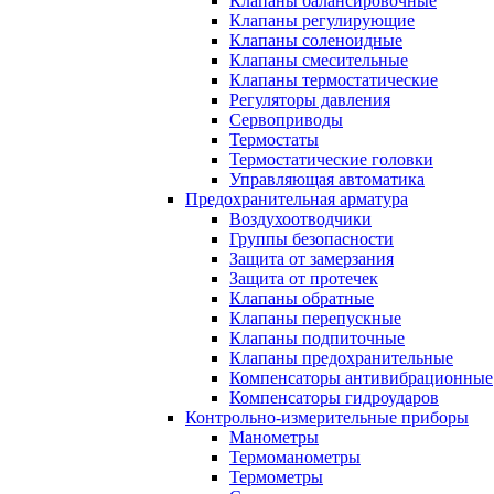
Клапаны балансировочные
Клапаны регулирующие
Клапаны соленоидные
Клапаны смесительные
Клапаны термостатические
Регуляторы давления
Сервоприводы
Термостаты
Термостатические головки
Управляющая автоматика
Предохранительная арматура
Воздухоотводчики
Группы безопасности
Защита от замерзания
Защита от протечек
Клапаны обратные
Клапаны перепускные
Клапаны подпиточные
Клапаны предохранительные
Компенсаторы антивибрационные
Компенсаторы гидроударов
Контрольно-измерительные приборы
Манометры
Термоманометры
Термометры