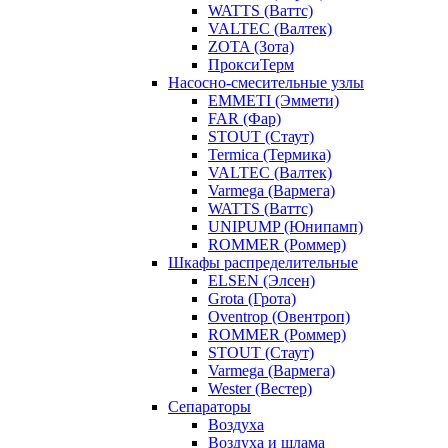
WATTS (Ваттс)
VALTEC (Валтек)
ZOTA (Зота)
ПроксиТерм
Насосно-смесительные узлы
EMMETI (Эммети)
FAR (Фар)
STOUT (Стаут)
Termica (Термика)
VALTEC (Валтек)
Varmega (Вармега)
WATTS (Ваттс)
UNIPUMP (Юнипамп)
ROMMER (Роммер)
Шкафы распределительные
ELSEN (Элсен)
Grota (Грота)
Oventrop (Овентроп)
ROMMER (Роммер)
STOUT (Стаут)
Varmega (Вармега)
Wester (Вестер)
Сепараторы
Воздуха
Воздуха и шлама