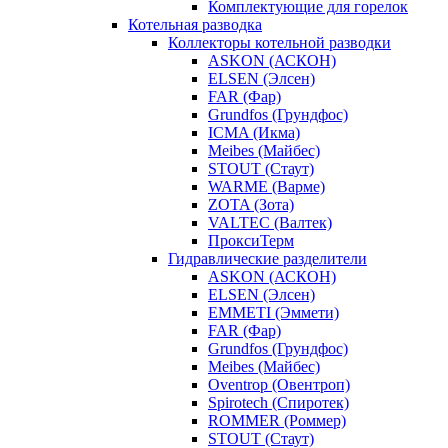
Комплектующие для горелок
Котельная разводка
Коллекторы котельной разводки
ASKON (АСКОН)
ELSEN (Элсен)
FAR (Фар)
Grundfos (Грундфос)
ICMA (Икма)
Meibes (Майбес)
STOUT (Стаут)
WARME (Варме)
ZOTA (Зота)
VALTEC (Валтек)
ПроксиТерм
Гидравлические разделители
ASKON (АСКОН)
ELSEN (Элсен)
EMMETI (Эммети)
FAR (Фар)
Grundfos (Грундфос)
Meibes (Майбес)
Oventrop (Овентроп)
Spirotech (Спиротек)
ROMMER (Роммер)
STOUT (Стаут)