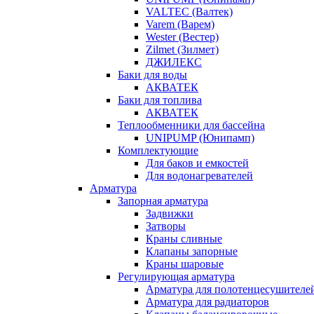
VALTEC (Валтек)
Varem (Варем)
Wester (Вестер)
Zilmet (Зилмет)
ДЖИЛЕКС
Баки для воды
АКВАТЕК
Баки для топлива
АКВАТЕК
Теплообменники для бассейна
UNIPUMP (Юнипамп)
Комплектующие
Для баков и емкостей
Для водонагревателей
Арматура
Запорная арматура
Задвижки
Затворы
Краны сливные
Клапаны запорные
Краны шаровые
Регулирующая арматура
Арматура для полотенцесушителе
Арматура для радиаторов