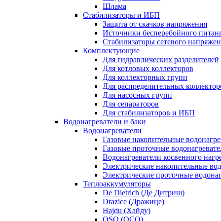
Шлама
Стабилизаторы и ИБП
Защита от скачков напряжения
Источники бесперебойного питан
Стабилизаторы сетевого напряже
Комплектующие
Для гидравлических разделителей
Для котловых коллекторов
Для коллекторных групп
Для распределительных коллектор
Для насосных групп
Для сепараторов
Для стабилизаторов и ИБП
Водонагреватели и баки
Водонагреватели
Газовые накопительные водонагре
Газовые проточные водонагревате
Водонагреватели косвенного нагр
Электрические накопительные во
Электрические проточные водона
Теплоаккумуляторы
De Dietrich (Де Дитриш)
Drazice (Дражице)
Hajdu (Хайду)
OSO (ОСО)