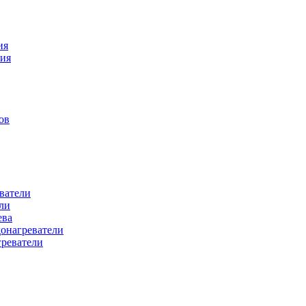
ия
ния
ов
ватели
ли
ева
донагреватели
греватели