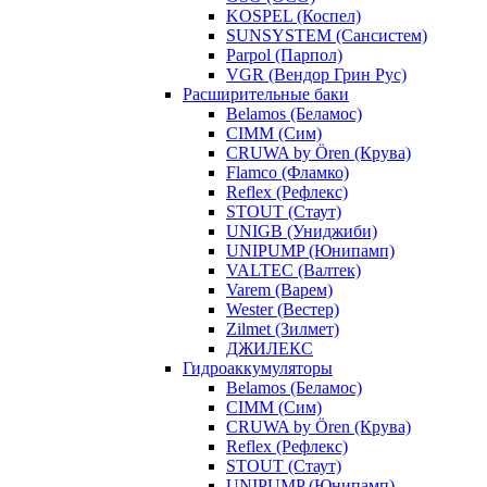
KOSPEL (Коспел)
SUNSYSTEM (Сансистем)
Parpol (Парпол)
VGR (Вендор Грин Рус)
Расширительные баки
Belamos (Беламос)
CIMM (Сим)
CRUWA by Ören (Крува)
Flamco (Фламко)
Reflex (Рефлекс)
STOUT (Стаут)
UNIGB (Униджиби)
UNIPUMP (Юнипамп)
VALTEC (Валтек)
Varem (Варем)
Wester (Вестер)
Zilmet (Зилмет)
ДЖИЛЕКС
Гидроаккумуляторы
Belamos (Беламос)
CIMM (Сим)
CRUWA by Ören (Крува)
Reflex (Рефлекс)
STOUT (Стаут)
UNIPUMP (Юнипамп)