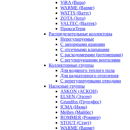
ViRA (Вира)
WARME (Варме)
WATTS (Ваттс)
ZOTA (Зота)
VALTEC (Валтек)
ПроксиТерм
Распределительные коллекторы
Нерегулируемые
С запорными кранами
С отсечными клапанами
С расходомерами (ротомерами)
С регулирующими вентилями
Коллекторные группы
Для водяного теплого пола
Для радиаторного отопления
С нерегулируемыми отводами
Насосные группы
ASKON (АСКОН)
ELSEN (Элсен)
Grundfos (Грундфос)
ICMA (Икма)
Meibes (Майбес)
ROMMER (Роммер)
STOUT (Стаут)
WARME (Варме)