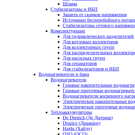
Шлама
Стабилизаторы и ИБП
Защита от скачков напряжения
Источники бесперебойного питан
Стабилизаторы сетевого напряже
Комплектующие
Для гидравлических разделителей
Для котловых коллекторов
Для коллекторных групп
Для распределительных коллектор
Для насосных групп
Для сепараторов
Для стабилизаторов и ИБП
Водонагреватели и баки
Водонагреватели
Газовые накопительные водонагре
Газовые проточные водонагревате
Водонагреватели косвенного нагр
Электрические накопительные во
Электрические проточные водона
Теплоаккумуляторы
De Dietrich (Де Дитриш)
Drazice (Дражице)
Hajdu (Хайду)
OSO (ОСО)