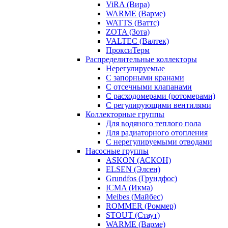
ViRA (Вира)
WARME (Варме)
WATTS (Ваттс)
ZOTA (Зота)
VALTEC (Валтек)
ПроксиТерм
Распределительные коллекторы
Нерегулируемые
С запорными кранами
С отсечными клапанами
С расходомерами (ротомерами)
С регулирующими вентилями
Коллекторные группы
Для водяного теплого пола
Для радиаторного отопления
С нерегулируемыми отводами
Насосные группы
ASKON (АСКОН)
ELSEN (Элсен)
Grundfos (Грундфос)
ICMA (Икма)
Meibes (Майбес)
ROMMER (Роммер)
STOUT (Стаут)
WARME (Варме)