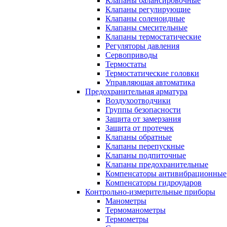
Клапаны балансировочные
Клапаны регулирующие
Клапаны соленоидные
Клапаны смесительные
Клапаны термостатические
Регуляторы давления
Сервоприводы
Термостаты
Термостатические головки
Управляющая автоматика
Предохранительная арматура
Воздухоотводчики
Группы безопасности
Защита от замерзания
Защита от протечек
Клапаны обратные
Клапаны перепускные
Клапаны подпиточные
Клапаны предохранительные
Компенсаторы антивибрационные
Компенсаторы гидроударов
Контрольно-измерительные приборы
Манометры
Термоманометры
Термометры