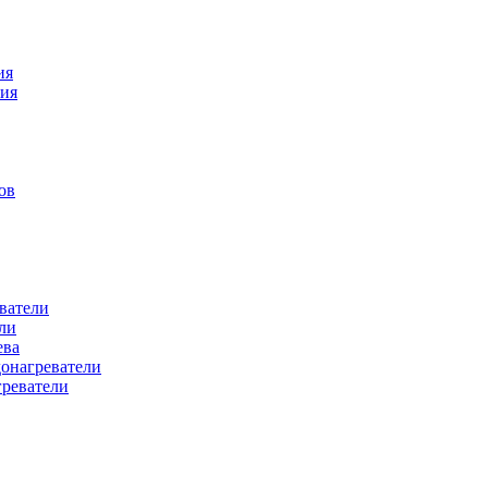
ия
ния
ов
ватели
ли
ева
донагреватели
греватели