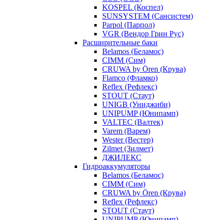
KOSPEL (Коспел)
SUNSYSTEM (Сансистем)
Parpol (Парпол)
VGR (Вендор Грин Рус)
Расширительные баки
Belamos (Беламос)
CIMM (Сим)
CRUWA by Ören (Крува)
Flamco (Фламко)
Reflex (Рефлекс)
STOUT (Стаут)
UNIGB (Униджиби)
UNIPUMP (Юнипамп)
VALTEC (Валтек)
Varem (Варем)
Wester (Вестер)
Zilmet (Зилмет)
ДЖИЛЕКС
Гидроаккумуляторы
Belamos (Беламос)
CIMM (Сим)
CRUWA by Ören (Крува)
Reflex (Рефлекс)
STOUT (Стаут)
UNIPUMP (Юнипамп)