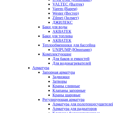
VALTEC (Валтек)
Varem (Варем)
Wester (Вестер)
Zilmet (Зилмет)
ДЖИЛЕКС
Баки для воды
АКВАТЕК
Баки для топлива
АКВАТЕК
Теплообменники для бассейна
UNIPUMP (Юнипамп)
Комплектующие
Для баков и емкостей
Для водонагревателей
Арматура
Запорная арматура
Задвижки
Затворы
Краны сливные
Клапаны запорные
Краны шаровые
Регулирующая арматура
Арматура для полотенцесушителе
Арматура для радиаторов