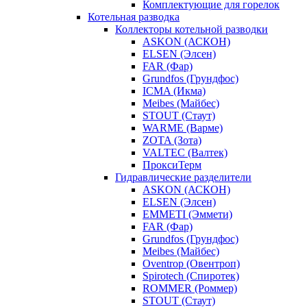
Комплектующие для горелок
Котельная разводка
Коллекторы котельной разводки
ASKON (АСКОН)
ELSEN (Элсен)
FAR (Фар)
Grundfos (Грундфос)
ICMA (Икма)
Meibes (Майбес)
STOUT (Стаут)
WARME (Варме)
ZOTA (Зота)
VALTEC (Валтек)
ПроксиТерм
Гидравлические разделители
ASKON (АСКОН)
ELSEN (Элсен)
EMMETI (Эммети)
FAR (Фар)
Grundfos (Грундфос)
Meibes (Майбес)
Oventrop (Овентроп)
Spirotech (Спиротек)
ROMMER (Роммер)
STOUT (Стаут)