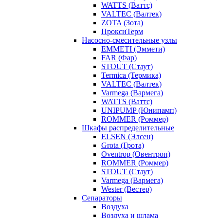
WATTS (Ваттс)
VALTEC (Валтек)
ZOTA (Зота)
ПроксиТерм
Насосно-смесительные узлы
EMMETI (Эммети)
FAR (Фар)
STOUT (Стаут)
Termica (Термика)
VALTEC (Валтек)
Varmega (Вармега)
WATTS (Ваттс)
UNIPUMP (Юнипамп)
ROMMER (Роммер)
Шкафы распределительные
ELSEN (Элсен)
Grota (Грота)
Oventrop (Овентроп)
ROMMER (Роммер)
STOUT (Стаут)
Varmega (Вармега)
Wester (Вестер)
Сепараторы
Воздуха
Воздуха и шлама