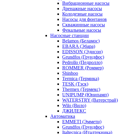
Вибрационные насосы
Дренажные насосы
Колодезные насосы
Насосы для фонтанов
Скважинные насосы
Фекальные насосы
Насосные станции
Belamos (Беламос)
EBARA (Эбара)
EDISSON (Эдисон)
Grundfos (Грундфос)
Pedrollo (Педролло)
ROMMER (Роммер)
Shinhoo
Termica (Термика)
TESK (Тэск)
Thermex (Термекс)
UNIPUMP (Юнипамп)
WATERSTRY (Ватерстрай)
Wilo (Вило)
ДЖИЛЕКС
Автоматика
EMMETI (Эммети)
Grundfos (Грундфос)
Italtecnica (Италтекника)