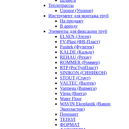
Шланги
Теплотрассы
Uponor (Упонор)
Инструмент для монтажа труб
На продажу
В аренду
Элементы для фиксации труб
ELSEN (Элсен)
FV-Plast (ФВ-Пласт)
Fusitek (Фузитек)
KALDE (Кальде)
REHAU (Рехау)
ROMMER (Роммер)
RTP (РосТурПласт)
SINIKON (СИНИКОН)
STOUT (Стаут)
VALTEC (Валтек)
Varmega (Вармега)
Viega (Виега)
Water Floor
WAVIN Ekoplastik (Вавин
Экопластик)
Пенощит
ТЕПОЛ
ФОРМАТ