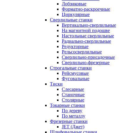
Лобзиковые
Форматно-раскроечные
Циркулярные
Сверлильные станки
Вертикально-сверлильные
На магнитной подошве
Настольные сверлильные
Радиально-сверлильные
Редукторные
Рельсосверлильные
Сверлильно-присадочные
Сверлильно-фрезерные
Строгальные станки
Рейсмусовые
Фуговальные
Тиски
Слесарные
Станочные
Столярные
Токарные станки
По дереву
По металлу
Фрезерные станки
JET (Джет)
Шлифовальные станки