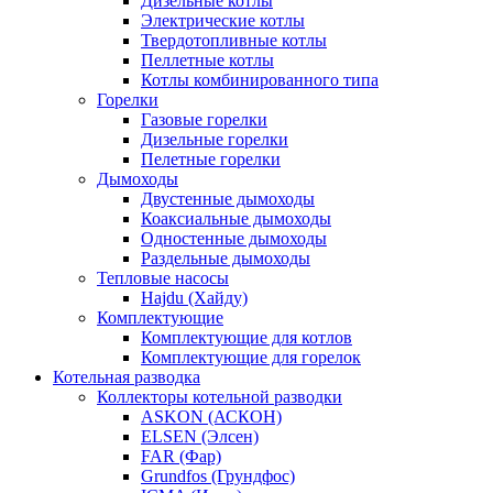
Дизельные котлы
Электрические котлы
Твердотопливные котлы
Пеллетные котлы
Котлы комбинированного типа
Горелки
Газовые горелки
Дизельные горелки
Пелетные горелки
Дымоходы
Двустенные дымоходы
Коаксиальные дымоходы
Одностенные дымоходы
Раздельные дымоходы
Тепловые насосы
Hajdu (Хайду)
Комплектующие
Комплектующие для котлов
Комплектующие для горелок
Котельная разводка
Коллекторы котельной разводки
ASKON (АСКОН)
ELSEN (Элсен)
FAR (Фар)
Grundfos (Грундфос)