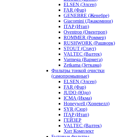
ELSEN (Элсен)
FAR (Фар)
GENEBRE (Женебре)
Giacomini (Джакомини)
ITAP (Итап)
Oventrop (Овентроп)
ROMMER (Роммер)
RUSHWORK (Рашворк)
STOUT (Стаут)
VALTEC (Валтек)
Varmega (Вармега)
Zetkama (Зеткама)
Фильтры тонкой очистки
(самопромывные)
ELSEN (Элсен)
FAR (Фар)
JUDO (Юдо)
ICMA (Икма)
Honeywell (Хоневелл)
SYR (Сюр)
ITAP (Итап)
ГЕЙЗЕР
VALTEC (Валтек)
Хит Комплект
Бытовые фильтры