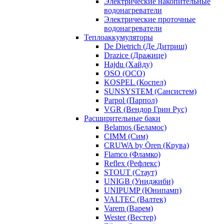
Электрические накопительные
водонагреватели
Электрические проточные
водонагреватели
Теплоаккумуляторы
De Dietrich (Де Дитриш)
Drazice (Дражице)
Hajdu (Хайду)
OSO (ОСО)
KOSPEL (Коспел)
SUNSYSTEM (Сансистем)
Parpol (Парпол)
VGR (Вендор Грин Рус)
Расширительные баки
Belamos (Беламос)
CIMM (Сим)
CRUWA by Ören (Крува)
Flamco (Фламко)
Reflex (Рефлекс)
STOUT (Стаут)
UNIGB (Униджиби)
UNIPUMP (Юнипамп)
VALTEC (Валтек)
Varem (Варем)
Wester (Вестер)