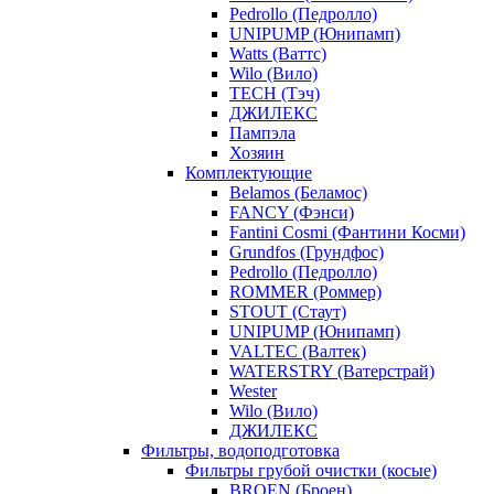
Pedrollo (Педролло)
UNIPUMP (Юнипамп)
Watts (Ваттс)
Wilo (Вило)
TECH (Тэч)
ДЖИЛЕКС
Пампэла
Хозяин
Комплектующие
Belamos (Беламос)
FANCY (Фэнси)
Fantini Cosmi (Фантини Косми)
Grundfos (Грундфос)
Pedrollo (Педролло)
ROMMER (Роммер)
STOUT (Стаут)
UNIPUMP (Юнипамп)
VALTEC (Валтек)
WATERSTRY (Ватерстрай)
Wester
Wilo (Вило)
ДЖИЛЕКС
Фильтры, водоподготовка
Фильтры грубой очистки (косые)
BROEN (Броен)