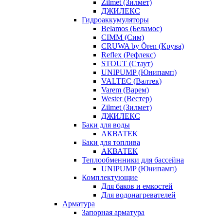
Zilmet (Зилмет)
ДЖИЛЕКС
Гидроаккумуляторы
Belamos (Беламос)
CIMM (Сим)
CRUWA by Ören (Крува)
Reflex (Рефлекс)
STOUT (Стаут)
UNIPUMP (Юнипамп)
VALTEC (Валтек)
Varem (Варем)
Wester (Вестер)
Zilmet (Зилмет)
ДЖИЛЕКС
Баки для воды
АКВАТЕК
Баки для топлива
АКВАТЕК
Теплообменники для бассейна
UNIPUMP (Юнипамп)
Комплектующие
Для баков и емкостей
Для водонагревателей
Арматура
Запорная арматура