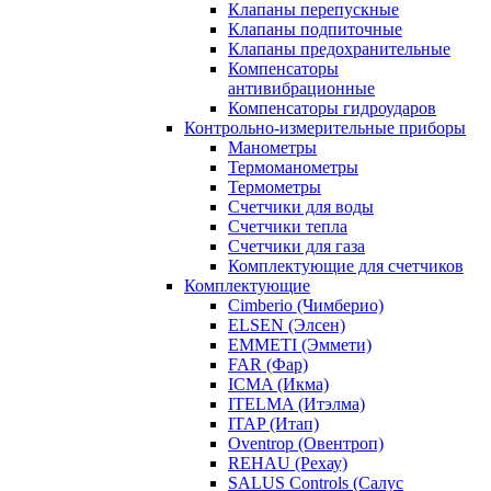
Клапаны перепускные
Клапаны подпиточные
Клапаны предохранительные
Компенсаторы
антивибрационные
Компенсаторы гидроударов
Контрольно-измерительные приборы
Манометры
Термоманометры
Термометры
Счетчики для воды
Счетчики тепла
Счетчики для газа
Комплектующие для счетчиков
Комплектующие
Cimberio (Чимберио)
ELSEN (Элсен)
EMMETI (Эммети)
FAR (Фар)
ICMA (Икма)
ITELMA (Итэлма)
ITAP (Итап)
Oventrop (Овентроп)
REHAU (Рехау)
SALUS Controls (Салус