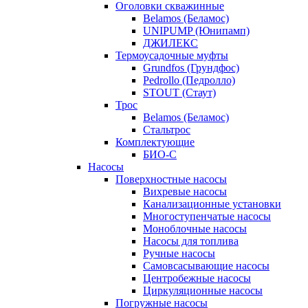
Оголовки скважинные
Belamos (Беламос)
UNIPUMP (Юнипамп)
ДЖИЛЕКС
Термоусадочные муфты
Grundfos (Грундфос)
Pedrollo (Педролло)
STOUT (Стаут)
Трос
Belamos (Беламос)
Стальтрос
Комплектующие
БИО-С
Насосы
Поверхностные насосы
Вихревые насосы
Канализационные установки
Многоступенчатые насосы
Моноблочные насосы
Насосы для топлива
Ручные насосы
Самовсасывающие насосы
Центробежные насосы
Циркуляционные насосы
Погружные насосы