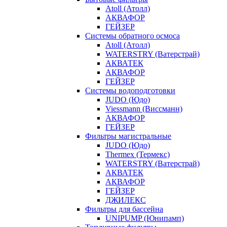
Atoll (Атолл)
АКВАФОР
ГЕЙЗЕР
Системы обратного осмоса
Atoll (Атолл)
WATERSTRY (Ватерстрай)
АКВАТЕК
АКВАФОР
ГЕЙЗЕР
Системы водоподготовки
JUDO (Юдо)
Viessmann (Виссманн)
АКВАФОР
ГЕЙЗЕР
Фильтры магистральные
JUDO (Юдо)
Thermex (Термекс)
WATERSTRY (Ватерстрай)
АКВАТЕК
АКВАФОР
ГЕЙЗЕР
ДЖИЛЕКС
Фильтры для бассейна
UNIPUMP (Юнипамп)