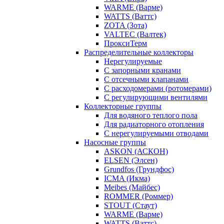
WARME (Варме)
WATTS (Ваттс)
ZOTA (Зота)
VALTEC (Валтек)
ПроксиТерм
Распределительные коллекторы
Нерегулируемые
С запорными кранами
С отсечными клапанами
С расходомерами (ротомерами)
С регулирующими вентилями
Коллекторные группы
Для водяного теплого пола
Для радиаторного отопления
С нерегулируемыми отводами
Насосные группы
ASKON (АСКОН)
ELSEN (Элсен)
Grundfos (Грундфос)
ICMA (Икма)
Meibes (Майбес)
ROMMER (Роммер)
STOUT (Стаут)
WARME (Варме)
WATTS (Ваттс)