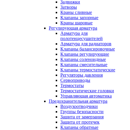
Задвижки
Затворы
Краны сливные
Клапаны запорные
Краны шаровые
Регулирующая арматура
Арматура для
полотенцесушителей
Арматура для радиаторов
Клапаны балансировочные
Клапаны регулирующие
Клапаны соленоидные
Клапаны смесительные
Клапаны термостатические
Регуляторы давления
Сервоприводы
Термостаты
Термостатические головки
Управляющая автоматика
Предохранительная арматура
Воздухоотводчики
Группы безопасности
Защита от замерзания
Защита от протечек
Клапаны обратные