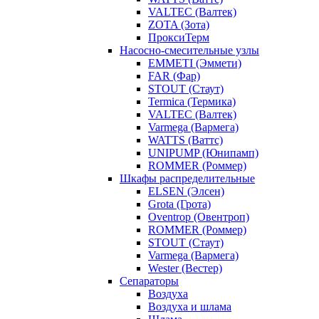
VALTEC (Валтек)
ZOTA (Зота)
ПроксиТерм
Насосно-смесительные узлы
EMMETI (Эммети)
FAR (Фар)
STOUT (Стаут)
Termica (Термика)
VALTEC (Валтек)
Varmega (Вармега)
WATTS (Ваттс)
UNIPUMP (Юнипамп)
ROMMER (Роммер)
Шкафы распределительные
ELSEN (Элсен)
Grota (Грота)
Oventrop (Овентроп)
ROMMER (Роммер)
STOUT (Стаут)
Varmega (Вармега)
Wester (Вестер)
Сепараторы
Воздуха
Воздуха и шлама