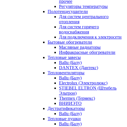
прочее
Регуляторы температуры
Полотенцесушители
Для систем центрального
отопления
Для систем горячего
водоснабжения
Для подключения к электросети
Бытовые обогреватели
Масляные радиаторы
Инфракрасные обогреватели
Тепловые завесы
Ballu (Балу)
DANTEX (Дантекс)
Тепловентиляторы
Ballu (Балу)
Electrolux (Электролюкс)
STIEBEL ELTRON (Штибель
Эльтрон)
Thermex (Термекс)
ВНИИЭТО
Дестратификаторы
Ballu (Балу)
Тепловые пушки
Ballu (Балу)