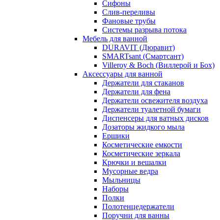
Сифоны
Слив-переливы
Фановые трубы
Системы разрыва потока
Мебель для ванной
DURAVIT (Дюравит)
SMARTsant (Смартсант)
Villeroy & Boch (Виллерой и Бох)
Аксессуары для ванной
Держатели для стаканов
Держатели для фена
Держатели освежителя воздуха
Держатели туалетной бумаги
Диспенсеры для ватных дисков
Дозаторы жидкого мыла
Ершики
Косметические емкости
Косметические зеркала
Крючки и вешалки
Мусорные ведра
Мыльницы
Наборы
Полки
Полотенцедержатели
Поручни для ванны