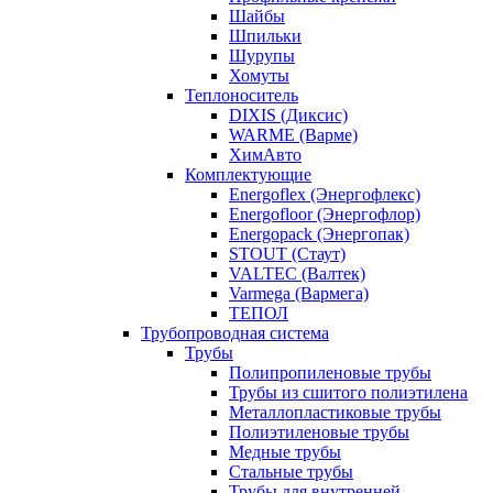
Шайбы
Шпильки
Шурупы
Хомуты
Теплоноситель
DIXIS (Диксис)
WARME (Варме)
ХимАвто
Комплектующие
Energoflex (Энергофлекс)
Energofloor (Энергофлор)
Energopack (Энергопак)
STOUT (Стаут)
VALTEC (Валтек)
Varmega (Вармега)
ТЕПОЛ
Трубопроводная система
Трубы
Полипропиленовые трубы
Трубы из сшитого полиэтилена
Металлопластиковые трубы
Полиэтиленовые трубы
Медные трубы
Стальные трубы
Трубы для внутренней