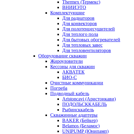
Thermex (Термекс)
ВНИИЭТО
Комплектующие
Для радиаторов
Для конвекторов
Для полотенцесушителей
Для теплого пола
Для бытовых обогревателей
Для тепловых завес
Для тепловентиляторов
Оборудование скважин
Жироуловители
Кессоны для скважин
АКВАТЕК
БИО-С
Очистные коммуникации
Погреба
Подводный кабель
Aristoncavi (Аристонкави)
ПОДОЛЬСККАБЕЛЬ
Рыбинсккабель
Скважинные адаптеры
BAKER (Бейкер)
Belamos (Беламос)
UNIPUMP (Юнипамп)