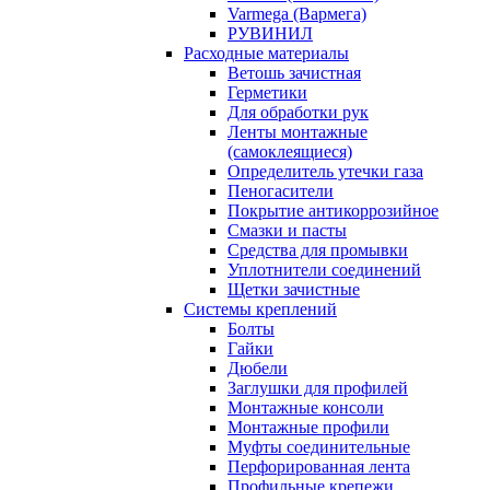
Varmega (Вармега)
РУВИНИЛ
Расходные материалы
Ветошь зачистная
Герметики
Для обработки рук
Ленты монтажные
(самоклеящиеся)
Определитель утечки газа
Пеногасители
Покрытие антикоррозийное
Смазки и пасты
Средства для промывки
Уплотнители соединений
Щетки зачистные
Системы креплений
Болты
Гайки
Дюбели
Заглушки для профилей
Монтажные консоли
Монтажные профили
Муфты соединительные
Перфорированная лента
Профильные крепежи