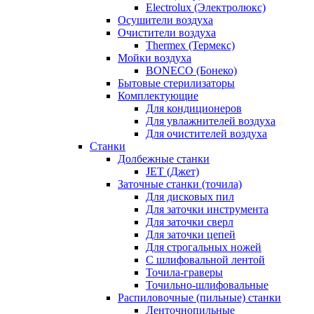
Electrolux (Электролюкс)
Осушители воздуха
Очистители воздуха
Thermex (Термекс)
Мойки воздуха
BONECO (Бонеко)
Бытовые стерилизаторы
Комплектующие
Для кондиционеров
Для увлажнителей воздуха
Для очистителей воздуха
Станки
Долбежные станки
JET (Джет)
Заточные станки (точила)
Для дисковых пил
Для заточки инструмента
Для заточки сверл
Для заточки цепей
Для строгальных ножей
С шлифовальной лентой
Точила-граверы
Точильно-шлифовальные
Распиловочные (пильные) станки
Ленточнопильные