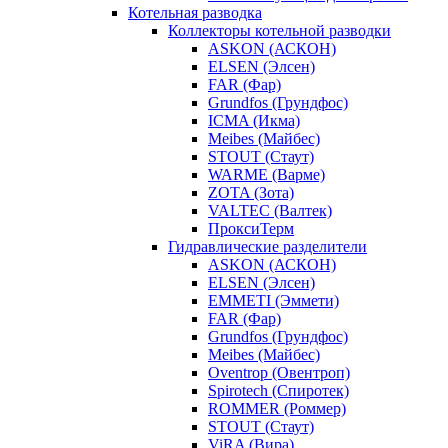
Котельная разводка
Коллекторы котельной разводки
ASKON (АСКОН)
ELSEN (Элсен)
FAR (Фар)
Grundfos (Грундфос)
ICMA (Икма)
Meibes (Майбес)
STOUT (Стаут)
WARME (Варме)
ZOTA (Зота)
VALTEC (Валтек)
ПроксиТерм
Гидравлические разделители
ASKON (АСКОН)
ELSEN (Элсен)
EMMETI (Эммети)
FAR (Фар)
Grundfos (Грундфос)
Meibes (Майбес)
Oventrop (Овентроп)
Spirotech (Спиротек)
ROMMER (Роммер)
STOUT (Стаут)
ViRA (Вира)