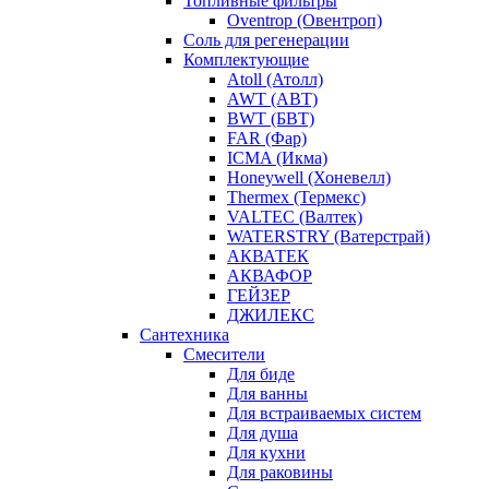
Топливные фильтры
Oventrop (Овентроп)
Соль для регенерации
Комплектующие
Atoll (Атолл)
AWT (АВТ)
BWT (БВТ)
FAR (Фар)
ICMA (Икма)
Honeywell (Хоневелл)
Thermex (Термекс)
VALTEC (Валтек)
WATERSTRY (Ватерстрай)
АКВАТЕК
АКВАФОР
ГЕЙЗЕР
ДЖИЛЕКС
Сантехника
Смесители
Для биде
Для ванны
Для встраиваемых систем
Для душа
Для кухни
Для раковины