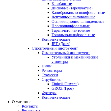
Барабанные
Дисковые (тарельчатые)
Калибровально-шлифовальные
Ленточно-шлифовальные
Осцилляционно-шпиндельные
Плоскошлифовальные
Тарельчато-ленточные
Точильно-шлифовальные
Комплектующие
JET (Джет)
Строительный инструмент
Измерительный инструмент
Угольники и механические
угломеры
Пилы
Реноваторы
Стамески
Струбцины
Einhell (Энхель)
GROZ (Гроз)
Фрезеры
Комплектующие
О магазине
Контакты
Реквизиты