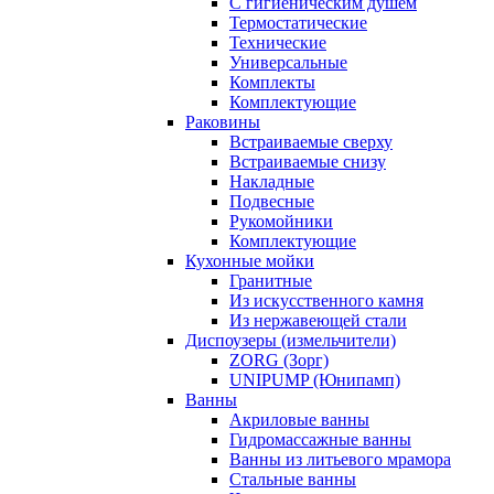
С гигиеническим душем
Термостатические
Технические
Универсальные
Комплекты
Комплектующие
Раковины
Встраиваемые сверху
Встраиваемые снизу
Накладные
Подвесные
Рукомойники
Комплектующие
Кухонные мойки
Гранитные
Из искусственного камня
Из нержавеющей стали
Диспоузеры (измельчители)
ZORG (Зорг)
UNIPUMP (Юнипамп)
Ванны
Акриловые ванны
Гидромассажные ванны
Ванны из литьевого мрамора
Стальные ванны