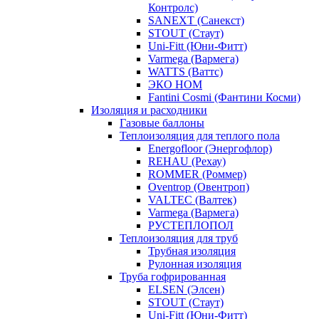
Контролс)
SANEXT (Санекст)
STOUT (Стаут)
Uni-Fitt (Юни-Фитт)
Varmega (Вармега)
WATTS (Ваттс)
ЭКО НОМ
Fantini Cosmi (Фантини Косми)
Изоляция и расходники
Газовые баллоны
Теплоизоляция для теплого пола
Energofloor (Энергофлор)
REHAU (Рехау)
ROMMER (Роммер)
Oventrop (Овентроп)
VALTEC (Валтек)
Varmega (Вармега)
РУСТЕПЛОПОЛ
Теплоизоляция для труб
Трубная изоляция
Рулонная изоляция
Труба гофрированная
ELSEN (Элсен)
STOUT (Стаут)
Uni-Fitt (Юни-Фитт)