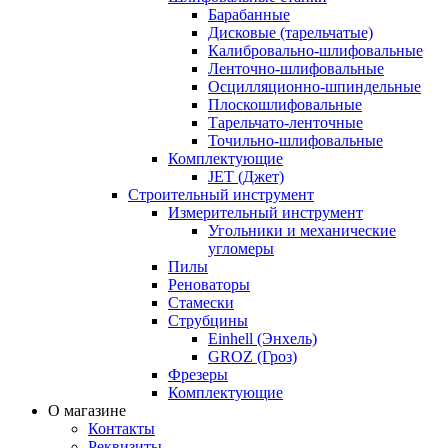
Барабанные
Дисковые (тарельчатые)
Калибровально-шлифовальные
Ленточно-шлифовальные
Осцилляционно-шпиндельные
Плоскошлифовальные
Тарельчато-ленточные
Точильно-шлифовальные
Комплектующие
JET (Джет)
Строительный инструмент
Измерительный инструмент
Угольники и механические
угломеры
Пилы
Реноваторы
Стамески
Струбцины
Einhell (Энхель)
GROZ (Гроз)
Фрезеры
Комплектующие
О магазине
Контакты
Реквизиты