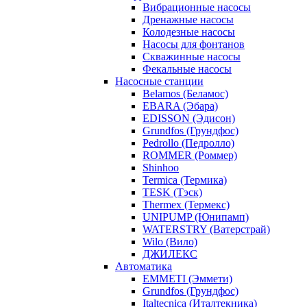
Вибрационные насосы
Дренажные насосы
Колодезные насосы
Насосы для фонтанов
Скважинные насосы
Фекальные насосы
Насосные станции
Belamos (Беламос)
EBARA (Эбара)
EDISSON (Эдисон)
Grundfos (Грундфос)
Pedrollo (Педролло)
ROMMER (Роммер)
Shinhoo
Termica (Термика)
TESK (Тэск)
Thermex (Термекс)
UNIPUMP (Юнипамп)
WATERSTRY (Ватерстрай)
Wilo (Вило)
ДЖИЛЕКС
Автоматика
EMMETI (Эммети)
Grundfos (Грундфос)
Italtecnica (Италтекника)