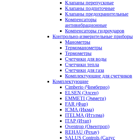
Клапаны перепускные
Клапаны подпиточные
Клапаны предохранительные
Компенсаторы
антивибрационные
Компенсаторы гидроударов
Контрольно-измерительные приборы
Манометры
Термоманометры
Термометры
Счетчики для воды
Счетчики тепла
Счетчики для газа
Комплектующие для счетчиков
Комплектующие
Cimberio (Чимберио)
ELSEN (Элсен)
EMMETI (Эммети)
FAR (Фар)
ICMA (Икма)
ITELMA (Итэлма)
ITAP (Итап)
Oventrop (Овентроп)
REHAU (Рехау)
SALUS Controls (Салус