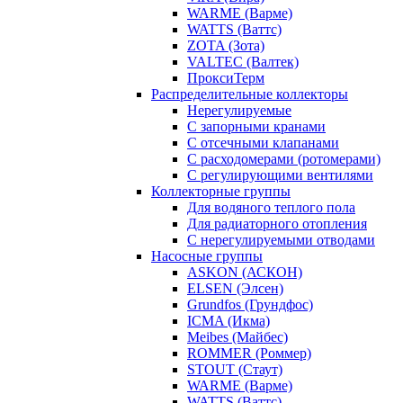
WARME (Варме)
WATTS (Ваттс)
ZOTA (Зота)
VALTEC (Валтек)
ПроксиТерм
Распределительные коллекторы
Нерегулируемые
С запорными кранами
С отсечными клапанами
С расходомерами (ротомерами)
С регулирующими вентилями
Коллекторные группы
Для водяного теплого пола
Для радиаторного отопления
С нерегулируемыми отводами
Насосные группы
ASKON (АСКОН)
ELSEN (Элсен)
Grundfos (Грундфос)
ICMA (Икма)
Meibes (Майбес)
ROMMER (Роммер)
STOUT (Стаут)
WARME (Варме)
WATTS (Ваттс)