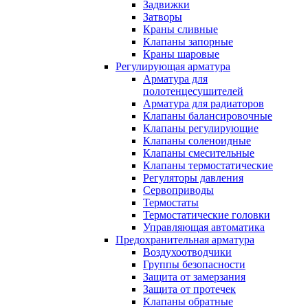
Задвижки
Затворы
Краны сливные
Клапаны запорные
Краны шаровые
Регулирующая арматура
Арматура для
полотенцесушителей
Арматура для радиаторов
Клапаны балансировочные
Клапаны регулирующие
Клапаны соленоидные
Клапаны смесительные
Клапаны термостатические
Регуляторы давления
Сервоприводы
Термостаты
Термостатические головки
Управляющая автоматика
Предохранительная арматура
Воздухоотводчики
Группы безопасности
Защита от замерзания
Защита от протечек
Клапаны обратные