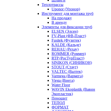
Шланги
Теплотрассы
Uponor (Упонор)
Инструмент для монтажа труб
На продажу
В аренду
Элементы для фиксации труб
ELSEN (Элсен)
FV-Plast (ФВ-Пласт)
Fusitek (Фузитек)
KALDE (Кальде)
REHAU (Рехау)
ROMMER (Роммер)
RTP (РосТурПласт)
SINIKON (СИНИКОН)
STOUT (Стаут)
VALTEC (Валтек)
Varmega (Вармега)
Viega (Виега)
Water Floor
WAVIN Ekoplastik (Вавин
Экопластик)
Пенощит
ТЕПОЛ
ФОРМАТ