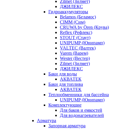
Zilmet (Зилмет)
ДЖИЛЕКС
Гидроаккумуляторы
Belamos (Беламос)
CIMM (Сим)
CRUWA by Ören (Крува)
Reflex (Рефлекс)
STOUT (Стаут)
UNIPUMP (Юнипамп)
VALTEC (Валтек)
Varem (Варем)
Wester (Вестер)
Zilmet (Зилмет)
ДЖИЛЕКС
Баки для воды
АКВАТЕК
Баки для топлива
АКВАТЕК
Теплообменники для бассейна
UNIPUMP (Юнипамп)
Комплектующие
Для баков и емкостей
Для водонагревателей
Арматура
Запорная арматура