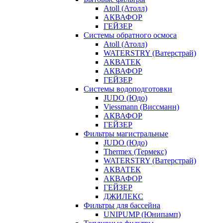
Atoll (Атолл)
АКВАФОР
ГЕЙЗЕР
Системы обратного осмоса
Atoll (Атолл)
WATERSTRY (Ватерстрай)
АКВАТЕК
АКВАФОР
ГЕЙЗЕР
Системы водоподготовки
JUDO (Юдо)
Viessmann (Виссманн)
АКВАФОР
ГЕЙЗЕР
Фильтры магистральные
JUDO (Юдо)
Thermex (Термекс)
WATERSTRY (Ватерстрай)
АКВАТЕК
АКВАФОР
ГЕЙЗЕР
ДЖИЛЕКС
Фильтры для бассейна
UNIPUMP (Юнипамп)