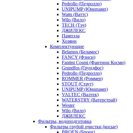
Pedrollo (Педролло)
UNIPUMP (Юнипамп)
Watts (Ваттс)
Wilo (Вило)
TECH (Тэч)
ДЖИЛЕКС
Пампэла
Хозяин
Комплектующие
Belamos (Беламос)
FANCY (Фэнси)
Fantini Cosmi (Фантини Косми)
Grundfos (Грундфос)
Pedrollo (Педролло)
ROMMER (Роммер)
STOUT (Стаут)
UNIPUMP (Юнипамп)
VALTEC (Валтек)
WATERSTRY (Ватерстрай)
Wester
Wilo (Вило)
ДЖИЛЕКС
Фильтры, водоподготовка
Фильтры грубой очистки (косые)
BROEN (Броен)