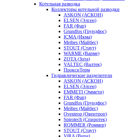
Котельная разводка
Коллекторы котельной разводки
ASKON (АСКОН)
ELSEN (Элсен)
FAR (Фар)
Grundfos (Грундфос)
ICMA (Икма)
Meibes (Майбес)
STOUT (Стаут)
WARME (Варме)
ZOTA (Зота)
VALTEC (Валтек)
ПроксиТерм
Гидравлические разделители
ASKON (АСКОН)
ELSEN (Элсен)
EMMETI (Эммети)
FAR (Фар)
Grundfos (Грундфос)
Meibes (Майбес)
Oventrop (Овентроп)
Spirotech (Спиротек)
ROMMER (Роммер)
STOUT (Стаут)
ViRA (Вира)