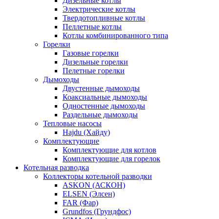
Дизельные котлы
Электрические котлы
Твердотопливные котлы
Пеллетные котлы
Котлы комбинированного типа
Горелки
Газовые горелки
Дизельные горелки
Пелетные горелки
Дымоходы
Двустенные дымоходы
Коаксиальные дымоходы
Одностенные дымоходы
Раздельные дымоходы
Тепловые насосы
Hajdu (Хайду)
Комплектующие
Комплектующие для котлов
Комплектующие для горелок
Котельная разводка
Коллекторы котельной разводки
ASKON (АСКОН)
ELSEN (Элсен)
FAR (Фар)
Grundfos (Грундфос)