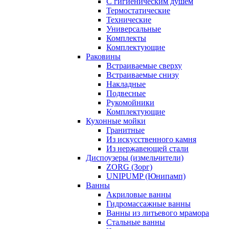
С гигиеническим душем
Термостатические
Технические
Универсальные
Комплекты
Комплектующие
Раковины
Встраиваемые сверху
Встраиваемые снизу
Накладные
Подвесные
Рукомойники
Комплектующие
Кухонные мойки
Гранитные
Из искусственного камня
Из нержавеющей стали
Диспоузеры (измельчители)
ZORG (Зорг)
UNIPUMP (Юнипамп)
Ванны
Акриловые ванны
Гидромассажные ванны
Ванны из литьевого мрамора
Стальные ванны