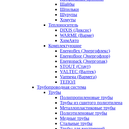
Шайбы
Шпильки
Шурупы
Хомуты
Теплоноситель
DIXIS (Диксис)
WARME (Варме)
ХимАвто
Комплектующие
Energoflex (Энергофлекс)
Energofloor (Энергофлор)
Energopack (Энергопак)
STOUT (Стаут)
VALTEC (Валтек)
Varmega (Вармега)
ТЕПОЛ
Трубопроводная система
Трубы
Полипропиленовые трубы
Трубы из сшитого полиэтилена
Металлопластиковые трубы
Полиэтиленовые трубы
Медные трубы
Стальные трубы
Трубы для внутренней