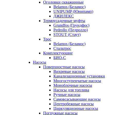
Оголовки скважинные
Belamos (Беламос)
UNIPUMP (Юнипамп)
ДЖИЛЕКС
Термоусадочные муфты
Grundfos (Грундфос)
Pedrollo (Педролло)
STOUT (Стаут)
Трос
Belamos (Беламос)
Стальтрос
Комплектующие
БИО-С
Насосы
Поверхностные насосы
Вихревые насосы
Канализационные установки
Многоступенчатые насосы
Моноблочные насосы
Насосы для топлива
Ручные насосы
Самовсасывающие насосы
Центробежные насосы
Циркуляционные насосы
Погружные насосы