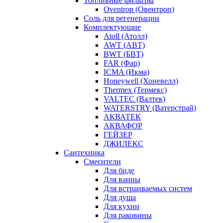
Топливные фильтры
Oventrop (Овентроп)
Соль для регенерации
Комплектующие
Atoll (Атолл)
AWT (АВТ)
BWT (БВТ)
FAR (Фар)
ICMA (Икма)
Honeywell (Хоневелл)
Thermex (Термекс)
VALTEC (Валтек)
WATERSTRY (Ватерстрай)
АКВАТЕК
АКВАФОР
ГЕЙЗЕР
ДЖИЛЕКС
Сантехника
Смесители
Для биде
Для ванны
Для встраиваемых систем
Для душа
Для кухни
Для раковины