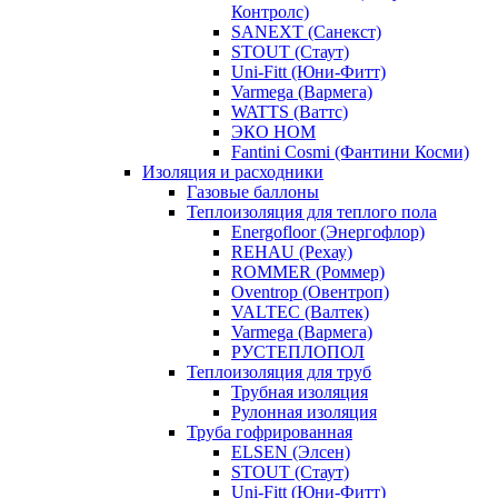
Контролс)
SANEXT (Санекст)
STOUT (Стаут)
Uni-Fitt (Юни-Фитт)
Varmega (Вармега)
WATTS (Ваттс)
ЭКО НОМ
Fantini Cosmi (Фантини Косми)
Изоляция и расходники
Газовые баллоны
Теплоизоляция для теплого пола
Energofloor (Энергофлор)
REHAU (Рехау)
ROMMER (Роммер)
Oventrop (Овентроп)
VALTEC (Валтек)
Varmega (Вармега)
РУСТЕПЛОПОЛ
Теплоизоляция для труб
Трубная изоляция
Рулонная изоляция
Труба гофрированная
ELSEN (Элсен)
STOUT (Стаут)
Uni-Fitt (Юни-Фитт)