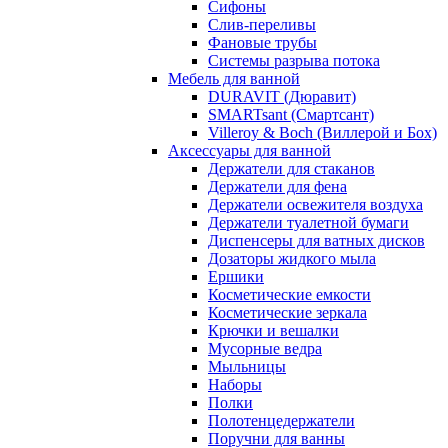
Сифоны
Слив-переливы
Фановые трубы
Системы разрыва потока
Мебель для ванной
DURAVIT (Дюравит)
SMARTsant (Смартсант)
Villeroy & Boch (Виллерой и Бох)
Аксессуары для ванной
Держатели для стаканов
Держатели для фена
Держатели освежителя воздуха
Держатели туалетной бумаги
Диспенсеры для ватных дисков
Дозаторы жидкого мыла
Ершики
Косметические емкости
Косметические зеркала
Крючки и вешалки
Мусорные ведра
Мыльницы
Наборы
Полки
Полотенцедержатели
Поручни для ванны