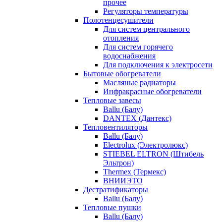
прочее
Регуляторы температуры
Полотенцесушители
Для систем центрального
отопления
Для систем горячего
водоснабжения
Для подключения к электросети
Бытовые обогреватели
Масляные радиаторы
Инфракрасные обогреватели
Тепловые завесы
Ballu (Балу)
DANTEX (Дантекс)
Тепловентиляторы
Ballu (Балу)
Electrolux (Электролюкс)
STIEBEL ELTRON (Штибель
Эльтрон)
Thermex (Термекс)
ВНИИЭТО
Дестратификаторы
Ballu (Балу)
Тепловые пушки
Ballu (Балу)