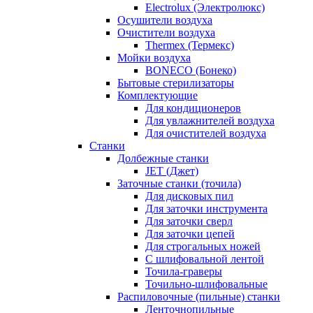
Electrolux (Электролюкс)
Осушители воздуха
Очистители воздуха
Thermex (Термекс)
Мойки воздуха
BONECO (Бонеко)
Бытовые стерилизаторы
Комплектующие
Для кондиционеров
Для увлажнителей воздуха
Для очистителей воздуха
Станки
Долбежные станки
JET (Джет)
Заточные станки (точила)
Для дисковых пил
Для заточки инструмента
Для заточки сверл
Для заточки цепей
Для строгальных ножей
С шлифовальной лентой
Точила-граверы
Точильно-шлифовальные
Распиловочные (пильные) станки
Ленточнопильные