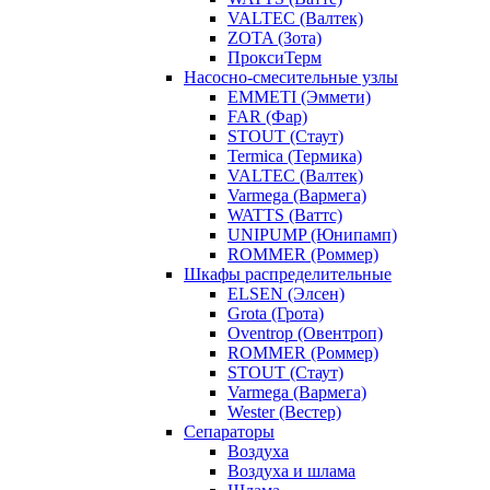
VALTEC (Валтек)
ZOTA (Зота)
ПроксиТерм
Насосно-смесительные узлы
EMMETI (Эммети)
FAR (Фар)
STOUT (Стаут)
Termica (Термика)
VALTEC (Валтек)
Varmega (Вармега)
WATTS (Ваттс)
UNIPUMP (Юнипамп)
ROMMER (Роммер)
Шкафы распределительные
ELSEN (Элсен)
Grota (Грота)
Oventrop (Овентроп)
ROMMER (Роммер)
STOUT (Стаут)
Varmega (Вармега)
Wester (Вестер)
Сепараторы
Воздуха
Воздуха и шлама