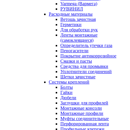
Varmega (Вармега)
РУВИНИЛ
Расходные материалы
Ветошь зачистная
Герметики
Для обработки рук
Ленты монтажные
(самоклеящиеся)
Определитель утечки газа
Пеногасители
Покрытие антикоррозийное
Смазки и пасты
Средства для промывки
Уплотнители соединений
Щетки зачистные
Системы креплений
Болты
Гайки
Дюбели
Заглушки для профилей
Монтажные консоли
Монтажные профили
Муфты соединительные
Перфорированная лента
Профильные крепежи