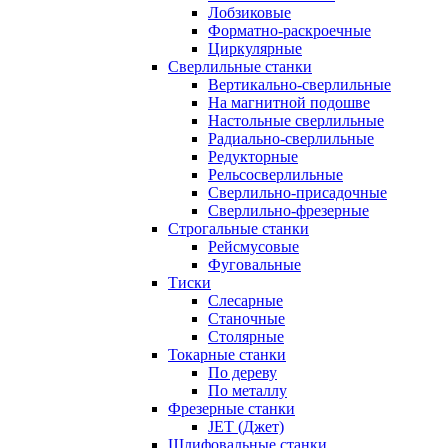
Лобзиковые
Форматно-раскроечные
Циркулярные
Сверлильные станки
Вертикально-сверлильные
На магнитной подошве
Настольные сверлильные
Радиально-сверлильные
Редукторные
Рельсосверлильные
Сверлильно-присадочные
Сверлильно-фрезерные
Строгальные станки
Рейсмусовые
Фуговальные
Тиски
Слесарные
Станочные
Столярные
Токарные станки
По дереву
По металлу
Фрезерные станки
JET (Джет)
Шлифовальные станки