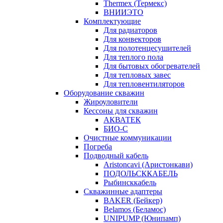
Thermex (Термекс)
ВНИИЭТО
Комплектующие
Для радиаторов
Для конвекторов
Для полотенцесушителей
Для теплого пола
Для бытовых обогревателей
Для тепловых завес
Для тепловентиляторов
Оборудование скважин
Жироуловители
Кессоны для скважин
АКВАТЕК
БИО-С
Очистные коммуникации
Погреба
Подводный кабель
Aristoncavi (Аристонкави)
ПОДОЛЬСККАБЕЛЬ
Рыбинсккабель
Скважинные адаптеры
BAKER (Бейкер)
Belamos (Беламос)
UNIPUMP (Юнипамп)