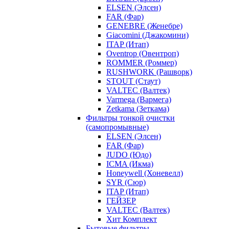
ELSEN (Элсен)
FAR (Фар)
GENEBRE (Женебре)
Giacomini (Джакомини)
ITAP (Итап)
Oventrop (Овентроп)
ROMMER (Роммер)
RUSHWORK (Рашворк)
STOUT (Стаут)
VALTEC (Валтек)
Varmega (Вармега)
Zetkama (Зеткама)
Фильтры тонкой очистки
(самопромывные)
ELSEN (Элсен)
FAR (Фар)
JUDO (Юдо)
ICMA (Икма)
Honeywell (Хоневелл)
SYR (Сюр)
ITAP (Итап)
ГЕЙЗЕР
VALTEC (Валтек)
Хит Комплект
Бытовые фильтры