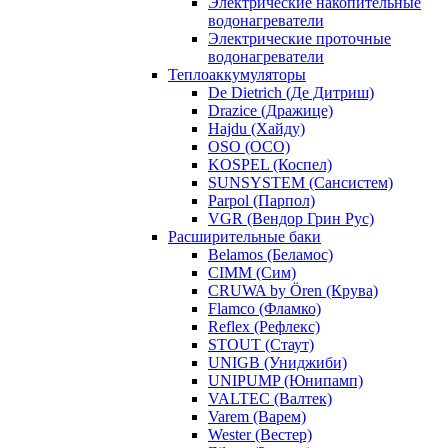
Электрические накопительные
водонагреватели
Электрические проточные
водонагреватели
Теплоаккумуляторы
De Dietrich (Де Дитриш)
Drazice (Дражице)
Hajdu (Хайду)
OSO (ОСО)
KOSPEL (Коспел)
SUNSYSTEM (Сансистем)
Parpol (Парпол)
VGR (Вендор Грин Рус)
Расширительные баки
Belamos (Беламос)
CIMM (Сим)
CRUWA by Ören (Крува)
Flamco (Фламко)
Reflex (Рефлекс)
STOUT (Стаут)
UNIGB (Униджиби)
UNIPUMP (Юнипамп)
VALTEC (Валтек)
Varem (Варем)
Wester (Вестер)