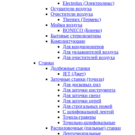
Electrolux (Электролюкс)
Осушители воздуха
Очистители воздуха
Thermex (Термекс)
Мойки воздуха
BONECO (Бонеко)
Бытовые стерилизаторы
Комплектующие
Для кондиционеров
Для увлажнителей воздуха
Для очистителей воздуха
Станки
Долбежные станки
JET (Джет)
Заточные станки (точила)
Для дисковых пил
Для заточки инструмента
Для заточки сверл
Для заточки цепей
Для строгальных ножей
С шлифовальной лентой
Точила-граверы
Точильно-шлифовальные
Распиловочные (пильные) станки
Ленточнопильные