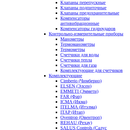
Клапаны перепускные
Клапаны подпиточные
Клапаны предохранительные
Компенсаторы
антивибрационные
Компенсаторы гидроударов
Контрольно-измерительные приборы
Манометры
Термоманометры
Термометры
Счетчики для воды
Счетчики тепла
Счетчики для газа
Комплектующие для счетчиков
Комплектующие
Cimberio (Чимберио)
ELSEN (Элсен)
EMMETI (Эммети)
FAR (Фар)
ICMA (Икма)
ITELMA (Итэлма)
ITAP (Итап)
Oventrop (Овентроп)
REHAU (Рехау)
SALUS Controls (Салус