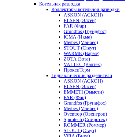
Котельная разводка
Коллекторы котельной разводки
ASKON (АСКОН)
ELSEN (Элсен)
FAR (Фар)
Grundfos (Грундфос)
ICMA (Икма)
Meibes (Майбес)
STOUT (Стаут)
WARME (Варме)
ZOTA (Зота)
VALTEC (Валтек)
ПроксиТерм
Гидравлические разделители
ASKON (АСКОН)
ELSEN (Элсен)
EMMETI (Эммети)
FAR (Фар)
Grundfos (Грундфос)
Meibes (Майбес)
Oventrop (Овентроп)
Spirotech (Спиротек)
ROMMER (Роммер)
STOUT (Стаут)
ViRA (Вира)