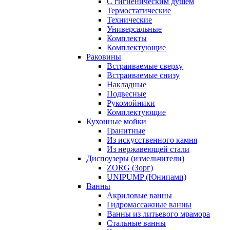
С гигиеническим душем
Термостатические
Технические
Универсальные
Комплекты
Комплектующие
Раковины
Встраиваемые сверху
Встраиваемые снизу
Накладные
Подвесные
Рукомойники
Комплектующие
Кухонные мойки
Гранитные
Из искусственного камня
Из нержавеющей стали
Диспоузеры (измельчители)
ZORG (Зорг)
UNIPUMP (Юнипамп)
Ванны
Акриловые ванны
Гидромассажные ванны
Ванны из литьевого мрамора
Стальные ванны