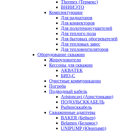
Thermex (Термекс)
ВНИИЭТО
Комплектующие
Для радиаторов
Для конвекторов
Для полотенцесушителей
Для теплого пола
Для бытовых обогревателей
Для тепловых завес
Для тепловентиляторов
Оборудование скважин
Жироуловители
Кессоны для скважин
АКВАТЕК
БИО-С
Очистные коммуникации
Погреба
Подводный кабель
Aristoncavi (Аристонкави)
ПОДОЛЬСККАБЕЛЬ
Рыбинсккабель
Скважинные адаптеры
BAKER (Бейкер)
Belamos (Беламос)
UNIPUMP (Юнипамп)