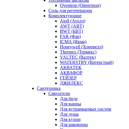
Топливные фильтры
Oventrop (Овентроп)
Соль для регенерации
Комплектующие
Atoll (Атолл)
AWT (АВТ)
BWT (БВТ)
FAR (Фар)
ICMA (Икма)
Honeywell (Хоневелл)
Thermex (Термекс)
VALTEC (Валтек)
WATERSTRY (Ватерстрай)
АКВАТЕК
АКВАФОР
ГЕЙЗЕР
ДЖИЛЕКС
Сантехника
Смесители
Для биде
Для ванны
Для встраиваемых систем
Для душа
Для кухни
Для раковины