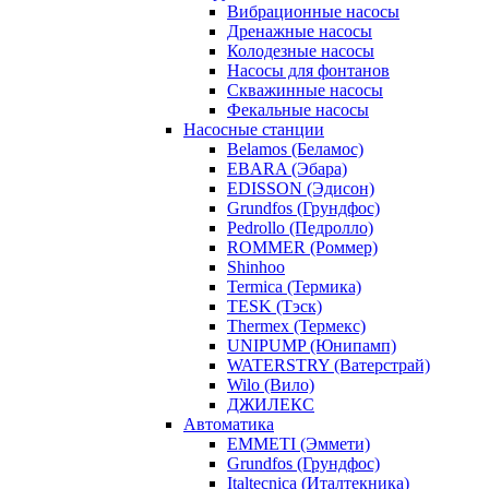
Вибрационные насосы
Дренажные насосы
Колодезные насосы
Насосы для фонтанов
Скважинные насосы
Фекальные насосы
Насосные станции
Belamos (Беламос)
EBARA (Эбара)
EDISSON (Эдисон)
Grundfos (Грундфос)
Pedrollo (Педролло)
ROMMER (Роммер)
Shinhoo
Termica (Термика)
TESK (Тэск)
Thermex (Термекс)
UNIPUMP (Юнипамп)
WATERSTRY (Ватерстрай)
Wilo (Вило)
ДЖИЛЕКС
Автоматика
EMMETI (Эммети)
Grundfos (Грундфос)
Italtecnica (Италтекника)