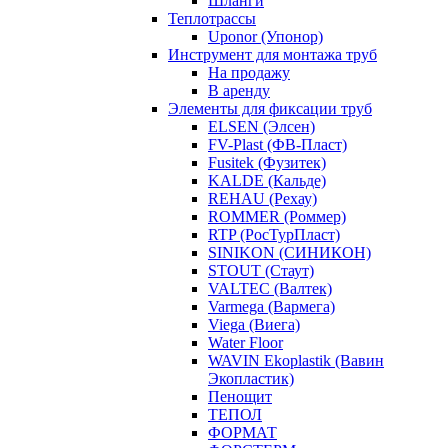
Шланги
Теплотрассы
Uponor (Упонор)
Инструмент для монтажа труб
На продажу
В аренду
Элементы для фиксации труб
ELSEN (Элсен)
FV-Plast (ФВ-Пласт)
Fusitek (Фузитек)
KALDE (Кальде)
REHAU (Рехау)
ROMMER (Роммер)
RTP (РосТурПласт)
SINIKON (СИНИКОН)
STOUT (Стаут)
VALTEC (Валтек)
Varmega (Вармега)
Viega (Виега)
Water Floor
WAVIN Ekoplastik (Вавин
Экопластик)
Пенощит
ТЕПОЛ
ФОРМАТ