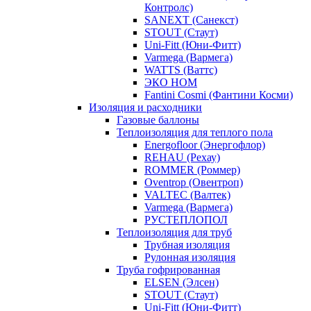
Контролс)
SANEXT (Санекст)
STOUT (Стаут)
Uni-Fitt (Юни-Фитт)
Varmega (Вармега)
WATTS (Ваттс)
ЭКО НОМ
Fantini Cosmi (Фантини Косми)
Изоляция и расходники
Газовые баллоны
Теплоизоляция для теплого пола
Energofloor (Энергофлор)
REHAU (Рехау)
ROMMER (Роммер)
Oventrop (Овентроп)
VALTEC (Валтек)
Varmega (Вармега)
РУСТЕПЛОПОЛ
Теплоизоляция для труб
Трубная изоляция
Рулонная изоляция
Труба гофрированная
ELSEN (Элсен)
STOUT (Стаут)
Uni-Fitt (Юни-Фитт)