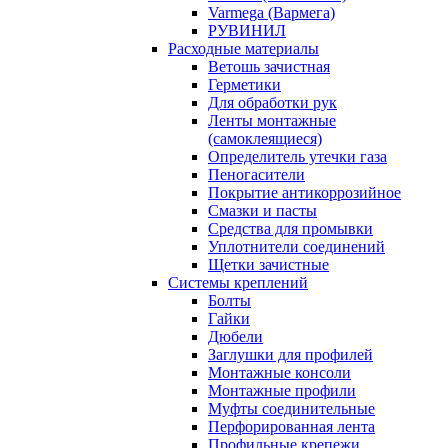
Varmega (Вармега)
РУВИНИЛ
Расходные материалы
Ветошь зачистная
Герметики
Для обработки рук
Ленты монтажные
(самоклеящиеся)
Определитель утечки газа
Пеногасители
Покрытие антикоррозийное
Смазки и пасты
Средства для промывки
Уплотнители соединений
Щетки зачистные
Системы креплений
Болты
Гайки
Дюбели
Заглушки для профилей
Монтажные консоли
Монтажные профили
Муфты соединительные
Перфорированная лента
Профильные крепежи