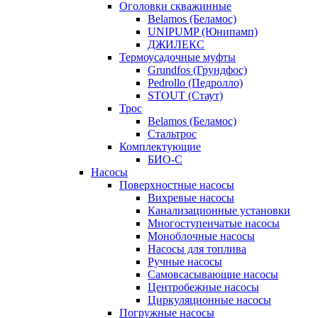
Оголовки скважинные
Belamos (Беламос)
UNIPUMP (Юнипамп)
ДЖИЛЕКС
Термоусадочные муфты
Grundfos (Грундфос)
Pedrollo (Педролло)
STOUT (Стаут)
Трос
Belamos (Беламос)
Стальтрос
Комплектующие
БИО-С
Насосы
Поверхностные насосы
Вихревые насосы
Канализационные установки
Многоступенчатые насосы
Моноблочные насосы
Насосы для топлива
Ручные насосы
Самовсасывающие насосы
Центробежные насосы
Циркуляционные насосы
Погружные насосы