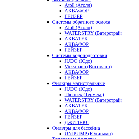
Atoll (Атолл)
АКВАФОР
ГЕЙЗЕР
Системы обратного осмоса
Atoll (Атолл)
WATERSTRY (Ватерстрай)
АКВАТЕК
АКВАФОР
ГЕЙЗЕР
Системы водоподготовки
JUDO (Юдо)
Viessmann (Виссманн)
АКВАФОР
ГЕЙЗЕР
Фильтры магистральные
JUDO (Юдо)
Thermex (Термекс)
WATERSTRY (Ватерстрай)
АКВАТЕК
АКВАФОР
ГЕЙЗЕР
ДЖИЛЕКС
Фильтры для бассейна
UNIPUMP (Юнипамп)