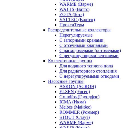
WARME (Варме)
WATTS (Ваттс)
ZOTA (Зота)
VALTEC (Валтек)
ПроксиТерм
Распределительные коллекторы
Нерегулируемые
С запорными кранами
С отсечными клапанами
С расходомерами (ротомерами)
С регулирующими вентилями
Коллекторные группы
Для водяного теплого пола
Для радиаторного отопления
С нерегулируемыми отводами
Насосные группы
ASKON (АСКОН)
ELSEN (Элсен)
Grundfos (Грундфос)
ICMA (Икма)
Meibes (Майбес)
ROMMER (Роммер)
STOUT (Стаут)
WARME (Варме)
WATTS (Ваттс)