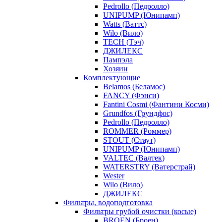
Pedrollo (Педролло)
UNIPUMP (Юнипамп)
Watts (Ваттс)
Wilo (Вило)
TECH (Тэч)
ДЖИЛЕКС
Пампэла
Хозяин
Комплектующие
Belamos (Беламос)
FANCY (Фэнси)
Fantini Cosmi (Фантини Косми)
Grundfos (Грундфос)
Pedrollo (Педролло)
ROMMER (Роммер)
STOUT (Стаут)
UNIPUMP (Юнипамп)
VALTEC (Валтек)
WATERSTRY (Ватерстрай)
Wester
Wilo (Вило)
ДЖИЛЕКС
Фильтры, водоподготовка
Фильтры грубой очистки (косые)
BROEN (Броен)