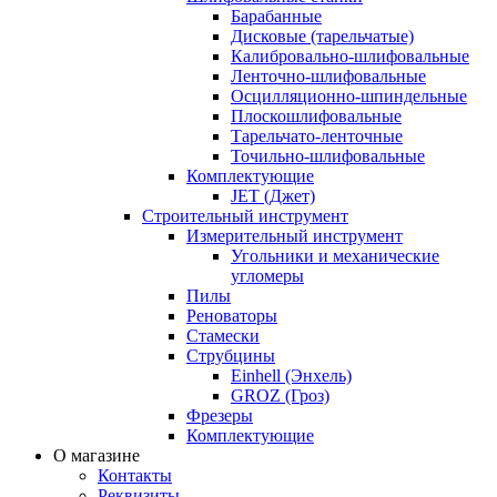
Барабанные
Дисковые (тарельчатые)
Калибровально-шлифовальные
Ленточно-шлифовальные
Осцилляционно-шпиндельные
Плоскошлифовальные
Тарельчато-ленточные
Точильно-шлифовальные
Комплектующие
JET (Джет)
Строительный инструмент
Измерительный инструмент
Угольники и механические
угломеры
Пилы
Реноваторы
Стамески
Струбцины
Einhell (Энхель)
GROZ (Гроз)
Фрезеры
Комплектующие
О магазине
Контакты
Реквизиты