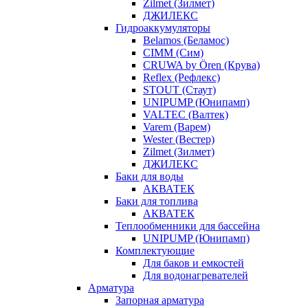
Zilmet (Зилмет)
ДЖИЛЕКС
Гидроаккумуляторы
Belamos (Беламос)
CIMM (Сим)
CRUWA by Ören (Крува)
Reflex (Рефлекс)
STOUT (Стаут)
UNIPUMP (Юнипамп)
VALTEC (Валтек)
Varem (Варем)
Wester (Вестер)
Zilmet (Зилмет)
ДЖИЛЕКС
Баки для воды
АКВАТЕК
Баки для топлива
АКВАТЕК
Теплообменники для бассейна
UNIPUMP (Юнипамп)
Комплектующие
Для баков и емкостей
Для водонагревателей
Арматура
Запорная арматура