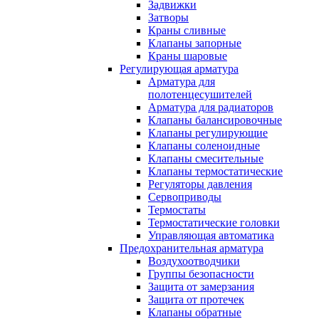
Задвижки
Затворы
Краны сливные
Клапаны запорные
Краны шаровые
Регулирующая арматура
Арматура для
полотенцесушителей
Арматура для радиаторов
Клапаны балансировочные
Клапаны регулирующие
Клапаны соленоидные
Клапаны смесительные
Клапаны термостатические
Регуляторы давления
Сервоприводы
Термостаты
Термостатические головки
Управляющая автоматика
Предохранительная арматура
Воздухоотводчики
Группы безопасности
Защита от замерзания
Защита от протечек
Клапаны обратные