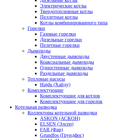
Дизельные котлы
Электрические котлы
Твердотопливные котлы
Пеллетные котлы
Котлы комбинированного типа
Горелки
Газовые горелки
Дизельные горелки
Пелетные горелки
Дымоходы
Двустенные дымоходы
Коаксиальные дымоходы
Одностенные дымоходы
Раздельные дымоходы
Тепловые насосы
Hajdu (Хайду)
Комплектующие
Комплектующие для котлов
Комплектующие для горелок
Котельная разводка
Коллекторы котельной разводки
ASKON (АСКОН)
ELSEN (Элсен)
FAR (Фар)
Grundfos (Грундфос)