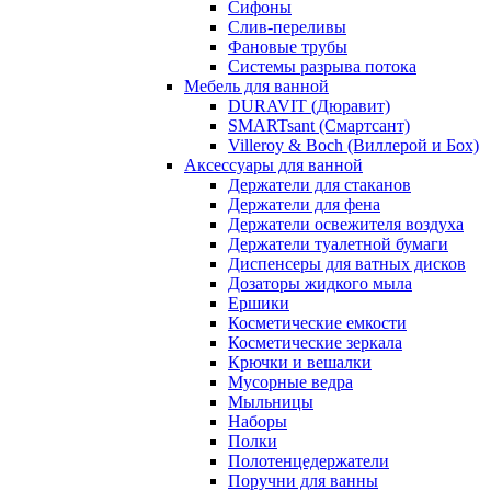
Сифоны
Слив-переливы
Фановые трубы
Системы разрыва потока
Мебель для ванной
DURAVIT (Дюравит)
SMARTsant (Смартсант)
Villeroy & Boch (Виллерой и Бох)
Аксессуары для ванной
Держатели для стаканов
Держатели для фена
Держатели освежителя воздуха
Держатели туалетной бумаги
Диспенсеры для ватных дисков
Дозаторы жидкого мыла
Ершики
Косметические емкости
Косметические зеркала
Крючки и вешалки
Мусорные ведра
Мыльницы
Наборы
Полки
Полотенцедержатели
Поручни для ванны