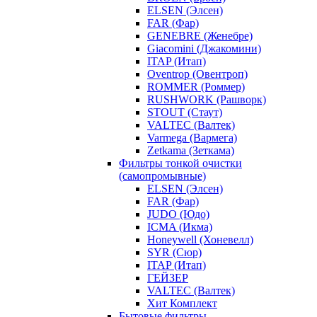
ELSEN (Элсен)
FAR (Фар)
GENEBRE (Женебре)
Giacomini (Джакомини)
ITAP (Итап)
Oventrop (Овентроп)
ROMMER (Роммер)
RUSHWORK (Рашворк)
STOUT (Стаут)
VALTEC (Валтек)
Varmega (Вармега)
Zetkama (Зеткама)
Фильтры тонкой очистки
(самопромывные)
ELSEN (Элсен)
FAR (Фар)
JUDO (Юдо)
ICMA (Икма)
Honeywell (Хоневелл)
SYR (Сюр)
ITAP (Итап)
ГЕЙЗЕР
VALTEC (Валтек)
Хит Комплект
Бытовые фильтры