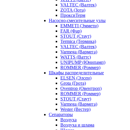
VALTEC (Валтек)
ZOTA (Зота)
ПроксиТерм
Насосно-смесительные узлы
EMMETI (Эммети)
FAR (Фар)
STOUT (Стаут)
Termica (Термика)
VALTEC (Валтек)
Varmega (Вармега)
WATTS (Ваттс)
UNIPUMP (Юнипамп)
ROMMER (Роммер)
Шкафы распределительные
ELSEN (Элсен)
Grota (Грота)
Oventrop (Овентроп)
ROMMER (Роммер)
STOUT (Стаут)
Varmega (Вармега)
Wester (Вестер)
Сепараторы
Воздуха
Воздуха и шлама