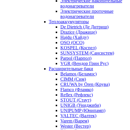
Электрические накопительные
водонагреватели
Электрические проточные
водонагреватели
Теплоаккумуляторы
De Dietrich (Де Дитриш)
Drazice (Дражице)
Hajdu (Хайду)
OSO (ОСО)
KOSPEL (Коспел)
SUNSYSTEM (Сансистем)
Parpol (Парпол)
VGR (Вендор Грин Рус)
Расширительные баки
Belamos (Беламос)
CIMM (Сим)
CRUWA by Ören (Крува)
Flamco (Фламко)
Reflex (Рефлекс)
STOUT (Стаут)
UNIGB (Униджиби)
UNIPUMP (Юнипамп)
VALTEC (Валтек)
Varem (Варем)
Wester (Вестер)