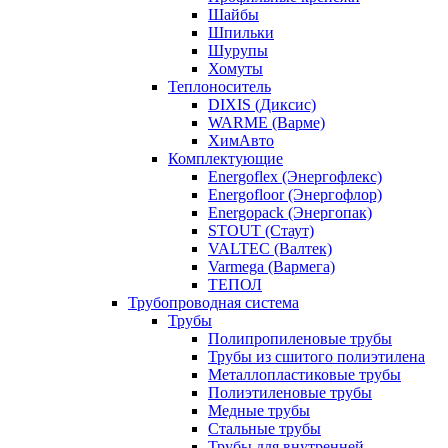
Шайбы
Шпильки
Шурупы
Хомуты
Теплоноситель
DIXIS (Диксис)
WARME (Варме)
ХимАвто
Комплектующие
Energoflex (Энергофлекс)
Energofloor (Энергофлор)
Energopack (Энергопак)
STOUT (Стаут)
VALTEC (Валтек)
Varmega (Вармега)
ТЕПОЛ
Трубопроводная система
Трубы
Полипропиленовые трубы
Трубы из сшитого полиэтилена
Металлопластиковые трубы
Полиэтиленовые трубы
Медные трубы
Стальные трубы
Трубы для внутренней