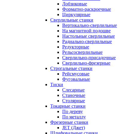
Лобзиковые
Форматно-раскроечные
Циркулярные
Сверлильные станки
Вертикально-сверлильные
На магнитной подошве
Настольные сверлильные
Радиально-сверлильные
Редукторные
Рельсосверлильные
Сверлильно-присадочные
Сверлильно-фрезерные
Строгальные станки
Рейсмусовые
Фуговальные
Тиски
Слесарные
Станочные
Столярные
Токарные станки
По дереву
По металлу
Фрезерные станки
JET (Джет)
Шлифовальные станки