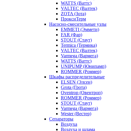
WATTS (Ваттс)
VALTEC (Валтек)
ZOTA (Зота)
ПроксиТерм
Насосно-смесительные узлы
EMMETI (Эммети)
FAR (Фар)
STOUT (Стаут)
Termica (Термика)
VALTEC (Валтек)
Varmega (Вармега)
WATTS (Ваттс)
UNIPUMP (Юнипамп)
ROMMER (Роммер)
Шкафы распределительные
ELSEN (Элсен)
Grota (Грота)
Oventrop (Овентроп)
ROMMER (Роммер)
STOUT (Стаут)
Varmega (Вармега)
Wester (Вестер)
Сепараторы
Воздуха
Воздуха и шлама