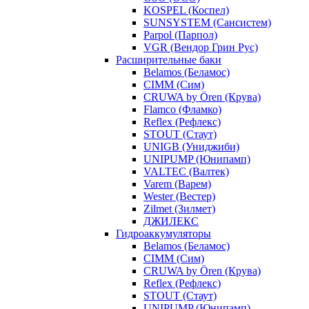
KOSPEL (Коспел)
SUNSYSTEM (Сансистем)
Parpol (Парпол)
VGR (Вендор Грин Рус)
Расширительные баки
Belamos (Беламос)
CIMM (Сим)
CRUWA by Ören (Крува)
Flamco (Фламко)
Reflex (Рефлекс)
STOUT (Стаут)
UNIGB (Униджиби)
UNIPUMP (Юнипамп)
VALTEC (Валтек)
Varem (Варем)
Wester (Вестер)
Zilmet (Зилмет)
ДЖИЛЕКС
Гидроаккумуляторы
Belamos (Беламос)
CIMM (Сим)
CRUWA by Ören (Крува)
Reflex (Рефлекс)
STOUT (Стаут)
UNIPUMP (Юнипамп)