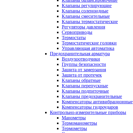
Клапаны балансировочные
Клапаны регулирующие
Клапаны соленоидные
Клапаны смесительные
Клапаны термостатические
Регуляторы давления
Сервоприводы
Термостаты
Термостатические головки
Управляющая автоматика
Предохранительная арматура
Воздухоотводчики
Группы безопасности
Защита от замерзания
Защита от протечек
Клапаны обратные
Клапаны перепускные
Клапаны подпиточные
Клапаны предохранительные
Компенсаторы антивибрационные
Компенсаторы гидроударов
Контрольно-измерительные приборы
Манометры
Термоманометры
Термометры