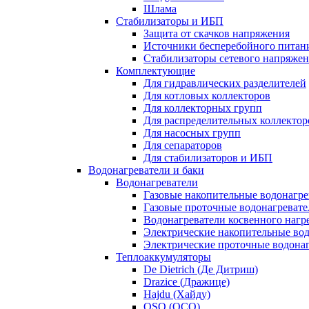
Шлама
Стабилизаторы и ИБП
Защита от скачков напряжения
Источники бесперебойного питан
Стабилизаторы сетевого напряже
Комплектующие
Для гидравлических разделителей
Для котловых коллекторов
Для коллекторных групп
Для распределительных коллектор
Для насосных групп
Для сепараторов
Для стабилизаторов и ИБП
Водонагреватели и баки
Водонагреватели
Газовые накопительные водонагре
Газовые проточные водонагревате
Водонагреватели косвенного нагр
Электрические накопительные во
Электрические проточные водона
Теплоаккумуляторы
De Dietrich (Де Дитриш)
Drazice (Дражице)
Hajdu (Хайду)
OSO (ОСО)