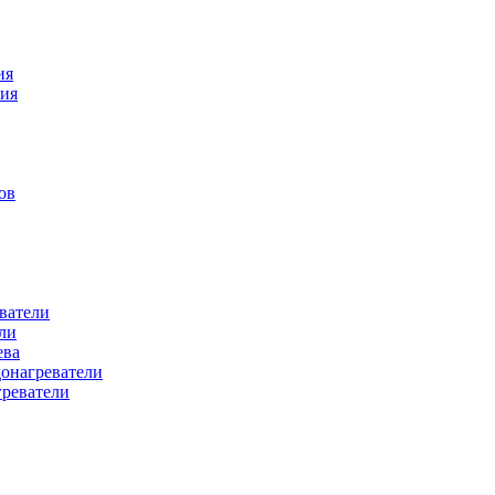
ия
ния
ов
ватели
ли
ева
донагреватели
греватели