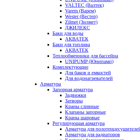
VALTEC (Валтек)
Varem (Варем)
Wester (Вестер)
Zilmet (Зилмет)
ДЖИЛЕКС
Баки для воды
АКВАТЕК
Баки для топлива
АКВАТЕК
Теплообменники для бассейна
UNIPUMP (Юнипамп)
Комплектующие
Для баков и емкостей
Для водонагревателей
Арматура
Запорная арматура
Задвижки
Затворы
Краны сливные
Клапаны запорные
Краны шаровые
Регулирующая арматура
Арматура для полотенцесушителе
Арматура для радиаторов