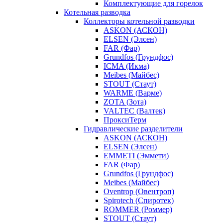
Комплектующие для горелок
Котельная разводка
Коллекторы котельной разводки
ASKON (АСКОН)
ELSEN (Элсен)
FAR (Фар)
Grundfos (Грундфос)
ICMA (Икма)
Meibes (Майбес)
STOUT (Стаут)
WARME (Варме)
ZOTA (Зота)
VALTEC (Валтек)
ПроксиТерм
Гидравлические разделители
ASKON (АСКОН)
ELSEN (Элсен)
EMMETI (Эммети)
FAR (Фар)
Grundfos (Грундфос)
Meibes (Майбес)
Oventrop (Овентроп)
Spirotech (Спиротек)
ROMMER (Роммер)
STOUT (Стаут)