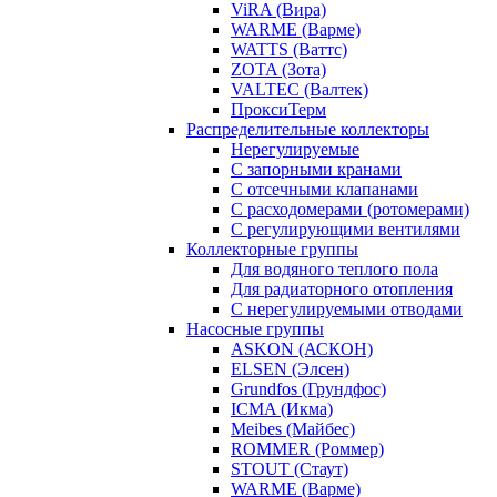
ViRA (Вира)
WARME (Варме)
WATTS (Ваттс)
ZOTA (Зота)
VALTEC (Валтек)
ПроксиТерм
Распределительные коллекторы
Нерегулируемые
С запорными кранами
С отсечными клапанами
С расходомерами (ротомерами)
С регулирующими вентилями
Коллекторные группы
Для водяного теплого пола
Для радиаторного отопления
С нерегулируемыми отводами
Насосные группы
ASKON (АСКОН)
ELSEN (Элсен)
Grundfos (Грундфос)
ICMA (Икма)
Meibes (Майбес)
ROMMER (Роммер)
STOUT (Стаут)
WARME (Варме)