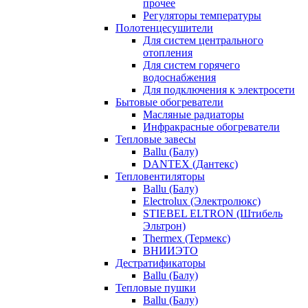
прочее
Регуляторы температуры
Полотенцесушители
Для систем центрального
отопления
Для систем горячего
водоснабжения
Для подключения к электросети
Бытовые обогреватели
Масляные радиаторы
Инфракрасные обогреватели
Тепловые завесы
Ballu (Балу)
DANTEX (Дантекс)
Тепловентиляторы
Ballu (Балу)
Electrolux (Электролюкс)
STIEBEL ELTRON (Штибель
Эльтрон)
Thermex (Термекс)
ВНИИЭТО
Дестратификаторы
Ballu (Балу)
Тепловые пушки
Ballu (Балу)