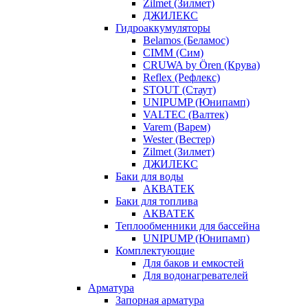
Zilmet (Зилмет)
ДЖИЛЕКС
Гидроаккумуляторы
Belamos (Беламос)
CIMM (Сим)
CRUWA by Ören (Крува)
Reflex (Рефлекс)
STOUT (Стаут)
UNIPUMP (Юнипамп)
VALTEC (Валтек)
Varem (Варем)
Wester (Вестер)
Zilmet (Зилмет)
ДЖИЛЕКС
Баки для воды
АКВАТЕК
Баки для топлива
АКВАТЕК
Теплообменники для бассейна
UNIPUMP (Юнипамп)
Комплектующие
Для баков и емкостей
Для водонагревателей
Арматура
Запорная арматура