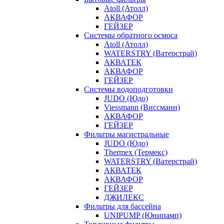
Atoll (Атолл)
АКВАФОР
ГЕЙЗЕР
Системы обратного осмоса
Atoll (Атолл)
WATERSTRY (Ватерстрай)
АКВАТЕК
АКВАФОР
ГЕЙЗЕР
Системы водоподготовки
JUDO (Юдо)
Viessmann (Виссманн)
АКВАФОР
ГЕЙЗЕР
Фильтры магистральные
JUDO (Юдо)
Thermex (Термекс)
WATERSTRY (Ватерстрай)
АКВАТЕК
АКВАФОР
ГЕЙЗЕР
ДЖИЛЕКС
Фильтры для бассейна
UNIPUMP (Юнипамп)