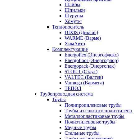
Шайбы
Шпильки
Шурупы
Хомуты
Теплоноситель
DIXIS (Диксис)
WARME (Варме)
ХимАвто
Комплектующие
Energoflex (Энергофлекс)
Energofloor (Энергофлор)
Energopack (Энергопак)
STOUT (Стаут)
VALTEC (Валтек)
Varmega (Вармега)
ТЕПОЛ
Трубопроводная система
Трубы
Полипропиленовые трубы
Трубы из сшитого полиэтилена
Металлопластиковые трубы
Полиэтиленовые трубы
Медные трубы
Стальные трубы
Трубы для внутренней