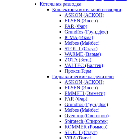
Котельная разводка
Коллекторы котельной разводки
ASKON (АСКОН)
ELSEN (Элсен)
FAR (Фар)
Grundfos (Грундфос)
ICMA (Икма)
Meibes (Майбес)
STOUT (Стаут)
WARME (Варме)
ZOTA (Зота)
VALTEC (Валтек)
ПроксиТерм
Гидравлические разделители
ASKON (АСКОН)
ELSEN (Элсен)
EMMETI (Эммети)
FAR (Фар)
Grundfos (Грундфос)
Meibes (Майбес)
Oventrop (Овентроп)
Spirotech (Спиротек)
ROMMER (Роммер)
STOUT (Стаут)
ViRA (Вира)