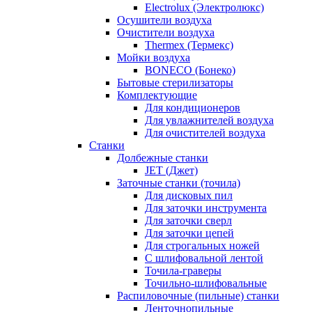
Electrolux (Электролюкс)
Осушители воздуха
Очистители воздуха
Thermex (Термекс)
Мойки воздуха
BONECO (Бонеко)
Бытовые стерилизаторы
Комплектующие
Для кондиционеров
Для увлажнителей воздуха
Для очистителей воздуха
Станки
Долбежные станки
JET (Джет)
Заточные станки (точила)
Для дисковых пил
Для заточки инструмента
Для заточки сверл
Для заточки цепей
Для строгальных ножей
С шлифовальной лентой
Точила-граверы
Точильно-шлифовальные
Распиловочные (пильные) станки
Ленточнопильные