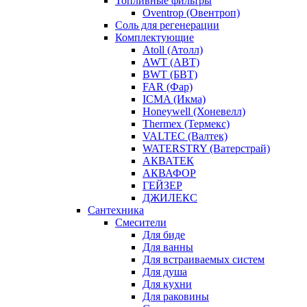
Топливные фильтры
Oventrop (Овентроп)
Соль для регенерации
Комплектующие
Atoll (Атолл)
AWT (АВТ)
BWT (БВТ)
FAR (Фар)
ICMA (Икма)
Honeywell (Хоневелл)
Thermex (Термекс)
VALTEC (Валтек)
WATERSTRY (Ватерстрай)
АКВАТЕК
АКВАФОР
ГЕЙЗЕР
ДЖИЛЕКС
Сантехника
Смесители
Для биде
Для ванны
Для встраиваемых систем
Для душа
Для кухни
Для раковины