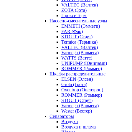
VALTEC (Валтек)
ZOTA (Зота)
ПроксиТерм
Насосно-смесительные узлы
EMMETI (Эммети)
FAR (Фар)
STOUT (Стаут)
Termica (Термика)
VALTEC (Валтек)
Varmega (Вармега)
WATTS (Ваттс)
UNIPUMP (Юнипамп)
ROMMER (Роммер)
Шкафы распределительные
ELSEN (Элсен)
Grota (Грота)
Oventrop (Овентроп)
ROMMER (Роммер)
STOUT (Стаут)
Varmega (Вармега)
Wester (Вестер)
Сепараторы
Воздуха
Воздуха и шлама