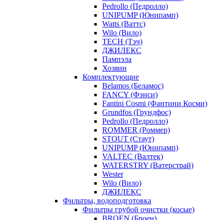
Pedrollo (Педролло)
UNIPUMP (Юнипамп)
Watts (Ваттс)
Wilo (Вило)
TECH (Тэч)
ДЖИЛЕКС
Пампэла
Хозяин
Комплектующие
Belamos (Беламос)
FANCY (Фэнси)
Fantini Cosmi (Фантини Косми)
Grundfos (Грундфос)
Pedrollo (Педролло)
ROMMER (Роммер)
STOUT (Стаут)
UNIPUMP (Юнипамп)
VALTEC (Валтек)
WATERSTRY (Ватерстрай)
Wester
Wilo (Вило)
ДЖИЛЕКС
Фильтры, водоподготовка
Фильтры грубой очистки (косые)
BROEN (Броен)