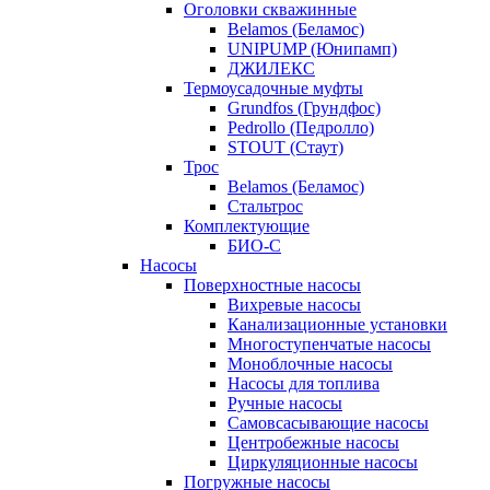
Оголовки скважинные
Belamos (Беламос)
UNIPUMP (Юнипамп)
ДЖИЛЕКС
Термоусадочные муфты
Grundfos (Грундфос)
Pedrollo (Педролло)
STOUT (Стаут)
Трос
Belamos (Беламос)
Стальтрос
Комплектующие
БИО-С
Насосы
Поверхностные насосы
Вихревые насосы
Канализационные установки
Многоступенчатые насосы
Моноблочные насосы
Насосы для топлива
Ручные насосы
Самовсасывающие насосы
Центробежные насосы
Циркуляционные насосы
Погружные насосы