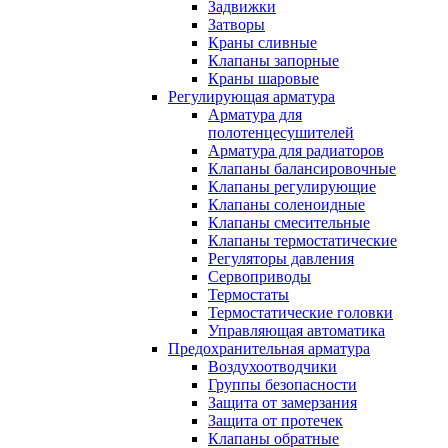
Задвижки
Затворы
Краны сливные
Клапаны запорные
Краны шаровые
Регулирующая арматура
Арматура для
полотенцесушителей
Арматура для радиаторов
Клапаны балансировочные
Клапаны регулирующие
Клапаны соленоидные
Клапаны смесительные
Клапаны термостатические
Регуляторы давления
Сервоприводы
Термостаты
Термостатические головки
Управляющая автоматика
Предохранительная арматура
Воздухоотводчики
Группы безопасности
Защита от замерзания
Защита от протечек
Клапаны обратные