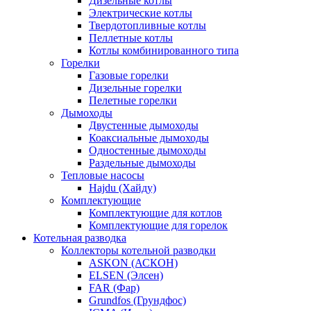
Дизельные котлы
Электрические котлы
Твердотопливные котлы
Пеллетные котлы
Котлы комбинированного типа
Горелки
Газовые горелки
Дизельные горелки
Пелетные горелки
Дымоходы
Двустенные дымоходы
Коаксиальные дымоходы
Одностенные дымоходы
Раздельные дымоходы
Тепловые насосы
Hajdu (Хайду)
Комплектующие
Комплектующие для котлов
Комплектующие для горелок
Котельная разводка
Коллекторы котельной разводки
ASKON (АСКОН)
ELSEN (Элсен)
FAR (Фар)
Grundfos (Грундфос)