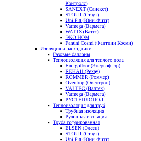
Контролс)
SANEXT (Санекст)
STOUT (Стаут)
Uni-Fitt (Юни-Фитт)
Varmega (Вармега)
WATTS (Ваттс)
ЭКО НОМ
Fantini Cosmi (Фантини Косми)
Изоляция и расходники
Газовые баллоны
Теплоизоляция для теплого пола
Energofloor (Энергофлор)
REHAU (Рехау)
ROMMER (Роммер)
Oventrop (Овентроп)
VALTEC (Валтек)
Varmega (Вармега)
РУСТЕПЛОПОЛ
Теплоизоляция для труб
Трубная изоляция
Рулонная изоляция
Труба гофрированная
ELSEN (Элсен)
STOUT (Стаут)
Uni-Fitt (Юни-Фитт)