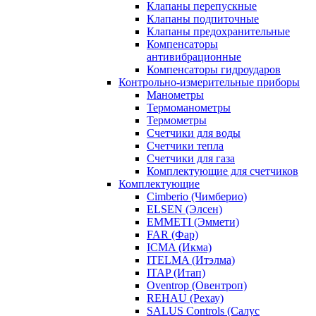
Клапаны перепускные
Клапаны подпиточные
Клапаны предохранительные
Компенсаторы
антивибрационные
Компенсаторы гидроударов
Контрольно-измерительные приборы
Манометры
Термоманометры
Термометры
Счетчики для воды
Счетчики тепла
Счетчики для газа
Комплектующие для счетчиков
Комплектующие
Cimberio (Чимберио)
ELSEN (Элсен)
EMMETI (Эммети)
FAR (Фар)
ICMA (Икма)
ITELMA (Итэлма)
ITAP (Итап)
Oventrop (Овентроп)
REHAU (Рехау)
SALUS Controls (Салус