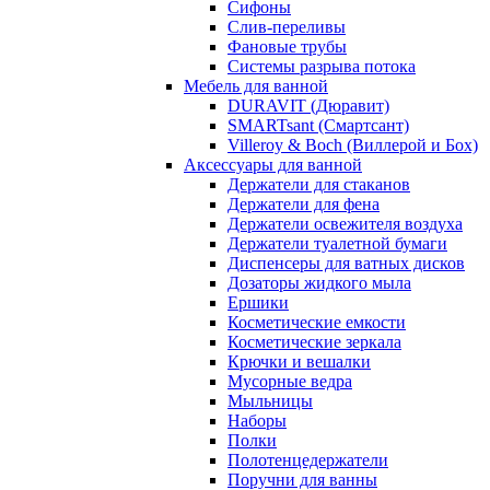
Сифоны
Слив-переливы
Фановые трубы
Системы разрыва потока
Мебель для ванной
DURAVIT (Дюравит)
SMARTsant (Смартсант)
Villeroy & Boch (Виллерой и Бох)
Аксессуары для ванной
Держатели для стаканов
Держатели для фена
Держатели освежителя воздуха
Держатели туалетной бумаги
Диспенсеры для ватных дисков
Дозаторы жидкого мыла
Ершики
Косметические емкости
Косметические зеркала
Крючки и вешалки
Мусорные ведра
Мыльницы
Наборы
Полки
Полотенцедержатели
Поручни для ванны