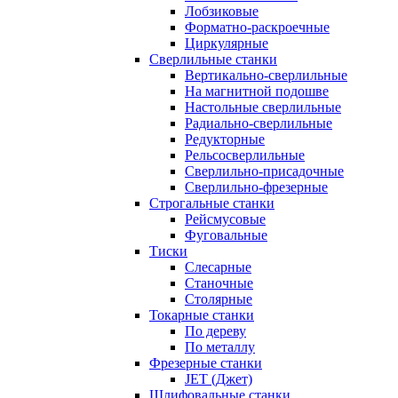
Лобзиковые
Форматно-раскроечные
Циркулярные
Сверлильные станки
Вертикально-сверлильные
На магнитной подошве
Настольные сверлильные
Радиально-сверлильные
Редукторные
Рельсосверлильные
Сверлильно-присадочные
Сверлильно-фрезерные
Строгальные станки
Рейсмусовые
Фуговальные
Тиски
Слесарные
Станочные
Столярные
Токарные станки
По дереву
По металлу
Фрезерные станки
JET (Джет)
Шлифовальные станки