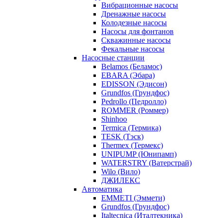
Вибрационные насосы
Дренажные насосы
Колодезные насосы
Насосы для фонтанов
Скважинные насосы
Фекальные насосы
Насосные станции
Belamos (Беламос)
EBARA (Эбара)
EDISSON (Эдисон)
Grundfos (Грундфос)
Pedrollo (Педролло)
ROMMER (Роммер)
Shinhoo
Termica (Термика)
TESK (Тэск)
Thermex (Термекс)
UNIPUMP (Юнипамп)
WATERSTRY (Ватерстрай)
Wilo (Вило)
ДЖИЛЕКС
Автоматика
EMMETI (Эммети)
Grundfos (Грундфос)
Italtecnica (Италтекника)