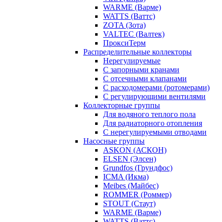
WARME (Варме)
WATTS (Ваттс)
ZOTA (Зота)
VALTEC (Валтек)
ПроксиТерм
Распределительные коллекторы
Нерегулируемые
С запорными кранами
С отсечными клапанами
С расходомерами (ротомерами)
С регулирующими вентилями
Коллекторные группы
Для водяного теплого пола
Для радиаторного отопления
С нерегулируемыми отводами
Насосные группы
ASKON (АСКОН)
ELSEN (Элсен)
Grundfos (Грундфос)
ICMA (Икма)
Meibes (Майбес)
ROMMER (Роммер)
STOUT (Стаут)
WARME (Варме)
WATTS (Ваттс)