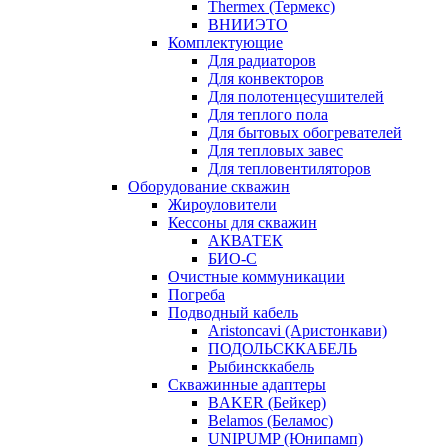
Thermex (Термекс)
ВНИИЭТО
Комплектующие
Для радиаторов
Для конвекторов
Для полотенцесушителей
Для теплого пола
Для бытовых обогревателей
Для тепловых завес
Для тепловентиляторов
Оборудование скважин
Жироуловители
Кессоны для скважин
АКВАТЕК
БИО-С
Очистные коммуникации
Погреба
Подводный кабель
Aristoncavi (Аристонкави)
ПОДОЛЬСККАБЕЛЬ
Рыбинсккабель
Скважинные адаптеры
BAKER (Бейкер)
Belamos (Беламос)
UNIPUMP (Юнипамп)