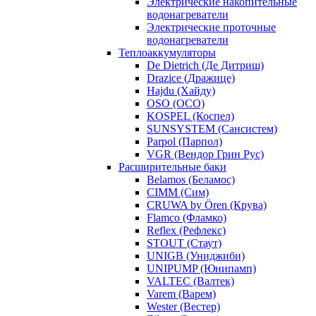
Электрические накопительные
водонагреватели
Электрические проточные
водонагреватели
Теплоаккумуляторы
De Dietrich (Де Дитриш)
Drazice (Дражице)
Hajdu (Хайду)
OSO (ОСО)
KOSPEL (Коспел)
SUNSYSTEM (Сансистем)
Parpol (Парпол)
VGR (Вендор Грин Рус)
Расширительные баки
Belamos (Беламос)
CIMM (Сим)
CRUWA by Ören (Крува)
Flamco (Фламко)
Reflex (Рефлекс)
STOUT (Стаут)
UNIGB (Униджиби)
UNIPUMP (Юнипамп)
VALTEC (Валтек)
Varem (Варем)
Wester (Вестер)