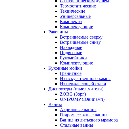
С гигиеническим душем
Термостатические
Технические
Универсальные
Комплекты
Комплектующие
Раковины
Встраиваемые сверху
Встраиваемые снизу
Накладные
Подвесные
Рукомойники
Комплектующие
Кухонные мойки
Гранитные
Из искусственного камня
Из нержавеющей стали
Диспоузеры (измельчители)
ZORG (Зорг)
UNIPUMP (Юнипамп)
Ванны
Акриловые ванны
Гидромассажные ванны
Ванны из литьевого мрамора
Стальные ванны