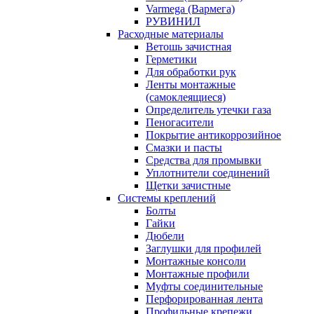
Varmega (Вармега)
РУВИНИЛ
Расходные материалы
Ветошь зачистная
Герметики
Для обработки рук
Ленты монтажные
(самоклеящиеся)
Определитель утечки газа
Пеногасители
Покрытие антикоррозийное
Смазки и пасты
Средства для промывки
Уплотнители соединений
Щетки зачистные
Системы креплений
Болты
Гайки
Дюбели
Заглушки для профилей
Монтажные консоли
Монтажные профили
Муфты соединительные
Перфорированная лента
Профильные крепежи