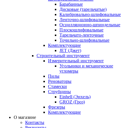
Барабанные
Дисковые (тарельчатые)
Калибровально-шлифовальные
Ленточно-шлифовальные
Осцилляционно-шпиндельные
Плоскошлифовальные
Тарельчато-ленточные
Точильно-шлифовальные
Комплектующие
JET (Джет)
Строительный инструмент
Измерительный инструмент
Угольники и механические
угломеры
Пилы
Реноваторы
Стамески
Струбцины
Einhell (Энхель)
GROZ (Гроз)
Фрезеры
Комплектующие
О магазине
Контакты
Реквизиты