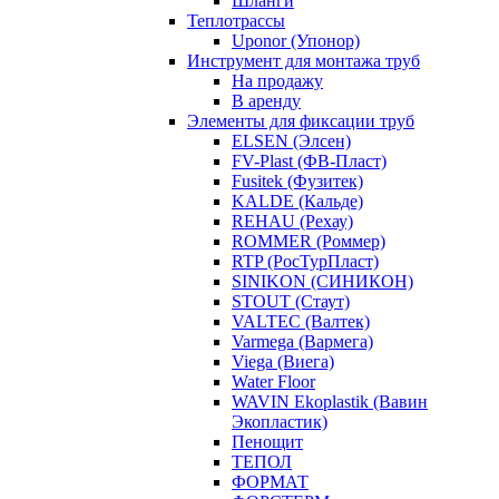
Шланги
Теплотрассы
Uponor (Упонор)
Инструмент для монтажа труб
На продажу
В аренду
Элементы для фиксации труб
ELSEN (Элсен)
FV-Plast (ФВ-Пласт)
Fusitek (Фузитек)
KALDE (Кальде)
REHAU (Рехау)
ROMMER (Роммер)
RTP (РосТурПласт)
SINIKON (СИНИКОН)
STOUT (Стаут)
VALTEC (Валтек)
Varmega (Вармега)
Viega (Виега)
Water Floor
WAVIN Ekoplastik (Вавин
Экопластик)
Пенощит
ТЕПОЛ
ФОРМАТ